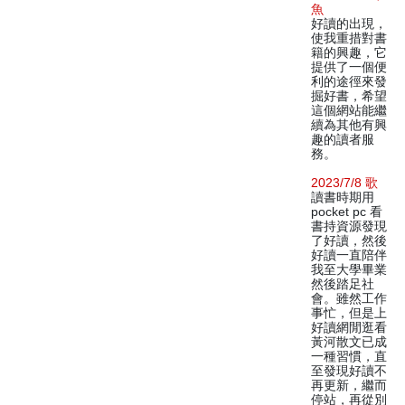
魚
好讀的出現，
使我重措對書
籍的興趣，它
提供了一個便
利的途徑來發
掘好書，希望
這個網站能繼
續為其他有興
趣的讀者服
務。
2023/7/8 歌
讀書時期用
pocket pc 看
書持資源發現
了好讀，然後
好讀一直陪伴
我至大學畢業
然後踏足社
會。雖然工作
事忙，但是上
好讀網閒逛看
黃河散文已成
一種習慣，直
至發現好讀不
再更新，繼而
停站，再從別