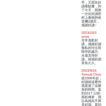
年，又想在好
讀看點書，到
了今天，我第
一次在好讀把
村上春樹的收
音機2讀完，
感謝好讀~
2023/10/3
snow
非常喜歡好
讀，感謝好讀
無私的付出與
陪伴的歲月。
永遠支持好
讀。祝福好讀
長長久久。
2023/9/24
Tomcat Chou
從2006年起，
好讀就這麼伴
我度過了這麼
長的時間。直
到2017.12的
噩耗傳來，我
以為就此不再
見好讀。直到