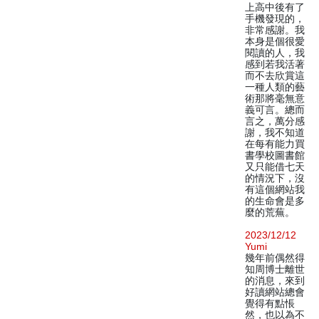
上高中後有了
手機發現的，
非常感謝。我
本身是個很愛
閱讀的人，我
感到若我活著
而不去欣賞這
一種人類的藝
術那將毫無意
義可言。總而
言之，萬分感
謝，我不知道
在每有能力買
書學校圖書館
又只能借七天
的情況下，沒
有這個網站我
的生命會是多
麼的荒蕪。
2023/12/12
Yumi
幾年前偶然得
知周博士離世
的消息，來到
好讀網站總會
覺得有點悵
然，也以為不