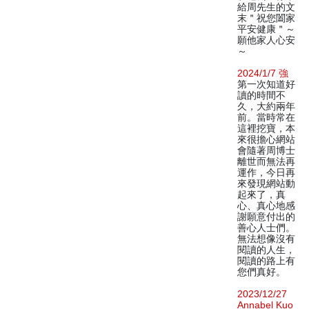
給周先生的文
末＂祝您闔家
平安健康＂～
願他家人心安
～
2024/1/7 強
第一次知道好
讀的時間不
久，大約兩年
前。當時常在
這裡挖寶，本
來很擔心網站
會隨著周博士
離世而無法再
運作，今日再
來發現網站動
起來了，真
心、真心地感
謝願意付出的
善心人士們。
無法想像沒有
閱讀的人生，
閱讀的路上有
您們真好。
2023/12/27
Annabel Kuo