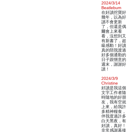
2024/3/14
Beatlebum
在好讀挖寶好
幾年，以為好
讀不會更新
了，但還是偶
爾會上來看
看，沒想到又
有新書了，超
級感動！好讀
真的陪我渡過
好多個通勤的
日子跟愜意的
週末，謝謝好
讀！
2024/3/9
Christine
好讀是我這個
文字工作者隨
時隨地的好朋
友，我有空就
上來，給我許
多精神糧食，
伴我度過許多
白天黑夜，有
好讀，真好！
非常感謝幕後