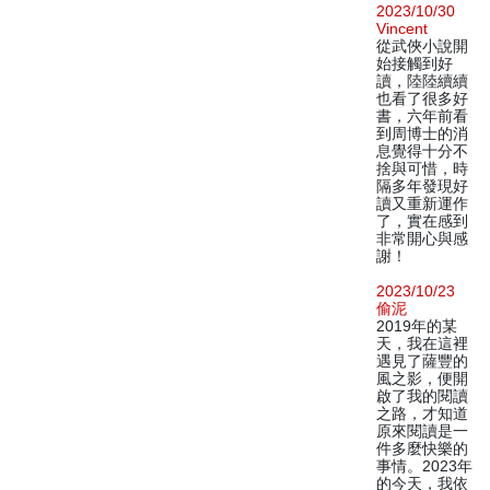
2023/10/30
Vincent
從武俠小說開
始接觸到好
讀，陸陸續續
也看了很多好
書，六年前看
到周博士的消
息覺得十分不
捨與可惜，時
隔多年發現好
讀又重新運作
了，實在感到
非常開心與感
謝！
2023/10/23
偷泥
2019年的某
天，我在這裡
遇見了薩豐的
風之影，便開
啟了我的閱讀
之路，才知道
原來閱讀是一
件多麼快樂的
事情。2023年
的今天，我依