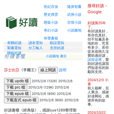
搜尋好讀 -
世紀百強
隨身智囊
Google
歷史煙雲
武俠小說
懸疑小說
言情小說
好讀第25年
了
。
奇幻小說
小說園地
有好讀真好，
有你也真好。
有聲書籍
但不知遍及各
有關好讀
讀友需知
勘誤需知
地的你，究竟
有多少。若你
製書需知
分工輸入
支持好讀
從未或很久沒
聯絡好讀
贊助過好讀，
小說園地 書目
請按這裡
，贊
助好讀也讓我
們知道你的鼓
莎士比亞
《李爾王》
說明
勵與支持。
2024/12/3 小
2015/2/6 (132K) 2015/2/6
黄
2015/2/6 (129K) 2015/2/6
前人栽树，后
人乘凉。感谢
2015/2/6 (85K) 2015/2/6
好读网站，感
2015/2/6 (85K) 2015/2/6
谢所有的故
事。
好讀書櫃《經典版》，感謝sue1289整理製
2024/10/22