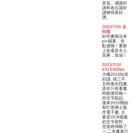
富翁。感謝好
讀和各位讓好
讀變得更好，
讚。
2023/7/26 袁
樹國
好些書都沒有
prc檔案，有
點遺憾！重新
上架還是令人
高興，加油！
2023/7/20
KYLESONG
大概2010知道
好讀, 就三不
五時來此找書,
原本只有看書
時順便回報一
些文字勘誤,
後來2015開始
幫忙周博士製
作電子書, 主
要是OCR檔案
的文字校對,
也曾經掃瞄了
一,二本書進行