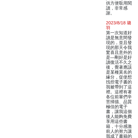
供方便取用閱
讀，非常感
謝。
2023/8/18 璐
羽
第一次知道好
讀是無意間發
現的，並且發
現的那天令我
驚喜且意外的
是—剛好是好
讀復活不久之
後，覺著應該
是某種莫名的
緣分，促使想
找些電子書的
我被帶到了這
裡。這裡有著
各位前輩們辛
苦掃描、品質
極佳的電子
書，讓我這個
後人能夠免費
享用這些書
籍，十分感激
前人的努力讓
我成了書籍的