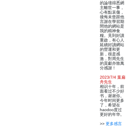
的論壇得悉網
主離世一事，
心有點哀傷，
後悔未曾跟他
言謝在學習期
間他的網站是
我的精神食
糧。見到好讀
重啟，有心人
延續好讀網站
的營運和更
新，很是感
激，對周先生
的貢獻亦致萬
分感謝！
2023/7/4 葉扁
舟先生
相识十年，前
面看过不少好
书，谢谢你。
今年时间更多
了，希望在
haodoo度过
更好的年华。
>>
更多感言