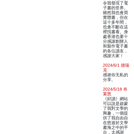
令我發現了電
子書的世界。
雖然我也會買
實體書，但在
這十多年間，
也會不斷在這
裡找書看。身
處香港也要十
分感謝創辦人
和製作電子書
的各位讀友，
感謝大家！
2024/6/1 德瑞
克
感谢你无私的
分享。
2024/5/18 布
莱恩
《好讀》網站
可以說是啟蒙
了我對文學的
興趣，一個提
供了我自由自
在悠遊於文學
書海之中的平
台，太感謝