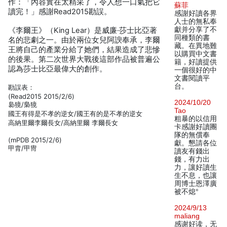
作：「內容實在太精采了，令人想一口氣把它
蘇菲
讀完！」感謝Read2015勘誤。
感謝好讀各界
人士的無私奉
獻并分享了不
《李爾王》（King Lear）是威廉·莎士比亞著
同種類的書
名的悲劇之一。由於兩位女兒阿諛奉承，李爾
藏。在異地難
王將自己的產業分給了她們，結果造成了悲慘
以購買中文書
的後果。第二次世界大戰後這部作品被普遍公
籍，好讀提供
認為莎士比亞最偉大的創作。
一個很好的中
文書閱讀平
台。
勘誤表：
(Read2015 2015/2/6)
2024/10/20
裊獍/梟獍
Tao
國王有得是不孝的逆女/國王有的是不孝的逆女
粗暴的以信用
高納里爾李爾長女/高納里爾 李爾長女
卡感謝好讀團
隊的無償奉
(mPDB 2015/2/6)
獻。懇請各位
甲胄/甲冑
讀友有錢出
錢，有力出
力，讓好讀生
生不息，也讓
周博士恩澤廣
被不熄°
2024/9/13
maliang
感谢好读，无