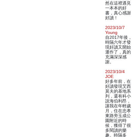
然在這裡遇見
一本本的好
書，真心感謝
好讀！
2023/10/7
Young
自2017年後，
時隔六年才發
現好讀又開始
運作了，真的
充滿深深感
謝。
2023/10/4
JOE
好多年前，在
好讀發現艾西
莫夫的基地系
列，還有科小
說海伯利昂，
讓我在年輕歲
月，住在忠孝
東路旁玉成公
園附近的時
候，獲得了很
多閱讀的樂
趣。時隔多