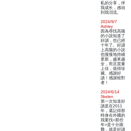
私的分享，伴
我成长，感动
到我泪流。
2024/9/7
Ashley
因為尋找高陽
的小說知道了
好讀，也已經
十年了。好讀
上高陽的小說
也慢慢地持續
更新，越來越
全，而且質量
上佳，值得珍
藏。感謝好
讀！感謝校對
者！
2024/6/14
Skelen
第一次知道好
讀是在2011
年，還記得那
時身在外國的
我要找<那些
年>是十分困
難，就是好讀