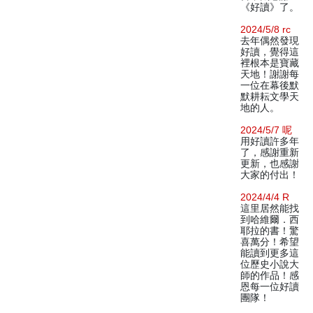
《好讀》了。
2024/5/8 rc
去年偶然發現
好讀，覺得這
裡根本是寶藏
天地！謝謝每
一位在幕後默
默耕耘文學天
地的人。
2024/5/7 呢
用好讀許多年
了，感謝重新
更新，也感謝
大家的付出！
2024/4/4 R
這里居然能找
到哈維爾．西
耶拉的書！驚
喜萬分！希望
能讀到更多這
位歷史小說大
師的作品！感
恩每一位好讀
團隊！