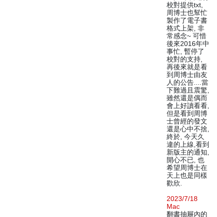
校對提供txt,
周博士也幫忙
製作了電子書
格式上架, 非
常感念~ 可惜
後來2016年中
事忙, 暫停了
校對的支持,
再後來就是看
到周博士由友
人的公告....當
下難過且震驚,
雖然還是偶而
會上好讀看看,
但是看到周博
士曾經的發文
還是心中不捨,
終於, 今天久
違的上線,看到
新版主的通知,
開心不已, 也
希望周博士在
天上也是同樣
歡欣.
2023/7/18
Mac
翻書抽屜內的