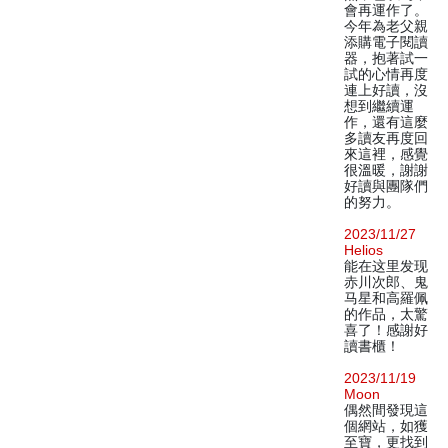
會再運作了。
今年為老父親
添購電子閱讀
器，抱著試一
試的心情再度
連上好讀，沒
想到繼續運
作，還有這麼
多讀友再度回
來這裡，感覺
很溫暖，謝謝
好讀與團隊們
的努力。
2023/11/27
Helios
能在这里发现
赤川次郎、鬼
马星和高羅佩
的作品，太驚
喜了！感謝好
讀書櫃！
2023/11/19
Moon
偶然間發現這
個網站，如獲
至寶，更找到