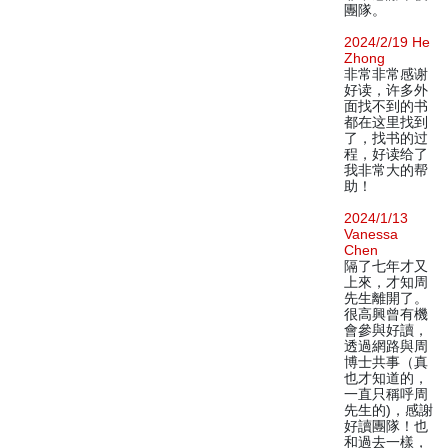
團隊。
2024/2/19 He
Zhong
非常非常感谢
好读，许多外
面找不到的书
都在这里找到
了，找书的过
程，好读给了
我非常大的帮
助！
2024/1/13
Vanessa
Chen
隔了七年才又
上來，才知周
先生離開了。
很高興曾有機
會參與好讀，
透過網路與周
博士共事（真
也才知道的，
一直只稱呼周
先生的)，感謝
好讀團隊！也
和過去一樣，