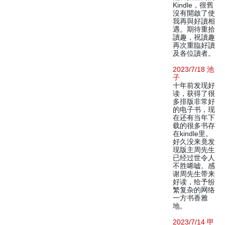
Kindle，很舊
沒有開啟了使
我再與好讀相
遇。期待重拾
讀趣，祝讀趣
再次重臨好讀
及各位讀者。
2023/7/18 池
子
十年前发现好
读，获得了很
多排版非常好
的电子书，现
在还有当年下
载的很多书存
在kindle里。
好久没来竟发
现版主周先生
已经过世令人
不胜唏嘘。感
谢周先生带来
好读，给予纷
繁复杂的网络
一方书香雅
地。
2023/7/14 甲