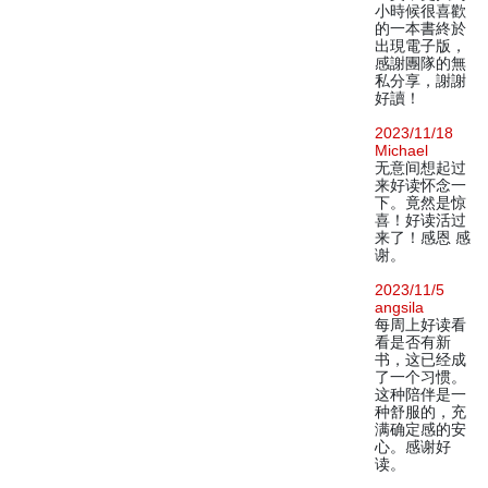
小時候很喜歡
的一本書終於
出現電子版，
感謝團隊的無
私分享，謝謝
好讀！
2023/11/18
Michael
无意间想起过
来好读怀念一
下。竟然是惊
喜！好读活过
来了！感恩 感
谢。
2023/11/5
angsila
每周上好读看
看是否有新
书，这已经成
了一个习惯。
这种陪伴是一
种舒服的，充
满确定感的安
心。感谢好
读。