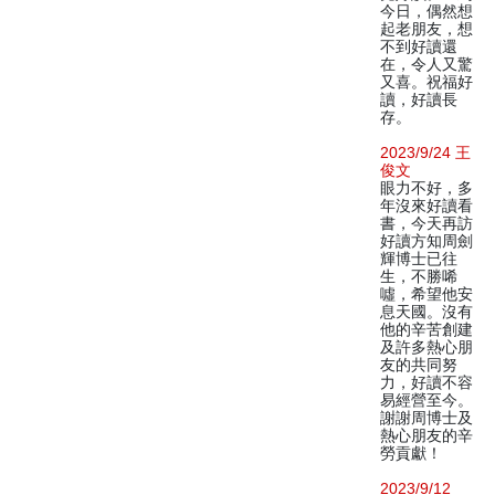
今日，偶然想
起老朋友，想
不到好讀還
在，令人又驚
又喜。祝福好
讀，好讀長
存。
2023/9/24 王
俊文
眼力不好，多
年沒來好讀看
書，今天再訪
好讀方知周劍
輝博士已往
生，不勝唏
噓，希望他安
息天國。沒有
他的辛苦創建
及許多熱心朋
友的共同努
力，好讀不容
易經營至今。
謝謝周博士及
熱心朋友的辛
勞貢獻！
2023/9/12