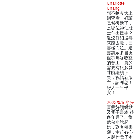
Charlotte
Chang
想不到今天上
網查看，好讀
竟然復活了，
是哪位神仙壯
士伸出援手？
還沒仔細搜尋
來龍去脈，已
喜極而泣。這
嘉惠眾多書友
但卻無啥收益
的苦工，真的
需要有很多愛
才能繼續下
去，祝福新版
主，謝謝您！
好人一生平
安！
2023/9/5 小張
喜愛好讀網站
及電子書本 很
多年月了。從
武俠小說起
始，到各種書
類，幸得有心
人製作電子本