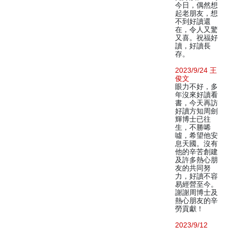
今日，偶然想
起老朋友，想
不到好讀還
在，令人又驚
又喜。祝福好
讀，好讀長
存。
2023/9/24 王
俊文
眼力不好，多
年沒來好讀看
書，今天再訪
好讀方知周劍
輝博士已往
生，不勝唏
噓，希望他安
息天國。沒有
他的辛苦創建
及許多熱心朋
友的共同努
力，好讀不容
易經營至今。
謝謝周博士及
熱心朋友的辛
勞貢獻！
2023/9/12