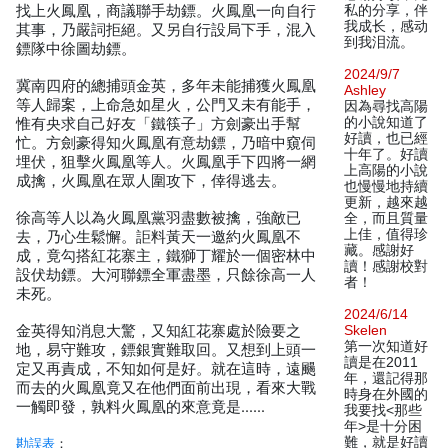
找上火鳳凰，商議聯手劫鏢。火鳳凰一向自行
私的分享，伴
我成长，感动
其事，乃嚴詞拒絕。又另自行設局下手，混入
到我泪流。
鏢隊中徐圖劫鏢。
2024/9/7
冀南四府的總捕頭金英，多年未能捕獲火鳳凰
Ashley
等人歸案，上命急如星火，公門又未有能手，
因為尋找高陽
的小說知道了
惟有央求自己好友「鐵筷子」方劍豪出手幫
好讀，也已經
忙。方劍豪得知火鳳凰有意劫鏢，乃暗中窺伺
十年了。好讀
埋伏，狙擊火鳳凰等人。火鳳凰手下四將一網
上高陽的小說
成擒，火鳳凰在眾人圍攻下，倖得逃去。
也慢慢地持續
更新，越來越
徐高等人以為火鳳凰黨羽盡數被擒，強敵已
全，而且質量
上佳，值得珍
去，乃心生鬆懈。詎料黃天一邀約火鳳凰不
藏。感謝好
成，竟勾搭紅花寨主，鐵獅丁耀於一個密林中
讀！感謝校對
設伏劫鏢。大河聯鏢全軍盡墨，只餘徐高一人
者！
未死。
2024/6/14
金英得知消息大驚，又知紅花寨處於險要之
Skelen
第一次知道好
地，易守難攻，鏢銀實難取回。又想到上頭一
讀是在2011
定又再責成，不知如何是好。就在這時，遠颺
年，還記得那
而去的火鳳凰竟又在他們面前出現，看來大戰
時身在外國的
一觸即發，孰料火鳳凰的來意竟是……
我要找<那些
年>是十分困
難，就是好讀
勘誤表
：