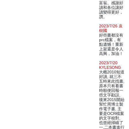
富翁。感謝好
讀和各位讓好
讀變得更好，
讚。
2023/7/26 袁
樹國
好些書都沒有
prc檔案，有
點遺憾！重新
上架還是令人
高興，加油！
2023/7/20
KYLESONG
大概2010知道
好讀, 就三不
五時來此找書,
原本只有看書
時順便回報一
些文字勘誤,
後來2015開始
幫忙周博士製
作電子書, 主
要是OCR檔案
的文字校對,
也曾經掃瞄了
一,二本書進行