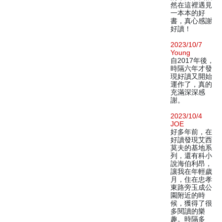
然在這裡遇見
一本本的好
書，真心感謝
好讀！
2023/10/7
Young
自2017年後，
時隔六年才發
現好讀又開始
運作了，真的
充滿深深感
謝。
2023/10/4
JOE
好多年前，在
好讀發現艾西
莫夫的基地系
列，還有科小
說海伯利昂，
讓我在年輕歲
月，住在忠孝
東路旁玉成公
園附近的時
候，獲得了很
多閱讀的樂
趣。時隔多