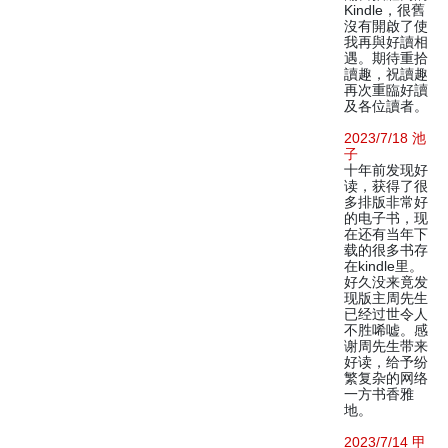
Kindle，很舊
沒有開啟了使
我再與好讀相
遇。期待重拾
讀趣，祝讀趣
再次重臨好讀
及各位讀者。
2023/7/18 池
子
十年前发现好
读，获得了很
多排版非常好
的电子书，现
在还有当年下
载的很多书存
在kindle里。
好久没来竟发
现版主周先生
已经过世令人
不胜唏嘘。感
谢周先生带来
好读，给予纷
繁复杂的网络
一方书香雅
地。
2023/7/14 甲