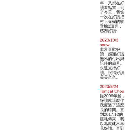
年，又想在好
讀看點書，到
了今天，我第
一次在好讀把
村上春樹的收
音機2讀完，
感謝好讀~
2023/10/3
snow
非常喜歡好
讀，感謝好讀
無私的付出與
陪伴的歲月。
永遠支持好
讀。祝福好讀
長長久久。
2023/9/24
Tomcat Chou
從2006年起，
好讀就這麼伴
我度過了這麼
長的時間。直
到2017.12的
噩耗傳來，我
以為就此不再
見好讀。直到