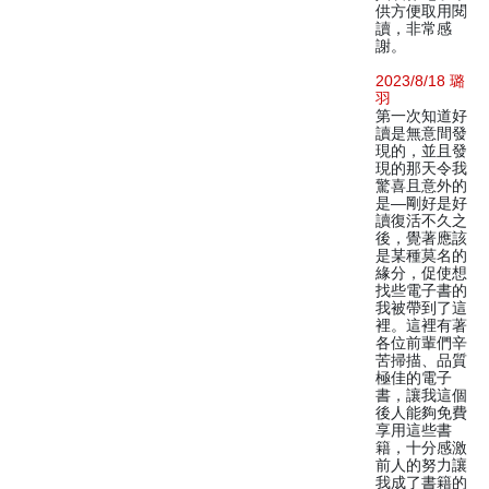
供方便取用閱
讀，非常感
謝。
2023/8/18 璐
羽
第一次知道好
讀是無意間發
現的，並且發
現的那天令我
驚喜且意外的
是—剛好是好
讀復活不久之
後，覺著應該
是某種莫名的
緣分，促使想
找些電子書的
我被帶到了這
裡。這裡有著
各位前輩們辛
苦掃描、品質
極佳的電子
書，讓我這個
後人能夠免費
享用這些書
籍，十分感激
前人的努力讓
我成了書籍的