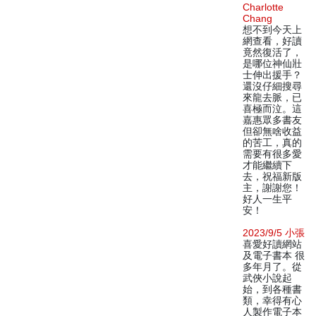
Charlotte
Chang
想不到今天上
網查看，好讀
竟然復活了，
是哪位神仙壯
士伸出援手？
還沒仔細搜尋
來龍去脈，已
喜極而泣。這
嘉惠眾多書友
但卻無啥收益
的苦工，真的
需要有很多愛
才能繼續下
去，祝福新版
主，謝謝您！
好人一生平
安！
2023/9/5 小張
喜愛好讀網站
及電子書本 很
多年月了。從
武俠小說起
始，到各種書
類，幸得有心
人製作電子本