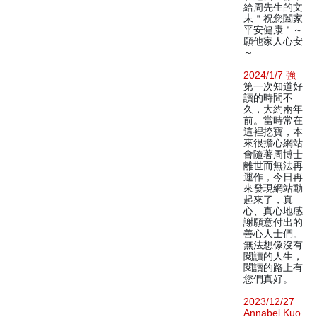
給周先生的文
末＂祝您闔家
平安健康＂～
願他家人心安
～
2024/1/7 強
第一次知道好
讀的時間不
久，大約兩年
前。當時常在
這裡挖寶，本
來很擔心網站
會隨著周博士
離世而無法再
運作，今日再
來發現網站動
起來了，真
心、真心地感
謝願意付出的
善心人士們。
無法想像沒有
閱讀的人生，
閱讀的路上有
您們真好。
2023/12/27
Annabel Kuo