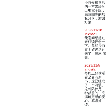
小時候很喜歡
的一本書終於
出現電子版，
感謝團隊的無
私分享，謝謝
好讀！
2023/11/18
Michael
无意间想起过
来好读怀念一
下。竟然是惊
喜！好读活过
来了！感恩 感
谢。
2023/11/5
angsila
每周上好读看
看是否有新
书，这已经成
了一个习惯。
这种陪伴是一
种舒服的，充
满确定感的安
心。感谢好
读。