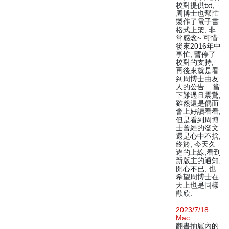
校對提供txt,
周博士也幫忙
製作了電子書
格式上架, 非
常感念~ 可惜
後來2016年中
事忙, 暫停了
校對的支持,
再後來就是看
到周博士由友
人的公告....當
下難過且震驚,
雖然還是偶而
會上好讀看看,
但是看到周博
士曾經的發文
還是心中不捨,
終於, 今天久
違的上線,看到
新版主的通知,
開心不已, 也
希望周博士在
天上也是同樣
歡欣.
2023/7/18
Mac
翻書抽屜內的