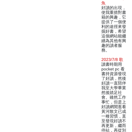
魚
好讀的出現，
使我重措對書
籍的興趣，它
提供了一個便
利的途徑來發
掘好書，希望
這個網站能繼
續為其他有興
趣的讀者服
務。
2023/7/8 歌
讀書時期用
pocket pc 看
書持資源發現
了好讀，然後
好讀一直陪伴
我至大學畢業
然後踏足社
會。雖然工作
事忙，但是上
好讀網閒逛看
黃河散文已成
一種習慣，直
至發現好讀不
再更新，繼而
停站，再從別