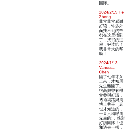
團隊。
2024/2/19 He
Zhong
非常非常感谢
好读，许多外
面找不到的书
都在这里找到
了，找书的过
程，好读给了
我非常大的帮
助！
2024/1/13
Vanessa
Chen
隔了七年才又
上來，才知周
先生離開了。
很高興曾有機
會參與好讀，
透過網路與周
博士共事（真
也才知道的，
一直只稱呼周
先生的)，感謝
好讀團隊！也
和過去一樣，