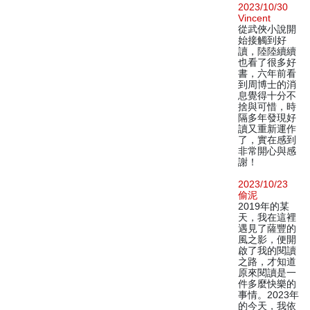
2023/10/30
Vincent
從武俠小說開
始接觸到好
讀，陸陸續續
也看了很多好
書，六年前看
到周博士的消
息覺得十分不
捨與可惜，時
隔多年發現好
讀又重新運作
了，實在感到
非常開心與感
謝！
2023/10/23
偷泥
2019年的某
天，我在這裡
遇見了薩豐的
風之影，便開
啟了我的閱讀
之路，才知道
原來閱讀是一
件多麼快樂的
事情。2023年
的今天，我依