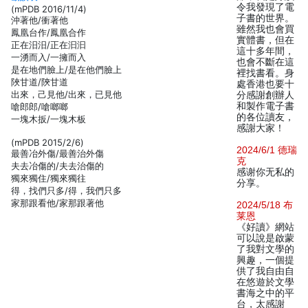
令我發現了電
(mPDB 2016/11/4)
子書的世界。
沖著他/衝著他
雖然我也會買
鳳凰台作/鳳凰合作
實體書，但在
正在汨汨/正在汩汩
這十多年間，
一湧而入/一擁而入
也會不斷在這
是在地們臉上/是在他們臉上
裡找書看。身
陜甘道/陝甘道
處香港也要十
出來，己見他/出來，已見他
分感謝創辦人
和製作電子書
嗆郎郎/嗆啷啷
的各位讀友，
一塊木扳/一塊木板
感謝大家！
(mPDB 2015/2/6)
2024/6/1 德瑞
最善冶外傷/最善治外傷
克
夫去冶傷的/夫去治傷的
感谢你无私的
獨來獨住/獨來獨往
分享。
得，找們只多/得，我們只多
家那跟看他/家那跟著他
2024/5/18 布
莱恩
《好讀》網站
可以說是啟蒙
了我對文學的
興趣，一個提
供了我自由自
在悠遊於文學
書海之中的平
台，太感謝