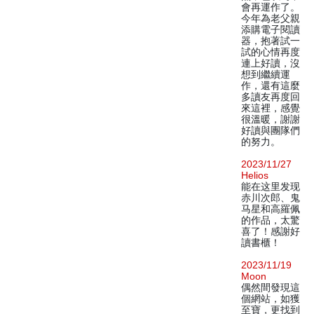
會再運作了。
今年為老父親
添購電子閱讀
器，抱著試一
試的心情再度
連上好讀，沒
想到繼續運
作，還有這麼
多讀友再度回
來這裡，感覺
很溫暖，謝謝
好讀與團隊們
的努力。
2023/11/27
Helios
能在这里发现
赤川次郎、鬼
马星和高羅佩
的作品，太驚
喜了！感謝好
讀書櫃！
2023/11/19
Moon
偶然間發現這
個網站，如獲
至寶，更找到