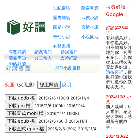
搜尋好讀 -
世紀百強
隨身智囊
Google
歷史煙雲
武俠小說
懸疑小說
言情小說
好讀第25年
了
。
奇幻小說
小說園地
有好讀真好，
有你也真好。
有聲書籍
但不知遍及各
有關好讀
讀友需知
勘誤需知
地的你，究竟
有多少。若你
製書需知
分工輸入
支持好讀
從未或很久沒
聯絡好讀
贊助過好讀，
武俠小說 書目
請按這裡
，贊
助好讀也讓我
們知道你的鼓
倪匡
《火鳳凰》
說明
勵與支持。
2024/12/3 小
2015/2/6 (106K) 2016/11/4
黄
2015/2/6 (100K) 2016/11/4
前人栽树，后
人乘凉。感谢
2016/11/4 (193K)
好读网站，感
2015/2/6 (60K) 2016/11/4
谢所有的故
事。
2015/2/6 (60K) 2016/11/4
2024/10/22