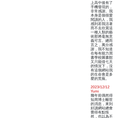
上高中後有了
手機發現的，
非常感謝。我
本身是個很愛
閱讀的人，我
感到若我活著
而不去欣賞這
一種人類的藝
術那將毫無意
義可言。總而
言之，萬分感
謝，我不知道
在每有能力買
書學校圖書館
又只能借七天
的情況下，沒
有這個網站我
的生命會是多
麼的荒蕪。
2023/12/12
Yumi
幾年前偶然得
知周博士離世
的消息，來到
好讀網站總會
覺得有點悵
然，也以為不