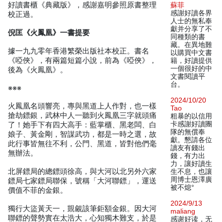
好讀書櫃《典藏版》，感謝嘉明參照原書整理
蘇菲
感謝好讀各界
校正過。
人士的無私奉
獻并分享了不
倪匡《火鳳凰》一書提要
同種類的書
藏。在異地難
據一九九零年香港繁榮出版社本校正。書名
以購買中文書
《啞俠》，有兩篇短篇小說，前為《啞俠》，
籍，好讀提供
一個很好的中
後為《火鳳凰》。
文書閱讀平
台。
※※※
2024/10/20
火鳳凰名頭響亮，專與黑道上人作對，也一樣
Tao
搶劫鏢銀，武林中人一聽到火鳳凰三字就頭痛
粗暴的以信用
卡感謝好讀團
了！她手下有四大高手：藍掌櫃、黑老闆、白
隊的無償奉
娘子、黃金剛，智謀武功，都是一時之選，故
獻。懇請各位
此行事皆無往不利，公門、黑道，皆對他們毫
讀友有錢出
無辦法。
錢，有力出
力，讓好讀生
北屏鏢局的總鏢頭徐高，與大河以北另外六家
生不息，也讓
周博士恩澤廣
鏢局七家鏢局聯保，號稱「大河聯鏢」，運送
被不熄°
價值不菲的金銀。
2024/9/13
獨行大盜黃天一，覬覦該筆鉅額金銀。因大河
maliang
聯鏢的聲勢實在太浩大，心知獨木難支，於是
感谢好读，无