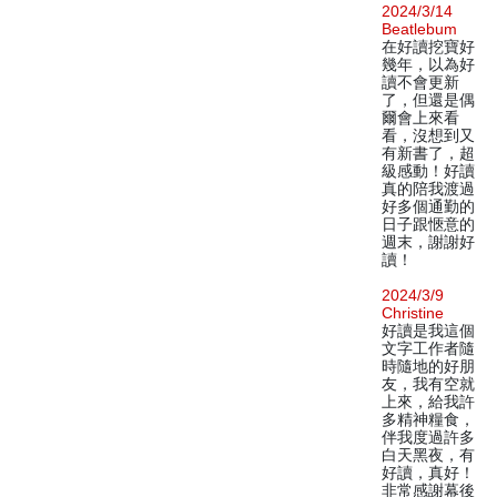
2024/3/14
Beatlebum
在好讀挖寶好
幾年，以為好
讀不會更新
了，但還是偶
爾會上來看
看，沒想到又
有新書了，超
級感動！好讀
真的陪我渡過
好多個通勤的
日子跟愜意的
週末，謝謝好
讀！
2024/3/9
Christine
好讀是我這個
文字工作者隨
時隨地的好朋
友，我有空就
上來，給我許
多精神糧食，
伴我度過許多
白天黑夜，有
好讀，真好！
非常感謝幕後