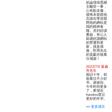
的論壇得悉網
主離世一事，
心有點哀傷，
後悔未曾跟他
言謝在學習期
間他的網站是
我的精神食
糧。見到好讀
重啟，有心人
延續好讀網站
的營運和更
新，很是感
激，對周先生
的貢獻亦致萬
分感謝！
2023/7/4 葉扁
舟先生
相识十年，前
面看过不少好
书，谢谢你。
今年时间更多
了，希望在
haodoo度过
更好的年华。
>>
更多感言