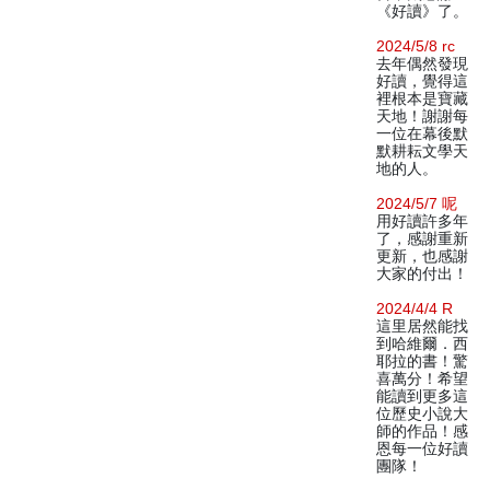
《好讀》了。
2024/5/8 rc
去年偶然發現
好讀，覺得這
裡根本是寶藏
天地！謝謝每
一位在幕後默
默耕耘文學天
地的人。
2024/5/7 呢
用好讀許多年
了，感謝重新
更新，也感謝
大家的付出！
2024/4/4 R
這里居然能找
到哈維爾．西
耶拉的書！驚
喜萬分！希望
能讀到更多這
位歷史小說大
師的作品！感
恩每一位好讀
團隊！