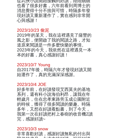
從武俠小說開始接觸到好讀，陸陸續續
也看了很多好書，六年前看到周博士的
消息覺得十分不捨與可惜，時隔多年發
現好讀又重新運作了，實在感到非常開
心與感謝！
2023/10/23 偷泥
2019年的某天，我在這裡遇見了薩豐的
風之影，便開啟了我的閱讀之路，才知
道原來閱讀是一件多麼快樂的事情。
2023年的今天，我依然在這裡遇見一本
本的好書，真心感謝好讀！
2023/10/7 Young
自2017年後，時隔六年才發現好讀又開
始運作了，真的充滿深深感謝。
2023/10/4 JOE
好多年前，在好讀發現艾西莫夫的基地
系列，還有科小說海伯利昂，讓我在年
輕歲月，住在忠孝東路旁玉成公園附近
的時候，獲得了很多閱讀的樂趣。時隔
多年，又想在好讀看點書，到了今天，
我第一次在好讀把村上春樹的收音機2讀
完，感謝好讀~
2023/10/3 snow
非常喜歡好讀，感謝好讀無私的付出與