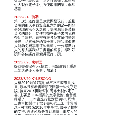
從武俠小說起始，到各種書類，幸得有
心人製作電子本供方便取用閱讀，非常
感謝。
2023/8/18 璐羽
第一次知道好讀是無意間發現的，並且
發現的那天令我驚喜且意外的是—剛好
是好讀復活不久之後，覺著應該是某種
莫名的緣分，促使想找些電子書的我被
帶到了這裡。這裡有著各位前輩們辛苦
掃描、品質極佳的電子書，讓我這個後
人能夠免費享用這些書籍，十分感激前
人的努力讓我成了書籍的富翁。感謝好
讀和各位讓好讀變得更好，讚。
2023/7/26 袁樹國
好些書都沒有prc檔案，有點遺憾！重新
上架還是令人高興，加油！
2023/7/20 KYLESONG
大概2010知道好讀, 就三不五時來此找
書, 原本只有看書時順便回報一些文字勘
誤, 後來2015開始幫忙周博士製作電子
書, 主要是OCR檔案的文字校對, 也曾經
掃瞄了一,二本書進行校對提供txt, 周博
士也幫忙製作了電子書格式上架, 非常感
念~ 可惜後來2016年中事忙, 暫停了校對
的支持, 再後來就是看到周博士由友人的