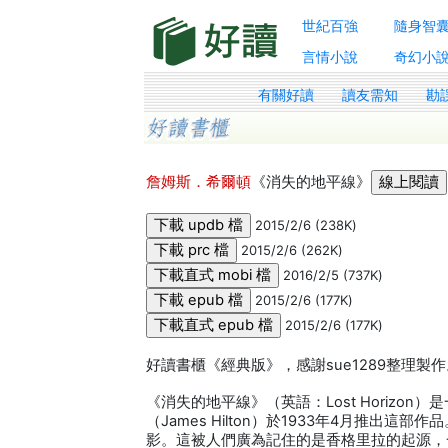
世紀百強
隨身智
言情小說
奇幻小
有關好讀
讀友需知
勘
詹姆斯．希爾頓
《消失的地平線》
2015/2/6 (238K)
2015/2/6 (262K)
2016/2/5 (737K)
2015/2/6 (177K)
2015/2/6 (177K)
好讀書櫃《經典版》，感謝sue1289整理製作
《消失的地平線》（英語：Lost Horizo
（James Hilton）於1933年4月推出這
影。這被人們廣為記住的是香格里拉的起源，