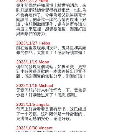
2023/12/12 Yumi
幾年前偶然得知周博士離世的消息，來
到好讀網站總會覺得有點悵然，也以為
不會再運作了。今年為老父親添購電子
閱讀器，抱著試一試的心情再度連上好
讀，沒想到繼續運作，還有這麼多讀友
再度回來這裡，感覺很溫暖，謝謝好讀
與團隊們的努力。
2023/11/27 Helios
能在这里发现赤川次郎、鬼马星和高羅
佩的作品，太驚喜了！感謝好讀書櫃！
2023/11/19 Moon
偶然間發現這個網站，如獲至寶，更找
到小時候很喜歡的一本書終於出現電子
版，感謝團隊的無私分享，謝謝好讀！
2023/11/18 Michael
无意间想起过来好读怀念一下。竟然是
惊喜！好读活过来了！感恩 感谢。
2023/11/5 angsila
每周上好读看看是否有新书，这已经成
了一个习惯。这种陪伴是一种舒服的，
充满确定感的安心。感谢好读。
2023/10/30 Vincent