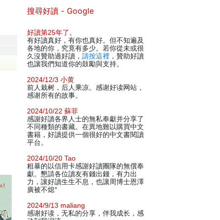
搜尋好讀 - Google
好讀第25年了
。
有好讀真好，有你也真好。但不知遍及
各地的你，究竟有多少。若你從未或很
久沒贊助過好讀，
請按這裡
，贊助好讀
也讓我們知道你的鼓勵與支持。
2024/12/3 小黄
前人栽树，后人乘凉。感谢好读网站，
感谢所有的故事。
2024/10/22 蘇菲
感謝好讀各界人士的無私奉獻并分享了
不同種類的書藏。在異地難以購買中文
書籍，好讀提供一個很好的中文書閱讀
平台。
2024/10/20 Tao
粗暴的以信用卡感謝好讀團隊的無償奉
獻。懇請各位讀友有錢出錢，有力出
力，讓好讀生生不息，也讓周博士恩澤
廣被不熄°
2024/9/13 maliang
感谢好读，无私的分享，伴我成长，感