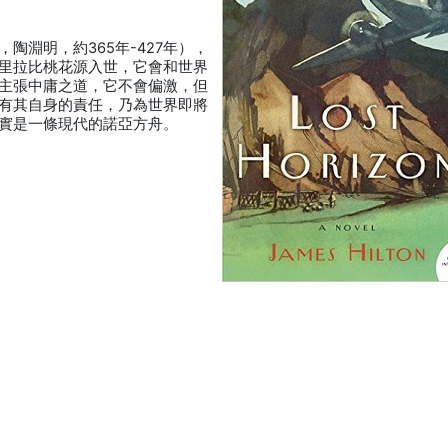
陶淵明，約365年-427年），
里拉比桃花源入世，它會和世界
主張中庸之道，它不會偏激，但
有其自身的責任，乃為世界即將
實是一條現代的諾亞方舟。