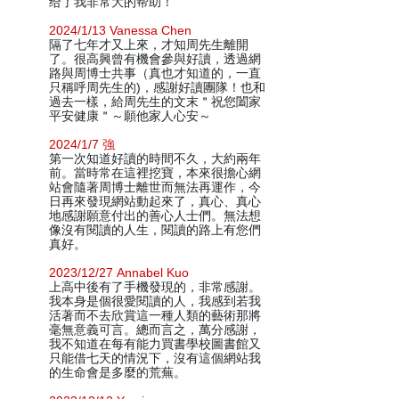
给了我非常大的帮助！
2024/1/13 Vanessa Chen
隔了七年才又上來，才知周先生離開
了。很高興曾有機會參與好讀，透過網
路與周博士共事（真也才知道的，一直
只稱呼周先生的)，感謝好讀團隊！也和
過去一樣，給周先生的文末＂祝您闔家
平安健康＂～願他家人心安～
2024/1/7 強
第一次知道好讀的時間不久，大約兩年
前。當時常在這裡挖寶，本來很擔心網
站會隨著周博士離世而無法再運作，今
日再來發現網站動起來了，真心、真心
地感謝願意付出的善心人士們。無法想
像沒有閱讀的人生，閱讀的路上有您們
真好。
2023/12/27 Annabel Kuo
上高中後有了手機發現的，非常感謝。
我本身是個很愛閱讀的人，我感到若我
活著而不去欣賞這一種人類的藝術那將
毫無意義可言。總而言之，萬分感謝，
我不知道在每有能力買書學校圖書館又
只能借七天的情況下，沒有這個網站我
的生命會是多麼的荒蕪。