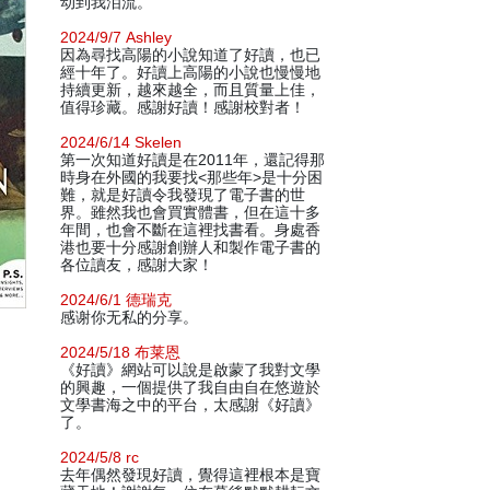
动到我泪流。
2024/9/7 Ashley
因為尋找高陽的小說知道了好讀，也已
經十年了。好讀上高陽的小說也慢慢地
持續更新，越來越全，而且質量上佳，
值得珍藏。感謝好讀！感謝校對者！
2024/6/14 Skelen
第一次知道好讀是在2011年，還記得那
時身在外國的我要找<那些年>是十分困
難，就是好讀令我發現了電子書的世
界。雖然我也會買實體書，但在這十多
年間，也會不斷在這裡找書看。身處香
港也要十分感謝創辦人和製作電子書的
各位讀友，感謝大家！
2024/6/1 德瑞克
感谢你无私的分享。
2024/5/18 布莱恩
《好讀》網站可以說是啟蒙了我對文學
的興趣，一個提供了我自由自在悠遊於
文學書海之中的平台，太感謝《好讀》
了。
2024/5/8 rc
去年偶然發現好讀，覺得這裡根本是寶