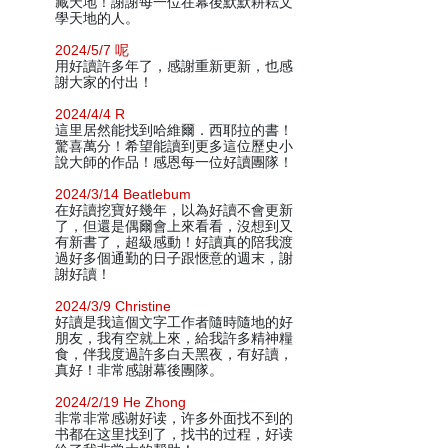
藏天地！謝謝每一位在幕後默默耕耘文
學天地的人。
2024/5/7 呢
用好讀許多年了，感謝重新更新，也感
謝大家的付出！
2024/4/4 R
這里居然能找到哈維爾．西耶拉的書！
驚喜萬分！希望能讀到更多這位歷史小
說大師的作品！感恩每一位好讀團隊！
2024/3/14 Beatlebum
在好讀挖寶好幾年，以為好讀不會更新
了，但還是偶爾會上來看看，沒想到又
有新書了，超級感動！好讀真的陪我渡
過好多個通勤的日子跟愜意的週末，謝
謝好讀！
2024/3/9 Christine
好讀是我這個文字工作者隨時隨地的好
朋友，我有空就上來，給我許多精神糧
食，伴我度過許多白天黑夜，有好讀，
真好！非常感謝幕後團隊。
2024/2/19 He Zhong
非常非常感谢好读，许多外面找不到的
书都在这里找到了，找书的过程，好读