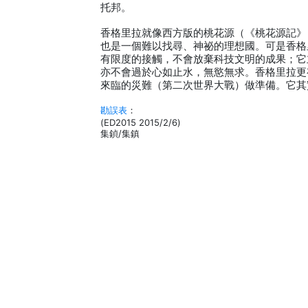
托邦。
香格里拉就像西方版的桃花源（《桃花源記》，
也是一個難以找尋、神祕的理想國。可是香格
有限度的接觸，不會放棄科技文明的成果；它
亦不會過於心如止水，無慾無求。香格里拉更
來臨的災難（第二次世界大戰）做準備。它其
勘誤表
：
(ED2015 2015/2/6)
集鍞/集鎮