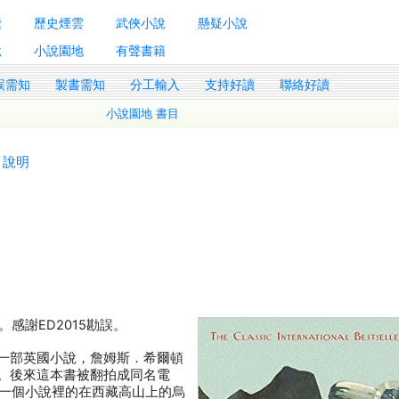
囊
歷史煙雲
武俠小說
懸疑小說
說
小說園地
有聲書籍
誤需知
製書需知
分工輸入
支持好讀
聯絡好讀
小說園地 書目
說明
。感謝ED2015勘誤。
n）是一部英國小說，詹姆斯．希爾頓
部作品。後來這本書被翻拍成同名電
一個小說裡的在西藏高山上的烏