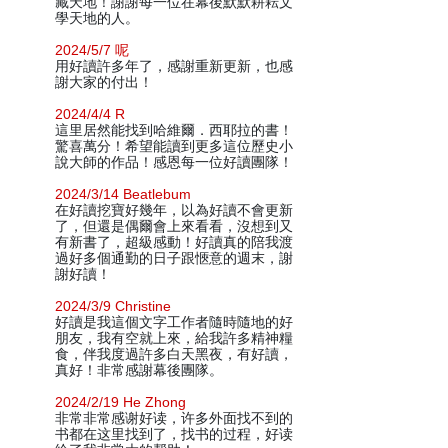
藏天地！謝謝每一位在幕後默默耕耘文
學天地的人。
2024/5/7 呢
用好讀許多年了，感謝重新更新，也感
謝大家的付出！
2024/4/4 R
這里居然能找到哈維爾．西耶拉的書！
驚喜萬分！希望能讀到更多這位歷史小
說大師的作品！感恩每一位好讀團隊！
2024/3/14 Beatlebum
在好讀挖寶好幾年，以為好讀不會更新
了，但還是偶爾會上來看看，沒想到又
有新書了，超級感動！好讀真的陪我渡
過好多個通勤的日子跟愜意的週末，謝
謝好讀！
2024/3/9 Christine
好讀是我這個文字工作者隨時隨地的好
朋友，我有空就上來，給我許多精神糧
食，伴我度過許多白天黑夜，有好讀，
真好！非常感謝幕後團隊。
2024/2/19 He Zhong
非常非常感谢好读，许多外面找不到的
书都在这里找到了，找书的过程，好读