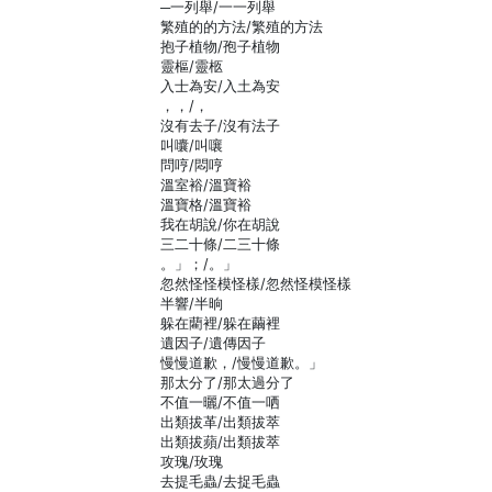
─一列舉/一一列舉
繁殖的的方法/繁殖的方法
抱子植物/孢子植物
靈樞/靈柩
入士為安/入土為安
，，/，
沒有去子/沒有法子
叫囔/叫嚷
問哼/悶哼
溫室裕/溫寶裕
溫寶格/溫寶裕
我在胡說/你在胡說
三二十條/二三十條
。」；/。」
忽然怪怪模怪樣/忽然怪模怪樣
半響/半晌
躲在藺裡/躲在繭裡
遺因子/遺傳因子
慢慢道歉，/慢慢道歉。」
那太分了/那太過分了
不值一曬/不值一哂
出類拔革/出類拔萃
出類拔蘋/出類拔萃
攻瑰/玫瑰
去提毛蟲/去捉毛蟲