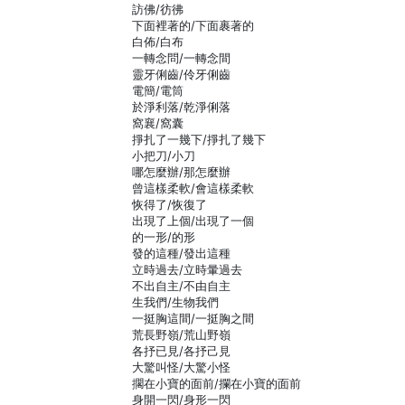
訪佛/彷彿
下面裡著的/下面裹著的
白佈/白布
一轉念問/一轉念間
靈牙俐齒/伶牙俐齒
電簡/電筒
於淨利落/乾淨俐落
窩襄/窩囊
掙扎了一幾下/掙扎了幾下
小把刀/小刀
哪怎麼辦/那怎麼辦
曾這樣柔軟/會這樣柔軟
恢得了/恢復了
出現了上個/出現了一個
的一形/的形
發的這種/發出這種
立時過去/立時暈過去
不出自主/不由自主
生我們/生物我們
一挺胸這間/一挺胸之間
荒長野嶺/荒山野嶺
各抒已見/各抒己見
大驚叫怪/大驚小怪
擱在小寶的面前/攔在小寶的面前
身開一閃/身形一閃