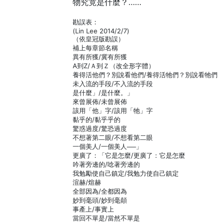
物究竟是什麼？……
勘誤表：
(Lin Lee 2014/2/7)
（依皇冠版勘誤）
補上每章節名稱
異有所獲/冀有所獲
A到Z/Ａ到Ｚ（改全形字體）
養得活他們？別說看他們/養得活牠們？別說看牠們
未入流的手段/不入流的手段
是什麼」/是什麼。」
來曾展佈/未曾展佈
該用「他」字/該用「牠」字
黏乎的/黏乎乎的
驚惑過度/驚恐過度
不想著第二眼/不想看第二眼
一個美人/一個美人──」
更廣了：「它是怎麼/更廣了：它是怎麼
吟著旁邊的/唸著旁邊的
我勉勵使自己鎮定/我勉力使自己鎮定
渲赫/煊赫
全部因為/全都因為
妙到毫頭/妙到毫顛
事產上/事實上
當回不單是/當然不單是