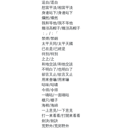
逞自/逕自
想當平淡/相當平淡
身連站下/身邊站下
爛然/燦然
我和等他/我不等他
幾項高帽子/幾頂高帽子
：」/：「
禁煙/禁錮
太平天同/太平天國
已在是/已經是
待別/特別
之之/之
和地交談/和他交談
不明白了/也明白了
卻言又止/欲言又止
用來會嚇/用來嚇
咕味/咕噥
今得/令得
一嘀咕/一面嘀咕
櫃只/櫃子
海棉/海綿
一上意見/一下意見
打一來看看/打開來看看
劍決/劍訣
荒野外/荒郊野外