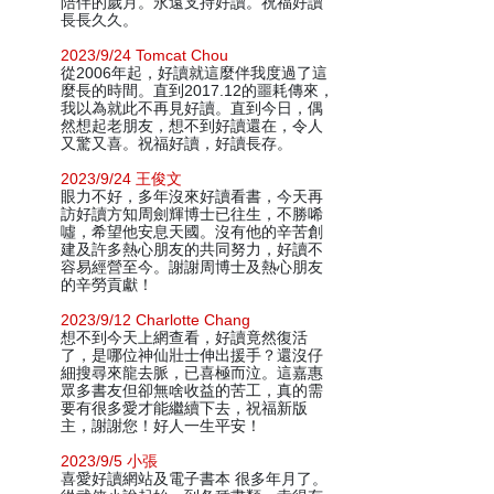
陪伴的歲月。永遠支持好讀。祝福好讀
長長久久。
2023/9/24 Tomcat Chou
從2006年起，好讀就這麼伴我度過了這
麼長的時間。直到2017.12的噩耗傳來，
我以為就此不再見好讀。直到今日，偶
然想起老朋友，想不到好讀還在，令人
又驚又喜。祝福好讀，好讀長存。
2023/9/24 王俊文
眼力不好，多年沒來好讀看書，今天再
訪好讀方知周劍輝博士已往生，不勝唏
噓，希望他安息天國。沒有他的辛苦創
建及許多熱心朋友的共同努力，好讀不
容易經營至今。謝謝周博士及熱心朋友
的辛勞貢獻！
2023/9/12 Charlotte Chang
想不到今天上網查看，好讀竟然復活
了，是哪位神仙壯士伸出援手？還沒仔
細搜尋來龍去脈，已喜極而泣。這嘉惠
眾多書友但卻無啥收益的苦工，真的需
要有很多愛才能繼續下去，祝福新版
主，謝謝您！好人一生平安！
2023/9/5 小張
喜愛好讀網站及電子書本 很多年月了。