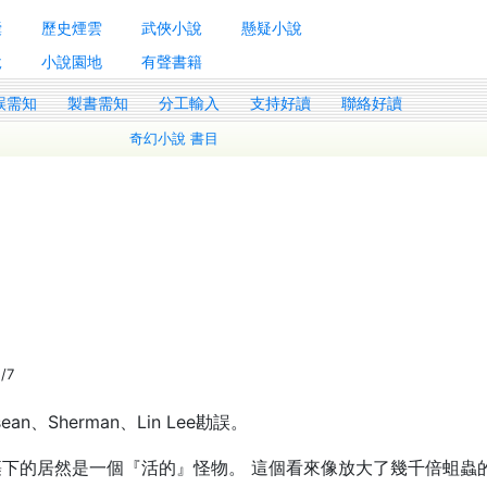
囊
歷史煙雲
武俠小說
懸疑小說
說
小說園地
有聲書籍
誤需知
製書需知
分工輸入
支持好讀
聯絡好讀
奇幻小說 書目
/7
n、Sherman、Lin Lee勘誤。
下的居然是一個『活的』怪物。 這個看來像放大了幾千倍蛆蟲