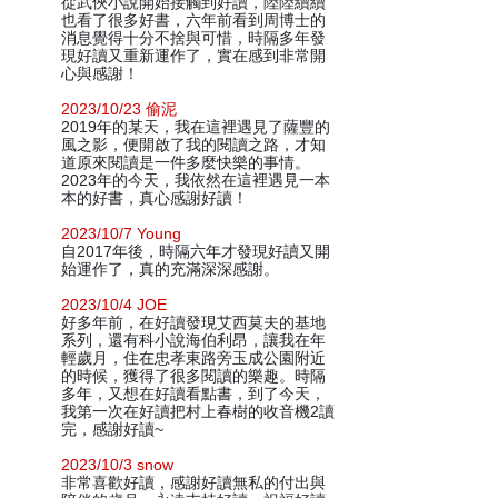
從武俠小說開始接觸到好讀，陸陸續續
也看了很多好書，六年前看到周博士的
消息覺得十分不捨與可惜，時隔多年發
現好讀又重新運作了，實在感到非常開
心與感謝！
2023/10/23 偷泥
2019年的某天，我在這裡遇見了薩豐的
風之影，便開啟了我的閱讀之路，才知
道原來閱讀是一件多麼快樂的事情。
2023年的今天，我依然在這裡遇見一本
本的好書，真心感謝好讀！
2023/10/7 Young
自2017年後，時隔六年才發現好讀又開
始運作了，真的充滿深深感謝。
2023/10/4 JOE
好多年前，在好讀發現艾西莫夫的基地
系列，還有科小說海伯利昂，讓我在年
輕歲月，住在忠孝東路旁玉成公園附近
的時候，獲得了很多閱讀的樂趣。時隔
多年，又想在好讀看點書，到了今天，
我第一次在好讀把村上春樹的收音機2讀
完，感謝好讀~
2023/10/3 snow
非常喜歡好讀，感謝好讀無私的付出與