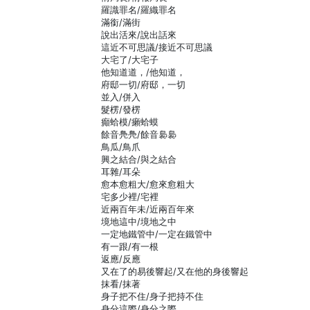
羅識罪名/羅織罪名
滿銜/滿街
說出活來/說出話來
這近不可思議/接近不可思議
大宅了/大宅子
他知道道，/他知道，
府邸一切/府邸，一切
並入/併入
髮楞/發楞
癲蛤模/癩蛤蟆
餘音鳧鳧/餘音裊裊
鳥瓜/鳥爪
興之結合/與之結合
耳雜/耳朵
愈本愈粗大/愈來愈粗大
宅多少裡/宅裡
近兩百年未/近兩百年來
境地這中/境地之中
一定地鐵管中/一定在鐵管中
有一跟/有一根
返應/反應
又在了的易後響起/又在他的身後響起
抹看/抹著
身子把不住/身子把持不住
身分這際/身分之際