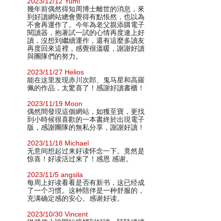
2023/12/12 Yumi
幾年前偶然得知周博士離世的消息，來
到好讀網站總會覺得有點悵然，也以為
不會再運作了。今年為老父親添購電子
閱讀器，抱著試一試的心情再度連上好
讀，沒想到繼續運作，還有這麼多讀友
再度回來這裡，感覺很溫暖，謝謝好讀
與團隊們的努力。
2023/11/27 Helios
能在这里发现赤川次郎、鬼马星和高羅
佩的作品，太驚喜了！感謝好讀書櫃！
2023/11/19 Moon
偶然間發現這個網站，如獲至寶，更找
到小時候很喜歡的一本書終於出現電子
版，感謝團隊的無私分享，謝謝好讀！
2023/11/18 Michael
无意间想起过来好读怀念一下。竟然是
惊喜！好读活过来了！感恩 感谢。
2023/11/5 angsila
每周上好读看看是否有新书，这已经成
了一个习惯。这种陪伴是一种舒服的，
充满确定感的安心。感谢好读。
2023/10/30 Vincent