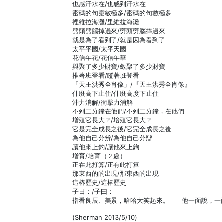
也感汗水在/也感到汗水在
密碼的句靈敏極多/密碼的句數極多
裡維拉海灘/里維拉海灘
劈頭劈腦掉過來/劈頭劈腦摔過來
就是為了看到了/就是因為看到了
太平平國/太平天國
花信年花/花信年華
與聚了多少財寶/斂聚了多少財寶
推著班登看/瞪著班登看
「天王洪秀全肖像」/『天王洪秀全肖像』
什麼高下止住/什麼高度下止住
沖力消解/衝擊力消解
不到三分鐘在他們/不到三分鐘，在他們
增殖它長大？/培殖它長大？
它是完全成長之後/它完全成長之後
為他自己分辨/為他自己分辯
讓他來上釣/讓他來上鉤
增育/培育（２處）
正在此打算/正有此打算
那東西的的出現/那東西的出現
這椿歷史/這樁歷史
子日：/子曰：
指看良辰、美景，哈哈大笑起來。 他一面說，一
(Sherman 2013/5/10)