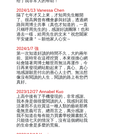
给了我非常大的帮助！
2024/1/13 Vanessa Chen
隔了七年才又上來，才知周先生離開
了。很高興曾有機會參與好讀，透過網
路與周博士共事（真也才知道的，一直
只稱呼周先生的)，感謝好讀團隊！也和
過去一樣，給周先生的文末＂祝您闔家
平安健康＂～願他家人心安～
2024/1/7 強
第一次知道好讀的時間不久，大約兩年
前。當時常在這裡挖寶，本來很擔心網
站會隨著周博士離世而無法再運作，今
日再來發現網站動起來了，真心、真心
地感謝願意付出的善心人士們。無法想
像沒有閱讀的人生，閱讀的路上有您們
真好。
2023/12/27 Annabel Kuo
上高中後有了手機發現的，非常感謝。
我本身是個很愛閱讀的人，我感到若我
活著而不去欣賞這一種人類的藝術那將
毫無意義可言。總而言之，萬分感謝，
我不知道在每有能力買書學校圖書館又
只能借七天的情況下，沒有這個網站我
的生命會是多麼的荒蕪。