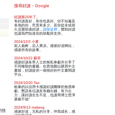
搜尋好讀 - Google
好讀第25年了
。
有好讀真好，有你也真好。但不知遍及
各地的你，究竟有多少。若你從未或很
久沒贊助過好讀，
請按這裡
，贊助好讀
也讓我們知道你的鼓勵與支持。
2024/12/3 小黄
前人栽树，后人乘凉。感谢好读网站，
感谢所有的故事。
2024/10/22 蘇菲
感謝好讀各界人士的無私奉獻并分享了
不同種類的書藏。在異地難以購買中文
書籍，好讀提供一個很好的中文書閱讀
平台。
2024/10/20 Tao
粗暴的以信用卡感謝好讀團隊的無償奉
獻。懇請各位讀友有錢出錢，有力出
力，讓好讀生生不息，也讓周博士恩澤
廣被不熄°
2024/9/13 maliang
的怪
感谢好读，无私的分享，伴我成长，感