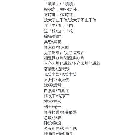
「噴噴」/「嘖嘖」
皺摺之，/皺摺之外，
立時進：/立時道：
放大了止千倍/放大了不止千倍
道「由/道：「由
道「根/道：「根
編幅/蝙蝠
異態/異能
怪東酉/怪東西
見了過東西/見了這東西
相聲興水利/相聲與水利
不必大對他遷就/不必太對他遷就
著情形/這情形
似笑非知/似笑非笑
原振快/原振俠
說稱/謊稱
白素造/白素道
情表下/情形下
推祟/推崇
瑞土/瑞士
怪異輕過/怪異經過
急取/汲取
陣設/陳設
炙火可熱/炙手可熱
情局長/情報局長