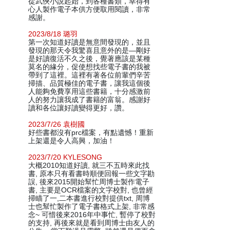
從武俠小說起始，到各種書類，幸得有
心人製作電子本供方便取用閱讀，非常
感謝。
2023/8/18 璐羽
第一次知道好讀是無意間發現的，並且
發現的那天令我驚喜且意外的是—剛好
是好讀復活不久之後，覺著應該是某種
莫名的緣分，促使想找些電子書的我被
帶到了這裡。這裡有著各位前輩們辛苦
掃描、品質極佳的電子書，讓我這個後
人能夠免費享用這些書籍，十分感激前
人的努力讓我成了書籍的富翁。感謝好
讀和各位讓好讀變得更好，讚。
2023/7/26 袁樹國
好些書都沒有prc檔案，有點遺憾！重新
上架還是令人高興，加油！
2023/7/20 KYLESONG
大概2010知道好讀, 就三不五時來此找
書, 原本只有看書時順便回報一些文字勘
誤, 後來2015開始幫忙周博士製作電子
書, 主要是OCR檔案的文字校對, 也曾經
掃瞄了一,二本書進行校對提供txt, 周博
士也幫忙製作了電子書格式上架, 非常感
念~ 可惜後來2016年中事忙, 暫停了校對
的支持, 再後來就是看到周博士由友人的