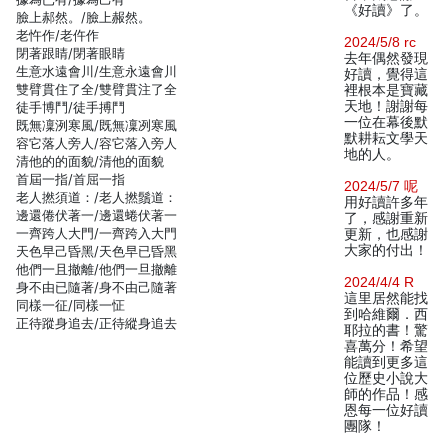
《好讀》了。
臉上郝然。/臉上赧然。
老忤作/老仵作
2024/5/8 rc
閉著跟睛/閉著眼睛
去年偶然發現
生意水遠會川/生意永遠會川
好讀，覺得這
雙臂貫住了全/雙臂貫注了全
裡根本是寶藏
天地！謝謝每
徒手博鬥/徒手搏鬥
一位在幕後默
既無凜洌寒風/既無凜冽寒風
默耕耘文學天
容它落人旁人/容它落入旁人
地的人。
清他的的面貌/清他的面貌
首屆一指/首屈一指
2024/5/7 呢
老人撚須道：/老人撚鬚道：
用好讀許多年
邊還倦伏著一/邊還蜷伏著一
了，感謝重新
一齊跨人大門/一齊跨入大門
更新，也感謝
大家的付出！
天色早己昏黑/天色早已昏黑
他們一且撤離/他們一旦撤離
2024/4/4 R
身不由已隨著/身不由己隨著
這里居然能找
同樣一征/同樣一怔
到哈維爾．西
正待蹤身追去/正待縱身追去
耶拉的書！驚
喜萬分！希望
能讀到更多這
位歷史小說大
師的作品！感
恩每一位好讀
團隊！