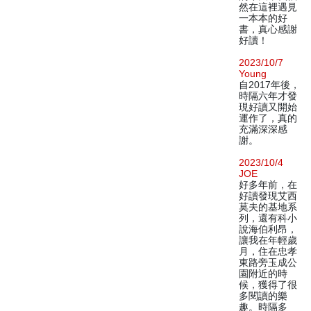
然在這裡遇見
一本本的好
書，真心感謝
好讀！
2023/10/7
Young
自2017年後，
時隔六年才發
現好讀又開始
運作了，真的
充滿深深感
謝。
2023/10/4
JOE
好多年前，在
好讀發現艾西
莫夫的基地系
列，還有科小
說海伯利昂，
讓我在年輕歲
月，住在忠孝
東路旁玉成公
園附近的時
候，獲得了很
多閱讀的樂
趣。時隔多