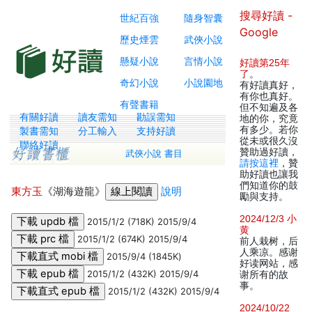
搜尋好讀 -
世紀百強
隨身智囊
Google
歷史煙雲
武俠小說
懸疑小說
言情小說
好讀第25年
了
。
奇幻小說
小說園地
有好讀真好，
有你也真好。
有聲書籍
但不知遍及各
有關好讀
讀友需知
勘誤需知
地的你，究竟
有多少。若你
製書需知
分工輸入
支持好讀
從未或很久沒
聯絡好讀
贊助過好讀，
武俠小說 書目
請按這裡
，贊
助好讀也讓我
們知道你的鼓
東方玉
《湖海遊龍》
說明
勵與支持。
2024/12/3 小
2015/1/2 (718K) 2015/9/4
黄
2015/1/2 (674K) 2015/9/4
前人栽树，后
人乘凉。感谢
2015/9/4 (1845K)
好读网站，感
2015/1/2 (432K) 2015/9/4
谢所有的故
事。
2015/1/2 (432K) 2015/9/4
2024/10/22