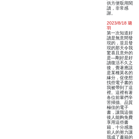
供方便取用閱
讀，非常感
謝。
2023/8/18 璐
羽
第一次知道好
讀是無意間發
現的，並且發
現的那天令我
驚喜且意外的
是—剛好是好
讀復活不久之
後，覺著應該
是某種莫名的
緣分，促使想
找些電子書的
我被帶到了這
裡。這裡有著
各位前輩們辛
苦掃描、品質
極佳的電子
書，讓我這個
後人能夠免費
享用這些書
籍，十分感激
前人的努力讓
我成了書籍的