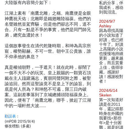
大陸版有內容簡介如下：
私的分享，伴
我成长，感动
到我泪流。
江湖上素有「南鷹北雕」之稱。南鷹便是金眼
神鷹祝天佑；北雕即是鐵翅雕陸福葆。他們的
2024/9/7
名聲雖然並駕齊驅，但是他們卻志不同，道不
Ashley
合。只有一點是不爭的事實，他們是同門師兄
因為尋找高陽
弟，總究血濃於水！
的小說知道了
好讀，也已經
十年了。好讀
這個故事發生在清代乾隆時期，和珅為高宗所
上高陽的小說
寵，權勢顯赫。不可一世。朝中王公貴族，誰
也慢慢地持續
不仰承他的鼻息？
更新，越來越
全，而且質量
真是權傾朝野，一手遮天！就在此時，卻鬧了
上佳，值得珍
藏。感謝好
一個不大不小的玩笑。皇上親賜的一顆寶石頂
讀！感謝校對
戴在主人躊躇滿志，賓朋同聲阿附之際，被聖
者！
諭追回。然而這聖諭竟不是皇上下的諭旨。到
底是何人所為？和珅怒不可遏，限三日內破
2024/6/14
案。這副差事落到了京城總捕頭陸福葆身上。
Skelen
第一次知道好
因此，便有了「南鷹北雕」聯手，掀起了江湖
讀是在2011
中的一場軒然大波……
年，還記得那
時身在外國的
勘誤表
：
我要找<那些
(mPDB 2015/9/4)
年>是十分困
修改標點 (多處)
難，就是好讀