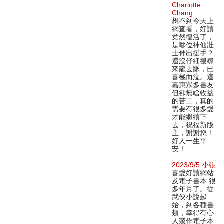
Charlotte
Chang
想不到今天上
網查看，好讀
竟然復活了，
是哪位神仙壯
士伸出援手？
還沒仔細搜尋
來龍去脈，已
喜極而泣。這
嘉惠眾多書友
但卻無啥收益
的苦工，真的
需要有很多愛
才能繼續下
去，祝福新版
主，謝謝您！
好人一生平
安！
2023/9/5 小張
喜愛好讀網站
及電子書本 很
多年月了。從
武俠小說起
始，到各種書
類，幸得有心
人製作電子本