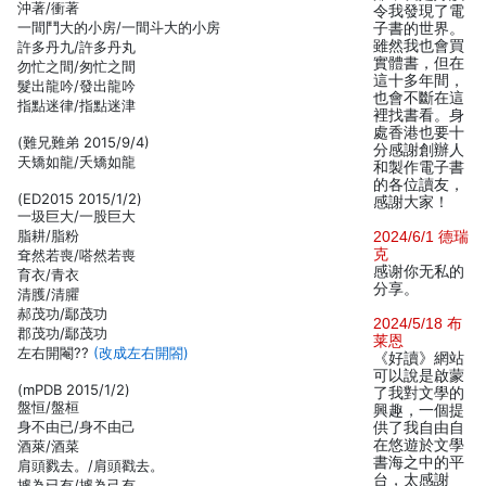
沖著/衝著
令我發現了電
一間鬥大的小房/一間斗大的小房
子書的世界。
雖然我也會買
許多丹九/許多丹丸
實體書，但在
勿忙之間/匆忙之間
這十多年間，
髮出龍吟/發出龍吟
也會不斷在這
指點迷律/指點迷津
裡找書看。身
處香港也要十
(難兄難弟 2015/9/4)
分感謝創辦人
天矯如龍/夭矯如龍
和製作電子書
的各位讀友，
(ED2015 2015/1/2)
感謝大家！
一圾巨大/一股巨大
脂耕/脂粉
2024/6/1 德瑞
克
耷然若喪/嗒然若喪
感谢你无私的
育衣/青衣
分享。
清臒/清臞
郝茂功/鄢茂功
2024/5/18 布
郡茂功/鄢茂功
莱恩
左右開閹??
(改成左右開閤)
《好讀》網站
可以說是啟蒙
(mPDB 2015/1/2)
了我對文學的
盤恒/盤桓
興趣，一個提
身不由已/身不由己
供了我自由自
在悠遊於文學
酒萊/酒菜
書海之中的平
肩頭戮去。/肩頭戳去。
台，太感謝
據為已有/據為己有