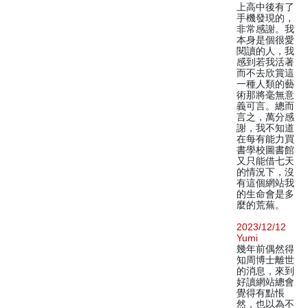
上高中後有了
手機發現的，
非常感謝。我
本身是個很愛
閱讀的人，我
感到若我活著
而不去欣賞這
一種人類的藝
術那將毫無意
義可言。總而
言之，萬分感
謝，我不知道
在每有能力買
書學校圖書館
又只能借七天
的情況下，沒
有這個網站我
的生命會是多
麼的荒蕪。
2023/12/12
Yumi
幾年前偶然得
知周博士離世
的消息，來到
好讀網站總會
覺得有點悵
然，也以為不