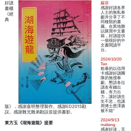
好讀
蘇菲
感謝好讀各界
書櫃
人士的無私奉
《經
獻并分享了不
典
同種類的書
藏。在異地難
以購買中文書
籍，好讀提供
一個很好的中
文書閱讀平
台。
2024/10/20
Tao
粗暴的以信用
卡感謝好讀團
隊的無償奉
獻。懇請各位
讀友有錢出
錢，有力出
力，讓好讀生
生不息，也讓
周博士恩澤廣
版》，感謝嘉明整理製作。感謝ED2015勘
被不熄°
誤。感謝難兄難弟勘誤並提供書影。
2024/9/13
東方玉《湖海遊龍》提要
maliang
感谢好读，无