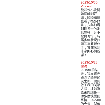
2023/10/30
Vincent
從武俠小說開
始接觸到好
讀，陸陸續續
也看了很多好
書，六年前看
到周博士的消
息覺得十分不
捨與可惜，時
隔多年發現好
讀又重新運作
了，實在感到
非常開心與感
謝！
2023/10/23
偷泥
2019年的某
天，我在這裡
遇見了薩豐的
風之影，便開
啟了我的閱讀
之路，才知道
原來閱讀是一
件多麼快樂的
事情。2023年
的今天，我依