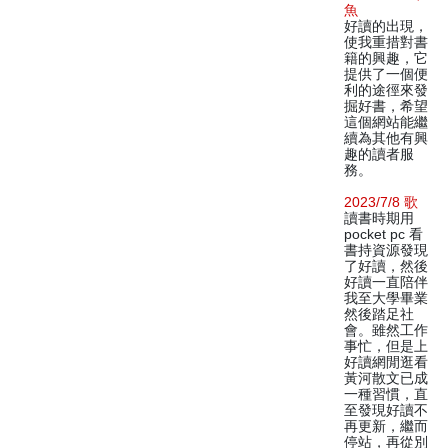
魚
好讀的出現，
使我重措對書
籍的興趣，它
提供了一個便
利的途徑來發
掘好書，希望
這個網站能繼
續為其他有興
趣的讀者服
務。
2023/7/8 歌
讀書時期用
pocket pc 看
書持資源發現
了好讀，然後
好讀一直陪伴
我至大學畢業
然後踏足社
會。雖然工作
事忙，但是上
好讀網閒逛看
黃河散文已成
一種習慣，直
至發現好讀不
再更新，繼而
停站，再從別