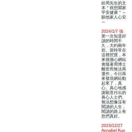
給周先生的文
末＂祝您闔家
平安健康＂～
願他家人心安
～
2024/1/7 強
第一次知道好
讀的時間不
久，大約兩年
前。當時常在
這裡挖寶，本
來很擔心網站
會隨著周博士
離世而無法再
運作，今日再
來發現網站動
起來了，真
心、真心地感
謝願意付出的
善心人士們。
無法想像沒有
閱讀的人生，
閱讀的路上有
您們真好。
2023/12/27
Annabel Kuo