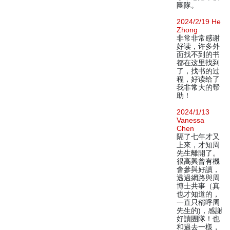
團隊。
2024/2/19 He
Zhong
非常非常感谢
好读，许多外
面找不到的书
都在这里找到
了，找书的过
程，好读给了
我非常大的帮
助！
2024/1/13
Vanessa
Chen
隔了七年才又
上來，才知周
先生離開了。
很高興曾有機
會參與好讀，
透過網路與周
博士共事（真
也才知道的，
一直只稱呼周
先生的)，感謝
好讀團隊！也
和過去一樣，