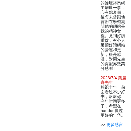
的論壇得悉網
主離世一事，
心有點哀傷，
後悔未曾跟他
言謝在學習期
間他的網站是
我的精神食
糧。見到好讀
重啟，有心人
延續好讀網站
的營運和更
新，很是感
激，對周先生
的貢獻亦致萬
分感謝！
2023/7/4 葉扁
舟先生
相识十年，前
面看过不少好
书，谢谢你。
今年时间更多
了，希望在
haodoo度过
更好的年华。
>>
更多感言