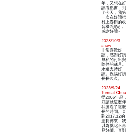
年，又想在好
讀看點書，到
了今天，我第
一次在好讀把
村上春樹的收
音機2讀完，
感謝好讀~
2023/10/3
snow
非常喜歡好
讀，感謝好讀
無私的付出與
陪伴的歲月。
永遠支持好
讀。祝福好讀
長長久久。
2023/9/24
Tomcat Chou
從2006年起，
好讀就這麼伴
我度過了這麼
長的時間。直
到2017.12的
噩耗傳來，我
以為就此不再
見好讀。直到