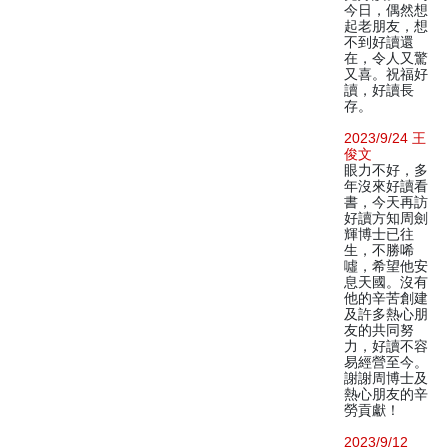
今日，偶然想
起老朋友，想
不到好讀還
在，令人又驚
又喜。祝福好
讀，好讀長
存。
2023/9/24 王
俊文
眼力不好，多
年沒來好讀看
書，今天再訪
好讀方知周劍
輝博士已往
生，不勝唏
噓，希望他安
息天國。沒有
他的辛苦創建
及許多熱心朋
友的共同努
力，好讀不容
易經營至今。
謝謝周博士及
熱心朋友的辛
勞貢獻！
2023/9/12