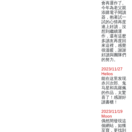
會再運作了。
今年為老父親
添購電子閱讀
器，抱著試一
試的心情再度
連上好讀，沒
想到繼續運
作，還有這麼
多讀友再度回
來這裡，感覺
很溫暖，謝謝
好讀與團隊們
的努力。
2023/11/27
Helios
能在这里发现
赤川次郎、鬼
马星和高羅佩
的作品，太驚
喜了！感謝好
讀書櫃！
2023/11/19
Moon
偶然間發現這
個網站，如獲
至寶，更找到