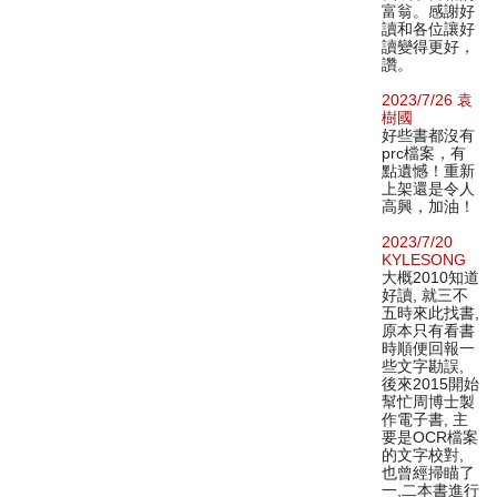
富翁。感謝好
讀和各位讓好
讀變得更好，
讚。
2023/7/26 袁
樹國
好些書都沒有
prc檔案，有
點遺憾！重新
上架還是令人
高興，加油！
2023/7/20
KYLESONG
大概2010知道
好讀, 就三不
五時來此找書,
原本只有看書
時順便回報一
些文字勘誤,
後來2015開始
幫忙周博士製
作電子書, 主
要是OCR檔案
的文字校對,
也曾經掃瞄了
一,二本書進行