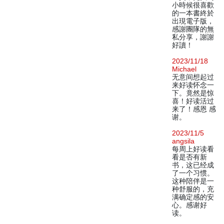
小時候很喜歡
的一本書終於
出現電子版，
感謝團隊的無
私分享，謝謝
好讀！
2023/11/18
Michael
无意间想起过
来好读怀念一
下。竟然是惊
喜！好读活过
来了！感恩 感
谢。
2023/11/5
angsila
每周上好读看
看是否有新
书，这已经成
了一个习惯。
这种陪伴是一
种舒服的，充
满确定感的安
心。感谢好
读。