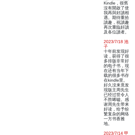
Kindle，很舊
沒有開啟了使
我再與好讀相
遇。期待重拾
讀趣，祝讀趣
再次重臨好讀
及各位讀者。
2023/7/18 池
子
十年前发现好
读，获得了很
多排版非常好
的电子书，现
在还有当年下
载的很多书存
在kindle里。
好久没来竟发
现版主周先生
已经过世令人
不胜唏嘘。感
谢周先生带来
好读，给予纷
繁复杂的网络
一方书香雅
地。
2023/7/14 甲