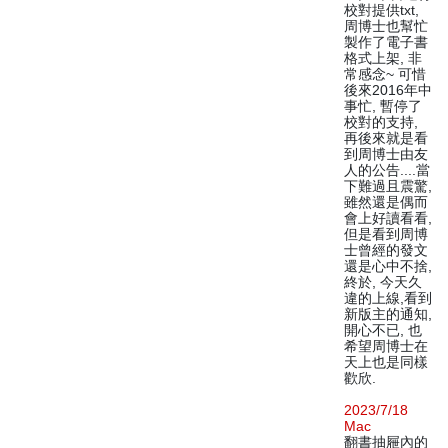
校對提供txt,
周博士也幫忙
製作了電子書
格式上架, 非
常感念~ 可惜
後來2016年中
事忙, 暫停了
校對的支持,
再後來就是看
到周博士由友
人的公告....當
下難過且震驚,
雖然還是偶而
會上好讀看看,
但是看到周博
士曾經的發文
還是心中不捨,
終於, 今天久
違的上線,看到
新版主的通知,
開心不已, 也
希望周博士在
天上也是同樣
歡欣.
2023/7/18
Mac
翻書抽屜內的