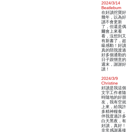
2024/3/14
Beatlebum
在好讀挖寶好
幾年，以為好
讀不會更新
了，但還是偶
爾會上來看
看，沒想到又
有新書了，超
級感動！好讀
真的陪我渡過
好多個通勤的
日子跟愜意的
週末，謝謝好
讀！
2024/3/9
Christine
好讀是我這個
文字工作者隨
時隨地的好朋
友，我有空就
上來，給我許
多精神糧食，
伴我度過許多
白天黑夜，有
好讀，真好！
非常感謝幕後