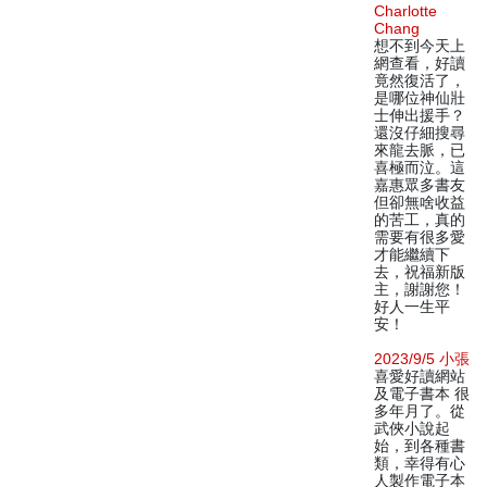
Charlotte
Chang
想不到今天上
網查看，好讀
竟然復活了，
是哪位神仙壯
士伸出援手？
還沒仔細搜尋
來龍去脈，已
喜極而泣。這
嘉惠眾多書友
但卻無啥收益
的苦工，真的
需要有很多愛
才能繼續下
去，祝福新版
主，謝謝您！
好人一生平
安！
2023/9/5 小張
喜愛好讀網站
及電子書本 很
多年月了。從
武俠小說起
始，到各種書
類，幸得有心
人製作電子本