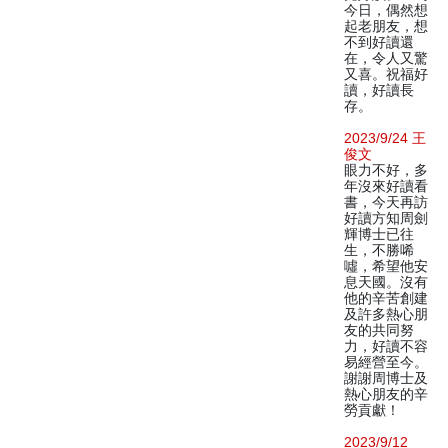
今日，偶然想
起老朋友，想
不到好讀還
在，令人又驚
又喜。祝福好
讀，好讀長
存。
2023/9/24 王
俊文
眼力不好，多
年沒來好讀看
書，今天再訪
好讀方知周劍
輝博士已往
生，不勝唏
噓，希望他安
息天國。沒有
他的辛苦創建
及許多熱心朋
友的共同努
力，好讀不容
易經營至今。
謝謝周博士及
熱心朋友的辛
勞貢獻！
2023/9/12