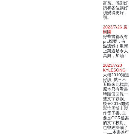
富翁。感謝好
讀和各位讓好
讀變得更好，
讚。
2023/7/26 袁
樹國
好些書都沒有
prc檔案，有
點遺憾！重新
上架還是令人
高興，加油！
2023/7/20
KYLESONG
大概2010知道
好讀, 就三不
五時來此找書,
原本只有看書
時順便回報一
些文字勘誤,
後來2015開始
幫忙周博士製
作電子書, 主
要是OCR檔案
的文字校對,
也曾經掃瞄了
一,二本書進行