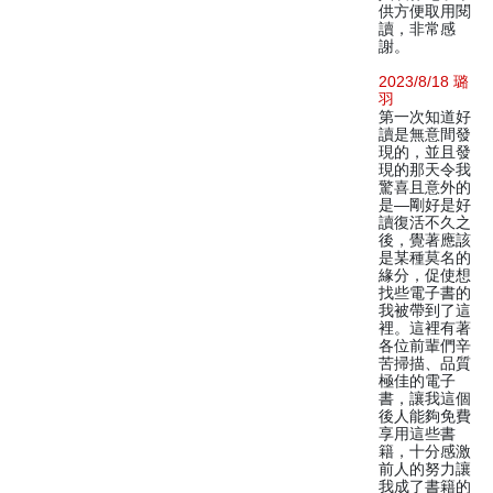
供方便取用閱
讀，非常感
謝。
2023/8/18 璐
羽
第一次知道好
讀是無意間發
現的，並且發
現的那天令我
驚喜且意外的
是—剛好是好
讀復活不久之
後，覺著應該
是某種莫名的
緣分，促使想
找些電子書的
我被帶到了這
裡。這裡有著
各位前輩們辛
苦掃描、品質
極佳的電子
書，讓我這個
後人能夠免費
享用這些書
籍，十分感激
前人的努力讓
我成了書籍的