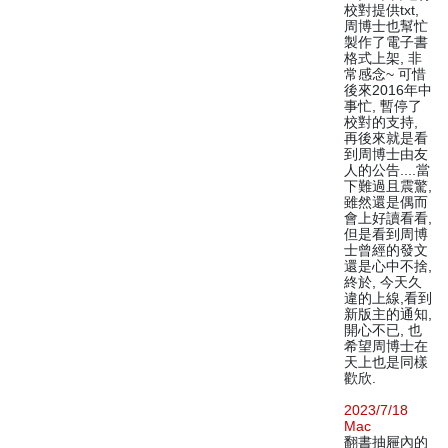
校對提供txt,
周博士也幫忙
製作了電子書
格式上架, 非
常感念~ 可惜
後來2016年中
事忙, 暫停了
校對的支持,
再後來就是看
到周博士由友
人的公告....當
下難過且震驚,
雖然還是偶而
會上好讀看看,
但是看到周博
士曾經的發文
還是心中不捨,
終於, 今天久
違的上線,看到
新版主的通知,
開心不已, 也
希望周博士在
天上也是同樣
歡欣.
2023/7/18
Mac
翻書抽屜內的