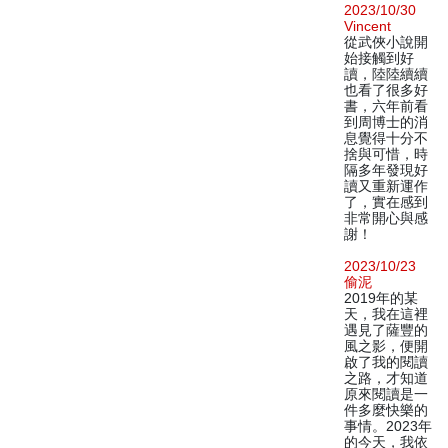
2023/10/30
Vincent
從武俠小說開
始接觸到好
讀，陸陸續續
也看了很多好
書，六年前看
到周博士的消
息覺得十分不
捨與可惜，時
隔多年發現好
讀又重新運作
了，實在感到
非常開心與感
謝！
2023/10/23
偷泥
2019年的某
天，我在這裡
遇見了薩豐的
風之影，便開
啟了我的閱讀
之路，才知道
原來閱讀是一
件多麼快樂的
事情。2023年
的今天，我依