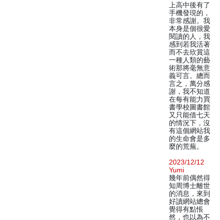
上高中後有了
手機發現的，
非常感謝。我
本身是個很愛
閱讀的人，我
感到若我活著
而不去欣賞這
一種人類的藝
術那將毫無意
義可言。總而
言之，萬分感
謝，我不知道
在每有能力買
書學校圖書館
又只能借七天
的情況下，沒
有這個網站我
的生命會是多
麼的荒蕪。
2023/12/12
Yumi
幾年前偶然得
知周博士離世
的消息，來到
好讀網站總會
覺得有點悵
然，也以為不