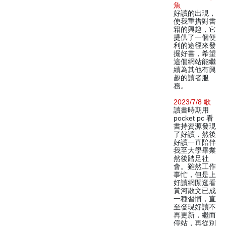
魚
好讀的出現，
使我重措對書
籍的興趣，它
提供了一個便
利的途徑來發
掘好書，希望
這個網站能繼
續為其他有興
趣的讀者服
務。
2023/7/8 歌
讀書時期用
pocket pc 看
書持資源發現
了好讀，然後
好讀一直陪伴
我至大學畢業
然後踏足社
會。雖然工作
事忙，但是上
好讀網閒逛看
黃河散文已成
一種習慣，直
至發現好讀不
再更新，繼而
停站，再從別