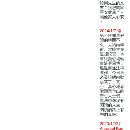
給周先生的文
末＂祝您闔家
平安健康＂～
願他家人心安
～
2024/1/7 強
第一次知道好
讀的時間不
久，大約兩年
前。當時常在
這裡挖寶，本
來很擔心網站
會隨著周博士
離世而無法再
運作，今日再
來發現網站動
起來了，真
心、真心地感
謝願意付出的
善心人士們。
無法想像沒有
閱讀的人生，
閱讀的路上有
您們真好。
2023/12/27
Annabel Kuo