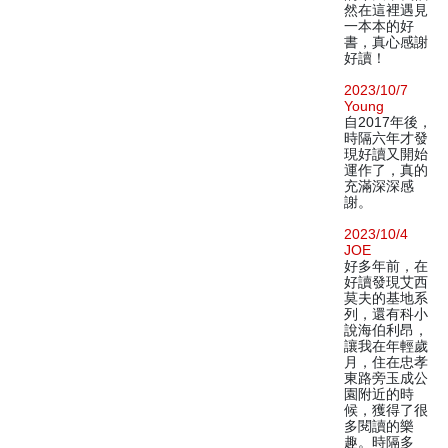
然在這裡遇見
一本本的好
書，真心感謝
好讀！
2023/10/7
Young
自2017年後，
時隔六年才發
現好讀又開始
運作了，真的
充滿深深感
謝。
2023/10/4
JOE
好多年前，在
好讀發現艾西
莫夫的基地系
列，還有科小
說海伯利昂，
讓我在年輕歲
月，住在忠孝
東路旁玉成公
園附近的時
候，獲得了很
多閱讀的樂
趣。時隔多