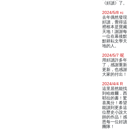
《好讀》了。
2024/5/8 rc
去年偶然發現
好讀，覺得這
裡根本是寶藏
天地！謝謝每
一位在幕後默
默耕耘文學天
地的人。
2024/5/7 呢
用好讀許多年
了，感謝重新
更新，也感謝
大家的付出！
2024/4/4 R
這里居然能找
到哈維爾．西
耶拉的書！驚
喜萬分！希望
能讀到更多這
位歷史小說大
師的作品！感
恩每一位好讀
團隊！