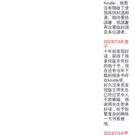
Kindle，很舊
沒有開啟了使
我再與好讀相
遇。期待重拾
讀趣，祝讀趣
再次重臨好讀
及各位讀者。
2023/7/18 池
子
十年前发现好
读，获得了很
多排版非常好
的电子书，现
在还有当年下
载的很多书存
在kindle里。
好久没来竟发
现版主周先生
已经过世令人
不胜唏嘘。感
谢周先生带来
好读，给予纷
繁复杂的网络
一方书香雅
地。
2023/7/14 甲