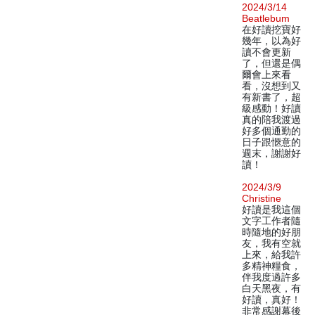
2024/3/14
Beatlebum
在好讀挖寶好
幾年，以為好
讀不會更新
了，但還是偶
爾會上來看
看，沒想到又
有新書了，超
級感動！好讀
真的陪我渡過
好多個通勤的
日子跟愜意的
週末，謝謝好
讀！
2024/3/9
Christine
好讀是我這個
文字工作者隨
時隨地的好朋
友，我有空就
上來，給我許
多精神糧食，
伴我度過許多
白天黑夜，有
好讀，真好！
非常感謝幕後