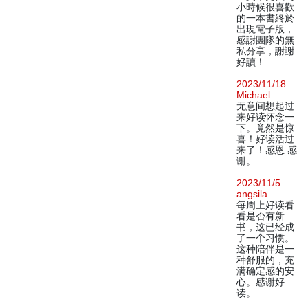
小時候很喜歡
的一本書終於
出現電子版，
感謝團隊的無
私分享，謝謝
好讀！
2023/11/18
Michael
无意间想起过
来好读怀念一
下。竟然是惊
喜！好读活过
来了！感恩 感
谢。
2023/11/5
angsila
每周上好读看
看是否有新
书，这已经成
了一个习惯。
这种陪伴是一
种舒服的，充
满确定感的安
心。感谢好
读。