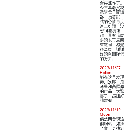
會再運作了。
今年為老父親
添購電子閱讀
器，抱著試一
試的心情再度
連上好讀，沒
想到繼續運
作，還有這麼
多讀友再度回
來這裡，感覺
很溫暖，謝謝
好讀與團隊們
的努力。
2023/11/27
Helios
能在这里发现
赤川次郎、鬼
马星和高羅佩
的作品，太驚
喜了！感謝好
讀書櫃！
2023/11/19
Moon
偶然間發現這
個網站，如獲
至寶，更找到