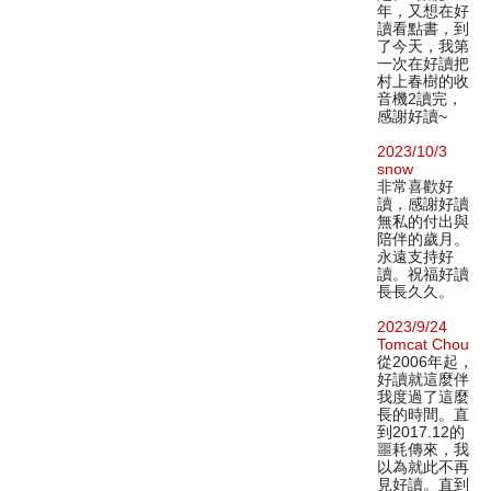
年，又想在好
讀看點書，到
了今天，我第
一次在好讀把
村上春樹的收
音機2讀完，
感謝好讀~
2023/10/3
snow
非常喜歡好
讀，感謝好讀
無私的付出與
陪伴的歲月。
永遠支持好
讀。祝福好讀
長長久久。
2023/9/24
Tomcat Chou
從2006年起，
好讀就這麼伴
我度過了這麼
長的時間。直
到2017.12的
噩耗傳來，我
以為就此不再
見好讀。直到