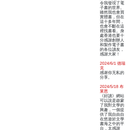
令我發現了電
子書的世界。
雖然我也會買
實體書，但在
這十多年間，
也會不斷在這
裡找書看。身
處香港也要十
分感謝創辦人
和製作電子書
的各位讀友，
感謝大家！
2024/6/1 德瑞
克
感谢你无私的
分享。
2024/5/18 布
莱恩
《好讀》網站
可以說是啟蒙
了我對文學的
興趣，一個提
供了我自由自
在悠遊於文學
書海之中的平
台，太感謝