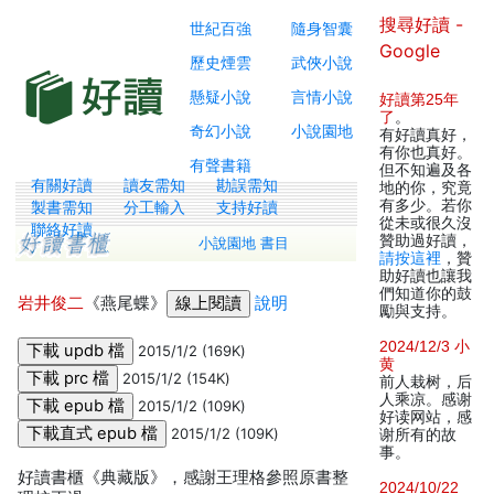
搜尋好讀 -
世紀百強
隨身智囊
Google
歷史煙雲
武俠小說
懸疑小說
言情小說
好讀第25年
了
。
奇幻小說
小說園地
有好讀真好，
有你也真好。
有聲書籍
但不知遍及各
有關好讀
讀友需知
勘誤需知
地的你，究竟
有多少。若你
製書需知
分工輸入
支持好讀
從未或很久沒
聯絡好讀
贊助過好讀，
小說園地 書目
請按這裡
，贊
助好讀也讓我
們知道你的鼓
岩井俊二
《燕尾蝶》
說明
勵與支持。
2024/12/3 小
2015/1/2 (169K)
黄
2015/1/2 (154K)
前人栽树，后
人乘凉。感谢
2015/1/2 (109K)
好读网站，感
2015/1/2 (109K)
谢所有的故
事。
好讀書櫃《典藏版》，感謝王理格參照原書整
2024/10/22