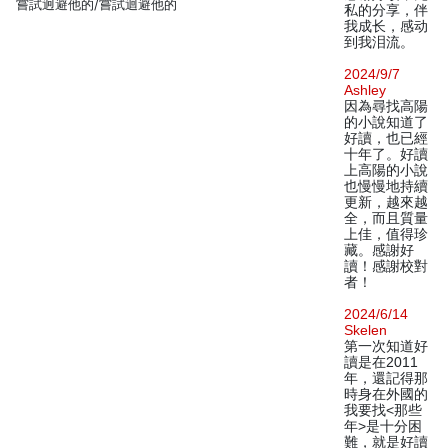
嘗試迥避他的/嘗試迴避他的
私的分享，伴
我成长，感动
到我泪流。
2024/9/7
Ashley
因為尋找高陽
的小說知道了
好讀，也已經
十年了。好讀
上高陽的小說
也慢慢地持續
更新，越來越
全，而且質量
上佳，值得珍
藏。感謝好
讀！感謝校對
者！
2024/6/14
Skelen
第一次知道好
讀是在2011
年，還記得那
時身在外國的
我要找<那些
年>是十分困
難，就是好讀