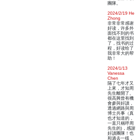
團隊。
2024/2/19 He
Zhong
非常非常感谢
好读，许多外
面找不到的书
都在这里找到
了，找书的过
程，好读给了
我非常大的帮
助！
2024/1/13
Vanessa
Chen
隔了七年才又
上來，才知周
先生離開了。
很高興曾有機
會參與好讀，
透過網路與周
博士共事（真
也才知道的，
一直只稱呼周
先生的)，感謝
好讀團隊！也
和過去一樣，