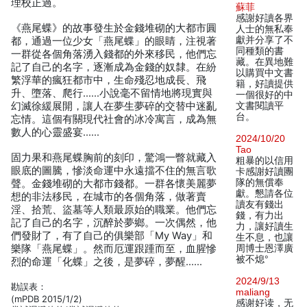
理校正過。
蘇菲
感謝好讀各界
《燕尾蝶》的故事發生於金錢堆砌的大都市圓
人士的無私奉
獻并分享了不
都，通過一位少女「燕尾蝶」的眼睛，注視著
同種類的書
一群從各個角落湧入錢都的外來移民，他們忘
藏。在異地難
記了自己的名字，逐漸成為金錢的奴隸。在紛
以購買中文書
繁浮華的瘋狂都市中，生命殘忍地成長、飛
籍，好讀提供
升、墮落、爬行……小說毫不留情地將現實與
一個很好的中
幻滅徐緩展開，讓人在夢生夢碎的交替中迷亂
文書閱讀平
台。
忘情。這個有關現代社會的冰冷寓言，成為無
數人的心靈盛宴……
2024/10/20
Tao
固力果和燕尾蝶胸前的刻印，驚鴻一瞥就藏入
粗暴的以信用
眼底的圖騰，慘淡命運中永遠擋不住的無言歌
卡感謝好讀團
隊的無償奉
聲。金錢堆砌的大都市錢都。一群各懷美麗夢
獻。懇請各位
想的非法移民，在城市的各個角落，做著賣
讀友有錢出
淫、拾荒、盜墓等人類最原始的職業。他們忘
錢，有力出
記了自己的名字，沉醉於夢鄉。一次偶然，他
力，讓好讀生
們發財了，有了自己的俱樂部「My Way」和
生不息，也讓
樂隊「燕尾蝶」。然而厄運跟踵而至，血腥慘
周博士恩澤廣
被不熄°
烈的命運「化蝶」之後，是夢碎，夢醒……
2024/9/13
勘誤表：
maliang
(mPDB 2015/1/2)
感谢好读，无