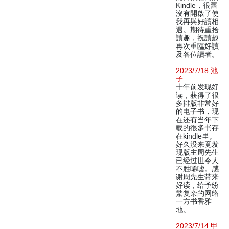
Kindle，很舊
沒有開啟了使
我再與好讀相
遇。期待重拾
讀趣，祝讀趣
再次重臨好讀
及各位讀者。
2023/7/18 池
子
十年前发现好
读，获得了很
多排版非常好
的电子书，现
在还有当年下
载的很多书存
在kindle里。
好久没来竟发
现版主周先生
已经过世令人
不胜唏嘘。感
谢周先生带来
好读，给予纷
繁复杂的网络
一方书香雅
地。
2023/7/14 甲