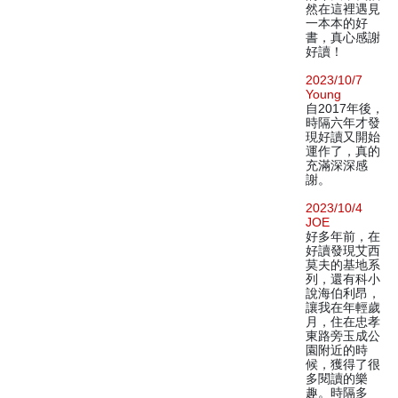
然在這裡遇見
一本本的好
書，真心感謝
好讀！
2023/10/7
Young
自2017年後，
時隔六年才發
現好讀又開始
運作了，真的
充滿深深感
謝。
2023/10/4
JOE
好多年前，在
好讀發現艾西
莫夫的基地系
列，還有科小
說海伯利昂，
讓我在年輕歲
月，住在忠孝
東路旁玉成公
園附近的時
候，獲得了很
多閱讀的樂
趣。時隔多