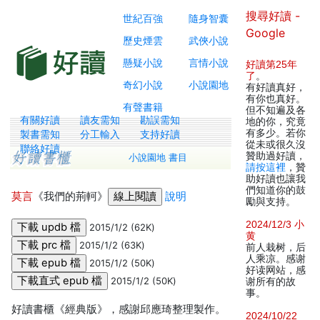
搜尋好讀 -
世紀百強
隨身智囊
Google
歷史煙雲
武俠小說
懸疑小說
言情小說
好讀第25年
了
。
奇幻小說
小說園地
有好讀真好，
有你也真好。
有聲書籍
但不知遍及各
有關好讀
讀友需知
勘誤需知
地的你，究竟
有多少。若你
製書需知
分工輸入
支持好讀
從未或很久沒
聯絡好讀
贊助過好讀，
小說園地 書目
請按這裡
，贊
助好讀也讓我
們知道你的鼓
莫言
《我們的荊軻》
說明
勵與支持。
2024/12/3 小
2015/1/2 (62K)
黄
2015/1/2 (63K)
前人栽树，后
人乘凉。感谢
2015/1/2 (50K)
好读网站，感
2015/1/2 (50K)
谢所有的故
事。
好讀書櫃《經典版》，感謝邱應琦整理製作。
2024/10/22