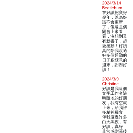
2024/3/14
Beatlebum
在好讀挖寶好
幾年，以為好
讀不會更新
了，但還是偶
爾會上來看
看，沒想到又
有新書了，超
級感動！好讀
真的陪我渡過
好多個通勤的
日子跟愜意的
週末，謝謝好
讀！
2024/3/9
Christine
好讀是我這個
文字工作者隨
時隨地的好朋
友，我有空就
上來，給我許
多精神糧食，
伴我度過許多
白天黑夜，有
好讀，真好！
非常感謝幕後