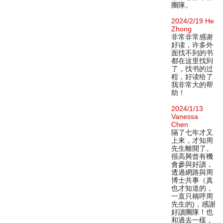
團隊。
2024/2/19 He
Zhong
非常非常感谢
好读，许多外
面找不到的书
都在这里找到
了，找书的过
程，好读给了
我非常大的帮
助！
2024/1/13
Vanessa
Chen
隔了七年才又
上來，才知周
先生離開了。
很高興曾有機
會參與好讀，
透過網路與周
博士共事（真
也才知道的，
一直只稱呼周
先生的)，感謝
好讀團隊！也
和過去一樣，