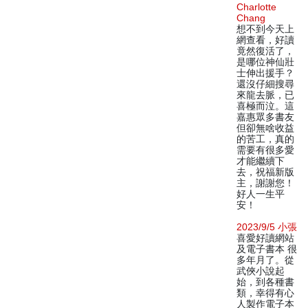
Charlotte
Chang
想不到今天上
網查看，好讀
竟然復活了，
是哪位神仙壯
士伸出援手？
還沒仔細搜尋
來龍去脈，已
喜極而泣。這
嘉惠眾多書友
但卻無啥收益
的苦工，真的
需要有很多愛
才能繼續下
去，祝福新版
主，謝謝您！
好人一生平
安！
2023/9/5 小張
喜愛好讀網站
及電子書本 很
多年月了。從
武俠小說起
始，到各種書
類，幸得有心
人製作電子本