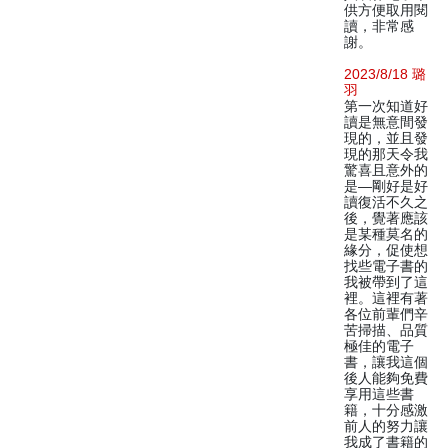
供方便取用閱
讀，非常感
謝。
2023/8/18 璐
羽
第一次知道好
讀是無意間發
現的，並且發
現的那天令我
驚喜且意外的
是—剛好是好
讀復活不久之
後，覺著應該
是某種莫名的
緣分，促使想
找些電子書的
我被帶到了這
裡。這裡有著
各位前輩們辛
苦掃描、品質
極佳的電子
書，讓我這個
後人能夠免費
享用這些書
籍，十分感激
前人的努力讓
我成了書籍的