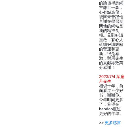
的論壇得悉網
主離世一事，
心有點哀傷，
後悔未曾跟他
言謝在學習期
間他的網站是
我的精神食
糧。見到好讀
重啟，有心人
延續好讀網站
的營運和更
新，很是感
激，對周先生
的貢獻亦致萬
分感謝！
2023/7/4 葉扁
舟先生
相识十年，前
面看过不少好
书，谢谢你。
今年时间更多
了，希望在
haodoo度过
更好的年华。
>>
更多感言