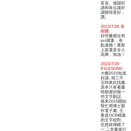
富翁。感謝好
讀和各位讓好
讀變得更好，
讚。
2023/7/26 袁
樹國
好些書都沒有
prc檔案，有
點遺憾！重新
上架還是令人
高興，加油！
2023/7/20
KYLESONG
大概2010知道
好讀, 就三不
五時來此找書,
原本只有看書
時順便回報一
些文字勘誤,
後來2015開始
幫忙周博士製
作電子書, 主
要是OCR檔案
的文字校對,
也曾經掃瞄了
一,二本書進行