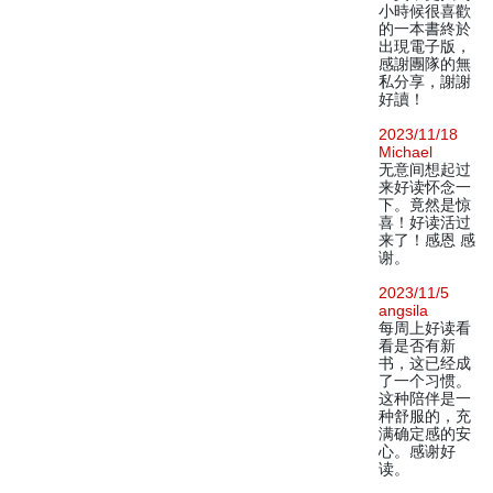
小時候很喜歡
的一本書終於
出現電子版，
感謝團隊的無
私分享，謝謝
好讀！
2023/11/18
Michael
无意间想起过
来好读怀念一
下。竟然是惊
喜！好读活过
来了！感恩 感
谢。
2023/11/5
angsila
每周上好读看
看是否有新
书，这已经成
了一个习惯。
这种陪伴是一
种舒服的，充
满确定感的安
心。感谢好
读。