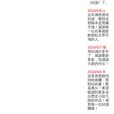
《好讀》了。
2024/5/8 rc
去年偶然發現
好讀，覺得這
裡根本是寶藏
天地！謝謝每
一位在幕後默
默耕耘文學天
地的人。
2024/5/7 呢
用好讀許多年
了，感謝重新
更新，也感謝
大家的付出！
2024/4/4 R
這里居然能找
到哈維爾．西
耶拉的書！驚
喜萬分！希望
能讀到更多這
位歷史小說大
師的作品！感
恩每一位好讀
團隊！