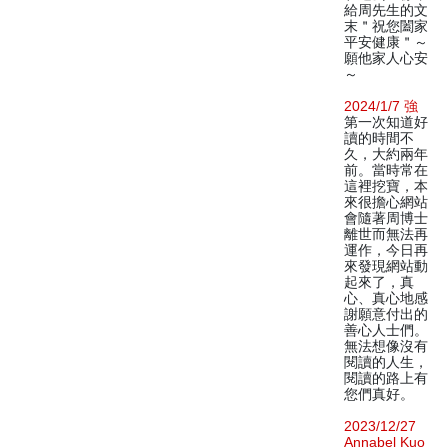
給周先生的文
末＂祝您闔家
平安健康＂～
願他家人心安
～
2024/1/7 強
第一次知道好
讀的時間不
久，大約兩年
前。當時常在
這裡挖寶，本
來很擔心網站
會隨著周博士
離世而無法再
運作，今日再
來發現網站動
起來了，真
心、真心地感
謝願意付出的
善心人士們。
無法想像沒有
閱讀的人生，
閱讀的路上有
您們真好。
2023/12/27
Annabel Kuo