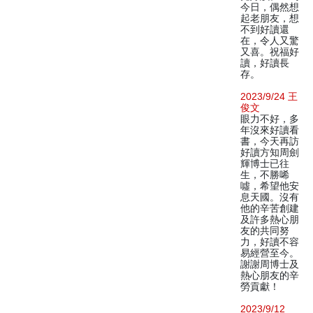
今日，偶然想
起老朋友，想
不到好讀還
在，令人又驚
又喜。祝福好
讀，好讀長
存。
2023/9/24 王
俊文
眼力不好，多
年沒來好讀看
書，今天再訪
好讀方知周劍
輝博士已往
生，不勝唏
噓，希望他安
息天國。沒有
他的辛苦創建
及許多熱心朋
友的共同努
力，好讀不容
易經營至今。
謝謝周博士及
熱心朋友的辛
勞貢獻！
2023/9/12