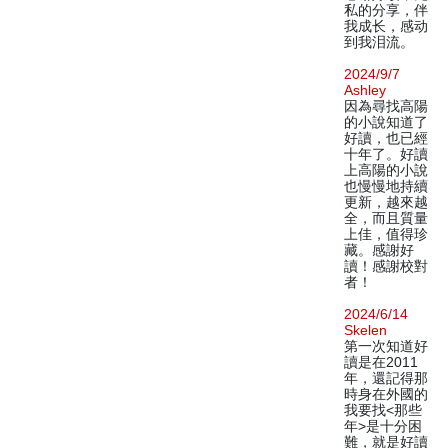
私的分享，伴
我成长，感动
到我泪流。
2024/9/7
Ashley
因為尋找高陽
的小說知道了
好讀，也已經
十年了。好讀
上高陽的小說
也慢慢地持續
更新，越來越
全，而且質量
上佳，值得珍
藏。感謝好
讀！感謝校對
者！
2024/6/14
Skelen
第一次知道好
讀是在2011
年，還記得那
時身在外國的
我要找<那些
年>是十分困
難，就是好讀