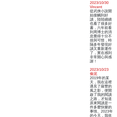
2023/10/30
Vincent
從武俠小說開
始接觸到好
讀，陸陸續續
也看了很多好
書，六年前看
到周博士的消
息覺得十分不
捨與可惜，時
隔多年發現好
讀又重新運作
了，實在感到
非常開心與感
謝！
2023/10/23
偷泥
2019年的某
天，我在這裡
遇見了薩豐的
風之影，便開
啟了我的閱讀
之路，才知道
原來閱讀是一
件多麼快樂的
事情。2023年
的今天，我依