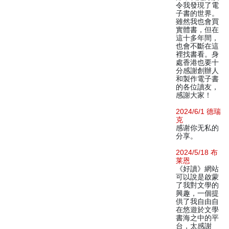
令我發現了電
子書的世界。
雖然我也會買
實體書，但在
這十多年間，
也會不斷在這
裡找書看。身
處香港也要十
分感謝創辦人
和製作電子書
的各位讀友，
感謝大家！
2024/6/1 德瑞
克
感谢你无私的
分享。
2024/5/18 布
莱恩
《好讀》網站
可以說是啟蒙
了我對文學的
興趣，一個提
供了我自由自
在悠遊於文學
書海之中的平
台，太感謝