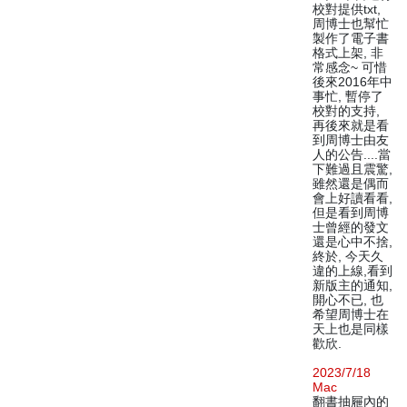
校對提供txt,
周博士也幫忙
製作了電子書
格式上架, 非
常感念~ 可惜
後來2016年中
事忙, 暫停了
校對的支持,
再後來就是看
到周博士由友
人的公告....當
下難過且震驚,
雖然還是偶而
會上好讀看看,
但是看到周博
士曾經的發文
還是心中不捨,
終於, 今天久
違的上線,看到
新版主的通知,
開心不已, 也
希望周博士在
天上也是同樣
歡欣.
2023/7/18
Mac
翻書抽屜內的