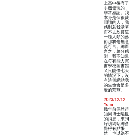
上高中後有了
手機發現的，
非常感謝。我
本身是個很愛
閱讀的人，我
感到若我活著
而不去欣賞這
一種人類的藝
術那將毫無意
義可言。總而
言之，萬分感
謝，我不知道
在每有能力買
書學校圖書館
又只能借七天
的情況下，沒
有這個網站我
的生命會是多
麼的荒蕪。
2023/12/12
Yumi
幾年前偶然得
知周博士離世
的消息，來到
好讀網站總會
覺得有點悵
然，也以為不