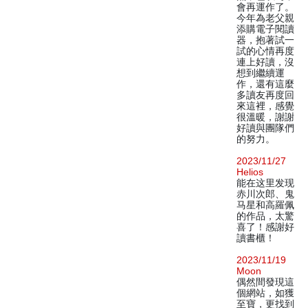
會再運作了。
今年為老父親
添購電子閱讀
器，抱著試一
試的心情再度
連上好讀，沒
想到繼續運
作，還有這麼
多讀友再度回
來這裡，感覺
很溫暖，謝謝
好讀與團隊們
的努力。
2023/11/27
Helios
能在这里发现
赤川次郎、鬼
马星和高羅佩
的作品，太驚
喜了！感謝好
讀書櫃！
2023/11/19
Moon
偶然間發現這
個網站，如獲
至寶，更找到