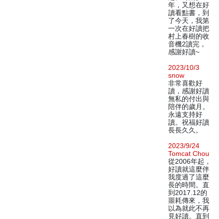
年，又想在好
讀看點書，到
了今天，我第
一次在好讀把
村上春樹的收
音機2讀完，
感謝好讀~
2023/10/3
snow
非常喜歡好
讀，感謝好讀
無私的付出與
陪伴的歲月。
永遠支持好
讀。祝福好讀
長長久久。
2023/9/24
Tomcat Chou
從2006年起，
好讀就這麼伴
我度過了這麼
長的時間。直
到2017.12的
噩耗傳來，我
以為就此不再
見好讀。直到