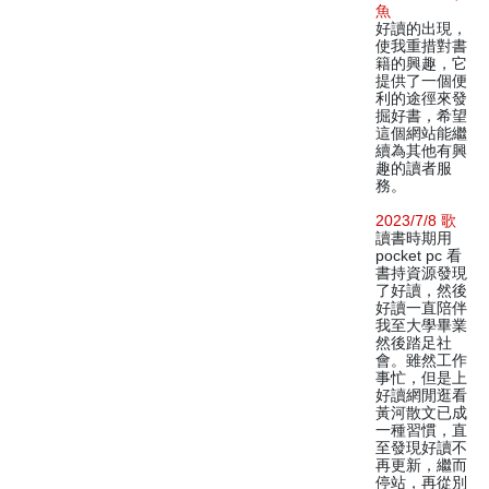
魚
好讀的出現，
使我重措對書
籍的興趣，它
提供了一個便
利的途徑來發
掘好書，希望
這個網站能繼
續為其他有興
趣的讀者服
務。
2023/7/8 歌
讀書時期用
pocket pc 看
書持資源發現
了好讀，然後
好讀一直陪伴
我至大學畢業
然後踏足社
會。雖然工作
事忙，但是上
好讀網閒逛看
黃河散文已成
一種習慣，直
至發現好讀不
再更新，繼而
停站，再從別