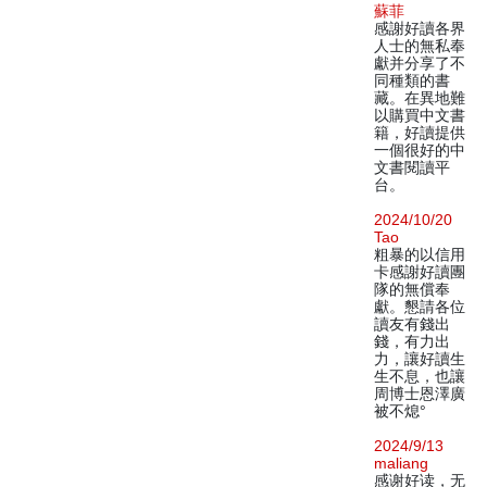
蘇菲
感謝好讀各界
人士的無私奉
獻并分享了不
同種類的書
藏。在異地難
以購買中文書
籍，好讀提供
一個很好的中
文書閱讀平
台。
2024/10/20
Tao
粗暴的以信用
卡感謝好讀團
隊的無償奉
獻。懇請各位
讀友有錢出
錢，有力出
力，讓好讀生
生不息，也讓
周博士恩澤廣
被不熄°
2024/9/13
maliang
感谢好读，无