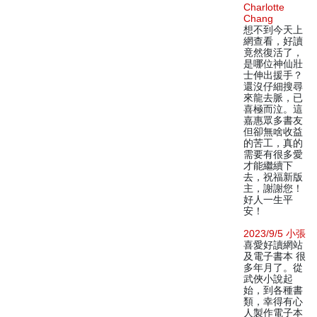
Charlotte
Chang
想不到今天上
網查看，好讀
竟然復活了，
是哪位神仙壯
士伸出援手？
還沒仔細搜尋
來龍去脈，已
喜極而泣。這
嘉惠眾多書友
但卻無啥收益
的苦工，真的
需要有很多愛
才能繼續下
去，祝福新版
主，謝謝您！
好人一生平
安！
2023/9/5 小張
喜愛好讀網站
及電子書本 很
多年月了。從
武俠小說起
始，到各種書
類，幸得有心
人製作電子本