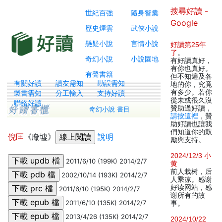
搜尋好讀 -
世紀百強
隨身智囊
Google
歷史煙雲
武俠小說
懸疑小說
言情小說
好讀第25年
了
。
奇幻小說
小說園地
有好讀真好，
有你也真好。
有聲書籍
但不知遍及各
有關好讀
讀友需知
勘誤需知
地的你，究竟
有多少。若你
製書需知
分工輸入
支持好讀
從未或很久沒
聯絡好讀
贊助過好讀，
奇幻小說 書目
請按這裡
，贊
助好讀也讓我
們知道你的鼓
倪匡
《廢墟》
說明
勵與支持。
2024/12/3 小
2011/6/10 (199K) 2014/2/7
黄
前人栽树，后
2002/10/14 (193K) 2014/2/7
人乘凉。感谢
好读网站，感
2011/6/10 (195K) 2014/2/7
谢所有的故
2011/6/10 (135K) 2014/2/7
事。
2013/4/26 (135K) 2014/2/7
2024/10/22