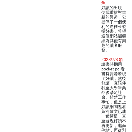
魚
好讀的出現，
使我重措對書
籍的興趣，它
提供了一個便
利的途徑來發
掘好書，希望
這個網站能繼
續為其他有興
趣的讀者服
務。
2023/7/8 歌
讀書時期用
pocket pc 看
書持資源發現
了好讀，然後
好讀一直陪伴
我至大學畢業
然後踏足社
會。雖然工作
事忙，但是上
好讀網閒逛看
黃河散文已成
一種習慣，直
至發現好讀不
再更新，繼而
停站，再從別