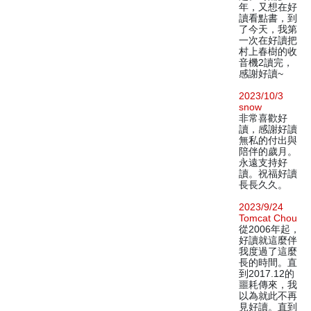
年，又想在好
讀看點書，到
了今天，我第
一次在好讀把
村上春樹的收
音機2讀完，
感謝好讀~
2023/10/3
snow
非常喜歡好
讀，感謝好讀
無私的付出與
陪伴的歲月。
永遠支持好
讀。祝福好讀
長長久久。
2023/9/24
Tomcat Chou
從2006年起，
好讀就這麼伴
我度過了這麼
長的時間。直
到2017.12的
噩耗傳來，我
以為就此不再
見好讀。直到