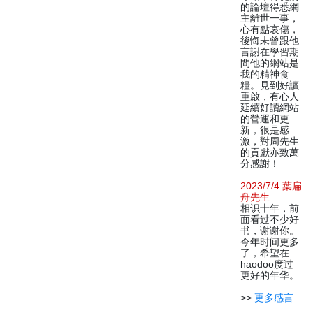
的論壇得悉網
主離世一事，
心有點哀傷，
後悔未曾跟他
言謝在學習期
間他的網站是
我的精神食
糧。見到好讀
重啟，有心人
延續好讀網站
的營運和更
新，很是感
激，對周先生
的貢獻亦致萬
分感謝！
2023/7/4 葉扁
舟先生
相识十年，前
面看过不少好
书，谢谢你。
今年时间更多
了，希望在
haodoo度过
更好的年华。
>>
更多感言