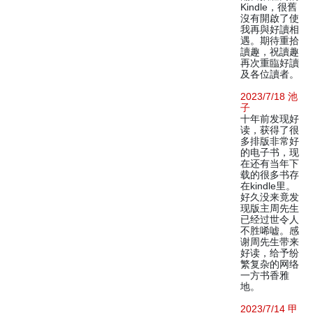
Kindle，很舊
沒有開啟了使
我再與好讀相
遇。期待重拾
讀趣，祝讀趣
再次重臨好讀
及各位讀者。
2023/7/18 池
子
十年前发现好
读，获得了很
多排版非常好
的电子书，现
在还有当年下
载的很多书存
在kindle里。
好久没来竟发
现版主周先生
已经过世令人
不胜唏嘘。感
谢周先生带来
好读，给予纷
繁复杂的网络
一方书香雅
地。
2023/7/14 甲