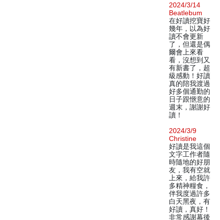
2024/3/14
Beatlebum
在好讀挖寶好
幾年，以為好
讀不會更新
了，但還是偶
爾會上來看
看，沒想到又
有新書了，超
級感動！好讀
真的陪我渡過
好多個通勤的
日子跟愜意的
週末，謝謝好
讀！
2024/3/9
Christine
好讀是我這個
文字工作者隨
時隨地的好朋
友，我有空就
上來，給我許
多精神糧食，
伴我度過許多
白天黑夜，有
好讀，真好！
非常感謝幕後