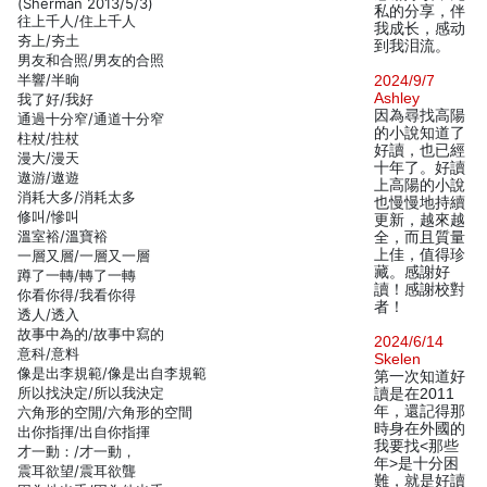
(Sherman 2013/5/3)
私的分享，伴
往上千人/住上千人
我成长，感动
夯上/夯土
到我泪流。
男友和合照/男友的合照
半響/半晌
2024/9/7
Ashley
我了好/我好
因為尋找高陽
通過十分窄/通道十分窄
的小說知道了
柱杖/拄杖
好讀，也已經
漫大/漫天
十年了。好讀
遨游/遨遊
上高陽的小說
消耗大多/消耗太多
也慢慢地持續
修叫/慘叫
更新，越來越
溫室裕/溫寶裕
全，而且質量
上佳，值得珍
一層又層/一層又一層
藏。感謝好
蹲了一轉/轉了一轉
讀！感謝校對
你看你得/我看你得
者！
透人/透入
故事中為的/故事中寫的
2024/6/14
意科/意料
Skelen
像是出李規範/像是出自李規範
第一次知道好
所以找決定/所以我決定
讀是在2011
年，還記得那
六角形的空閒/六角形的空間
時身在外國的
出你指揮/出自你指揮
我要找<那些
才一動：/才一動，
年>是十分困
震耳欲望/震耳欲聾
難，就是好讀