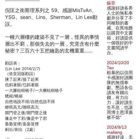
蘇菲
感謝好讀各界
倪匡之衛斯理系列之 59。感謝MisTvAn、
人士的無私奉
YSG、sean、Lins、Sherman、Lin Lee勘
獻并分享了不
同種類的書
誤。
藏。在異地難
以購買中文書
一幢六層樓的建築不見了一層，怪異的事情
籍，好讀提供
一個很好的中
層出不窮，那個失去的一層，究竟含有什麼
文書閱讀平
秘密？三百六十五把鑰匙的玄機重重……
台。
2024/10/20
勘誤表：
Tao
(Lin Lee 2014/2/7)
粗暴的以信用
（依皇冠版勘誤）
卡感謝好讀團
揀了起來/撿了起來
隊的無償奉
也斜著眼/乜斜著眼
獻。懇請各位
一大蹶枯樹樁子/一大橛枯樹樁子
讀友有錢出
蟋縮/蜷縮
錢，有力出
自然地說不得/自然也說不得
力，讓好讀生
瞭喨高亢/嘹喨高亢
生不息，也讓
周博士恩澤廣
開門登之後/開門聲之後
被不熄°
像走中了邪/像是中了邪
梟梟冒煙/裊裊冒煙
2024/9/13
剌出/刺出（2處）
maliang
感谢好读，无