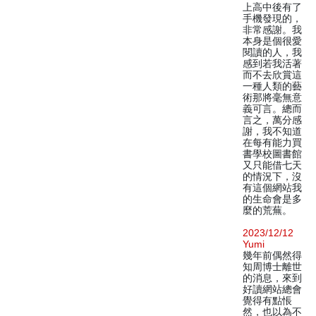
上高中後有了
手機發現的，
非常感謝。我
本身是個很愛
閱讀的人，我
感到若我活著
而不去欣賞這
一種人類的藝
術那將毫無意
義可言。總而
言之，萬分感
謝，我不知道
在每有能力買
書學校圖書館
又只能借七天
的情況下，沒
有這個網站我
的生命會是多
麼的荒蕪。
2023/12/12
Yumi
幾年前偶然得
知周博士離世
的消息，來到
好讀網站總會
覺得有點悵
然，也以為不