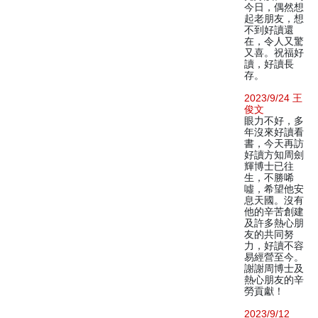
今日，偶然想
起老朋友，想
不到好讀還
在，令人又驚
又喜。祝福好
讀，好讀長
存。
2023/9/24 王
俊文
眼力不好，多
年沒來好讀看
書，今天再訪
好讀方知周劍
輝博士已往
生，不勝唏
噓，希望他安
息天國。沒有
他的辛苦創建
及許多熱心朋
友的共同努
力，好讀不容
易經營至今。
謝謝周博士及
熱心朋友的辛
勞貢獻！
2023/9/12