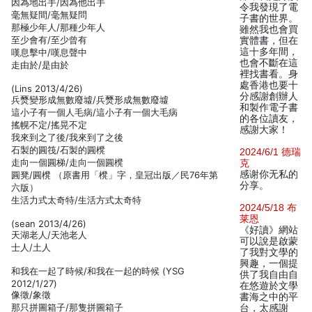
因為地出手/因為他出手
令我發現了電
毫無疑間/毫無疑問
子書的世界。
那極少年人/那種少年人
雖然我也會買
至少會有/至少曾有
實體書，但在
這十多年間，
嘆息擊中/嘆息聲中
也會不斷在這
走由於/是由於
裡找書看。身
處香港也要十
(Lins 2013/4/26)
分感謝創辦人
兵燹變形成無數廢墟/兵燹形成無數廢墟
和製作電子書
這小子有一個人毛病/這小子有一個大毛病
的各位讀友，
搖幌不定/搖晃不定
感謝大家！
我來到之了後/我來到了之後
石製的圓筏/石製的圓櫈
2024/6/1 德瑞
走向一個圓梯/走向一個圓櫈
克
感谢你无私的
圓凳/圓櫈 （原書用「櫈」字，皇冠出版／民76年第
分享。
六版）
生活力式太奇特/生活方式太奇特
2024/5/18 布
莱恩
(sean 2013/4/26)
《好讀》網站
天湖老人/天池老人
可以說是啟蒙
士人/土人
了我對文學的
興趣，一個提
和我在一起了時候/和我在一起的時候 (YSG
供了我自由自
2012/1/27)
在悠遊於文學
像徵/象徵
書海之中的平
那只拼圖箱子/那隻拼圖箱子
台，太感謝