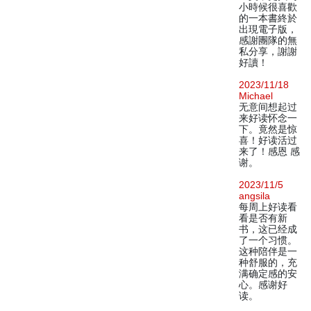
小時候很喜歡
的一本書終於
出現電子版，
感謝團隊的無
私分享，謝謝
好讀！
2023/11/18
Michael
无意间想起过
来好读怀念一
下。竟然是惊
喜！好读活过
来了！感恩 感
谢。
2023/11/5
angsila
每周上好读看
看是否有新
书，这已经成
了一个习惯。
这种陪伴是一
种舒服的，充
满确定感的安
心。感谢好
读。