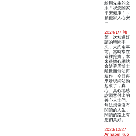
給周先生的文
末＂祝您闔家
平安健康＂～
願他家人心安
～
2024/1/7 強
第一次知道好
讀的時間不
久，大約兩年
前。當時常在
這裡挖寶，本
來很擔心網站
會隨著周博士
離世而無法再
運作，今日再
來發現網站動
起來了，真
心、真心地感
謝願意付出的
善心人士們。
無法想像沒有
閱讀的人生，
閱讀的路上有
您們真好。
2023/12/27
Annabel Kuo