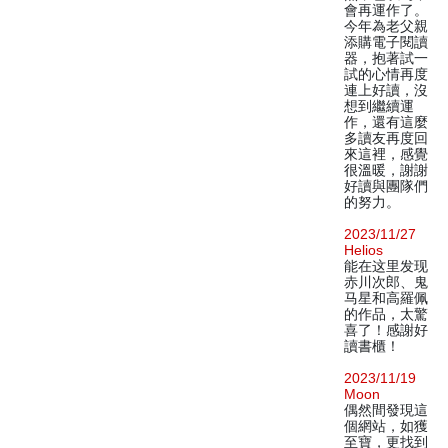
會再運作了。
今年為老父親
添購電子閱讀
器，抱著試一
試的心情再度
連上好讀，沒
想到繼續運
作，還有這麼
多讀友再度回
來這裡，感覺
很溫暖，謝謝
好讀與團隊們
的努力。
2023/11/27
Helios
能在这里发现
赤川次郎、鬼
马星和高羅佩
的作品，太驚
喜了！感謝好
讀書櫃！
2023/11/19
Moon
偶然間發現這
個網站，如獲
至寶，更找到