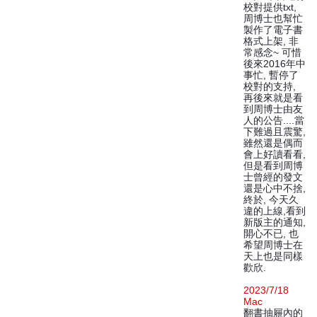
校對提供txt,
周博士也幫忙
製作了電子書
格式上架, 非
常感念~ 可惜
後來2016年中
事忙, 暫停了
校對的支持,
再後來就是看
到周博士由友
人的公告....當
下難過且震驚,
雖然還是偶而
會上好讀看看,
但是看到周博
士曾經的發文
還是心中不捨,
終於, 今天久
違的上線,看到
新版主的通知,
開心不已, 也
希望周博士在
天上也是同樣
歡欣.
2023/7/18
Mac
翻書抽屜內的