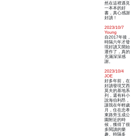
然在這裡遇見
一本本的好
書，真心感謝
好讀！
2023/10/7
Young
自2017年後，
時隔六年才發
現好讀又開始
運作了，真的
充滿深深感
謝。
2023/10/4
JOE
好多年前，在
好讀發現艾西
莫夫的基地系
列，還有科小
說海伯利昂，
讓我在年輕歲
月，住在忠孝
東路旁玉成公
園附近的時
候，獲得了很
多閱讀的樂
趣。時隔多