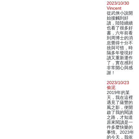
2023/10/30
Vincent
從武俠小說開
始接觸到好
讀，陸陸續續
也看了很多好
書，六年前看
到周博士的消
息覺得十分不
捨與可惜，時
隔多年發現好
讀又重新運作
了，實在感到
非常開心與感
謝！
2023/10/23
偷泥
2019年的某
天，我在這裡
遇見了薩豐的
風之影，便開
啟了我的閱讀
之路，才知道
原來閱讀是一
件多麼快樂的
事情。2023年
的今天，我依