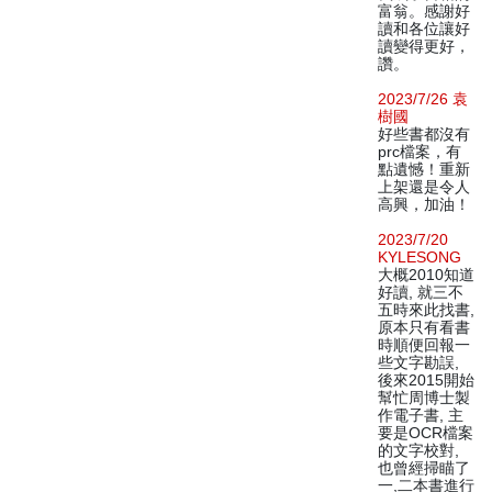
富翁。感謝好
讀和各位讓好
讀變得更好，
讚。
2023/7/26 袁
樹國
好些書都沒有
prc檔案，有
點遺憾！重新
上架還是令人
高興，加油！
2023/7/20
KYLESONG
大概2010知道
好讀, 就三不
五時來此找書,
原本只有看書
時順便回報一
些文字勘誤,
後來2015開始
幫忙周博士製
作電子書, 主
要是OCR檔案
的文字校對,
也曾經掃瞄了
一,二本書進行