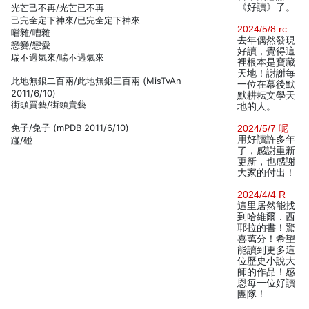
《好讀》了。
光芒己不再/光芒已不再
己完全定下神來/已完全定下神來
2024/5/8 rc
嚐雜/嘈雜
去年偶然發現
戀變/戀愛
好讀，覺得這
瑞不過氣來/喘不過氣來
裡根本是寶藏
天地！謝謝每
此地無銀二百兩/此地無銀三百兩 (MisTvAn
一位在幕後默
2011/6/10)
默耕耘文學天
街頭賈藝/街頭賣藝
地的人。
免子/兔子 (mPDB 2011/6/10)
2024/5/7 呢
用好讀許多年
踫/碰
了，感謝重新
更新，也感謝
大家的付出！
2024/4/4 R
這里居然能找
到哈維爾．西
耶拉的書！驚
喜萬分！希望
能讀到更多這
位歷史小說大
師的作品！感
恩每一位好讀
團隊！