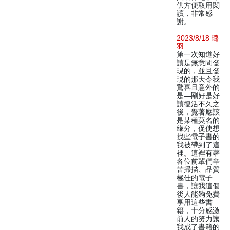
供方便取用閱
讀，非常感
謝。
2023/8/18 璐
羽
第一次知道好
讀是無意間發
現的，並且發
現的那天令我
驚喜且意外的
是—剛好是好
讀復活不久之
後，覺著應該
是某種莫名的
緣分，促使想
找些電子書的
我被帶到了這
裡。這裡有著
各位前輩們辛
苦掃描、品質
極佳的電子
書，讓我這個
後人能夠免費
享用這些書
籍，十分感激
前人的努力讓
我成了書籍的