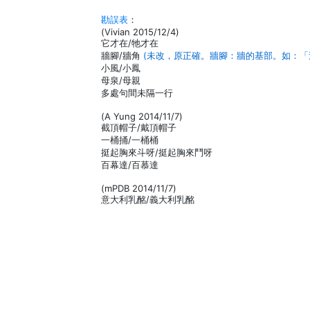
勘誤表
：
(Vivian 2015/12/4)
它才在/牠才在
牆腳/牆角
(未改，原正確。牆腳：牆的基部。如：「
小風/小鳳
母泉/母親
多處句間未隔一行
(A Yung 2014/11/7)
截頂帽子/戴頂帽子
一桶捅/一桶桶
挺起胸來斗呀/挺起胸來鬥呀
百幕達/百慕達
(mPDB 2014/11/7)
意大利乳酩/義大利乳酩