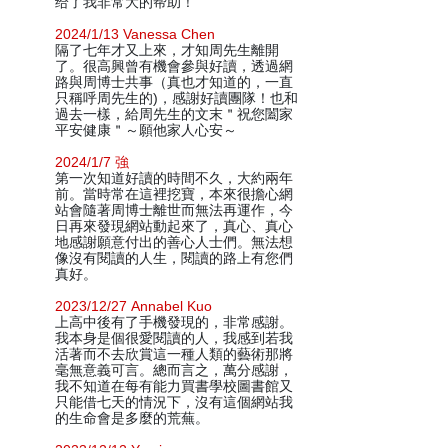
给了我非常大的帮助！
2024/1/13 Vanessa Chen
隔了七年才又上來，才知周先生離開
了。很高興曾有機會參與好讀，透過網
路與周博士共事（真也才知道的，一直
只稱呼周先生的)，感謝好讀團隊！也和
過去一樣，給周先生的文末＂祝您闔家
平安健康＂～願他家人心安～
2024/1/7 強
第一次知道好讀的時間不久，大約兩年
前。當時常在這裡挖寶，本來很擔心網
站會隨著周博士離世而無法再運作，今
日再來發現網站動起來了，真心、真心
地感謝願意付出的善心人士們。無法想
像沒有閱讀的人生，閱讀的路上有您們
真好。
2023/12/27 Annabel Kuo
上高中後有了手機發現的，非常感謝。
我本身是個很愛閱讀的人，我感到若我
活著而不去欣賞這一種人類的藝術那將
毫無意義可言。總而言之，萬分感謝，
我不知道在每有能力買書學校圖書館又
只能借七天的情況下，沒有這個網站我
的生命會是多麼的荒蕪。