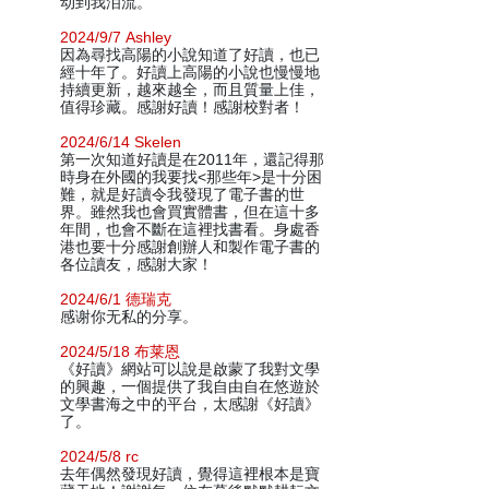
动到我泪流。
2024/9/7 Ashley
因為尋找高陽的小說知道了好讀，也已
經十年了。好讀上高陽的小說也慢慢地
持續更新，越來越全，而且質量上佳，
值得珍藏。感謝好讀！感謝校對者！
2024/6/14 Skelen
第一次知道好讀是在2011年，還記得那
時身在外國的我要找<那些年>是十分困
難，就是好讀令我發現了電子書的世
界。雖然我也會買實體書，但在這十多
年間，也會不斷在這裡找書看。身處香
港也要十分感謝創辦人和製作電子書的
各位讀友，感謝大家！
2024/6/1 德瑞克
感谢你无私的分享。
2024/5/18 布莱恩
《好讀》網站可以說是啟蒙了我對文學
的興趣，一個提供了我自由自在悠遊於
文學書海之中的平台，太感謝《好讀》
了。
2024/5/8 rc
去年偶然發現好讀，覺得這裡根本是寶