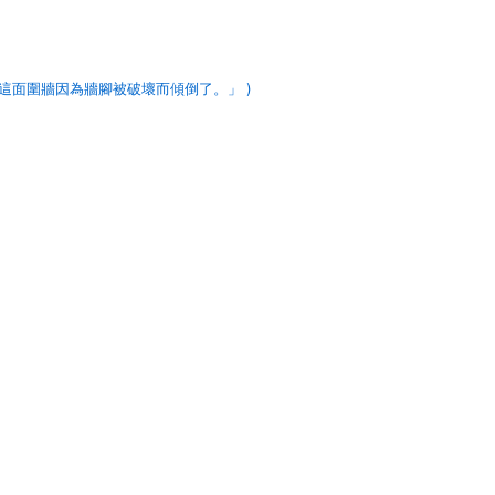
這面圍牆因為牆腳被破壞而傾倒了。」 )