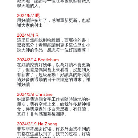
藏天地！謝謝每一位在幕後默默耕耘文
學天地的人。
2024/5/7 呢
用好讀許多年了，感謝重新更新，也感
謝大家的付出！
2024/4/4 R
這里居然能找到哈維爾．西耶拉的書！
驚喜萬分！希望能讀到更多這位歷史小
說大師的作品！感恩每一位好讀團隊！
2024/3/14 Beatlebum
在好讀挖寶好幾年，以為好讀不會更新
了，但還是偶爾會上來看看，沒想到又
有新書了，超級感動！好讀真的陪我渡
過好多個通勤的日子跟愜意的週末，謝
謝好讀！
2024/3/9 Christine
好讀是我這個文字工作者隨時隨地的好
朋友，我有空就上來，給我許多精神糧
食，伴我度過許多白天黑夜，有好讀，
真好！非常感謝幕後團隊。
2024/2/19 He Zhong
非常非常感谢好读，许多外面找不到的
书都在这里找到了，找书的过程，好读