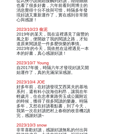
從武俠小說開始接觸到好讀，陸陸續續
也看了很多好書，六年前看到周博士的
消息覺得十分不捨與可惜，時隔多年發
現好讀又重新運作了，實在感到非常開
心與感謝！
2023/10/23 偷泥
2019年的某天，我在這裡遇見了薩豐的
風之影，便開啟了我的閱讀之路，才知
道原來閱讀是一件多麼快樂的事情。
2023年的今天，我依然在這裡遇見一本
本的好書，真心感謝好讀！
2023/10/7 Young
自2017年後，時隔六年才發現好讀又開
始運作了，真的充滿深深感謝。
2023/10/4 JOE
好多年前，在好讀發現艾西莫夫的基地
系列，還有科小說海伯利昂，讓我在年
輕歲月，住在忠孝東路旁玉成公園附近
的時候，獲得了很多閱讀的樂趣。時隔
多年，又想在好讀看點書，到了今天，
我第一次在好讀把村上春樹的收音機2讀
完，感謝好讀~
2023/10/3 snow
非常喜歡好讀，感謝好讀無私的付出與