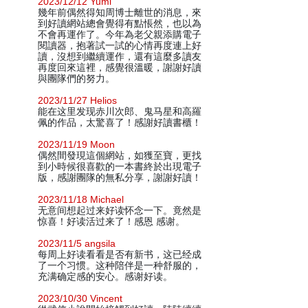
2023/12/12 Yumi
幾年前偶然得知周博士離世的消息，來
到好讀網站總會覺得有點悵然，也以為
不會再運作了。今年為老父親添購電子
閱讀器，抱著試一試的心情再度連上好
讀，沒想到繼續運作，還有這麼多讀友
再度回來這裡，感覺很溫暖，謝謝好讀
與團隊們的努力。
2023/11/27 Helios
能在这里发现赤川次郎、鬼马星和高羅
佩的作品，太驚喜了！感謝好讀書櫃！
2023/11/19 Moon
偶然間發現這個網站，如獲至寶，更找
到小時候很喜歡的一本書終於出現電子
版，感謝團隊的無私分享，謝謝好讀！
2023/11/18 Michael
无意间想起过来好读怀念一下。竟然是
惊喜！好读活过来了！感恩 感谢。
2023/11/5 angsila
每周上好读看看是否有新书，这已经成
了一个习惯。这种陪伴是一种舒服的，
充满确定感的安心。感谢好读。
2023/10/30 Vincent