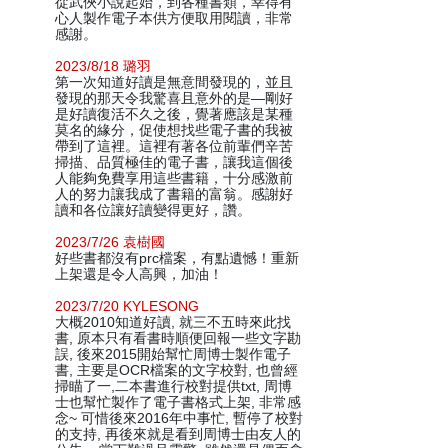
從武俠小說起始，到各種書類，幸得有
心人製作電子本供方便取用閱讀，非常
感謝。
2023/8/18 璐羽
第一次知道好讀是無意間發現的，並且
發現的那天令我驚喜且意外的是—剛好
是好讀復活不久之後，覺著應該是某種
莫名的緣分，促使想找些電子書的我被
帶到了這裡。這裡有著各位前輩們辛苦
掃描、品質極佳的電子書，讓我這個後
人能夠免費享用這些書籍，十分感激前
人的努力讓我成了書籍的富翁。感謝好
讀和各位讓好讀變得更好，讚。
2023/7/26 袁樹國
好些書都沒有prc檔案，有點遺憾！重新
上架還是令人高興，加油！
2023/7/20 KYLESONG
大概2010知道好讀, 就三不五時來此找
書, 原本只有看書時順便回報一些文字勘
誤, 後來2015開始幫忙周博士製作電子
書, 主要是OCR檔案的文字校對, 也曾經
掃瞄了一,二本書進行校對提供txt, 周博
士也幫忙製作了電子書格式上架, 非常感
念~ 可惜後來2016年中事忙, 暫停了校對
的支持, 再後來就是看到周博士由友人的