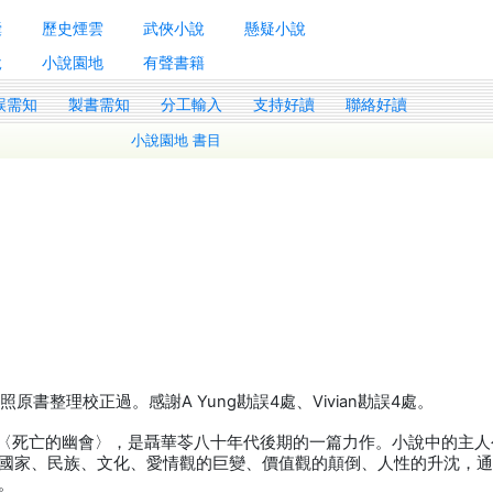
囊
歷史煙雲
武俠小說
懸疑小說
說
小說園地
有聲書籍
誤需知
製書需知
分工輸入
支持好讀
聯絡好讀
小說園地 書目
4
t參照原書整理校正過。感謝A Yung勘誤4處、Vivian勘誤4處。
小說〈死亡的幽會〉，是聶華苓八十年代後期的一篇力作。小說中的主人
國家、民族、文化、愛情觀的巨變、價值觀的顛倒、人性的升沈，
。