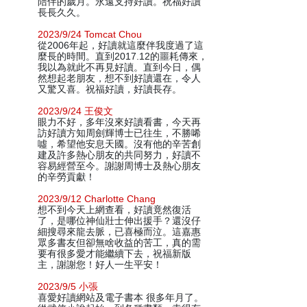
陪伴的歲月。永遠支持好讀。祝福好讀
長長久久。
2023/9/24 Tomcat Chou
從2006年起，好讀就這麼伴我度過了這
麼長的時間。直到2017.12的噩耗傳來，
我以為就此不再見好讀。直到今日，偶
然想起老朋友，想不到好讀還在，令人
又驚又喜。祝福好讀，好讀長存。
2023/9/24 王俊文
眼力不好，多年沒來好讀看書，今天再
訪好讀方知周劍輝博士已往生，不勝唏
噓，希望他安息天國。沒有他的辛苦創
建及許多熱心朋友的共同努力，好讀不
容易經營至今。謝謝周博士及熱心朋友
的辛勞貢獻！
2023/9/12 Charlotte Chang
想不到今天上網查看，好讀竟然復活
了，是哪位神仙壯士伸出援手？還沒仔
細搜尋來龍去脈，已喜極而泣。這嘉惠
眾多書友但卻無啥收益的苦工，真的需
要有很多愛才能繼續下去，祝福新版
主，謝謝您！好人一生平安！
2023/9/5 小張
喜愛好讀網站及電子書本 很多年月了。