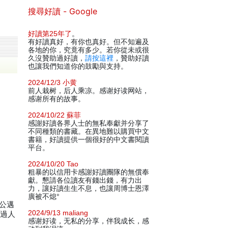
搜尋好讀 - Google
好讀第25年了
。
有好讀真好，有你也真好。但不知遍及
各地的你，究竟有多少。若你從未或很
久沒贊助過好讀，
請按這裡
，贊助好讀
也讓我們知道你的鼓勵與支持。
2024/12/3 小黄
前人栽树，后人乘凉。感谢好读网站，
感谢所有的故事。
2024/10/22 蘇菲
感謝好讀各界人士的無私奉獻并分享了
不同種類的書藏。在異地難以購買中文
書籍，好讀提供一個很好的中文書閱讀
平台。
2024/10/20 Tao
粗暴的以信用卡感謝好讀團隊的無償奉
獻。懇請各位讀友有錢出錢，有力出
力，讓好讀生生不息，也讓周博士恩澤
廣被不熄°
公邁
2024/9/13 maliang
通過人
感谢好读，无私的分享，伴我成长，感