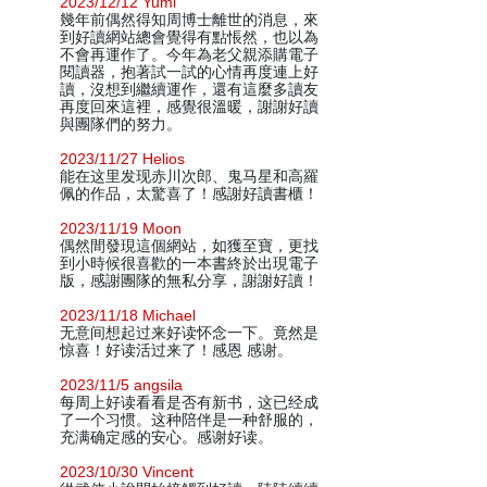
2023/12/12 Yumi
幾年前偶然得知周博士離世的消息，來
到好讀網站總會覺得有點悵然，也以為
不會再運作了。今年為老父親添購電子
閱讀器，抱著試一試的心情再度連上好
讀，沒想到繼續運作，還有這麼多讀友
再度回來這裡，感覺很溫暖，謝謝好讀
與團隊們的努力。
2023/11/27 Helios
能在这里发现赤川次郎、鬼马星和高羅
佩的作品，太驚喜了！感謝好讀書櫃！
2023/11/19 Moon
偶然間發現這個網站，如獲至寶，更找
到小時候很喜歡的一本書終於出現電子
版，感謝團隊的無私分享，謝謝好讀！
2023/11/18 Michael
无意间想起过来好读怀念一下。竟然是
惊喜！好读活过来了！感恩 感谢。
2023/11/5 angsila
每周上好读看看是否有新书，这已经成
了一个习惯。这种陪伴是一种舒服的，
充满确定感的安心。感谢好读。
2023/10/30 Vincent