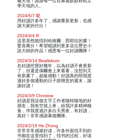
藏天地！謝謝每一位在幕後默默耕耘文
學天地的人。
2024/5/7 呢
用好讀許多年了，感謝重新更新，也感
謝大家的付出！
2024/4/4 R
這里居然能找到哈維爾．西耶拉的書！
驚喜萬分！希望能讀到更多這位歷史小
說大師的作品！感恩每一位好讀團隊！
2024/3/14 Beatlebum
在好讀挖寶好幾年，以為好讀不會更新
了，但還是偶爾會上來看看，沒想到又
有新書了，超級感動！好讀真的陪我渡
過好多個通勤的日子跟愜意的週末，謝
謝好讀！
2024/3/9 Christine
好讀是我這個文字工作者隨時隨地的好
朋友，我有空就上來，給我許多精神糧
食，伴我度過許多白天黑夜，有好讀，
真好！非常感謝幕後團隊。
2024/2/19 He Zhong
非常非常感谢好读，许多外面找不到的
书都在这里找到了，找书的过程，好读