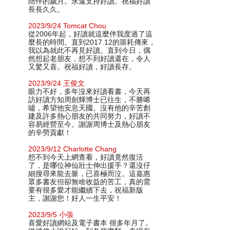
陪伴的歲月。永遠支持好讀。祝福好讀
長長久久。
2023/9/24 Tomcat Chou
從2006年起，好讀就這麼伴我度過了這
麼長的時間。直到2017.12的噩耗傳來，
我以為就此不再見好讀。直到今日，偶
然想起老朋友，想不到好讀還在，令人
又驚又喜。祝福好讀，好讀長存。
2023/9/24 王俊文
眼力不好，多年沒來好讀看書，今天再
訪好讀方知周劍輝博士已往生，不勝唏
噓，希望他安息天國。沒有他的辛苦創
建及許多熱心朋友的共同努力，好讀不
容易經營至今。謝謝周博士及熱心朋友
的辛勞貢獻！
2023/9/12 Charlotte Chang
想不到今天上網查看，好讀竟然復活
了，是哪位神仙壯士伸出援手？還沒仔
細搜尋來龍去脈，已喜極而泣。這嘉惠
眾多書友但卻無啥收益的苦工，真的需
要有很多愛才能繼續下去，祝福新版
主，謝謝您！好人一生平安！
2023/9/5 小張
喜愛好讀網站及電子書本 很多年月了。