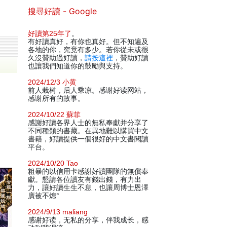
搜尋好讀 - Google
好讀第25年了
。
有好讀真好，有你也真好。但不知遍及
各地的你，究竟有多少。若你從未或很
久沒贊助過好讀，
請按這裡
，贊助好讀
也讓我們知道你的鼓勵與支持。
2024/12/3 小黄
前人栽树，后人乘凉。感谢好读网站，
感谢所有的故事。
2024/10/22 蘇菲
感謝好讀各界人士的無私奉獻并分享了
不同種類的書藏。在異地難以購買中文
書籍，好讀提供一個很好的中文書閱讀
平台。
2024/10/20 Tao
粗暴的以信用卡感謝好讀團隊的無償奉
獻。懇請各位讀友有錢出錢，有力出
力，讓好讀生生不息，也讓周博士恩澤
廣被不熄°
2024/9/13 maliang
感谢好读，无私的分享，伴我成长，感