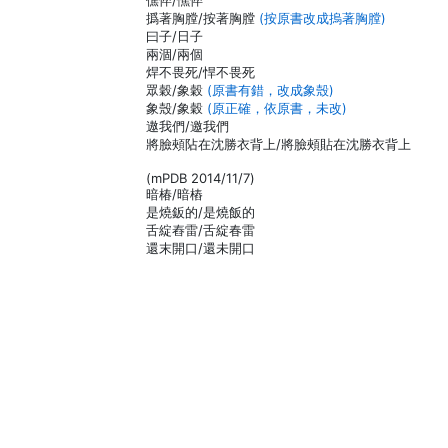
僬悴/憔悴
撝著胸膛/按著胸膛
(按原書改成摀著胸膛)
曰子/日子
兩涸/兩個
焊不畏死/悍不畏死
眾穀/象穀
(原書有錯，改成象殼)
象殼/象穀
(原正確，依原書，未改)
遨我們/邀我們
將臉頰阽在沈勝衣背上/將臉頰貼在沈勝衣背上
(mPDB 2014/11/7)
暗椿/暗樁
是燒鈑的/是燒飯的
舌綻舂雷/舌綻春雷
還末開口/還未開口