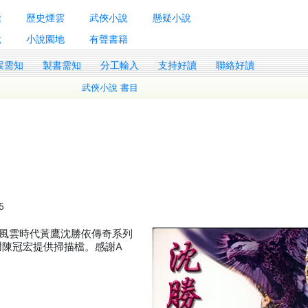
囊
歷史煙雲
武俠小說
懸疑小說
說
小說園地
有聲書籍
誤需知
製書需知
分工輸入
支持好讀
聯絡好讀
武俠小說 書目
5
風雲時代黃鷹沈勝依傳奇系列
感謝陳冠宏提供掃描檔。感謝A