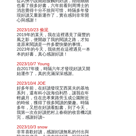
從武俠小說開始接觸到好讀，陸陸續續
也看了很多好書，六年前看到周博士的
消息覺得十分不捨與可惜，時隔多年發
現好讀又重新運作了，實在感到非常開
心與感謝！
2023/10/23 偷泥
2019年的某天，我在這裡遇見了薩豐的
風之影，便開啟了我的閱讀之路，才知
道原來閱讀是一件多麼快樂的事情。
2023年的今天，我依然在這裡遇見一本
本的好書，真心感謝好讀！
2023/10/7 Young
自2017年後，時隔六年才發現好讀又開
始運作了，真的充滿深深感謝。
2023/10/4 JOE
好多年前，在好讀發現艾西莫夫的基地
系列，還有科小說海伯利昂，讓我在年
輕歲月，住在忠孝東路旁玉成公園附近
的時候，獲得了很多閱讀的樂趣。時隔
多年，又想在好讀看點書，到了今天，
我第一次在好讀把村上春樹的收音機2讀
完，感謝好讀~
2023/10/3 snow
非常喜歡好讀，感謝好讀無私的付出與