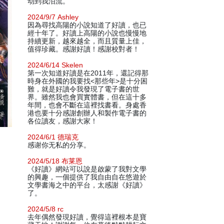
动到我泪流。
2024/9/7 Ashley
因為尋找高陽的小說知道了好讀，也已
經十年了。好讀上高陽的小說也慢慢地
持續更新，越來越全，而且質量上佳，
值得珍藏。感謝好讀！感謝校對者！
2024/6/14 Skelen
第一次知道好讀是在2011年，還記得那
時身在外國的我要找<那些年>是十分困
難，就是好讀令我發現了電子書的世
界。雖然我也會買實體書，但在這十多
年間，也會不斷在這裡找書看。身處香
港也要十分感謝創辦人和製作電子書的
各位讀友，感謝大家！
2024/6/1 德瑞克
感谢你无私的分享。
2024/5/18 布莱恩
《好讀》網站可以說是啟蒙了我對文學
的興趣，一個提供了我自由自在悠遊於
文學書海之中的平台，太感謝《好讀》
了。
2024/5/8 rc
去年偶然發現好讀，覺得這裡根本是寶