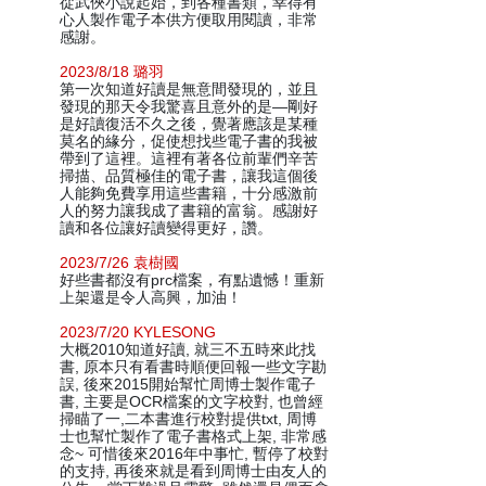
從武俠小說起始，到各種書類，幸得有
心人製作電子本供方便取用閱讀，非常
感謝。
2023/8/18 璐羽
第一次知道好讀是無意間發現的，並且
發現的那天令我驚喜且意外的是—剛好
是好讀復活不久之後，覺著應該是某種
莫名的緣分，促使想找些電子書的我被
帶到了這裡。這裡有著各位前輩們辛苦
掃描、品質極佳的電子書，讓我這個後
人能夠免費享用這些書籍，十分感激前
人的努力讓我成了書籍的富翁。感謝好
讀和各位讓好讀變得更好，讚。
2023/7/26 袁樹國
好些書都沒有prc檔案，有點遺憾！重新
上架還是令人高興，加油！
2023/7/20 KYLESONG
大概2010知道好讀, 就三不五時來此找
書, 原本只有看書時順便回報一些文字勘
誤, 後來2015開始幫忙周博士製作電子
書, 主要是OCR檔案的文字校對, 也曾經
掃瞄了一,二本書進行校對提供txt, 周博
士也幫忙製作了電子書格式上架, 非常感
念~ 可惜後來2016年中事忙, 暫停了校對
的支持, 再後來就是看到周博士由友人的