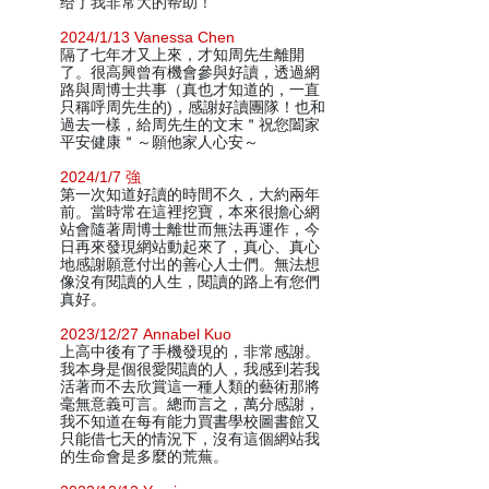
给了我非常大的帮助！
2024/1/13 Vanessa Chen
隔了七年才又上來，才知周先生離開
了。很高興曾有機會參與好讀，透過網
路與周博士共事（真也才知道的，一直
只稱呼周先生的)，感謝好讀團隊！也和
過去一樣，給周先生的文末＂祝您闔家
平安健康＂～願他家人心安～
2024/1/7 強
第一次知道好讀的時間不久，大約兩年
前。當時常在這裡挖寶，本來很擔心網
站會隨著周博士離世而無法再運作，今
日再來發現網站動起來了，真心、真心
地感謝願意付出的善心人士們。無法想
像沒有閱讀的人生，閱讀的路上有您們
真好。
2023/12/27 Annabel Kuo
上高中後有了手機發現的，非常感謝。
我本身是個很愛閱讀的人，我感到若我
活著而不去欣賞這一種人類的藝術那將
毫無意義可言。總而言之，萬分感謝，
我不知道在每有能力買書學校圖書館又
只能借七天的情況下，沒有這個網站我
的生命會是多麼的荒蕪。