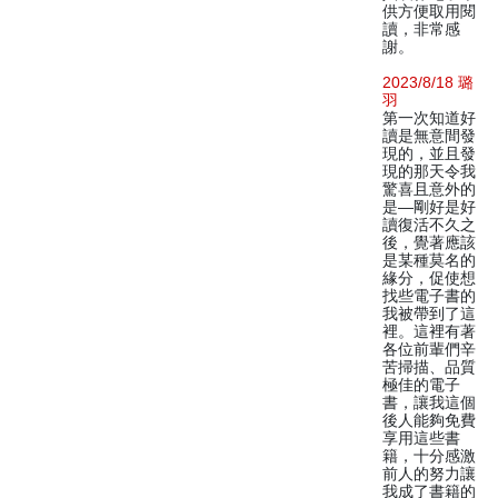
供方便取用閱
讀，非常感
謝。
2023/8/18 璐
羽
第一次知道好
讀是無意間發
現的，並且發
現的那天令我
驚喜且意外的
是—剛好是好
讀復活不久之
後，覺著應該
是某種莫名的
緣分，促使想
找些電子書的
我被帶到了這
裡。這裡有著
各位前輩們辛
苦掃描、品質
極佳的電子
書，讓我這個
後人能夠免費
享用這些書
籍，十分感激
前人的努力讓
我成了書籍的