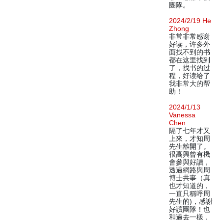
團隊。
2024/2/19 He
Zhong
非常非常感谢
好读，许多外
面找不到的书
都在这里找到
了，找书的过
程，好读给了
我非常大的帮
助！
2024/1/13
Vanessa
Chen
隔了七年才又
上來，才知周
先生離開了。
很高興曾有機
會參與好讀，
透過網路與周
博士共事（真
也才知道的，
一直只稱呼周
先生的)，感謝
好讀團隊！也
和過去一樣，