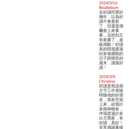
2024/3/14
Beatlebum
在好讀挖寶好
幾年，以為好
讀不會更新
了，但還是偶
爾會上來看
看，沒想到又
有新書了，超
級感動！好讀
真的陪我渡過
好多個通勤的
日子跟愜意的
週末，謝謝好
讀！
2024/3/9
Christine
好讀是我這個
文字工作者隨
時隨地的好朋
友，我有空就
上來，給我許
多精神糧食，
伴我度過許多
白天黑夜，有
好讀，真好！
非常感謝幕後