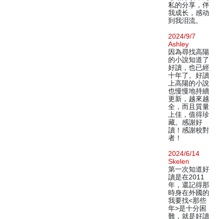
私的分享，伴
我成长，感动
到我泪流。
2024/9/7
Ashley
因為尋找高陽
的小說知道了
好讀，也已經
十年了。好讀
上高陽的小說
也慢慢地持續
更新，越來越
全，而且質量
上佳，值得珍
藏。感謝好
讀！感謝校對
者！
2024/6/14
Skelen
第一次知道好
讀是在2011
年，還記得那
時身在外國的
我要找<那些
年>是十分困
難，就是好讀