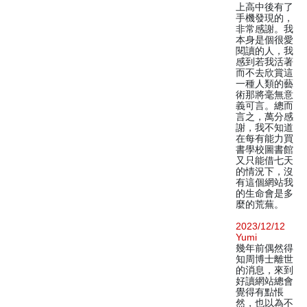
上高中後有了
手機發現的，
非常感謝。我
本身是個很愛
閱讀的人，我
感到若我活著
而不去欣賞這
一種人類的藝
術那將毫無意
義可言。總而
言之，萬分感
謝，我不知道
在每有能力買
書學校圖書館
又只能借七天
的情況下，沒
有這個網站我
的生命會是多
麼的荒蕪。
2023/12/12
Yumi
幾年前偶然得
知周博士離世
的消息，來到
好讀網站總會
覺得有點悵
然，也以為不