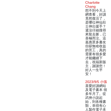
Charlotte
Chang
想不到今天上
網查看，好讀
竟然復活了，
是哪位神仙壯
士伸出援手？
還沒仔細搜尋
來龍去脈，已
喜極而泣。這
嘉惠眾多書友
但卻無啥收益
的苦工，真的
需要有很多愛
才能繼續下
去，祝福新版
主，謝謝您！
好人一生平
安！
2023/9/5 小張
喜愛好讀網站
及電子書本 很
多年月了。從
武俠小說起
始，到各種書
類，幸得有心
人製作電子本