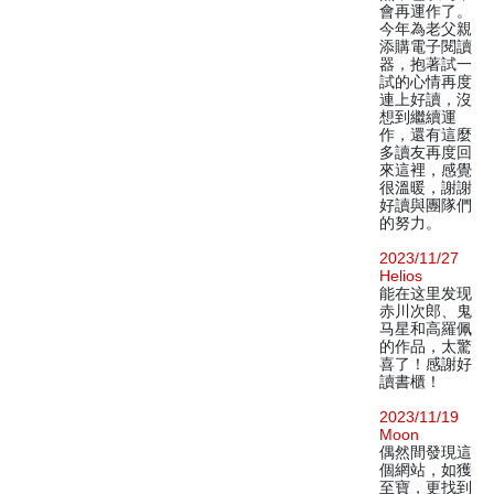
會再運作了。
今年為老父親
添購電子閱讀
器，抱著試一
試的心情再度
連上好讀，沒
想到繼續運
作，還有這麼
多讀友再度回
來這裡，感覺
很溫暖，謝謝
好讀與團隊們
的努力。
2023/11/27
Helios
能在这里发现
赤川次郎、鬼
马星和高羅佩
的作品，太驚
喜了！感謝好
讀書櫃！
2023/11/19
Moon
偶然間發現這
個網站，如獲
至寶，更找到