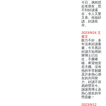
今日，偶然想
起老朋友，想
不到好讀還
在，令人又驚
又喜。祝福好
讀，好讀長
存。
2023/9/24 王
俊文
眼力不好，多
年沒來好讀看
書，今天再訪
好讀方知周劍
輝博士已往
生，不勝唏
噓，希望他安
息天國。沒有
他的辛苦創建
及許多熱心朋
友的共同努
力，好讀不容
易經營至今。
謝謝周博士及
熱心朋友的辛
勞貢獻！
2023/9/12