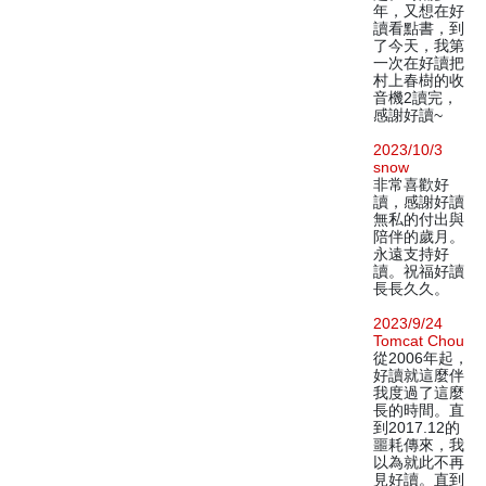
年，又想在好
讀看點書，到
了今天，我第
一次在好讀把
村上春樹的收
音機2讀完，
感謝好讀~
2023/10/3
snow
非常喜歡好
讀，感謝好讀
無私的付出與
陪伴的歲月。
永遠支持好
讀。祝福好讀
長長久久。
2023/9/24
Tomcat Chou
從2006年起，
好讀就這麼伴
我度過了這麼
長的時間。直
到2017.12的
噩耗傳來，我
以為就此不再
見好讀。直到