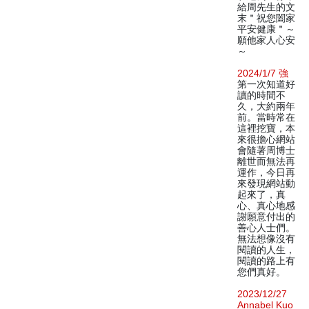
給周先生的文
末＂祝您闔家
平安健康＂～
願他家人心安
～
2024/1/7 強
第一次知道好
讀的時間不
久，大約兩年
前。當時常在
這裡挖寶，本
來很擔心網站
會隨著周博士
離世而無法再
運作，今日再
來發現網站動
起來了，真
心、真心地感
謝願意付出的
善心人士們。
無法想像沒有
閱讀的人生，
閱讀的路上有
您們真好。
2023/12/27
Annabel Kuo