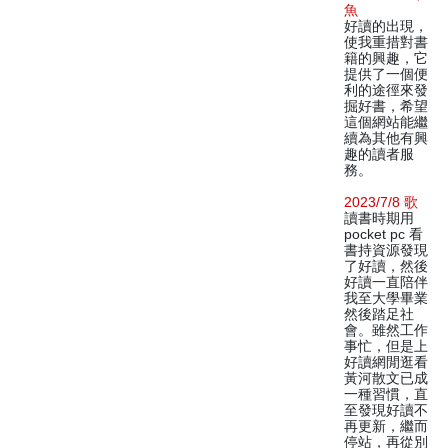
魚
好讀的出現，
使我重措對書
籍的興趣，它
提供了一個便
利的途徑來發
掘好書，希望
這個網站能繼
續為其他有興
趣的讀者服
務。
2023/7/8 歌
讀書時期用
pocket pc 看
書持資源發現
了好讀，然後
好讀一直陪伴
我至大學畢業
然後踏足社
會。雖然工作
事忙，但是上
好讀網閒逛看
黃河散文已成
一種習慣，直
至發現好讀不
再更新，繼而
停站，再從別