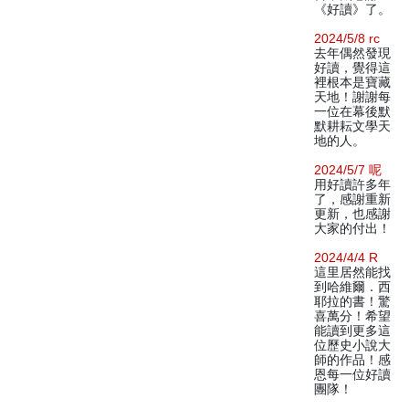
《好讀》了。
2024/5/8 rc
去年偶然發現
好讀，覺得這
裡根本是寶藏
天地！謝謝每
一位在幕後默
默耕耘文學天
地的人。
2024/5/7 呢
用好讀許多年
了，感謝重新
更新，也感謝
大家的付出！
2024/4/4 R
這里居然能找
到哈維爾．西
耶拉的書！驚
喜萬分！希望
能讀到更多這
位歷史小說大
師的作品！感
恩每一位好讀
團隊！