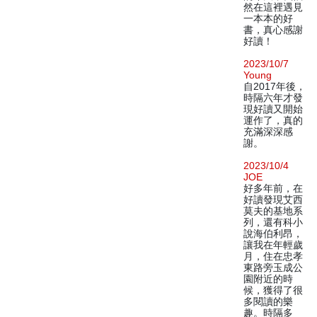
然在這裡遇見
一本本的好
書，真心感謝
好讀！
2023/10/7
Young
自2017年後，
時隔六年才發
現好讀又開始
運作了，真的
充滿深深感
謝。
2023/10/4
JOE
好多年前，在
好讀發現艾西
莫夫的基地系
列，還有科小
說海伯利昂，
讓我在年輕歲
月，住在忠孝
東路旁玉成公
園附近的時
候，獲得了很
多閱讀的樂
趣。時隔多