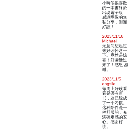
小時候很喜歡
的一本書終於
出現電子版，
感謝團隊的無
私分享，謝謝
好讀！
2023/11/18
Michael
无意间想起过
来好读怀念一
下。竟然是惊
喜！好读活过
来了！感恩 感
谢。
2023/11/5
angsila
每周上好读看
看是否有新
书，这已经成
了一个习惯。
这种陪伴是一
种舒服的，充
满确定感的安
心。感谢好
读。