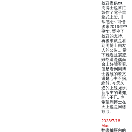
校對提供txt,
周博士也幫忙
製作了電子書
格式上架, 非
常感念~ 可惜
後來2016年中
事忙, 暫停了
校對的支持,
再後來就是看
到周博士由友
人的公告....當
下難過且震驚,
雖然還是偶而
會上好讀看看,
但是看到周博
士曾經的發文
還是心中不捨,
終於, 今天久
違的上線,看到
新版主的通知,
開心不已, 也
希望周博士在
天上也是同樣
歡欣.
2023/7/18
Mac
翻書抽屜內的