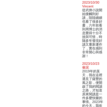
2023/10/30
Vincent
從武俠小說開
始接觸到好
讀，陸陸續續
也看了很多好
書，六年前看
到周博士的消
息覺得十分不
捨與可惜，時
隔多年發現好
讀又重新運作
了，實在感到
非常開心與感
謝！
2023/10/23
偷泥
2019年的某
天，我在這裡
遇見了薩豐的
風之影，便開
啟了我的閱讀
之路，才知道
原來閱讀是一
件多麼快樂的
事情。2023年
的今天，我依