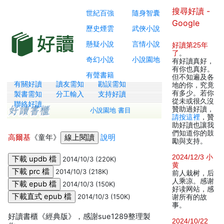
搜尋好讀 -
世紀百強
隨身智囊
Google
歷史煙雲
武俠小說
懸疑小說
言情小說
好讀第25年
了
。
奇幻小說
小說園地
有好讀真好，
有你也真好。
有聲書籍
但不知遍及各
有關好讀
讀友需知
勘誤需知
地的你，究竟
有多少。若你
製書需知
分工輸入
支持好讀
從未或很久沒
聯絡好讀
贊助過好讀，
小說園地 書目
請按這裡
，贊
助好讀也讓我
們知道你的鼓
高爾基
《童年》
說明
勵與支持。
2024/12/3 小
2014/10/3 (220K)
黄
2014/10/3 (218K)
前人栽树，后
人乘凉。感谢
2014/10/3 (150K)
好读网站，感
2014/10/3 (150K)
谢所有的故
事。
好讀書櫃《經典版》，感謝sue1289整理製
2024/10/22