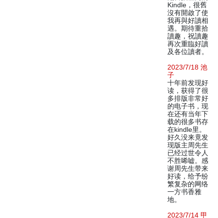
Kindle，很舊
沒有開啟了使
我再與好讀相
遇。期待重拾
讀趣，祝讀趣
再次重臨好讀
及各位讀者。
2023/7/18 池
子
十年前发现好
读，获得了很
多排版非常好
的电子书，现
在还有当年下
载的很多书存
在kindle里。
好久没来竟发
现版主周先生
已经过世令人
不胜唏嘘。感
谢周先生带来
好读，给予纷
繁复杂的网络
一方书香雅
地。
2023/7/14 甲