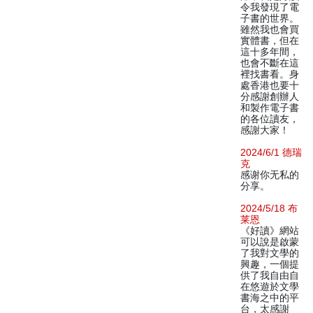
令我發現了電
子書的世界。
雖然我也會買
實體書，但在
這十多年間，
也會不斷在這
裡找書看。身
處香港也要十
分感謝創辦人
和製作電子書
的各位讀友，
感謝大家！
2024/6/1 德瑞
克
感谢你无私的
分享。
2024/5/18 布
莱恩
《好讀》網站
可以說是啟蒙
了我對文學的
興趣，一個提
供了我自由自
在悠遊於文學
書海之中的平
台，太感謝