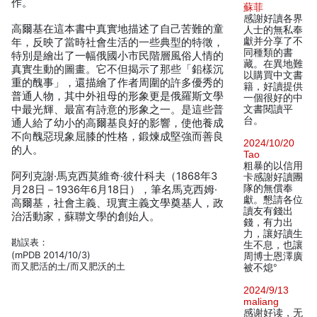
作。
蘇菲
感謝好讀各界
高爾基在這本書中真實地描述了自己苦難的童
人士的無私奉
獻并分享了不
年，反映了當時社會生活的一些典型的特徵，
同種類的書
特別是繪出了一幅俄國小市民階層風俗人情的
藏。在異地難
真實生動的圖畫。它不但揭示了那些「鉛樣沉
以購買中文書
重的醜事」，還描繪了作者周圍的許多優秀的
籍，好讀提供
普通人物，其中外祖母的形象更是俄羅斯文學
一個很好的中
中最光輝、最富有詩意的形象之一。是這些普
文書閱讀平
台。
通人給了幼小的高爾基良好的影響，使他養成
不向醜惡現象屈膝的性格，鍛煉成堅強而善良
2024/10/20
的人。
Tao
粗暴的以信用
阿列克謝·馬克西莫維奇·彼什科夫（1868年3
卡感謝好讀團
隊的無償奉
月28日－1936年6月18日），筆名馬克西姆·
獻。懇請各位
高爾基，社會主義、現實主義文學奠基人，政
讀友有錢出
治活動家，蘇聯文學的創始人。
錢，有力出
力，讓好讀生
勘誤表：
生不息，也讓
(mPDB 2014/10/3)
周博士恩澤廣
而又肥活的土/而又肥沃的土
被不熄°
2024/9/13
maliang
感谢好读，无