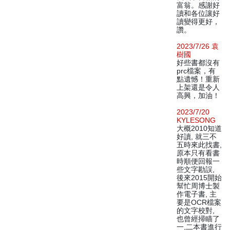
富翁。感謝好
讀和各位讓好
讀變得更好，
讚。
2023/7/26 袁
樹國
好些書都沒有
prc檔案，有
點遺憾！重新
上架還是令人
高興，加油！
2023/7/20
KYLESONG
大概2010知道
好讀, 就三不
五時來此找書,
原本只有看書
時順便回報一
些文字勘誤,
後來2015開始
幫忙周博士製
作電子書, 主
要是OCR檔案
的文字校對,
也曾經掃瞄了
一,二本書進行