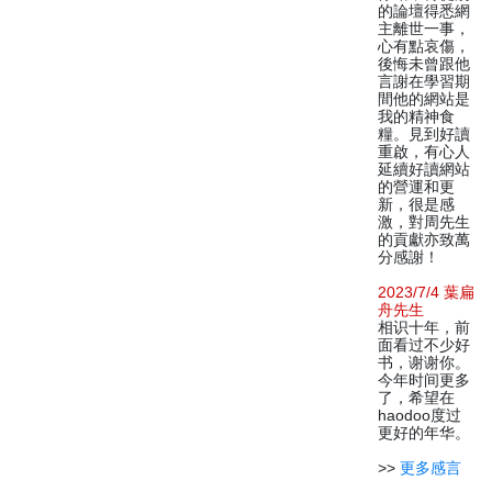
的論壇得悉網
主離世一事，
心有點哀傷，
後悔未曾跟他
言謝在學習期
間他的網站是
我的精神食
糧。見到好讀
重啟，有心人
延續好讀網站
的營運和更
新，很是感
激，對周先生
的貢獻亦致萬
分感謝！
2023/7/4 葉扁
舟先生
相识十年，前
面看过不少好
书，谢谢你。
今年时间更多
了，希望在
haodoo度过
更好的年华。
>>
更多感言