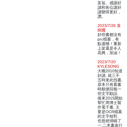
富翁。感謝好
讀和各位讓好
讀變得更好，
讚。
2023/7/26 袁
樹國
好些書都沒有
prc檔案，有
點遺憾！重新
上架還是令人
高興，加油！
2023/7/20
KYLESONG
大概2010知道
好讀, 就三不
五時來此找書,
原本只有看書
時順便回報一
些文字勘誤,
後來2015開始
幫忙周博士製
作電子書, 主
要是OCR檔案
的文字校對,
也曾經掃瞄了
一,二本書進行