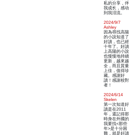
私的分享，伴
我成长，感动
到我泪流。
2024/9/7
Ashley
因為尋找高陽
的小說知道了
好讀，也已經
十年了。好讀
上高陽的小說
也慢慢地持續
更新，越來越
全，而且質量
上佳，值得珍
藏。感謝好
讀！感謝校對
者！
2024/6/14
Skelen
第一次知道好
讀是在2011
年，還記得那
時身在外國的
我要找<那些
年>是十分困
難，就是好讀