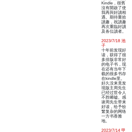
Kindle，很舊
沒有開啟了使
我再與好讀相
遇。期待重拾
讀趣，祝讀趣
再次重臨好讀
及各位讀者。
2023/7/18 池
子
十年前发现好
读，获得了很
多排版非常好
的电子书，现
在还有当年下
载的很多书存
在kindle里。
好久没来竟发
现版主周先生
已经过世令人
不胜唏嘘。感
谢周先生带来
好读，给予纷
繁复杂的网络
一方书香雅
地。
2023/7/14 甲