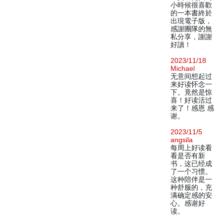
小時候很喜歡
的一本書終於
出現電子版，
感謝團隊的無
私分享，謝謝
好讀！
2023/11/18
Michael
无意间想起过
来好读怀念一
下。竟然是惊
喜！好读活过
来了！感恩 感
谢。
2023/11/5
angsila
每周上好读看
看是否有新
书，这已经成
了一个习惯。
这种陪伴是一
种舒服的，充
满确定感的安
心。感谢好
读。