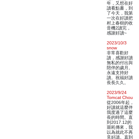
年，又想在好
讀看點書，到
了今天，我第
一次在好讀把
村上春樹的收
音機2讀完，
感謝好讀~
2023/10/3
snow
非常喜歡好
讀，感謝好讀
無私的付出與
陪伴的歲月。
永遠支持好
讀。祝福好讀
長長久久。
2023/9/24
Tomcat Chou
從2006年起，
好讀就這麼伴
我度過了這麼
長的時間。直
到2017.12的
噩耗傳來，我
以為就此不再
見好讀。直到