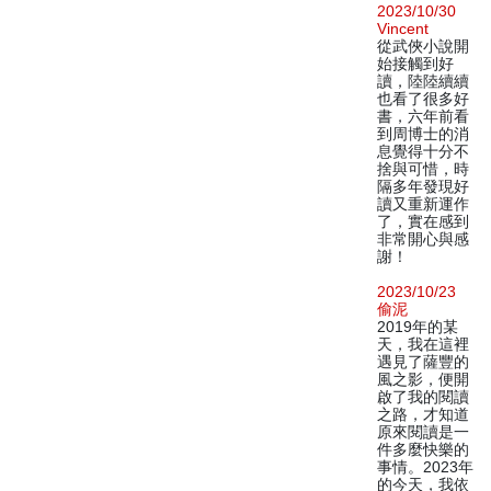
2023/10/30
Vincent
從武俠小說開
始接觸到好
讀，陸陸續續
也看了很多好
書，六年前看
到周博士的消
息覺得十分不
捨與可惜，時
隔多年發現好
讀又重新運作
了，實在感到
非常開心與感
謝！
2023/10/23
偷泥
2019年的某
天，我在這裡
遇見了薩豐的
風之影，便開
啟了我的閱讀
之路，才知道
原來閱讀是一
件多麼快樂的
事情。2023年
的今天，我依