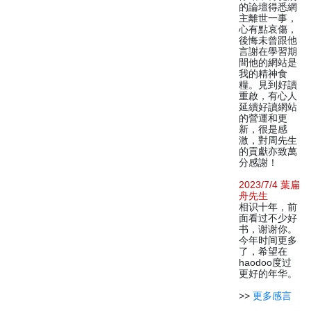
的論壇得悉網
主離世一事，
心有點哀傷，
後悔未曾跟他
言謝在學習期
間他的網站是
我的精神食
糧。見到好讀
重啟，有心人
延續好讀網站
的營運和更
新，很是感
激，對周先生
的貢獻亦致萬
分感謝！
2023/7/4 葉扁
舟先生
相识十年，前
面看过不少好
书，谢谢你。
今年时间更多
了，希望在
haodoo度过
更好的年华。
>>
更多感言