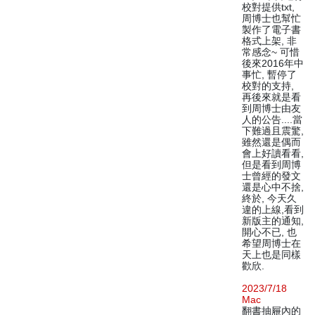
校對提供txt,
周博士也幫忙
製作了電子書
格式上架, 非
常感念~ 可惜
後來2016年中
事忙, 暫停了
校對的支持,
再後來就是看
到周博士由友
人的公告....當
下難過且震驚,
雖然還是偶而
會上好讀看看,
但是看到周博
士曾經的發文
還是心中不捨,
終於, 今天久
違的上線,看到
新版主的通知,
開心不已, 也
希望周博士在
天上也是同樣
歡欣.
2023/7/18
Mac
翻書抽屜內的