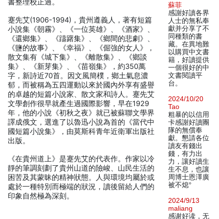
書整理校正過。
蘇菲
感謝好讀各界
蹇先艾(1906-1994)，貴州遵義人，著有短篇
人士的無私奉
獻并分享了不
小說集《朝霧》、《一位英雄》、《酒家》、
同種類的書
《還鄉集》、《躊躇集》、《鄉間的悲劇》、
藏。在異地難
《鹽的故事》、《幸福》、《倔強的女人》，
以購買中文書
散文集有《城下集》、《離散集》、《鄉談
籍，好讀提供
集》、《新芽集》、《苗嶺集》，約350萬
一個很好的中
字，新詩近70首。因文風簡樸，鄉土氣息濃
文書閱讀平
台。
郁，而被稱為五四運動以來於國內外享有盛譽
的卓越的短篇小說家、散文家和詩人。蹇先艾
2024/10/20
文學創作很早就產生過國際影響，早在1929
Tao
年，他的小說《初秋之夜》就已被蘇聯文學界
粗暴的以信用
譯成俄文，選進了以魯迅小說為首的《當代中
卡感謝好讀團
隊的無償奉
國短篇小說集》，由莫斯科青年近衛軍出版社
獻。懇請各位
出版。
讀友有錢出
錢，有力出
《在貴州道上》是蹇先艾的代表作。作家以冷
力，讓好讀生
靜的筆調刻劃了貴州山道的險峻、山民生活的
生不息，也讓
困苦及其蒙昧的精神狀態。人與環境均屬於或
周博士恩澤廣
被不熄°
處於一種特別而極端的狀況，讀後留給人們的
印象自然極為深刻。
2024/9/13
maliang
感谢好读，无