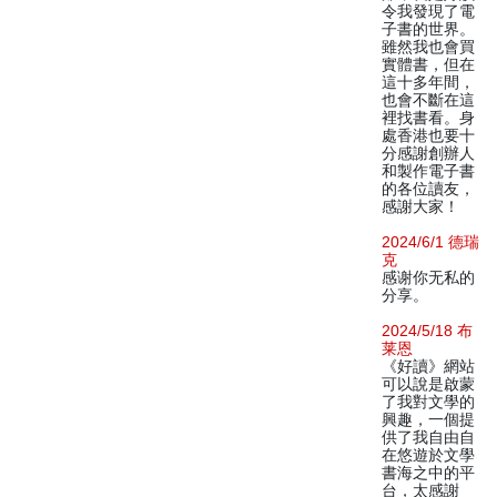
令我發現了電
子書的世界。
雖然我也會買
實體書，但在
這十多年間，
也會不斷在這
裡找書看。身
處香港也要十
分感謝創辦人
和製作電子書
的各位讀友，
感謝大家！
2024/6/1 德瑞
克
感谢你无私的
分享。
2024/5/18 布
莱恩
《好讀》網站
可以說是啟蒙
了我對文學的
興趣，一個提
供了我自由自
在悠遊於文學
書海之中的平
台，太感謝