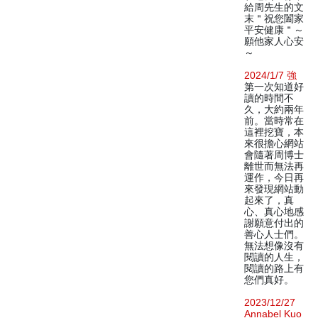
給周先生的文
末＂祝您闔家
平安健康＂～
願他家人心安
～
2024/1/7 強
第一次知道好
讀的時間不
久，大約兩年
前。當時常在
這裡挖寶，本
來很擔心網站
會隨著周博士
離世而無法再
運作，今日再
來發現網站動
起來了，真
心、真心地感
謝願意付出的
善心人士們。
無法想像沒有
閱讀的人生，
閱讀的路上有
您們真好。
2023/12/27
Annabel Kuo