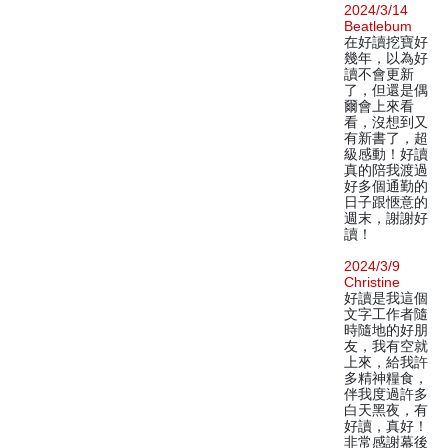
2024/3/14
Beatlebum
在好讀挖寶好
幾年，以為好
讀不會更新
了，但還是偶
爾會上來看
看，沒想到又
有新書了，超
級感動！好讀
真的陪我渡過
好多個通勤的
日子跟愜意的
週末，謝謝好
讀！
2024/3/9
Christine
好讀是我這個
文字工作者隨
時隨地的好朋
友，我有空就
上來，給我許
多精神糧食，
伴我度過許多
白天黑夜，有
好讀，真好！
非常感謝幕後