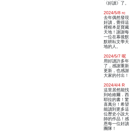
《好讀》了。
2024/5/8 rc
去年偶然發現
好讀，覺得這
裡根本是寶藏
天地！謝謝每
一位在幕後默
默耕耘文學天
地的人。
2024/5/7 呢
用好讀許多年
了，感謝重新
更新，也感謝
大家的付出！
2024/4/4 R
這里居然能找
到哈維爾．西
耶拉的書！驚
喜萬分！希望
能讀到更多這
位歷史小說大
師的作品！感
恩每一位好讀
團隊！