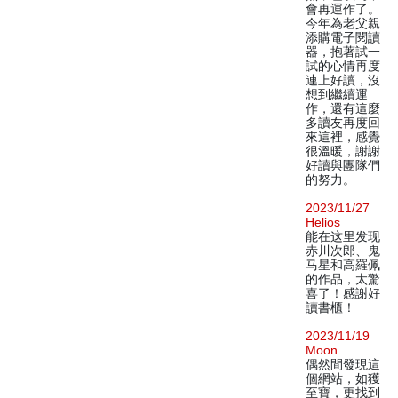
會再運作了。
今年為老父親
添購電子閱讀
器，抱著試一
試的心情再度
連上好讀，沒
想到繼續運
作，還有這麼
多讀友再度回
來這裡，感覺
很溫暖，謝謝
好讀與團隊們
的努力。
2023/11/27
Helios
能在这里发现
赤川次郎、鬼
马星和高羅佩
的作品，太驚
喜了！感謝好
讀書櫃！
2023/11/19
Moon
偶然間發現這
個網站，如獲
至寶，更找到