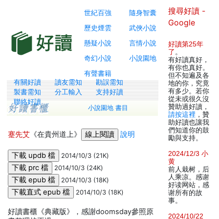
搜尋好讀 -
世紀百強
隨身智囊
Google
歷史煙雲
武俠小說
懸疑小說
言情小說
好讀第25年
了
。
奇幻小說
小說園地
有好讀真好，
有你也真好。
有聲書籍
但不知遍及各
有關好讀
讀友需知
勘誤需知
地的你，究竟
有多少。若你
製書需知
分工輸入
支持好讀
從未或很久沒
聯絡好讀
贊助過好讀，
小說園地 書目
請按這裡
，贊
助好讀也讓我
們知道你的鼓
蹇先艾
《在貴州道上》
說明
勵與支持。
2024/12/3 小
2014/10/3 (21K)
黄
2014/10/3 (24K)
前人栽树，后
人乘凉。感谢
2014/10/3 (18K)
好读网站，感
2014/10/3 (18K)
谢所有的故
事。
好讀書櫃《典藏版》，感謝doomsday參照原
2024/10/22