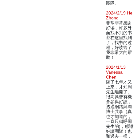
團隊。
2024/2/19 He
Zhong
非常非常感谢
好读，许多外
面找不到的书
都在这里找到
了，找书的过
程，好读给了
我非常大的帮
助！
2024/1/13
Vanessa
Chen
隔了七年才又
上來，才知周
先生離開了。
很高興曾有機
會參與好讀，
透過網路與周
博士共事（真
也才知道的，
一直只稱呼周
先生的)，感謝
好讀團隊！也
和過去一樣，