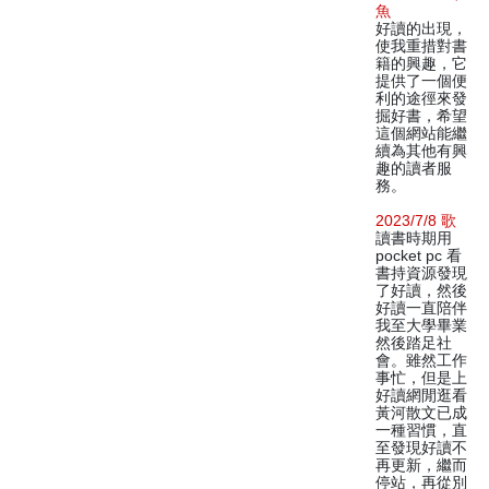
魚
好讀的出現，
使我重措對書
籍的興趣，它
提供了一個便
利的途徑來發
掘好書，希望
這個網站能繼
續為其他有興
趣的讀者服
務。
2023/7/8 歌
讀書時期用
pocket pc 看
書持資源發現
了好讀，然後
好讀一直陪伴
我至大學畢業
然後踏足社
會。雖然工作
事忙，但是上
好讀網閒逛看
黃河散文已成
一種習慣，直
至發現好讀不
再更新，繼而
停站，再從別