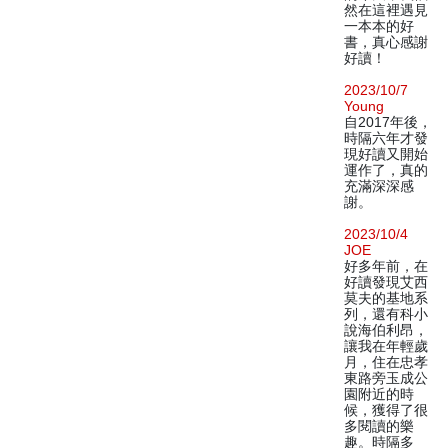
然在這裡遇見
一本本的好
書，真心感謝
好讀！
2023/10/7
Young
自2017年後，
時隔六年才發
現好讀又開始
運作了，真的
充滿深深感
謝。
2023/10/4
JOE
好多年前，在
好讀發現艾西
莫夫的基地系
列，還有科小
說海伯利昂，
讓我在年輕歲
月，住在忠孝
東路旁玉成公
園附近的時
候，獲得了很
多閱讀的樂
趣。時隔多