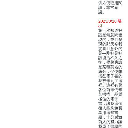
供方便取用閱
讀，非常感
謝。
2023/8/18 璐
羽
第一次知道好
讀是無意間發
現的，並且發
現的那天令我
驚喜且意外的
是—剛好是好
讀復活不久之
後，覺著應該
是某種莫名的
緣分，促使想
找些電子書的
我被帶到了這
裡。這裡有著
各位前輩們辛
苦掃描、品質
極佳的電子
書，讓我這個
後人能夠免費
享用這些書
籍，十分感激
前人的努力讓
我成了書籍的