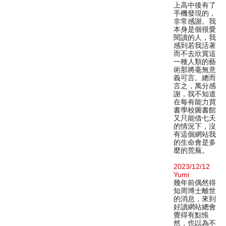
上高中後有了
手機發現的，
非常感謝。我
本身是個很愛
閱讀的人，我
感到若我活著
而不去欣賞這
一種人類的藝
術那將毫無意
義可言。總而
言之，萬分感
謝，我不知道
在每有能力買
書學校圖書館
又只能借七天
的情況下，沒
有這個網站我
的生命會是多
麼的荒蕪。
2023/12/12
Yumi
幾年前偶然得
知周博士離世
的消息，來到
好讀網站總會
覺得有點悵
然，也以為不