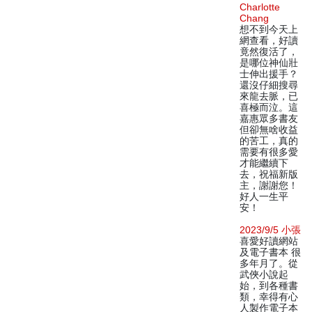
Charlotte
Chang
想不到今天上
網查看，好讀
竟然復活了，
是哪位神仙壯
士伸出援手？
還沒仔細搜尋
來龍去脈，已
喜極而泣。這
嘉惠眾多書友
但卻無啥收益
的苦工，真的
需要有很多愛
才能繼續下
去，祝福新版
主，謝謝您！
好人一生平
安！
2023/9/5 小張
喜愛好讀網站
及電子書本 很
多年月了。從
武俠小說起
始，到各種書
類，幸得有心
人製作電子本