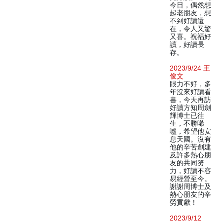
今日，偶然想
起老朋友，想
不到好讀還
在，令人又驚
又喜。祝福好
讀，好讀長
存。
2023/9/24 王
俊文
眼力不好，多
年沒來好讀看
書，今天再訪
好讀方知周劍
輝博士已往
生，不勝唏
噓，希望他安
息天國。沒有
他的辛苦創建
及許多熱心朋
友的共同努
力，好讀不容
易經營至今。
謝謝周博士及
熱心朋友的辛
勞貢獻！
2023/9/12