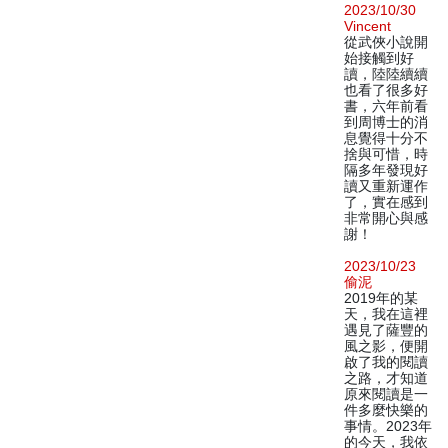
2023/10/30
Vincent
從武俠小說開
始接觸到好
讀，陸陸續續
也看了很多好
書，六年前看
到周博士的消
息覺得十分不
捨與可惜，時
隔多年發現好
讀又重新運作
了，實在感到
非常開心與感
謝！
2023/10/23
偷泥
2019年的某
天，我在這裡
遇見了薩豐的
風之影，便開
啟了我的閱讀
之路，才知道
原來閱讀是一
件多麼快樂的
事情。2023年
的今天，我依