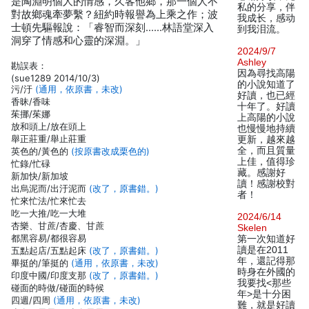
是陶淵明個人的情感，久客他鄉，那一個人不
私的分享，伴
對故鄉魂牽夢繫？紐約時報譽為上乘之作；波
我成长，感动
士頓先驅報說：「睿智而深刻……林語堂深入
到我泪流。
洞穿了情感和心靈的深淵。」
2024/9/7
Ashley
勘誤表：
因為尋找高陽
(sue1289 2014/10/3)
的小說知道了
污/汙
(通用，依原書，未改)
好讀，也已經
香昧/香味
十年了。好讀
茱挪/茱娜
上高陽的小說
放和頭上/放在頭上
也慢慢地持續
舉正莊重/舉止莊重
更新，越來越
全，而且質量
英色的/黃色的
(按原書改成栗色的)
上佳，值得珍
忙錄/忙碌
藏。感謝好
新加快/新加坡
讀！感謝校對
出烏泥而/出汙泥而
(改了，原書錯。)
者！
忙來忙法/忙來忙去
吃一大推/吃一大堆
2024/6/14
杏樂、甘蔗/杏慶、甘蔗
Skelen
都黑容易/都很容易
第一次知道好
讀是在2011
五點起店/五點起床
(改了，原書錯。)
年，還記得那
畢挺的/筆挺的
(通用，依原書，未改)
時身在外國的
印度中國/印度支那
(改了，原書錯。)
我要找<那些
碰面的時做/碰面的時候
年>是十分困
四週/四周
(通用，依原書，未改)
難，就是好讀