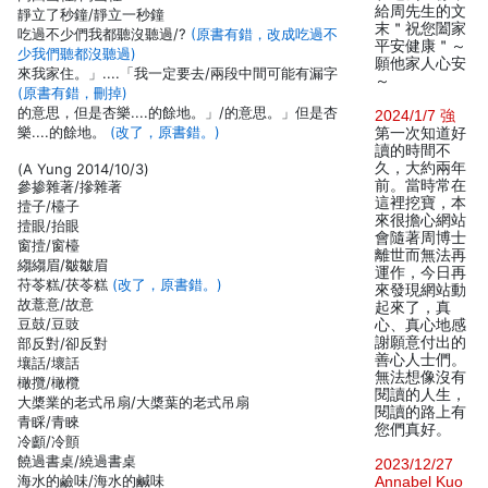
給周先生的文
靜立了秒鐘/靜立一秒鐘
末＂祝您闔家
吃過不少們我都聽沒聽過/?
(原書有錯，改成吃過不
平安健康＂～
少我們聽都沒聽過)
願他家人心安
來我家住。」....「我一定要去/兩段中間可能有漏字
～
(原書有錯，刪掉)
的意思，但是杏樂....的餘地。」/的意思。」但是杏
2024/1/7 強
樂....的餘地。
(改了，原書錯。)
第一次知道好
讀的時間不
久，大約兩年
(A Yung 2014/10/3)
前。當時常在
參掺雜著/摻雜著
這裡挖寶，本
撎子/檯子
來很擔心網站
撎眼/抬眼
會隨著周博士
窗撎/窗檯
離世而無法再
縐縐眉/皺皺眉
運作，今日再
苻苓糕/茯苓糕
(改了，原書錯。)
來發現網站動
故薏意/故意
起來了，真
豆鼓/豆豉
心、真心地感
謝願意付出的
部反對/卻反對
善心人士們。
壤話/壞話
無法想像沒有
橄攬/橄欖
閱讀的人生，
大槳業的老式吊扇/大槳葉的老式吊扇
閱讀的路上有
青睬/青睞
您們真好。
冷顱/冷顫
饒過書桌/繞過書桌
2023/12/27
海水的鹼味/海水的鹹味
Annabel Kuo