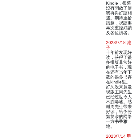
Kindle，很舊
沒有開啟了使
我再與好讀相
遇。期待重拾
讀趣，祝讀趣
再次重臨好讀
及各位讀者。
2023/7/18 池
子
十年前发现好
读，获得了很
多排版非常好
的电子书，现
在还有当年下
载的很多书存
在kindle里。
好久没来竟发
现版主周先生
已经过世令人
不胜唏嘘。感
谢周先生带来
好读，给予纷
繁复杂的网络
一方书香雅
地。
2023/7/14 甲