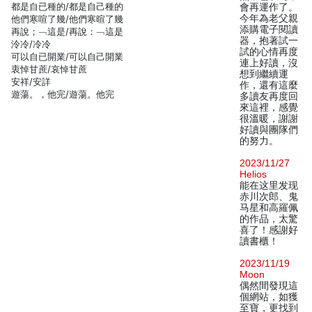
都是自已種的/都是自己種的
會再運作了。
今年為老父親
他們寒喧了幾/他們寒暄了幾
添購電子閱讀
再說；﹁這是/再說：﹁這是
器，抱著試一
泠冷/冷冷
試的心情再度
可以自已開業/可以自己開業
連上好讀，沒
衷悼甘蔗/哀悼甘蔗
想到繼續運
安祥/安詳
作，還有這麼
遊蕩。，他完/遊蕩。他完
多讀友再度回
來這裡，感覺
很溫暖，謝謝
好讀與團隊們
的努力。
2023/11/27
Helios
能在这里发现
赤川次郎、鬼
马星和高羅佩
的作品，太驚
喜了！感謝好
讀書櫃！
2023/11/19
Moon
偶然間發現這
個網站，如獲
至寶，更找到