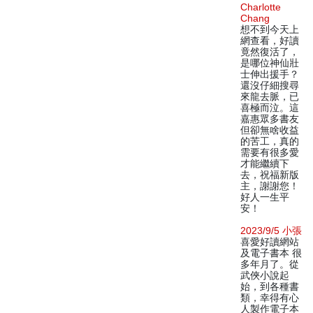
Charlotte
Chang
想不到今天上
網查看，好讀
竟然復活了，
是哪位神仙壯
士伸出援手？
還沒仔細搜尋
來龍去脈，已
喜極而泣。這
嘉惠眾多書友
但卻無啥收益
的苦工，真的
需要有很多愛
才能繼續下
去，祝福新版
主，謝謝您！
好人一生平
安！
2023/9/5 小張
喜愛好讀網站
及電子書本 很
多年月了。從
武俠小說起
始，到各種書
類，幸得有心
人製作電子本