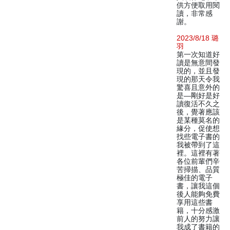
供方便取用閱
讀，非常感
謝。
2023/8/18 璐
羽
第一次知道好
讀是無意間發
現的，並且發
現的那天令我
驚喜且意外的
是—剛好是好
讀復活不久之
後，覺著應該
是某種莫名的
緣分，促使想
找些電子書的
我被帶到了這
裡。這裡有著
各位前輩們辛
苦掃描、品質
極佳的電子
書，讓我這個
後人能夠免費
享用這些書
籍，十分感激
前人的努力讓
我成了書籍的