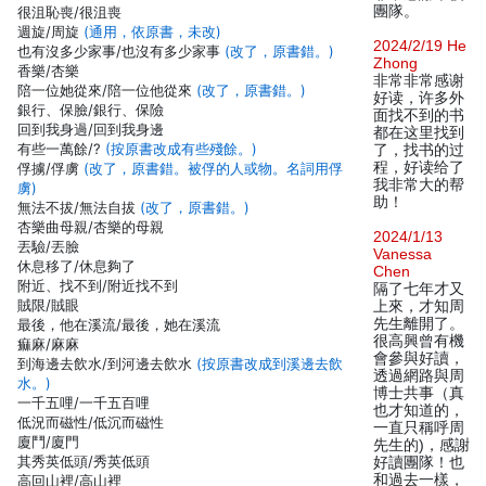
團隊。
很沮恥喪/很沮喪
週旋/周旋
(通用，依原書，未改)
2024/2/19 He
也有沒多少家事/也沒有多少家事
(改了，原書錯。)
Zhong
香樂/杏樂
非常非常感谢
陪一位她從來/陪一位他從來
(改了，原書錯。)
好读，许多外
銀行、保臉/銀行、保險
面找不到的书
回到我身過/回到我身邊
都在这里找到
有些一萬餘/?
(按原書改成有些殘餘。)
了，找书的过
程，好读给了
俘擄/俘虜
(改了，原書錯。被俘的人或物。名詞用俘
我非常大的帮
虜)
助！
無法不拔/無法自拔
(改了，原書錯。)
杏樂曲母親/杏樂的母親
2024/1/13
丟驗/丟臉
Vanessa
休息移了/休息夠了
Chen
附近、找不到/附近找不到
隔了七年才又
賊限/賊眼
上來，才知周
先生離開了。
最後，他在溪流/最後，她在溪流
很高興曾有機
痲麻/麻麻
會參與好讀，
到海邊去飲水/到河邊去飲水
(按原書改成到溪邊去飲
透過網路與周
水。)
博士共事（真
一千五哩/一千五百哩
也才知道的，
低況而磁性/低沉而磁性
一直只稱呼周
廈鬥/廈門
先生的)，感謝
其秀英低頭/秀英低頭
好讀團隊！也
和過去一樣，
高回山裡/高山裡