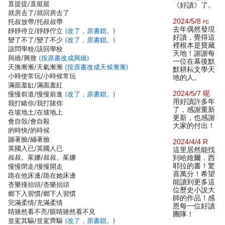
直提提/直挺挺
《好讀》了。
就房去了/就回房去了
2024/5/8 rc
托叔放帶/托叔叔帶
去年偶然發現
靜靜停立/靜靜佇立
(改了，原書錯。)
好讀，覺得這
變了不了/變了不少
(改了，原書錯。)
裡根本是寶藏
該問學校/該回學校
天地！謝謝每
與緻/興致
(按原書改成興緻)
一位在幕後默
天換漸漸/天氣漸漸
(按原書改成天候漸漸)
默耕耘文學天
小時使常玩/小時候常玩
地的人。
滿面羞缸/滿面羞紅
2024/5/7 呢
慢慢前道/慢慢前進
(改了，原書錯。)
用好讀許多年
我打睹你/我打賭你
了，感謝重新
在坡地土/在坡地上
更新，也感謝
會自殼/會自殺
大家的付出！
的時快/的時候
蹦著臉/繃著臉
2024/4/4 R
英國入已/英國人已
這里居然能找
叔叔。茱娜/叔叔、茱娜
到哈維爾．西
耶拉的書！驚
慢慢閉走/慢慢開走
喜萬分！希望
跪在他床邊/跪在她床邊
能讀到更多這
杏樂撞抬頭/杏樂抬頭
位歷史小說大
鄉下入習慣/鄉下人習慣
師的作品！感
完滿柔情/充滿柔情
恩每一位好讀
睛雖然看不亮/眼睛雖然看不見
團隊！
並駕其驅/並駕齊驅
(改了，原書錯。)