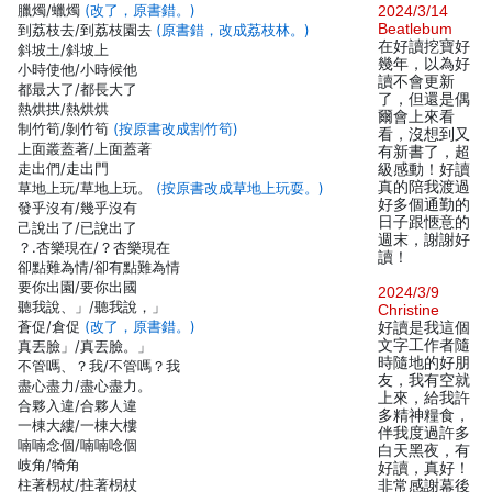
臘燭/蠟燭
(改了，原書錯。)
2024/3/14
Beatlebum
到荔枝去/到荔枝園去
(原書錯，改成荔枝林。)
在好讀挖寶好
斜坡土/斜坡上
幾年，以為好
小時使他/小時候他
讀不會更新
都最大了/都長大了
了，但還是偶
熱烘拱/熱烘烘
爾會上來看
制竹筍/剝竹筍
(按原書改成割竹筍)
看，沒想到又
上面叢蓋著/上面蓋著
有新書了，超
走出們/走出門
級感動！好讀
真的陪我渡過
草地上玩/草地上玩。
(按原書改成草地上玩耍。)
好多個通勤的
發乎沒有/幾乎沒有
日子跟愜意的
己說出了/已說出了
週末，謝謝好
？.杏樂現在/？杏樂現在
讀！
卻點難為情/卻有點難為情
要你出園/要你出國
2024/3/9
聽我說、」/聽我說，」
Christine
蒼促/倉促
(改了，原書錯。)
好讀是我這個
文字工作者隨
真丟臉」/真丟臉。」
時隨地的好朋
不管嗎、？我/不管嗎？我
友，我有空就
盡心盡力/盡心盡力。
上來，給我許
合夥入違/合夥人違
多精神糧食，
一棟大縷/一棟大樓
伴我度過許多
喃喃念個/喃喃唸個
白天黑夜，有
岐角/犄角
好讀，真好！
柱著枴杖/拄著枴杖
非常感謝幕後