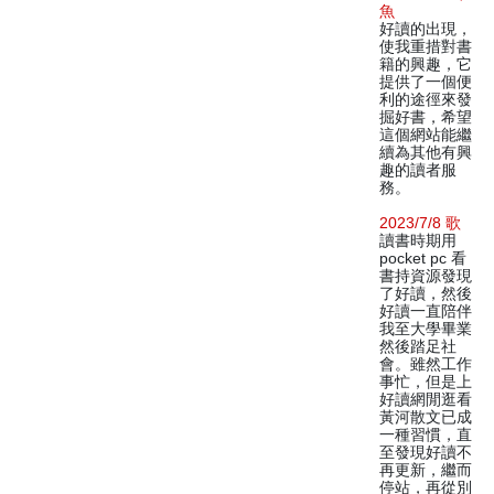
魚
好讀的出現，
使我重措對書
籍的興趣，它
提供了一個便
利的途徑來發
掘好書，希望
這個網站能繼
續為其他有興
趣的讀者服
務。
2023/7/8 歌
讀書時期用
pocket pc 看
書持資源發現
了好讀，然後
好讀一直陪伴
我至大學畢業
然後踏足社
會。雖然工作
事忙，但是上
好讀網閒逛看
黃河散文已成
一種習慣，直
至發現好讀不
再更新，繼而
停站，再從別