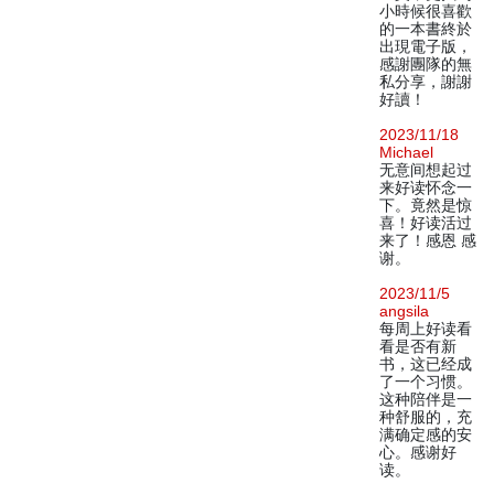
小時候很喜歡
的一本書終於
出現電子版，
感謝團隊的無
私分享，謝謝
好讀！
2023/11/18
Michael
无意间想起过
来好读怀念一
下。竟然是惊
喜！好读活过
来了！感恩 感
谢。
2023/11/5
angsila
每周上好读看
看是否有新
书，这已经成
了一个习惯。
这种陪伴是一
种舒服的，充
满确定感的安
心。感谢好
读。