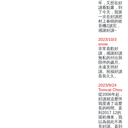
年，又想在好
讀看點書，到
了今天，我第
一次在好讀把
村上春樹的收
音機2讀完，
感謝好讀~
2023/10/3
snow
非常喜歡好
讀，感謝好讀
無私的付出與
陪伴的歲月。
永遠支持好
讀。祝福好讀
長長久久。
2023/9/24
Tomcat Chou
從2006年起，
好讀就這麼伴
我度過了這麼
長的時間。直
到2017.12的
噩耗傳來，我
以為就此不再
見好讀。直到