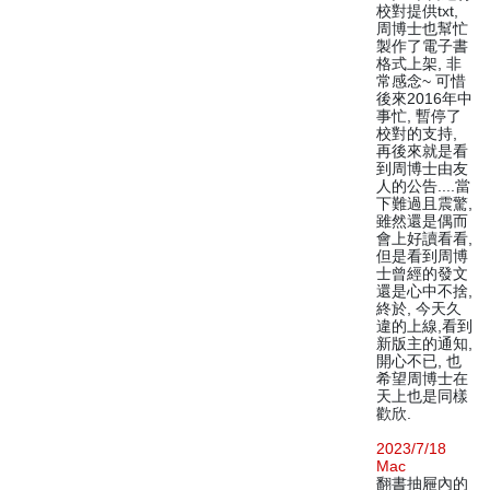
校對提供txt,
周博士也幫忙
製作了電子書
格式上架, 非
常感念~ 可惜
後來2016年中
事忙, 暫停了
校對的支持,
再後來就是看
到周博士由友
人的公告....當
下難過且震驚,
雖然還是偶而
會上好讀看看,
但是看到周博
士曾經的發文
還是心中不捨,
終於, 今天久
違的上線,看到
新版主的通知,
開心不已, 也
希望周博士在
天上也是同樣
歡欣.
2023/7/18
Mac
翻書抽屜內的