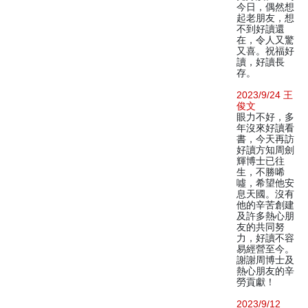
今日，偶然想
起老朋友，想
不到好讀還
在，令人又驚
又喜。祝福好
讀，好讀長
存。
2023/9/24 王
俊文
眼力不好，多
年沒來好讀看
書，今天再訪
好讀方知周劍
輝博士已往
生，不勝唏
噓，希望他安
息天國。沒有
他的辛苦創建
及許多熱心朋
友的共同努
力，好讀不容
易經營至今。
謝謝周博士及
熱心朋友的辛
勞貢獻！
2023/9/12