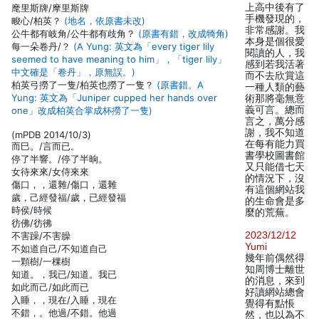
上高中後有了
麾里斯牌/摩里斯牌
手機發現的，
畯心/柏英？
(地名，依原書未改)
非常感謝。我
公牛都有岐角/公牛都有歧角？
(原書有錯，改成犄角)
本身是個很愛
每一朵卷丹/？
(A Yung: 英文為「every tiger lily
閱讀的人，我
seemed to have meaning to him」，「tiger lily」
感到若我活著
中文確是「卷丹」，原無誤。)
而不去欣賞這
柏英弓撈了一隻/柏英也撈了一隻？
(原書錯。A
一種人類的藝
Yung: 英文為「Juniper cupped her hands over
術那將毫無意
義可言。總而
one」改成柏英合掌成杯撈了一隻)
言之，萬分感
謝，我不知道
(mPDB 2014/10/3)
在每有能力買
而巳。/言而已。
書學校圖書館
停了半響。/停了半晌。
又只能借七天
女待來來/女侍來來
的情況下，沒
傷口，，還雜/傷口，還雜
有這個網站我
歲，己經發福/歲，已經發福
的生命會是多
時侯/時候
麼的荒蕪。
彷佛/彷彿
2023/12/12
不害躁/不害臊
Yumi
不如道自己/不知道自己
幾年前偶然得
一顆樹/一棵樹
知周博士離世
知道。，我已/知道。我已
的消息，來到
如此而己/如此而已
好讀網站總會
入睡，，現在/入睡，現在
覺得有點悵
不錯，。他過/不錯。他過
然，也以為不