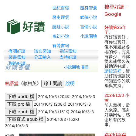
搜尋好讀 -
世紀百強
隨身智囊
Google
歷史煙雲
武俠小說
懸疑小說
言情小說
好讀第25年
了
。
奇幻小說
小說園地
有好讀真好，
有你也真好。
有聲書籍
但不知遍及各
有關好讀
讀友需知
勘誤需知
地的你，究竟
有多少。若你
製書需知
分工輸入
支持好讀
從未或很久沒
聯絡好讀
贊助過好讀，
小說園地 書目
請按這裡
，贊
助好讀也讓我
們知道你的鼓
林語堂
《賴柏英》
說明
勵與支持。
2024/12/3 小
2014/10/3 (204K) 2014/10/3-3
黄
2014/10/3 (208K) 2014/10/3-3
前人栽树，后
人乘凉。感谢
2014/10/3 (151K) 2014/10/3-3
好读网站，感
2014/10/3 (152K)
谢所有的故
事。
2014/10/3-3
2024/10/22