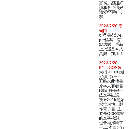
富翁。感謝好
讀和各位讓好
讀變得更好，
讚。
2023/7/26 袁
樹國
好些書都沒有
prc檔案，有
點遺憾！重新
上架還是令人
高興，加油！
2023/7/20
KYLESONG
大概2010知道
好讀, 就三不
五時來此找書,
原本只有看書
時順便回報一
些文字勘誤,
後來2015開始
幫忙周博士製
作電子書, 主
要是OCR檔案
的文字校對,
也曾經掃瞄了
一,二本書進行