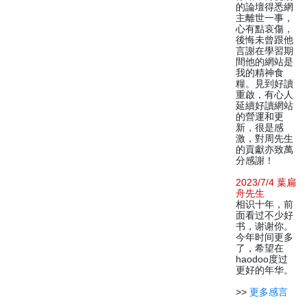
的論壇得悉網
主離世一事，
心有點哀傷，
後悔未曾跟他
言謝在學習期
間他的網站是
我的精神食
糧。見到好讀
重啟，有心人
延續好讀網站
的營運和更
新，很是感
激，對周先生
的貢獻亦致萬
分感謝！
2023/7/4 葉扁
舟先生
相识十年，前
面看过不少好
书，谢谢你。
今年时间更多
了，希望在
haodoo度过
更好的年华。
>>
更多感言