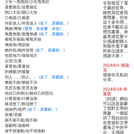
少女一甩甩頭/少女甩甩頭
令我發現了電
還麼接近/這麼接近
子書的世界。
閉口大笑/開口大笑
雖然我也會買
實體書，但在
己兩度/已兩度
這十多年間，
外影迷人/外形迷人
(改了，原書錯。)
也會不斷在這
興緻/興致
(通用，依原書，未改)
裡找書看。身
無憂無慢/無憂無慮
(改了，原書錯。)
處香港也要十
葡萄牙藉籍/葡萄牙籍
分感謝創辦人
傳柴病/傳染病
和製作電子書
她外祖/她外祖母
(改了，原書錯。)
的各位讀友，
包留地方/保留地方
感謝大家！
左翌/左翼
2024/6/1 德瑞
著看他/看著他
克
的捲髮/的鬈髮
感谢你无私的
別人」。/別人。」
(改了，原書錯。)
分享。
猶疑不絕/猶疑不決
意思去傲/意思去做
2024/5/18 布
他自己的相法/她自己的想法
莱恩
什麼遣樣/什麼這樣
《好讀》網站
可以說是啟蒙
移清楚了/夠清楚了
了我對文學的
他他們/他們
(改了，原書錯。)
興趣，一個提
吞樂/杏樂
供了我自由自
能不能不能/能不能
在悠遊於文學
遊獻時/遊戲時
書海之中的平
做乎很激動/似乎很激動
台，太感謝