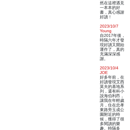
然在這裡遇見
一本本的好
書，真心感謝
好讀！
2023/10/7
Young
自2017年後，
時隔六年才發
現好讀又開始
運作了，真的
充滿深深感
謝。
2023/10/4
JOE
好多年前，在
好讀發現艾西
莫夫的基地系
列，還有科小
說海伯利昂，
讓我在年輕歲
月，住在忠孝
東路旁玉成公
園附近的時
候，獲得了很
多閱讀的樂
趣。時隔多