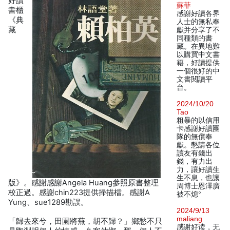
好讀
蘇菲
書櫃
感謝好讀各界
《典
人士的無私奉
藏
獻并分享了不
同種類的書
藏。在異地難
以購買中文書
籍，好讀提供
一個很好的中
文書閱讀平
台。
2024/10/20
Tao
粗暴的以信用
卡感謝好讀團
隊的無償奉
獻。懇請各位
讀友有錢出
錢，有力出
力，讓好讀生
生不息，也讓
版》。感謝感謝Angela Huang參照原書整理
周博士恩澤廣
校正過。感謝chin223提供掃描檔。感謝A
被不熄°
Yung、sue1289勘誤。
2024/9/13
maliang
「歸去來兮，田園將蕪，胡不歸？」鄉愁不只
感谢好读，无