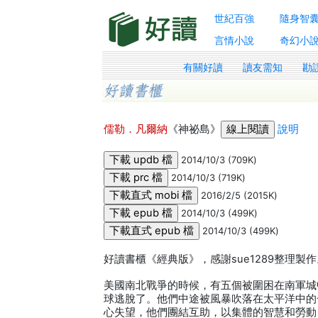
世紀百強
隨身智
言情小說
奇幻小
有關好讀
讀友需知
勘
儒勒．凡爾納
《神祕島》
說明
2014/10/3 (709K)
2014/10/3 (719K)
2016/2/5 (2015K)
2014/10/3 (499K)
2014/10/3 (499K)
好讀書櫃《經典版》，感謝sue1289整理製
美國南北戰爭的時候，有五個被圍困在南軍城
球逃脫了。他們中途被風暴吹落在太平洋中的
心失望，他們團結互助，以集體的智慧和勞動