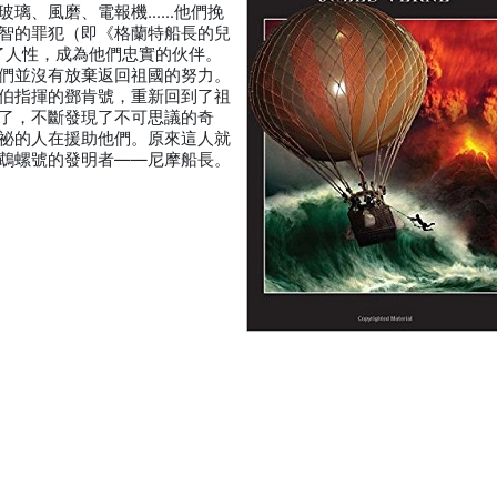
玻璃、風磨、電報機……他們挽
智的罪犯（即《格蘭特船長的兒
了人性，成為他們忠實的伙伴。
們並沒有放棄返回祖國的努力。
伯指揮的鄧肯號，重新回到了祖
了，不斷發現了不可思議的奇
祕的人在援助他們。原來這人就
鵡螺號的發明者——尼摩船長。