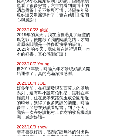
從武俠小說開始接觸到好讀，陸陸續續
也看了很多好書，六年前看到周博士的
消息覺得十分不捨與可惜，時隔多年發
現好讀又重新運作了，實在感到非常開
心與感謝！
2023/10/23 偷泥
2019年的某天，我在這裡遇見了薩豐的
風之影，便開啟了我的閱讀之路，才知
道原來閱讀是一件多麼快樂的事情。
2023年的今天，我依然在這裡遇見一本
本的好書，真心感謝好讀！
2023/10/7 Young
自2017年後，時隔六年才發現好讀又開
始運作了，真的充滿深深感謝。
2023/10/4 JOE
好多年前，在好讀發現艾西莫夫的基地
系列，還有科小說海伯利昂，讓我在年
輕歲月，住在忠孝東路旁玉成公園附近
的時候，獲得了很多閱讀的樂趣。時隔
多年，又想在好讀看點書，到了今天，
我第一次在好讀把村上春樹的收音機2讀
完，感謝好讀~
2023/10/3 snow
非常喜歡好讀，感謝好讀無私的付出與