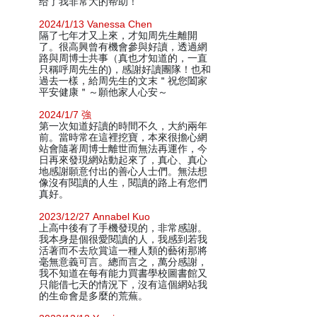
给了我非常大的帮助！
2024/1/13 Vanessa Chen
隔了七年才又上來，才知周先生離開
了。很高興曾有機會參與好讀，透過網
路與周博士共事（真也才知道的，一直
只稱呼周先生的)，感謝好讀團隊！也和
過去一樣，給周先生的文末＂祝您闔家
平安健康＂～願他家人心安～
2024/1/7 強
第一次知道好讀的時間不久，大約兩年
前。當時常在這裡挖寶，本來很擔心網
站會隨著周博士離世而無法再運作，今
日再來發現網站動起來了，真心、真心
地感謝願意付出的善心人士們。無法想
像沒有閱讀的人生，閱讀的路上有您們
真好。
2023/12/27 Annabel Kuo
上高中後有了手機發現的，非常感謝。
我本身是個很愛閱讀的人，我感到若我
活著而不去欣賞這一種人類的藝術那將
毫無意義可言。總而言之，萬分感謝，
我不知道在每有能力買書學校圖書館又
只能借七天的情況下，沒有這個網站我
的生命會是多麼的荒蕪。