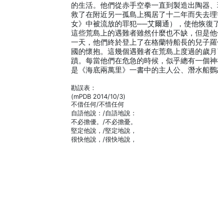
的生活。他們從赤手空拳一直到製造出陶器、
救了在附近另一孤島上獨居了十二年而失去理
女》中被流放的罪犯──艾爾通），使他恢復
這些荒島上的遇難者雖然什麼也不缺，但是他
一天，他們終於登上了在格蘭特船長的兒子羅
國的懷抱。這幾個遇難者在荒島上度過的歲月
蹟。每當他們在危急的時候，似乎總有一個神
是《海底兩萬里》一書中的主人公、潛水船鸚
勘誤表：
(mPDB 2014/10/3)
不借任何/不惜任何
自語他說：/自語地說：
不必擔優。/不必擔憂。
堅定他說，/堅定地說，
很快他說，/很快地說，