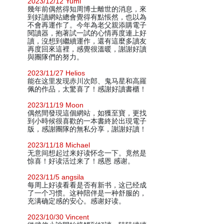
2023/12/12 Yumi
幾年前偶然得知周博士離世的消息，來
到好讀網站總會覺得有點悵然，也以為
不會再運作了。今年為老父親添購電子
閱讀器，抱著試一試的心情再度連上好
讀，沒想到繼續運作，還有這麼多讀友
再度回來這裡，感覺很溫暖，謝謝好讀
與團隊們的努力。
2023/11/27 Helios
能在这里发现赤川次郎、鬼马星和高羅
佩的作品，太驚喜了！感謝好讀書櫃！
2023/11/19 Moon
偶然間發現這個網站，如獲至寶，更找
到小時候很喜歡的一本書終於出現電子
版，感謝團隊的無私分享，謝謝好讀！
2023/11/18 Michael
无意间想起过来好读怀念一下。竟然是
惊喜！好读活过来了！感恩 感谢。
2023/11/5 angsila
每周上好读看看是否有新书，这已经成
了一个习惯。这种陪伴是一种舒服的，
充满确定感的安心。感谢好读。
2023/10/30 Vincent