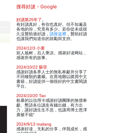
搜尋好讀 - Google
好讀第25年了
。
有好讀真好，有你也真好。但不知遍及
各地的你，究竟有多少。若你從未或很
久沒贊助過好讀，
請按這裡
，贊助好讀
也讓我們知道你的鼓勵與支持。
2024/12/3 小黄
前人栽树，后人乘凉。感谢好读网站，
感谢所有的故事。
2024/10/22 蘇菲
感謝好讀各界人士的無私奉獻并分享了
不同種類的書藏。在異地難以購買中文
書籍，好讀提供一個很好的中文書閱讀
平台。
2024/10/20 Tao
粗暴的以信用卡感謝好讀團隊的無償奉
獻。懇請各位讀友有錢出錢，有力出
力，讓好讀生生不息，也讓周博士恩澤
廣被不熄°
2024/9/13 maliang
感谢好读，无私的分享，伴我成长，感