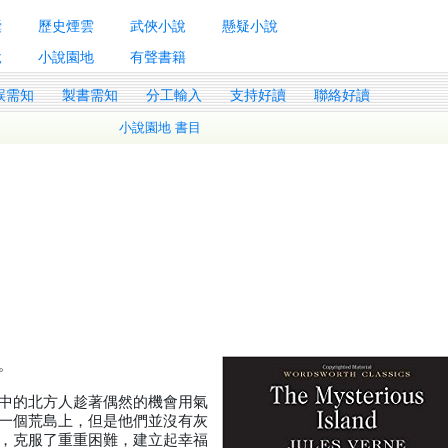
囊
歷史煙雲
武俠小說
懸疑小說
說
小說園地
有聲書籍
誤需知
製書需知
分工輸入
支持好讀
聯絡好讀
小說園地 書目
作。
中的北方人趁著偶然的機會用氣
一個荒島上，但是他們並沒有灰
，克服了重重困難，建立起幸福