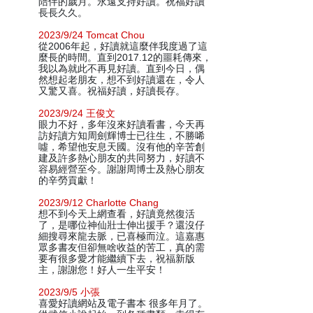
陪伴的歲月。永遠支持好讀。祝福好讀
長長久久。
2023/9/24 Tomcat Chou
從2006年起，好讀就這麼伴我度過了這
麼長的時間。直到2017.12的噩耗傳來，
我以為就此不再見好讀。直到今日，偶
然想起老朋友，想不到好讀還在，令人
又驚又喜。祝福好讀，好讀長存。
2023/9/24 王俊文
眼力不好，多年沒來好讀看書，今天再
訪好讀方知周劍輝博士已往生，不勝唏
噓，希望他安息天國。沒有他的辛苦創
建及許多熱心朋友的共同努力，好讀不
容易經營至今。謝謝周博士及熱心朋友
的辛勞貢獻！
2023/9/12 Charlotte Chang
想不到今天上網查看，好讀竟然復活
了，是哪位神仙壯士伸出援手？還沒仔
細搜尋來龍去脈，已喜極而泣。這嘉惠
眾多書友但卻無啥收益的苦工，真的需
要有很多愛才能繼續下去，祝福新版
主，謝謝您！好人一生平安！
2023/9/5 小張
喜愛好讀網站及電子書本 很多年月了。