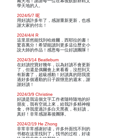
藏天地！謝謝每一位在幕後默默耕耘文
學天地的人。
2024/5/7 呢
用好讀許多年了，感謝重新更新，也感
謝大家的付出！
2024/4/4 R
這里居然能找到哈維爾．西耶拉的書！
驚喜萬分！希望能讀到更多這位歷史小
說大師的作品！感恩每一位好讀團隊！
2024/3/14 Beatlebum
在好讀挖寶好幾年，以為好讀不會更新
了，但還是偶爾會上來看看，沒想到又
有新書了，超級感動！好讀真的陪我渡
過好多個通勤的日子跟愜意的週末，謝
謝好讀！
2024/3/9 Christine
好讀是我這個文字工作者隨時隨地的好
朋友，我有空就上來，給我許多精神糧
食，伴我度過許多白天黑夜，有好讀，
真好！非常感謝幕後團隊。
2024/2/19 He Zhong
非常非常感谢好读，许多外面找不到的
书都在这里找到了，找书的过程，好读