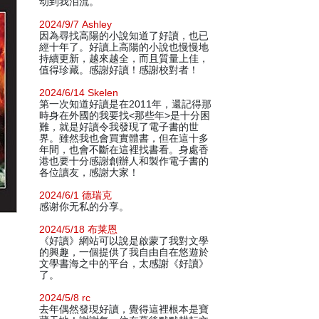
动到我泪流。
2024/9/7 Ashley
因為尋找高陽的小說知道了好讀，也已
經十年了。好讀上高陽的小說也慢慢地
持續更新，越來越全，而且質量上佳，
值得珍藏。感謝好讀！感謝校對者！
2024/6/14 Skelen
第一次知道好讀是在2011年，還記得那
時身在外國的我要找<那些年>是十分困
難，就是好讀令我發現了電子書的世
界。雖然我也會買實體書，但在這十多
年間，也會不斷在這裡找書看。身處香
港也要十分感謝創辦人和製作電子書的
各位讀友，感謝大家！
2024/6/1 德瑞克
感谢你无私的分享。
2024/5/18 布莱恩
《好讀》網站可以說是啟蒙了我對文學
的興趣，一個提供了我自由自在悠遊於
文學書海之中的平台，太感謝《好讀》
了。
2024/5/8 rc
去年偶然發現好讀，覺得這裡根本是寶