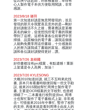
從武俠小說起始，到各種書類，幸得有
心人製作電子本供方便取用閱讀，非常
感謝。
2023/8/18 璐羽
第一次知道好讀是無意間發現的，並且
發現的那天令我驚喜且意外的是—剛好
是好讀復活不久之後，覺著應該是某種
莫名的緣分，促使想找些電子書的我被
帶到了這裡。這裡有著各位前輩們辛苦
掃描、品質極佳的電子書，讓我這個後
人能夠免費享用這些書籍，十分感激前
人的努力讓我成了書籍的富翁。感謝好
讀和各位讓好讀變得更好，讚。
2023/7/26 袁樹國
好些書都沒有prc檔案，有點遺憾！重新
上架還是令人高興，加油！
2023/7/20 KYLESONG
大概2010知道好讀, 就三不五時來此找
書, 原本只有看書時順便回報一些文字勘
誤, 後來2015開始幫忙周博士製作電子
書, 主要是OCR檔案的文字校對, 也曾經
掃瞄了一,二本書進行校對提供txt, 周博
士也幫忙製作了電子書格式上架, 非常感
念~ 可惜後來2016年中事忙, 暫停了校對
的支持, 再後來就是看到周博士由友人的