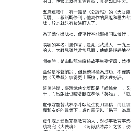
的日、晚報上就有五篇連載，真是如日中天。
五篇連載中，有一篇是《公論報》的《天香飆
天驕」，報紙既停刊，他寫作的興趣和壓力都
版，於是就只有緊逼盯人了。
為了應付出版社、使單行本能繼續問世發行，
易容的本名叫盧作霖，是湖北武漢人，一九三
的人。大夥兒雖然常常見面，他總是靜靜地坐
開始時，是由臥龍生略述故事重要情節，然後
雖然是啼聲初試，但竟續得極為成功。不僅將
把《天香飆》續得更上層樓，而大獲好評。
這個時期，臺灣武俠文壇既是「蟠桃會」，又
千，而出版社也瞪著眼在恭候「英雄」、「霸
盧作霖能替武林泰斗臥龍生捉刀續稿，而且續
商和友好的鼓舞下，盧作霖便以「易容」為筆
盧作霖是受過完整教育的人，對從事教育事業
續寫完《大俠魂》、《河嶽點將錄》之後，便