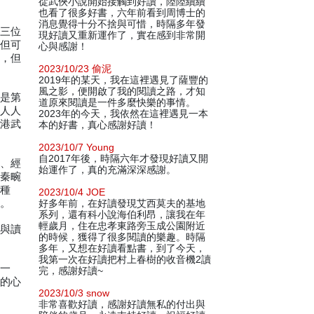
從武俠小說開始接觸到好讀，陸陸續續
也看了很多好書，六年前看到周博士的
消息覺得十分不捨與可惜，時隔多年發
而三位
現好讀又重新運作了，實在感到非常開
，但可
心與感謝！
」，但
2023/10/23 偷泥
2019年的某天，我在這裡遇見了薩豐的
風之影，便開啟了我的閱讀之路，才知
其是第
道原來閱讀是一件多麼快樂的事情。
得人人
2023年的今天，我依然在這裡遇見一本
、港武
本的好書，真心感謝好讀！
2023/10/7 Young
自2017年後，時隔六年才發現好讀又開
世、經
始運作了，真的充滿深深感謝。
過秦畹
這種
2023/10/4 JOE
了。
好多年前，在好讀發現艾西莫夫的基地
系列，還有科小說海伯利昂，讓我在年
輕歲月，住在忠孝東路旁玉成公園附近
，與讀
的時候，獲得了很多閱讀的樂趣。時隔
多年，又想在好讀看點書，到了今天，
我第一次在好讀把村上春樹的收音機2讀
的一
完，感謝好讀~
緻的心
2023/10/3 snow
非常喜歡好讀，感謝好讀無私的付出與