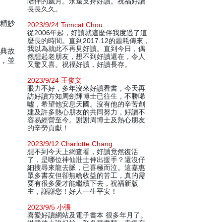
陪伴的歲月。永遠支持好讀。祝福好讀
長長久久。
出精妙
2023/9/24 Tomcat Chou
從2006年起，好讀就這麼伴我度過了這
麼長的時間。直到2017.12的噩耗傳來，
我以為就此不再見好讀。直到今日，偶
語典故
然想起老朋友，想不到好讀還在，令人
釋，並
又驚又喜。祝福好讀，好讀長存。
2023/9/24 王俊文
眼力不好，多年沒來好讀看書，今天再
訪好讀方知周劍輝博士已往生，不勝唏
噓，希望他安息天國。沒有他的辛苦創
建及許多熱心朋友的共同努力，好讀不
容易經營至今。謝謝周博士及熱心朋友
的辛勞貢獻！
2023/9/12 Charlotte Chang
想不到今天上網查看，好讀竟然復活
了，是哪位神仙壯士伸出援手？還沒仔
細搜尋來龍去脈，已喜極而泣。這嘉惠
眾多書友但卻無啥收益的苦工，真的需
要有很多愛才能繼續下去，祝福新版
主，謝謝您！好人一生平安！
2023/9/5 小張
喜愛好讀網站及電子書本 很多年月了。