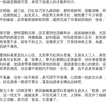
一點確是難能可貴，表現了他過人的才氣和功力。
文昭懿、趙三姑、許紅玫乃至九曲四皓，都性格鮮明，面貌清晰，
，也躍然紙上，如見其人。倒是男主角華天虹，雖然費了不少筆墨
平的緣故，反而被那個框框所限，縱然完成了作者賦與他的「使命
筆丕變，變得靈動活潑，語言運用也流暢雋永，描述細緻生動。尤
他們的精靈古怪、俠膽風義，妙到毫巔，特別是那個小五兒，更寫
然筆墨不多，卻有千鈞之力。這幾章文字，可算得神來之筆，為臺
也絕不遜色。
愛情糾葛更是扣人心弦。尤其華天虹與白君儀、玉鼎夫人三人，身
多角兒女私情，連「當事人」華天虹都難以妥善處理，但作者卻透
到好處，使讀者帶著感動而喜悅的熱淚，邊讀邊發出會心的微笑。
世界的潮流，但在書中那朝代不明的「古代」裏，也不必多所責備
不風趣，沒有一段不精采，真可謂字字珠璣。心想摘一段妙文出來
。好在讀者一眼就可看出，還是由讀者去獨自品味吧。
第九十章《武林至尊》裏寫秦畹鳳處理白君儀和玉鼎夫人「取寶」
。這一段文字，娓娓道來，不但充滿了人性、人情味，而且作了細
文之流暢，真可謂「直追」王度廬了。