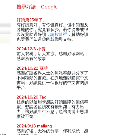
搜尋好讀 - Google
好讀第25年了
。
有好讀真好，有你也真好。但不知遍及
各地的你，究竟有多少。若你從未或很
久沒贊助過好讀，
請按這裡
，贊助好讀
也讓我們知道你的鼓勵與支持。
2024/12/3 小黄
前人栽树，后人乘凉。感谢好读网站，
感谢所有的故事。
2024/10/22 蘇菲
感謝好讀各界人士的無私奉獻并分享了
不同種類的書藏。在異地難以購買中文
書籍，好讀提供一個很好的中文書閱讀
平台。
2024/10/20 Tao
粗暴的以信用卡感謝好讀團隊的無償奉
獻。懇請各位讀友有錢出錢，有力出
力，讓好讀生生不息，也讓周博士恩澤
廣被不熄°
2024/9/13 maliang
感谢好读，无私的分享，伴我成长，感