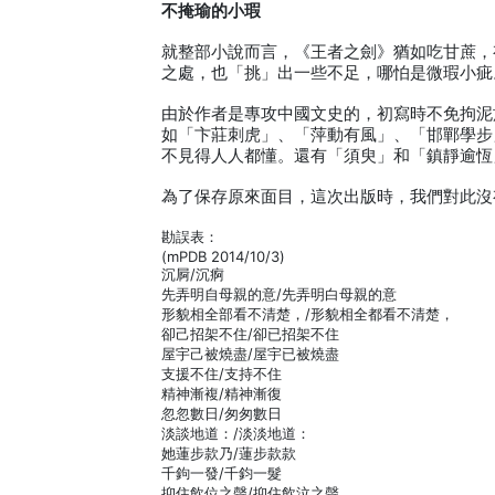
不掩瑜的小瑕
就整部小說而言，《王者之劍》猶如吃甘蔗，
之處，也「挑」出一些不足，哪怕是微瑕小疵
由於作者是專攻中國文史的，初寫時不免拘泥
如「卞莊刺虎」、「萍動有風」、「邯鄲學步
不見得人人都懂。還有「須臾」和「鎮靜逾恆
為了保存原來面目，這次出版時，我們對此沒
勘誤表：
(mPDB 2014/10/3)
沉屙/沉痾
先弄明自母親的意/先弄明白母親的意
形貌相全部看不清楚，/形貌相全都看不清楚，
卻己招架不住/卻已招架不住
屋宇己被燒盡/屋宇已被燒盡
支援不住/支持不住
精神漸複/精神漸復
忽忽數日/匆匆數日
淡談地道：/淡淡地道：
她蓮步款乃/蓮步款款
千鉤一發/千鈞一髮
抑住飲位之聲/抑住飲泣之聲