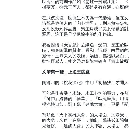
臥龍生的前期作品如《驚虹一劍震江湖》、《
楊夢寰、徐元平等人，都是身有奇遇，在歷經
在武俠文壇，臥龍生不失為一代梟雄，但在女
情觀是他個人的「內心世界」，別人無法窺知
反射投影到作品裏，男主角成了美女傾慕的對
遐思。這正是早期臥龍生的創作路線。
易容因續《天香飆》之緣遇，受知、見重於臥
時，如秦畹鳳的賢淑、親和、沉穩；白君儀的
癡情；玉鼎夫人的妖嬈、嬌媚、豔冶以及白、
動情而感人，較之乃師臥龍生確有「青出於藍
文筆突一變，上追王度廬
陶淵明的《桃花源記》中用「初極狹，才通人
可能是作者受了求好、求工心切的壓力，在前
「師門」嫡傳的「藝業」，「臥龍筆法」用得
得流轉自如，到了寫「建醮大會」，更是「豁
寫類似「天下英雄大會」的大場面、大場景，
的大戲，名角全在臺上，編劇、導演必須讓每
兒發愣。「建醮大會」的大陣容、大場面，易