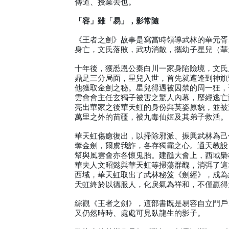
傳道、授業去也。
「容」雖「易」，影常隨
《王者之劍》故事是寫當時領導武林的華元胥
身亡，文氏落敗，武功消散，攜幼子星兒（華
十年後，獲悉恩公秦白川一家身陷險境，文氏
鼎足三分局面，星兒入世，首先就遭逢到神旗
他獲取金劍之秘。星兒得遇被囚禁的周一狂，
雲會會主任玄獨子被害之驚人內幕，歷經逃亡
亮出華家之後華天虹的身份與英姿原貌，並被
萬里之外的苗疆，被九毒仙姬及其弟子救活。
華天虹傷癒復出，以掃除邪派、振興武林為己
奪金劍，爾虞我詐，各存獨霸之心。通天教設
幫與風雲會亦各懷鬼胎。建醮大會上，西域梟
華夫人文昭懿與華天虹等掃蕩群醜，消弭了這
西域，華天虹取出了武林秘笈《劍經》，成為
天虹終於以德服人，化戾氣為祥和，不僅贏得
綜觀《王者之劍》，這部書既是易容自立門戶
又仍然時時、處處可見臥龍生的影子。