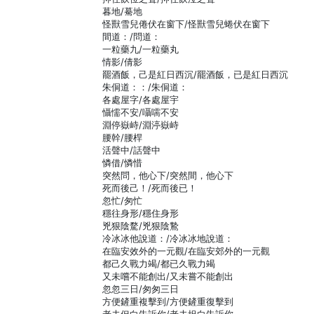
暮地/驀地
怪獸雪兒倦伏在窗下/怪獸雪兒蜷伏在窗下
間道：/問道：
一粒藥九/一粒藥丸
情影/倩影
罷酒飯，己是紅日西沉/罷酒飯，已是紅日西沉
朱侗道：：/朱侗道：
各處屋字/各處屋宇
懾懦不安/囁嚅不安
淵停嶽峙/淵渟嶽峙
腰幹/腰桿
活聲中/話聲中
憐借/憐惜
突然問，他心下/突然間，他心下
死而後己！/死而後已！
忽忙/匆忙
穩往身形/穩住身形
兇狠陰騖/兇狠陰鷙
冷冰冰他說道：/冷冰冰地說道：
在臨安效外的一元觀/在臨安郊外的一元觀
都己久戰力竭/都已久戰力竭
又未嚐不能創出/又未嘗不能創出
忽忽三日/匆匆三日
方便鏟重複擊到/方便鏟重復擊到