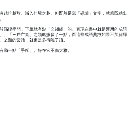
有越吃越甜、漸入佳境之趣。但既然是寫「導讀」文字，就應既點
。
於滿腹學問，下筆就有點「文縐縐」的。表現在書中就是運用的成
」、「三戶亡秦」之類略嫌多了一點，而這些成語典故如果不加解
」之類的套話，就更是多得離了譜。
有動一點「手腳」。好在它不傷大雅。