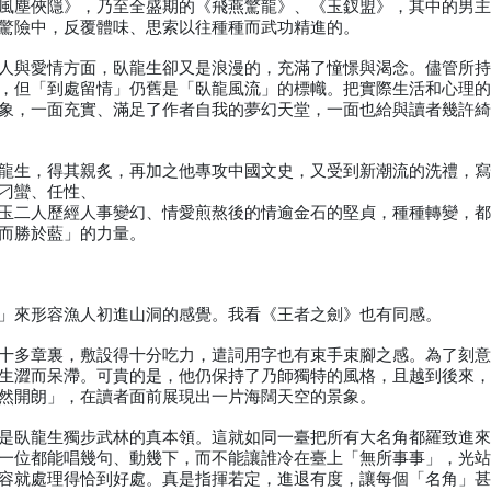
風塵俠隱》，乃至全盛期的《飛燕驚龍》、《玉釵盟》，其中的男
驚險中，反覆體味、思索以往種種而武功精進的。
人與愛情方面，臥龍生卻又是浪漫的，充滿了憧憬與渴念。儘管所
，但「到處留情」仍舊是「臥龍風流」的標幟。把實際生活和心理
象，一面充實、滿足了作者自我的夢幻天堂，一面也給與讀者幾許
龍生，得其親炙，再加之他專攻中國文史，又受到新潮流的洗禮，
刁蠻、任性、
玉二人歷經人事變幻、情愛煎熬後的情逾金石的堅貞，種種轉變，
而勝於藍」的力量。
」來形容漁人初進山洞的感覺。我看《王者之劍》也有同感。
十多章裏，敷設得十分吃力，遣詞用字也有束手束腳之感。為了刻
生澀而呆滯。可貴的是，他仍保持了乃師獨特的風格，且越到後來
然開朗」，在讀者面前展現出一片海闊天空的景象。
是臥龍生獨步武林的真本領。這就如同一臺把所有大名角都羅致進
一位都能唱幾句、動幾下，而不能讓誰冷在臺上「無所事事」，光
容就處理得恰到好處。真是指揮若定，進退有度，讓每個「名角」