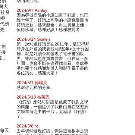
校初
动到我泪流。
興大
2024/9/7 Ashley
版社發
因為尋找高陽的小說知道了好讀，也已
由春
經十年了。好讀上高陽的小說也慢慢地
霖代續
持續更新，越來越全，而且質量上佳，
之先
值得珍藏。感謝好讀！感謝校對者！
2024/6/14 Skelen
第一次知道好讀是在2011年，還記得那
立創
時身在外國的我要找<那些年>是十分困
再接
難，就是好讀令我發現了電子書的世
退，
界。雖然我也會買實體書，但在這十多
年間，也會不斷在這裡找書看。身處香
港也要十分感謝創辦人和製作電子書的
各位讀友，感謝大家！
2024/6/1 德瑞克
感谢你无私的分享。
2024/5/18 布莱恩
《好讀》網站可以說是啟蒙了我對文學
的興趣，一個提供了我自由自在悠遊於
文學書海之中的平台，太感謝《好讀》
了。
2024/5/8 rc
灣每天
去年偶然發現好讀，覺得這裡根本是寶