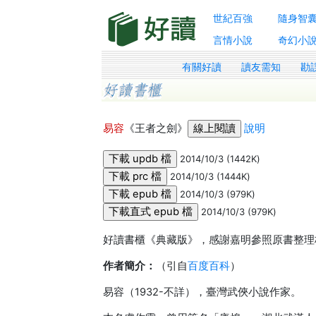
世紀百強
隨身智
言情小說
奇幻小
有關好讀
讀友需知
勘
易容
《王者之劍》
說明
2014/10/3 (1442K)
2014/10/3 (1444K)
2014/10/3 (979K)
2014/10/3 (979K)
好讀書櫃《典藏版》，感謝嘉明參照原書整理
作者簡介：
（引自
百度百科
）
易容（1932-不詳），臺灣武俠小說作家。