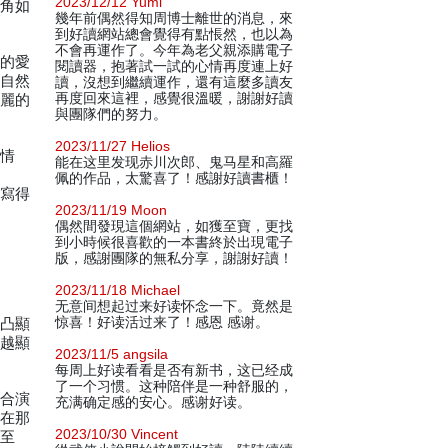
2023/12/12 Yumi
主角如
幾年前偶然得知周博士離世的消息，來
到好讀網站總會覺得有點悵然，也以為
不會再運作了。今年為老父親添購電子
持的愛
閱讀器，抱著試一試的心情再度連上好
的自然
讀，沒想到繼續運作，還有這麼多讀友
再度回來這裡，感覺很溫暖，謝謝好讀
綺麗的
與團隊們的努力。
2023/11/27 Helios
寫情
能在这里发现赤川次郎、鬼马星和高羅
佩的作品，太驚喜了！感謝好讀書櫃！
都寫得
2023/11/19 Moon
偶然間發現這個網站，如獲至寶，更找
到小時候很喜歡的一本書終於出現電子
版，感謝團隊的無私分享，謝謝好讀！
2023/11/18 Michael
无意间想起过来好读怀念一下。竟然是
惊喜！好读活过来了！感恩 感谢。
意凸顯
，越顯
2023/11/5 angsila
每周上好读看看是否有新书，这已经成
了一个习惯。这种陪伴是一种舒服的，
來合演
充满确定感的安心。感谢好读。
站在那
2023/10/30 Vincent
甚至