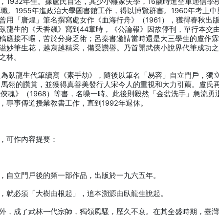
1932年生。據盧氏自述，其少小離家失學，16歲時進空軍通信學
職。1955年進政治大學圖書館工作，得以博覽群書。1960年考上中
曾用「唐煌」筆名撰寫處女作《血海行舟》（1961），獲得春秋出
臥龍生的《天香飆》寫到44章時，《公論報》因故停刊，單行本交
稿應接不暇，苦於分身乏術；呂秦書邀請當時還是大三學生的盧作
溢妙筆生花，越寫越精采，備受讚譽。乃首開武俠小說界代筆成功
之林。
年又為臥龍生代筆續寫《素手劫》，隨後以筆名「易容」自立門戶，獨
、司馬翎的讚賞，並獲得真善美發行人宋今人的重視和大力引薦。盧氏
大俠魂》（1968）等書，名噪一時。此後則毅然「金盆洗手」急流勇
，專事傳道授業教書工作，直到1992年退休。
，可作內容提要：
，自立門戶後的第一部作品，出版於一九六五年。
，就必須「大樹由根起」，追本溯源由臥龍生說起。
外，成了武林一代宗師，獨領風騷，歷久不衰。在其全盛時期，臺