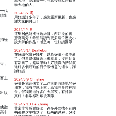
藏天地！謝謝每一位在幕後默默耕耘文
學天地的人。
「一代
2024/5/7 呢
繼續出
用好讀許多年了，感謝重新更新，也感
謝大家的付出！
2024/4/4 R
這里居然能找到哈維爾．西耶拉的書！
驚喜萬分！希望能讀到更多這位歷史小
帶拘謹
說大師的作品！感恩每一位好讀團隊！
2024/3/14 Beatlebum
在好讀挖寶好幾年，以為好讀不會更新
了，但還是偶爾會上來看看，沒想到又
有新書了，超級感動！好讀真的陪我渡
添香，
過好多個通勤的日子跟愜意的週末，謝
謝好讀！
成百上
2024/3/9 Christine
好讀是我這個文字工作者隨時隨地的好
朋友，我有空就上來，給我許多精神糧
食，伴我度過許多白天黑夜，有好讀，
在出版
真好！非常感謝幕後團隊。
2024/2/19 He Zhong
當他繼
非常非常感谢好读，许多外面找不到的
裏高中
书都在这里找到了，找书的过程，好读