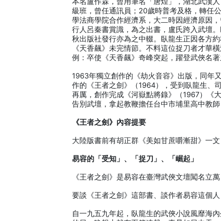
本名盧作霖，曾用筆名「唐煌」，湖北武漢人，
級班，曾任通訊員；20歲時普考及格，轉任公
學法商學院合作經濟系，大二時因經濟原因，
行人呂秦書賞識，為之出書，盧氏跨入武壇。
秋出版社發行亦為之中輟。臥龍生正因各方約
《天香飆》未完情節。不料這位捉刀者才華橫
例：卒使《天香飆》奇峰突起，躍登武俠名著
1963年獨立創作的《劫火音容》出版，同
作的《王者之劍》（1964），受到臥龍生
再厲，創作完成《河嶽點將錄》（1967）《
告別武壇，拿起教鞭擔任台中市埔里高中教師
《王者之劍》內容提要
大陸版書前有胡正群《美如甘蔗嚼漸甜》一文
易容的「受知」、「捉刀」、「崛起」
《王者之劍》是易容在臺灣武俠文壇闖名立萬
要談《王者之劍》這部書、談作者易容這個人
自一九五九年起，臥龍生的武俠小說風靡海內