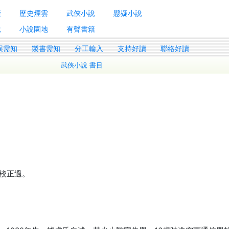
囊
歷史煙雲
武俠小說
懸疑小說
說
小說園地
有聲書籍
誤需知
製書需知
分工輸入
支持好讀
聯絡好讀
武俠小說 書目
校正過。