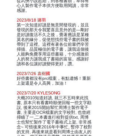
從武俠小說起始，到各種書類，幸得有
心人製作電子本供方便取用閱讀，非常
感謝。
2023/8/18 璐羽
第一次知道好讀是無意間發現的，並且
發現的那天令我驚喜且意外的是—剛好
是好讀復活不久之後，覺著應該是某種
莫名的緣分，促使想找些電子書的我被
帶到了這裡。這裡有著各位前輩們辛苦
掃描、品質極佳的電子書，讓我這個後
人能夠免費享用這些書籍，十分感激前
人的努力讓我成了書籍的富翁。感謝好
讀和各位讓好讀變得更好，讚。
2023/7/26 袁樹國
好些書都沒有prc檔案，有點遺憾！重新
上架還是令人高興，加油！
2023/7/20 KYLESONG
大概2010知道好讀, 就三不五時來此找
書, 原本只有看書時順便回報一些文字勘
誤, 後來2015開始幫忙周博士製作電子
書, 主要是OCR檔案的文字校對, 也曾經
掃瞄了一,二本書進行校對提供txt, 周博
士也幫忙製作了電子書格式上架, 非常感
念~ 可惜後來2016年中事忙, 暫停了校對
的支持, 再後來就是看到周博士由友人的