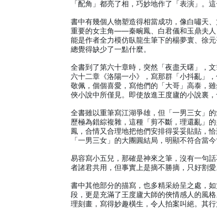
「配角」都亮了相，巧妙地作了「表演」。這
書中有幾個人物塑造得相當成功，像白嘯天、
重要的女主角——秦畹鳳、白君儀和玉鼎夫人
能是作者全力模仿臥龍生筆下的楊夢寰、徐元
總覺得缺少了一點什麼。
全書到了第六十章時，突然「夜盡天曙」，文
六十二章《洛陽一小》，寫那群「小抖亂」，
敬佩，個個喜愛，寫他們的「大哥」高泰，雖
俠小說中所僅見。即使放進王度廬的小說裏，
全書雖以重筆寫江湖爭雄，但「一男三女」的
歷極為錯綜複雜，這種「剪不斷，理還亂」的
鳳，合情又合理地把他們安排得妥妥貼貼，恰
「一男三女」的大團圓結局，明顯不符合當今
易容寫小五兒，那確是神來之筆，沒有一句話
者諸君共用，但事實上是摘不勝摘，只好割愛
書中其他部分的描寫，也多精采紛呈之處，如
段，更是充滿了王度廬大師的俠情感人的風格
理刻畫，寫得妙趣橫生，令人拍案叫絕。其行