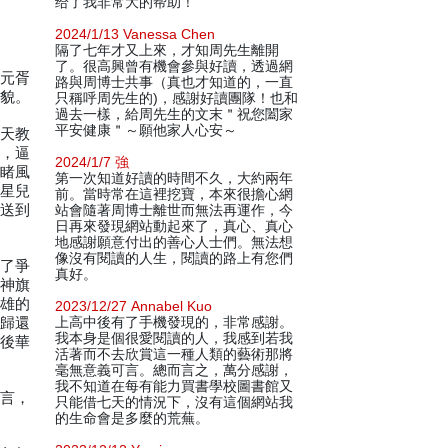
给了我非常大的帮助！
2024/1/13 Vanessa Chen
隔了七年才又上來，才知周先生離開
了。很高興曾有機會參與好讀，透過網
華元胥
路與周博士共事（真也才知道的，一直
面貌。
只稱呼周先生的)，感謝好讀團隊！也和
過去一樣，給周先生的文末＂祝您闔家
平安健康＂～願他家人心安～
通天教
潭，逼
2024/1/7 強
巧睹風
第一次知道好讀的時間不久，大約兩年
，星兒
前。當時常在這裡挖寶，本來很擔心網
其送到
站會隨著周博士離世而無法再運作，今
日再來發現網站動起來了，真心、真心
地感謝願意付出的善心人士們。無法想
像沒有閱讀的人生，閱讀的路上有您們
為了爭
真好。
。神旗
群雄的
2023/12/27 Annabel Kuo
劍歸還
上高中後有了手機發現的，非常感謝。
我本身是個很愛閱讀的人，我感到若我
最後華
活著而不去欣賞這一種人類的藝術那將
毫無意義可言。總而言之，萬分感謝，
我不知道在每有能力買書學校圖書館又
而言，
只能借七天的情況下，沒有這個網站我
的生命會是多麼的荒蕪。