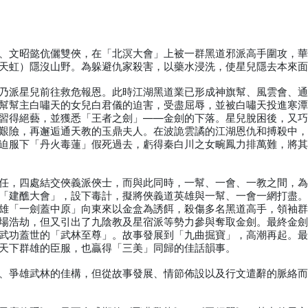
、文昭懿伉儷雙俠，在「北溟大會」上被一群黑道邪派高手圍攻，
天虹）隱沒山野。為躲避仇家殺害，以藥水浸洗，使星兒隱去本來
乃派星兒前往救危報恩。此時江湖黑道業已形成神旗幫、風雲會、
幫幫主白嘯天的女兒白君儀的迫害，受盡屈辱，並被白嘯天投進寒
習得絕藝，並獲悉「王者之劍」——金劍的下落。星兒脫困後，又
艱險，再邂逅通天教的玉鼎夫人。在波詭雲譎的江湖恩仇和搏殺中
迫服下「丹火毒蓮」假死過去，虧得秦白川之女畹鳳力排萬難，將
任，四處結交俠義派俠士，而與此同時，一幫、一會、一教之間，
「建醮大會」，設下毒計，擬將俠義道英雄與一幫、一會一網打盡
雄「一劍蓋中原」向東來以金盒為誘餌，殺傷多名黑道高手，領袖
場浩劫，但又引出了九陰教及星宿派等勢力參與奪取金劍。最終金
武功蓋世的「武林至尊」。故事發展到「九曲掘寶」，高潮再起。
天下群雄的臣服，也贏得「三美」同歸的佳話韻事。
、爭雄武林的佳構，但從故事發展、情節佈設以及行文遣辭的脈絡