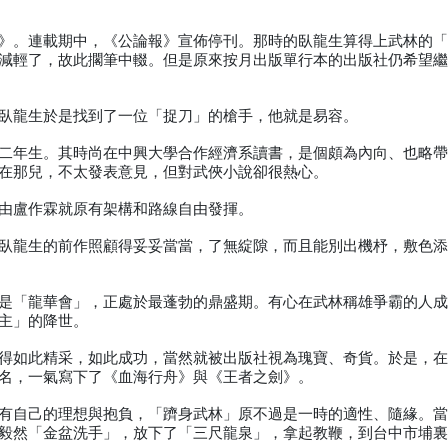
》。連載期中，《公論報》宣佈停刊。那時的臥龍生算得上武林的
減輕了，故此擱筆中輟。但是原來按月出版單行本的出版社仍希望
臥龍生於是找到了一位「捉刀」的槍手，他就是易容。
二年生。其時尚在中興大學合作經濟系讀書，是個頗為內向、也略
在那兒，不太發表意見，但對武俠小說卻很熱心。
由盧作霖就原有架構和路線自由發揮。
臥龍生的前作照顧得妥妥當當，了無綻隙，而且能別出機杼，敷色
是「龍華會」，正處於最蓬勃的鼎盛期。有心在武林稱雄爭霸的人
主」的降世。
得如此精采，如此成功，當然就被出版社視為瑰寶、奇貨。於是，
名，一氣寫下了《血海行舟》與《王者之劍》。
有自己的理想與抱負，「躋身武林」原不過是一時的適性、隨緣。
毅然「金盆洗手」，放下了「三尺龍泉」，拿起教鞭，到台中市埔