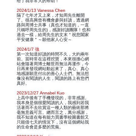
给了我非常大的帮助！
2024/1/13 Vanessa Chen
隔了七年才又上來，才知周先生離開
了。很高興曾有機會參與好讀，透過網
路與周博士共事（真也才知道的，一直
只稱呼周先生的)，感謝好讀團隊！也和
過去一樣，給周先生的文末＂祝您闔家
平安健康＂～願他家人心安～
2024/1/7 強
第一次知道好讀的時間不久，大約兩年
前。當時常在這裡挖寶，本來很擔心網
站會隨著周博士離世而無法再運作，今
日再來發現網站動起來了，真心、真心
地感謝願意付出的善心人士們。無法想
像沒有閱讀的人生，閱讀的路上有您們
真好。
2023/12/27 Annabel Kuo
上高中後有了手機發現的，非常感謝。
我本身是個很愛閱讀的人，我感到若我
活著而不去欣賞這一種人類的藝術那將
毫無意義可言。總而言之，萬分感謝，
我不知道在每有能力買書學校圖書館又
只能借七天的情況下，沒有這個網站我
的生命會是多麼的荒蕪。