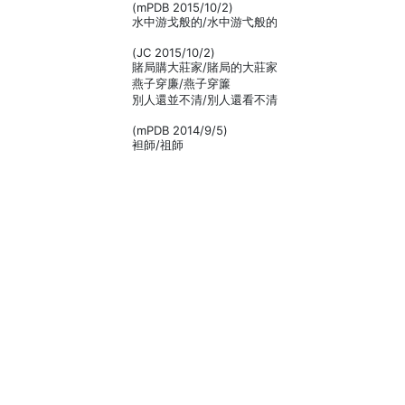
(mPDB 2015/10/2)
水中游戈般的/水中游弋般的
(JC 2015/10/2)
賭局購大莊家/賭局的大莊家
燕子穿廉/燕子穿簾
別人還並不清/別人還看不清
(mPDB 2014/9/5)
袒師/祖師