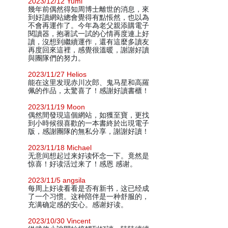
2023/12/12 Yumi
幾年前偶然得知周博士離世的消息，來
到好讀網站總會覺得有點悵然，也以為
不會再運作了。今年為老父親添購電子
閱讀器，抱著試一試的心情再度連上好
讀，沒想到繼續運作，還有這麼多讀友
再度回來這裡，感覺很溫暖，謝謝好讀
與團隊們的努力。
2023/11/27 Helios
能在这里发现赤川次郎、鬼马星和高羅
佩的作品，太驚喜了！感謝好讀書櫃！
2023/11/19 Moon
偶然間發現這個網站，如獲至寶，更找
到小時候很喜歡的一本書終於出現電子
版，感謝團隊的無私分享，謝謝好讀！
2023/11/18 Michael
无意间想起过来好读怀念一下。竟然是
惊喜！好读活过来了！感恩 感谢。
2023/11/5 angsila
每周上好读看看是否有新书，这已经成
了一个习惯。这种陪伴是一种舒服的，
充满确定感的安心。感谢好读。
2023/10/30 Vincent