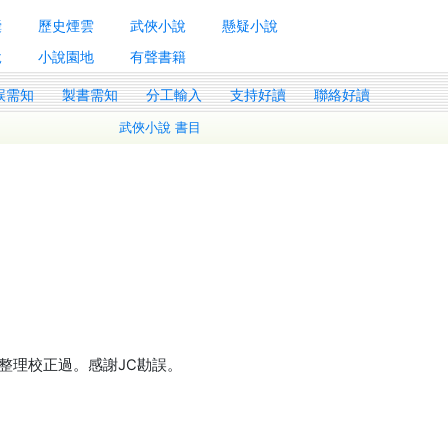
囊
歷史煙雲
武俠小說
懸疑小說
說
小說園地
有聲書籍
誤需知
製書需知
分工輸入
支持好讀
聯絡好讀
武俠小說 書目
整理校正過。感謝JC勘誤。