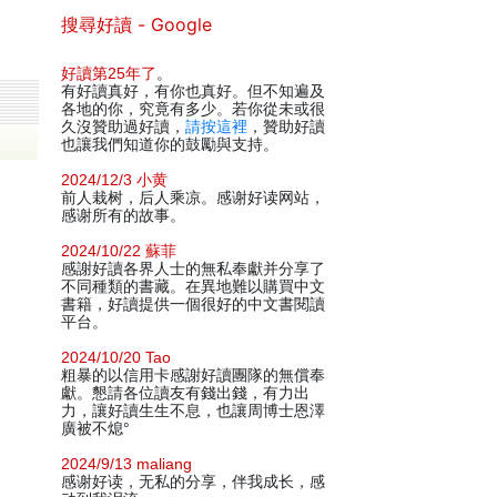
搜尋好讀 - Google
好讀第25年了
。
有好讀真好，有你也真好。但不知遍及
各地的你，究竟有多少。若你從未或很
久沒贊助過好讀，
請按這裡
，贊助好讀
也讓我們知道你的鼓勵與支持。
2024/12/3 小黄
前人栽树，后人乘凉。感谢好读网站，
感谢所有的故事。
2024/10/22 蘇菲
感謝好讀各界人士的無私奉獻并分享了
不同種類的書藏。在異地難以購買中文
書籍，好讀提供一個很好的中文書閱讀
平台。
2024/10/20 Tao
粗暴的以信用卡感謝好讀團隊的無償奉
獻。懇請各位讀友有錢出錢，有力出
力，讓好讀生生不息，也讓周博士恩澤
廣被不熄°
2024/9/13 maliang
感谢好读，无私的分享，伴我成长，感