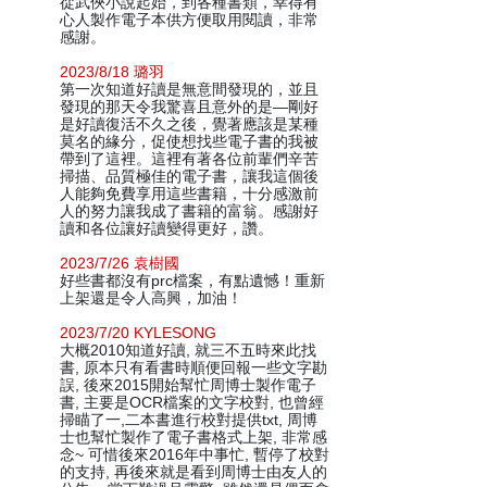
從武俠小說起始，到各種書類，幸得有
心人製作電子本供方便取用閱讀，非常
感謝。
2023/8/18 璐羽
第一次知道好讀是無意間發現的，並且
發現的那天令我驚喜且意外的是—剛好
是好讀復活不久之後，覺著應該是某種
莫名的緣分，促使想找些電子書的我被
帶到了這裡。這裡有著各位前輩們辛苦
掃描、品質極佳的電子書，讓我這個後
人能夠免費享用這些書籍，十分感激前
人的努力讓我成了書籍的富翁。感謝好
讀和各位讓好讀變得更好，讚。
2023/7/26 袁樹國
好些書都沒有prc檔案，有點遺憾！重新
上架還是令人高興，加油！
2023/7/20 KYLESONG
大概2010知道好讀, 就三不五時來此找
書, 原本只有看書時順便回報一些文字勘
誤, 後來2015開始幫忙周博士製作電子
書, 主要是OCR檔案的文字校對, 也曾經
掃瞄了一,二本書進行校對提供txt, 周博
士也幫忙製作了電子書格式上架, 非常感
念~ 可惜後來2016年中事忙, 暫停了校對
的支持, 再後來就是看到周博士由友人的