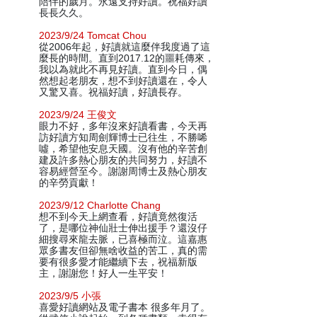
陪伴的歲月。永遠支持好讀。祝福好讀
長長久久。
2023/9/24 Tomcat Chou
從2006年起，好讀就這麼伴我度過了這
麼長的時間。直到2017.12的噩耗傳來，
我以為就此不再見好讀。直到今日，偶
然想起老朋友，想不到好讀還在，令人
又驚又喜。祝福好讀，好讀長存。
2023/9/24 王俊文
眼力不好，多年沒來好讀看書，今天再
訪好讀方知周劍輝博士已往生，不勝唏
噓，希望他安息天國。沒有他的辛苦創
建及許多熱心朋友的共同努力，好讀不
容易經營至今。謝謝周博士及熱心朋友
的辛勞貢獻！
2023/9/12 Charlotte Chang
想不到今天上網查看，好讀竟然復活
了，是哪位神仙壯士伸出援手？還沒仔
細搜尋來龍去脈，已喜極而泣。這嘉惠
眾多書友但卻無啥收益的苦工，真的需
要有很多愛才能繼續下去，祝福新版
主，謝謝您！好人一生平安！
2023/9/5 小張
喜愛好讀網站及電子書本 很多年月了。