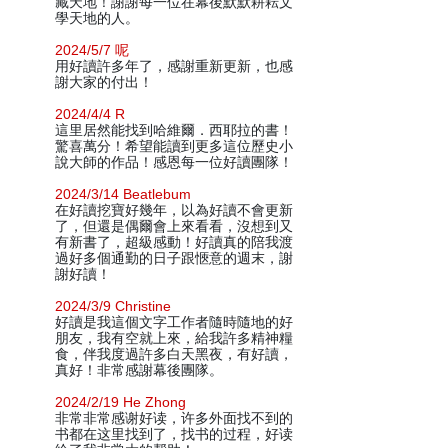
藏天地！謝謝每一位在幕後默默耕耘文
學天地的人。
2024/5/7 呢
用好讀許多年了，感謝重新更新，也感
謝大家的付出！
2024/4/4 R
這里居然能找到哈維爾．西耶拉的書！
驚喜萬分！希望能讀到更多這位歷史小
說大師的作品！感恩每一位好讀團隊！
2024/3/14 Beatlebum
在好讀挖寶好幾年，以為好讀不會更新
了，但還是偶爾會上來看看，沒想到又
有新書了，超級感動！好讀真的陪我渡
過好多個通勤的日子跟愜意的週末，謝
謝好讀！
2024/3/9 Christine
好讀是我這個文字工作者隨時隨地的好
朋友，我有空就上來，給我許多精神糧
食，伴我度過許多白天黑夜，有好讀，
真好！非常感謝幕後團隊。
2024/2/19 He Zhong
非常非常感谢好读，许多外面找不到的
书都在这里找到了，找书的过程，好读