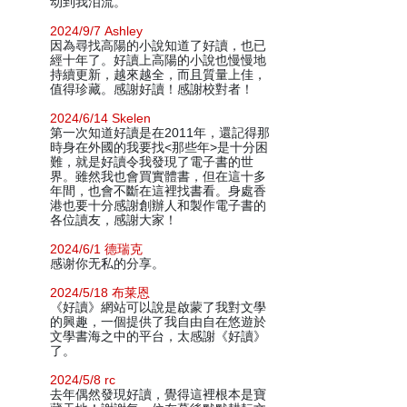
动到我泪流。
2024/9/7 Ashley
因為尋找高陽的小說知道了好讀，也已
經十年了。好讀上高陽的小說也慢慢地
持續更新，越來越全，而且質量上佳，
值得珍藏。感謝好讀！感謝校對者！
2024/6/14 Skelen
第一次知道好讀是在2011年，還記得那
時身在外國的我要找<那些年>是十分困
難，就是好讀令我發現了電子書的世
界。雖然我也會買實體書，但在這十多
年間，也會不斷在這裡找書看。身處香
港也要十分感謝創辦人和製作電子書的
各位讀友，感謝大家！
2024/6/1 德瑞克
感谢你无私的分享。
2024/5/18 布莱恩
《好讀》網站可以說是啟蒙了我對文學
的興趣，一個提供了我自由自在悠遊於
文學書海之中的平台，太感謝《好讀》
了。
2024/5/8 rc
去年偶然發現好讀，覺得這裡根本是寶