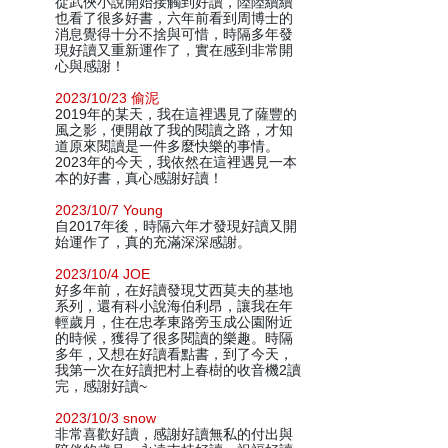
從武俠小說開始接觸到好讀，陸陸續續
也看了很多好書，六年前看到周博士的
消息覺得十分不捨與可惜，時隔多年發
現好讀又重新運作了，實在感到非常開
心與感謝！
2023/10/23 偷泥
2019年的某天，我在這裡遇見了薩豐的
風之影，便開啟了我的閱讀之路，才知
道原來閱讀是一件多麼快樂的事情。
2023年的今天，我依然在這裡遇見一本
本的好書，真心感謝好讀！
2023/10/7 Young
自2017年後，時隔六年才發現好讀又開
始運作了，真的充滿深深感謝。
2023/10/4 JOE
好多年前，在好讀發現艾西莫夫的基地
系列，還有科小說海伯利昂，讓我在年
輕歲月，住在忠孝東路旁玉成公園附近
的時候，獲得了很多閱讀的樂趣。時隔
多年，又想在好讀看點書，到了今天，
我第一次在好讀把村上春樹的收音機2讀
完，感謝好讀~
2023/10/3 snow
非常喜歡好讀，感謝好讀無私的付出與