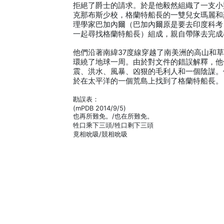
拒絕了爵士的請求。於是他毅然組織了一支小
克那布斯少校，格蘭特船長的一雙兒女瑪麗和
理學家巴加內爾（巴加內爾原是要去印度科考
一起尋找格蘭特船長）組成，親自帶隊去完成
他們沿著南緯37度線穿越了南美洲的高山和
環繞了地球一周。由於對文件的錯誤解釋，他
震、洪水、風暴、凶狠的毛利人和一個陰謀。
於在太平洋的一個荒島上找到了格蘭特船長。
勘誤表：
(mPDB 2014/9/5)
也再所難免。/也在所難免。
牲口乘下三頭/牲口剩下三頭
竟相吮吸/競相吮吸