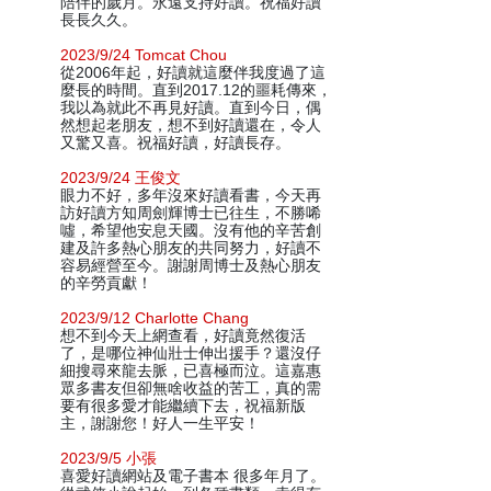
陪伴的歲月。永遠支持好讀。祝福好讀
長長久久。
2023/9/24 Tomcat Chou
從2006年起，好讀就這麼伴我度過了這
麼長的時間。直到2017.12的噩耗傳來，
我以為就此不再見好讀。直到今日，偶
然想起老朋友，想不到好讀還在，令人
又驚又喜。祝福好讀，好讀長存。
2023/9/24 王俊文
眼力不好，多年沒來好讀看書，今天再
訪好讀方知周劍輝博士已往生，不勝唏
噓，希望他安息天國。沒有他的辛苦創
建及許多熱心朋友的共同努力，好讀不
容易經營至今。謝謝周博士及熱心朋友
的辛勞貢獻！
2023/9/12 Charlotte Chang
想不到今天上網查看，好讀竟然復活
了，是哪位神仙壯士伸出援手？還沒仔
細搜尋來龍去脈，已喜極而泣。這嘉惠
眾多書友但卻無啥收益的苦工，真的需
要有很多愛才能繼續下去，祝福新版
主，謝謝您！好人一生平安！
2023/9/5 小張
喜愛好讀網站及電子書本 很多年月了。