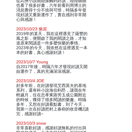
從武俠小說開始接觸到好讀，陸陸續續
也看了很多好書，六年前看到周博士的
消息覺得十分不捨與可惜，時隔多年發
現好讀又重新運作了，實在感到非常開
心與感謝！
2023/10/23 偷泥
2019年的某天，我在這裡遇見了薩豐的
風之影，便開啟了我的閱讀之路，才知
道原來閱讀是一件多麼快樂的事情。
2023年的今天，我依然在這裡遇見一本
本的好書，真心感謝好讀！
2023/10/7 Young
自2017年後，時隔六年才發現好讀又開
始運作了，真的充滿深深感謝。
2023/10/4 JOE
好多年前，在好讀發現艾西莫夫的基地
系列，還有科小說海伯利昂，讓我在年
輕歲月，住在忠孝東路旁玉成公園附近
的時候，獲得了很多閱讀的樂趣。時隔
多年，又想在好讀看點書，到了今天，
我第一次在好讀把村上春樹的收音機2讀
完，感謝好讀~
2023/10/3 snow
非常喜歡好讀，感謝好讀無私的付出與