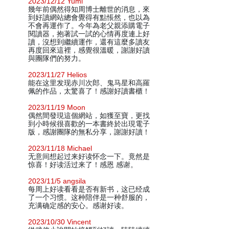
2023/12/12 Yumi
幾年前偶然得知周博士離世的消息，來
到好讀網站總會覺得有點悵然，也以為
不會再運作了。今年為老父親添購電子
閱讀器，抱著試一試的心情再度連上好
讀，沒想到繼續運作，還有這麼多讀友
再度回來這裡，感覺很溫暖，謝謝好讀
與團隊們的努力。
2023/11/27 Helios
能在这里发现赤川次郎、鬼马星和高羅
佩的作品，太驚喜了！感謝好讀書櫃！
2023/11/19 Moon
偶然間發現這個網站，如獲至寶，更找
到小時候很喜歡的一本書終於出現電子
版，感謝團隊的無私分享，謝謝好讀！
2023/11/18 Michael
无意间想起过来好读怀念一下。竟然是
惊喜！好读活过来了！感恩 感谢。
2023/11/5 angsila
每周上好读看看是否有新书，这已经成
了一个习惯。这种陪伴是一种舒服的，
充满确定感的安心。感谢好读。
2023/10/30 Vincent