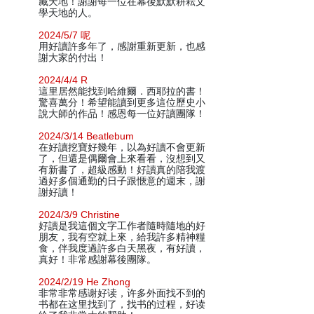
藏天地！謝謝每一位在幕後默默耕耘文
學天地的人。
2024/5/7 呢
用好讀許多年了，感謝重新更新，也感
謝大家的付出！
2024/4/4 R
這里居然能找到哈維爾．西耶拉的書！
驚喜萬分！希望能讀到更多這位歷史小
說大師的作品！感恩每一位好讀團隊！
2024/3/14 Beatlebum
在好讀挖寶好幾年，以為好讀不會更新
了，但還是偶爾會上來看看，沒想到又
有新書了，超級感動！好讀真的陪我渡
過好多個通勤的日子跟愜意的週末，謝
謝好讀！
2024/3/9 Christine
好讀是我這個文字工作者隨時隨地的好
朋友，我有空就上來，給我許多精神糧
食，伴我度過許多白天黑夜，有好讀，
真好！非常感謝幕後團隊。
2024/2/19 He Zhong
非常非常感谢好读，许多外面找不到的
书都在这里找到了，找书的过程，好读