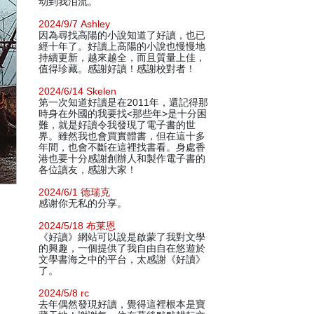
动到我泪流。
2024/9/7 Ashley
因為尋找高陽的小說知道了好讀，也已
經十年了。好讀上高陽的小說也慢慢地
持續更新，越來越全，而且質量上佳，
值得珍藏。感謝好讀！感謝校對者！
2024/6/14 Skelen
第一次知道好讀是在2011年，還記得那
時身在外國的我要找<那些年>是十分困
難，就是好讀令我發現了電子書的世
界。雖然我也會買實體書，但在這十多
年間，也會不斷在這裡找書看。身處香
港也要十分感謝創辦人和製作電子書的
各位讀友，感謝大家！
2024/6/1 德瑞克
感谢你无私的分享。
2024/5/18 布莱恩
《好讀》網站可以說是啟蒙了我對文學
的興趣，一個提供了我自由自在悠遊於
文學書海之中的平台，太感謝《好讀》
了。
2024/5/8 rc
去年偶然發現好讀，覺得這裡根本是寶