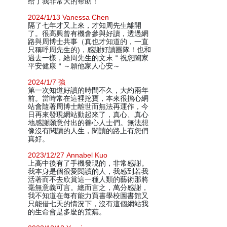
给了我非常大的帮助！
2024/1/13 Vanessa Chen
隔了七年才又上來，才知周先生離開
了。很高興曾有機會參與好讀，透過網
路與周博士共事（真也才知道的，一直
只稱呼周先生的)，感謝好讀團隊！也和
過去一樣，給周先生的文末＂祝您闔家
平安健康＂～願他家人心安～
2024/1/7 強
第一次知道好讀的時間不久，大約兩年
前。當時常在這裡挖寶，本來很擔心網
站會隨著周博士離世而無法再運作，今
日再來發現網站動起來了，真心、真心
地感謝願意付出的善心人士們。無法想
像沒有閱讀的人生，閱讀的路上有您們
真好。
2023/12/27 Annabel Kuo
上高中後有了手機發現的，非常感謝。
我本身是個很愛閱讀的人，我感到若我
活著而不去欣賞這一種人類的藝術那將
毫無意義可言。總而言之，萬分感謝，
我不知道在每有能力買書學校圖書館又
只能借七天的情況下，沒有這個網站我
的生命會是多麼的荒蕪。