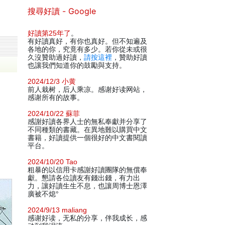
搜尋好讀 - Google
好讀第25年了
。
有好讀真好，有你也真好。但不知遍及
各地的你，究竟有多少。若你從未或很
久沒贊助過好讀，
請按這裡
，贊助好讀
也讓我們知道你的鼓勵與支持。
2024/12/3 小黄
前人栽树，后人乘凉。感谢好读网站，
感谢所有的故事。
2024/10/22 蘇菲
感謝好讀各界人士的無私奉獻并分享了
不同種類的書藏。在異地難以購買中文
書籍，好讀提供一個很好的中文書閱讀
平台。
2024/10/20 Tao
粗暴的以信用卡感謝好讀團隊的無償奉
獻。懇請各位讀友有錢出錢，有力出
力，讓好讀生生不息，也讓周博士恩澤
廣被不熄°
2024/9/13 maliang
感谢好读，无私的分享，伴我成长，感