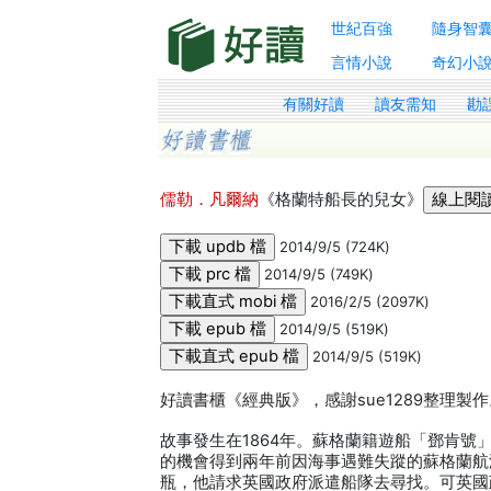
世紀百強
隨身智
言情小說
奇幻小
有關好讀
讀友需知
勘
儒勒．凡爾納
《格蘭特船長的兒女》
2014/9/5 (724K)
2014/9/5 (749K)
2016/2/5 (2097K)
2014/9/5 (519K)
2014/9/5 (519K)
好讀書櫃《經典版》，感謝sue1289整理製
故事發生在1864年。蘇格蘭籍遊船「鄧肯號
的機會得到兩年前因海事遇難失蹤的蘇格蘭航
瓶，他請求英國政府派遣船隊去尋找。可英國