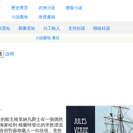
囊
歷史煙雲
武俠小說
懸疑小說
說
小說園地
有聲書籍
誤需知
製書需知
分工輸入
支持好讀
聯絡好讀
小說園地 書目
說明
作。
」的船主格里納凡爵士在一個偶然
海家哈利·格蘭特發出的求救漂流
政府對蘇格蘭人一向歧視，竟然