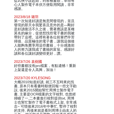
從武俠小說起始，到各種書類，幸得有
心人製作電子本供方便取用閱讀，非常
感謝。
2023/8/18 璐羽
第一次知道好讀是無意間發現的，並且
發現的那天令我驚喜且意外的是—剛好
是好讀復活不久之後，覺著應該是某種
莫名的緣分，促使想找些電子書的我被
帶到了這裡。這裡有著各位前輩們辛苦
掃描、品質極佳的電子書，讓我這個後
人能夠免費享用這些書籍，十分感激前
人的努力讓我成了書籍的富翁。感謝好
讀和各位讓好讀變得更好，讚。
2023/7/26 袁樹國
好些書都沒有prc檔案，有點遺憾！重新
上架還是令人高興，加油！
2023/7/20 KYLESONG
大概2010知道好讀, 就三不五時來此找
書, 原本只有看書時順便回報一些文字勘
誤, 後來2015開始幫忙周博士製作電子
書, 主要是OCR檔案的文字校對, 也曾經
掃瞄了一,二本書進行校對提供txt, 周博
士也幫忙製作了電子書格式上架, 非常感
念~ 可惜後來2016年中事忙, 暫停了校對
的支持, 再後來就是看到周博士由友人的