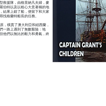
型救援隊，由格里納凡夫婦，麥
羅伯特以及以粗心大意著稱的地
，結果上錯了船，便留下和大家
尋找格蘭特船長的任務。
草原，橫貫了澳大利亞和紐西蘭，
們一路上遇到了無數艱險：地
但他們以無比的毅力和勇氣，終