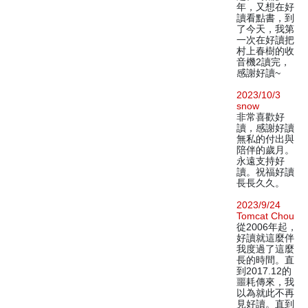
年，又想在好
讀看點書，到
了今天，我第
一次在好讀把
村上春樹的收
音機2讀完，
感謝好讀~
2023/10/3
snow
非常喜歡好
讀，感謝好讀
無私的付出與
陪伴的歲月。
永遠支持好
讀。祝福好讀
長長久久。
2023/9/24
Tomcat Chou
從2006年起，
好讀就這麼伴
我度過了這麼
長的時間。直
到2017.12的
噩耗傳來，我
以為就此不再
見好讀。直到