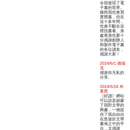
令我發現了電
子書的世界。
雖然我也會買
實體書，但在
這十多年間，
也會不斷在這
裡找書看。身
處香港也要十
分感謝創辦人
和製作電子書
的各位讀友，
感謝大家！
2024/6/1 德瑞
克
感谢你无私的
分享。
2024/5/18 布
莱恩
《好讀》網站
可以說是啟蒙
了我對文學的
興趣，一個提
供了我自由自
在悠遊於文學
書海之中的平
台，太感謝