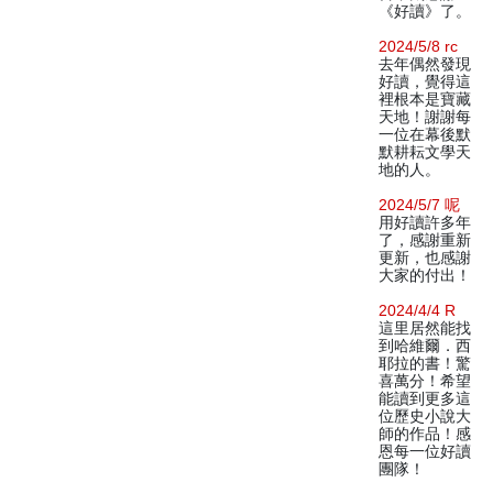
《好讀》了。
2024/5/8 rc
去年偶然發現
好讀，覺得這
裡根本是寶藏
天地！謝謝每
一位在幕後默
默耕耘文學天
地的人。
2024/5/7 呢
用好讀許多年
了，感謝重新
更新，也感謝
大家的付出！
2024/4/4 R
這里居然能找
到哈維爾．西
耶拉的書！驚
喜萬分！希望
能讀到更多這
位歷史小說大
師的作品！感
恩每一位好讀
團隊！