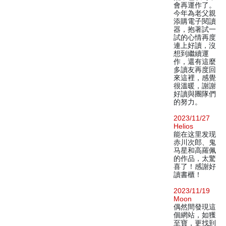
會再運作了。
今年為老父親
添購電子閱讀
器，抱著試一
試的心情再度
連上好讀，沒
想到繼續運
作，還有這麼
多讀友再度回
來這裡，感覺
很溫暖，謝謝
好讀與團隊們
的努力。
2023/11/27
Helios
能在这里发现
赤川次郎、鬼
马星和高羅佩
的作品，太驚
喜了！感謝好
讀書櫃！
2023/11/19
Moon
偶然間發現這
個網站，如獲
至寶，更找到