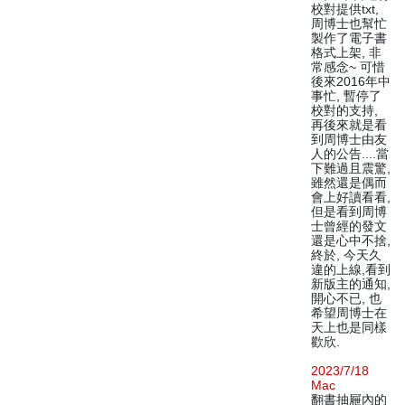
校對提供txt,
周博士也幫忙
製作了電子書
格式上架, 非
常感念~ 可惜
後來2016年中
事忙, 暫停了
校對的支持,
再後來就是看
到周博士由友
人的公告....當
下難過且震驚,
雖然還是偶而
會上好讀看看,
但是看到周博
士曾經的發文
還是心中不捨,
終於, 今天久
違的上線,看到
新版主的通知,
開心不已, 也
希望周博士在
天上也是同樣
歡欣.
2023/7/18
Mac
翻書抽屜內的