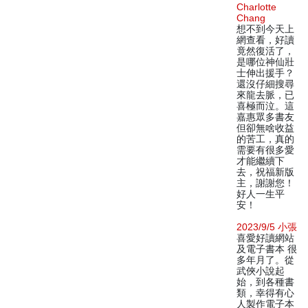
Charlotte
Chang
想不到今天上
網查看，好讀
竟然復活了，
是哪位神仙壯
士伸出援手？
還沒仔細搜尋
來龍去脈，已
喜極而泣。這
嘉惠眾多書友
但卻無啥收益
的苦工，真的
需要有很多愛
才能繼續下
去，祝福新版
主，謝謝您！
好人一生平
安！
2023/9/5 小張
喜愛好讀網站
及電子書本 很
多年月了。從
武俠小說起
始，到各種書
類，幸得有心
人製作電子本