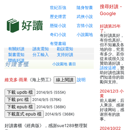
搜尋好讀 -
世紀百強
隨身智囊
Google
歷史煙雲
武俠小說
懸疑小說
言情小說
好讀第25年
了
。
奇幻小說
小說園地
有好讀真好，
有你也真好。
有聲書籍
但不知遍及各
有關好讀
讀友需知
勘誤需知
地的你，究竟
有多少。若你
製書需知
分工輸入
支持好讀
從未或很久沒
聯絡好讀
贊助過好讀，
小說園地 書目
請按這裡
，贊
助好讀也讓我
們知道你的鼓
維克多‧雨果
《海上勞工》
說明
勵與支持。
2024/12/3 小
2014/9/5 (555K)
黄
2014/9/5 (576K)
前人栽树，后
人乘凉。感谢
2014/9/5 (368K)
好读网站，感
2014/9/5 (368K)
谢所有的故
事。
好讀書櫃《經典版》，感謝sue1289整理製
2024/10/22