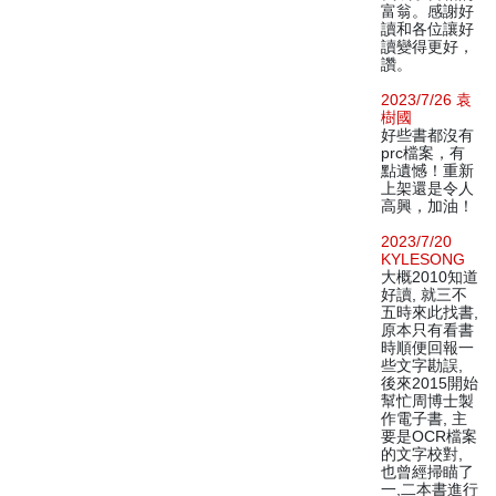
富翁。感謝好
讀和各位讓好
讀變得更好，
讚。
2023/7/26 袁
樹國
好些書都沒有
prc檔案，有
點遺憾！重新
上架還是令人
高興，加油！
2023/7/20
KYLESONG
大概2010知道
好讀, 就三不
五時來此找書,
原本只有看書
時順便回報一
些文字勘誤,
後來2015開始
幫忙周博士製
作電子書, 主
要是OCR檔案
的文字校對,
也曾經掃瞄了
一,二本書進行