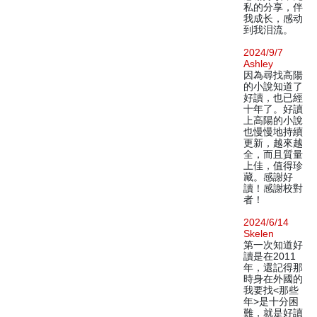
私的分享，伴
我成长，感动
到我泪流。
2024/9/7
Ashley
因為尋找高陽
的小說知道了
好讀，也已經
十年了。好讀
上高陽的小說
也慢慢地持續
更新，越來越
全，而且質量
上佳，值得珍
藏。感謝好
讀！感謝校對
者！
2024/6/14
Skelen
第一次知道好
讀是在2011
年，還記得那
時身在外國的
我要找<那些
年>是十分困
難，就是好讀