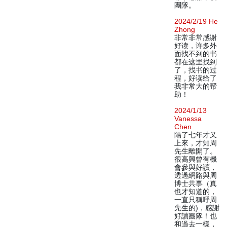
團隊。
2024/2/19 He
Zhong
非常非常感谢
好读，许多外
面找不到的书
都在这里找到
了，找书的过
程，好读给了
我非常大的帮
助！
2024/1/13
Vanessa
Chen
隔了七年才又
上來，才知周
先生離開了。
很高興曾有機
會參與好讀，
透過網路與周
博士共事（真
也才知道的，
一直只稱呼周
先生的)，感謝
好讀團隊！也
和過去一樣，