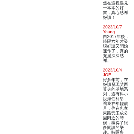
然在這裡遇見
一本本的好
書，真心感謝
好讀！
2023/10/7
Young
自2017年後，
時隔六年才發
現好讀又開始
運作了，真的
充滿深深感
謝。
2023/10/4
JOE
好多年前，在
好讀發現艾西
莫夫的基地系
列，還有科小
說海伯利昂，
讓我在年輕歲
月，住在忠孝
東路旁玉成公
園附近的時
候，獲得了很
多閱讀的樂
趣。時隔多