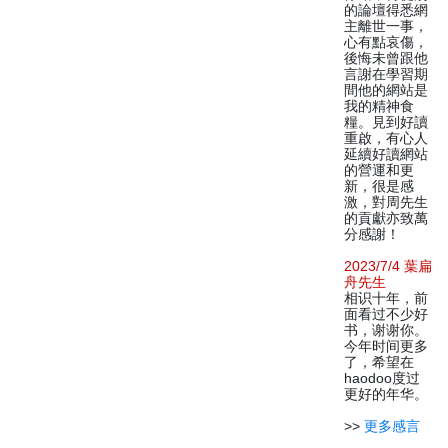
的論壇得悉網
主離世一事，
心有點哀傷，
後悔未曾跟他
言謝在學習期
間他的網站是
我的精神食
糧。見到好讀
重啟，有心人
延續好讀網站
的營運和更
新，很是感
激，對周先生
的貢獻亦致萬
分感謝！
2023/7/4 葉扁
舟先生
相识十年，前
面看过不少好
书，谢谢你。
今年时间更多
了，希望在
haodoo度过
更好的年华。
>>
更多感言