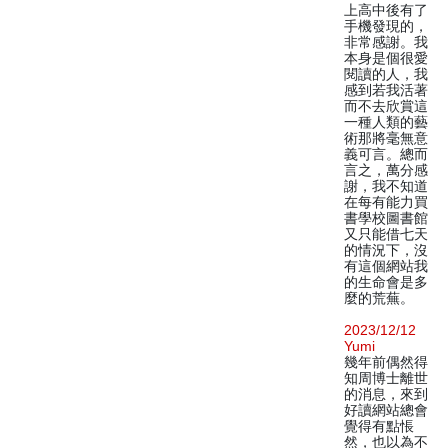
上高中後有了
手機發現的，
非常感謝。我
本身是個很愛
閱讀的人，我
感到若我活著
而不去欣賞這
一種人類的藝
術那將毫無意
義可言。總而
言之，萬分感
謝，我不知道
在每有能力買
書學校圖書館
又只能借七天
的情況下，沒
有這個網站我
的生命會是多
麼的荒蕪。
2023/12/12
Yumi
幾年前偶然得
知周博士離世
的消息，來到
好讀網站總會
覺得有點悵
然，也以為不