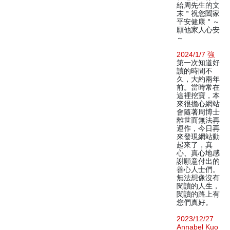
給周先生的文
末＂祝您闔家
平安健康＂～
願他家人心安
～
2024/1/7 強
第一次知道好
讀的時間不
久，大約兩年
前。當時常在
這裡挖寶，本
來很擔心網站
會隨著周博士
離世而無法再
運作，今日再
來發現網站動
起來了，真
心、真心地感
謝願意付出的
善心人士們。
無法想像沒有
閱讀的人生，
閱讀的路上有
您們真好。
2023/12/27
Annabel Kuo