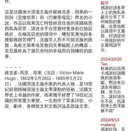
作。
蘇菲
感謝好讀各界
這是法國偉大浪漫主義作家維克多．雨果的一
人士的無私奉
獻并分享了不
部與《悲慘世界》和《巴黎聖母院》齊名的小
同種類的書
說。作品以雨果流亡時曾經居住過的英國格恩
藏。在異地難
西島為背景，講述水手吉里雅特隻身前往險惡
以購買中文書
礁岩，在極其惡劣的環境中，機智英勇地與各
籍，好讀提供
種艱難困苦搏鬥，克服常人所不可能克服的困
一個很好的中
難，為船主萊希埃里救回失事輪船上的機器，
文書閱讀平
台。
並且最終為了黛呂舍特的幸福而自我犧牲的故
事。
2024/10/20
Tao
－－－－
粗暴的以信用
維克多-馬里．雨果（法語：Victor-Marie
卡感謝好讀團
隊的無償奉
Hugo，1802年2月26日－1885年5月22
獻。懇請各位
日），法國浪漫主義作家的代表人物，是19世
讀友有錢出
紀前期積極浪漫主義文學運動的領袖，法國文
錢，有力出
學史上卓越的作家。雨果幾乎經歷了19世紀法
力，讓好讀生
國的所有重大事變。一生創作了眾多詩歌、小
生不息，也讓
說、劇本、各種散文和文藝評論及政論文章。
周博士恩澤廣
被不熄°
2024/9/13
maliang
感谢好读，无