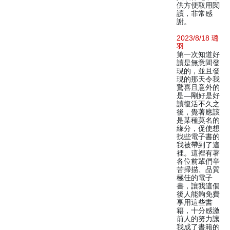
供方便取用閱
讀，非常感
謝。
2023/8/18 璐
羽
第一次知道好
讀是無意間發
現的，並且發
現的那天令我
驚喜且意外的
是—剛好是好
讀復活不久之
後，覺著應該
是某種莫名的
緣分，促使想
找些電子書的
我被帶到了這
裡。這裡有著
各位前輩們辛
苦掃描、品質
極佳的電子
書，讓我這個
後人能夠免費
享用這些書
籍，十分感激
前人的努力讓
我成了書籍的