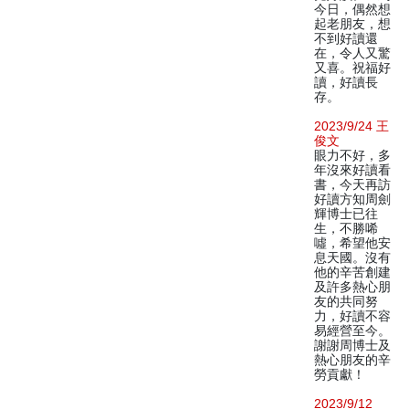
今日，偶然想
起老朋友，想
不到好讀還
在，令人又驚
又喜。祝福好
讀，好讀長
存。
2023/9/24 王
俊文
眼力不好，多
年沒來好讀看
書，今天再訪
好讀方知周劍
輝博士已往
生，不勝唏
噓，希望他安
息天國。沒有
他的辛苦創建
及許多熱心朋
友的共同努
力，好讀不容
易經營至今。
謝謝周博士及
熱心朋友的辛
勞貢獻！
2023/9/12