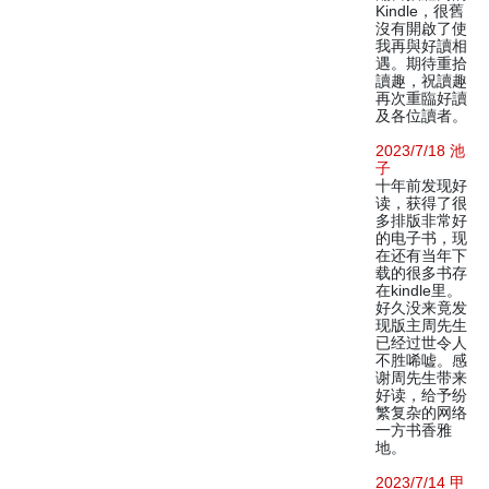
Kindle，很舊
沒有開啟了使
我再與好讀相
遇。期待重拾
讀趣，祝讀趣
再次重臨好讀
及各位讀者。
2023/7/18 池
子
十年前发现好
读，获得了很
多排版非常好
的电子书，现
在还有当年下
载的很多书存
在kindle里。
好久没来竟发
现版主周先生
已经过世令人
不胜唏嘘。感
谢周先生带来
好读，给予纷
繁复杂的网络
一方书香雅
地。
2023/7/14 甲