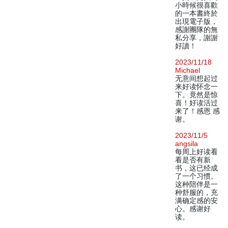
小時候很喜歡
的一本書終於
出現電子版，
感謝團隊的無
私分享，謝謝
好讀！
2023/11/18
Michael
无意间想起过
来好读怀念一
下。竟然是惊
喜！好读活过
来了！感恩 感
谢。
2023/11/5
angsila
每周上好读看
看是否有新
书，这已经成
了一个习惯。
这种陪伴是一
种舒服的，充
满确定感的安
心。感谢好
读。