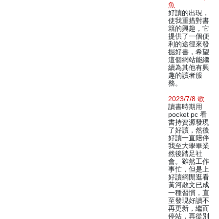
魚
好讀的出現，
使我重措對書
籍的興趣，它
提供了一個便
利的途徑來發
掘好書，希望
這個網站能繼
續為其他有興
趣的讀者服
務。
2023/7/8 歌
讀書時期用
pocket pc 看
書持資源發現
了好讀，然後
好讀一直陪伴
我至大學畢業
然後踏足社
會。雖然工作
事忙，但是上
好讀網閒逛看
黃河散文已成
一種習慣，直
至發現好讀不
再更新，繼而
停站，再從別