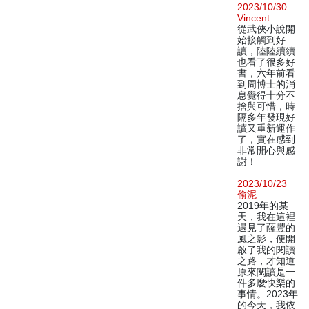
2023/10/30
Vincent
從武俠小說開
始接觸到好
讀，陸陸續續
也看了很多好
書，六年前看
到周博士的消
息覺得十分不
捨與可惜，時
隔多年發現好
讀又重新運作
了，實在感到
非常開心與感
謝！
2023/10/23
偷泥
2019年的某
天，我在這裡
遇見了薩豐的
風之影，便開
啟了我的閱讀
之路，才知道
原來閱讀是一
件多麼快樂的
事情。2023年
的今天，我依