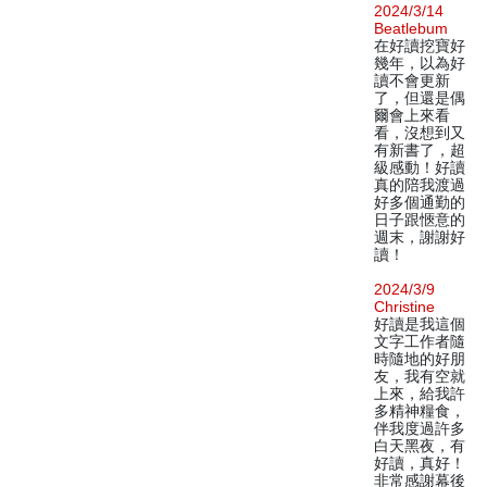
2024/3/14
Beatlebum
在好讀挖寶好
幾年，以為好
讀不會更新
了，但還是偶
爾會上來看
看，沒想到又
有新書了，超
級感動！好讀
真的陪我渡過
好多個通勤的
日子跟愜意的
週末，謝謝好
讀！
2024/3/9
Christine
好讀是我這個
文字工作者隨
時隨地的好朋
友，我有空就
上來，給我許
多精神糧食，
伴我度過許多
白天黑夜，有
好讀，真好！
非常感謝幕後