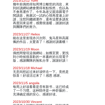
2023/12/12 Yumi
幾年前偶然得知周博士離世的消息，來
到好讀網站總會覺得有點悵然，也以為
不會再運作了。今年為老父親添購電子
閱讀器，抱著試一試的心情再度連上好
讀，沒想到繼續運作，還有這麼多讀友
再度回來這裡，感覺很溫暖，謝謝好讀
與團隊們的努力。
2023/11/27 Helios
能在这里发现赤川次郎、鬼马星和高羅
佩的作品，太驚喜了！感謝好讀書櫃！
2023/11/19 Moon
偶然間發現這個網站，如獲至寶，更找
到小時候很喜歡的一本書終於出現電子
版，感謝團隊的無私分享，謝謝好讀！
2023/11/18 Michael
无意间想起过来好读怀念一下。竟然是
惊喜！好读活过来了！感恩 感谢。
2023/11/5 angsila
每周上好读看看是否有新书，这已经成
了一个习惯。这种陪伴是一种舒服的，
充满确定感的安心。感谢好读。
2023/10/30 Vincent