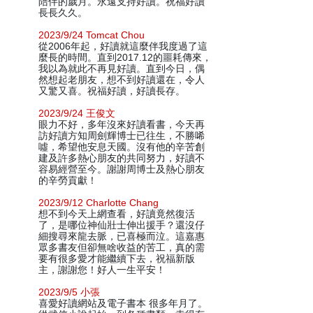
陪伴的歲月。永遠支持好讀。祝福好讀
長長久久。
2023/9/24 Tomcat Chou
從2006年起，好讀就這麼伴我度過了這
麼長的時間。直到2017.12的噩耗傳來，
我以為就此不再見好讀。直到今日，偶
然想起老朋友，想不到好讀還在，令人
又驚又喜。祝福好讀，好讀長存。
2023/9/24 王俊文
眼力不好，多年沒來好讀看書，今天再
訪好讀方知周劍輝博士已往生，不勝唏
噓，希望他安息天國。沒有他的辛苦創
建及許多熱心朋友的共同努力，好讀不
容易經營至今。謝謝周博士及熱心朋友
的辛勞貢獻！
2023/9/12 Charlotte Chang
想不到今天上網查看，好讀竟然復活
了，是哪位神仙壯士伸出援手？還沒仔
細搜尋來龍去脈，已喜極而泣。這嘉惠
眾多書友但卻無啥收益的苦工，真的需
要有很多愛才能繼續下去，祝福新版
主，謝謝您！好人一生平安！
2023/9/5 小張
喜愛好讀網站及電子書本 很多年月了。