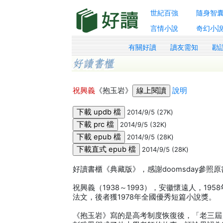
世紀百強
隨身智
言情小說
奇幻小
有關好讀
讀友需知
勘
祝興義
《抱玉岩》
說明
2014/9/5 (27K)
2014/9/5 (32K)
2014/9/5 (28K)
2014/9/5 (28K)
好讀書櫃《典藏版》，感謝doomsday參照
祝興義（1938～1993），安徽懷遠人，1
法文，後者獲1978年全國優秀短篇小說獎。
《抱玉岩》寫的是高考制度恢復後，「老三屆