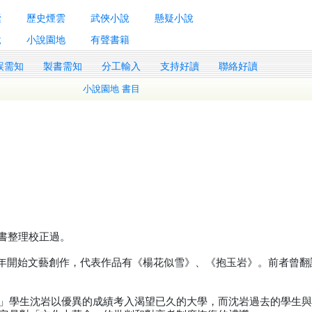
囊
歷史煙雲
武俠小說
懸疑小說
說
小說園地
有聲書籍
誤需知
製書需知
分工輸入
支持好讀
聯絡好讀
小說園地 書目
原書整理校正過。
958年開始文藝創作，代表作品有《楊花似雪》、《抱玉岩》。前者曾
」學生沈岩以優異的成績考入渴望已久的大學，而沈岩過去的學生