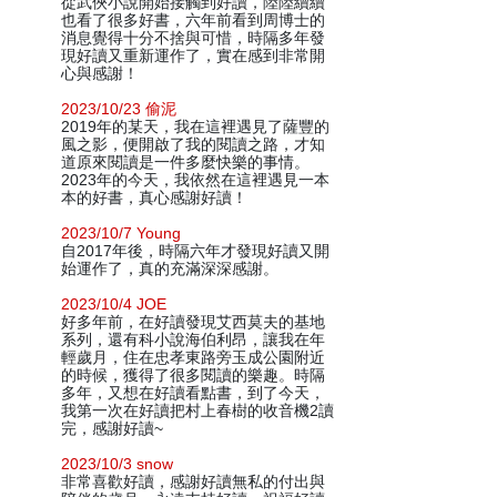
從武俠小說開始接觸到好讀，陸陸續續
也看了很多好書，六年前看到周博士的
消息覺得十分不捨與可惜，時隔多年發
現好讀又重新運作了，實在感到非常開
心與感謝！
2023/10/23 偷泥
2019年的某天，我在這裡遇見了薩豐的
風之影，便開啟了我的閱讀之路，才知
道原來閱讀是一件多麼快樂的事情。
2023年的今天，我依然在這裡遇見一本
本的好書，真心感謝好讀！
2023/10/7 Young
自2017年後，時隔六年才發現好讀又開
始運作了，真的充滿深深感謝。
2023/10/4 JOE
好多年前，在好讀發現艾西莫夫的基地
系列，還有科小說海伯利昂，讓我在年
輕歲月，住在忠孝東路旁玉成公園附近
的時候，獲得了很多閱讀的樂趣。時隔
多年，又想在好讀看點書，到了今天，
我第一次在好讀把村上春樹的收音機2讀
完，感謝好讀~
2023/10/3 snow
非常喜歡好讀，感謝好讀無私的付出與