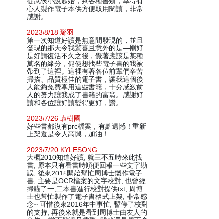
從武俠小說起始，到各種書類，幸得有
心人製作電子本供方便取用閱讀，非常
感謝。
2023/8/18 璐羽
第一次知道好讀是無意間發現的，並且
發現的那天令我驚喜且意外的是—剛好
是好讀復活不久之後，覺著應該是某種
莫名的緣分，促使想找些電子書的我被
帶到了這裡。這裡有著各位前輩們辛苦
掃描、品質極佳的電子書，讓我這個後
人能夠免費享用這些書籍，十分感激前
人的努力讓我成了書籍的富翁。感謝好
讀和各位讓好讀變得更好，讚。
2023/7/26 袁樹國
好些書都沒有prc檔案，有點遺憾！重新
上架還是令人高興，加油！
2023/7/20 KYLESONG
大概2010知道好讀, 就三不五時來此找
書, 原本只有看書時順便回報一些文字勘
誤, 後來2015開始幫忙周博士製作電子
書, 主要是OCR檔案的文字校對, 也曾經
掃瞄了一,二本書進行校對提供txt, 周博
士也幫忙製作了電子書格式上架, 非常感
念~ 可惜後來2016年中事忙, 暫停了校對
的支持, 再後來就是看到周博士由友人的