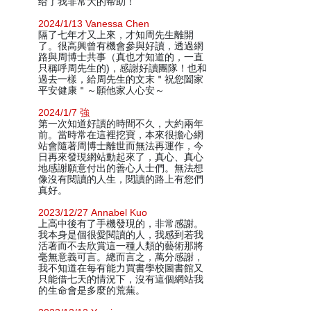
给了我非常大的帮助！
2024/1/13 Vanessa Chen
隔了七年才又上來，才知周先生離開
了。很高興曾有機會參與好讀，透過網
路與周博士共事（真也才知道的，一直
只稱呼周先生的)，感謝好讀團隊！也和
過去一樣，給周先生的文末＂祝您闔家
平安健康＂～願他家人心安～
2024/1/7 強
第一次知道好讀的時間不久，大約兩年
前。當時常在這裡挖寶，本來很擔心網
站會隨著周博士離世而無法再運作，今
日再來發現網站動起來了，真心、真心
地感謝願意付出的善心人士們。無法想
像沒有閱讀的人生，閱讀的路上有您們
真好。
2023/12/27 Annabel Kuo
上高中後有了手機發現的，非常感謝。
我本身是個很愛閱讀的人，我感到若我
活著而不去欣賞這一種人類的藝術那將
毫無意義可言。總而言之，萬分感謝，
我不知道在每有能力買書學校圖書館又
只能借七天的情況下，沒有這個網站我
的生命會是多麼的荒蕪。