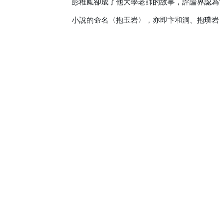
彭稚鳳卻成了他大學老師的故事，評論界認為
小說的命名〈抱玉岩〉，亦即卞和洞、抱璞岩