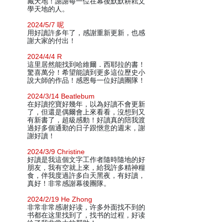
藏天地！謝謝每一位在幕後默默耕耘文
學天地的人。
2024/5/7 呢
用好讀許多年了，感謝重新更新，也感
謝大家的付出！
2024/4/4 R
這里居然能找到哈維爾．西耶拉的書！
驚喜萬分！希望能讀到更多這位歷史小
說大師的作品！感恩每一位好讀團隊！
2024/3/14 Beatlebum
在好讀挖寶好幾年，以為好讀不會更新
了，但還是偶爾會上來看看，沒想到又
有新書了，超級感動！好讀真的陪我渡
過好多個通勤的日子跟愜意的週末，謝
謝好讀！
2024/3/9 Christine
好讀是我這個文字工作者隨時隨地的好
朋友，我有空就上來，給我許多精神糧
食，伴我度過許多白天黑夜，有好讀，
真好！非常感謝幕後團隊。
2024/2/19 He Zhong
非常非常感谢好读，许多外面找不到的
书都在这里找到了，找书的过程，好读