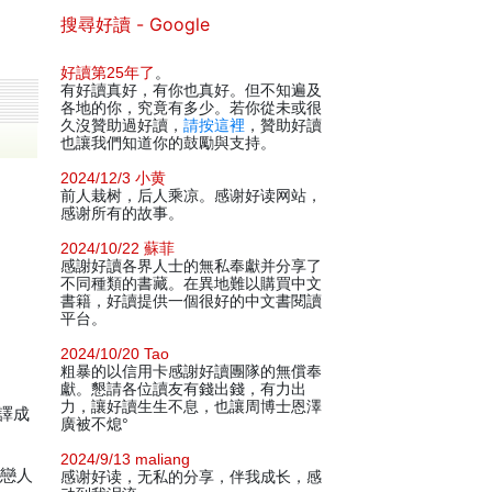
搜尋好讀 - Google
好讀第25年了
。
有好讀真好，有你也真好。但不知遍及
各地的你，究竟有多少。若你從未或很
久沒贊助過好讀，
請按這裡
，贊助好讀
也讓我們知道你的鼓勵與支持。
2024/12/3 小黄
前人栽树，后人乘凉。感谢好读网站，
感谢所有的故事。
2024/10/22 蘇菲
感謝好讀各界人士的無私奉獻并分享了
不同種類的書藏。在異地難以購買中文
書籍，好讀提供一個很好的中文書閱讀
平台。
2024/10/20 Tao
粗暴的以信用卡感謝好讀團隊的無償奉
獻。懇請各位讀友有錢出錢，有力出
力，讓好讀生生不息，也讓周博士恩澤
翻譯成
廣被不熄°
2024/9/13 maliang
與戀人
感谢好读，无私的分享，伴我成长，感