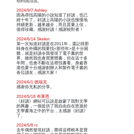
动到我泪流。
2024/9/7 Ashley
因為尋找高陽的小說知道了好讀，也已
經十年了。好讀上高陽的小說也慢慢地
持續更新，越來越全，而且質量上佳，
值得珍藏。感謝好讀！感謝校對者！
2024/6/14 Skelen
第一次知道好讀是在2011年，還記得那
時身在外國的我要找<那些年>是十分困
難，就是好讀令我發現了電子書的世
界。雖然我也會買實體書，但在這十多
年間，也會不斷在這裡找書看。身處香
港也要十分感謝創辦人和製作電子書的
各位讀友，感謝大家！
2024/6/1 德瑞克
感谢你无私的分享。
2024/5/18 布莱恩
《好讀》網站可以說是啟蒙了我對文學
的興趣，一個提供了我自由自在悠遊於
文學書海之中的平台，太感謝《好讀》
了。
2024/5/8 rc
去年偶然發現好讀，覺得這裡根本是寶