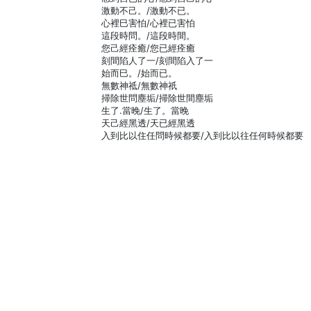
激動不己。/激動不已。
心裡巳害怕/心裡已害怕
這段時問。/這段時間。
您己經痊癒/您已經痊癒
刻間陷人了一/刻間陷入了一
始而巳。/始而已。
無數神祗/無數神祇
掃除世問塵垢/掃除世間塵垢
生了.當晚/生了。當晚
天己經黑透/天已經黑透
入到比以住任問時候都要/入到比以往任何時候都要