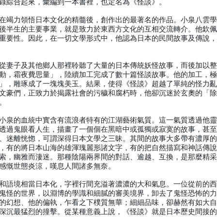
錄綜合起來，彙編到一本書裡，也定名為《怪談》。
在竭力領悟日本文化的精髓後，創作出的最著名的作品。小泉八雲
後半生的主要事業，就是致力於東西方文化的互相交流轉介。他欽
重要性。因此，在一切文學形式中，他認為日本的民間故事及傳說
從妻子及其他鄉人那裡聆聽了大量的日本傳統妖怪故事，而後加以
動，霜夜費思量」，陸續加工完成了數十篇怪談故事。他的加工，
」，雕琢成了一塊塊美玉。結果，使得《怪談》超越了單純的怪力
文豪們，正致力於揭露社會的污穢和腐朽時，他卻沉迷於玄奧的「
。
小泉的血統中實含有流浪者特有的江湖藝術氣質。這一氣質透過他
透過鬼眼看人生，描畫了一個個在黑暗中或孤獨或寂寞的故事，甚
、迷離恍惚，可謂深得日本文學之三昧。其間的故事大多帶有濃厚
，有的將日本山海的雄渾瑰麗形諸文字，有的把自然描寫和神話傳
索，幽雅而淒迷。那種陰陽兩界間的對話、逾越、互換，是那麼精
感慨世態炎涼，嘆息人間諸多無奈。
和語境相當日本化，字裡行間充溢著濃濃的大和氣息。一位從前的
鬼怪的世界，以淵博的學識和細膩的審美境界，卸去了鬼怪恐怖的
的幻想、他的偏執，乍看之下樸質無華；細細品味，卻赫然有如大
深沉最猛烈的撞擊。從某種意義上說，《怪談》就是日本歷史間接