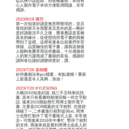
從武俠小說起始，到各種書類，幸得有
心人製作電子本供方便取用閱讀，非常
感謝。
2023/8/18 璐羽
第一次知道好讀是無意間發現的，並且
發現的那天令我驚喜且意外的是—剛好
是好讀復活不久之後，覺著應該是某種
莫名的緣分，促使想找些電子書的我被
帶到了這裡。這裡有著各位前輩們辛苦
掃描、品質極佳的電子書，讓我這個後
人能夠免費享用這些書籍，十分感激前
人的努力讓我成了書籍的富翁。感謝好
讀和各位讓好讀變得更好，讚。
2023/7/26 袁樹國
好些書都沒有prc檔案，有點遺憾！重新
上架還是令人高興，加油！
2023/7/20 KYLESONG
大概2010知道好讀, 就三不五時來此找
書, 原本只有看書時順便回報一些文字勘
誤, 後來2015開始幫忙周博士製作電子
書, 主要是OCR檔案的文字校對, 也曾經
掃瞄了一,二本書進行校對提供txt, 周博
士也幫忙製作了電子書格式上架, 非常感
念~ 可惜後來2016年中事忙, 暫停了校對
的支持, 再後來就是看到周博士由友人的