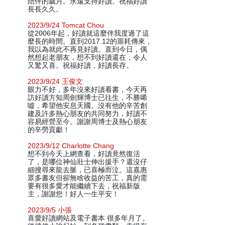
陪伴的歲月。永遠支持好讀。祝福好讀
長長久久。
2023/9/24 Tomcat Chou
從2006年起，好讀就這麼伴我度過了這
麼長的時間。直到2017.12的噩耗傳來，
我以為就此不再見好讀。直到今日，偶
然想起老朋友，想不到好讀還在，令人
又驚又喜。祝福好讀，好讀長存。
2023/9/24 王俊文
眼力不好，多年沒來好讀看書，今天再
訪好讀方知周劍輝博士已往生，不勝唏
噓，希望他安息天國。沒有他的辛苦創
建及許多熱心朋友的共同努力，好讀不
容易經營至今。謝謝周博士及熱心朋友
的辛勞貢獻！
2023/9/12 Charlotte Chang
想不到今天上網查看，好讀竟然復活
了，是哪位神仙壯士伸出援手？還沒仔
細搜尋來龍去脈，已喜極而泣。這嘉惠
眾多書友但卻無啥收益的苦工，真的需
要有很多愛才能繼續下去，祝福新版
主，謝謝您！好人一生平安！
2023/9/5 小張
喜愛好讀網站及電子書本 很多年月了。