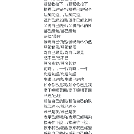
趕緊收抬下，/趕緊收拾下，
櫃裡己經完全/櫃裡已經完全
法師間道。/法師問道。
茂作己經老態/茂作已經老態
又將自已的姓/又將自己的姓
都己經無/都已經無
恭侯/恭候
發現自已仍然/發現自己仍然
尊駕稍侯/尊駕稍候
為自已尋覓/為自己尋覓
惑不巳/惑不已
莫名奇妙/莫名其妙
前時，，一件/前時，一件
您這旬話/您這句話
隻眼巳經瞎/隻眼已經瞎
如今你己是我/如今你已是我
妻子鳴咽著回/妻子嗚咽著回
巳經/已經
相信自已的眼/相信自己的眼
就己經不/就已經不
雖巳是夜/雖已是夜
表示己經喝夠/表示已經喝夠
接著住下說：/接著往下說：
原來我己經變/原來我已經變
感到自已的心/感到自己的心