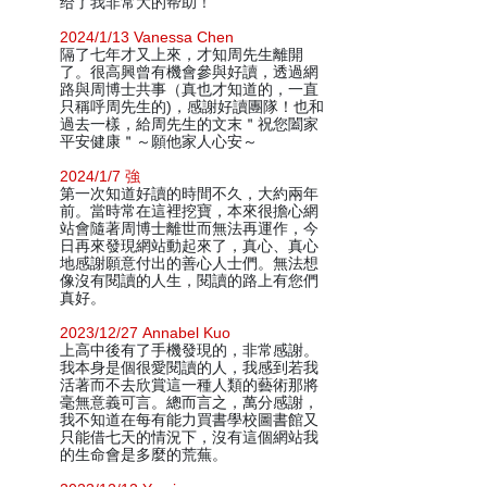
给了我非常大的帮助！
2024/1/13 Vanessa Chen
隔了七年才又上來，才知周先生離開
了。很高興曾有機會參與好讀，透過網
路與周博士共事（真也才知道的，一直
只稱呼周先生的)，感謝好讀團隊！也和
過去一樣，給周先生的文末＂祝您闔家
平安健康＂～願他家人心安～
2024/1/7 強
第一次知道好讀的時間不久，大約兩年
前。當時常在這裡挖寶，本來很擔心網
站會隨著周博士離世而無法再運作，今
日再來發現網站動起來了，真心、真心
地感謝願意付出的善心人士們。無法想
像沒有閱讀的人生，閱讀的路上有您們
真好。
2023/12/27 Annabel Kuo
上高中後有了手機發現的，非常感謝。
我本身是個很愛閱讀的人，我感到若我
活著而不去欣賞這一種人類的藝術那將
毫無意義可言。總而言之，萬分感謝，
我不知道在每有能力買書學校圖書館又
只能借七天的情況下，沒有這個網站我
的生命會是多麼的荒蕪。