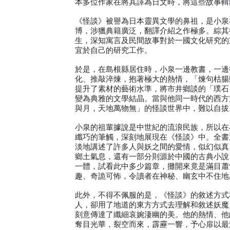
本多位作家在將其譯為日文時，將這些故事輯
《怪談》被譽為日本靈異文學的鼻祖，是小泉
博，涉獵典籍廣泛，翻譯介紹之作極多。綜其
生，深知寓言及民間故事對於一國文化研究的
宜於自己的研究工作。
於是，在島根縣居住時，小泉一邊教書，一邊
化、推敲淬煉，抱著極大的熱情，「煉句枯腸
提升了素材的藝術水準，將市井鄉談的「璞石
變為典雅的文學結晶。當與他同一時代的西方
與月，天地萬物無」的怪談世界中，難以自拔
小泉的祖輩據說是中世紀的流浪民族，所以在
纖巧的筆觸，深刻地展現在《怪談》中。全書
淡地講述了許多人與妖之間的愛情，似幻似真
鄉土氣息，還有一部分則源於中國的古典小說
一體，試看此中多少篇章，攤開來竟是滿目蕭
趣、奇詭可怖，令讀者在神秘、幽玄中不住地
此外，不得不佩服的是，《怪談》的敘述方式
人，卻用了地道的東方方式去理解和敘述妖魔
刻意傳達了纖細哀婉淒幽的美。他的熱情、他
奪目光華，裂空而來，霹靂一響，予心扉以最