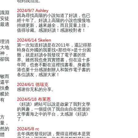
动到我泪流。
2024/9/7 Ashley
學識淵
因為尋找高陽的小說知道了好讀，也已
佩安徒
經十年了。好讀上高陽的小說也慢慢地
，最適
持續更新，越來越全，而且質量上佳，
值得珍藏。感謝好讀！感謝校對者！
2024/6/14 Skelen
整理消
第一次知道好讀是在2011年，還記得那
極大地
時身在外國的我要找<那些年>是十分困
亂神，
難，就是好讀令我發現了電子書的世
除卻我
界。雖然我也會買實體書，但在這十多
年間，也會不斷在這裡找書看。身處香
港也要十分感謝創辦人和製作電子書的
各位讀友，感謝大家！
靈敏而
至還平
2024/6/1 德瑞克
的扶桑
感谢你无私的分享。
說糅於
2024/5/18 布莱恩
采有
《好讀》網站可以說是啟蒙了我對文學
的興趣，一個提供了我自由自在悠遊於
文學書海之中的平台，太感謝《好讀》
西方
了。
力量，
自然的
2024/5/8 rc
去年偶然發現好讀，覺得這裡根本是寶
的體