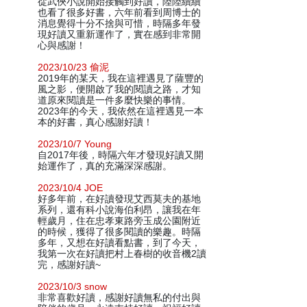
從武俠小說開始接觸到好讀，陸陸續續
也看了很多好書，六年前看到周博士的
消息覺得十分不捨與可惜，時隔多年發
現好讀又重新運作了，實在感到非常開
心與感謝！
2023/10/23 偷泥
2019年的某天，我在這裡遇見了薩豐的
風之影，便開啟了我的閱讀之路，才知
道原來閱讀是一件多麼快樂的事情。
2023年的今天，我依然在這裡遇見一本
本的好書，真心感謝好讀！
2023/10/7 Young
自2017年後，時隔六年才發現好讀又開
始運作了，真的充滿深深感謝。
2023/10/4 JOE
好多年前，在好讀發現艾西莫夫的基地
系列，還有科小說海伯利昂，讓我在年
輕歲月，住在忠孝東路旁玉成公園附近
的時候，獲得了很多閱讀的樂趣。時隔
多年，又想在好讀看點書，到了今天，
我第一次在好讀把村上春樹的收音機2讀
完，感謝好讀~
2023/10/3 snow
非常喜歡好讀，感謝好讀無私的付出與