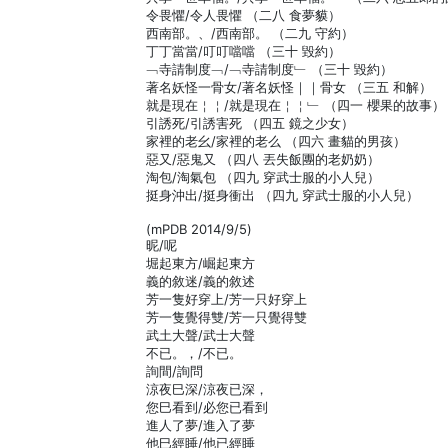
令畏懼/令人畏懼 （二八 食夢貘）
西南部。、/西南部。 （二九 守約）
丁丁當當/叮叮噹噹 （三十 毀約）
﹁寺請制度﹁/﹁寺請制度﹂ （三十 毀約）
著名妖怪一骨女/著名妖怪｜｜骨女 （三五 和解）
就是現在￤￤/就是現在￤￤﹂ （四一 櫻果的故事）
引誘死/引誘害死 （四五 鏡之少女）
家裡的老幺/家裡的老么 （四六 畫貓的男孩）
惡又/惡鬼又 （四八 丟失飯團的老奶奶）
淘包/淘氣包 （四九 穿武士服的小人兒）
挺身沖出/挺身衝出 （四九 穿武士服的小人兒）
(mPDB 2014/9/5)
昵/呢
堀起東方/崛起東方
義的敘迷/義的敘述
芳一隻好穿上/芳一只好穿上
芳一隻覺得雙/芳一只覺得雙
武土大聲/武士大聲
不已。，/不已。
詢間/詢問
涼夜巳深/涼夜已深，
您巳看到/必您已看到
進人了夢/進入了夢
他巳經睡/他已經睡