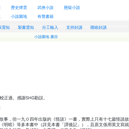
囊
歷史煙雲
武俠小說
懸疑小說
說
小說園地
有聲書籍
誤需知
製書需知
分工輸入
支持好讀
聯絡好讀
小說園地 書目
校正過。感謝SHG勘誤。
序
故事，但一九０四年出版的《怪談》一書，實際上只有十七篇怪談
《明暗》等多本書中（詳見本書「譯後記」），且原文係用英文寫