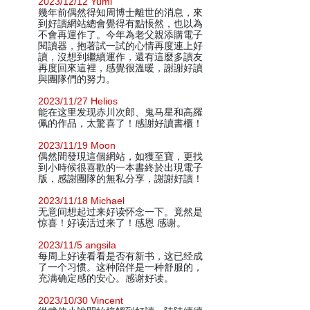
2023/12/12 Yumi
幾年前偶然得知周博士離世的消息，來
到好讀網站總會覺得有點悵然，也以為
不會再運作了。今年為老父親添購電子
閱讀器，抱著試一試的心情再度連上好
讀，沒想到繼續運作，還有這麼多讀友
再度回來這裡，感覺很溫暖，謝謝好讀
與團隊們的努力。
2023/11/27 Helios
能在这里发现赤川次郎、鬼马星和高羅
佩的作品，太驚喜了！感謝好讀書櫃！
2023/11/19 Moon
偶然間發現這個網站，如獲至寶，更找
到小時候很喜歡的一本書終於出現電子
版，感謝團隊的無私分享，謝謝好讀！
2023/11/18 Michael
无意间想起过来好读怀念一下。竟然是
惊喜！好读活过来了！感恩 感谢。
2023/11/5 angsila
每周上好读看看是否有新书，这已经成
了一个习惯。这种陪伴是一种舒服的，
充满确定感的安心。感谢好读。
2023/10/30 Vincent