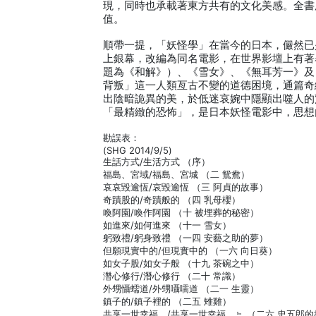
現，同時也承載著東方共有的文化美感。全書
值。
順帶一提，「妖怪學」在當今的日本，儼然已
上銀幕，改編為同名電影，在世界影壇上有著
題為《和解》）、《雪女》、《無耳芳一》及
背叛」這一人類亙古不變的道德困境，通篇奇
出陰暗詭異的美，於低迷哀婉中隱顯出噬人的
「最精緻的恐怖」，是日本妖怪電影中，思想
勘誤表：
(SHG 2014/9/5)
生話方式/生活方式 （序）
福島、宮域/福島、宮城 （二 鴛鴦）
哀哀毀逾恆/哀毀逾恆 （三 阿貞的故事）
奇蹟股的/奇蹟般的 （四 乳母櫻）
喚阿園/喚作阿園 （十 被埋葬的秘密）
如進來/如何進來 （十一 雪女）
躬致禮/躬身致禮 （一四 安藝之助的夢）
但願現實中的/但現實中的 （一六 向日葵）
如女子股/如女子般 （十九 茶碗之中）
濳心修行/潛心修行 （二十 常識）
外甥懾蠕道/外甥囁嚅道 （二一 生靈）
鎮子的/鎮子裡的 （二五 雉雞）
共享一世幸福。/共享一世幸福。﹄ （二六 忠五郎