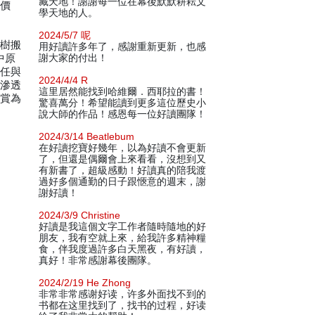
藏天地！謝謝每一位在幕後默默耕耘文
識價
學天地的人。
2024/5/7 呢
正樹搬
用好讀許多年了，感謝重新更新，也感
中原
謝大家的付出！
信任與
2024/4/4 R
處滲透
這里居然能找到哈維爾．西耶拉的書！
讚賞為
驚喜萬分！希望能讀到更多這位歷史小
說大師的作品！感恩每一位好讀團隊！
2024/3/14 Beatlebum
在好讀挖寶好幾年，以為好讀不會更新
了，但還是偶爾會上來看看，沒想到又
有新書了，超級感動！好讀真的陪我渡
過好多個通勤的日子跟愜意的週末，謝
謝好讀！
2024/3/9 Christine
好讀是我這個文字工作者隨時隨地的好
朋友，我有空就上來，給我許多精神糧
食，伴我度過許多白天黑夜，有好讀，
真好！非常感謝幕後團隊。
2024/2/19 He Zhong
非常非常感谢好读，许多外面找不到的
书都在这里找到了，找书的过程，好读