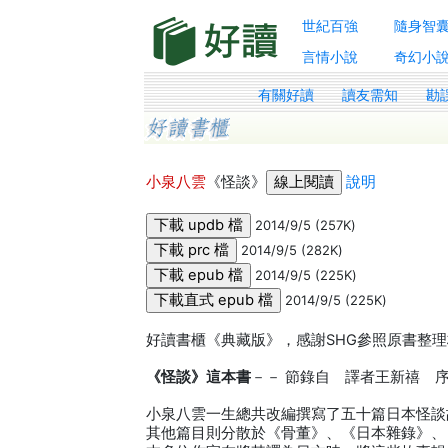
世紀百強
隨身智
言情小說
奇幻小
有關好讀
讀友需知
勘
小泉八雲
《怪談》
說明
2014/9/5 (257K)
2014/9/5 (282K)
2014/9/5 (225K)
2014/9/5 (225K)
好讀書櫃《典藏版》，感謝SHG參照原書整理
《怪談》這本書
－－ 節錄自 譯者王新禧 
小泉八雲一生總共改編撰寫了五十篇日本怪談
其他篇目則分散於《骨董》、《日本雜錄》、