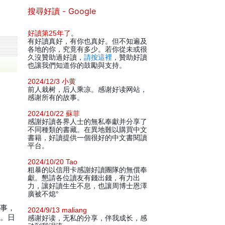
搜尋好讀 - Google
好讀第25年了
。
有好讀真好，有你也真好。但不知遍及
各地的你，究竟有多少。若你從未或很
久沒贊助過好讀，
請按這裡
，贊助好讀
也讓我們知道你的鼓勵與支持。
2024/12/3 小黄
前人栽树，后人乘凉。感谢好读网站，
感谢所有的故事。
2024/10/22 蘇菲
感謝好讀各界人士的無私奉獻并分享了
不同種類的書藏。在異地難以購買中文
書籍，好讀提供一個很好的中文書閱讀
平台。
2024/10/20 Tao
粗暴的以信用卡感謝好讀團隊的無償奉
獻。懇請各位讀友有錢出錢，有力出
力，讓好讀生生不息，也讓周博士恩澤
廣被不熄°
故事，
2024/9/13 maliang
就。日
感谢好读，无私的分享，伴我成长，感