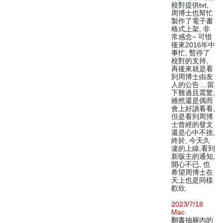
校對提供txt,
周博士也幫忙
製作了電子書
格式上架, 非
常感念~ 可惜
後來2016年中
事忙, 暫停了
校對的支持,
再後來就是看
到周博士由友
人的公告....當
下難過且震驚,
雖然還是偶而
會上好讀看看,
但是看到周博
士曾經的發文
還是心中不捨,
終於, 今天久
違的上線,看到
新版主的通知,
開心不已, 也
希望周博士在
天上也是同樣
歡欣.
2023/7/18
Mac
翻書抽屜內的