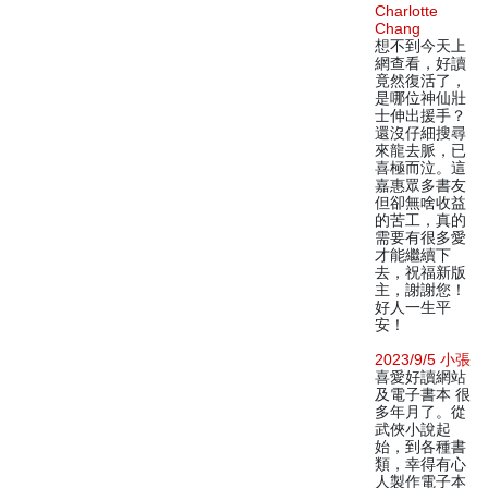
Charlotte
Chang
想不到今天上
網查看，好讀
竟然復活了，
是哪位神仙壯
士伸出援手？
還沒仔細搜尋
來龍去脈，已
喜極而泣。這
嘉惠眾多書友
但卻無啥收益
的苦工，真的
需要有很多愛
才能繼續下
去，祝福新版
主，謝謝您！
好人一生平
安！
2023/9/5 小張
喜愛好讀網站
及電子書本 很
多年月了。從
武俠小說起
始，到各種書
類，幸得有心
人製作電子本