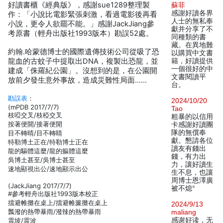
好讀書櫃《經典版》，感謝sue1289整理製
蘇菲
感謝好讀各界
作：「小說比電影緊張刺激，看過電影後再看
人士的無私奉
小說，更令人欲罷不能。」感謝JackJiang參
獻并分享了不
考原書（輕舟出版社1993版本）勘誤52處。
同種類的書
藏。在異地難
約翰.哈蒙德博士的國際遺傳技術公司從吸了恐
以購買中文書
龍血的古蚊子中提取出DNA，複製出恐龍，並
籍，好讀提供
一個很好的中
建成「侏羅紀公園」。沒想到的是，在公園開
文書閱讀平
放前夕發生意外事故，造成災難性局面……
台。
勘誤表
：
2024/10/20
(mPDB 2017/7/7)
Tao
枝啞交叉/枝椏交叉
粗暴的以信用
按著便開/接著便開
卡感謝好讀團
隊的無償奉
目不轉晴/目不轉睛
獻。懇請各位
特勒博土正在/特勒博士正在
讀友有錢出
龍的驅體這麼/龍的軀體這麼
錢，有力出
吳博土甚至/吳博士甚至
力，讓好讀生
速地顯視出公/速地顯示出公
生不息，也讓
周博士恩澤廣
(JackJiang 2017/7/7)
被不熄°
#參考輕舟出版社1993版本校正
擋避帷攤在桌上/擋避帷簾攤在桌上
2024/9/13
瓢潑的熱帶暴雨/潑辣的熱帶暴雨
maliang
感谢好读，无
震坡/震波