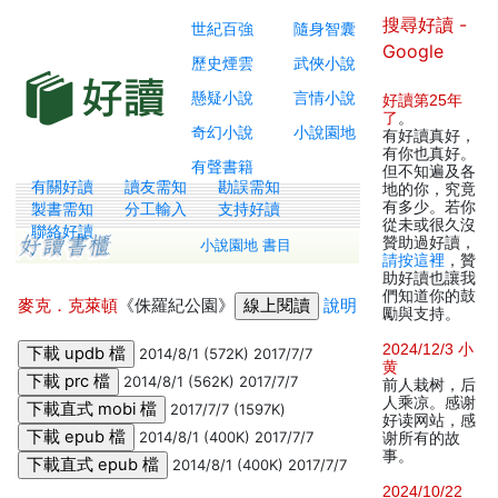
搜尋好讀 -
世紀百強
隨身智囊
Google
歷史煙雲
武俠小說
懸疑小說
言情小說
好讀第25年
了
。
奇幻小說
小說園地
有好讀真好，
有你也真好。
有聲書籍
但不知遍及各
有關好讀
讀友需知
勘誤需知
地的你，究竟
有多少。若你
製書需知
分工輸入
支持好讀
從未或很久沒
聯絡好讀
贊助過好讀，
小說園地 書目
請按這裡
，贊
助好讀也讓我
們知道你的鼓
麥克．克萊頓
《侏羅紀公園》
說明
勵與支持。
2024/12/3 小
2014/8/1 (572K) 2017/7/7
黄
2014/8/1 (562K) 2017/7/7
前人栽树，后
人乘凉。感谢
2017/7/7 (1597K)
好读网站，感
2014/8/1 (400K) 2017/7/7
谢所有的故
事。
2014/8/1 (400K) 2017/7/7
2024/10/22