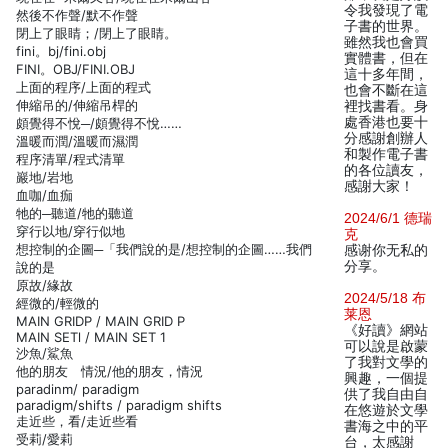
令我發現了電
然後不作聲/默不作聲
子書的世界。
閉上了眼睛；/閉上了眼睛。
雖然我也會買
fini。bj/fini.obj
實體書，但在
FINI。OBJ/FINI.OBJ
這十多年間，
上面的程序/上面的程式
也會不斷在這
伸縮吊的/伸縮吊桿的
裡找書看。身
處香港也要十
頗覺得不悅─/頗覺得不悅……
分感謝創辦人
溫暖而潤/溫暖而濕潤
和製作電子書
程序清單/程式清單
的各位讀友，
巖地/岩地
感謝大家！
血咖/血痂
牠的─聽道/牠的聽道
2024/6/1 德瑞
穿行以地/穿行似地
克
想控制的企圖─「我們說的是/想控制的企圖……我們
感谢你无私的
分享。
說的是
原故/緣故
2024/5/18 布
經微的/輕微的
莱恩
MAIN GRIDP / MAIN GRID P
《好讀》網站
MAIN SETl / MAIN SET 1
可以說是啟蒙
沙魚/鯊魚
了我對文學的
他的朋友 情況/他的朋友，情況
興趣，一個提
paradinm/ paradigm
供了我自由自
paradigm/shifts / paradigm shifts
在悠遊於文學
走近些，看/走近些看
書海之中的平
受莉/愛莉
台，太感謝