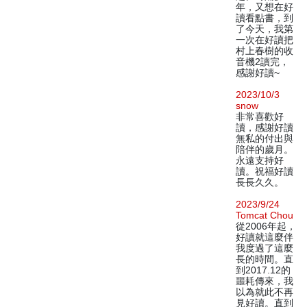
年，又想在好
讀看點書，到
了今天，我第
一次在好讀把
村上春樹的收
音機2讀完，
感謝好讀~
2023/10/3
snow
非常喜歡好
讀，感謝好讀
無私的付出與
陪伴的歲月。
永遠支持好
讀。祝福好讀
長長久久。
2023/9/24
Tomcat Chou
從2006年起，
好讀就這麼伴
我度過了這麼
長的時間。直
到2017.12的
噩耗傳來，我
以為就此不再
見好讀。直到