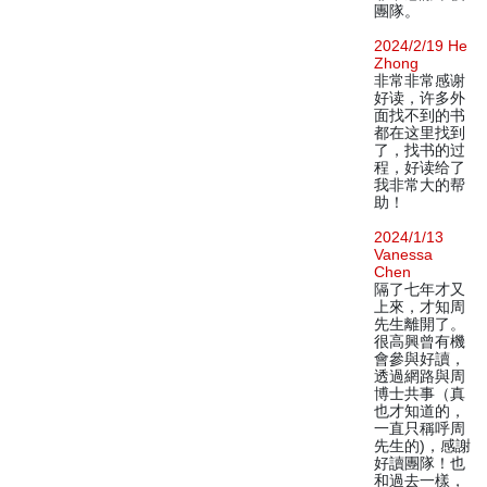
團隊。
2024/2/19 He
Zhong
非常非常感谢
好读，许多外
面找不到的书
都在这里找到
了，找书的过
程，好读给了
我非常大的帮
助！
2024/1/13
Vanessa
Chen
隔了七年才又
上來，才知周
先生離開了。
很高興曾有機
會參與好讀，
透過網路與周
博士共事（真
也才知道的，
一直只稱呼周
先生的)，感謝
好讀團隊！也
和過去一樣，