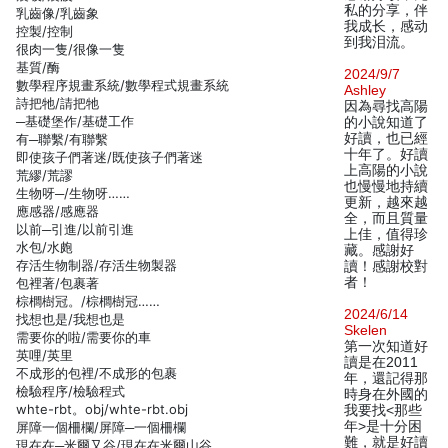
私的分享，伴
乳齒像/乳齒象
我成长，感动
控製/控制
到我泪流。
很肉一隻/很像一隻
基質/酶
2024/9/7
數學程序規畫系統/數學程式規畫系統
Ashley
詩把牠/請把牠
因為尋找高陽
─基礎堡作/基礎工作
的小說知道了
好讀，也已經
有─聯繫/有聯繫
十年了。好讀
即使孩子們著迷/既使孩子們著迷
上高陽的小說
荒繆/荒謬
也慢慢地持續
生物呀─/生物呀……
更新，越來越
應感器/感應器
全，而且質量
以前─引進/以前引進
上佳，值得珍
水包/水皰
藏。感謝好
存活生物制器/存活生物製器
讀！感謝校對
者！
包裡著/包裹著
棕櫚樹冠。/棕櫚樹冠……
2024/6/14
找想也是/我想也是
Skelen
需要你的啦/需要你的車
第一次知道好
英哩/英里
讀是在2011
不成形的包裡/不成形的包裹
年，還記得那
檢驗程序/檢驗程式
時身在外國的
whte-rbt。obj/whte-rbt.obj
我要找<那些
年>是十分困
屏障一個柵欄/屏障─一個柵欄
難，就是好讀
現在在─米爾又谷/現在在米爾山谷