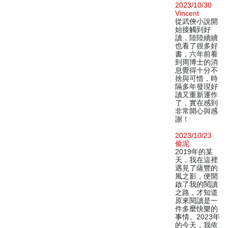
2023/10/30
Vincent
從武俠小說開
始接觸到好
讀，陸陸續續
也看了很多好
書，六年前看
到周博士的消
息覺得十分不
捨與可惜，時
隔多年發現好
讀又重新運作
了，實在感到
非常開心與感
謝！
2023/10/23
偷泥
2019年的某
天，我在這裡
遇見了薩豐的
風之影，便開
啟了我的閱讀
之路，才知道
原來閱讀是一
件多麼快樂的
事情。2023年
的今天，我依