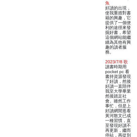
魚
好讀的出現，
使我重措對書
籍的興趣，它
提供了一個便
利的途徑來發
掘好書，希望
這個網站能繼
續為其他有興
趣的讀者服
務。
2023/7/8 歌
讀書時期用
pocket pc 看
書持資源發現
了好讀，然後
好讀一直陪伴
我至大學畢業
然後踏足社
會。雖然工作
事忙，但是上
好讀網閒逛看
黃河散文已成
一種習慣，直
至發現好讀不
再更新，繼而
停站，再從別