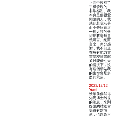
上高中後有了
手機發現的，
非常感謝。我
本身是個很愛
閱讀的人，我
感到若我活著
而不去欣賞這
一種人類的藝
術那將毫無意
義可言。總而
言之，萬分感
謝，我不知道
在每有能力買
書學校圖書館
又只能借七天
的情況下，沒
有這個網站我
的生命會是多
麼的荒蕪。
2023/12/12
Yumi
幾年前偶然得
知周博士離世
的消息，來到
好讀網站總會
覺得有點悵
然，也以為不