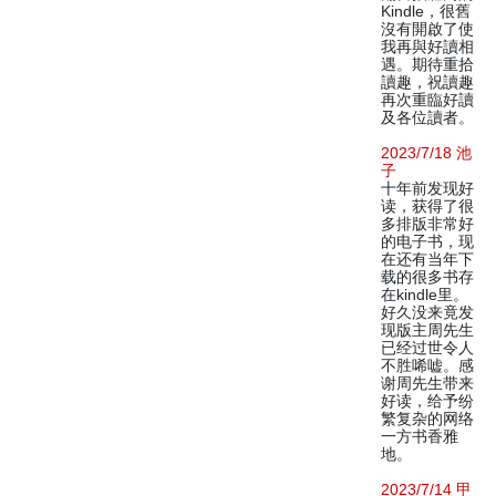
Kindle，很舊
沒有開啟了使
我再與好讀相
遇。期待重拾
讀趣，祝讀趣
再次重臨好讀
及各位讀者。
2023/7/18 池
子
十年前发现好
读，获得了很
多排版非常好
的电子书，现
在还有当年下
载的很多书存
在kindle里。
好久没来竟发
现版主周先生
已经过世令人
不胜唏嘘。感
谢周先生带来
好读，给予纷
繁复杂的网络
一方书香雅
地。
2023/7/14 甲