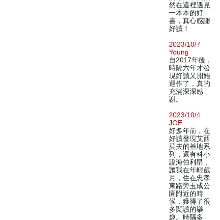
然在這裡遇見
一本本的好
書，真心感謝
好讀！
2023/10/7
Young
自2017年後，
時隔六年才發
現好讀又開始
運作了，真的
充滿深深感
謝。
2023/10/4
JOE
好多年前，在
好讀發現艾西
莫夫的基地系
列，還有科小
說海伯利昂，
讓我在年輕歲
月，住在忠孝
東路旁玉成公
園附近的時
候，獲得了很
多閱讀的樂
趣。時隔多