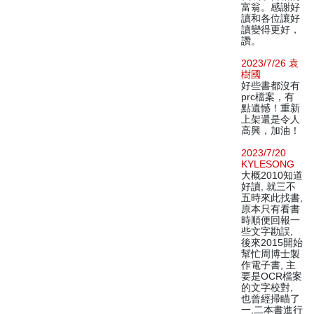
富翁。感謝好
讀和各位讓好
讀變得更好，
讚。
2023/7/26 袁
樹國
好些書都沒有
prc檔案，有
點遺憾！重新
上架還是令人
高興，加油！
2023/7/20
KYLESONG
大概2010知道
好讀, 就三不
五時來此找書,
原本只有看書
時順便回報一
些文字勘誤,
後來2015開始
幫忙周博士製
作電子書, 主
要是OCR檔案
的文字校對,
也曾經掃瞄了
一,二本書進行