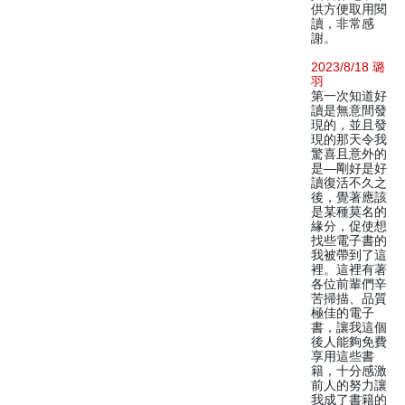
供方便取用閱
讀，非常感
謝。
2023/8/18 璐
羽
第一次知道好
讀是無意間發
現的，並且發
現的那天令我
驚喜且意外的
是—剛好是好
讀復活不久之
後，覺著應該
是某種莫名的
緣分，促使想
找些電子書的
我被帶到了這
裡。這裡有著
各位前輩們辛
苦掃描、品質
極佳的電子
書，讓我這個
後人能夠免費
享用這些書
籍，十分感激
前人的努力讓
我成了書籍的