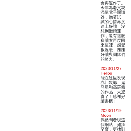
會再運作了。
今年為老父親
添購電子閱讀
器，抱著試一
試的心情再度
連上好讀，沒
想到繼續運
作，還有這麼
多讀友再度回
來這裡，感覺
很溫暖，謝謝
好讀與團隊們
的努力。
2023/11/27
Helios
能在这里发现
赤川次郎、鬼
马星和高羅佩
的作品，太驚
喜了！感謝好
讀書櫃！
2023/11/19
Moon
偶然間發現這
個網站，如獲
至寶，更找到