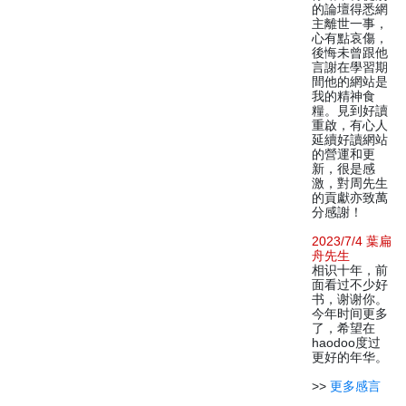
的論壇得悉網
主離世一事，
心有點哀傷，
後悔未曾跟他
言謝在學習期
間他的網站是
我的精神食
糧。見到好讀
重啟，有心人
延續好讀網站
的營運和更
新，很是感
激，對周先生
的貢獻亦致萬
分感謝！
2023/7/4 葉扁
舟先生
相识十年，前
面看过不少好
书，谢谢你。
今年时间更多
了，希望在
haodoo度过
更好的年华。
>>
更多感言