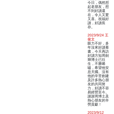
今日，偶然想
起老朋友，想
不到好讀還
在，令人又驚
又喜。祝福好
讀，好讀長
存。
2023/9/24 王
俊文
眼力不好，多
年沒來好讀看
書，今天再訪
好讀方知周劍
輝博士已往
生，不勝唏
噓，希望他安
息天國。沒有
他的辛苦創建
及許多熱心朋
友的共同努
力，好讀不容
易經營至今。
謝謝周博士及
熱心朋友的辛
勞貢獻！
2023/9/12