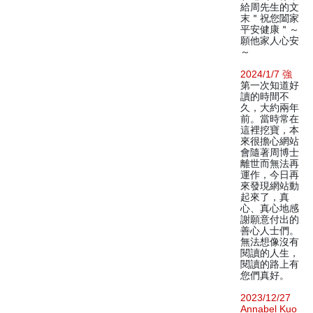
給周先生的文
末＂祝您闔家
平安健康＂～
願他家人心安
～
2024/1/7 強
第一次知道好
讀的時間不
久，大約兩年
前。當時常在
這裡挖寶，本
來很擔心網站
會隨著周博士
離世而無法再
運作，今日再
來發現網站動
起來了，真
心、真心地感
謝願意付出的
善心人士們。
無法想像沒有
閱讀的人生，
閱讀的路上有
您們真好。
2023/12/27
Annabel Kuo