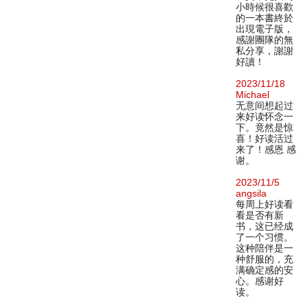
小時候很喜歡
的一本書終於
出現電子版，
感謝團隊的無
私分享，謝謝
好讀！
2023/11/18
Michael
无意间想起过
来好读怀念一
下。竟然是惊
喜！好读活过
来了！感恩 感
谢。
2023/11/5
angsila
每周上好读看
看是否有新
书，这已经成
了一个习惯。
这种陪伴是一
种舒服的，充
满确定感的安
心。感谢好
读。