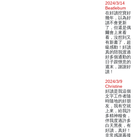
2024/3/14
Beatlebum
在好讀挖寶好
幾年，以為好
讀不會更新
了，但還是偶
爾會上來看
看，沒想到又
有新書了，超
級感動！好讀
真的陪我渡過
好多個通勤的
日子跟愜意的
週末，謝謝好
讀！
2024/3/9
Christine
好讀是我這個
文字工作者隨
時隨地的好朋
友，我有空就
上來，給我許
多精神糧食，
伴我度過許多
白天黑夜，有
好讀，真好！
非常感謝幕後