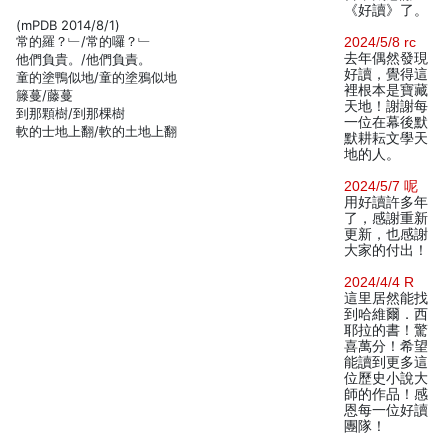
《好讀》了。
(mPDB 2014/8/1)
常的羅？﹂/常的囉？﹂
2024/5/8 rc
去年偶然發現
他們負貴。/他們負責。
好讀，覺得這
童的塗鴨似地/童的塗鴉似地
裡根本是寶藏
籐蔓/藤蔓
天地！謝謝每
到那顆樹/到那棵樹
一位在幕後默
軟的士地上翻/軟的土地上翻
默耕耘文學天
地的人。
2024/5/7 呢
用好讀許多年
了，感謝重新
更新，也感謝
大家的付出！
2024/4/4 R
這里居然能找
到哈維爾．西
耶拉的書！驚
喜萬分！希望
能讀到更多這
位歷史小說大
師的作品！感
恩每一位好讀
團隊！