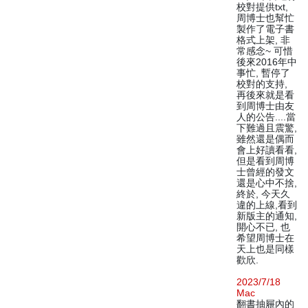
校對提供txt,
周博士也幫忙
製作了電子書
格式上架, 非
常感念~ 可惜
後來2016年中
事忙, 暫停了
校對的支持,
再後來就是看
到周博士由友
人的公告....當
下難過且震驚,
雖然還是偶而
會上好讀看看,
但是看到周博
士曾經的發文
還是心中不捨,
終於, 今天久
違的上線,看到
新版主的通知,
開心不已, 也
希望周博士在
天上也是同樣
歡欣.
2023/7/18
Mac
翻書抽屜內的