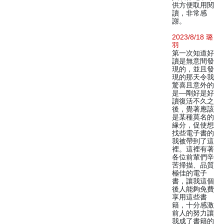
供方便取用閱
讀，非常感
謝。
2023/8/18 璐
羽
第一次知道好
讀是無意間發
現的，並且發
現的那天令我
驚喜且意外的
是—剛好是好
讀復活不久之
後，覺著應該
是某種莫名的
緣分，促使想
找些電子書的
我被帶到了這
裡。這裡有著
各位前輩們辛
苦掃描、品質
極佳的電子
書，讓我這個
後人能夠免費
享用這些書
籍，十分感激
前人的努力讓
我成了書籍的