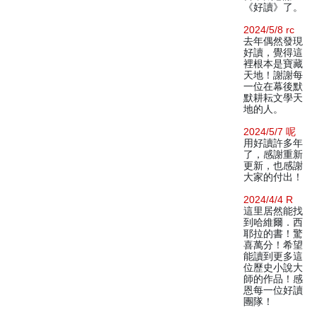
《好讀》了。
2024/5/8 rc
去年偶然發現
好讀，覺得這
裡根本是寶藏
天地！謝謝每
一位在幕後默
默耕耘文學天
地的人。
2024/5/7 呢
用好讀許多年
了，感謝重新
更新，也感謝
大家的付出！
2024/4/4 R
這里居然能找
到哈維爾．西
耶拉的書！驚
喜萬分！希望
能讀到更多這
位歷史小說大
師的作品！感
恩每一位好讀
團隊！