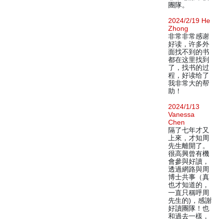
團隊。
2024/2/19 He
Zhong
非常非常感谢
好读，许多外
面找不到的书
都在这里找到
了，找书的过
程，好读给了
我非常大的帮
助！
2024/1/13
Vanessa
Chen
隔了七年才又
上來，才知周
先生離開了。
很高興曾有機
會參與好讀，
透過網路與周
博士共事（真
也才知道的，
一直只稱呼周
先生的)，感謝
好讀團隊！也
和過去一樣，