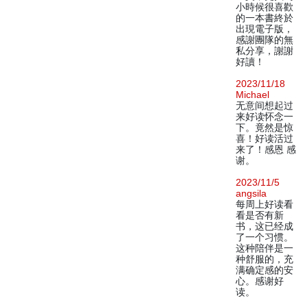
小時候很喜歡
的一本書終於
出現電子版，
感謝團隊的無
私分享，謝謝
好讀！
2023/11/18
Michael
无意间想起过
来好读怀念一
下。竟然是惊
喜！好读活过
来了！感恩 感
谢。
2023/11/5
angsila
每周上好读看
看是否有新
书，这已经成
了一个习惯。
这种陪伴是一
种舒服的，充
满确定感的安
心。感谢好
读。