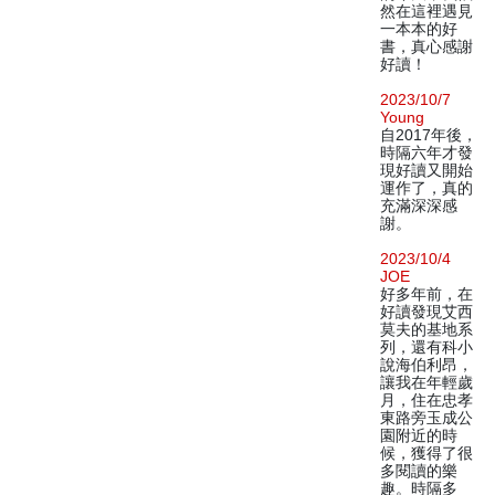
然在這裡遇見
一本本的好
書，真心感謝
好讀！
2023/10/7
Young
自2017年後，
時隔六年才發
現好讀又開始
運作了，真的
充滿深深感
謝。
2023/10/4
JOE
好多年前，在
好讀發現艾西
莫夫的基地系
列，還有科小
說海伯利昂，
讓我在年輕歲
月，住在忠孝
東路旁玉成公
園附近的時
候，獲得了很
多閱讀的樂
趣。時隔多