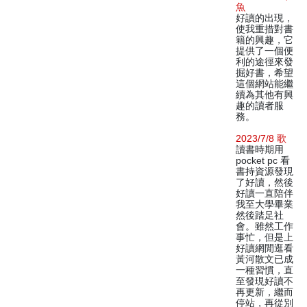
魚
好讀的出現，
使我重措對書
籍的興趣，它
提供了一個便
利的途徑來發
掘好書，希望
這個網站能繼
續為其他有興
趣的讀者服
務。
2023/7/8 歌
讀書時期用
pocket pc 看
書持資源發現
了好讀，然後
好讀一直陪伴
我至大學畢業
然後踏足社
會。雖然工作
事忙，但是上
好讀網閒逛看
黃河散文已成
一種習慣，直
至發現好讀不
再更新，繼而
停站，再從別