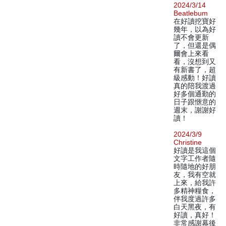
2024/3/14
Beatlebum
在好讀挖寶好
幾年，以為好
讀不會更新
了，但還是偶
爾會上來看
看，沒想到又
有新書了，超
級感動！好讀
真的陪我渡過
好多個通勤的
日子跟愜意的
週末，謝謝好
讀！
2024/3/9
Christine
好讀是我這個
文字工作者隨
時隨地的好朋
友，我有空就
上來，給我許
多精神糧食，
伴我度過許多
白天黑夜，有
好讀，真好！
非常感謝幕後