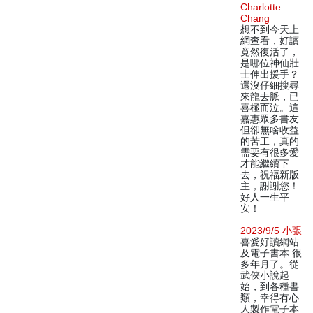
Charlotte
Chang
想不到今天上
網查看，好讀
竟然復活了，
是哪位神仙壯
士伸出援手？
還沒仔細搜尋
來龍去脈，已
喜極而泣。這
嘉惠眾多書友
但卻無啥收益
的苦工，真的
需要有很多愛
才能繼續下
去，祝福新版
主，謝謝您！
好人一生平
安！
2023/9/5 小張
喜愛好讀網站
及電子書本 很
多年月了。從
武俠小說起
始，到各種書
類，幸得有心
人製作電子本