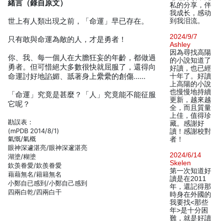
緒言（錄自原文）
私的分享，伴
我成长，感动
世上有人類出現之前，「命運」早已存在。
到我泪流。
2024/9/7
只有敢與命運為敵的人，才是勇者！
Ashley
因為尋找高陽
你、我、每一個人在大膽狂妄的年齡，都做過
的小說知道了
勇者。但可惜絕大多數很快就屈服了，還得向
好讀，也已經
命運討好地諂媚、舐著身上纍纍的創傷……
十年了。好讀
上高陽的小說
也慢慢地持續
「命運」究竟是甚麼？「人」究竟能不能征服
更新，越來越
它呢？
全，而且質量
上佳，值得珍
勘誤表：
藏。感謝好
(mPDB 2014/8/1)
讀！感謝校對
氣慨/氣概
者！
眼神深遽湛亮/眼神深邃湛亮
2024/6/14
湖塗/糊塗
Skelen
欽羡眷愛/欽羨眷愛
第一次知道好
藉藉無名/籍籍無名
讀是在2011
小鄭自已感到/小鄭自己感到
年，還記得那
四兩白乾/四兩白干
時身在外國的
我要找<那些
年>是十分困
難，就是好讀