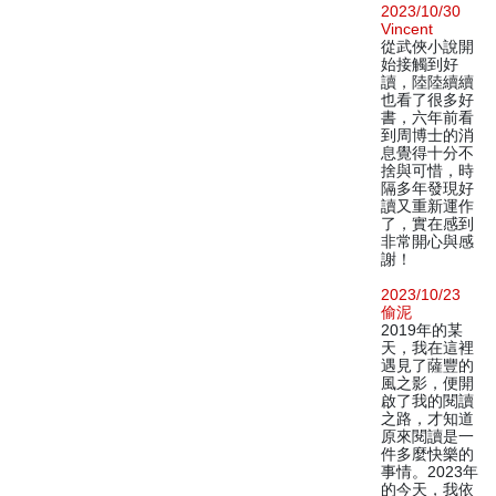
2023/10/30
Vincent
從武俠小說開
始接觸到好
讀，陸陸續續
也看了很多好
書，六年前看
到周博士的消
息覺得十分不
捨與可惜，時
隔多年發現好
讀又重新運作
了，實在感到
非常開心與感
謝！
2023/10/23
偷泥
2019年的某
天，我在這裡
遇見了薩豐的
風之影，便開
啟了我的閱讀
之路，才知道
原來閱讀是一
件多麼快樂的
事情。2023年
的今天，我依