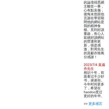
的論壇得悉網
主離世一事，
心有點哀傷，
後悔未曾跟他
言謝在學習期
間他的網站是
我的精神食
糧。見到好讀
重啟，有心人
延續好讀網站
的營運和更
新，很是感
激，對周先生
的貢獻亦致萬
分感謝！
2023/7/4 葉扁
舟先生
相识十年，前
面看过不少好
书，谢谢你。
今年时间更多
了，希望在
haodoo度过
更好的年华。
>>
更多感言