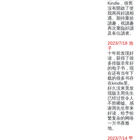
Kindle，很舊
沒有開啟了使
我再與好讀相
遇。期待重拾
讀趣，祝讀趣
再次重臨好讀
及各位讀者。
2023/7/18 池
子
十年前发现好
读，获得了很
多排版非常好
的电子书，现
在还有当年下
载的很多书存
在kindle里。
好久没来竟发
现版主周先生
已经过世令人
不胜唏嘘。感
谢周先生带来
好读，给予纷
繁复杂的网络
一方书香雅
地。
2023/7/14 甲