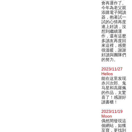
會再運作了。
今年為老父親
添購電子閱讀
器，抱著試一
試的心情再度
連上好讀，沒
想到繼續運
作，還有這麼
多讀友再度回
來這裡，感覺
很溫暖，謝謝
好讀與團隊們
的努力。
2023/11/27
Helios
能在这里发现
赤川次郎、鬼
马星和高羅佩
的作品，太驚
喜了！感謝好
讀書櫃！
2023/11/19
Moon
偶然間發現這
個網站，如獲
至寶，更找到