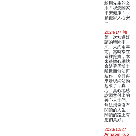
給周先生的文
末＂祝您闔家
平安健康＂～
願他家人心安
～
2024/1/7 強
第一次知道好
讀的時間不
久，大約兩年
前。當時常在
這裡挖寶，本
來很擔心網站
會隨著周博士
離世而無法再
運作，今日再
來發現網站動
起來了，真
心、真心地感
謝願意付出的
善心人士們。
無法想像沒有
閱讀的人生，
閱讀的路上有
您們真好。
2023/12/27
Annabel Kuo