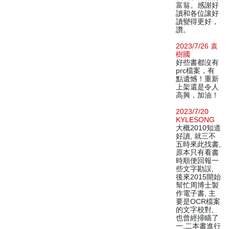
富翁。感謝好
讀和各位讓好
讀變得更好，
讚。
2023/7/26 袁
樹國
好些書都沒有
prc檔案，有
點遺憾！重新
上架還是令人
高興，加油！
2023/7/20
KYLESONG
大概2010知道
好讀, 就三不
五時來此找書,
原本只有看書
時順便回報一
些文字勘誤,
後來2015開始
幫忙周博士製
作電子書, 主
要是OCR檔案
的文字校對,
也曾經掃瞄了
一,二本書進行