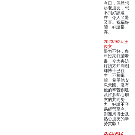
今日，偶然想
起老朋友，想
不到好讀還
在，令人又驚
又喜。祝福好
讀，好讀長
存。
2023/9/24 王
俊文
眼力不好，多
年沒來好讀看
書，今天再訪
好讀方知周劍
輝博士已往
生，不勝唏
噓，希望他安
息天國。沒有
他的辛苦創建
及許多熱心朋
友的共同努
力，好讀不容
易經營至今。
謝謝周博士及
熱心朋友的辛
勞貢獻！
2023/9/12