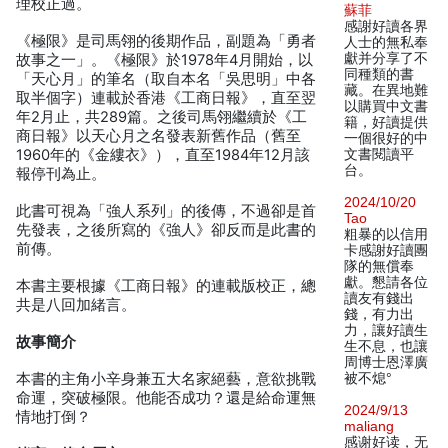
理校正過。
蘇菲
感謝好讀各界
《極限》是司馬翎的後期作品，副題為「勇者
人士的無私奉
獻并分享了不
故事之一」。《極限》於1978年4月開始，以
同種類的書
「天心月」的筆名（取自本名「吳思明」中各
藏。在異地難
取半個字）連載於香港《工商日報》，直至翌
以購買中文書
年2月止，共289篇。之後司馬翎繼續於《工
籍，好讀提供
商日報》以天心月之名發表新舊作品（舊至
一個很好的中
1960年的《金縷衣》），直至1984年12月該
文書閱讀平
台。
報停刊為止。
2024/10/20
此書可視為「強人系列」的後傳，不過卻是首
Tao
先發表，之後所寫的《強人》卻反而是此書的
粗暴的以信用
前傳。
卡感謝好讀團
隊的無償奉
獻。懇請各位
本書主要根據《工商日報》的連載版校正，總
讀友有錢出
共是八回加緒言。
錢，有力出
力，讓好讀生
故事簡介
生不息，也讓
周博士恩澤廣
本書的主角小辛身兼五大名家絕藝，意欲挑戰
被不熄°
命運，突破極限。他能否成功？還是給命運無
2024/9/13
情地打倒？
maliang
感谢好读，无