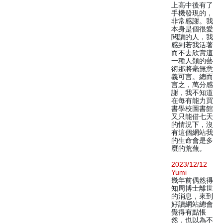
上高中後有了
手機發現的，
非常感謝。我
本身是個很愛
閱讀的人，我
感到若我活著
而不去欣賞這
一種人類的藝
術那將毫無意
義可言。總而
言之，萬分感
謝，我不知道
在每有能力買
書學校圖書館
又只能借七天
的情況下，沒
有這個網站我
的生命會是多
麼的荒蕪。
2023/12/12
Yumi
幾年前偶然得
知周博士離世
的消息，來到
好讀網站總會
覺得有點悵
然，也以為不