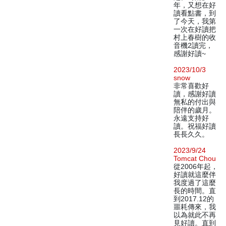
年，又想在好
讀看點書，到
了今天，我第
一次在好讀把
村上春樹的收
音機2讀完，
感謝好讀~
2023/10/3
snow
非常喜歡好
讀，感謝好讀
無私的付出與
陪伴的歲月。
永遠支持好
讀。祝福好讀
長長久久。
2023/9/24
Tomcat Chou
從2006年起，
好讀就這麼伴
我度過了這麼
長的時間。直
到2017.12的
噩耗傳來，我
以為就此不再
見好讀。直到