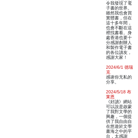
令我發現了電
子書的世界。
雖然我也會買
實體書，但在
這十多年間，
也會不斷在這
裡找書看。身
處香港也要十
分感謝創辦人
和製作電子書
的各位讀友，
感謝大家！
2024/6/1 德瑞
克
感谢你无私的
分享。
2024/5/18 布
莱恩
《好讀》網站
可以說是啟蒙
了我對文學的
興趣，一個提
供了我自由自
在悠遊於文學
書海之中的平
台，太感謝