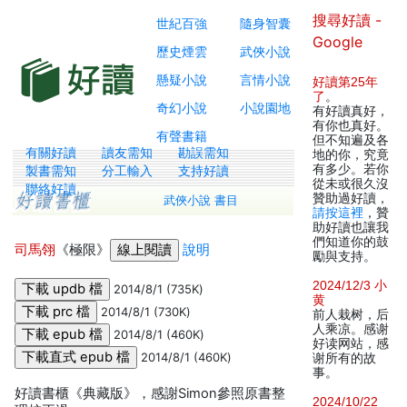
搜尋好讀 -
世紀百強
隨身智囊
Google
歷史煙雲
武俠小說
懸疑小說
言情小說
好讀第25年
了
。
奇幻小說
小說園地
有好讀真好，
有你也真好。
有聲書籍
但不知遍及各
有關好讀
讀友需知
勘誤需知
地的你，究竟
有多少。若你
製書需知
分工輸入
支持好讀
從未或很久沒
聯絡好讀
贊助過好讀，
武俠小說 書目
請按這裡
，贊
助好讀也讓我
們知道你的鼓
司馬翎
《極限》
說明
勵與支持。
2024/12/3 小
2014/8/1 (735K)
黄
2014/8/1 (730K)
前人栽树，后
人乘凉。感谢
2014/8/1 (460K)
好读网站，感
2014/8/1 (460K)
谢所有的故
事。
好讀書櫃《典藏版》，感謝Simon參照原書整
2024/10/22