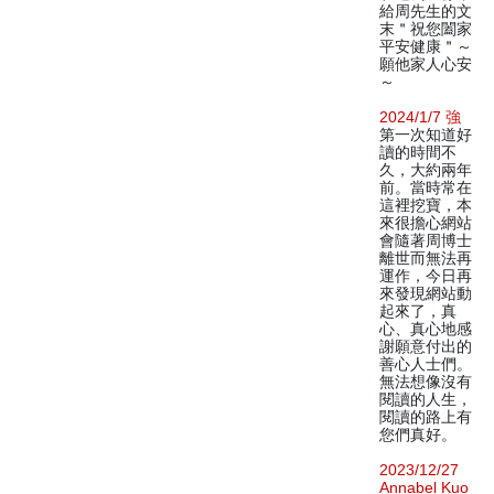
給周先生的文
末＂祝您闔家
平安健康＂～
願他家人心安
～
2024/1/7 強
第一次知道好
讀的時間不
久，大約兩年
前。當時常在
這裡挖寶，本
來很擔心網站
會隨著周博士
離世而無法再
運作，今日再
來發現網站動
起來了，真
心、真心地感
謝願意付出的
善心人士們。
無法想像沒有
閱讀的人生，
閱讀的路上有
您們真好。
2023/12/27
Annabel Kuo