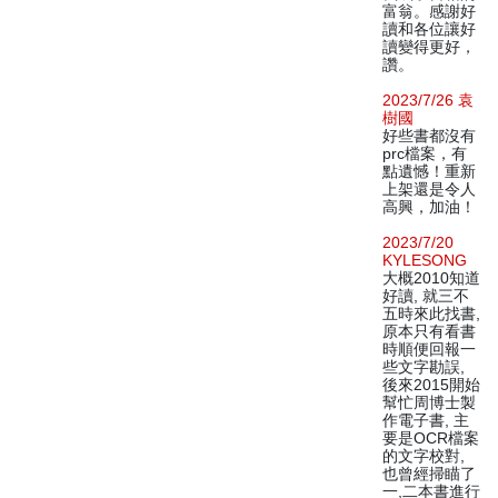
富翁。感謝好
讀和各位讓好
讀變得更好，
讚。
2023/7/26 袁
樹國
好些書都沒有
prc檔案，有
點遺憾！重新
上架還是令人
高興，加油！
2023/7/20
KYLESONG
大概2010知道
好讀, 就三不
五時來此找書,
原本只有看書
時順便回報一
些文字勘誤,
後來2015開始
幫忙周博士製
作電子書, 主
要是OCR檔案
的文字校對,
也曾經掃瞄了
一,二本書進行