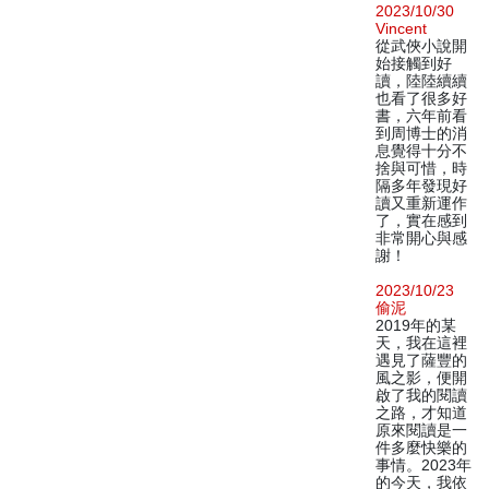
2023/10/30
Vincent
從武俠小說開
始接觸到好
讀，陸陸續續
也看了很多好
書，六年前看
到周博士的消
息覺得十分不
捨與可惜，時
隔多年發現好
讀又重新運作
了，實在感到
非常開心與感
謝！
2023/10/23
偷泥
2019年的某
天，我在這裡
遇見了薩豐的
風之影，便開
啟了我的閱讀
之路，才知道
原來閱讀是一
件多麼快樂的
事情。2023年
的今天，我依