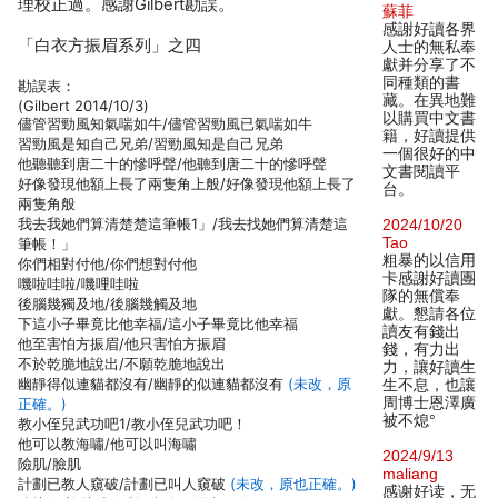
理校正過。感謝Gilbert勘誤。
蘇菲
感謝好讀各界
「白衣方振眉系列」之四
人士的無私奉
獻并分享了不
同種類的書
勘誤表：
藏。在異地難
(Gilbert 2014/10/3)
以購買中文書
儘管習勁風知氣喘如牛/儘管習勁風已氣喘如牛
籍，好讀提供
習勁風是知自己兄弟/習勁風知是自己兄弟
一個很好的中
他聽聽到唐二十的慘呼聲/他聽到唐二十的慘呼聲
文書閱讀平
好像發現他額上長了兩隻角上般/好像發現他額上長了
台。
兩隻角般
我去我她們算清楚楚這筆帳1」/我去找她們算清楚這
2024/10/20
Tao
筆帳！」
粗暴的以信用
你們相對付他/你們想對付他
卡感謝好讀團
嘰啦哇啦/嘰哩哇啦
隊的無償奉
後腦幾獨及地/後腦幾觸及地
獻。懇請各位
下這小子畢竟比他幸福/這小子畢竟比他幸福
讀友有錢出
他至害怕方振眉/他只害怕方振眉
錢，有力出
不於乾脆地說出/不願乾脆地說出
力，讓好讀生
幽靜得似連貓都沒有/幽靜的似連貓都沒有
(未改，原
生不息，也讓
周博士恩澤廣
正確。)
被不熄°
教小侄兒武功吧1/教小侄兒武功吧！
他可以教海嘯/他可以叫海嘯
2024/9/13
險肌/臉肌
maliang
計劃已教人窺破/計劃已叫人窺破
(未改，原也正確。)
感谢好读，无