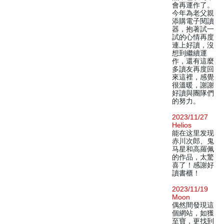
會再運作了。
今年為老父親
添購電子閱讀
器，抱著試一
試的心情再度
連上好讀，沒
想到繼續運
作，還有這麼
多讀友再度回
來這裡，感覺
很溫暖，謝謝
好讀與團隊們
的努力。
2023/11/27
Helios
能在这里发现
赤川次郎、鬼
马星和高羅佩
的作品，太驚
喜了！感謝好
讀書櫃！
2023/11/19
Moon
偶然間發現這
個網站，如獲
至寶，更找到