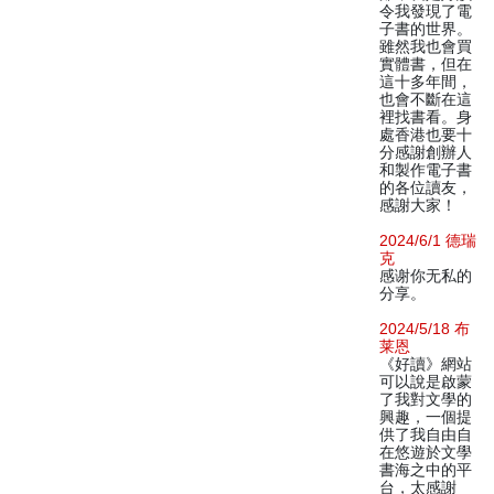
令我發現了電
子書的世界。
雖然我也會買
實體書，但在
這十多年間，
也會不斷在這
裡找書看。身
處香港也要十
分感謝創辦人
和製作電子書
的各位讀友，
感謝大家！
2024/6/1 德瑞
克
感谢你无私的
分享。
2024/5/18 布
莱恩
《好讀》網站
可以說是啟蒙
了我對文學的
興趣，一個提
供了我自由自
在悠遊於文學
書海之中的平
台，太感謝