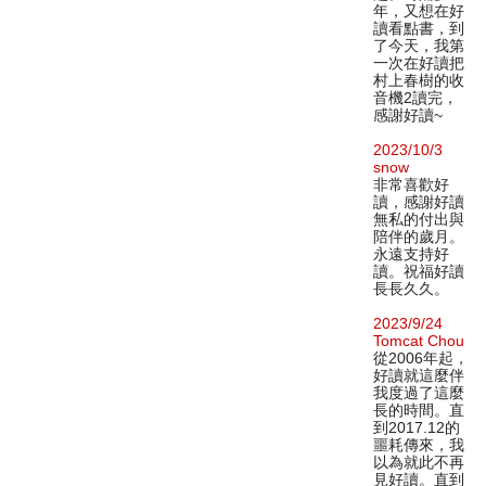
年，又想在好
讀看點書，到
了今天，我第
一次在好讀把
村上春樹的收
音機2讀完，
感謝好讀~
2023/10/3
snow
非常喜歡好
讀，感謝好讀
無私的付出與
陪伴的歲月。
永遠支持好
讀。祝福好讀
長長久久。
2023/9/24
Tomcat Chou
從2006年起，
好讀就這麼伴
我度過了這麼
長的時間。直
到2017.12的
噩耗傳來，我
以為就此不再
見好讀。直到