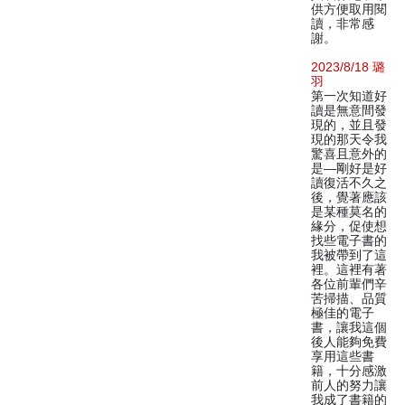
供方便取用閱
讀，非常感
謝。
2023/8/18 璐
羽
第一次知道好
讀是無意間發
現的，並且發
現的那天令我
驚喜且意外的
是—剛好是好
讀復活不久之
後，覺著應該
是某種莫名的
緣分，促使想
找些電子書的
我被帶到了這
裡。這裡有著
各位前輩們辛
苦掃描、品質
極佳的電子
書，讓我這個
後人能夠免費
享用這些書
籍，十分感激
前人的努力讓
我成了書籍的