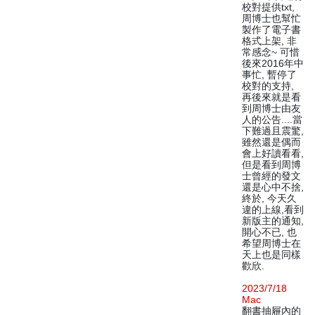
校對提供txt,
周博士也幫忙
製作了電子書
格式上架, 非
常感念~ 可惜
後來2016年中
事忙, 暫停了
校對的支持,
再後來就是看
到周博士由友
人的公告....當
下難過且震驚,
雖然還是偶而
會上好讀看看,
但是看到周博
士曾經的發文
還是心中不捨,
終於, 今天久
違的上線,看到
新版主的通知,
開心不已, 也
希望周博士在
天上也是同樣
歡欣.
2023/7/18
Mac
翻書抽屜內的