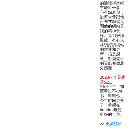
的論壇得悉網
主離世一事，
心有點哀傷，
後悔未曾跟他
言謝在學習期
間他的網站是
我的精神食
糧。見到好讀
重啟，有心人
延續好讀網站
的營運和更
新，很是感
激，對周先生
的貢獻亦致萬
分感謝！
2023/7/4 葉扁
舟先生
相识十年，前
面看过不少好
书，谢谢你。
今年时间更多
了，希望在
haodoo度过
更好的年华。
>>
更多感言