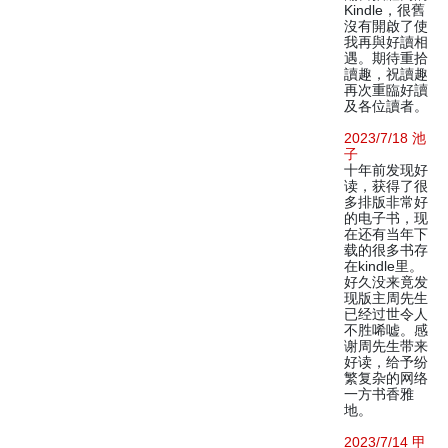
Kindle，很舊
沒有開啟了使
我再與好讀相
遇。期待重拾
讀趣，祝讀趣
再次重臨好讀
及各位讀者。
2023/7/18 池
子
十年前发现好
读，获得了很
多排版非常好
的电子书，现
在还有当年下
载的很多书存
在kindle里。
好久没来竟发
现版主周先生
已经过世令人
不胜唏嘘。感
谢周先生带来
好读，给予纷
繁复杂的网络
一方书香雅
地。
2023/7/14 甲