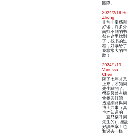
團隊。
2024/2/19 He
Zhong
非常非常感谢
好读，许多外
面找不到的书
都在这里找到
了，找书的过
程，好读给了
我非常大的帮
助！
2024/1/13
Vanessa
Chen
隔了七年才又
上來，才知周
先生離開了。
很高興曾有機
會參與好讀，
透過網路與周
博士共事（真
也才知道的，
一直只稱呼周
先生的)，感謝
好讀團隊！也
和過去一樣，