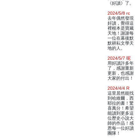
《好讀》了。
2024/5/8 rc
去年偶然發現
好讀，覺得這
裡根本是寶藏
天地！謝謝每
一位在幕後默
默耕耘文學天
地的人。
2024/5/7 呢
用好讀許多年
了，感謝重新
更新，也感謝
大家的付出！
2024/4/4 R
這里居然能找
到哈維爾．西
耶拉的書！驚
喜萬分！希望
能讀到更多這
位歷史小說大
師的作品！感
恩每一位好讀
團隊！