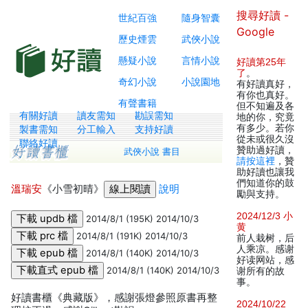
搜尋好讀 -
世紀百強
隨身智囊
Google
歷史煙雲
武俠小說
懸疑小說
言情小說
好讀第25年
了
。
奇幻小說
小說園地
有好讀真好，
有你也真好。
有聲書籍
但不知遍及各
有關好讀
讀友需知
勘誤需知
地的你，究竟
有多少。若你
製書需知
分工輸入
支持好讀
從未或很久沒
聯絡好讀
贊助過好讀，
武俠小說 書目
請按這裡
，贊
助好讀也讓我
們知道你的鼓
溫瑞安
《小雪初晴》
說明
勵與支持。
2024/12/3 小
2014/8/1 (195K) 2014/10/3
黄
2014/8/1 (191K) 2014/10/3
前人栽树，后
人乘凉。感谢
2014/8/1 (140K) 2014/10/3
好读网站，感
2014/8/1 (140K) 2014/10/3
谢所有的故
事。
好讀書櫃《典藏版》，感謝張燈參照原書再整
2024/10/22