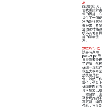
魚
好讀的出現，
使我重措對書
籍的興趣，它
提供了一個便
利的途徑來發
掘好書，希望
這個網站能繼
續為其他有興
趣的讀者服
務。
2023/7/8 歌
讀書時期用
pocket pc 看
書持資源發現
了好讀，然後
好讀一直陪伴
我至大學畢業
然後踏足社
會。雖然工作
事忙，但是上
好讀網閒逛看
黃河散文已成
一種習慣，直
至發現好讀不
再更新，繼而
停站，再從別