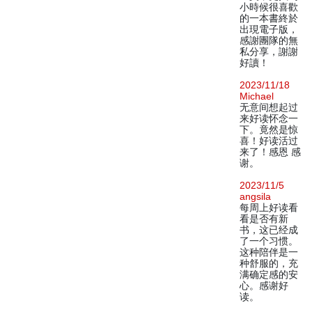
小時候很喜歡
的一本書終於
出現電子版，
感謝團隊的無
私分享，謝謝
好讀！
2023/11/18
Michael
无意间想起过
来好读怀念一
下。竟然是惊
喜！好读活过
来了！感恩 感
谢。
2023/11/5
angsila
每周上好读看
看是否有新
书，这已经成
了一个习惯。
这种陪伴是一
种舒服的，充
满确定感的安
心。感谢好
读。