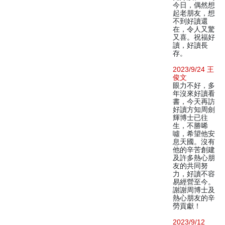
今日，偶然想
起老朋友，想
不到好讀還
在，令人又驚
又喜。祝福好
讀，好讀長
存。
2023/9/24 王
俊文
眼力不好，多
年沒來好讀看
書，今天再訪
好讀方知周劍
輝博士已往
生，不勝唏
噓，希望他安
息天國。沒有
他的辛苦創建
及許多熱心朋
友的共同努
力，好讀不容
易經營至今。
謝謝周博士及
熱心朋友的辛
勞貢獻！
2023/9/12