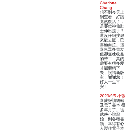
Charlotte
Chang
想不到今天上
網查看，好讀
竟然復活了，
是哪位神仙壯
士伸出援手？
還沒仔細搜尋
來龍去脈，已
喜極而泣。這
嘉惠眾多書友
但卻無啥收益
的苦工，真的
需要有很多愛
才能繼續下
去，祝福新版
主，謝謝您！
好人一生平
安！
2023/9/5 小張
喜愛好讀網站
及電子書本 很
多年月了。從
武俠小說起
始，到各種書
類，幸得有心
人製作電子本