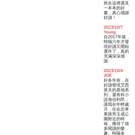
然在這裡遇見
一本本的好
書，真心感謝
好讀！
2023/10/7
Young
自2017年後，
時隔六年才發
現好讀又開始
運作了，真的
充滿深深感
謝。
2023/10/4
JOE
好多年前，在
好讀發現艾西
莫夫的基地系
列，還有科小
說海伯利昂，
讓我在年輕歲
月，住在忠孝
東路旁玉成公
園附近的時
候，獲得了很
多閱讀的樂
趣。時隔多