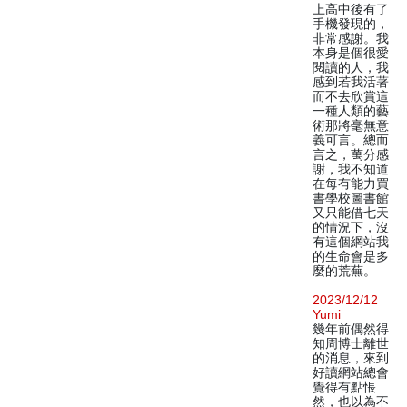
上高中後有了
手機發現的，
非常感謝。我
本身是個很愛
閱讀的人，我
感到若我活著
而不去欣賞這
一種人類的藝
術那將毫無意
義可言。總而
言之，萬分感
謝，我不知道
在每有能力買
書學校圖書館
又只能借七天
的情況下，沒
有這個網站我
的生命會是多
麼的荒蕪。
2023/12/12
Yumi
幾年前偶然得
知周博士離世
的消息，來到
好讀網站總會
覺得有點悵
然，也以為不