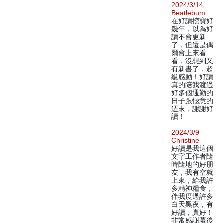
2024/3/14
Beatlebum
在好讀挖寶好
幾年，以為好
讀不會更新
了，但還是偶
爾會上來看
看，沒想到又
有新書了，超
級感動！好讀
真的陪我渡過
好多個通勤的
日子跟愜意的
週末，謝謝好
讀！
2024/3/9
Christine
好讀是我這個
文字工作者隨
時隨地的好朋
友，我有空就
上來，給我許
多精神糧食，
伴我度過許多
白天黑夜，有
好讀，真好！
非常感謝幕後