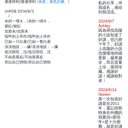
連接得利/接連得利
(未改，原也正確。)
私的分享，伴
我成长，感动
(mPDB 2014/8/1)
到我泪流。
．/，
央的一壇火，/央的一罈火，
2024/9/7
Ashley
腥紅/猩紅
因為尋找高陽
也那未/也那末
的小說知道了
指甲的入拜作/指甲的人拜作
好讀，也已經
已如一只白鳶/已如一隻白鳶
十年了。好讀
淡淡他說：﹁據/淡淡地說：﹁據
上高陽的小說
低沉暗啞，沈/低沉喑啞，沈
也慢慢地持續
不由羡慕起/不由羨慕起
更新，越來越
所以自已悄悄/所以自己悄悄
全，而且質量
上佳，值得珍
藏。感謝好
讀！感謝校對
者！
2024/6/14
Skelen
第一次知道好
讀是在2011
年，還記得那
時身在外國的
我要找<那些
年>是十分困
難，就是好讀