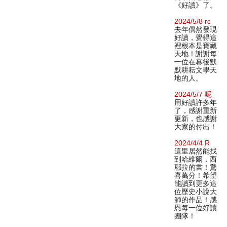
《好讀》了。
2024/5/8 rc
去年偶然發現
好讀，覺得這
裡根本是寶藏
天地！謝謝每
一位在幕後默
默耕耘文學天
地的人。
2024/5/7 呢
用好讀許多年
了，感謝重新
更新，也感謝
大家的付出！
2024/4/4 R
這里居然能找
到哈維爾．西
耶拉的書！驚
喜萬分！希望
能讀到更多這
位歷史小說大
師的作品！感
恩每一位好讀
團隊！