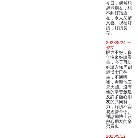
今日，偶然想
起老朋友，想
不到好讀還
在，令人又驚
又喜。祝福好
讀，好讀長
存。
2023/9/24 王
俊文
眼力不好，多
年沒來好讀看
書，今天再訪
好讀方知周劍
輝博士已往
生，不勝唏
噓，希望他安
息天國。沒有
他的辛苦創建
及許多熱心朋
友的共同努
力，好讀不容
易經營至今。
謝謝周博士及
熱心朋友的辛
勞貢獻！
2023/9/12