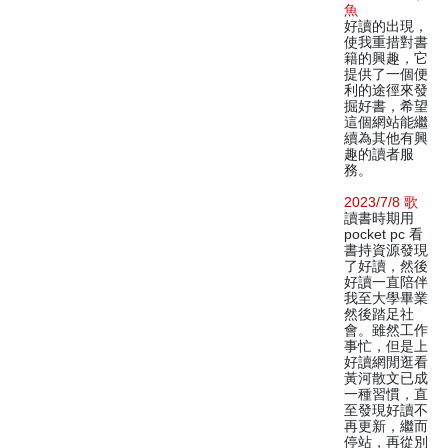
魚
好讀的出現，
使我重措對書
籍的興趣，它
提供了一個便
利的途徑來發
掘好書，希望
這個網站能繼
續為其他有興
趣的讀者服
務。
2023/7/8 歌
讀書時期用
pocket pc 看
書持資源發現
了好讀，然後
好讀一直陪伴
我至大學畢業
然後踏足社
會。雖然工作
事忙，但是上
好讀網閒逛看
黃河散文已成
一種習慣，直
至發現好讀不
再更新，繼而
停站，再從別