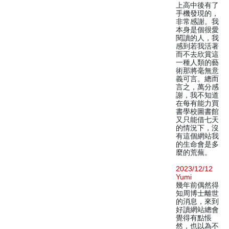
上高中後有了
手機發現的，
非常感謝。我
本身是個很愛
閱讀的人，我
感到若我活著
而不去欣賞這
一種人類的藝
術那將毫無意
義可言。總而
言之，萬分感
謝，我不知道
在每有能力買
書學校圖書館
又只能借七天
的情況下，沒
有這個網站我
的生命會是多
麼的荒蕪。
2023/12/12
Yumi
幾年前偶然得
知周博士離世
的消息，來到
好讀網站總會
覺得有點悵
然，也以為不