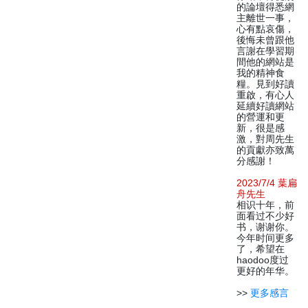
的論壇得悉網
主離世一事，
心有點哀傷，
後悔未曾跟他
言謝在學習期
間他的網站是
我的精神食
糧。見到好讀
重啟，有心人
延續好讀網站
的營運和更
新，很是感
激，對周先生
的貢獻亦致萬
分感謝！
2023/7/4 葉扁
舟先生
相识十年，前
面看过不少好
书，谢谢你。
今年时间更多
了，希望在
haodoo度过
更好的年华。
>>
更多感言