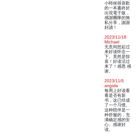
小時候很喜歡
的一本書終於
出現電子版，
感謝團隊的無
私分享，謝謝
好讀！
2023/11/18
Michael
无意间想起过
来好读怀念一
下。竟然是惊
喜！好读活过
来了！感恩 感
谢。
2023/11/5
angsila
每周上好读看
看是否有新
书，这已经成
了一个习惯。
这种陪伴是一
种舒服的，充
满确定感的安
心。感谢好
读。