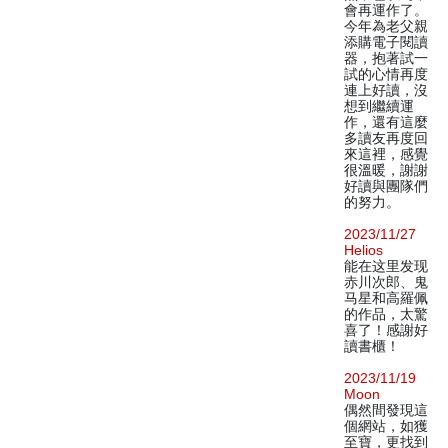
會再運作了。
今年為老父親
添購電子閱讀
器，抱著試一
試的心情再度
連上好讀，沒
想到繼續運
作，還有這麼
多讀友再度回
來這裡，感覺
很溫暖，謝謝
好讀與團隊們
的努力。
2023/11/27
Helios
能在这里发现
赤川次郎、鬼
马星和高羅佩
的作品，太驚
喜了！感謝好
讀書櫃！
2023/11/19
Moon
偶然間發現這
個網站，如獲
至寶，更找到