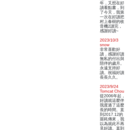
年，又想在好
讀看點書，到
了今天，我第
一次在好讀把
村上春樹的收
音機2讀完，
感謝好讀~
2023/10/3
snow
非常喜歡好
讀，感謝好讀
無私的付出與
陪伴的歲月。
永遠支持好
讀。祝福好讀
長長久久。
2023/9/24
Tomcat Chou
從2006年起，
好讀就這麼伴
我度過了這麼
長的時間。直
到2017.12的
噩耗傳來，我
以為就此不再
見好讀。直到