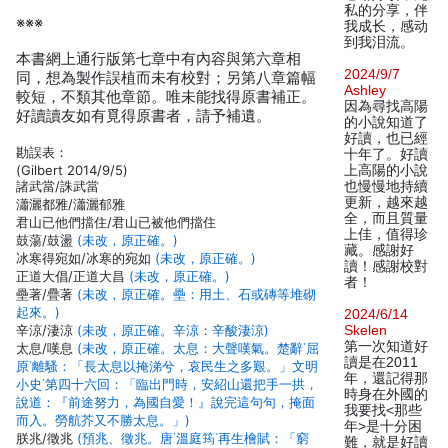
私的分享，伴
※※※
我成长，感动
到我泪流。
本書網上通行版第七章中有內容與第六章相
2024/9/7
同，想為製作誤植而未有校對；另第八章篇幅
Ashley
較短，不類其他章節。唯未能找得原書補正。
因為尋找高陽
好讀讀友如有覓得原書者，請予補遺。
的小說知道了
好讀，也已經
勘誤表：
十年了。好讀
(Gilbert 2014/9/5)
上高陽的小說
諸武當/誅武當
也慢慢地持續
更新，越來越
瀟灑都雅/瀟灑郁雅
全，而且質量
君山已他們擋住/君山已被他們擋住
上佳，值得珍
鼓蕩/鼓盪
(未改，原正確。)
藏。感謝好
冰寒得宛如/冰寒的宛如
(未改，原正確。)
讀！感謝校對
正道大倡/正道大昌
(未改，原正確。)
者！
壘著/疊著
(未改，原正確。壘：用土、石或磚等堆砌
起來。)
2024/6/14
辛涼/淒涼
(未改，原正確。辛涼：辛酸淒涼)
Skelen
第一次知道好
太息/嘆息
(未改，原正確。太息：大聲嘆氣。楚辭˙屈
讀是在2011
原˙離騷：「長太息以掩涕兮，哀民生之多艱。」文明
年，還記得那
小史˙第四十六回：「臨出門時，安紹山還把手一拱，
時身在外國的
說道：『前途努力，為國自愛！』說完這句句，掩面
我要找<那些
而入。勞航芥又不勝太息。」)
年>是十分困
朕兆/徵兆
(預兆、徵兆。唐˙溫庭筠˙再生檜賦：「窮
難，就是好讀