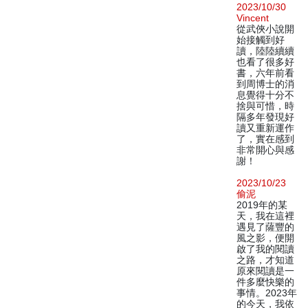
2023/10/30
Vincent
從武俠小說開
始接觸到好
讀，陸陸續續
也看了很多好
書，六年前看
到周博士的消
息覺得十分不
捨與可惜，時
隔多年發現好
讀又重新運作
了，實在感到
非常開心與感
謝！
2023/10/23
偷泥
2019年的某
天，我在這裡
遇見了薩豐的
風之影，便開
啟了我的閱讀
之路，才知道
原來閱讀是一
件多麼快樂的
事情。2023年
的今天，我依