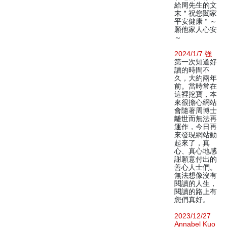
給周先生的文
末＂祝您闔家
平安健康＂～
願他家人心安
～
2024/1/7 強
第一次知道好
讀的時間不
久，大約兩年
前。當時常在
這裡挖寶，本
來很擔心網站
會隨著周博士
離世而無法再
運作，今日再
來發現網站動
起來了，真
心、真心地感
謝願意付出的
善心人士們。
無法想像沒有
閱讀的人生，
閱讀的路上有
您們真好。
2023/12/27
Annabel Kuo