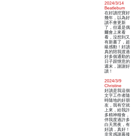
2024/3/14
Beatlebum
在好讀挖寶好
幾年，以為好
讀不會更新
了，但還是偶
爾會上來看
看，沒想到又
有新書了，超
級感動！好讀
真的陪我渡過
好多個通勤的
日子跟愜意的
週末，謝謝好
讀！
2024/3/9
Christine
好讀是我這個
文字工作者隨
時隨地的好朋
友，我有空就
上來，給我許
多精神糧食，
伴我度過許多
白天黑夜，有
好讀，真好！
非常感謝幕後