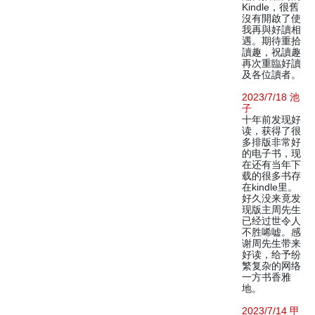
Kindle，很舊
沒有開啟了使
我再與好讀相
遇。期待重拾
讀趣，祝讀趣
再次重臨好讀
及各位讀者。
2023/7/18 池
子
十年前发现好
读，获得了很
多排版非常好
的电子书，现
在还有当年下
载的很多书存
在kindle里。
好久没来竟发
现版主周先生
已经过世令人
不胜唏嘘。感
谢周先生带来
好读，给予纷
繁复杂的网络
一方书香雅
地。
2023/7/14 甲