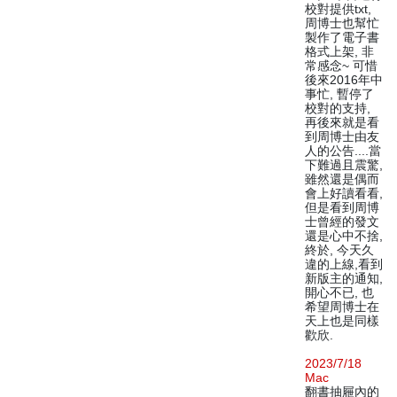
校對提供txt,
周博士也幫忙
製作了電子書
格式上架, 非
常感念~ 可惜
後來2016年中
事忙, 暫停了
校對的支持,
再後來就是看
到周博士由友
人的公告....當
下難過且震驚,
雖然還是偶而
會上好讀看看,
但是看到周博
士曾經的發文
還是心中不捨,
終於, 今天久
違的上線,看到
新版主的通知,
開心不已, 也
希望周博士在
天上也是同樣
歡欣.
2023/7/18
Mac
翻書抽屜內的