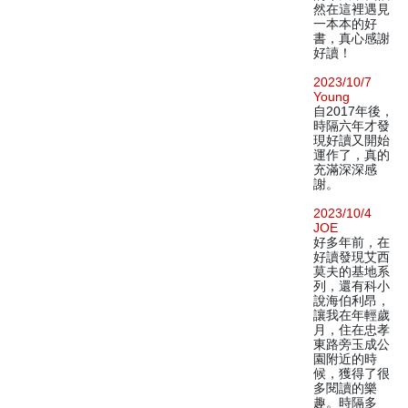
然在這裡遇見
一本本的好
書，真心感謝
好讀！
2023/10/7
Young
自2017年後，
時隔六年才發
現好讀又開始
運作了，真的
充滿深深感
謝。
2023/10/4
JOE
好多年前，在
好讀發現艾西
莫夫的基地系
列，還有科小
說海伯利昂，
讓我在年輕歲
月，住在忠孝
東路旁玉成公
園附近的時
候，獲得了很
多閱讀的樂
趣。時隔多