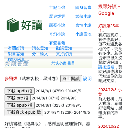
搜尋好讀 -
世紀百強
隨身智囊
Google
歷史煙雲
武俠小說
懸疑小說
言情小說
好讀第25年
了
。
奇幻小說
小說園地
有好讀真好，
有你也真好。
有聲書籍
但不知遍及各
有關好讀
讀友需知
勘誤需知
地的你，究竟
有多少。若你
製書需知
分工輸入
支持好讀
從未或很久沒
聯絡好讀
贊助過好讀，
武俠小說 書目
請按這裡
，贊
助好讀也讓我
們知道你的鼓
步飛煙
《武林客棧．星漣卷》
說明
勵與支持。
2024/12/3 小
2014/8/1 (475K) 2014/9/5
黄
2014/8/1 (471K) 2014/9/5
前人栽树，后
人乘凉。感谢
2014/8/1 (323K) 2014/9/5
好读网站，感
2014/8/1 (323K) 2014/9/5
谢所有的故
事。
好讀書櫃《經典版》，感謝嘉明整理製作。感
2024/10/22