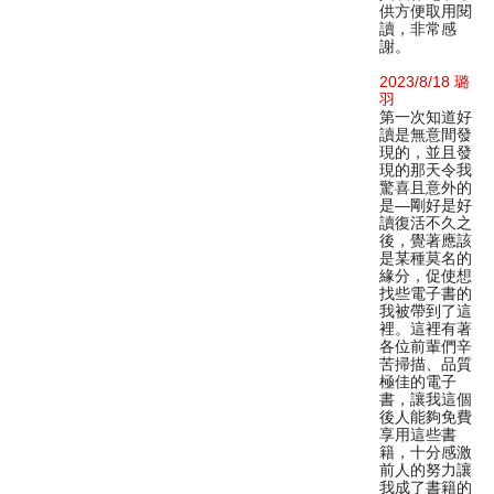
供方便取用閱
讀，非常感
謝。
2023/8/18 璐
羽
第一次知道好
讀是無意間發
現的，並且發
現的那天令我
驚喜且意外的
是—剛好是好
讀復活不久之
後，覺著應該
是某種莫名的
緣分，促使想
找些電子書的
我被帶到了這
裡。這裡有著
各位前輩們辛
苦掃描、品質
極佳的電子
書，讓我這個
後人能夠免費
享用這些書
籍，十分感激
前人的努力讓
我成了書籍的