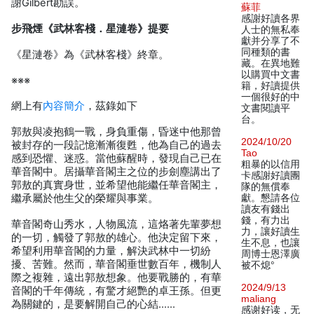
謝Gilbert勘誤。
蘇菲
感謝好讀各界
步飛煙《武林客棧．星漣卷》提要
人士的無私奉
獻并分享了不
同種類的書
《星漣卷》為《武林客棧》終章。
藏。在異地難
以購買中文書
※※※
籍，好讀提供
一個很好的中
網上有
內容簡介
，茲錄如下
文書閱讀平
台。
郭敖與凌抱鶴一戰，身負重傷，昏迷中他那曾
2024/10/20
被封存的一段記憶漸漸復甦，他為自己的過去
Tao
感到恐懼、迷惑。當他蘇醒時，發現自己已在
粗暴的以信用
華音閣中。居攝華音閣主之位的步劍塵講出了
卡感謝好讀團
郭敖的真實身世，並希望他能繼任華音閣主，
隊的無償奉
繼承屬於他生父的榮耀與事業。
獻。懇請各位
讀友有錢出
錢，有力出
華音閣奇山秀水，人物風流，這烙著先輩夢想
力，讓好讀生
的一切，觸發了郭敖的雄心。他決定留下來，
生不息，也讓
希望利用華音閣的力量，解決武林中一切紛
周博士恩澤廣
擾、苦難。然而，華音閣垂世數百年，機制人
被不熄°
際之複雜，遠出郭敖想象。他要戰勝的，有華
2024/9/13
音閣的千年傳統，有驚才絕艷的卓王孫。但更
maliang
為關鍵的，是要解開自己的心結……
感谢好读，无