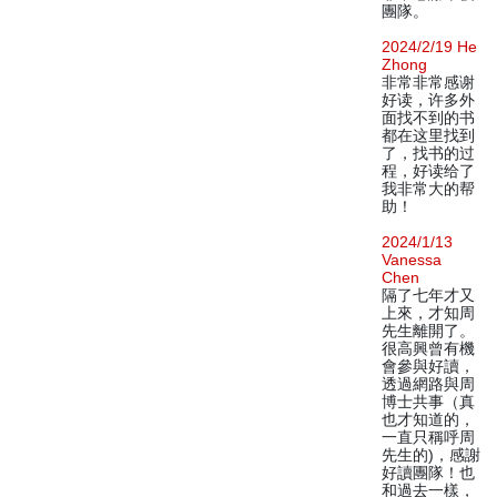
團隊。
2024/2/19 He
Zhong
非常非常感谢
好读，许多外
面找不到的书
都在这里找到
了，找书的过
程，好读给了
我非常大的帮
助！
2024/1/13
Vanessa
Chen
隔了七年才又
上來，才知周
先生離開了。
很高興曾有機
會參與好讀，
透過網路與周
博士共事（真
也才知道的，
一直只稱呼周
先生的)，感謝
好讀團隊！也
和過去一樣，