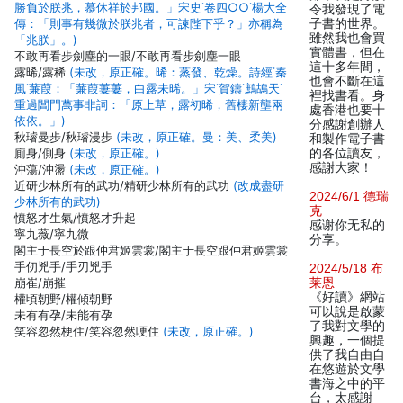
勝負於朕兆，慕休祥於邦國。」宋史˙卷四○○˙楊大全
令我發現了電
傳：「則事有幾微於朕兆者，可諫陛下乎？」亦稱為
子書的世界。
雖然我也會買
「兆朕」。)
實體書，但在
不敢再看步劍塵的一眼/不敢再看步劍塵一眼
這十多年間，
露晞/露稀
(未改，原正確。晞：蒸發、乾燥。詩經˙秦
也會不斷在這
風˙蒹葭：「蒹葭萋萋，白露未晞。」宋˙賀鑄˙鷓鴣天˙
裡找書看。身
重過閶門萬事非詞：「原上草，露初晞，舊棲新壟兩
處香港也要十
依依。」)
分感謝創辦人
秋璿曼步/秋璿漫步
(未改，原正確。曼：美、柔美)
和製作電子書
廁身/側身
(未改，原正確。)
的各位讀友，
感謝大家！
沖蕩/沖盪
(未改，原正確。)
近研少林所有的武功/精研少林所有的武功
(改成盡研
2024/6/1 德瑞
少林所有的武功)
克
憤怒才生氣/憤怒才升起
感谢你无私的
寧九薇/寧九微
分享。
閣主于長空於跟仲君姬雲裳/閣主于長空跟仲君姬雲裳
手仞兇手/手刃兇手
2024/5/18 布
崩崔/崩摧
莱恩
《好讀》網站
權頃朝野/權傾朝野
可以說是啟蒙
未有有孕/未能有孕
了我對文學的
笑容忽然梗住/笑容忽然哽住
(未改，原正確。)
興趣，一個提
供了我自由自
在悠遊於文學
書海之中的平
台，太感謝