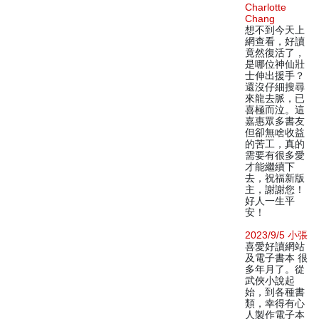
Charlotte
Chang
想不到今天上
網查看，好讀
竟然復活了，
是哪位神仙壯
士伸出援手？
還沒仔細搜尋
來龍去脈，已
喜極而泣。這
嘉惠眾多書友
但卻無啥收益
的苦工，真的
需要有很多愛
才能繼續下
去，祝福新版
主，謝謝您！
好人一生平
安！
2023/9/5 小張
喜愛好讀網站
及電子書本 很
多年月了。從
武俠小說起
始，到各種書
類，幸得有心
人製作電子本