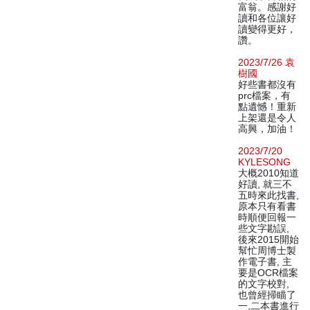
富翁。感謝好
讀和各位讓好
讀變得更好，
讚。
2023/7/26 袁
樹國
好些書都沒有
prc檔案，有
點遺憾！重新
上架還是令人
高興，加油！
2023/7/20
KYLESONG
大概2010知道
好讀, 就三不
五時來此找書,
原本只有看書
時順便回報一
些文字勘誤,
後來2015開始
幫忙周博士製
作電子書, 主
要是OCR檔案
的文字校對,
也曾經掃瞄了
一,二本書進行