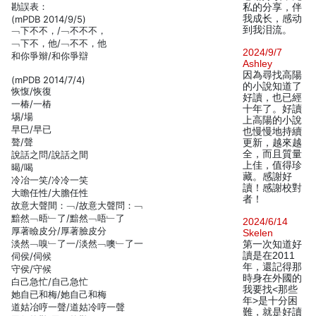
勘誤表：
私的分享，伴
我成长，感动
(mPDB 2014/9/5)
到我泪流。
﹁下不不，/﹁不不不，
﹁下不，他/﹁不不，他
2024/9/7
和你爭辮/和你爭辯
Ashley
因為尋找高陽
(mPDB 2014/7/4)
的小說知道了
恢愎/恢復
好讀，也已經
一椿/一樁
十年了。好讀
埸/場
上高陽的小說
早巳/早已
也慢慢地持續
聱/聲
更新，越來越
全，而且質量
說話之問/說話之間
上佳，值得珍
暍/喝
藏。感謝好
冷冶一笑/冷冷一笑
讀！感謝校對
大瞻任性/大膽任性
者！
故意大聲間：﹁/故意大聲問：﹁
黯然﹁晤﹂了/黯然﹁唔﹂了
2024/6/14
厚著瞼皮分/厚著臉皮分
Skelen
淡然﹁嗅﹂了一/淡然﹁噢﹂了一
第一次知道好
讀是在2011
伺侯/伺候
年，還記得那
守侯/守候
時身在外國的
白己急忙/自己急忙
我要找<那些
她自已和梅/她自己和梅
年>是十分困
道姑冶哼一聲/道姑冷哼一聲
難，就是好讀