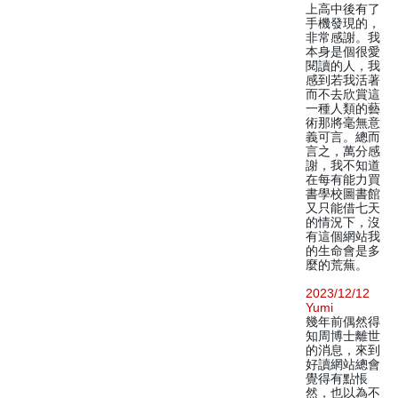
上高中後有了
手機發現的，
非常感謝。我
本身是個很愛
閱讀的人，我
感到若我活著
而不去欣賞這
一種人類的藝
術那將毫無意
義可言。總而
言之，萬分感
謝，我不知道
在每有能力買
書學校圖書館
又只能借七天
的情況下，沒
有這個網站我
的生命會是多
麼的荒蕪。
2023/12/12
Yumi
幾年前偶然得
知周博士離世
的消息，來到
好讀網站總會
覺得有點悵
然，也以為不