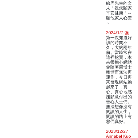
給周先生的文
末＂祝您闔家
平安健康＂～
願他家人心安
～
2024/1/7 強
第一次知道好
讀的時間不
久，大約兩年
前。當時常在
這裡挖寶，本
來很擔心網站
會隨著周博士
離世而無法再
運作，今日再
來發現網站動
起來了，真
心、真心地感
謝願意付出的
善心人士們。
無法想像沒有
閱讀的人生，
閱讀的路上有
您們真好。
2023/12/27
Annabel Kuo