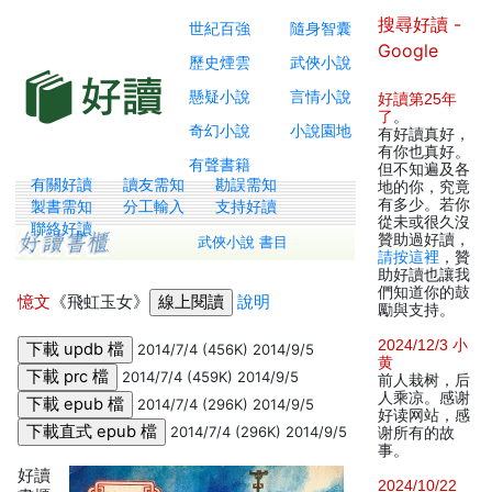
搜尋好讀 -
世紀百強
隨身智囊
Google
歷史煙雲
武俠小說
懸疑小說
言情小說
好讀第25年
了
。
奇幻小說
小說園地
有好讀真好，
有你也真好。
有聲書籍
但不知遍及各
有關好讀
讀友需知
勘誤需知
地的你，究竟
有多少。若你
製書需知
分工輸入
支持好讀
從未或很久沒
聯絡好讀
贊助過好讀，
武俠小說 書目
請按這裡
，贊
助好讀也讓我
們知道你的鼓
憶文
《飛虹玉女》
說明
勵與支持。
2024/12/3 小
2014/7/4 (456K) 2014/9/5
黄
2014/7/4 (459K) 2014/9/5
前人栽树，后
人乘凉。感谢
2014/7/4 (296K) 2014/9/5
好读网站，感
2014/7/4 (296K) 2014/9/5
谢所有的故
事。
好讀
2024/10/22