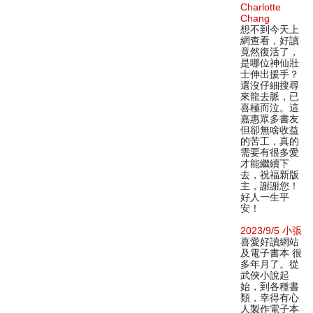
Charlotte
Chang
想不到今天上
網查看，好讀
竟然復活了，
是哪位神仙壯
士伸出援手？
還沒仔細搜尋
來龍去脈，已
喜極而泣。這
嘉惠眾多書友
但卻無啥收益
的苦工，真的
需要有很多愛
才能繼續下
去，祝福新版
主，謝謝您！
好人一生平
安！
2023/9/5 小張
喜愛好讀網站
及電子書本 很
多年月了。從
武俠小說起
始，到各種書
類，幸得有心
人製作電子本