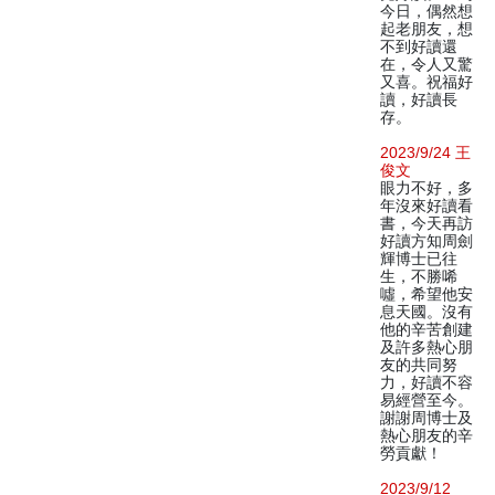
今日，偶然想
起老朋友，想
不到好讀還
在，令人又驚
又喜。祝福好
讀，好讀長
存。
2023/9/24 王
俊文
眼力不好，多
年沒來好讀看
書，今天再訪
好讀方知周劍
輝博士已往
生，不勝唏
噓，希望他安
息天國。沒有
他的辛苦創建
及許多熱心朋
友的共同努
力，好讀不容
易經營至今。
謝謝周博士及
熱心朋友的辛
勞貢獻！
2023/9/12