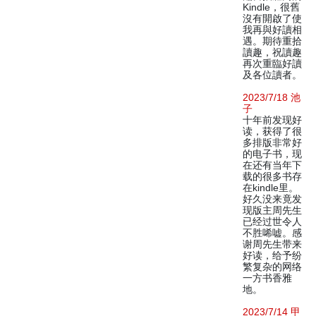
Kindle，很舊
沒有開啟了使
我再與好讀相
遇。期待重拾
讀趣，祝讀趣
再次重臨好讀
及各位讀者。
2023/7/18 池
子
十年前发现好
读，获得了很
多排版非常好
的电子书，现
在还有当年下
载的很多书存
在kindle里。
好久没来竟发
现版主周先生
已经过世令人
不胜唏嘘。感
谢周先生带来
好读，给予纷
繁复杂的网络
一方书香雅
地。
2023/7/14 甲