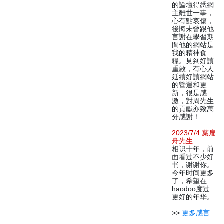
的論壇得悉網
主離世一事，
心有點哀傷，
後悔未曾跟他
言謝在學習期
間他的網站是
我的精神食
糧。見到好讀
重啟，有心人
延續好讀網站
的營運和更
新，很是感
激，對周先生
的貢獻亦致萬
分感謝！
2023/7/4 葉扁
舟先生
相识十年，前
面看过不少好
书，谢谢你。
今年时间更多
了，希望在
haodoo度过
更好的年华。
>>
更多感言