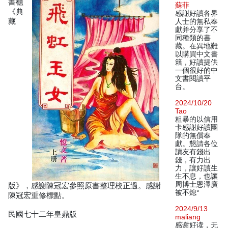
書櫃
蘇菲
《典
感謝好讀各界
藏
人士的無私奉
獻并分享了不
同種類的書
藏。在異地難
以購買中文書
籍，好讀提供
一個很好的中
文書閱讀平
台。
2024/10/20
Tao
粗暴的以信用
卡感謝好讀團
隊的無償奉
獻。懇請各位
讀友有錢出
錢，有力出
力，讓好讀生
生不息，也讓
周博士恩澤廣
版》，感謝陳冠宏參照原書整理校正過。感謝
被不熄°
陳冠宏重修標點。
2024/9/13
民國七十二年皇鼎版
maliang
感谢好读，无