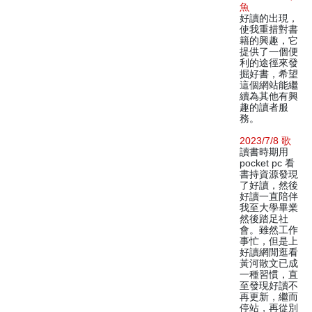
魚
好讀的出現，
使我重措對書
籍的興趣，它
提供了一個便
利的途徑來發
掘好書，希望
這個網站能繼
續為其他有興
趣的讀者服
務。
2023/7/8 歌
讀書時期用
pocket pc 看
書持資源發現
了好讀，然後
好讀一直陪伴
我至大學畢業
然後踏足社
會。雖然工作
事忙，但是上
好讀網閒逛看
黃河散文已成
一種習慣，直
至發現好讀不
再更新，繼而
停站，再從別