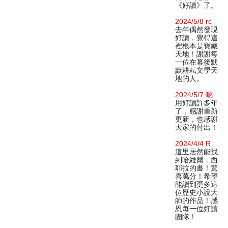
《好讀》了。
2024/5/8 rc
去年偶然發現
好讀，覺得這
裡根本是寶藏
天地！謝謝每
一位在幕後默
默耕耘文學天
地的人。
2024/5/7 呢
用好讀許多年
了，感謝重新
更新，也感謝
大家的付出！
2024/4/4 R
這里居然能找
到哈維爾．西
耶拉的書！驚
喜萬分！希望
能讀到更多這
位歷史小說大
師的作品！感
恩每一位好讀
團隊！