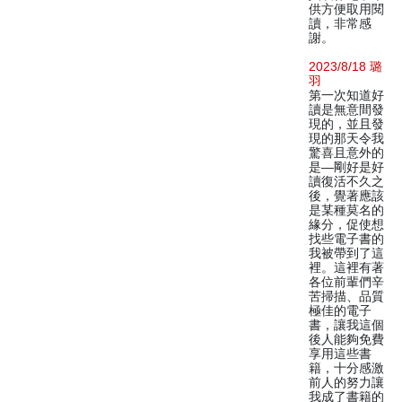
供方便取用閱
讀，非常感
謝。
2023/8/18 璐
羽
第一次知道好
讀是無意間發
現的，並且發
現的那天令我
驚喜且意外的
是—剛好是好
讀復活不久之
後，覺著應該
是某種莫名的
緣分，促使想
找些電子書的
我被帶到了這
裡。這裡有著
各位前輩們辛
苦掃描、品質
極佳的電子
書，讓我這個
後人能夠免費
享用這些書
籍，十分感激
前人的努力讓
我成了書籍的