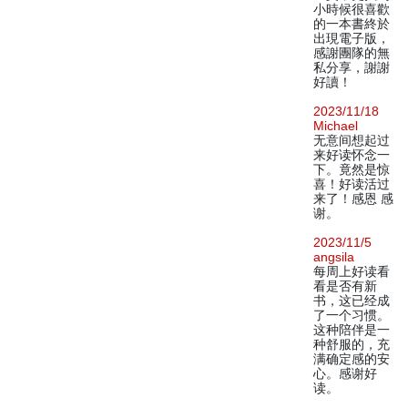
小時候很喜歡
的一本書終於
出現電子版，
感謝團隊的無
私分享，謝謝
好讀！
2023/11/18
Michael
无意间想起过
来好读怀念一
下。竟然是惊
喜！好读活过
来了！感恩 感
谢。
2023/11/5
angsila
每周上好读看
看是否有新
书，这已经成
了一个习惯。
这种陪伴是一
种舒服的，充
满确定感的安
心。感谢好
读。