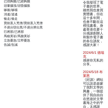
已徑夠難/已經夠難
令我發現了電
頭暈腦漲/頭昏腦脹
子書的世界。
哆嗉/哆嗦
雖然我也會買
實體書，但在
消遙/逍遙
這十多年間，
愉走/偷走
也會不斷在這
寶劍直人兇僧/寶劍直入兇僧
裡找書看。身
不易分辯出黑/不易分辨出黑
處香港也要十
巳將那/已將那
分感謝創辦人
馬瞼黃衫/馬臉黃衫
和製作電子書
立急憂急/立即憂急
的各位讀友，
告誠/告誡
感謝大家！
2024/6/1 德瑞
克
感谢你无私的
分享。
2024/5/18 布
莱恩
《好讀》網站
可以說是啟蒙
了我對文學的
興趣，一個提
供了我自由自
在悠遊於文學
書海之中的平
台，太感謝