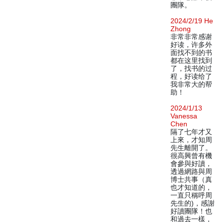
團隊。
2024/2/19 He
Zhong
非常非常感谢
好读，许多外
面找不到的书
都在这里找到
了，找书的过
程，好读给了
我非常大的帮
助！
2024/1/13
Vanessa
Chen
隔了七年才又
上來，才知周
先生離開了。
很高興曾有機
會參與好讀，
透過網路與周
博士共事（真
也才知道的，
一直只稱呼周
先生的)，感謝
好讀團隊！也
和過去一樣，