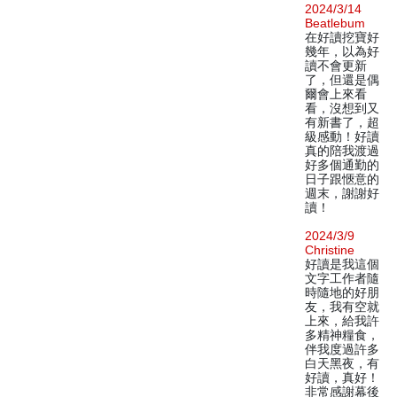
2024/3/14
Beatlebum
在好讀挖寶好
幾年，以為好
讀不會更新
了，但還是偶
爾會上來看
看，沒想到又
有新書了，超
級感動！好讀
真的陪我渡過
好多個通勤的
日子跟愜意的
週末，謝謝好
讀！
2024/3/9
Christine
好讀是我這個
文字工作者隨
時隨地的好朋
友，我有空就
上來，給我許
多精神糧食，
伴我度過許多
白天黑夜，有
好讀，真好！
非常感謝幕後