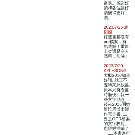
富翁。感謝好
讀和各位讓好
讀變得更好，
讚。
2023/7/26 袁
樹國
好些書都沒有
prc檔案，有
點遺憾！重新
上架還是令人
高興，加油！
2023/7/20
KYLESONG
大概2010知道
好讀, 就三不
五時來此找書,
原本只有看書
時順便回報一
些文字勘誤,
後來2015開始
幫忙周博士製
作電子書, 主
要是OCR檔案
的文字校對,
也曾經掃瞄了
一,二本書進行