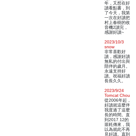
年，又想在好
讀看點書，到
了今天，我第
一次在好讀把
村上春樹的收
音機2讀完，
感謝好讀~
2023/10/3
snow
非常喜歡好
讀，感謝好讀
無私的付出與
陪伴的歲月。
永遠支持好
讀。祝福好讀
長長久久。
2023/9/24
Tomcat Chou
從2006年起，
好讀就這麼伴
我度過了這麼
長的時間。直
到2017.12的
噩耗傳來，我
以為就此不再
見好讀。直到