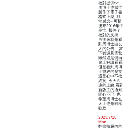
校對提供txt,
周博士也幫忙
製作了電子書
格式上架, 非
常感念~ 可惜
後來2016年中
事忙, 暫停了
校對的支持,
再後來就是看
到周博士由友
人的公告....當
下難過且震驚,
雖然還是偶而
會上好讀看看,
但是看到周博
士曾經的發文
還是心中不捨,
終於, 今天久
違的上線,看到
新版主的通知,
開心不已, 也
希望周博士在
天上也是同樣
歡欣.
2023/7/18
Mac
翻書抽屜內的