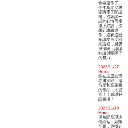
會再運作了。
今年為老父親
添購電子閱讀
器，抱著試一
試的心情再度
連上好讀，沒
想到繼續運
作，還有這麼
多讀友再度回
來這裡，感覺
很溫暖，謝謝
好讀與團隊們
的努力。
2023/11/27
Helios
能在这里发现
赤川次郎、鬼
马星和高羅佩
的作品，太驚
喜了！感謝好
讀書櫃！
2023/11/19
Moon
偶然間發現這
個網站，如獲
至寶，更找到