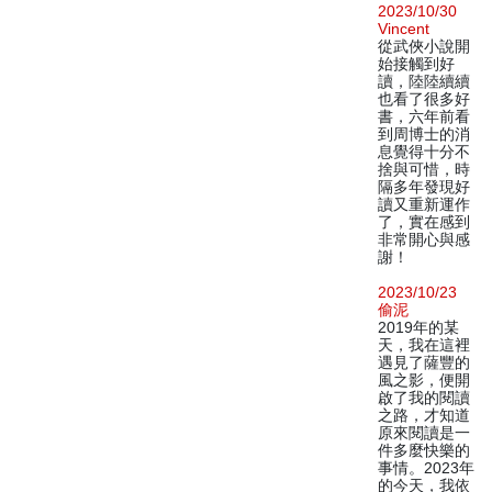
2023/10/30
Vincent
從武俠小說開
始接觸到好
讀，陸陸續續
也看了很多好
書，六年前看
到周博士的消
息覺得十分不
捨與可惜，時
隔多年發現好
讀又重新運作
了，實在感到
非常開心與感
謝！
2023/10/23
偷泥
2019年的某
天，我在這裡
遇見了薩豐的
風之影，便開
啟了我的閱讀
之路，才知道
原來閱讀是一
件多麼快樂的
事情。2023年
的今天，我依