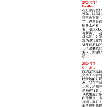
2024/3/14
Beatlebum
在好讀挖寶好
幾年，以為好
讀不會更新
了，但還是偶
爾會上來看
看，沒想到又
有新書了，超
級感動！好讀
真的陪我渡過
好多個通勤的
日子跟愜意的
週末，謝謝好
讀！
2024/3/9
Christine
好讀是我這個
文字工作者隨
時隨地的好朋
友，我有空就
上來，給我許
多精神糧食，
伴我度過許多
白天黑夜，有
好讀，真好！
非常感謝幕後