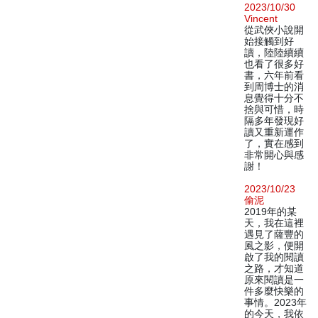
2023/10/30
Vincent
從武俠小說開
始接觸到好
讀，陸陸續續
也看了很多好
書，六年前看
到周博士的消
息覺得十分不
捨與可惜，時
隔多年發現好
讀又重新運作
了，實在感到
非常開心與感
謝！
2023/10/23
偷泥
2019年的某
天，我在這裡
遇見了薩豐的
風之影，便開
啟了我的閱讀
之路，才知道
原來閱讀是一
件多麼快樂的
事情。2023年
的今天，我依