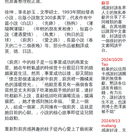
照原書整理校正過。
蘇菲
感謝好讀各界
徐坤，筆名妙玉，文學碩士。1993年開始發表
人士的無私奉
獻并分享了不
小說，出版小說散文300多萬字，代表作有中
同種類的書
篇小說《白話》、《先鋒》、《熱狗》、《瀋
藏。在異地難
陽啊瀋陽》、《年輕的朋友來相會》，短篇小
以購買中文書
說《遭遇愛情》、《鳥糞》、《狗日的足
籍，好讀提供
球》、《廚房》、《愛之路》，長篇小說《春
一個很好的中
天的二十二個夜晚》等。部分作品被翻譯成
文書閱讀平
台。
英、德、日語。
2024/10/20
《廚房》中的枝子是一位事業成功的商業女
Tao
星。她在年輕氣盛的時候曾十分厭惡日常的婚
粗暴的以信用
姻家庭生活。然而，事業成功以後，卻又開始
卡感謝好讀團
隊的無償奉
「懷念那個遙遠的家中廚房，廚房裡一團橘黃
獻。懇請各位
色的溫暖燈光」。「他願意看見有一兩個食客
讀友有錢出
當然是丈夫和孩子吃著她親手燒的好菜，連好
錢，有力出
吃都顧不上說，直顧低頭吃得滿嘴流油，腦滿
力，讓好讀生
腸肥。」她才會感到無比幸福。「愛上一個
生不息，也讓
人，組成一個家，共同擁有一個廚房，這就是
周博士恩澤廣
被不熄°
她目前的心願。」小說的核心故事即從這兒開
始啟動。
2024/9/13
maliang
重新對廚房感興趣的枝子從內心愛上了藝術家
感谢好读，无