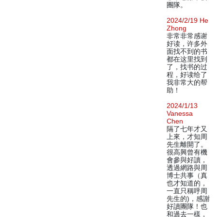
團隊。
2024/2/19 He
Zhong
非常非常感谢
好读，许多外
面找不到的书
都在这里找到
了，找书的过
程，好读给了
我非常大的帮
助！
2024/1/13
Vanessa
Chen
隔了七年才又
上來，才知周
先生離開了。
很高興曾有機
會參與好讀，
透過網路與周
博士共事（真
也才知道的，
一直只稱呼周
先生的)，感謝
好讀團隊！也
和過去一樣，