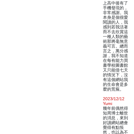
上高中後有了
手機發現的，
非常感謝。我
本身是個很愛
閱讀的人，我
感到若我活著
而不去欣賞這
一種人類的藝
術那將毫無意
義可言。總而
言之，萬分感
謝，我不知道
在每有能力買
書學校圖書館
又只能借七天
的情況下，沒
有這個網站我
的生命會是多
麼的荒蕪。
2023/12/12
Yumi
幾年前偶然得
知周博士離世
的消息，來到
好讀網站總會
覺得有點悵
然，也以為不