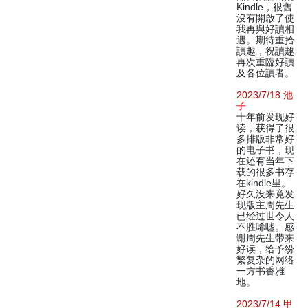
Kindle，很舊
沒有開啟了使
我再與好讀相
遇。期待重拾
讀趣，祝讀趣
再次重臨好讀
及各位讀者。
2023/7/18 池
子
十年前发现好
读，获得了很
多排版非常好
的电子书，现
在还有当年下
载的很多书存
在kindle里。
好久没来竟发
现版主周先生
已经过世令人
不胜唏嘘。感
谢周先生带来
好读，给予纷
繁复杂的网络
一方书香雅
地。
2023/7/14 甲