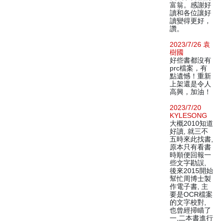
富翁。感謝好
讀和各位讓好
讀變得更好，
讚。
2023/7/26 袁
樹國
好些書都沒有
prc檔案，有
點遺憾！重新
上架還是令人
高興，加油！
2023/7/20
KYLESONG
大概2010知道
好讀, 就三不
五時來此找書,
原本只有看書
時順便回報一
些文字勘誤,
後來2015開始
幫忙周博士製
作電子書, 主
要是OCR檔案
的文字校對,
也曾經掃瞄了
一,二本書進行