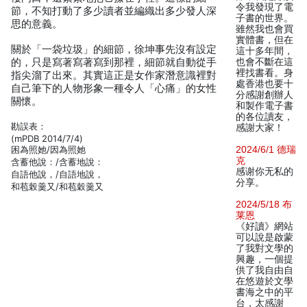
令我發現了電
節，不知打動了多少讀者並編織出多少發人深
子書的世界。
思的意義。
雖然我也會買
實體書，但在
關於「一袋垃圾」的細節，徐坤事先沒有設定
這十多年間，
的，只是寫著寫著寫到那裡，細節就自動從手
也會不斷在這
裡找書看。身
指尖溜了出來。其實這正是女作家潛意識裡對
處香港也要十
自己筆下的人物形象一種令人「心痛」的女性
分感謝創辦人
關懷。
和製作電子書
的各位讀友，
勘誤表：
感謝大家！
(mPDB 2014/7/4)
困為照她/因為照她
2024/6/1 德瑞
克
含蓄他說：/含蓄地說：
感谢你无私的
自語他說，/自語地說，
分享。
和苞榖羹又/和苞穀羹又
2024/5/18 布
莱恩
《好讀》網站
可以說是啟蒙
了我對文學的
興趣，一個提
供了我自由自
在悠遊於文學
書海之中的平
台，太感謝