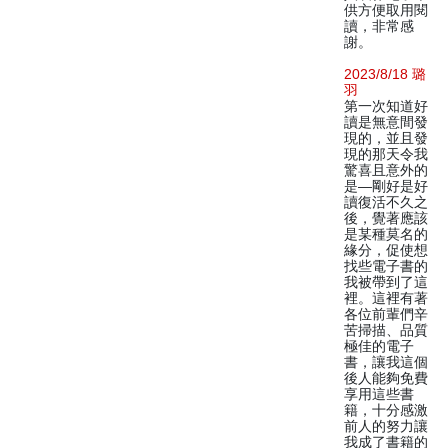
供方便取用閱
讀，非常感
謝。
2023/8/18 璐
羽
第一次知道好
讀是無意間發
現的，並且發
現的那天令我
驚喜且意外的
是—剛好是好
讀復活不久之
後，覺著應該
是某種莫名的
緣分，促使想
找些電子書的
我被帶到了這
裡。這裡有著
各位前輩們辛
苦掃描、品質
極佳的電子
書，讓我這個
後人能夠免費
享用這些書
籍，十分感激
前人的努力讓
我成了書籍的