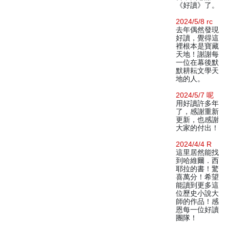
《好讀》了。
2024/5/8 rc
去年偶然發現
好讀，覺得這
裡根本是寶藏
天地！謝謝每
一位在幕後默
默耕耘文學天
地的人。
2024/5/7 呢
用好讀許多年
了，感謝重新
更新，也感謝
大家的付出！
2024/4/4 R
這里居然能找
到哈維爾．西
耶拉的書！驚
喜萬分！希望
能讀到更多這
位歷史小說大
師的作品！感
恩每一位好讀
團隊！