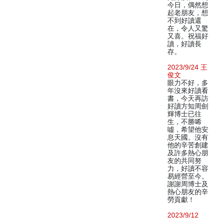
今日，偶然想
起老朋友，想
不到好讀還
在，令人又驚
又喜。祝福好
讀，好讀長
存。
2023/9/24 王
俊文
眼力不好，多
年沒來好讀看
書，今天再訪
好讀方知周劍
輝博士已往
生，不勝唏
噓，希望他安
息天國。沒有
他的辛苦創建
及許多熱心朋
友的共同努
力，好讀不容
易經營至今。
謝謝周博士及
熱心朋友的辛
勞貢獻！
2023/9/12