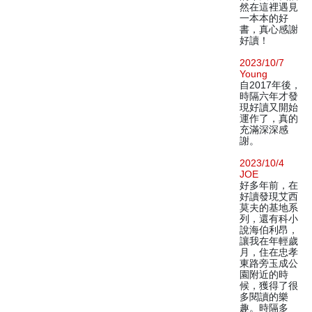
然在這裡遇見
一本本的好
書，真心感謝
好讀！
2023/10/7
Young
自2017年後，
時隔六年才發
現好讀又開始
運作了，真的
充滿深深感
謝。
2023/10/4
JOE
好多年前，在
好讀發現艾西
莫夫的基地系
列，還有科小
說海伯利昂，
讓我在年輕歲
月，住在忠孝
東路旁玉成公
園附近的時
候，獲得了很
多閱讀的樂
趣。時隔多