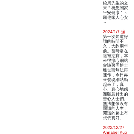
給周先生的文
末＂祝您闔家
平安健康＂～
願他家人心安
～
2024/1/7 強
第一次知道好
讀的時間不
久，大約兩年
前。當時常在
這裡挖寶，本
來很擔心網站
會隨著周博士
離世而無法再
運作，今日再
來發現網站動
起來了，真
心、真心地感
謝願意付出的
善心人士們。
無法想像沒有
閱讀的人生，
閱讀的路上有
您們真好。
2023/12/27
Annabel Kuo