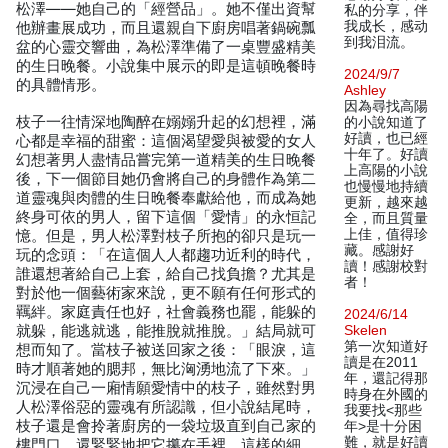
松澤——她自己的「經營品」。她不僅出資幫
私的分享，伴
我成长，感动
他辦畫展成功，而且還親自下廚房唱著鍋碗瓢
到我泪流。
盆的心靈交響曲，為松澤準備了一桌豐盛精美
的生日晚餐。小說集中展示的即是這頓晚餐時
2024/9/7
的具體情形。
Ashley
因為尋找高陽
枝子一往情深地陶醉在嫋嫋升起的幻想裡，滿
的小說知道了
好讀，也已經
心都是幸福的甜蜜：這個渴望愛與被愛的女人
十年了。好讀
幻想著男人盡情品嘗完第一道精美的生日晚餐
上高陽的小說
後，下一個節目她仍會將自己的身體作為第二
也慢慢地持續
道靈魂與肉體的生日晚餐奉獻給他，而成為她
更新，越來越
終身可依的男人，留下這個「愛情」的永恒記
全，而且質量
上佳，值得珍
憶。但是，男人松澤對枝子所抱的卻只是玩一
藏。感謝好
玩的念頭：「在這個人人都趨功近利的時代，
讀！感謝校對
誰還想著給自己上套，給自己找負擔？尤其是
者！
對於他一個藝術家來說，更不願有任何形式的
羈絆。家庭責任也好，社會義務也罷，能躲的
2024/6/14
就躲，能逃就逃，能推脫就推脫。」結局就可
Skelen
第一次知道好
想而知了。當枝子被送回家之後：「眼淚，這
讀是在2011
時才順著她的腮邦，無比洶湧地流了下來。」
年，還記得那
沉浸在自己一廂情願愛情中的枝子，雖然對男
時身在外國的
人松澤俗惡的靈魂有所認識，但小說結尾時，
我要找<那些
枝子還是會拎著廚房的一袋垃圾直到自己家的
年>是十分困
難，就是好讀
樓門口，還緊緊地把它攥在手裡。這樣的細