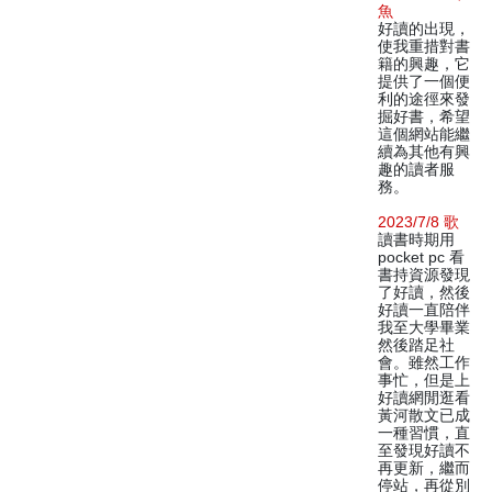
魚
好讀的出現，
使我重措對書
籍的興趣，它
提供了一個便
利的途徑來發
掘好書，希望
這個網站能繼
續為其他有興
趣的讀者服
務。
2023/7/8 歌
讀書時期用
pocket pc 看
書持資源發現
了好讀，然後
好讀一直陪伴
我至大學畢業
然後踏足社
會。雖然工作
事忙，但是上
好讀網閒逛看
黃河散文已成
一種習慣，直
至發現好讀不
再更新，繼而
停站，再從別