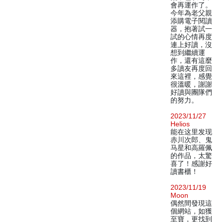
會再運作了。
今年為老父親
添購電子閱讀
器，抱著試一
試的心情再度
連上好讀，沒
想到繼續運
作，還有這麼
多讀友再度回
來這裡，感覺
很溫暖，謝謝
好讀與團隊們
的努力。
2023/11/27
Helios
能在这里发现
赤川次郎、鬼
马星和高羅佩
的作品，太驚
喜了！感謝好
讀書櫃！
2023/11/19
Moon
偶然間發現這
個網站，如獲
至寶，更找到