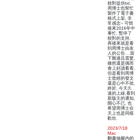
校對提供txt,
周博士也幫忙
製作了電子書
格式上架, 非
常感念~ 可惜
後來2016年中
事忙, 暫停了
校對的支持,
再後來就是看
到周博士由友
人的公告....當
下難過且震驚,
雖然還是偶而
會上好讀看看,
但是看到周博
士曾經的發文
還是心中不捨,
終於, 今天久
違的上線,看到
新版主的通知,
開心不已, 也
希望周博士在
天上也是同樣
歡欣.
2023/7/18
Mac
翻書抽屜內的