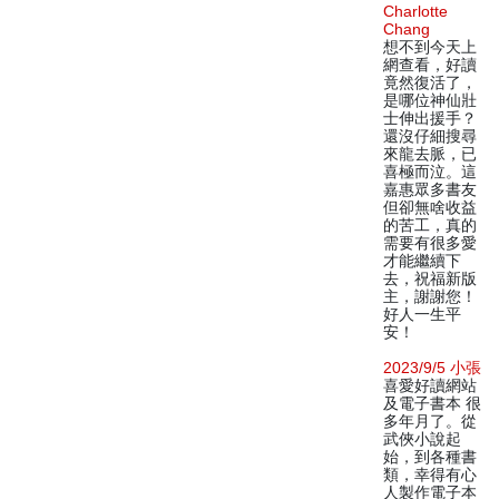
Charlotte
Chang
想不到今天上
網查看，好讀
竟然復活了，
是哪位神仙壯
士伸出援手？
還沒仔細搜尋
來龍去脈，已
喜極而泣。這
嘉惠眾多書友
但卻無啥收益
的苦工，真的
需要有很多愛
才能繼續下
去，祝福新版
主，謝謝您！
好人一生平
安！
2023/9/5 小張
喜愛好讀網站
及電子書本 很
多年月了。從
武俠小說起
始，到各種書
類，幸得有心
人製作電子本