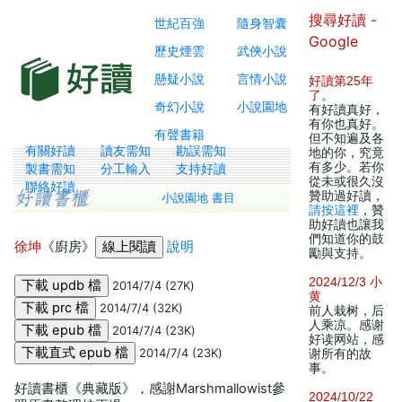
搜尋好讀 -
世紀百強
隨身智囊
Google
歷史煙雲
武俠小說
懸疑小說
言情小說
好讀第25年
了
。
奇幻小說
小說園地
有好讀真好，
有你也真好。
有聲書籍
但不知遍及各
有關好讀
讀友需知
勘誤需知
地的你，究竟
有多少。若你
製書需知
分工輸入
支持好讀
從未或很久沒
聯絡好讀
贊助過好讀，
小說園地 書目
請按這裡
，贊
助好讀也讓我
們知道你的鼓
徐坤
《廚房》
說明
勵與支持。
2024/12/3 小
2014/7/4 (27K)
黄
2014/7/4 (32K)
前人栽树，后
人乘凉。感谢
2014/7/4 (23K)
好读网站，感
2014/7/4 (23K)
谢所有的故
事。
好讀書櫃《典藏版》，感謝Marshmallowist參
2024/10/22