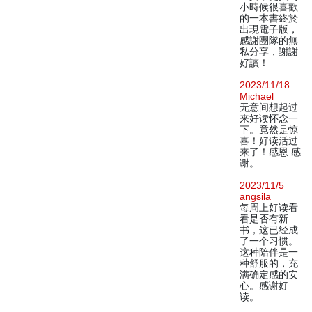
小時候很喜歡
的一本書終於
出現電子版，
感謝團隊的無
私分享，謝謝
好讀！
2023/11/18
Michael
无意间想起过
来好读怀念一
下。竟然是惊
喜！好读活过
来了！感恩 感
谢。
2023/11/5
angsila
每周上好读看
看是否有新
书，这已经成
了一个习惯。
这种陪伴是一
种舒服的，充
满确定感的安
心。感谢好
读。