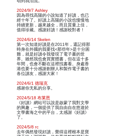
动到我泪流。
2024/9/7 Ashley
因為尋找高陽的小說知道了好讀，也已
經十年了。好讀上高陽的小說也慢慢地
持續更新，越來越全，而且質量上佳，
值得珍藏。感謝好讀！感謝校對者！
2024/6/14 Skelen
第一次知道好讀是在2011年，還記得那
時身在外國的我要找<那些年>是十分困
難，就是好讀令我發現了電子書的世
界。雖然我也會買實體書，但在這十多
年間，也會不斷在這裡找書看。身處香
港也要十分感謝創辦人和製作電子書的
各位讀友，感謝大家！
2024/6/1 德瑞克
感谢你无私的分享。
2024/5/18 布莱恩
《好讀》網站可以說是啟蒙了我對文學
的興趣，一個提供了我自由自在悠遊於
文學書海之中的平台，太感謝《好讀》
了。
2024/5/8 rc
去年偶然發現好讀，覺得這裡根本是寶