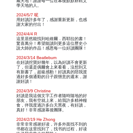
藏天地！謝謝每一位在幕後默默耕耘文
學天地的人。
2024/5/7 呢
用好讀許多年了，感謝重新更新，也感
謝大家的付出！
2024/4/4 R
這里居然能找到哈維爾．西耶拉的書！
驚喜萬分！希望能讀到更多這位歷史小
說大師的作品！感恩每一位好讀團隊！
2024/3/14 Beatlebum
在好讀挖寶好幾年，以為好讀不會更新
了，但還是偶爾會上來看看，沒想到又
有新書了，超級感動！好讀真的陪我渡
過好多個通勤的日子跟愜意的週末，謝
謝好讀！
2024/3/9 Christine
好讀是我這個文字工作者隨時隨地的好
朋友，我有空就上來，給我許多精神糧
食，伴我度過許多白天黑夜，有好讀，
真好！非常感謝幕後團隊。
2024/2/19 He Zhong
非常非常感谢好读，许多外面找不到的
书都在这里找到了，找书的过程，好读