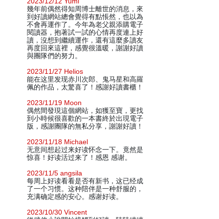
2023/12/12 Yumi
幾年前偶然得知周博士離世的消息，來
到好讀網站總會覺得有點悵然，也以為
不會再運作了。今年為老父親添購電子
閱讀器，抱著試一試的心情再度連上好
讀，沒想到繼續運作，還有這麼多讀友
再度回來這裡，感覺很溫暖，謝謝好讀
與團隊們的努力。
2023/11/27 Helios
能在这里发现赤川次郎、鬼马星和高羅
佩的作品，太驚喜了！感謝好讀書櫃！
2023/11/19 Moon
偶然間發現這個網站，如獲至寶，更找
到小時候很喜歡的一本書終於出現電子
版，感謝團隊的無私分享，謝謝好讀！
2023/11/18 Michael
无意间想起过来好读怀念一下。竟然是
惊喜！好读活过来了！感恩 感谢。
2023/11/5 angsila
每周上好读看看是否有新书，这已经成
了一个习惯。这种陪伴是一种舒服的，
充满确定感的安心。感谢好读。
2023/10/30 Vincent