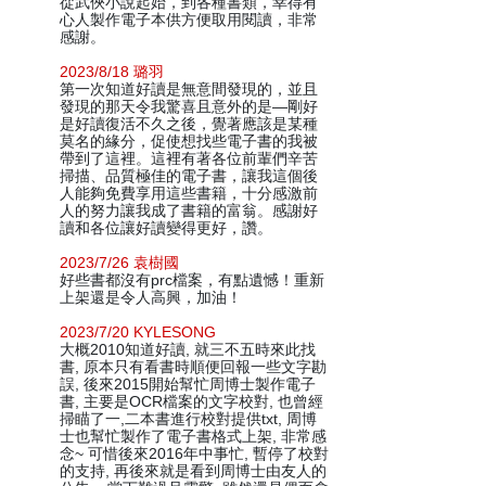
從武俠小說起始，到各種書類，幸得有
心人製作電子本供方便取用閱讀，非常
感謝。
2023/8/18 璐羽
第一次知道好讀是無意間發現的，並且
發現的那天令我驚喜且意外的是—剛好
是好讀復活不久之後，覺著應該是某種
莫名的緣分，促使想找些電子書的我被
帶到了這裡。這裡有著各位前輩們辛苦
掃描、品質極佳的電子書，讓我這個後
人能夠免費享用這些書籍，十分感激前
人的努力讓我成了書籍的富翁。感謝好
讀和各位讓好讀變得更好，讚。
2023/7/26 袁樹國
好些書都沒有prc檔案，有點遺憾！重新
上架還是令人高興，加油！
2023/7/20 KYLESONG
大概2010知道好讀, 就三不五時來此找
書, 原本只有看書時順便回報一些文字勘
誤, 後來2015開始幫忙周博士製作電子
書, 主要是OCR檔案的文字校對, 也曾經
掃瞄了一,二本書進行校對提供txt, 周博
士也幫忙製作了電子書格式上架, 非常感
念~ 可惜後來2016年中事忙, 暫停了校對
的支持, 再後來就是看到周博士由友人的