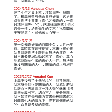
给了我非常大的帮助！
2024/1/13 Vanessa Chen
隔了七年才又上來，才知周先生離開
了。很高興曾有機會參與好讀，透過網
路與周博士共事（真也才知道的，一直
只稱呼周先生的)，感謝好讀團隊！也和
過去一樣，給周先生的文末＂祝您闔家
平安健康＂～願他家人心安～
2024/1/7 強
第一次知道好讀的時間不久，大約兩年
前。當時常在這裡挖寶，本來很擔心網
站會隨著周博士離世而無法再運作，今
日再來發現網站動起來了，真心、真心
地感謝願意付出的善心人士們。無法想
像沒有閱讀的人生，閱讀的路上有您們
真好。
2023/12/27 Annabel Kuo
上高中後有了手機發現的，非常感謝。
我本身是個很愛閱讀的人，我感到若我
活著而不去欣賞這一種人類的藝術那將
毫無意義可言。總而言之，萬分感謝，
我不知道在每有能力買書學校圖書館又
只能借七天的情況下，沒有這個網站我
的生命會是多麼的荒蕪。