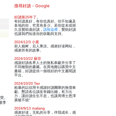
搜尋好讀 - Google
好讀第25年了
。
有好讀真好，有你也真好。但不知遍及
各地的你，究竟有多少。若你從未或很
久沒贊助過好讀，
請按這裡
，贊助好讀
也讓我們知道你的鼓勵與支持。
2024/12/3 小黄
前人栽树，后人乘凉。感谢好读网站，
感谢所有的故事。
2024/10/22 蘇菲
感謝好讀各界人士的無私奉獻并分享了
不同種類的書藏。在異地難以購買中文
書籍，好讀提供一個很好的中文書閱讀
平台。
2024/10/20 Tao
粗暴的以信用卡感謝好讀團隊的無償奉
獻。懇請各位讀友有錢出錢，有力出
力，讓好讀生生不息，也讓周博士恩澤
衝突。
廣被不熄°
僅李
2024/9/13 maliang
感谢好读，无私的分享，伴我成长，感