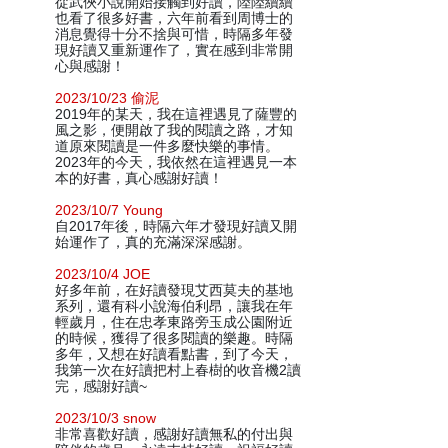
從武俠小說開始接觸到好讀，陸陸續續
也看了很多好書，六年前看到周博士的
消息覺得十分不捨與可惜，時隔多年發
現好讀又重新運作了，實在感到非常開
心與感謝！
2023/10/23 偷泥
2019年的某天，我在這裡遇見了薩豐的
風之影，便開啟了我的閱讀之路，才知
道原來閱讀是一件多麼快樂的事情。
2023年的今天，我依然在這裡遇見一本
本的好書，真心感謝好讀！
2023/10/7 Young
自2017年後，時隔六年才發現好讀又開
始運作了，真的充滿深深感謝。
2023/10/4 JOE
好多年前，在好讀發現艾西莫夫的基地
系列，還有科小說海伯利昂，讓我在年
輕歲月，住在忠孝東路旁玉成公園附近
的時候，獲得了很多閱讀的樂趣。時隔
多年，又想在好讀看點書，到了今天，
我第一次在好讀把村上春樹的收音機2讀
完，感謝好讀~
2023/10/3 snow
非常喜歡好讀，感謝好讀無私的付出與