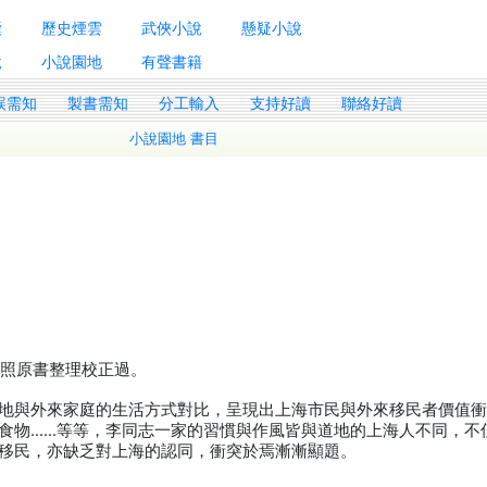
囊
歷史煙雲
武俠小說
懸疑小說
說
小說園地
有聲書籍
誤需知
製書需知
分工輸入
支持好讀
聯絡好讀
小說園地 書目
st參照原書整理校正過。
地與外來家庭的生活方式對比，呈現出上海市民與外來移民者價值
食物……等等，李同志一家的習慣與作風皆與道地的上海人不同，不
移民，亦缺乏對上海的認同，衝突於焉漸漸顯題。