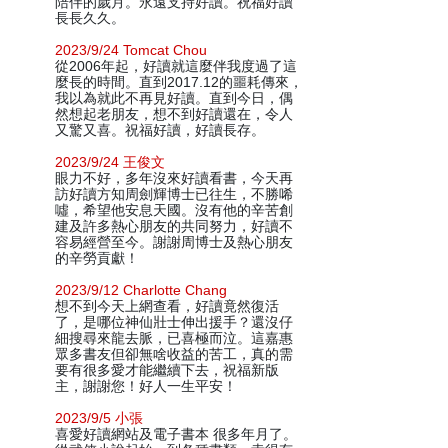
陪伴的歲月。永遠支持好讀。祝福好讀
長長久久。
2023/9/24 Tomcat Chou
從2006年起，好讀就這麼伴我度過了這
麼長的時間。直到2017.12的噩耗傳來，
我以為就此不再見好讀。直到今日，偶
然想起老朋友，想不到好讀還在，令人
又驚又喜。祝福好讀，好讀長存。
2023/9/24 王俊文
眼力不好，多年沒來好讀看書，今天再
訪好讀方知周劍輝博士已往生，不勝唏
噓，希望他安息天國。沒有他的辛苦創
建及許多熱心朋友的共同努力，好讀不
容易經營至今。謝謝周博士及熱心朋友
的辛勞貢獻！
2023/9/12 Charlotte Chang
想不到今天上網查看，好讀竟然復活
了，是哪位神仙壯士伸出援手？還沒仔
細搜尋來龍去脈，已喜極而泣。這嘉惠
眾多書友但卻無啥收益的苦工，真的需
要有很多愛才能繼續下去，祝福新版
主，謝謝您！好人一生平安！
2023/9/5 小張
喜愛好讀網站及電子書本 很多年月了。