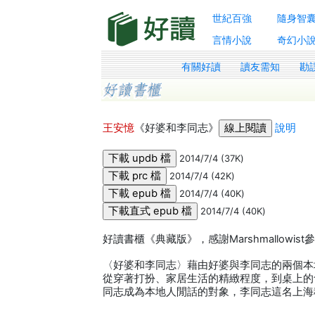
世紀百強
隨身智
言情小說
奇幻小
有關好讀
讀友需知
勘
王安憶
《好婆和李同志》
說明
2014/7/4 (37K)
2014/7/4 (42K)
2014/7/4 (40K)
2014/7/4 (40K)
好讀書櫃《典藏版》，感謝Marshmallowi
〈好婆和李同志〉藉由好婆與李同志的兩個本
從穿著打扮、家居生活的精緻程度，到桌上的
同志成為本地人閒話的對象，李同志這名上海