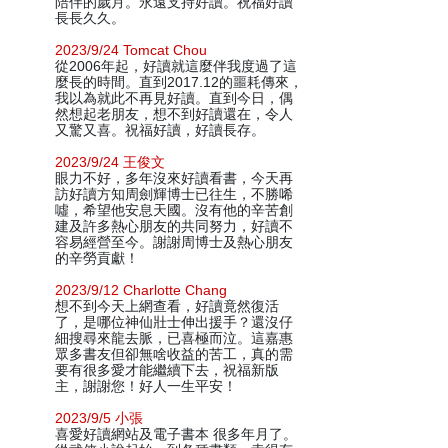
陪伴的歲月。永遠支持好讀。祝福好讀
長長久久。
2023/9/24 Tomcat Chou
從2006年起，好讀就這麼伴我度過了這
麼長的時間。直到2017.12的噩耗傳來，
我以為就此不再見好讀。直到今日，偶
然想起老朋友，想不到好讀還在，令人
又驚又喜。祝福好讀，好讀長存。
2023/9/24 王俊文
眼力不好，多年沒來好讀看書，今天再
訪好讀方知周劍輝博士已往生，不勝唏
噓，希望他安息天國。沒有他的辛苦創
建及許多熱心朋友的共同努力，好讀不
容易經營至今。謝謝周博士及熱心朋友
的辛勞貢獻！
2023/9/12 Charlotte Chang
想不到今天上網查看，好讀竟然復活
了，是哪位神仙壯士伸出援手？還沒仔
細搜尋來龍去脈，已喜極而泣。這嘉惠
眾多書友但卻無啥收益的苦工，真的需
要有很多愛才能繼續下去，祝福新版
主，謝謝您！好人一生平安！
2023/9/5 小張
喜愛好讀網站及電子書本 很多年月了。