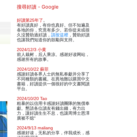
搜尋好讀 - Google
好讀第25年了
。
有好讀真好，有你也真好。但不知遍及
各地的你，究竟有多少。若你從未或很
久沒贊助過好讀，
請按這裡
，贊助好讀
也讓我們知道你的鼓勵與支持。
2024/12/3 小黄
前人栽树，后人乘凉。感谢好读网站，
感谢所有的故事。
2024/10/22 蘇菲
感謝好讀各界人士的無私奉獻并分享了
不同種類的書藏。在異地難以購買中文
書籍，好讀提供一個很好的中文書閱讀
平台。
2024/10/20 Tao
粗暴的以信用卡感謝好讀團隊的無償奉
獻。懇請各位讀友有錢出錢，有力出
力，讓好讀生生不息，也讓周博士恩澤
廣被不熄°
2024/9/13 maliang
感谢好读，无私的分享，伴我成长，感