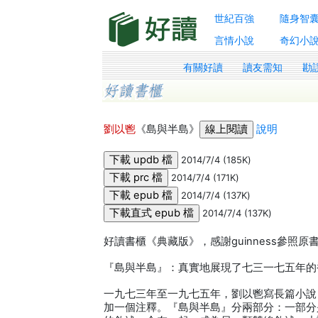
世紀百強
隨身智
言情小說
奇幻小
有關好讀
讀友需知
勘
劉以鬯
《島與半島》
說明
2014/7/4 (185K)
2014/7/4 (171K)
2014/7/4 (137K)
2014/7/4 (137K)
好讀書櫃《典藏版》，感謝guinness參照
『島與半島』：真實地展現了七三一七五年的
一九七三年至一九七五年，劉以鬯寫長篇小說
加一個注釋。『島與半島』分兩部分：一部分