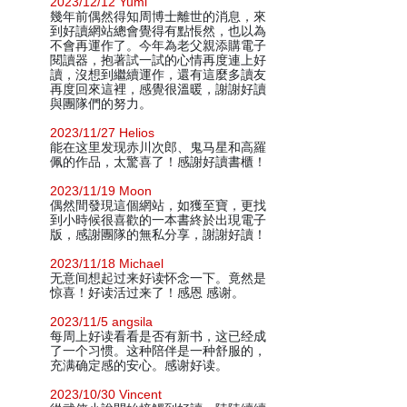
2023/12/12 Yumi
幾年前偶然得知周博士離世的消息，來
到好讀網站總會覺得有點悵然，也以為
不會再運作了。今年為老父親添購電子
閱讀器，抱著試一試的心情再度連上好
讀，沒想到繼續運作，還有這麼多讀友
再度回來這裡，感覺很溫暖，謝謝好讀
與團隊們的努力。
2023/11/27 Helios
能在这里发现赤川次郎、鬼马星和高羅
佩的作品，太驚喜了！感謝好讀書櫃！
2023/11/19 Moon
偶然間發現這個網站，如獲至寶，更找
到小時候很喜歡的一本書終於出現電子
版，感謝團隊的無私分享，謝謝好讀！
2023/11/18 Michael
无意间想起过来好读怀念一下。竟然是
惊喜！好读活过来了！感恩 感谢。
2023/11/5 angsila
每周上好读看看是否有新书，这已经成
了一个习惯。这种陪伴是一种舒服的，
充满确定感的安心。感谢好读。
2023/10/30 Vincent