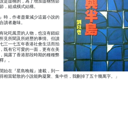
說是虛構的，為了增加虛構情節
節，組成橫式結構。
』時，作者盡量減少這篇小說的
合讀者趣味。
有叱吒風雲的人物，也沒有錯綜
所見所聞及所經歷的事情。但讀
七三一七五年香港社會生活而拍
，既有它可愛的一面，更有在美
，揭露了香港那段時期的種種弊
釋』。
開始在『星島晚報』連載，到一
得相當鬆散的小說能夠凝聚、集中些，我刪掉了五十幾萬字。」