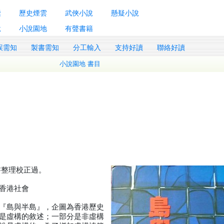
囊
歷史煙雲
武俠小說
懸疑小說
說
小說園地
有聲書籍
誤需知
製書需知
分工輸入
支持好讀
聯絡好讀
小說園地 書目
原書整理校正過。
香港社會
『島與半島』，企圖為香港歷史
是虛構的敘述；一部分是非虛構