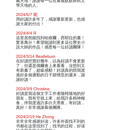
藏天地！謝謝每一位在幕後默默耕耘文
學天地的人。
2024/5/7 呢
用好讀許多年了，感謝重新更新，也感
謝大家的付出！
2024/4/4 R
這里居然能找到哈維爾．西耶拉的書！
驚喜萬分！希望能讀到更多這位歷史小
說大師的作品！感恩每一位好讀團隊！
2024/3/14 Beatlebum
在好讀挖寶好幾年，以為好讀不會更新
了，但還是偶爾會上來看看，沒想到又
有新書了，超級感動！好讀真的陪我渡
過好多個通勤的日子跟愜意的週末，謝
謝好讀！
2024/3/9 Christine
好讀是我這個文字工作者隨時隨地的好
朋友，我有空就上來，給我許多精神糧
食，伴我度過許多白天黑夜，有好讀，
真好！非常感謝幕後團隊。
2024/2/19 He Zhong
非常非常感谢好读，许多外面找不到的
书都在这里找到了，找书的过程，好读