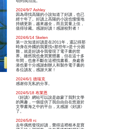
动到我泪流。
2024/9/7 Ashley
因為尋找高陽的小說知道了好讀，也已
經十年了。好讀上高陽的小說也慢慢地
持續更新，越來越全，而且質量上佳，
值得珍藏。感謝好讀！感謝校對者！
2024/6/14 Skelen
第一次知道好讀是在2011年，還記得那
時身在外國的我要找<那些年>是十分困
難，就是好讀令我發現了電子書的世
界。雖然我也會買實體書，但在這十多
年間，也會不斷在這裡找書看。身處香
港也要十分感謝創辦人和製作電子書的
各位讀友，感謝大家！
2024/6/1 德瑞克
感谢你无私的分享。
2024/5/18 布莱恩
《好讀》網站可以說是啟蒙了我對文學
的興趣，一個提供了我自由自在悠遊於
文學書海之中的平台，太感謝《好讀》
了。
2024/5/8 rc
去年偶然發現好讀，覺得這裡根本是寶