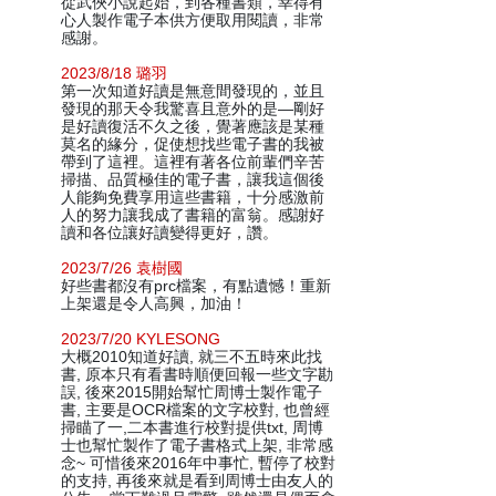
從武俠小說起始，到各種書類，幸得有
心人製作電子本供方便取用閱讀，非常
感謝。
2023/8/18 璐羽
第一次知道好讀是無意間發現的，並且
發現的那天令我驚喜且意外的是—剛好
是好讀復活不久之後，覺著應該是某種
莫名的緣分，促使想找些電子書的我被
帶到了這裡。這裡有著各位前輩們辛苦
掃描、品質極佳的電子書，讓我這個後
人能夠免費享用這些書籍，十分感激前
人的努力讓我成了書籍的富翁。感謝好
讀和各位讓好讀變得更好，讚。
2023/7/26 袁樹國
好些書都沒有prc檔案，有點遺憾！重新
上架還是令人高興，加油！
2023/7/20 KYLESONG
大概2010知道好讀, 就三不五時來此找
書, 原本只有看書時順便回報一些文字勘
誤, 後來2015開始幫忙周博士製作電子
書, 主要是OCR檔案的文字校對, 也曾經
掃瞄了一,二本書進行校對提供txt, 周博
士也幫忙製作了電子書格式上架, 非常感
念~ 可惜後來2016年中事忙, 暫停了校對
的支持, 再後來就是看到周博士由友人的