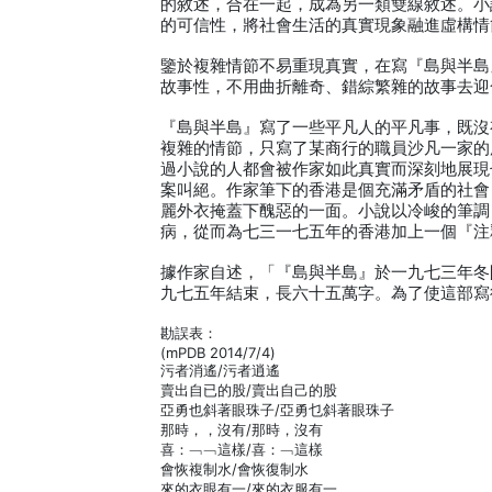
的敘述，合在一起，成為另一類雙線敘述。小
的可信性，將社會生活的真實現象融進虛構情
鑒於複雜情節不易重現真實，在寫『島與半島
故事性，不用曲折離奇、錯綜繁雜的故事去迎
『島與半島』寫了一些平凡人的平凡事，既沒
複雜的情節，只寫了某商行的職員沙凡一家的
過小說的人都會被作家如此真實而深刻地展現
案叫絕。作家筆下的香港是個充滿矛盾的社會
麗外衣掩蓋下醜惡的一面。小說以冷峻的筆調
病，從而為七三一七五年的香港加上一個『注
據作家自述，「『島與半島』於一九七三年冬
九七五年結束，長六十五萬字。為了使這部寫
勘誤表：
(mPDB 2014/7/4)
污者消遙/污者逍遙
賣出自已的股/賣出自己的股
亞勇也斜著眼珠子/亞勇乜斜著眼珠子
那時，，沒有/那時，沒有
喜：﹁﹁這樣/喜：﹁這樣
會恢複制水/會恢復制水
來的衣眼有一/來的衣服有一