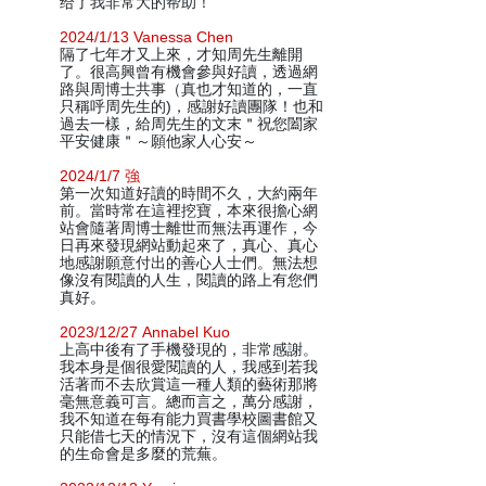
给了我非常大的帮助！
2024/1/13 Vanessa Chen
隔了七年才又上來，才知周先生離開
了。很高興曾有機會參與好讀，透過網
路與周博士共事（真也才知道的，一直
只稱呼周先生的)，感謝好讀團隊！也和
過去一樣，給周先生的文末＂祝您闔家
平安健康＂～願他家人心安～
2024/1/7 強
第一次知道好讀的時間不久，大約兩年
前。當時常在這裡挖寶，本來很擔心網
站會隨著周博士離世而無法再運作，今
日再來發現網站動起來了，真心、真心
地感謝願意付出的善心人士們。無法想
像沒有閱讀的人生，閱讀的路上有您們
真好。
2023/12/27 Annabel Kuo
上高中後有了手機發現的，非常感謝。
我本身是個很愛閱讀的人，我感到若我
活著而不去欣賞這一種人類的藝術那將
毫無意義可言。總而言之，萬分感謝，
我不知道在每有能力買書學校圖書館又
只能借七天的情況下，沒有這個網站我
的生命會是多麼的荒蕪。