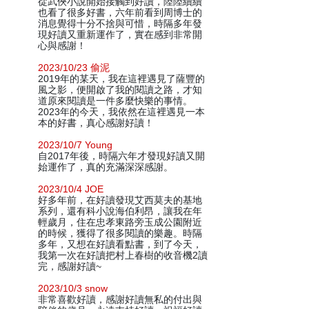
從武俠小說開始接觸到好讀，陸陸續續
也看了很多好書，六年前看到周博士的
消息覺得十分不捨與可惜，時隔多年發
現好讀又重新運作了，實在感到非常開
心與感謝！
2023/10/23 偷泥
2019年的某天，我在這裡遇見了薩豐的
風之影，便開啟了我的閱讀之路，才知
道原來閱讀是一件多麼快樂的事情。
2023年的今天，我依然在這裡遇見一本
本的好書，真心感謝好讀！
2023/10/7 Young
自2017年後，時隔六年才發現好讀又開
始運作了，真的充滿深深感謝。
2023/10/4 JOE
好多年前，在好讀發現艾西莫夫的基地
系列，還有科小說海伯利昂，讓我在年
輕歲月，住在忠孝東路旁玉成公園附近
的時候，獲得了很多閱讀的樂趣。時隔
多年，又想在好讀看點書，到了今天，
我第一次在好讀把村上春樹的收音機2讀
完，感謝好讀~
2023/10/3 snow
非常喜歡好讀，感謝好讀無私的付出與