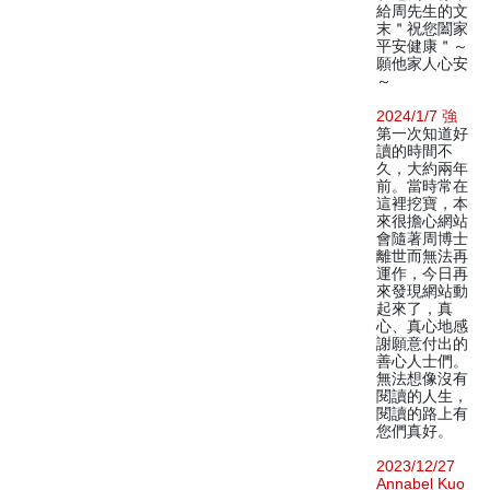
給周先生的文
末＂祝您闔家
平安健康＂～
願他家人心安
～
2024/1/7 強
第一次知道好
讀的時間不
久，大約兩年
前。當時常在
這裡挖寶，本
來很擔心網站
會隨著周博士
離世而無法再
運作，今日再
來發現網站動
起來了，真
心、真心地感
謝願意付出的
善心人士們。
無法想像沒有
閱讀的人生，
閱讀的路上有
您們真好。
2023/12/27
Annabel Kuo