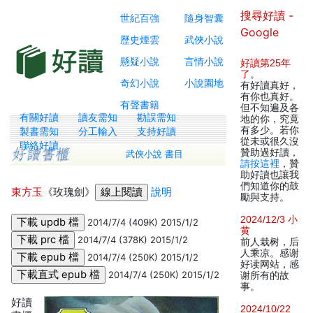
搜尋好讀 -
世紀百強
隨身智囊
Google
歷史煙雲
武俠小說
懸疑小說
言情小說
好讀第25年
了
。
奇幻小說
小說園地
有好讀真好，
有你也真好。
有聲書籍
但不知遍及各
有關好讀
讀友需知
勘誤需知
地的你，究竟
有多少。若你
製書需知
分工輸入
支持好讀
從未或很久沒
聯絡好讀
贊助過好讀，
武俠小說 書目
請按這裡
，贊
助好讀也讓我
們知道你的鼓
東方玉
《玫瑰劍》
說明
勵與支持。
2024/12/3 小
2014/7/4 (409K) 2015/1/2
黄
2014/7/4 (378K) 2015/1/2
前人栽树，后
人乘凉。感谢
2014/7/4 (250K) 2015/1/2
好读网站，感
2014/7/4 (250K) 2015/1/2
谢所有的故
事。
好讀
2024/10/22