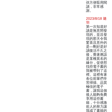
供方便取用閱
讀，非常感
謝。
2023/8/18 璐
羽
第一次知道好
讀是無意間發
現的，並且發
現的那天令我
驚喜且意外的
是—剛好是好
讀復活不久之
後，覺著應該
是某種莫名的
緣分，促使想
找些電子書的
我被帶到了這
裡。這裡有著
各位前輩們辛
苦掃描、品質
極佳的電子
書，讓我這個
後人能夠免費
享用這些書
籍，十分感激
前人的努力讓
我成了書籍的