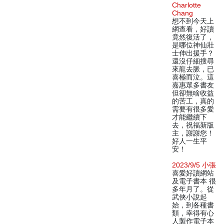
Charlotte
Chang
想不到今天上
網查看，好讀
竟然復活了，
是哪位神仙壯
士伸出援手？
還沒仔細搜尋
來龍去脈，已
喜極而泣。這
嘉惠眾多書友
但卻無啥收益
的苦工，真的
需要有很多愛
才能繼續下
去，祝福新版
主，謝謝您！
好人一生平
安！
2023/9/5 小張
喜愛好讀網站
及電子書本 很
多年月了。從
武俠小說起
始，到各種書
類，幸得有心
人製作電子本