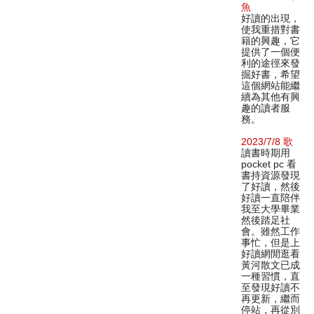
魚
好讀的出現，
使我重措對書
籍的興趣，它
提供了一個便
利的途徑來發
掘好書，希望
這個網站能繼
續為其他有興
趣的讀者服
務。
2023/7/8 歌
讀書時期用
pocket pc 看
書持資源發現
了好讀，然後
好讀一直陪伴
我至大學畢業
然後踏足社
會。雖然工作
事忙，但是上
好讀網閒逛看
黃河散文已成
一種習慣，直
至發現好讀不
再更新，繼而
停站，再從別