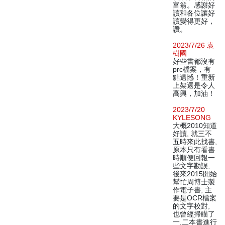
富翁。感謝好
讀和各位讓好
讀變得更好，
讚。
2023/7/26 袁
樹國
好些書都沒有
prc檔案，有
點遺憾！重新
上架還是令人
高興，加油！
2023/7/20
KYLESONG
大概2010知道
好讀, 就三不
五時來此找書,
原本只有看書
時順便回報一
些文字勘誤,
後來2015開始
幫忙周博士製
作電子書, 主
要是OCR檔案
的文字校對,
也曾經掃瞄了
一,二本書進行