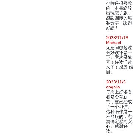
小時候很喜歡
的一本書終於
出現電子版，
感謝團隊的無
私分享，謝謝
好讀！
2023/11/18
Michael
无意间想起过
来好读怀念一
下。竟然是惊
喜！好读活过
来了！感恩 感
谢。
2023/11/5
angsila
每周上好读看
看是否有新
书，这已经成
了一个习惯。
这种陪伴是一
种舒服的，充
满确定感的安
心。感谢好
读。