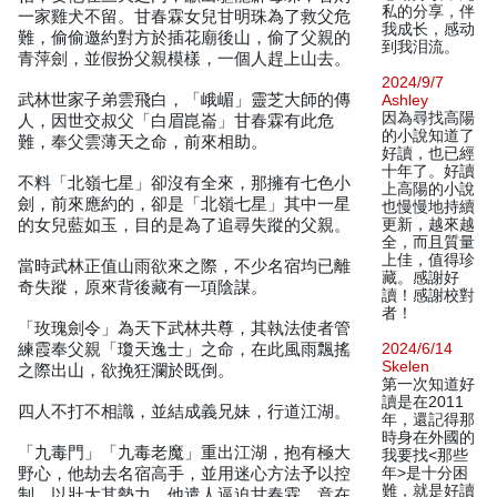
私的分享，伴
一家雞犬不留。甘春霖女兒甘明珠為了救父危
我成长，感动
難，偷偷邀約對方於插花廟後山，偷了父親的
到我泪流。
青萍劍，並假扮父親模樣，一個人趕上山去。
2024/9/7
武林世家子弟雲飛白，「峨嵋」靈芝大師的傳
Ashley
因為尋找高陽
人，因世交叔父「白眉崑崙」甘春霖有此危
的小說知道了
難，奉父雲薄天之命，前來相助。
好讀，也已經
十年了。好讀
不料「北嶺七星」卻沒有全來，那擁有七色小
上高陽的小說
劍，前來應約的，卻是「北嶺七星」其中一星
也慢慢地持續
的女兒藍如玉，目的是為了追尋失蹤的父親。
更新，越來越
全，而且質量
上佳，值得珍
當時武林正值山雨欲來之際，不少名宿均已離
藏。感謝好
奇失蹤，原來背後藏有一項陰謀。
讀！感謝校對
者！
「玫瑰劍令」為天下武林共尊，其執法使者管
練霞奉父親「瓊天逸士」之命，在此風雨飄搖
2024/6/14
Skelen
之際出山，欲挽狂瀾於既倒。
第一次知道好
讀是在2011
四人不打不相識，並結成義兄妹，行道江湖。
年，還記得那
時身在外國的
「九毒門」「九毒老魔」重出江湖，抱有極大
我要找<那些
野心，他劫去名宿高手，並用迷心方法予以控
年>是十分困
難，就是好讀
制，以壯大其勢力。他遣人逼迫甘春霖，意在