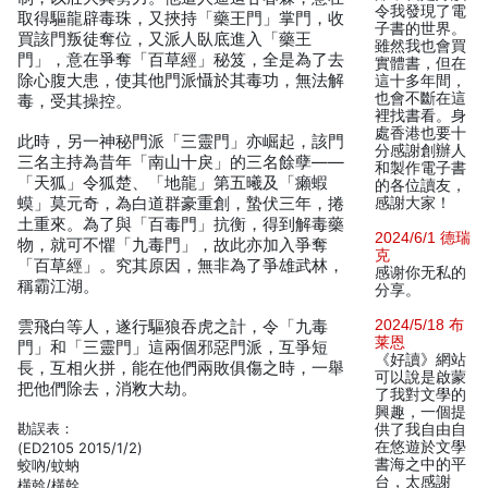
令我發現了電
取得驅龍辟毒珠，又挾持「藥王門」掌門，收
子書的世界。
買該門叛徒奪位，又派人臥底進入「藥王
雖然我也會買
門」，意在爭奪「百草經」秘笈，全是為了去
實體書，但在
除心腹大患，使其他門派懾於其毒功，無法解
這十多年間，
也會不斷在這
毒，受其操控。
裡找書看。身
處香港也要十
此時，另一神秘門派「三靈門」亦崛起，該門
分感謝創辦人
三名主持為昔年「南山十戾」的三名餘孽——
和製作電子書
「天狐」令狐楚、「地龍」第五曦及「癩蝦
的各位讀友，
蟆」莫元奇，為白道群豪重創，蟄伏三年，捲
感謝大家！
土重來。為了與「百毒門」抗衡，得到解毒藥
2024/6/1 德瑞
物，就可不懼「九毒門」，故此亦加入爭奪
克
「百草經」。究其原因，無非為了爭雄武林，
感谢你无私的
稱霸江湖。
分享。
2024/5/18 布
雲飛白等人，遂行驅狼吞虎之計，令「九毒
莱恩
門」和「三靈門」這兩個邪惡門派，互爭短
《好讀》網站
長，互相火拼，能在他們兩敗俱傷之時，一舉
可以說是啟蒙
把他們除去，消敉大劫。
了我對文學的
興趣，一個提
勘誤表：
供了我自由自
在悠遊於文學
(ED2105 2015/1/2)
書海之中的平
蛟吶/蚊蚋
台，太感謝
橫斡/橫幹