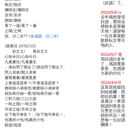
《好讀》了。
柢住/抵住
欄得住/攔得住
2024/5/8 rc
裒求/哀求
去年偶然發現
贍敢/膽敢
好讀，覺得這
看了一遢/看了一遍
裡根本是寶藏
之閑/之間
天地！謝謝每
一位在幕後默
頒、沙二水??
(改成潁、沙二水)
默耕耘文學天
地的人。
(唐賽兒 2015/1/2)
衫文士/ 青衫文士
2024/5/7 呢
心知令日/心知今日
用好讀許多年
九素書生/九毒書生
了，感謝重新
，便自問了開去了/便自閃了開去了。
更新，也感謝
問入房來/闖入房來
大家的付出！
履聲囊囊/履聲橐橐
2024/4/4 R
上會遠道趕來？/不會遠道趕來？
這里居然能找
都有歸小弟保管/都要歸小弟保管
到哈維爾．西
就知再仔細一看/卻知再仔細一看
耶拉的書！驚
三對六面/三口六面
喜萬分！希望
一時之閒/一時之間
能讀到更多這
市並之徒/市井之徒
位歷史小說大
在下無可奉告？」/在下無可奉告！」
師的作品！感
包裏的小包/包裹的小包
恩每一位好讀
團隊！
柢擋/抵擋