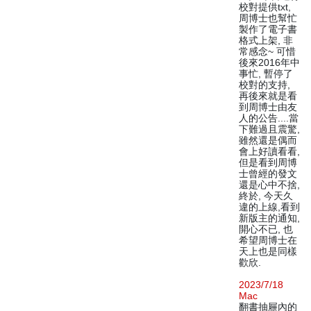
校對提供txt,
周博士也幫忙
製作了電子書
格式上架, 非
常感念~ 可惜
後來2016年中
事忙, 暫停了
校對的支持,
再後來就是看
到周博士由友
人的公告....當
下難過且震驚,
雖然還是偶而
會上好讀看看,
但是看到周博
士曾經的發文
還是心中不捨,
終於, 今天久
違的上線,看到
新版主的通知,
開心不已, 也
希望周博士在
天上也是同樣
歡欣.
2023/7/18
Mac
翻書抽屜內的