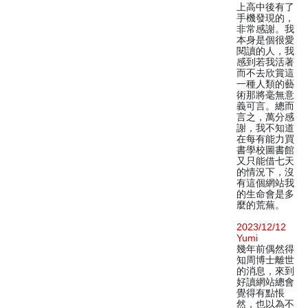
上高中後有了
手機發現的，
非常感謝。我
本身是個很愛
閱讀的人，我
感到若我活著
而不去欣賞這
一種人類的藝
術那將毫無意
義可言。總而
言之，萬分感
謝，我不知道
在每有能力買
書學校圖書館
又只能借七天
的情況下，沒
有這個網站我
的生命會是多
麼的荒蕪。
2023/12/12
Yumi
幾年前偶然得
知周博士離世
的消息，來到
好讀網站總會
覺得有點悵
然，也以為不