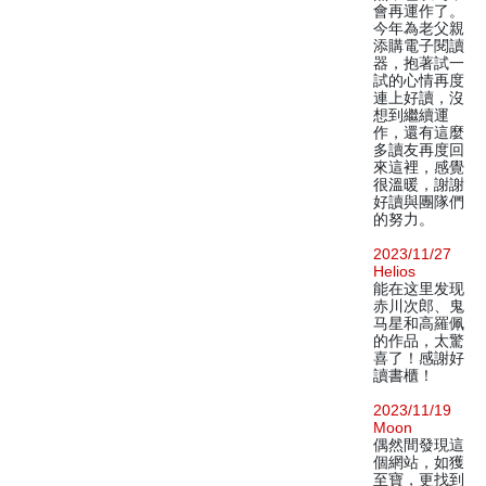
會再運作了。
今年為老父親
添購電子閱讀
器，抱著試一
試的心情再度
連上好讀，沒
想到繼續運
作，還有這麼
多讀友再度回
來這裡，感覺
很溫暖，謝謝
好讀與團隊們
的努力。
2023/11/27
Helios
能在这里发现
赤川次郎、鬼
马星和高羅佩
的作品，太驚
喜了！感謝好
讀書櫃！
2023/11/19
Moon
偶然間發現這
個網站，如獲
至寶，更找到