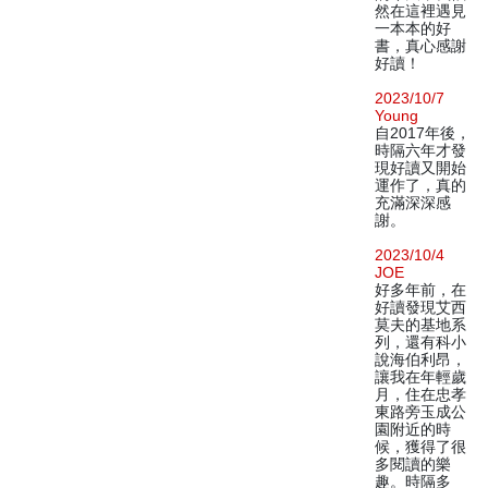
然在這裡遇見
一本本的好
書，真心感謝
好讀！
2023/10/7
Young
自2017年後，
時隔六年才發
現好讀又開始
運作了，真的
充滿深深感
謝。
2023/10/4
JOE
好多年前，在
好讀發現艾西
莫夫的基地系
列，還有科小
說海伯利昂，
讓我在年輕歲
月，住在忠孝
東路旁玉成公
園附近的時
候，獲得了很
多閱讀的樂
趣。時隔多