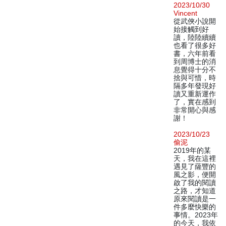
2023/10/30
Vincent
從武俠小說開
始接觸到好
讀，陸陸續續
也看了很多好
書，六年前看
到周博士的消
息覺得十分不
捨與可惜，時
隔多年發現好
讀又重新運作
了，實在感到
非常開心與感
謝！
2023/10/23
偷泥
2019年的某
天，我在這裡
遇見了薩豐的
風之影，便開
啟了我的閱讀
之路，才知道
原來閱讀是一
件多麼快樂的
事情。2023年
的今天，我依