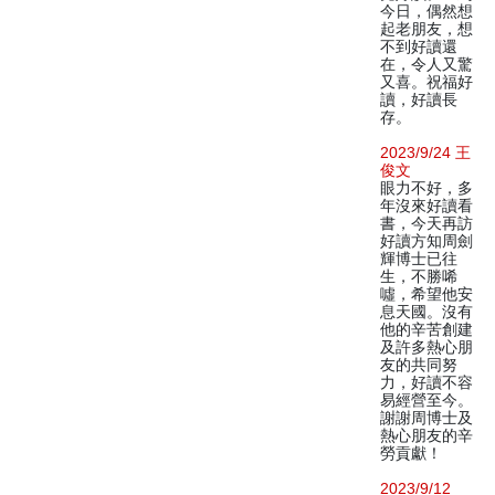
今日，偶然想
起老朋友，想
不到好讀還
在，令人又驚
又喜。祝福好
讀，好讀長
存。
2023/9/24 王
俊文
眼力不好，多
年沒來好讀看
書，今天再訪
好讀方知周劍
輝博士已往
生，不勝唏
噓，希望他安
息天國。沒有
他的辛苦創建
及許多熱心朋
友的共同努
力，好讀不容
易經營至今。
謝謝周博士及
熱心朋友的辛
勞貢獻！
2023/9/12