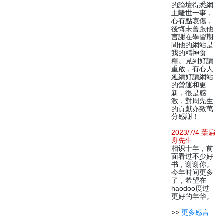
的論壇得悉網
主離世一事，
心有點哀傷，
後悔未曾跟他
言謝在學習期
間他的網站是
我的精神食
糧。見到好讀
重啟，有心人
延續好讀網站
的營運和更
新，很是感
激，對周先生
的貢獻亦致萬
分感謝！
2023/7/4 葉扁
舟先生
相识十年，前
面看过不少好
书，谢谢你。
今年时间更多
了，希望在
haodoo度过
更好的年华。
>>
更多感言