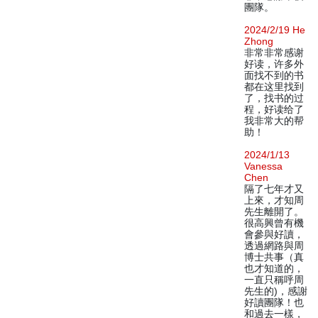
團隊。
2024/2/19 He
Zhong
非常非常感谢
好读，许多外
面找不到的书
都在这里找到
了，找书的过
程，好读给了
我非常大的帮
助！
2024/1/13
Vanessa
Chen
隔了七年才又
上來，才知周
先生離開了。
很高興曾有機
會參與好讀，
透過網路與周
博士共事（真
也才知道的，
一直只稱呼周
先生的)，感謝
好讀團隊！也
和過去一樣，