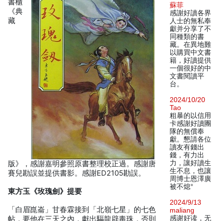
書櫃
蘇菲
《典
感謝好讀各界
藏
人士的無私奉
獻并分享了不
同種類的書
藏。在異地難
以購買中文書
籍，好讀提供
一個很好的中
文書閱讀平
台。
2024/10/20
Tao
粗暴的以信用
卡感謝好讀團
隊的無償奉
獻。懇請各位
讀友有錢出
錢，有力出
力，讓好讀生
版》，感謝嘉明參照原書整理校正過。感謝唐
生不息，也讓
賽兒勘誤並提供書影。感謝ED2105勘誤。
周博士恩澤廣
被不熄°
東方玉《玫瑰劍》提要
2024/9/13
「白眉崑崙」甘春霖接到「北嶺七星」的七色
maliang
感谢好读，无
帖，要他在三天之內，獻出驅龍辟毒珠，否則