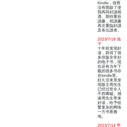
Kindle，很舊
沒有開啟了使
我再與好讀相
遇。期待重拾
讀趣，祝讀趣
再次重臨好讀
及各位讀者。
2023/7/18 池
子
十年前发现好
读，获得了很
多排版非常好
的电子书，现
在还有当年下
载的很多书存
在kindle里。
好久没来竟发
现版主周先生
已经过世令人
不胜唏嘘。感
谢周先生带来
好读，给予纷
繁复杂的网络
一方书香雅
地。
2023/7/14 甲