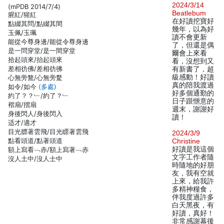
2024/3/14
(mPDB 2014/7/4)
Beatlebum
腥紅/猩紅
在好讀挖寶好
點綴其問/點綴其間
幾年，以為好
玉佩/玉珮
讀不會更新
能從今尊身邊/能從令尊身邊
了，但還是偶
是一問穿堂/是一間穿堂
爾會上來看
拾起頭來/抬起頭來
看，沒想到又
差相彷佛/差相彷彿
有新書了，超
級感動！好讀
心無旁鶩/心無旁騖
真的陪我渡過
如令/如今
(多處)
好多個通勤的
約了？？﹂/約了？﹂
日子跟愜意的
褶扇/摺扇
週末，謝謝好
身後閃人/身後閃入
讀！
适才/適才
目光膘著雲飛/目光瞟著雲飛
2024/3/9
點看頭道/點著頭道
Christine
好讀是我這個
額上寫看﹁赤/額上寫著﹁赤
文字工作者隨
沒人土中/沒人士中
時隨地的好朋
友，我有空就
上來，給我許
多精神糧食，
伴我度過許多
白天黑夜，有
好讀，真好！
非常感謝幕後