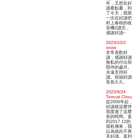
年，又想在好
讀看點書，到
了今天，我第
一次在好讀把
村上春樹的收
音機2讀完，
感謝好讀~
2023/10/3
snow
非常喜歡好
讀，感謝好讀
無私的付出與
陪伴的歲月。
永遠支持好
讀。祝福好讀
長長久久。
2023/9/24
Tomcat Chou
從2006年起，
好讀就這麼伴
我度過了這麼
長的時間。直
到2017.12的
噩耗傳來，我
以為就此不再
見好讀。直到