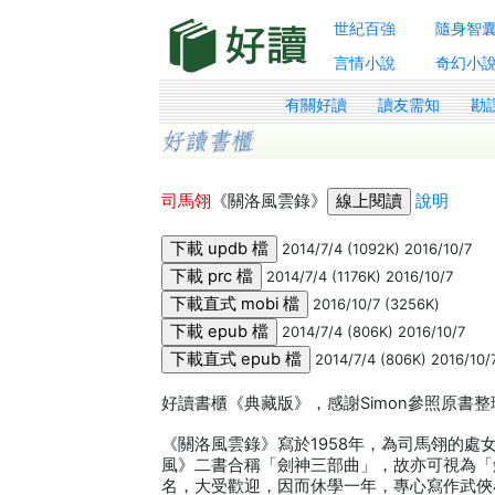
世紀百強
隨身智
言情小說
奇幻小
有關好讀
讀友需知
勘
司馬翎
《關洛風雲錄》
說明
2014/7/4 (1092K) 2016/10/7
2014/7/4 (1176K) 2016/10/7
2016/10/7 (3256K)
2014/7/4 (806K) 2016/10/7
2014/7/4 (806K) 2016/10/
好讀書櫃《典藏版》，感謝Simon參照原書整理
《關洛風雲錄》寫於1958年，為司馬翎的
風》二書合稱「劍神三部曲」，故亦可視為「
名，大受歡迎，因而休學一年，專心寫作武俠