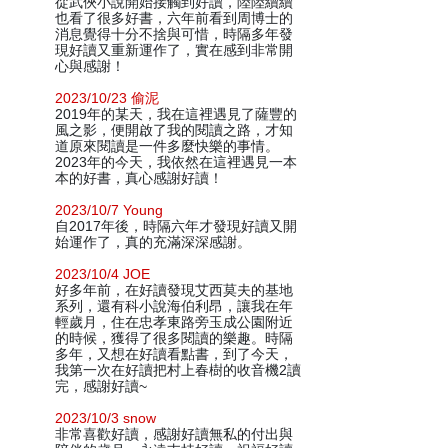
從武俠小說開始接觸到好讀，陸陸續續
也看了很多好書，六年前看到周博士的
消息覺得十分不捨與可惜，時隔多年發
現好讀又重新運作了，實在感到非常開
心與感謝！
2023/10/23 偷泥
2019年的某天，我在這裡遇見了薩豐的
風之影，便開啟了我的閱讀之路，才知
道原來閱讀是一件多麼快樂的事情。
2023年的今天，我依然在這裡遇見一本
本的好書，真心感謝好讀！
2023/10/7 Young
自2017年後，時隔六年才發現好讀又開
始運作了，真的充滿深深感謝。
2023/10/4 JOE
好多年前，在好讀發現艾西莫夫的基地
系列，還有科小說海伯利昂，讓我在年
輕歲月，住在忠孝東路旁玉成公園附近
的時候，獲得了很多閱讀的樂趣。時隔
多年，又想在好讀看點書，到了今天，
我第一次在好讀把村上春樹的收音機2讀
完，感謝好讀~
2023/10/3 snow
非常喜歡好讀，感謝好讀無私的付出與