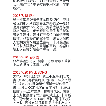
從武俠小說起始，到各種書類，幸得有
心人製作電子本供方便取用閱讀，非常
感謝。
2023/8/18 璐羽
第一次知道好讀是無意間發現的，並且
發現的那天令我驚喜且意外的是—剛好
是好讀復活不久之後，覺著應該是某種
莫名的緣分，促使想找些電子書的我被
帶到了這裡。這裡有著各位前輩們辛苦
掃描、品質極佳的電子書，讓我這個後
人能夠免費享用這些書籍，十分感激前
人的努力讓我成了書籍的富翁。感謝好
讀和各位讓好讀變得更好，讚。
2023/7/26 袁樹國
好些書都沒有prc檔案，有點遺憾！重新
上架還是令人高興，加油！
2023/7/20 KYLESONG
大概2010知道好讀, 就三不五時來此找
書, 原本只有看書時順便回報一些文字勘
誤, 後來2015開始幫忙周博士製作電子
書, 主要是OCR檔案的文字校對, 也曾經
掃瞄了一,二本書進行校對提供txt, 周博
士也幫忙製作了電子書格式上架, 非常感
念~ 可惜後來2016年中事忙, 暫停了校對
的支持, 再後來就是看到周博士由友人的