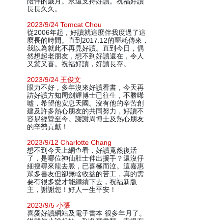
陪伴的歲月。永遠支持好讀。祝福好讀
長長久久。
2023/9/24 Tomcat Chou
從2006年起，好讀就這麼伴我度過了這
麼長的時間。直到2017.12的噩耗傳來，
我以為就此不再見好讀。直到今日，偶
然想起老朋友，想不到好讀還在，令人
又驚又喜。祝福好讀，好讀長存。
2023/9/24 王俊文
眼力不好，多年沒來好讀看書，今天再
訪好讀方知周劍輝博士已往生，不勝唏
噓，希望他安息天國。沒有他的辛苦創
建及許多熱心朋友的共同努力，好讀不
容易經營至今。謝謝周博士及熱心朋友
的辛勞貢獻！
2023/9/12 Charlotte Chang
想不到今天上網查看，好讀竟然復活
了，是哪位神仙壯士伸出援手？還沒仔
細搜尋來龍去脈，已喜極而泣。這嘉惠
眾多書友但卻無啥收益的苦工，真的需
要有很多愛才能繼續下去，祝福新版
主，謝謝您！好人一生平安！
2023/9/5 小張
喜愛好讀網站及電子書本 很多年月了。