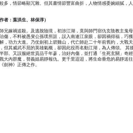
較多，情節略顯冗雜。但其書情節豐富曲折，人物情感委婉細膩，
作者：葉洪生、林保淳）
師兄嫁禍追殺。及逃脫險境，初涉江湖，竟與師門宿仇玄陰教主鬼
治傷，不料被愚叟公孫璞所誆，誤入南連江泉眼，卻因禍得福，巧
解，功力大進。乃仗劍初上碧雞山，代亡師赴二十年前舊約，大戰
，但其威武不屈的英雄氣概，卻因此役而名動江湖，為人傳頌。 其
半部。又誤服絕世貢品千年蔘，治好內傷，並打通「生死玄關」奇
戰大內群魔，替義姐易靜報仇。更千里迢迢，將生命垂危的易靜送
《劍神》正傳之作。