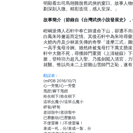
明顯看出司馬翎難脫舊武俠的窠臼。故事人物
劃深刻入微。精彩迭現，感人至深。」
故事簡介（節錄自《台灣武俠小說發展史》，
崆峒派傳人石軒中奉亡師遺命下山，卻遭不肖
白鳳朱玲邂逅而定情。其後石軒中為朱玲尋藥
火鯉內丹及少林派失傳的奇學「達摩三式」圖
一高手鬼母冷婀。雖然終被鬼母打下萬丈懸崖
軒中大難不死，尋獲師門重寶《上清秘籙》下
脈，登時功力超凡入聖。乃孤劍闖入清宮，力
就醫。惟以尚未二上碧雞山雪師門之恥，遂有
勘誤表
：
(mPDB 2016/10/7)
心一旁鶩/心一旁騖
甩蹬/腳下甩鐙
栓在樹下/拴在樹下
這班幺魔小/這班么魔小
砰匐/砰訇
老頭殼中/老頭彀中
已曆數劫/已歷數劫
不便置啄！/不便置喙！
束成一札，分/束成一紮，分