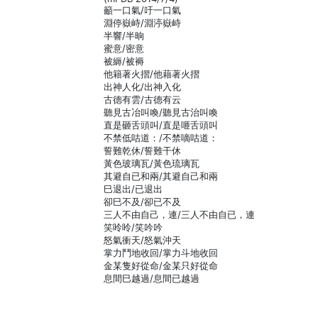
籲一口氣/吁一口氣
淵停嶽峙/淵渟嶽峙
半響/半晌
蜜意/密意
被縟/被褥
他籍著火摺/他藉著火摺
出神人化/出神入化
古德有雲/古德有云
聽見古冶叫喚/聽見古治叫喚
直是砸舌頭叫/直是咂舌頭叫
不禁低咕道：/不禁嘀咕道：
誓難乾休/誓難干休
黃色玻璃瓦/黃色琉璃瓦
其避自已和兩/其避自己和兩
巳退出/已退出
卻巳不及/卻已不及
三人不由自己，連/三人不由自已，連
笑呤呤/笑吟吟
怒氣衝天/怒氣沖天
掌力鬥地收回/掌力斗地收回
金某隻好從命/金某只好從命
息間巳越過/息間已越過