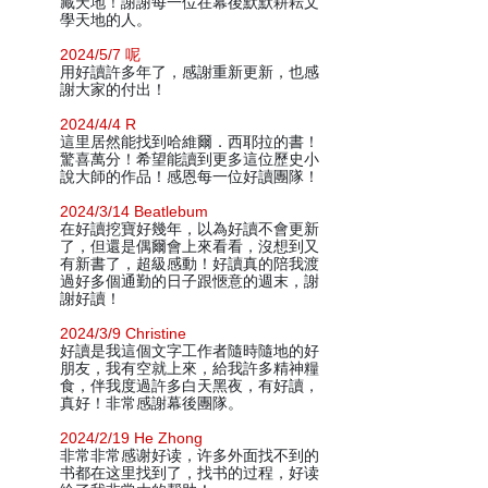
藏天地！謝謝每一位在幕後默默耕耘文
學天地的人。
2024/5/7 呢
用好讀許多年了，感謝重新更新，也感
謝大家的付出！
2024/4/4 R
這里居然能找到哈維爾．西耶拉的書！
驚喜萬分！希望能讀到更多這位歷史小
說大師的作品！感恩每一位好讀團隊！
2024/3/14 Beatlebum
在好讀挖寶好幾年，以為好讀不會更新
了，但還是偶爾會上來看看，沒想到又
有新書了，超級感動！好讀真的陪我渡
過好多個通勤的日子跟愜意的週末，謝
謝好讀！
2024/3/9 Christine
好讀是我這個文字工作者隨時隨地的好
朋友，我有空就上來，給我許多精神糧
食，伴我度過許多白天黑夜，有好讀，
真好！非常感謝幕後團隊。
2024/2/19 He Zhong
非常非常感谢好读，许多外面找不到的
书都在这里找到了，找书的过程，好读