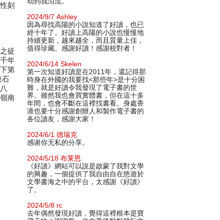
动到我泪流。
人性刻
2024/9/7 Ashley
因為尋找高陽的小說知道了好讀，也已
經十年了。好讀上高陽的小說也慢慢地
持續更新，越來越全，而且質量上佳，
值得珍藏。感謝好讀！感謝校對者！
母之徒
獲千年
2024/6/14 Skelen
天下第
第一次知道好讀是在2011年，還記得那
後石
時身在外國的我要找<那些年>是十分困
難，就是好讀令我發現了電子書的世
經八
界。雖然我也會買實體書，但在這十多
往嶺南
年間，也會不斷在這裡找書看。身處香
港也要十分感謝創辦人和製作電子書的
各位讀友，感謝大家！
2024/6/1 德瑞克
感谢你无私的分享。
2024/5/18 布莱恩
《好讀》網站可以說是啟蒙了我對文學
的興趣，一個提供了我自由自在悠遊於
文學書海之中的平台，太感謝《好讀》
了。
2024/5/8 rc
去年偶然發現好讀，覺得這裡根本是寶