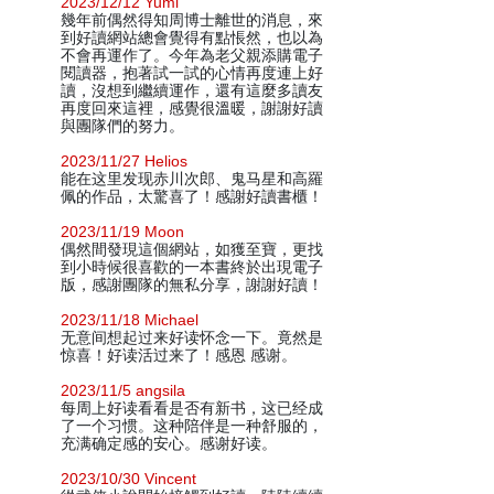
2023/12/12 Yumi
幾年前偶然得知周博士離世的消息，來
到好讀網站總會覺得有點悵然，也以為
不會再運作了。今年為老父親添購電子
閱讀器，抱著試一試的心情再度連上好
讀，沒想到繼續運作，還有這麼多讀友
再度回來這裡，感覺很溫暖，謝謝好讀
與團隊們的努力。
2023/11/27 Helios
能在这里发现赤川次郎、鬼马星和高羅
佩的作品，太驚喜了！感謝好讀書櫃！
2023/11/19 Moon
偶然間發現這個網站，如獲至寶，更找
到小時候很喜歡的一本書終於出現電子
版，感謝團隊的無私分享，謝謝好讀！
2023/11/18 Michael
无意间想起过来好读怀念一下。竟然是
惊喜！好读活过来了！感恩 感谢。
2023/11/5 angsila
每周上好读看看是否有新书，这已经成
了一个习惯。这种陪伴是一种舒服的，
充满确定感的安心。感谢好读。
2023/10/30 Vincent