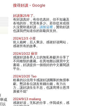
搜尋好讀 - Google
好讀第25年了
。
有好讀真好，有你也真好。但不知遍及
各地的你，究竟有多少。若你從未或很
久沒贊助過好讀，
請按這裡
，贊助好讀
也讓我們知道你的鼓勵與支持。
2024/12/3 小黄
前人栽树，后人乘凉。感谢好读网站，
感谢所有的故事。
2024/10/22 蘇菲
感謝好讀各界人士的無私奉獻并分享了
不同種類的書藏。在異地難以購買中文
書籍，好讀提供一個很好的中文書閱讀
平台。
2024/10/20 Tao
粗暴的以信用卡感謝好讀團隊的無償奉
獻。懇請各位讀友有錢出錢，有力出
力，讓好讀生生不息，也讓周博士恩澤
廣被不熄°
雄
2024/9/13 maliang
一舉成
感谢好读，无私的分享，伴我成长，感
可以