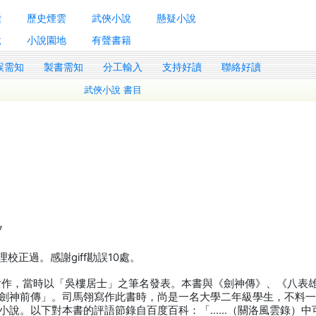
囊
歷史煙雲
武俠小說
懸疑小說
說
小說園地
有聲書籍
誤需知
製書需知
分工輸入
支持好讀
聯絡好讀
武俠小說 書目
7
校正過。感謝giff勘誤10處。
處女作，當時以「吳樓居士」之筆名發表。本書與《劍神傳》、《八表
劍神前傳」。司馬翎寫作此書時，尚是一名大學二年級學生，不料
小說。以下對本書的評語節錄自百度百科：「……（關洛風雲錄）中