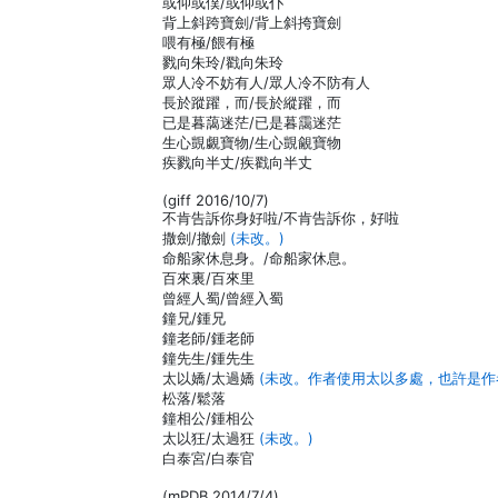
或仰或僕/或仰或仆
背上斜跨寶劍/背上斜挎寶劍
喂有極/餵有極
戮向朱玲/戳向朱玲
眾人冷不妨有人/眾人冷不防有人
長於蹤躍，而/長於縱躍，而
已是暮藹迷茫/已是暮靄迷茫
生心覬覷寶物/生心覬覦寶物
疾戮向半丈/疾戳向半丈
(giff 2016/10/7)
不肯告訴你身好啦/不肯告訴你，好啦
撒劍/撤劍
(未改。)
命船家休息身。/命船家休息。
百來裏/百來里
曾經人蜀/曾經入蜀
鐘兄/鍾兄
鐘老師/鍾老師
鐘先生/鍾先生
太以嬌/太過嬌
(未改。作者使用太以多處，也許是作
松落/鬆落
鐘相公/鍾相公
太以狂/太過狂
(未改。)
白泰宮/白泰官
(mPDB 2014/7/4)