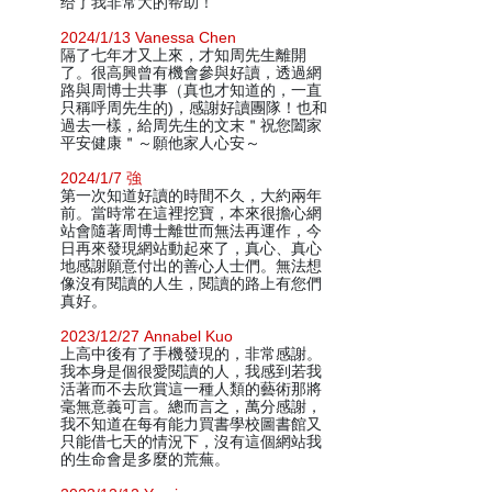
给了我非常大的帮助！
2024/1/13 Vanessa Chen
隔了七年才又上來，才知周先生離開
了。很高興曾有機會參與好讀，透過網
路與周博士共事（真也才知道的，一直
只稱呼周先生的)，感謝好讀團隊！也和
過去一樣，給周先生的文末＂祝您闔家
平安健康＂～願他家人心安～
2024/1/7 強
第一次知道好讀的時間不久，大約兩年
前。當時常在這裡挖寶，本來很擔心網
站會隨著周博士離世而無法再運作，今
日再來發現網站動起來了，真心、真心
地感謝願意付出的善心人士們。無法想
像沒有閱讀的人生，閱讀的路上有您們
真好。
2023/12/27 Annabel Kuo
上高中後有了手機發現的，非常感謝。
我本身是個很愛閱讀的人，我感到若我
活著而不去欣賞這一種人類的藝術那將
毫無意義可言。總而言之，萬分感謝，
我不知道在每有能力買書學校圖書館又
只能借七天的情況下，沒有這個網站我
的生命會是多麼的荒蕪。