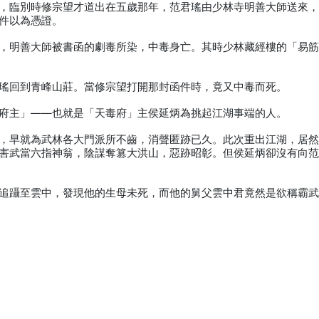
，臨別時修宗望才道出在五歲那年，范君瑤由少林寺明善大師送來
件以為憑證。
，明善大師被書函的劇毒所染，中毒身亡。其時少林藏經樓的「易
瑤回到青峰山莊。當修宗望打開那封函件時，竟又中毒而死。
府主」——也就是「天毒府」主侯延炳為挑起江湖事端的人。
，早就為武林各大門派所不齒，消聲匿跡已久。此次重出江湖，居
害武當六指神翁，陰謀奪篡大洪山，惡跡昭彰。但侯延炳卻沒有向
追躡至雲中，發現他的生母未死，而他的舅父雲中君竟然是欲稱霸