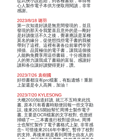
從武俠小說起始，到各種書類，幸得有
心人製作電子本供方便取用閱讀，非常
感謝。
2023/8/18 璐羽
第一次知道好讀是無意間發現的，並且
發現的那天令我驚喜且意外的是—剛好
是好讀復活不久之後，覺著應該是某種
莫名的緣分，促使想找些電子書的我被
帶到了這裡。這裡有著各位前輩們辛苦
掃描、品質極佳的電子書，讓我這個後
人能夠免費享用這些書籍，十分感激前
人的努力讓我成了書籍的富翁。感謝好
讀和各位讓好讀變得更好，讚。
2023/7/26 袁樹國
好些書都沒有prc檔案，有點遺憾！重新
上架還是令人高興，加油！
2023/7/20 KYLESONG
大概2010知道好讀, 就三不五時來此找
書, 原本只有看書時順便回報一些文字勘
誤, 後來2015開始幫忙周博士製作電子
書, 主要是OCR檔案的文字校對, 也曾經
掃瞄了一,二本書進行校對提供txt, 周博
士也幫忙製作了電子書格式上架, 非常感
念~ 可惜後來2016年中事忙, 暫停了校對
的支持, 再後來就是看到周博士由友人的