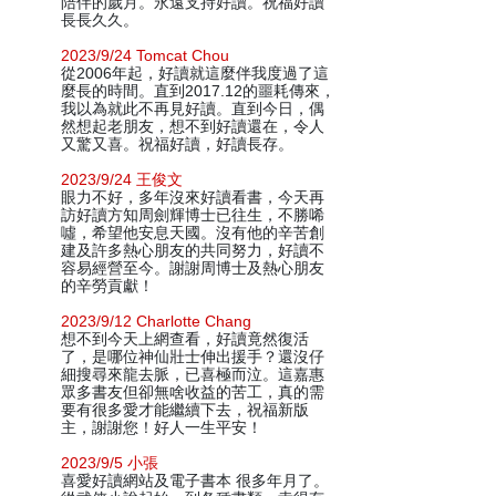
陪伴的歲月。永遠支持好讀。祝福好讀
長長久久。
2023/9/24 Tomcat Chou
從2006年起，好讀就這麼伴我度過了這
麼長的時間。直到2017.12的噩耗傳來，
我以為就此不再見好讀。直到今日，偶
然想起老朋友，想不到好讀還在，令人
又驚又喜。祝福好讀，好讀長存。
2023/9/24 王俊文
眼力不好，多年沒來好讀看書，今天再
訪好讀方知周劍輝博士已往生，不勝唏
噓，希望他安息天國。沒有他的辛苦創
建及許多熱心朋友的共同努力，好讀不
容易經營至今。謝謝周博士及熱心朋友
的辛勞貢獻！
2023/9/12 Charlotte Chang
想不到今天上網查看，好讀竟然復活
了，是哪位神仙壯士伸出援手？還沒仔
細搜尋來龍去脈，已喜極而泣。這嘉惠
眾多書友但卻無啥收益的苦工，真的需
要有很多愛才能繼續下去，祝福新版
主，謝謝您！好人一生平安！
2023/9/5 小張
喜愛好讀網站及電子書本 很多年月了。