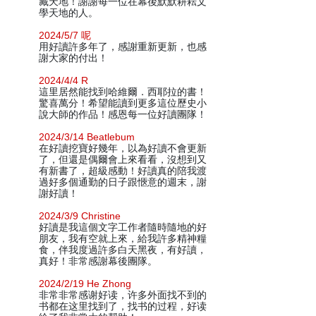
藏天地！謝謝每一位在幕後默默耕耘文
學天地的人。
2024/5/7 呢
用好讀許多年了，感謝重新更新，也感
謝大家的付出！
2024/4/4 R
這里居然能找到哈維爾．西耶拉的書！
驚喜萬分！希望能讀到更多這位歷史小
說大師的作品！感恩每一位好讀團隊！
2024/3/14 Beatlebum
在好讀挖寶好幾年，以為好讀不會更新
了，但還是偶爾會上來看看，沒想到又
有新書了，超級感動！好讀真的陪我渡
過好多個通勤的日子跟愜意的週末，謝
謝好讀！
2024/3/9 Christine
好讀是我這個文字工作者隨時隨地的好
朋友，我有空就上來，給我許多精神糧
食，伴我度過許多白天黑夜，有好讀，
真好！非常感謝幕後團隊。
2024/2/19 He Zhong
非常非常感谢好读，许多外面找不到的
书都在这里找到了，找书的过程，好读