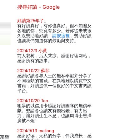
搜尋好讀 - Google
好讀第25年了
。
有好讀真好，有你也真好。但不知遍及
各地的你，究竟有多少。若你從未或很
久沒贊助過好讀，
請按這裡
，贊助好讀
也讓我們知道你的鼓勵與支持。
2024/12/3 小黄
前人栽树，后人乘凉。感谢好读网站，
感谢所有的故事。
2024/10/22 蘇菲
感謝好讀各界人士的無私奉獻并分享了
不同種類的書藏。在異地難以購買中文
書籍，好讀提供一個很好的中文書閱讀
平台。
2024/10/20 Tao
粗暴的以信用卡感謝好讀團隊的無償奉
獻。懇請各位讀友有錢出錢，有力出
力，讓好讀生生不息，也讓周博士恩澤
廣被不熄°
2024/9/13 maliang
感谢好读，无私的分享，伴我成长，感
修宗望