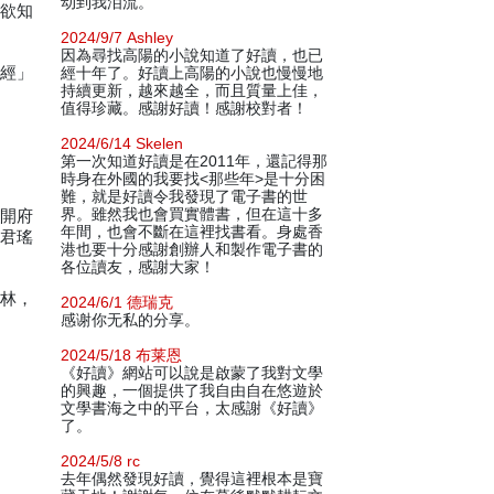
动到我泪流。
，欲知
2024/9/7 Ashley
因為尋找高陽的小說知道了好讀，也已
筋經」
經十年了。好讀上高陽的小說也慢慢地
持續更新，越來越全，而且質量上佳，
值得珍藏。感謝好讀！感謝校對者！
2024/6/14 Skelen
第一次知道好讀是在2011年，還記得那
時身在外國的我要找<那些年>是十分困
難，就是好讀令我發現了電子書的世
界。雖然我也會買實體書，但在這十多
然開府
年間，也會不斷在這裡找書看。身處香
范君瑤
港也要十分感謝創辦人和製作電子書的
各位讀友，感謝大家！
武林，
2024/6/1 德瑞克
感谢你无私的分享。
2024/5/18 布莱恩
《好讀》網站可以說是啟蒙了我對文學
的興趣，一個提供了我自由自在悠遊於
文學書海之中的平台，太感謝《好讀》
了。
2024/5/8 rc
去年偶然發現好讀，覺得這裡根本是寶