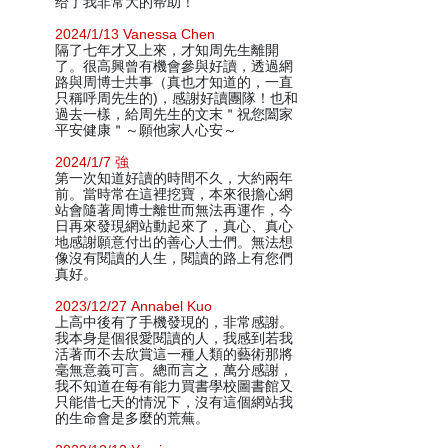
给了我非常大的帮助！
2024/1/13 Vanessa Chen
隔了七年才又上來，才知周先生離開
了。很高興曾有機會參與好讀，透過網
路與周博士共事（真也才知道的，一直
只稱呼周先生的)，感謝好讀團隊！也和
過去一樣，給周先生的文末＂祝您闔家
平安健康＂～願他家人心安～
2024/1/7 強
第一次知道好讀的時間不久，大約兩年
前。當時常在這裡挖寶，本來很擔心網
站會隨著周博士離世而無法再運作，今
日再來發現網站動起來了，真心、真心
地感謝願意付出的善心人士們。無法想
像沒有閱讀的人生，閱讀的路上有您們
真好。
2023/12/27 Annabel Kuo
上高中後有了手機發現的，非常感謝。
我本身是個很愛閱讀的人，我感到若我
活著而不去欣賞這一種人類的藝術那將
毫無意義可言。總而言之，萬分感謝，
我不知道在每有能力買書學校圖書館又
只能借七天的情況下，沒有這個網站我
的生命會是多麼的荒蕪。