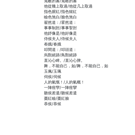
寬敝的書/寬敞的書
他從幾上取過/他從几上取過
指色腥紅/指色猩紅
瞼色煞白/臉色煞白
翟然道：/霍然道：
事事制肘/事事掣肘
他妤像是/他好像是
侍侯夫人/侍候夫人
舂娥/春娥
叩間道：/叩頭道：
烏獸絕跡/鳥獸絕跡
直沁心睥。/直沁心脾。
舞，不能自己，如/舞，不能自已，如
玉佩/玉珮
伺侯/伺候
人的氣慨！/人的氣概！
一陣痙孿/一陣痙攣
聽侯差遣/聽候差遣
棗紅瞼/棗紅臉
恭侯/恭候