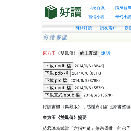
世紀百強
隨身智
言情小說
奇幻小
有關好讀
讀友需知
勘
東方玉
《雙鳳傳》
說明
2014/6/6 (884K)
2014/6/6 (851K)
2014/6/6 (878K)
2014/6/6 (557K)
2014/6/6 (557K)
好讀書櫃《典藏版》，感謝嘉明參照原書整理
東方玉《雙鳳傳》提要
范君瑤為武當「六指神翁」修宗望唯一的弟子