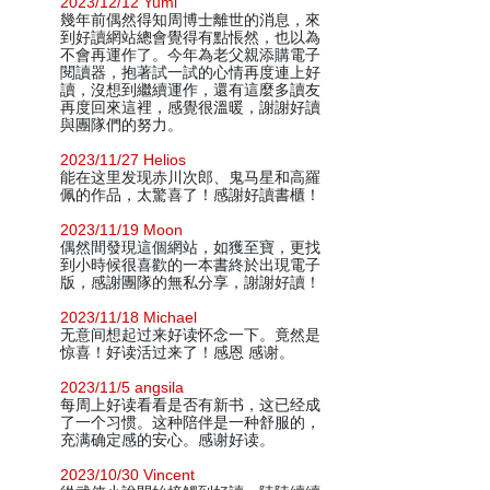
2023/12/12 Yumi
幾年前偶然得知周博士離世的消息，來
到好讀網站總會覺得有點悵然，也以為
不會再運作了。今年為老父親添購電子
閱讀器，抱著試一試的心情再度連上好
讀，沒想到繼續運作，還有這麼多讀友
再度回來這裡，感覺很溫暖，謝謝好讀
與團隊們的努力。
2023/11/27 Helios
能在这里发现赤川次郎、鬼马星和高羅
佩的作品，太驚喜了！感謝好讀書櫃！
2023/11/19 Moon
偶然間發現這個網站，如獲至寶，更找
到小時候很喜歡的一本書終於出現電子
版，感謝團隊的無私分享，謝謝好讀！
2023/11/18 Michael
无意间想起过来好读怀念一下。竟然是
惊喜！好读活过来了！感恩 感谢。
2023/11/5 angsila
每周上好读看看是否有新书，这已经成
了一个习惯。这种陪伴是一种舒服的，
充满确定感的安心。感谢好读。
2023/10/30 Vincent