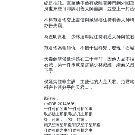
總是推託。直至他學藝有成離開師門到外闖蕩
身世來歷可叩謁明善大師垂詢，並交上一封函
不料范君瑤交上書信與藏經樓住持明善大師時
亦告失竊。
為查明真相，少林達摩院住持明通大師與范君
范君瑤為報師仇，不惜千里尋兇，發現「石城
天毒餘孽侯延炳遠在二十年前，因他人品不端
石城，第一件事就是盜竊少林藏經，繼而又潛
下手。
侯延炳並非主謀，主使他的人是天君。范君瑤
殘害各派好手的天君……
勘誤表：
(mPDB 2014/6/6)
一件可伯的事/一件可怕的事
取起幾上那張/取起几上那張
疑，付道：﹁/疑，忖道：﹁
頭又望瞭望那匾/頭又望了望那匾
什麼可伯之事/什麼可怕之事