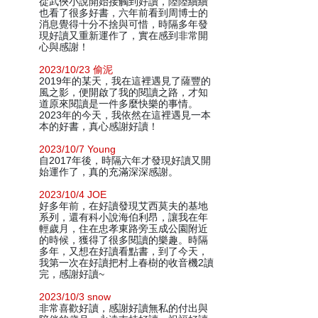
從武俠小說開始接觸到好讀，陸陸續續
也看了很多好書，六年前看到周博士的
消息覺得十分不捨與可惜，時隔多年發
現好讀又重新運作了，實在感到非常開
心與感謝！
2023/10/23 偷泥
2019年的某天，我在這裡遇見了薩豐的
風之影，便開啟了我的閱讀之路，才知
道原來閱讀是一件多麼快樂的事情。
2023年的今天，我依然在這裡遇見一本
本的好書，真心感謝好讀！
2023/10/7 Young
自2017年後，時隔六年才發現好讀又開
始運作了，真的充滿深深感謝。
2023/10/4 JOE
好多年前，在好讀發現艾西莫夫的基地
系列，還有科小說海伯利昂，讓我在年
輕歲月，住在忠孝東路旁玉成公園附近
的時候，獲得了很多閱讀的樂趣。時隔
多年，又想在好讀看點書，到了今天，
我第一次在好讀把村上春樹的收音機2讀
完，感謝好讀~
2023/10/3 snow
非常喜歡好讀，感謝好讀無私的付出與