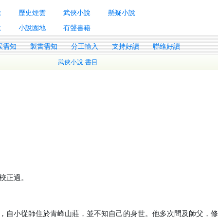
囊
歷史煙雲
武俠小說
懸疑小說
說
小說園地
有聲書籍
誤需知
製書需知
分工輸入
支持好讀
聯絡好讀
武俠小說 書目
校正過。
，自小從師住於青峰山莊，並不知自己的身世。他多次問及師父，