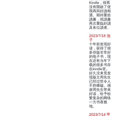
Kindle，很舊
沒有開啟了使
我再與好讀相
遇。期待重拾
讀趣，祝讀趣
再次重臨好讀
及各位讀者。
2023/7/18 池
子
十年前发现好
读，获得了很
多排版非常好
的电子书，现
在还有当年下
载的很多书存
在kindle里。
好久没来竟发
现版主周先生
已经过世令人
不胜唏嘘。感
谢周先生带来
好读，给予纷
繁复杂的网络
一方书香雅
地。
2023/7/14 甲