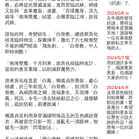
《好讀》了。
教」必將從此聲威遠振，進而君臨武林。稍後
又欲與「血掌魔翁」凌慶、「百環魔母」洪九
2024/5/8 rc
娘等「南海雙魔」結盟，企圖君臨江湖，奴役
去年偶然發現
武林。
好讀，覺得這
裡根本是寶藏
天地！謝謝每
誰知此時，奇變頓生，「白骨教」總巡察吳化
一位在幕後默
歧竟臨時倒戈，探囊揮手，撒出了六七根無堅
默耕耘文學天
不摧的獨門暗器「飛魚刺」，「白骨教」中人
地的人。
即時倒斃！
2024/5/7 呢
用好讀許多年
「南海雙魔」十月到來，故吳化歧臨時改計，
了，感謝重新
提前約會至重陽，以削減群魔勢力。
更新，也感謝
大家的付出！
原來吳化歧竟是「白鳳」獨孤貞所喬裝，處心
積慮，於三年前混入「白骨教」，欲消弭「白
2024/4/4 R
骨教」為禍西南之禍，造福蒼生。又假傳「白
這里居然能找
到哈維爾．西
鳳」死訊，令毛一清去除絕顧忌之心，越發驕
耶拉的書！驚
狂，疏於防範，易遭敗滅！
喜萬分！希望
能讀到更多這
獨孤貞並利用身穿滿綴明珠晶玉的五色繽紛寶
位歷史小說大
衣，再被當空日影一照，迷亂毛一清眼神，智
師的作品！感
破毛一清的「閃電劍法」。
恩每一位好讀
團隊！