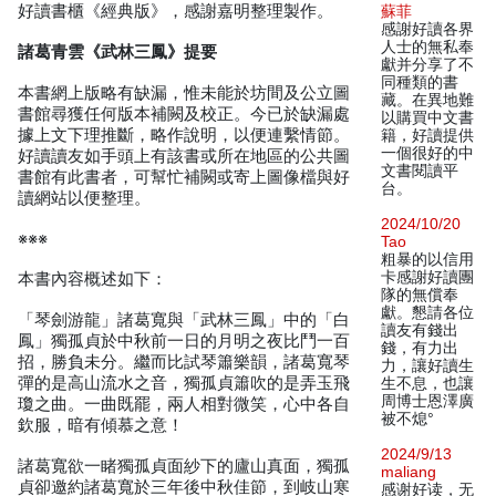
好讀書櫃《經典版》，感謝嘉明整理製作。
蘇菲
感謝好讀各界
人士的無私奉
諸葛青雲《武林三鳳》提要
獻并分享了不
同種類的書
本書網上版略有缺漏，惟未能於坊間及公立圖
藏。在異地難
書館尋獲任何版本補闕及校正。今已於缺漏處
以購買中文書
據上文下理推斷，略作說明，以便連繫情節。
籍，好讀提供
一個很好的中
好讀讀友如手頭上有該書或所在地區的公共圖
文書閱讀平
書館有此書者，可幫忙補闕或寄上圖像檔與好
台。
讀網站以便整理。
2024/10/20
※※※
Tao
粗暴的以信用
卡感謝好讀團
本書內容概述如下：
隊的無償奉
獻。懇請各位
「琴劍游龍」諸葛寬與「武林三鳳」中的「白
讀友有錢出
鳳」獨孤貞於中秋前一日的月明之夜比鬥一百
錢，有力出
招，勝負未分。繼而比試琴簫樂韻，諸葛寬琴
力，讓好讀生
彈的是高山流水之音，獨孤貞簫吹的是弄玉飛
生不息，也讓
周博士恩澤廣
瓊之曲。一曲既罷，兩人相對微笑，心中各自
被不熄°
欽服，暗有傾慕之意！
2024/9/13
諸葛寬欲一睹獨孤貞面紗下的廬山真面，獨孤
maliang
貞卻邀約諸葛寬於三年後中秋佳節，到岐山寒
感谢好读，无