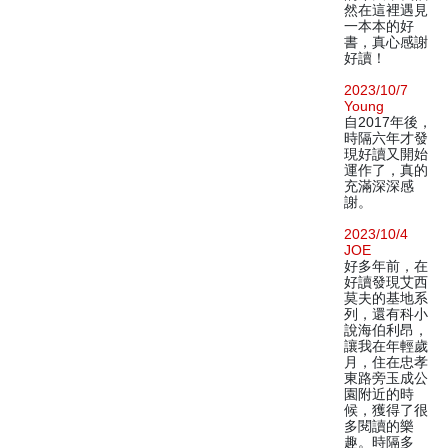
然在這裡遇見
一本本的好
書，真心感謝
好讀！
2023/10/7
Young
自2017年後，
時隔六年才發
現好讀又開始
運作了，真的
充滿深深感
謝。
2023/10/4
JOE
好多年前，在
好讀發現艾西
莫夫的基地系
列，還有科小
說海伯利昂，
讓我在年輕歲
月，住在忠孝
東路旁玉成公
園附近的時
候，獲得了很
多閱讀的樂
趣。時隔多