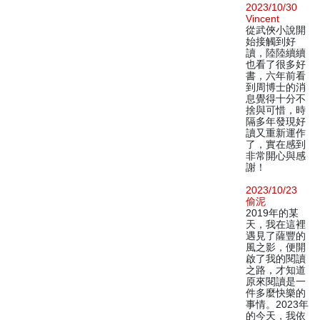
2023/10/30
Vincent
從武俠小說開
始接觸到好
讀，陸陸續續
也看了很多好
書，六年前看
到周博士的消
息覺得十分不
捨與可惜，時
隔多年發現好
讀又重新運作
了，實在感到
非常開心與感
謝！
2023/10/23
偷泥
2019年的某
天，我在這裡
遇見了薩豐的
風之影，便開
啟了我的閱讀
之路，才知道
原來閱讀是一
件多麼快樂的
事情。2023年
的今天，我依