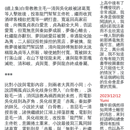
上高中後有了
手機發現的，
(續上集)白骨教教主毛一清與吳化岐被諸葛寬
非常感謝。我
等人擊敗後，投靠龍門幫幫主佟乾，繼而收買
本身是個很愛
酒肆客棧欲把寬等一網打盡。寬返回高家莊
閱讀的人，我
後，向獨孤貞表白愛意，貞為顧全大局，否認
感到若我活著
愛寬，但寬無意與秦如夢成親，夢傷心離去，
而不去欣賞這
一種人類的藝
杜繼龍亦辭別。夢回絕愛莊被襲，幸遇龍化險
術那將毫無意
為夷，二人卻誤投乾操控的黑店，夢被擒。龍
義可言。總而
救夢後被龍門幫囚禁，清向龍師傅無影師太訛
言之，萬分感
稱龍為貞等人所殺，唆使她對付寬。寬被師太
謝，我不知道
打落山崖，在山下發現龍未死，遂與龍率眾殲
在每有能力買
滅乾、清和岐。貞與寬、夢與龍亦終成眷屬。
書學校圖書館
又只能借七天
的情況下，沒
※※※
有這個網站我
的生命會是多
比對小說與電影內容，則兩者大異而小同；小
麼的荒蕪。
說謂獨孤貞以吳化歧身分潛入「白骨教」，誅
殺毛一清，消弭該教為禍西南於未然，而電影
2023/12/12
Yumi
吳化歧則為歹角，吳化歧更是「赤鳳」秦如夢
幾年前偶然得
的師兄。小說於大破「白骨教」，首惡毛一清
知周博士離世
授首後，諸俠繼續於江湖上掃蕩群魔，電影則
的消息，來到
是毛一清、吳化歧敗北，改投靠「龍門幫」幫
好讀網站總會
主佟乾，意圖捲土重來。小說最後寫三鳳同歸
覺得有點悵
然，也以為不
諸葛寬，電影則是「赤鳳」與「無影子」杜繼