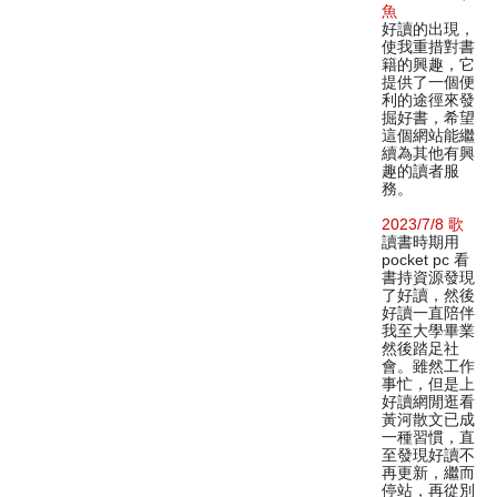
魚
好讀的出現，
使我重措對書
籍的興趣，它
提供了一個便
利的途徑來發
掘好書，希望
這個網站能繼
續為其他有興
趣的讀者服
務。
2023/7/8 歌
讀書時期用
pocket pc 看
書持資源發現
了好讀，然後
好讀一直陪伴
我至大學畢業
然後踏足社
會。雖然工作
事忙，但是上
好讀網閒逛看
黃河散文已成
一種習慣，直
至發現好讀不
再更新，繼而
停站，再從別