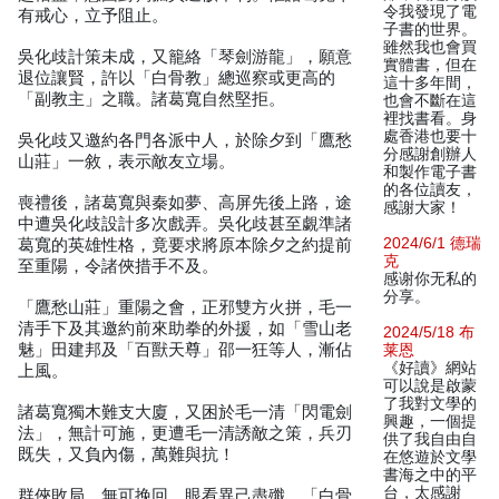
令我發現了電
有戒心，立予阻止。
子書的世界。
雖然我也會買
吳化歧計策未成，又籠絡「琴劍游龍」，願意
實體書，但在
退位讓賢，許以「白骨教」總巡察或更高的
這十多年間，
「副教主」之職。諸葛寬自然堅拒。
也會不斷在這
裡找書看。身
處香港也要十
吳化歧又邀約各門各派中人，於除夕到「鷹愁
分感謝創辦人
山莊」一敘，表示敵友立場。
和製作電子書
的各位讀友，
喪禮後，諸葛寬與秦如夢、高屏先後上路，途
感謝大家！
中遭吳化歧設計多次戲弄。吳化歧甚至覷準諸
2024/6/1 德瑞
葛寬的英雄性格，竟要求將原本除夕之約提前
克
至重陽，令諸俠措手不及。
感谢你无私的
分享。
「鷹愁山莊」重陽之會，正邪雙方火拼，毛一
清手下及其邀約前來助拳的外援，如「雪山老
2024/5/18 布
魅」田建邦及「百獸天尊」邵一狂等人，漸佔
莱恩
《好讀》網站
上風。
可以說是啟蒙
了我對文學的
諸葛寬獨木難支大廈，又困於毛一清「閃電劍
興趣，一個提
法」，無計可施，更遭毛一清誘敵之策，兵刃
供了我自由自
既失，又負內傷，萬難與抗！
在悠遊於文學
書海之中的平
台，太感謝
群俠敗局，無可挽回，眼看異己盡殲，「白骨