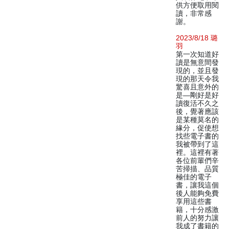
供方便取用閱
讀，非常感
謝。
2023/8/18 璐
羽
第一次知道好
讀是無意間發
現的，並且發
現的那天令我
驚喜且意外的
是—剛好是好
讀復活不久之
後，覺著應該
是某種莫名的
緣分，促使想
找些電子書的
我被帶到了這
裡。這裡有著
各位前輩們辛
苦掃描、品質
極佳的電子
書，讓我這個
後人能夠免費
享用這些書
籍，十分感激
前人的努力讓
我成了書籍的