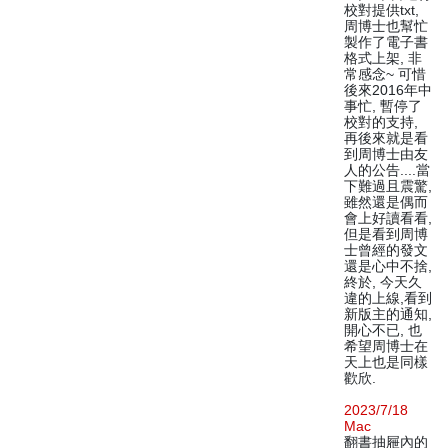
校對提供txt,
周博士也幫忙
製作了電子書
格式上架, 非
常感念~ 可惜
後來2016年中
事忙, 暫停了
校對的支持,
再後來就是看
到周博士由友
人的公告....當
下難過且震驚,
雖然還是偶而
會上好讀看看,
但是看到周博
士曾經的發文
還是心中不捨,
終於, 今天久
違的上線,看到
新版主的通知,
開心不已, 也
希望周博士在
天上也是同樣
歡欣.
2023/7/18
Mac
翻書抽屜內的