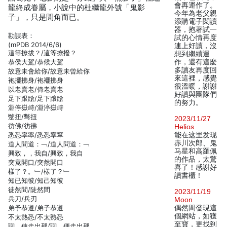
會再運作了。
龍終成眷屬，小說中的杜繼龍外號「鬼影
今年為老父親
子」，只是閒角而已。
添購電子閱讀
器，抱著試一
勘誤表：
試的心情再度
(mPDB 2014/6/6)
連上好讀，沒
這等撩拔？/這等撩撥？
想到繼續運
恭侯大駕/恭候大駕
作，還有這麼
多讀友再度回
故意未會給你/故意未曾給你
來這裡，感覺
袍擺拂身/袍襬拂身
很溫暖，謝謝
以老賣老/倚老賣老
好讀與團隊們
足下跟蹌/足下踉蹌
的努力。
淵停嶽峙/淵渟嶽峙
蹩扭/彆扭
2023/11/27
彷佛/彷彿
Helios
悉悉率率/悉悉窣窣
能在这里发现
赤川次郎、鬼
道人間道：﹁/道人問道：﹁
马星和高羅佩
興致，，我自/興致，我自
的作品，太驚
突竟開口/突然開口
喜了！感謝好
樣了？。﹂/樣了？﹂
讀書櫃！
知已知彼/知己知彼
徒然間/陡然間
2023/11/19
兵刀/兵刃
Moon
弟予恭遵/弟子恭遵
偶然間發現這
個網站，如獲
不太熱悉/不太熟悉
至寶，更找到
聊，使走出那/聊，便走出那