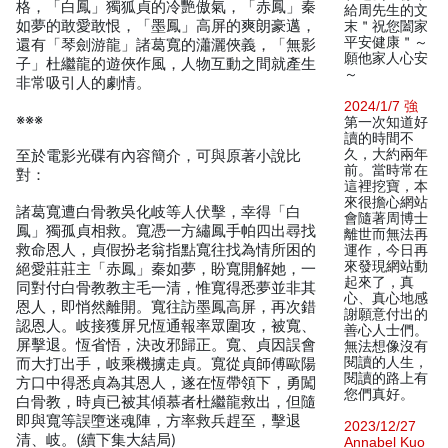
格，「白鳳」獨狐貞的冷艷傲氣，「赤鳳」秦
給周先生的文
如夢的敢愛敢恨，「墨鳳」高屏的爽朗豪邁，
末＂祝您闔家
平安健康＂～
還有「琴劍游龍」諸葛寬的瀟灑俠義，「無影
願他家人心安
子」杜繼龍的遊俠作風，人物互動之間就產生
～
非常吸引人的劇情。
2024/1/7 強
※※※
第一次知道好
讀的時間不
久，大約兩年
至於電影光碟有內容簡介，可與原著小說比
前。當時常在
對：
這裡挖寶，本
來很擔心網站
諸葛寬遭白骨教吳化岐等人伏擊，幸得「白
會隨著周博士
鳳」獨孤貞相救。寬憑一方繡鳳手帕四出尋找
離世而無法再
救命恩人，貞假扮老翁指點寬往找為情所困的
運作，今日再
來發現網站動
絕愛莊莊主「赤鳳」秦如夢，盼寬開解她，一
起來了，真
同對付白骨教教主毛一清，惟寬得悉夢並非其
心、真心地感
恩人，即悄然離開。寬往訪墨鳳高屏，再次錯
謝願意付出的
認恩人。岐接獲屏兄恆通報率眾圍攻，被寬、
善心人士們。
屏擊退。恆省悟，決改邪歸正。寬、貞因誤會
無法想像沒有
閱讀的人生，
而大打出手，岐乘機擄走貞。寬從貞師傅歐陽
閱讀的路上有
方口中得悉貞為其恩人，遂在恆帶領下，勇闖
您們真好。
白骨教，時貞已被其傾慕者杜繼龍救出，但隨
即與寬等誤墮迷魂陣，方率救兵趕至，擊退
2023/12/27
清、岐。(續下集大結局)
Annabel Kuo