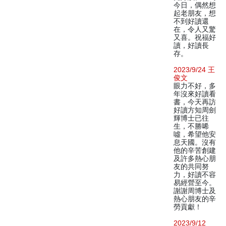
今日，偶然想
起老朋友，想
不到好讀還
在，令人又驚
又喜。祝福好
讀，好讀長
存。
2023/9/24 王
俊文
眼力不好，多
年沒來好讀看
書，今天再訪
好讀方知周劍
輝博士已往
生，不勝唏
噓，希望他安
息天國。沒有
他的辛苦創建
及許多熱心朋
友的共同努
力，好讀不容
易經營至今。
謝謝周博士及
熱心朋友的辛
勞貢獻！
2023/9/12