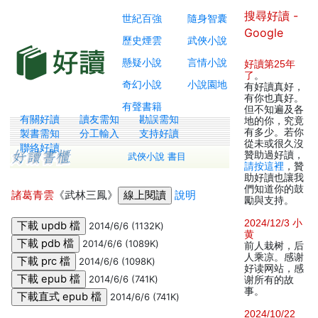
搜尋好讀 -
世紀百強
隨身智囊
Google
歷史煙雲
武俠小說
懸疑小說
言情小說
好讀第25年
了
。
奇幻小說
小說園地
有好讀真好，
有你也真好。
有聲書籍
但不知遍及各
有關好讀
讀友需知
勘誤需知
地的你，究竟
有多少。若你
製書需知
分工輸入
支持好讀
從未或很久沒
聯絡好讀
贊助過好讀，
武俠小說 書目
請按這裡
，贊
助好讀也讓我
們知道你的鼓
諸葛青雲
《武林三鳳》
說明
勵與支持。
2024/12/3 小
2014/6/6 (1132K)
黄
2014/6/6 (1089K)
前人栽树，后
人乘凉。感谢
2014/6/6 (1098K)
好读网站，感
2014/6/6 (741K)
谢所有的故
事。
2014/6/6 (741K)
2024/10/22