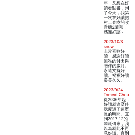
年，又想在好
讀看點書，到
了今天，我第
一次在好讀把
村上春樹的收
音機2讀完，
感謝好讀~
2023/10/3
snow
非常喜歡好
讀，感謝好讀
無私的付出與
陪伴的歲月。
永遠支持好
讀。祝福好讀
長長久久。
2023/9/24
Tomcat Chou
從2006年起，
好讀就這麼伴
我度過了這麼
長的時間。直
到2017.12的
噩耗傳來，我
以為就此不再
見好讀。直到