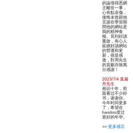
的論壇得悉網
主離世一事，
心有點哀傷，
後悔未曾跟他
言謝在學習期
間他的網站是
我的精神食
糧。見到好讀
重啟，有心人
延續好讀網站
的營運和更
新，很是感
激，對周先生
的貢獻亦致萬
分感謝！
2023/7/4 葉扁
舟先生
相识十年，前
面看过不少好
书，谢谢你。
今年时间更多
了，希望在
haodoo度过
更好的年华。
>>
更多感言