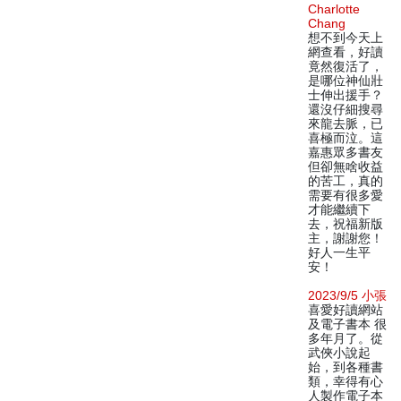
Charlotte
Chang
想不到今天上
網查看，好讀
竟然復活了，
是哪位神仙壯
士伸出援手？
還沒仔細搜尋
來龍去脈，已
喜極而泣。這
嘉惠眾多書友
但卻無啥收益
的苦工，真的
需要有很多愛
才能繼續下
去，祝福新版
主，謝謝您！
好人一生平
安！
2023/9/5 小張
喜愛好讀網站
及電子書本 很
多年月了。從
武俠小說起
始，到各種書
類，幸得有心
人製作電子本