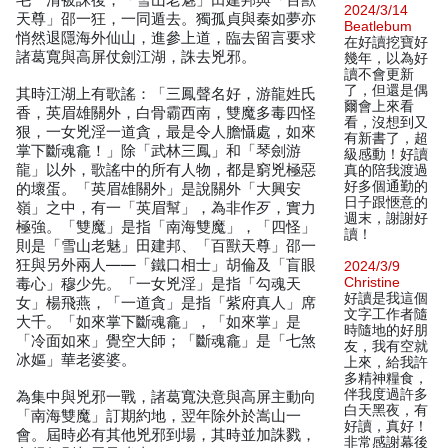
毛一清被誅後，「雪山老魅」田建邦與「百獸
2024/3/14
天尊」邵一狂，一同遁去。獨孤貞與秦如夢亦
Beatlebum
悄然退隱海外仙山，進參上道，臨去留言要求
在好讀挖寶好
諸葛寬與高屏仗劍江湖，誅去兇邪。
幾年，以為好
讀不會更新
了，但還是偶
其時江湖上有歌謠：「三鳳聲名好，游龍姓氏
爾會上來看
香，英眉雄關外，白骨霸西南，雙魔多毒四怪
看，沒想到又
狠，一女兇淫一道貪，最是令人膽懾處，如來
有新書了，超
掌下斷魂龕！」除「武林三鳳」和「琴劍游
級感動！好讀
龍」以外，歌謠中的所有人物，都是窮兇極惡
真的陪我渡過
好多個通勤的
的壞蛋。「英眉雄關外」是說關外「大興安
日子跟愜意的
嶺」之中，有一「英眉幫」，為非作歹，實力
週末，謝謝好
極強。「雙魔」是指「南海雙魔」，「四怪」
讀！
則是「雪山老魅」田建邦、「百獸天尊」邵一
狂與另外兩人——「鐵口相士」胡倫及「盲眼
2024/3/9
Christine
毒心」穆少先。「一女兇淫」是指「勾魂天
好讀是我這個
女」楊飛燕，「一道貪」是指「紫府真人」席
文字工作者隨
大千。「如來掌下斷魂龕」，「如來掌」是
時隨地的好朋
「冷面如來」覺空大師；「斷魂龕」是「七煞
友，我有空就
冰嫗」華老婆婆。
上來，給我許
多精神糧食，
伴我度過許多
為集中與兇邪一戰，諸葛寬決意與高屏主動向
白天黑夜，有
「南海雙魔」訂期約地，翌年除外於嵩山一
好讀，真好！
會。屆時必有其他兇邪到場，其時並加誅戮，
非常感謝幕後