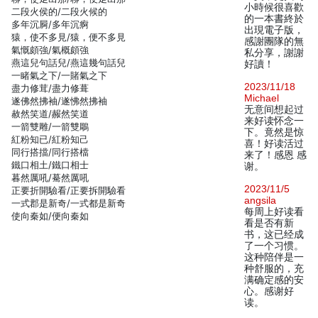
小時候很喜歡
二段火侯的/二段火候的
的一本書終於
多年沉屙/多年沉痾
出現電子版，
猿，使不多見/猿，便不多見
感謝團隊的無
氣慨頗強/氣概頗強
私分享，謝謝
燕這兒句話兒/燕這幾句話兒
好讀！
一睹氣之下/一賭氣之下
2023/11/18
盡力修茸/盡力修葺
Michael
遂佛然拂袖/遂怫然拂袖
无意间想起过
赦然笑道/赧然笑道
来好读怀念一
一箭雙雕/一箭雙鵰
下。竟然是惊
紅粉知已/紅粉知己
喜！好读活过
同行搭擋/同行搭檔
来了！感恩 感
鐵口相土/鐵口相士
谢。
暮然厲吼/驀然厲吼
2023/11/5
正要折開驗看/正要拆開驗看
angsila
一式郡是新奇/一式都是新奇
每周上好读看
使向秦如/便向秦如
看是否有新
书，这已经成
了一个习惯。
这种陪伴是一
种舒服的，充
满确定感的安
心。感谢好
读。