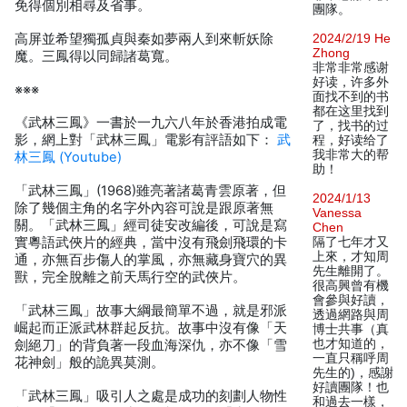
免得個別相尋及省事。
團隊。
高屏並希望獨孤貞與秦如夢兩人到來斬妖除
2024/2/19 He
Zhong
魔。三鳳得以同歸諸葛寬。
非常非常感谢
好读，许多外
※※※
面找不到的书
都在这里找到
《武林三鳳》一書於一九六八年於香港拍成電
了，找书的过
影，網上對「武林三鳳」電影有評語如下：
武
程，好读给了
我非常大的帮
林三鳳 (Youtube)
助！
「武林三鳳」(1968)雖亮著諸葛青雲原著，但
2024/1/13
除了幾個主角的名字外內容可說是跟原著無
Vanessa
關。「武林三鳳」經司徒安改編後，可說是寫
Chen
實粵語武俠片的經典，當中沒有飛劍飛環的卡
隔了七年才又
上來，才知周
通，亦無百步傷人的掌風，亦無藏身寶穴的異
先生離開了。
獸，完全脫離之前天馬行空的武俠片。
很高興曾有機
會參與好讀，
「武林三鳳」故事大綱最簡單不過，就是邪派
透過網路與周
崛起而正派武林群起反抗。故事中沒有像「天
博士共事（真
也才知道的，
劍絕刀」的背負著一段血海深仇，亦不像「雪
一直只稱呼周
花神劍」般的詭異莫測。
先生的)，感謝
好讀團隊！也
「武林三鳳」吸引人之處是成功的刻劃人物性
和過去一樣，