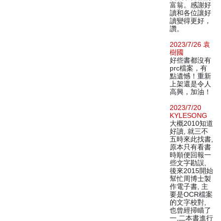
富翁。感謝好
讀和各位讓好
讀變得更好，
讚。
2023/7/26 袁
樹國
好些書都沒有
prc檔案，有
點遺憾！重新
上架還是令人
高興，加油！
2023/7/20
KYLESONG
大概2010知道
好讀, 就三不
五時來此找書,
原本只有看書
時順便回報一
些文字勘誤,
後來2015開始
幫忙周博士製
作電子書, 主
要是OCR檔案
的文字校對,
也曾經掃瞄了
一,二本書進行