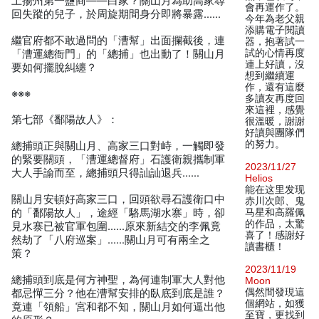
上揚州第一鹽商——白家？關山月為助高家尋
會再運作了。
回失蹤的兒子，於周旋期間身分即將暴露……
今年為老父親
添購電子閱讀
繼官府都不敢過問的「漕幫」出面攔截後，連
器，抱著試一
試的心情再度
「漕運總衙門」的「總捕」也出動了！關山月
連上好讀，沒
要如何擺脫糾纏？
想到繼續運
作，還有這麼
※※※
多讀友再度回
來這裡，感覺
第七部《鄱陽故人》：
很溫暖，謝謝
好讀與團隊們
的努力。
總捕頭正與關山月、高家三口對峙，一觸即發
的緊要關頭，「漕運總督府」石護衛親攜制軍
2023/11/27
大人手諭而至，總捕頭只得訕訕退兵……
Helios
能在这里发现
關山月安頓好高家三口，回頭欲尋石護衛口中
赤川次郎、鬼
的「鄱陽故人」，途經「駱馬湖水寨」時，卻
马星和高羅佩
的作品，太驚
見水寨已被官軍包圍……原來新結交的李佩竟
喜了！感謝好
然劫了「八府巡案」……關山月可有兩全之
讀書櫃！
策？
2023/11/19
總捕頭到底是何方神聖，為何連制軍大人對他
Moon
偶然間發現這
都忌憚三分？他在漕幫安排的臥底到底是誰？
個網站，如獲
竟連「領船」宮和都不知，關山月如何逼出他
至寶，更找到