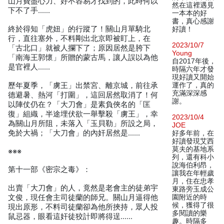
山月費盡心力、好不容易才找到的，此時何以
然在這裡遇見
下不了手……
一本本的好
書，真心感謝
終於得知「虎妞」的行蹤了！關山月單騎北
好讀！
行，直往塞外，不料剛出北京即被盯上，在
2023/10/7
「古北口」就被人攔下了；原因居然是胯下
Young
「南海王郭懷」所贈的蒙古馬，讓人誤以為他
自2017年後，
是官裡人……
時隔六年才發
現好讀又開始
歷年夏季，「虜王」出禁宮、離京城，前往承
運作了，真的
充滿深深感
德避暑、熱河「打圍」，這回居然取消了！何
謝。
以陣仗仍在？「大刀會」是素負俠名的「匡
復」組織，半途埋伏欲一舉擊殺「虜王」，幸
2023/10/4
為關山月所阻，未落入「玉貝勒」所設之局，
JOE
免於大禍；「大刀會」的內奸居然是……
好多年前，在
好讀發現艾西
莫夫的基地系
※※※
列，還有科小
說海伯利昂，
第十一部《密宗之毒》：
讓我在年輕歲
月，住在忠孝
出賣「大刀會」的人，竟然是老會主的徒弟宇
東路旁玉成公
文俊，現任會主司徒蘭的師兄。關山月逼得他
園附近的時
候，獲得了很
現出原形，不料司徒蘭卻為他所挾持，眾人投
多閱讀的樂
鼠忌器，眼看這奸徒狡計即將得逞……
趣。時隔多