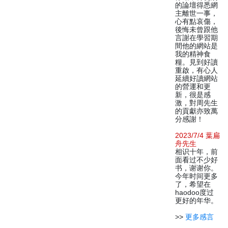
的論壇得悉網
主離世一事，
心有點哀傷，
後悔未曾跟他
言謝在學習期
間他的網站是
我的精神食
糧。見到好讀
重啟，有心人
延續好讀網站
的營運和更
新，很是感
激，對周先生
的貢獻亦致萬
分感謝！
2023/7/4 葉扁
舟先生
相识十年，前
面看过不少好
书，谢谢你。
今年时间更多
了，希望在
haodoo度过
更好的年华。
>>
更多感言