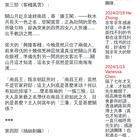
團隊。
第三部《客棧風雲》：
2024/2/19 He
關山月赴京途經南昌，慕「滕王閣」——秋水
Zhong
共長天一色之名，登閣賞景，正為壯闊的景色
非常非常感谢
所吸引時，卻為突來的四男四女八人所擾……
好读，许多外
面找不到的书
出手教訓之際……
都在这里找到
了，找书的过
偌大的「興隆客棧」今晚竟然只住了兩個人。
程，好读给了
前來尋仇的十幾個兇神惡煞還真沒把關山月看
我非常大的帮
在眼裡，準備先對另一間房的女客出手……關
助！
山月這才知道，這名女子居然是當日南海海
2024/1/13
濱……
Vanessa
Chen
「南昌王」既非朝廷所封，「南昌王府」當然
隔了七年才又
不是官家府邸；這主人到底是甚麼來頭？何以
上來，才知周
有如此排場？……聲名狼藉的「一狐三狼」以
先生離開了。
很高興曾有機
夫人及舅爺之名潛伏在南昌王府如此之久，目
會參與好讀，
的是甚麼？主人與當年的「三藩」又是甚麼關
透過網路與周
係？
博士共事（真
也才知道的，
※※※
一直只稱呼周
先生的)，感謝
好讀團隊！也
第四部《抽絲剝繭》：
和過去一樣，