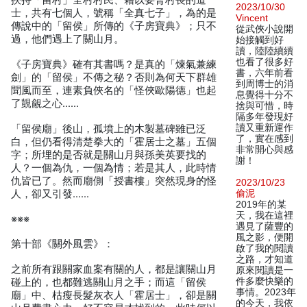
挾持「留村」全村村民、藉以要脅村長的道
2023/10/30
士，共有七個人，號稱「全真七子」，為的是
Vincent
傳說中的「留侯」所傳的《子房寶典》；只不
從武俠小說開
過，他們遇上了關山月。
始接觸到好
讀，陸陸續續
也看了很多好
《子房寶典》確有其書嗎？是真的「煉氣兼練
書，六年前看
劍」的「留侯」不傳之秘？否則為何天下群雄
到周博士的消
聞風而至，連素負俠名的「怪俠歐陽德」也起
息覺得十分不
了覬覦之心……
捨與可惜，時
隔多年發現好
讀又重新運作
「留侯廟」後山，孤墳上的木製墓碑雖已泛
了，實在感到
白，但仍看得清楚拳大的「霍居士之墓」五個
非常開心與感
字；所埋的是否就是關山月與孫美英要找的
謝！
人？一個為仇，一個為情；若是其人，此時情
仇皆已了。然而廟側「授書樓」突然現身的怪
2023/10/23
人，卻又引發……
偷泥
2019年的某
天，我在這裡
※※※
遇見了薩豐的
風之影，便開
第十部《關外風雲》：
啟了我的閱讀
之路，才知道
之前所有跟關家血案有關的人，都是讓關山月
原來閱讀是一
件多麼快樂的
碰上的，也都難逃關山月之手；而這「留侯
事情。2023年
廟」中、枯瘦長髮灰衣人「霍居士」，卻是關
的今天，我依