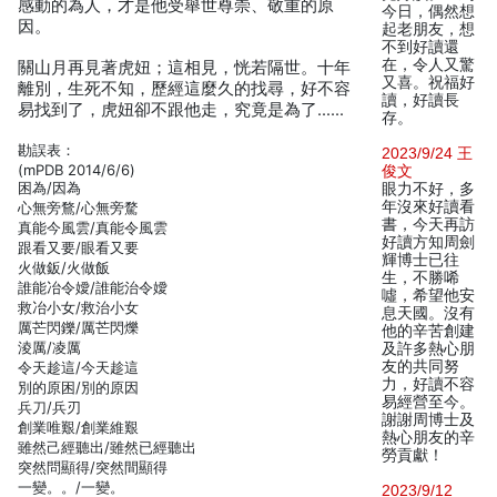
感動的為人，才是他受舉世尊崇、敬重的原
今日，偶然想
因。
起老朋友，想
不到好讀還
在，令人又驚
關山月再見著虎妞；這相見，恍若隔世。十年
又喜。祝福好
離別，生死不知，歷經這麼久的找尋，好不容
讀，好讀長
易找到了，虎妞卻不跟他走，究竟是為了……
存。
勘誤表：
2023/9/24 王
(mPDB 2014/6/6)
俊文
困為/因為
眼力不好，多
年沒來好讀看
心無旁鶩/心無旁騖
書，今天再訪
真能今風雲/真能令風雲
好讀方知周劍
跟看又要/眼看又要
輝博士已往
火做鈑/火做飯
生，不勝唏
誰能冶令嬡/誰能治令嬡
噓，希望他安
救冶小女/救治小女
息天國。沒有
厲芒閃鑠/厲芒閃爍
他的辛苦創建
淩厲/凌厲
及許多熱心朋
友的共同努
令天趁這/今天趁這
力，好讀不容
別的原困/別的原因
易經營至今。
兵刀/兵刃
謝謝周博士及
創業唯艱/創業維艱
熱心朋友的辛
雖然己經聽出/雖然已經聽出
勞貢獻！
突然問顯得/突然間顯得
一變。。/一變。
2023/9/12