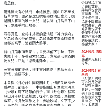
令我發現了電
意恩仇。
子書的世界。
雖然我也會買
清廷鷹犬有心滅門，永絕後患。關山月不至被
實體書，但在
斬草除根，原來是虎妞哄騙那些清廷鷹犬，她
這十多年間，
是關大將軍的唯一女兒，是以關山月當日下山
也會不斷在這
時，眾殺手均已離去。
裡找書看。身
處香港也要十
分感謝創辦人
尋尋覓覓，查得未落網的是清廷「神力侯府」
和製作電子書
的老侯爺和他的侍衛。老侯爺當年奉命聯絡各
的各位讀友，
藩邸的高手，追殺關大將軍。
感謝大家！
關山月躡蹤而至蒙古，當要準備下手時，不料
2024/6/1 德瑞
克
失蹤十年，多番追索的虎妞，竟然是老侯爺的
感谢你无私的
乾女兒，正是「恩義兩難全」……
分享。
三書雖屬前後傳，惟本書只略點「無玷玉龍」
2024/5/18 布
郭懷，篇幅不多。
莱恩
《好讀》網站
可以說是啟蒙
本書與《丹心錄》同寫關山月，情節又略有矛
了我對文學的
盾舛誤，前後不一；本書指關山月為袁大將軍
興趣，一個提
（崇煥）麾下將領的義子，而《丹心錄》卻寫
供了我自由自
關山月年約廿至卅歲，從小行俠仗義，為報效
在悠遊於文學
國家，投身於軍旅之中，奔馳沙場，立下不少
書海之中的平
台，太感謝
汗馬功勞，後來成為大將軍袁崇煥麾下一員上