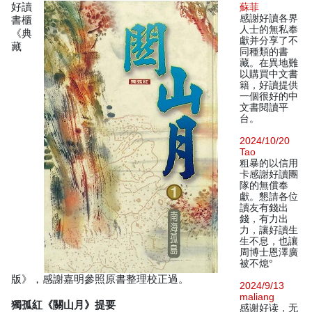
好讀
蘇菲
感謝好讀各界
書櫃
人士的無私奉
《典
獻并分享了不
藏
同種類的書
藏。在異地難
以購買中文書
籍，好讀提供
一個很好的中
文書閱讀平
台。
2024/10/20
Tao
粗暴的以信用
卡感謝好讀團
隊的無償奉
獻。懇請各位
讀友有錢出
錢，有力出
力，讓好讀生
生不息，也讓
周博士恩澤廣
被不熄°
版》，感謝嘉明參照原書整理校正過。
2024/9/13
maliang
獨孤紅《關山月》提要
感谢好读，无