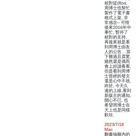
校對提供txt,
周博士也幫忙
製作了電子書
格式上架, 非
常感念~ 可惜
後來2016年中
事忙, 暫停了
校對的支持,
再後來就是看
到周博士由友
人的公告....當
下難過且震驚,
雖然還是偶而
會上好讀看看,
但是看到周博
士曾經的發文
還是心中不捨,
終於, 今天久
違的上線,看到
新版主的通知,
開心不已, 也
希望周博士在
天上也是同樣
歡欣.
2023/7/18
Mac
翻書抽屜內的