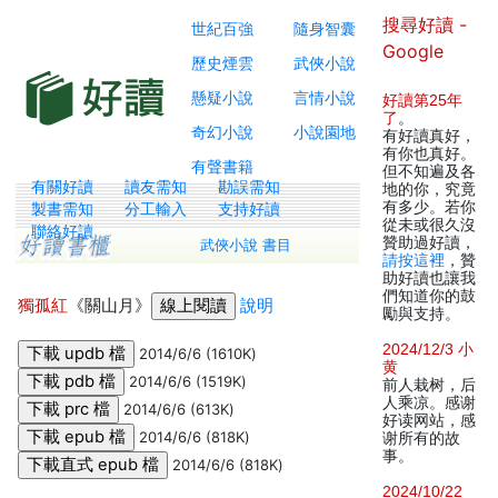
搜尋好讀 -
世紀百強
隨身智囊
Google
歷史煙雲
武俠小說
懸疑小說
言情小說
好讀第25年
了
。
奇幻小說
小說園地
有好讀真好，
有你也真好。
有聲書籍
但不知遍及各
有關好讀
讀友需知
勘誤需知
地的你，究竟
有多少。若你
製書需知
分工輸入
支持好讀
從未或很久沒
聯絡好讀
贊助過好讀，
武俠小說 書目
請按這裡
，贊
助好讀也讓我
們知道你的鼓
獨孤紅
《關山月》
說明
勵與支持。
2024/12/3 小
2014/6/6 (1610K)
黄
2014/6/6 (1519K)
前人栽树，后
人乘凉。感谢
2014/6/6 (613K)
好读网站，感
2014/6/6 (818K)
谢所有的故
事。
2014/6/6 (818K)
2024/10/22