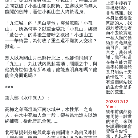
譴」。關山月隻身獨上「小孤山」，輕描淡寫
上高中後有了
之間就破了小孤山賴以防衛、立寨以來尚無人
手機發現的，
能闖的劍陣，逼使小孤山主人終於現身。
非常感謝。我
本身是個很愛
「九江城」的「黑白雙煞」突然駕臨「小孤
閱讀的人，我
感到若我活著
山」，所為何事？以重金委託「小孤山」綁架
而不去欣賞這
「董公子」的幕後主使呼之欲出！小孤山主
一種人類的藝
——華綺雲，為何收了重金還不願將人交出？
術那將毫無意
難道……
義可言。總而
言之，萬分感
謝，我不知道
眾人以為關山月已辭行北上，他卻悄悄到了
在每有能力買
「九江」。九江城內風起雲湧，隱隱之中，與
書學校圖書館
他的身世似也有所牽連；他能查明真相嗎？他
又只能借七天
能全身而退嗎？
的情況下，沒
有這個網站我
※※※
的生命會是多
麼的荒蕪。
第六部《水中異人》：
2023/12/12
Yumi
高梅之弟高垣為江南水域中，水性第一之奇
幾年前偶然得
人，在水中宛如人魚一般，卻被當地漁夫以漁
知周博士離世
網捕獲，從此音訊全無……
的消息，來到
好讀網站總會
覺得有點悵
北丏幫揚州分舵與此事有何關連？為何又牽扯
然，也以為不