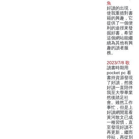
魚
好讀的出現，
使我重措對書
籍的興趣，它
提供了一個便
利的途徑來發
掘好書，希望
這個網站能繼
續為其他有興
趣的讀者服
務。
2023/7/8 歌
讀書時期用
pocket pc 看
書持資源發現
了好讀，然後
好讀一直陪伴
我至大學畢業
然後踏足社
會。雖然工作
事忙，但是上
好讀網閒逛看
黃河散文已成
一種習慣，直
至發現好讀不
再更新，繼而
停站，再從別