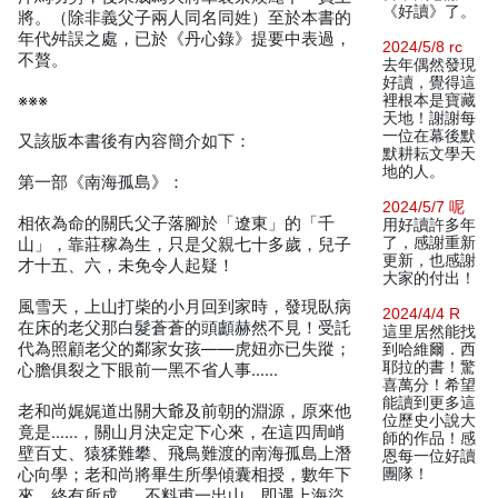
《好讀》了。
將。（除非義父子兩人同名同姓）至於本書的
年代舛誤之處，已於《丹心錄》提要中表過，
2024/5/8 rc
不贅。
去年偶然發現
好讀，覺得這
※※※
裡根本是寶藏
天地！謝謝每
一位在幕後默
又該版本書後有內容簡介如下：
默耕耘文學天
地的人。
第一部《南海孤島》：
2024/5/7 呢
相依為命的關氏父子落腳於「遼東」的「千
用好讀許多年
了，感謝重新
山」，靠莊稼為生，只是父親七十多歲，兒子
更新，也感謝
才十五、六，未免令人起疑！
大家的付出！
風雪天，上山打柴的小月回到家時，發現臥病
2024/4/4 R
在床的老父那白髮蒼蒼的頭顱赫然不見！受託
這里居然能找
代為照顧老父的鄰家女孩——虎妞亦已失蹤；
到哈維爾．西
耶拉的書！驚
心膽俱裂之下眼前一黑不省人事……
喜萬分！希望
能讀到更多這
老和尚娓娓道出關大爺及前朝的淵源，原來他
位歷史小說大
竟是……，關山月決定定下心來，在這四周峭
師的作品！感
壁百丈、猿猱難攀、飛鳥難渡的南海孤島上潛
恩每一位好讀
心向學；老和尚將畢生所學傾囊相授，數年下
團隊！
來，終有所成……不料甫一出山，即遇上海盜