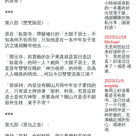
的原形？
小時候很喜歡
的一本書終於
※※※
出現電子版，
感謝團隊的無
第八部《懲兇除惡》：
私分享，謝謝
好讀！
原在「臥龍寺」帶髮修行的「大鬍子居士」不
2023/11/18
知為何不告而別，只知他是在一名中年女子造
Michael
訪之後就離寺他去……
无意间想起过
来好读怀念一
「開元寺」前賣藝的女子果真就是當日造訪
下。竟然是惊
喜！好读活过
「臥龍寺」的同一人？她與「大鬍子居士」竟
来了！感恩 感
是昔年雙雙任職於「神力侯府」的侍衛，且為
谢。
人人稱羨的情侶……何以今日雙雙流落江湖？
2023/11/5
「留侯祠」內並沒有關山月與中年女子要找的
angsila
每周上好读看
人，只有道士挾持著「留村」村長。究竟這群
看是否有新
道士是何方神聖，所要為何？關山月是否不願
书，这已经成
節外生枝，束手不管？
了一个习惯。
这种陪伴是一
※※※
种舒服的，充
满确定感的安
第九部《眾仇之首》：
心。感谢好
读。