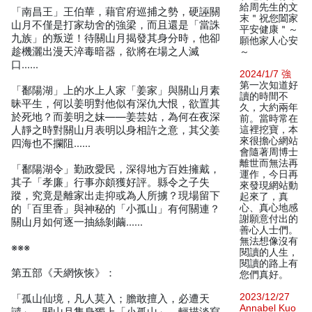
給周先生的文
「南昌王」王伯華，藉官府巡捕之勢，硬誣關
末＂祝您闔家
山月不僅是打家劫舍的強梁，而且還是「當誅
平安健康＂～
九族」的叛逆！待關山月揭發其身分時，他卻
願他家人心安
趁機灑出漫天淬毒暗器，欲將在場之人滅
～
口……
2024/1/7 強
第一次知道好
「鄱陽湖」上的水上人家「姜家」與關山月素
讀的時間不
昧平生，何以姜明對他似有深仇大恨，欲置其
久，大約兩年
於死地？而姜明之妹——姜芸姑，為何在夜深
前。當時常在
人靜之時對關山月表明以身相許之意，其父姜
這裡挖寶，本
來很擔心網站
四海也不攔阻……
會隨著周博士
離世而無法再
「鄱陽湖令」勤政愛民，深得地方百姓擁戴，
運作，今日再
其子「孝廉」行事亦頗獲好評。縣令之子失
來發現網站動
蹤，究竟是離家出走抑或為人所擄？現場留下
起來了，真
心、真心地感
的「百里香」與神秘的「小孤山」有何關連？
謝願意付出的
關山月如何逐一抽絲剝繭……
善心人士們。
無法想像沒有
※※※
閱讀的人生，
閱讀的路上有
第五部《天網恢恢》：
您們真好。
2023/12/27
「孤山仙境，凡人莫入；膽敢擅入，必遭天
Annabel Kuo