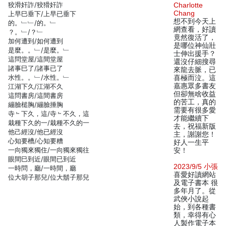
狡滑奸詐/狡猾奸詐
Charlotte
Chang
上早巳垂下/上早已垂下
想不到今天上
的。﹂﹂/的。﹂
網查看，好讀
？。﹂/？﹂
竟然復活了，
加何遭到/如何遭到
是哪位神仙壯
是麼。。﹂/是麼。﹂
士伸出援手？
這問堂屋/這間堂屋
還沒仔細搜尋
諸事巳了/諸事已了
來龍去脈，已
水性。。﹂/水性。﹂
喜極而泣。這
嘉惠眾多書友
江湖下久/江湖不久
但卻無啥收益
這問書房/這間書房
的苦工，真的
繃臉槌胸/繃臉捶胸
需要有很多愛
寺﹄下久，這/寺﹄不久，這
才能繼續下
栽種下久的一/栽種不久的一
去，祝福新版
他己經沒/他已經沒
主，謝謝您！
心知要槽/心知要糟
好人一生平
一向獨來獨住/一向獨來獨往
安！
眼間巳到近/眼間已到近
2023/9/5 小張
一時問，廳/一時間，廳
喜愛好讀網站
位大胡子那兒/位大鬍子那兒
及電子書本 很
多年月了。從
武俠小說起
始，到各種書
類，幸得有心
人製作電子本