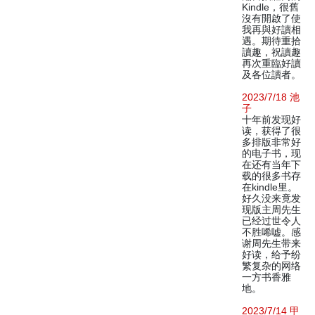
Kindle，很舊
沒有開啟了使
我再與好讀相
遇。期待重拾
讀趣，祝讀趣
再次重臨好讀
及各位讀者。
2023/7/18 池
子
十年前发现好
读，获得了很
多排版非常好
的电子书，现
在还有当年下
载的很多书存
在kindle里。
好久没来竟发
现版主周先生
已经过世令人
不胜唏嘘。感
谢周先生带来
好读，给予纷
繁复杂的网络
一方书香雅
地。
2023/7/14 甲