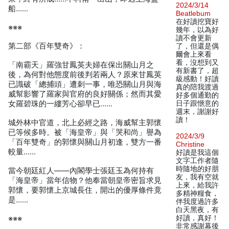
2024/3/14
船……
Beatlebum
在好讀挖寶好
※※※
幾年，以為好
讀不會更新
第二部《百年雙奇》：
了，但還是偶
爾會上來看
看，沒想到又
「南霸天」羅強甘鳳英夫婦在保出關山月之
有新書了，超
後，為何對他態度前後判若兩人？原來甘鳳英
級感動！好讀
已識破「總捕頭」遭刺一事，唯恐關山月與海
真的陪我渡過
威幫影響了羅家與官府的良好關係；然而其愛
好多個通勤的
女羅碧珠的一縷芳心卻早已……
日子跟愜意的
週末，謝謝好
讀！
城外林中官道，北上必經之路，海威幫主郭懷
已等候多時。被「海皇帝」與「哭和尚」譽為
2024/3/9
「百年雙奇」的郭懷與關山月初逢，雙方一番
Christine
較量……
好讀是我這個
文字工作者隨
時隨地的好朋
當今朝廷紅人——內閣學士張廷玉為何持有
友，我有空就
「海皇帝」當年信物？他奉當朝皇帝密旨求見
上來，給我許
郭懷，要郭懷上京城長住，開出的優厚條件竟
多精神糧食，
是……
伴我度過許多
白天黑夜，有
好讀，真好！
※※※
非常感謝幕後