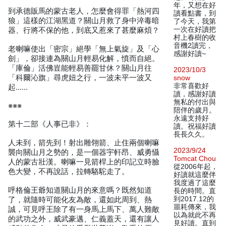
年，又想在好
到承德販馬的蒙古老人，怎麼會得罪「熱河四
讀看點書，到
狼」這樣的江湖黑道？關山月救了身中淬毒暗
了今天，我第
一次在好讀把
器、行將不保的他，到底又惹來了甚麼麻煩？
村上春樹的收
音機2讀完，
老喇嘛使出「密宗」絕學「無上氣旋」及「心
感謝好讀~
劍」，卻接連為關山月輕易化解，憤而自絕。
「庫倫」活佛豈能輕易善罷甘休？關山月往
2023/10/3
「科爾沁旗」尋虎妞之行，一波未平一波又
snow
非常喜歡好
起……
讀，感謝好讀
無私的付出與
※※※
陪伴的歲月。
永遠支持好
第十二部《人事已非》：
讀。祝福好讀
長長久久。
人未到，箭先到！射出雕翎箭、止住兩個喇嘛
2023/9/24
襲向關山月之勢的，是一個器宇軒昂、威勇懾
Tomcat Chou
人的蒙古壯漢。喇嘛一見箭桿上的印記立時臉
從2006年起，
色大變，不再說話，拉轉駱駝走了。
好讀就這麼伴
我度過了這麼
呼格倫王爺知道關山月的來意嗎？既然知道
長的時間。直
到2017.12的
了，就隨時可能化友為敵，還如此周到、熱
噩耗傳來，我
誠，可見呼王除了有一身馬上馬下、萬人難敵
以為就此不再
的武功之外，威武豪邁、仁義蓋天，還有讓人
見好讀。直到