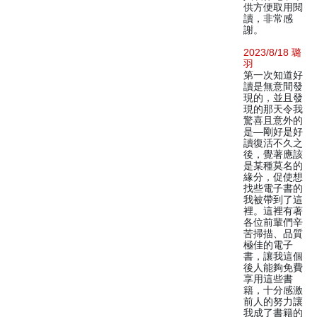
供方便取用閱
讀，非常感
謝。
2023/8/18 璐
羽
第一次知道好
讀是無意間發
現的，並且發
現的那天令我
驚喜且意外的
是—剛好是好
讀復活不久之
後，覺著應該
是某種莫名的
緣分，促使想
找些電子書的
我被帶到了這
裡。這裡有著
各位前輩們辛
苦掃描、品質
極佳的電子
書，讓我這個
後人能夠免費
享用這些書
籍，十分感激
前人的努力讓
我成了書籍的