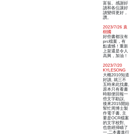
富翁。感謝好
讀和各位讓好
讀變得更好，
讚。
2023/7/26 袁
樹國
好些書都沒有
prc檔案，有
點遺憾！重新
上架還是令人
高興，加油！
2023/7/20
KYLESONG
大概2010知道
好讀, 就三不
五時來此找書,
原本只有看書
時順便回報一
些文字勘誤,
後來2015開始
幫忙周博士製
作電子書, 主
要是OCR檔案
的文字校對,
也曾經掃瞄了
一,二本書進行