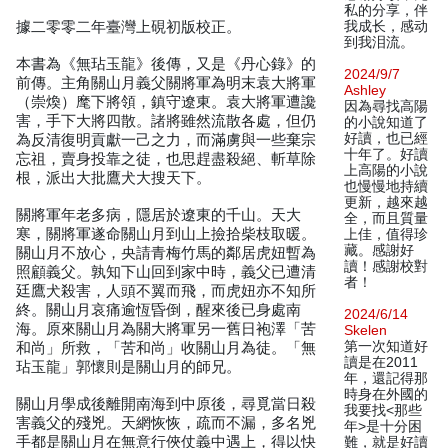
私的分享，伴
據二零零二年臺灣上硯初版校正。
我成长，感动
到我泪流。
本書為《無玷玉龍》後傳，又是《丹心錄》的
2024/9/7
前傳。主角關山月義父關將軍為明末袁大將軍
Ashley
（崇煥）麾下將領，鎮守遼東。袁大將軍遭讒
因為尋找高陽
害，手下大將四散。諸將雖然流散各處，但仍
的小說知道了
好讀，也已經
為反清復明貢獻一己之力，而滿虜與一些棄宗
十年了。好讀
忘祖，賣身投靠之徒，也思趕盡殺絕、斬草除
上高陽的小說
根，派出大批鷹犬大搜天下。
也慢慢地持續
更新，越來越
關將軍年老多病，隱居於遼東的千山。天大
全，而且質量
寒，關將軍遂命關山月到山上撿拾柴枝取暖。
上佳，值得珍
藏。感謝好
關山月不放心，央請青梅竹馬的鄰居虎妞暫為
讀！感謝校對
照顧義父。孰知下山回到家中時，義父已遭清
者！
廷鷹犬殺害，人頭不翼而飛，而虎妞亦不知所
終。關山月哀痛逾恆昏倒，醒來後已身處南
2024/6/14
海。原來關山月為關大將軍另一舊日袍澤「苦
Skelen
第一次知道好
和尚」所救，「苦和尚」收關山月為徒。「無
讀是在2011
玷玉龍」郭懷則是關山月的師兄。
年，還記得那
時身在外國的
關山月學成後離開南海到中原後，尋覓當日殺
我要找<那些
害義父的殘兇。天網恢恢，疏而不漏，多名兇
年>是十分困
手都是關山月在無意行俠仗義中遇上，得以快
難，就是好讀