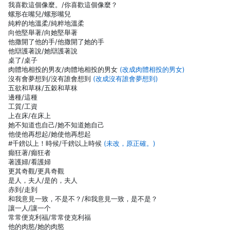
我喜歡這個像麼。/你喜歡這個像麼？
螺形在嘴兒/螺形嘴兒
純粹的地溫柔/純粹地溫柔
向他堅舉著/向她堅舉著
他撒開了他的手/他撒開了她的手
他辯護著說/她辯護著說
桌了/桌子
肉體地相投的男友/肉體地相投的男女
(改成肉體相投的男女)
沒有會夢想到/沒有誰會想到
(改成沒有誰會夢想到)
五欲和草秣/五穀和草秣
邊種/這種
工質/工資
上在床/在床上
她不知道也自己/她不知道她自己
他使他再想起/她使他再想起
#千鎊以上！時候/千鎊以上時候
(未改，原正確。)
癲狂著/癲狂者
著護婦/看護婦
更其奇觀/更具奇觀
是人，夫人/是的，夫人
赤到/走到
和我意見一致，不是不？/和我意見一致，是不是？
讓一人/讓一个
常常便克利福/常常使克利福
他的肉慾/她的肉慾