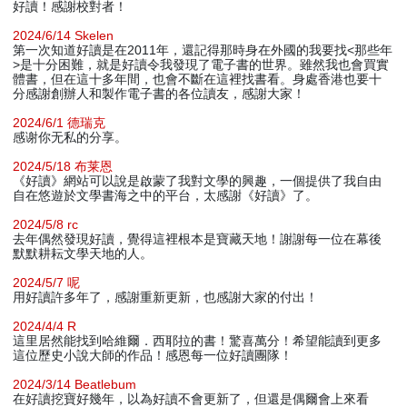
好讀！感謝校對者！
2024/6/14 Skelen
第一次知道好讀是在2011年，還記得那時身在外國的我要找<那些年
>是十分困難，就是好讀令我發現了電子書的世界。雖然我也會買實
體書，但在這十多年間，也會不斷在這裡找書看。身處香港也要十
分感謝創辦人和製作電子書的各位讀友，感謝大家！
2024/6/1 德瑞克
感谢你无私的分享。
2024/5/18 布莱恩
《好讀》網站可以說是啟蒙了我對文學的興趣，一個提供了我自由
自在悠遊於文學書海之中的平台，太感謝《好讀》了。
2024/5/8 rc
去年偶然發現好讀，覺得這裡根本是寶藏天地！謝謝每一位在幕後
默默耕耘文學天地的人。
2024/5/7 呢
用好讀許多年了，感謝重新更新，也感謝大家的付出！
2024/4/4 R
這里居然能找到哈維爾．西耶拉的書！驚喜萬分！希望能讀到更多
這位歷史小說大師的作品！感恩每一位好讀團隊！
2024/3/14 Beatlebum
在好讀挖寶好幾年，以為好讀不會更新了，但還是偶爾會上來看