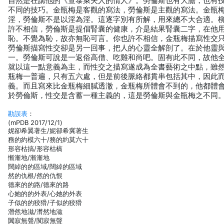
自然是在講他的《查泰萊夫人的情人》。勞倫斯也有大膽，也有
不同的技巧。金瓶梅是客觀的寫法，勞倫斯是主觀的寫法。金瓶
淫，勞倫斯不是以淫為淫。這逐字別有所解，用來總不大合適。
許不相信，勞倫斯是提倡腎囊的健康，介是結果腎囊二字，在他
恥。不覺為恥，故亦無恥可言。你也許不相信，金瓶梅描寫性交
勞倫斯描寫性交卻是另一回事，把人的心靈全解剖了。在於他靈
一。勞倫斯可說是一返俗高僧、吃雞和尚吧。固有此不同，故他
就以這一點意義為主，而性交之描寫遂成為全書藝術之中點，雖
瓶梅一普遍，只有五六處，但是前後脈絡都貫串包括其中，因此
義。而且寫來比金瓶梅細膩透澈，金瓶梅所體會不到的，他都體
於勞倫斯，性交是含蓄一種主義的，這是勞倫斯與金瓶梅之不同
勘誤表
：
(mPDB 2017/12/1)
妮卻希翼著生/妮卻希冀著生
務的約模六十/務的約莫六十
形容枯搞/形容枯槁
慚漸地/漸漸地
闊綽的的區域/闊綽的區域
然的仇根/然的仇恨
德來的的路/德來的路
心她的的外表/心她的外表
子似的的狡猾/子似的狡猾
潛然地滋/潸然地滋
闐寂無聲/闃寂無聲