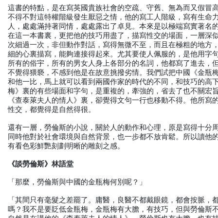
這書的特點，是在寫英國貴族社會的空疏、守舊、無為而又假冒
不得不對這特權階級發生厭惡之情，他的寫工人階級，寫有生命
人，處處滿持著同情，處處露出了卓見。本來是以極端寫實著名
在這一本書裏，更把他的技巧用盡了，描寫性交的場面，一層深
次細過一次，非但動作對話，寫得無微不至，而且在極粗的地方
細的心裏描寫，能夠連接得起來。尤其要使人佩服的，是他用字
所有的俗宇，所有的男女人身上各部分的名詞，他都寫了進去，
不覺得猥褻，不感到他是在故意挑撥劣情。我們試把中國《金瓶
和他一比，馬上就可以看到兩國作家的時代的不同，和技巧的高
梅》裏的有些場面和字句，是重複的，牽強的，省去了也不關宏
《查泰萊夫人的情人》裏，卻覺得文句一行也移動不得。他所寫
性交，都覺得是自然得很。
還有一層，勞倫斯的小說，關於人的動作和心理，原是寫得十分
同時他對於社會環境與自然背景，也一步都不放肯鬆。所以讀他
有看色彩鮮艷刻劃明晰的雕刻之感。
《談勞倫斯》林語堂
「那麼，勞倫斯與中國的金瓶梅何別呢？」
「其間只有毫髮之差罷了。庸醫，良醫不都戴眼鏡，都會按脈，
嗎？我不是要貶低金瓶梅，金瓶梅有大膽，有技巧，但與勞倫斯