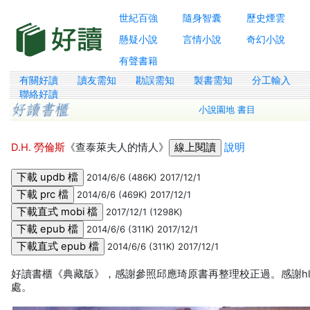
世紀百強
隨身智囊
歷史煙雲
懸疑小說
言情小說
奇幻小說
有聲書籍
有關好讀
讀友需知
勘誤需知
製書需知
分工輸入
聯絡好讀
小說園地 書目
D.H. 勞倫斯
《查泰萊夫人的情人》
說明
2014/6/6 (486K) 2017/12/1
2014/6/6 (469K) 2017/12/1
2017/12/1 (1298K)
2014/6/6 (311K) 2017/12/1
2014/6/6 (311K) 2017/12/1
好讀書櫃《典藏版》，感謝參照邱應琦原書再整理校正過。感謝hlr
處。