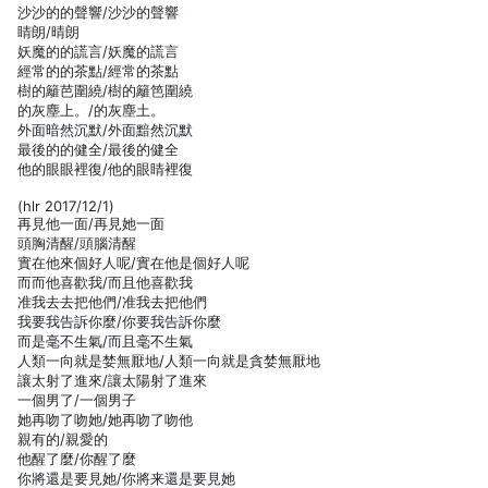
沙沙的的聲響/沙沙的聲響
睛朗/晴朗
妖魔的的謊言/妖魔的謊言
經常的的茶點/經常的茶點
樹的籬芭圍繞/樹的籬笆圍繞
的灰塵上。/的灰塵土。
外面暗然沉默/外面黯然沉默
最後的的健全/最後的健全
他的眼眼裡復/他的眼睛裡復
(hlr 2017/12/1)
再見他一面/再見她一面
頭胸清醒/頭腦清醒
實在他來個好人呢/實在他是個好人呢
而而他喜歡我/而且他喜歡我
准我去去把他們/准我去把他們
我要我告訴你麼/你要我告訴你麼
而是毫不生氣/而且毫不生氣
人類一向就是婪無厭地/人類一向就是貪婪無厭地
讓太射了進來/讓太陽射了進來
一個男了/一個男子
她再吻了吻她/她再吻了吻他
親有的/親愛的
他醒了麼/你醒了麼
你將還是要見她/你將来還是要見她