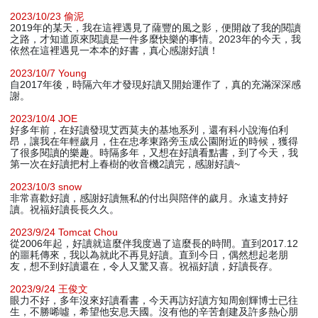
2023/10/23 偷泥
2019年的某天，我在這裡遇見了薩豐的風之影，便開啟了我的閱讀
之路，才知道原來閱讀是一件多麼快樂的事情。2023年的今天，我
依然在這裡遇見一本本的好書，真心感謝好讀！
2023/10/7 Young
自2017年後，時隔六年才發現好讀又開始運作了，真的充滿深深感
謝。
2023/10/4 JOE
好多年前，在好讀發現艾西莫夫的基地系列，還有科小說海伯利
昂，讓我在年輕歲月，住在忠孝東路旁玉成公園附近的時候，獲得
了很多閱讀的樂趣。時隔多年，又想在好讀看點書，到了今天，我
第一次在好讀把村上春樹的收音機2讀完，感謝好讀~
2023/10/3 snow
非常喜歡好讀，感謝好讀無私的付出與陪伴的歲月。永遠支持好
讀。祝福好讀長長久久。
2023/9/24 Tomcat Chou
從2006年起，好讀就這麼伴我度過了這麼長的時間。直到2017.12
的噩耗傳來，我以為就此不再見好讀。直到今日，偶然想起老朋
友，想不到好讀還在，令人又驚又喜。祝福好讀，好讀長存。
2023/9/24 王俊文
眼力不好，多年沒來好讀看書，今天再訪好讀方知周劍輝博士已往
生，不勝唏噓，希望他安息天國。沒有他的辛苦創建及許多熱心朋