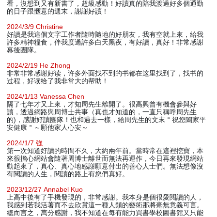
看，沒想到又有新書了，超級感動！好讀真的陪我渡過好多個通勤
的日子跟愜意的週末，謝謝好讀！
2024/3/9 Christine
好讀是我這個文字工作者隨時隨地的好朋友，我有空就上來，給我
許多精神糧食，伴我度過許多白天黑夜，有好讀，真好！非常感謝
幕後團隊。
2024/2/19 He Zhong
非常非常感谢好读，许多外面找不到的书都在这里找到了，找书的
过程，好读给了我非常大的帮助！
2024/1/13 Vanessa Chen
隔了七年才又上來，才知周先生離開了。很高興曾有機會參與好
讀，透過網路與周博士共事（真也才知道的，一直只稱呼周先生
的)，感謝好讀團隊！也和過去一樣，給周先生的文末＂祝您闔家平
安健康＂～願他家人心安～
2024/1/7 強
第一次知道好讀的時間不久，大約兩年前。當時常在這裡挖寶，本
來很擔心網站會隨著周博士離世而無法再運作，今日再來發現網站
動起來了，真心、真心地感謝願意付出的善心人士們。無法想像沒
有閱讀的人生，閱讀的路上有您們真好。
2023/12/27 Annabel Kuo
上高中後有了手機發現的，非常感謝。我本身是個很愛閱讀的人，
我感到若我活著而不去欣賞這一種人類的藝術那將毫無意義可言。
總而言之，萬分感謝，我不知道在每有能力買書學校圖書館又只能