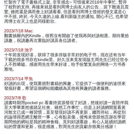
忙製作了電子書格式上架, 非常感念~ 可惜後來2016年中事忙, 暫停
了校對的支持, 再後來就是看到周博士由友人的公告....當下難過且震
驚, 雖然還是偶而會上好讀看看, 但是看到周博士曾經的發文還是心
中不捨, 終於, 今天久違的上線,看到新版主的通知, 開心不已, 也希望
周博士在天上也是同樣歡欣.
2023/7/18 Mac
翻書抽屜內的Kindle，很舊沒有開啟了使我再與好讀相遇。期待重拾
讀趣，祝讀趣再次重臨好讀及各位讀者。
2023/7/18 池子
十年前发现好读，获得了很多排版非常好的电子书，现在还有当年
下载的很多书存在kindle里。好久没来竟发现版主周先生已经过世令
人不胜唏嘘。感谢周先生带来好读，给予纷繁复杂的网络一方书香
雅地。
2023/7/14 甲魚
好讀的出現，使我重措對書籍的興趣，它提供了一個便利的途徑來
發掘好書，希望這個網站能繼續為其他有興趣的讀者服務。
2023/7/8 歌
讀書時期用pocket pc 看書持資源發現了好讀，然後好讀一直陪伴我
至大學畢業然後踏足社會。雖然工作事忙，但是上好讀網閒逛看黃
河散文已成一種習慣，直至發現好讀不再更新，繼而停站，再從別
的論壇得悉網主離世一事，心有點哀傷，後悔未曾跟他言謝在學習
期間他的網站是我的精神食糧。見到好讀重啟，有心人延續好讀網
站的營運和更新，很是感激，對周先生的貢獻亦致萬分感謝！