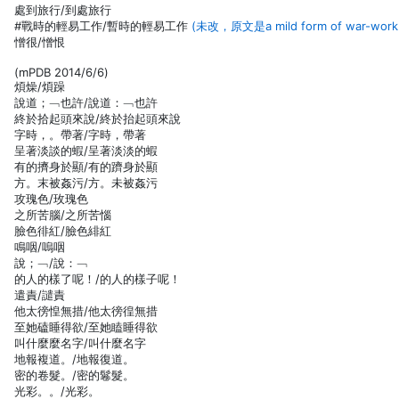
處到旅行/到處旅行
#戰時的輕易工作/暫時的輕易工作
(未改，原文是a mild form of war-wor
憎很/憎恨
(mPDB 2014/6/6)
煩燥/煩躁
說道；﹁也許/說道：﹁也許
終於拾起頭來說/終於抬起頭來說
字時，。帶著/字時，帶著
呈著淡談的蝦/呈著淡淡的蝦
有的擠身於顯/有的躋身於顯
方。末被姦污/方。未被姦污
攻瑰色/玫瑰色
之所苦腦/之所苦惱
臉色徘紅/臉色緋紅
鳴咽/嗚咽
說；﹁/說：﹁
的人的樣了呢！/的人的樣子呢！
遣責/譴責
他太徬惶無措/他太徬徨無措
至她磕睡得欲/至她瞌睡得欲
叫什麼麼名字/叫什麼名字
地報複道。/地報復道。
密的卷髮。/密的鬈髮。
光彩。。/光彩。