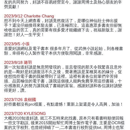
友的共同努力，好讀不容易經營至今。謝謝周博士及熱心朋友的辛
勞貢獻！
2023/9/12 Charlotte Chang
想不到今天上網查看，好讀竟然復活了，是哪位神仙壯士伸出援
手？還沒仔細搜尋來龍去脈，已喜極而泣。這嘉惠眾多書友但卻無
啥收益的苦工，真的需要有很多愛才能繼續下去，祝福新版主，謝
謝您！好人一生平安！
2023/9/5 小張
喜愛好讀網站及電子書本 很多年月了。從武俠小說起始，到各種書
類，幸得有心人製作電子本供方便取用閱讀，非常感謝。
2023/8/18 璐羽
第一次知道好讀是無意間發現的，並且發現的那天令我驚喜且意外
的是—剛好是好讀復活不久之後，覺著應該是某種莫名的緣分，促
使想找些電子書的我被帶到了這裡。這裡有著各位前輩們辛苦掃
描、品質極佳的電子書，讓我這個後人能夠免費享用這些書籍，十
分感激前人的努力讓我成了書籍的富翁。感謝好讀和各位讓好讀變
得更好，讚。
2023/7/26 袁樹國
好些書都沒有prc檔案，有點遺憾！重新上架還是令人高興，加油！
2023/7/20 KYLESONG
大概2010知道好讀, 就三不五時來此找書, 原本只有看書時順便回報
一些文字勘誤, 後來2015開始幫忙周博士製作電子書, 主要是OCR檔
案的文字校對, 也曾經掃瞄了一,二本書進行校對提供txt, 周博士也幫