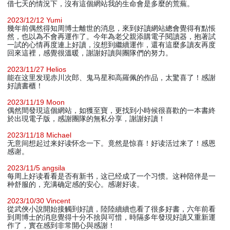
借七天的情況下，沒有這個網站我的生命會是多麼的荒蕪。
2023/12/12 Yumi
幾年前偶然得知周博士離世的消息，來到好讀網站總會覺得有點悵
然，也以為不會再運作了。今年為老父親添購電子閱讀器，抱著試
一試的心情再度連上好讀，沒想到繼續運作，還有這麼多讀友再度
回來這裡，感覺很溫暖，謝謝好讀與團隊們的努力。
2023/11/27 Helios
能在这里发现赤川次郎、鬼马星和高羅佩的作品，太驚喜了！感謝
好讀書櫃！
2023/11/19 Moon
偶然間發現這個網站，如獲至寶，更找到小時候很喜歡的一本書終
於出現電子版，感謝團隊的無私分享，謝謝好讀！
2023/11/18 Michael
无意间想起过来好读怀念一下。竟然是惊喜！好读活过来了！感恩
感谢。
2023/11/5 angsila
每周上好读看看是否有新书，这已经成了一个习惯。这种陪伴是一
种舒服的，充满确定感的安心。感谢好读。
2023/10/30 Vincent
從武俠小說開始接觸到好讀，陸陸續續也看了很多好書，六年前看
到周博士的消息覺得十分不捨與可惜，時隔多年發現好讀又重新運
作了，實在感到非常開心與感謝！