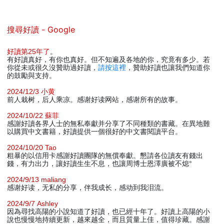
搜尋好讀 - Google
好讀第25年了
。
有好讀真好，有你也真好。但不知遍及各地的你，究竟有多少。若
你從未或很久沒贊助過好讀，
請按這裡
，贊助好讀也讓我們知道你
的鼓勵與支持。
2024/12/3 小黄
前人栽树，后人乘凉。感谢好读网站，感谢所有的故事。
2024/10/22 蘇菲
感謝好讀各界人士的無私奉獻并分享了不同種類的書藏。在異地難
以購買中文書籍，好讀提供一個很好的中文書閱讀平台。
2024/10/20 Tao
粗暴的以信用卡感謝好讀團隊的無償奉獻。懇請各位讀友有錢出
錢，有力出力，讓好讀生生不息，也讓周博士恩澤廣被不熄°
2024/9/13 maliang
感谢好读，无私的分享，伴我成长，感动到我泪流。
2024/9/7 Ashley
因為尋找高陽的小說知道了好讀，也已經十年了。好讀上高陽的小
說也慢慢地持續更新，越來越全，而且質量上佳，值得珍藏。感謝