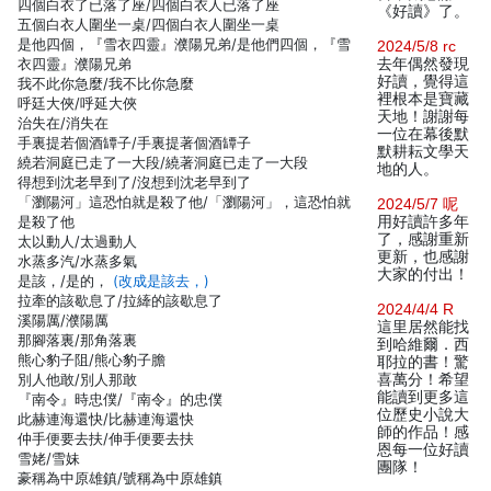
四個白衣了已落了座/四個白衣人已落了座
《好讀》了。
五個白衣人圍坐一桌/四個白衣人圍坐一桌
是他四個，『雪衣四靈』濮陽兄弟/是他們四個，『雪
2024/5/8 rc
衣四靈』濮陽兄弟
去年偶然發現
好讀，覺得這
我不此你急麼/我不比你急麼
裡根本是寶藏
呼廷大俠/呼延大俠
天地！謝謝每
治失在/消失在
一位在幕後默
手裏提若個酒罈子/手裏提著個酒罈子
默耕耘文學天
繞若洞庭已走了一大段/繞著洞庭已走了一大段
地的人。
得想到沈老早到了/沒想到沈老早到了
「瀏陽河」這恐怕就是殺了他/「瀏陽河」，這恐怕就
2024/5/7 呢
是殺了他
用好讀許多年
了，感謝重新
太以動人/太過動人
更新，也感謝
水蒸多汽/水蒸多氣
大家的付出！
是該，/是的，
(改成是該去，)
拉牽的該歇息了/拉縴的該歇息了
2024/4/4 R
溪陽厲/濮陽厲
這里居然能找
那腳落裏/那角落裏
到哈維爾．西
熊心豹子阻/熊心豹子膽
耶拉的書！驚
別人他敢/別人那敢
喜萬分！希望
能讀到更多這
『南令』時忠僕/『南令』的忠僕
位歷史小說大
此赫連海還快/比赫連海還快
師的作品！感
仲手便要去扶/伸手便要去扶
恩每一位好讀
雪姥/雪妹
團隊！
豪稱為中原雄鎮/號稱為中原雄鎮