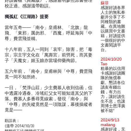
好讀書櫃《典藏版》，感謝嘉明參照原書整理
蘇菲
校正過。感謝溫帶勘誤。
感謝好讀各界
人士的無私奉
獨孤紅《江湖路》提要
獻并分享了不
同種類的書
藏。在異地難
當年五奇——「南令」皇甫林、「北旗」龍
以購買中文書
飛、「東邪」厲勿邪、「西魔」呼延海與「中
籍，好讀提供
尊」費雲飛並稱。
一個很好的中
文書閱讀平
十八年前，五人一同到「哀牢」除害，把「毒
台。
宗」宗主宇文化在「萬壽宮」前劈死，而其妻
2024/10/20
子「天魔女」姬玉娘亦當場仰藥殉節。
Tao
粗暴的以信用
五六年前，「南令」皇甫林與「中尊」費雲飛
卡感謝好讀團
竟一同不知所終。
隊的無償奉
獻。懇請各位
讀友有錢出
一日，「梵淨山莊」少主費慕人收到信函，信
錢，有力出
中透露冷遇春、冷瑤紅父女可能知道其父的下
力，讓好讀生
落。費慕人多番尋覓線索，發現「南令」與
生不息，也讓
「中尊」的失縱竟然是一項陰謀，幕後操縱者
周博士恩澤廣
竟是——
被不熄°
2024/9/13
勘誤表：
maliang
(溫帶 2014/10/3)
感谢好读，无