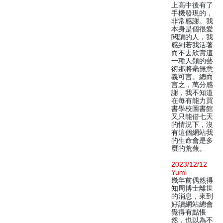
上高中後有了
手機發現的，
非常感謝。我
本身是個很愛
閱讀的人，我
感到若我活著
而不去欣賞這
一種人類的藝
術那將毫無意
義可言。總而
言之，萬分感
謝，我不知道
在每有能力買
書學校圖書館
又只能借七天
的情況下，沒
有這個網站我
的生命會是多
麼的荒蕪。
2023/12/12
Yumi
幾年前偶然得
知周博士離世
的消息，來到
好讀網站總會
覺得有點悵
然，也以為不