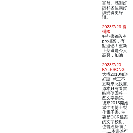
富翁。感謝好
讀和各位讓好
讀變得更好，
讚。
2023/7/26 袁
樹國
好些書都沒有
prc檔案，有
點遺憾！重新
上架還是令人
高興，加油！
2023/7/20
KYLESONG
大概2010知道
好讀, 就三不
五時來此找書,
原本只有看書
時順便回報一
些文字勘誤,
後來2015開始
幫忙周博士製
作電子書, 主
要是OCR檔案
的文字校對,
也曾經掃瞄了
一,二本書進行