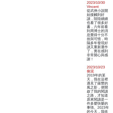
2023/10/30
Vincent
從武俠小說開
始接觸到好
讀，陸陸續續
也看了很多好
書，六年前看
到周博士的消
息覺得十分不
捨與可惜，時
隔多年發現好
讀又重新運作
了，實在感到
非常開心與感
謝！
2023/10/23
偷泥
2019年的某
天，我在這裡
遇見了薩豐的
風之影，便開
啟了我的閱讀
之路，才知道
原來閱讀是一
件多麼快樂的
事情。2023年
的今天，我依