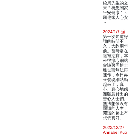
給周先生的文
末＂祝您闔家
平安健康＂～
願他家人心安
～
2024/1/7 強
第一次知道好
讀的時間不
久，大約兩年
前。當時常在
這裡挖寶，本
來很擔心網站
會隨著周博士
離世而無法再
運作，今日再
來發現網站動
起來了，真
心、真心地感
謝願意付出的
善心人士們。
無法想像沒有
閱讀的人生，
閱讀的路上有
您們真好。
2023/12/27
Annabel Kuo