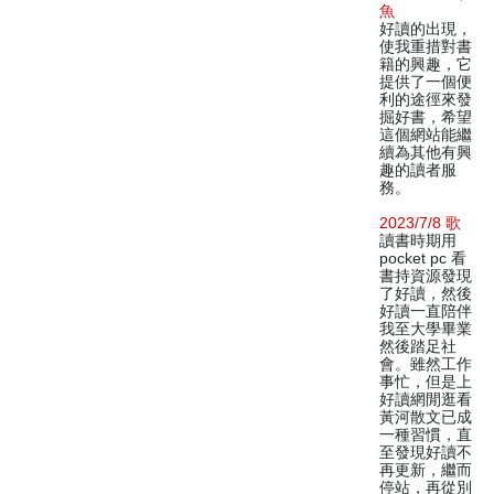
魚
好讀的出現，
使我重措對書
籍的興趣，它
提供了一個便
利的途徑來發
掘好書，希望
這個網站能繼
續為其他有興
趣的讀者服
務。
2023/7/8 歌
讀書時期用
pocket pc 看
書持資源發現
了好讀，然後
好讀一直陪伴
我至大學畢業
然後踏足社
會。雖然工作
事忙，但是上
好讀網閒逛看
黃河散文已成
一種習慣，直
至發現好讀不
再更新，繼而
停站，再從別