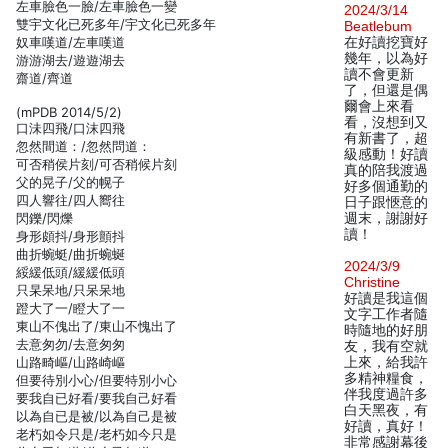
左車臉色一臉/左車臉色一變
2024/3/14
雙宇文化已死多年/宇文化已死多年
Beatlebum
奴車嘆道/左車嘆道
在好讀挖寶好
幾年，以為好
游游湖去/遊遊湖去
讀不會更新
齋道/齊道
了，但還是偶
爾會上來看
(mPDB 2014/5/2)
看，沒想到又
口沬四飛/口沫四飛
有新書了，超
忽然間道：/忽然問道：
級感動！好讀
可否稍侯片刻/可否稍候片刻
真的陪我渡過
父的晃子/父的幌子
好多個通勤的
四人響往/四人嚮往
日子跟愜意的
閃鑠/閃爍
週末，謝謝好
讀！
身形頗抖/身形顫抖
曲折蜿蜓/曲折蜿蜒
2024/3/9
綏緩低頭/緩緩低頭
Christine
只杲呆地/只呆呆地
好讀是我這個
蹬大了一/瞪大了一
文字工作者隨
東山不傀出了/東山不愧出了
時隨地的好朋
去意匆勿/去意匆匆
友，我有空就
山路畸嶇/山路崎嶇
上來，給我許
多精神糧食，
但要待別小心/但要特別小心
伴我度過許多
要我自已好看/要我自己好看
白天黑夜，有
以為自已是被/以為自己是被
好讀，真好！
老朽如令只是/老朽如今只是
非常感謝幕後