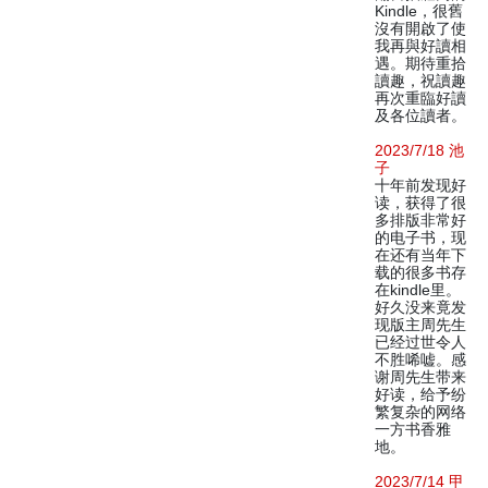
Kindle，很舊
沒有開啟了使
我再與好讀相
遇。期待重拾
讀趣，祝讀趣
再次重臨好讀
及各位讀者。
2023/7/18 池
子
十年前发现好
读，获得了很
多排版非常好
的电子书，现
在还有当年下
载的很多书存
在kindle里。
好久没来竟发
现版主周先生
已经过世令人
不胜唏嘘。感
谢周先生带来
好读，给予纷
繁复杂的网络
一方书香雅
地。
2023/7/14 甲