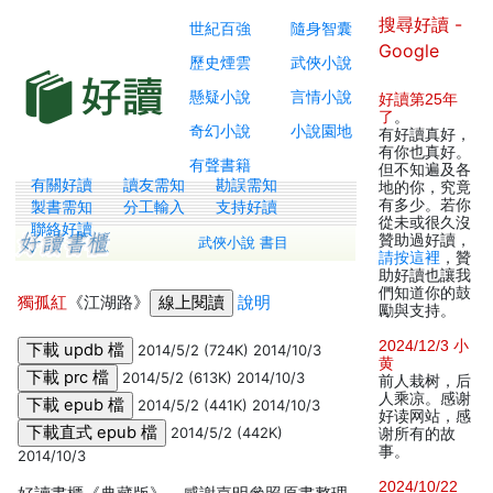
搜尋好讀 -
世紀百強
隨身智囊
Google
歷史煙雲
武俠小說
懸疑小說
言情小說
好讀第25年
了
。
奇幻小說
小說園地
有好讀真好，
有你也真好。
有聲書籍
但不知遍及各
有關好讀
讀友需知
勘誤需知
地的你，究竟
有多少。若你
製書需知
分工輸入
支持好讀
從未或很久沒
聯絡好讀
贊助過好讀，
武俠小說 書目
請按這裡
，贊
助好讀也讓我
們知道你的鼓
獨孤紅
《江湖路》
說明
勵與支持。
2024/12/3 小
2014/5/2 (724K) 2014/10/3
黄
2014/5/2 (613K) 2014/10/3
前人栽树，后
人乘凉。感谢
2014/5/2 (441K) 2014/10/3
好读网站，感
2014/5/2 (442K)
谢所有的故
事。
2014/10/3
2024/10/22