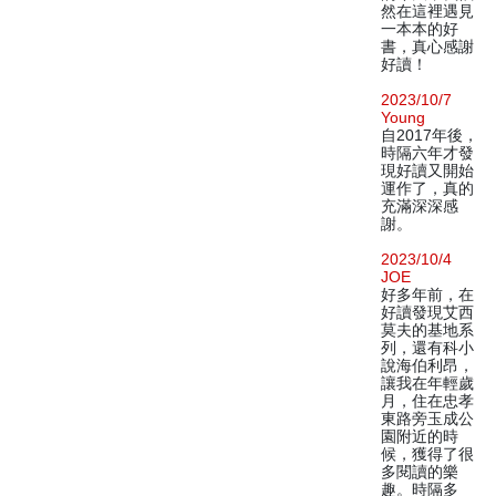
然在這裡遇見
一本本的好
書，真心感謝
好讀！
2023/10/7
Young
自2017年後，
時隔六年才發
現好讀又開始
運作了，真的
充滿深深感
謝。
2023/10/4
JOE
好多年前，在
好讀發現艾西
莫夫的基地系
列，還有科小
說海伯利昂，
讓我在年輕歲
月，住在忠孝
東路旁玉成公
園附近的時
候，獲得了很
多閱讀的樂
趣。時隔多