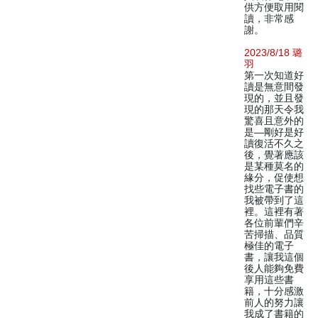
供方便取用閱
讀，非常感
謝。
2023/8/18 璐
羽
第一次知道好
讀是無意間發
現的，並且發
現的那天令我
驚喜且意外的
是—剛好是好
讀復活不久之
後，覺著應該
是某種莫名的
緣分，促使想
找些電子書的
我被帶到了這
裡。這裡有著
各位前輩們辛
苦掃描、品質
極佳的電子
書，讓我這個
後人能夠免費
享用這些書
籍，十分感激
前人的努力讓
我成了書籍的