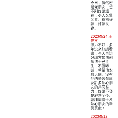
今日，偶然想
起老朋友，想
不到好讀還
在，令人又驚
又喜。祝福好
讀，好讀長
存。
2023/9/24 王
俊文
眼力不好，多
年沒來好讀看
書，今天再訪
好讀方知周劍
輝博士已往
生，不勝唏
噓，希望他安
息天國。沒有
他的辛苦創建
及許多熱心朋
友的共同努
力，好讀不容
易經營至今。
謝謝周博士及
熱心朋友的辛
勞貢獻！
2023/9/12