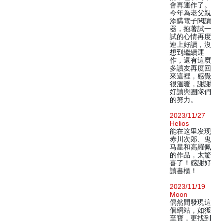
會再運作了。
今年為老父親
添購電子閱讀
器，抱著試一
試的心情再度
連上好讀，沒
想到繼續運
作，還有這麼
多讀友再度回
來這裡，感覺
很溫暖，謝謝
好讀與團隊們
的努力。
2023/11/27
Helios
能在这里发现
赤川次郎、鬼
马星和高羅佩
的作品，太驚
喜了！感謝好
讀書櫃！
2023/11/19
Moon
偶然間發現這
個網站，如獲
至寶，更找到