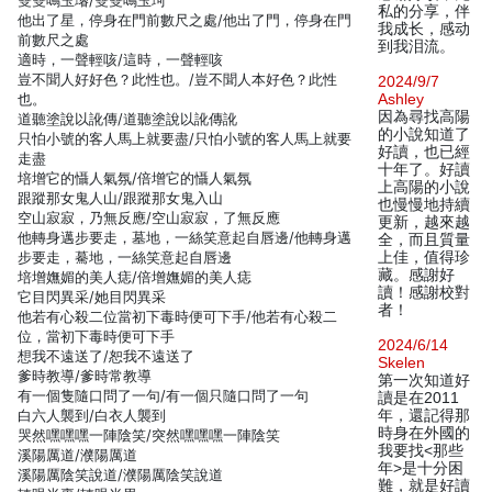
雙雙鳴玉璿/雙雙鳴玉珂
私的分享，伴
他出了星，停身在門前數尺之處/他出了門，停身在門
我成长，感动
前數尺之處
到我泪流。
適時，一聲輕咳/這時，一聲輕咳
豈不聞人好好色？此性也。/豈不聞人本好色？此性
2024/9/7
也。
Ashley
因為尋找高陽
道聽塗說以訛傳/道聽塗說以訛傳訛
的小說知道了
只怕小號的客人馬上就要盡/只怕小號的客人馬上就要
好讀，也已經
走盡
十年了。好讀
培增它的懾人氣氛/倍增它的懾人氣氛
上高陽的小說
跟蹤那女鬼人山/跟蹤那女鬼入山
也慢慢地持續
空山寂寂，乃無反應/空山寂寂，了無反應
更新，越來越
他轉身邁步要走，墓地，一絲笑意起自唇邊/他轉身邁
全，而且質量
步要走，驀地，一絲笑意起自唇邊
上佳，值得珍
藏。感謝好
培增嫵媚的美人痣/倍增嫵媚的美人痣
讀！感謝校對
它目閃異采/她目閃異采
者！
他若有心殺二位當初下毒時便可下手/他若有心殺二
位，當初下毒時便可下手
2024/6/14
想我不遠送了/恕我不遠送了
Skelen
爹時教導/爹時常教導
第一次知道好
有一個隻隨口問了一句/有一個只隨口問了一句
讀是在2011
白六人襲到/白衣人襲到
年，還記得那
時身在外國的
哭然嘿嘿嘿一陣陰笑/突然嘿嘿嘿一陣陰笑
我要找<那些
溪陽厲道/濮陽厲道
年>是十分困
溪陽厲陰笑說道/濮陽厲陰笑說道
難，就是好讀