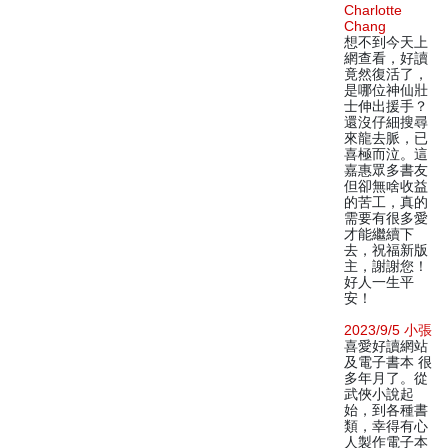
Charlotte
Chang
想不到今天上
網查看，好讀
竟然復活了，
是哪位神仙壯
士伸出援手？
還沒仔細搜尋
來龍去脈，已
喜極而泣。這
嘉惠眾多書友
但卻無啥收益
的苦工，真的
需要有很多愛
才能繼續下
去，祝福新版
主，謝謝您！
好人一生平
安！
2023/9/5 小張
喜愛好讀網站
及電子書本 很
多年月了。從
武俠小說起
始，到各種書
類，幸得有心
人製作電子本