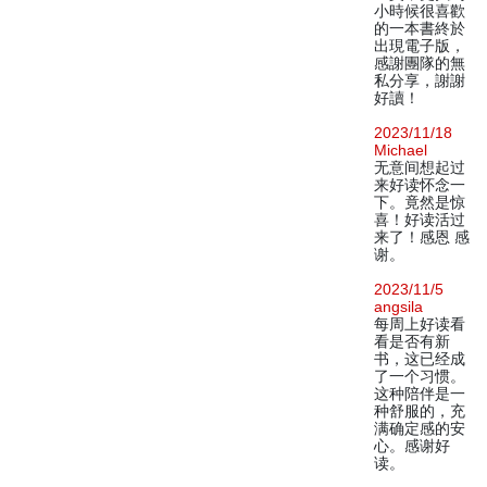
小時候很喜歡
的一本書終於
出現電子版，
感謝團隊的無
私分享，謝謝
好讀！
2023/11/18
Michael
无意间想起过
来好读怀念一
下。竟然是惊
喜！好读活过
来了！感恩 感
谢。
2023/11/5
angsila
每周上好读看
看是否有新
书，这已经成
了一个习惯。
这种陪伴是一
种舒服的，充
满确定感的安
心。感谢好
读。