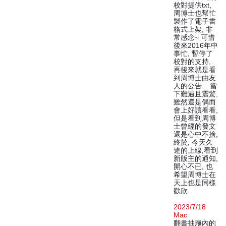
校對提供txt,
周博士也幫忙
製作了電子書
格式上架, 非
常感念~ 可惜
後來2016年中
事忙, 暫停了
校對的支持,
再後來就是看
到周博士由友
人的公告....當
下難過且震驚,
雖然還是偶而
會上好讀看看,
但是看到周博
士曾經的發文
還是心中不捨,
終於, 今天久
違的上線,看到
新版主的通知,
開心不已, 也
希望周博士在
天上也是同樣
歡欣.
2023/7/18
Mac
翻書抽屜內的