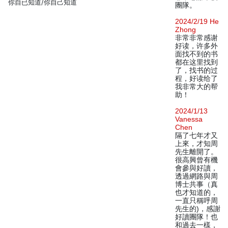
你自已知道/你自己知道
團隊。
2024/2/19 He
Zhong
非常非常感谢
好读，许多外
面找不到的书
都在这里找到
了，找书的过
程，好读给了
我非常大的帮
助！
2024/1/13
Vanessa
Chen
隔了七年才又
上來，才知周
先生離開了。
很高興曾有機
會參與好讀，
透過網路與周
博士共事（真
也才知道的，
一直只稱呼周
先生的)，感謝
好讀團隊！也
和過去一樣，