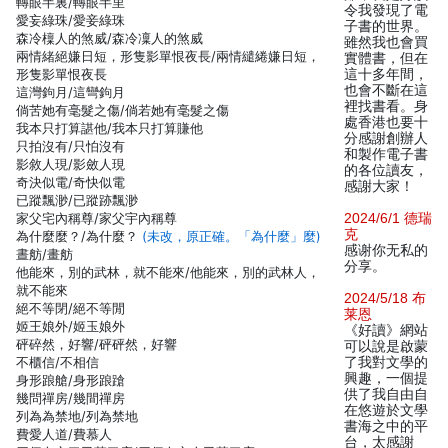
轉眼半裏/轉眼半里
令我發現了電
愛妄綠珠/愛妾綠珠
子書的世界。
森冷檁人的煞威/森冷凜人的煞威
雖然我也會買
兩情緒絕嫌日短，形隻影單恨夜長/兩情繾綣嫌日短，
實體書，但在
形隻影單恨夜長
這十多年間，
也會不斷在這
這灣鉤月/這彎鉤月
裡找書看。身
倘苦她有毫髮之傷/倘若她有毫髮之傷
處香港也要十
我本只打算諶他/我本只打算賺他
分感謝創辦人
只拍沒有/只怕沒有
和製作電子書
影敘人現/影斂人現
的各位讀友，
奇決似電/奇快似電
感謝大家！
已蹤飄渺/已蹤跡飄渺
家父宅內稱尊/家父宇內稱尊
2024/6/1 德瑞
克
為什麼麼？/為什麼？
(未改，原正確。「為什麼」麼)
感谢你无私的
晝舫/畫舫
分享。
他能來，別的武林，就不能來/他能來，別的武林人，
就不能來
2024/5/18 布
絕不等閉/絕不等閒
莱恩
姬王娘外/姬玉娘外
《好讀》網站
砰碎然，好響/砰砰然，好響
可以說是啟蒙
不櫃信/不相信
了我對文學的
興趣，一個提
身形踉艙/身形踉蹌
供了我自由自
幾問禪房/幾間禪房
在悠遊於文學
列為為禁地/列為禁地
書海之中的平
費愛人道/費慕人
台，太感謝