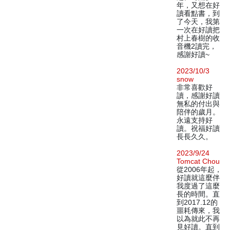
年，又想在好
讀看點書，到
了今天，我第
一次在好讀把
村上春樹的收
音機2讀完，
感謝好讀~
2023/10/3
snow
非常喜歡好
讀，感謝好讀
無私的付出與
陪伴的歲月。
永遠支持好
讀。祝福好讀
長長久久。
2023/9/24
Tomcat Chou
從2006年起，
好讀就這麼伴
我度過了這麼
長的時間。直
到2017.12的
噩耗傳來，我
以為就此不再
見好讀。直到