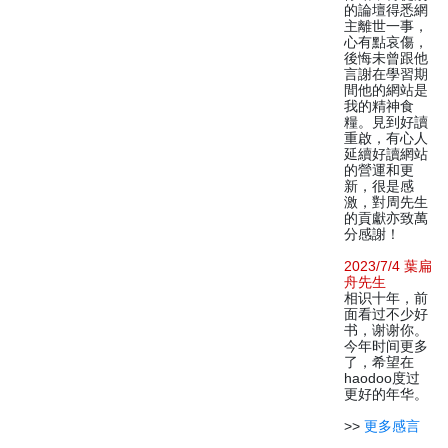
的論壇得悉網
主離世一事，
心有點哀傷，
後悔未曾跟他
言謝在學習期
間他的網站是
我的精神食
糧。見到好讀
重啟，有心人
延續好讀網站
的營運和更
新，很是感
激，對周先生
的貢獻亦致萬
分感謝！
2023/7/4 葉扁
舟先生
相识十年，前
面看过不少好
书，谢谢你。
今年时间更多
了，希望在
haodoo度过
更好的年华。
>>
更多感言