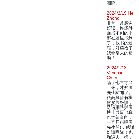
團隊。
2024/2/19 He
Zhong
非常非常感谢
好读，许多外
面找不到的书
都在这里找到
了，找书的过
程，好读给了
我非常大的帮
助！
2024/1/13
Vanessa
Chen
隔了七年才又
上來，才知周
先生離開了。
很高興曾有機
會參與好讀，
透過網路與周
博士共事（真
也才知道的，
一直只稱呼周
先生的)，感謝
好讀團隊！也
和過去一樣，