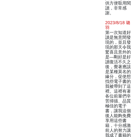
供方便取用閱
讀，非常感
謝。
2023/8/18 璐
羽
第一次知道好
讀是無意間發
現的，並且發
現的那天令我
驚喜且意外的
是—剛好是好
讀復活不久之
後，覺著應該
是某種莫名的
緣分，促使想
找些電子書的
我被帶到了這
裡。這裡有著
各位前輩們辛
苦掃描、品質
極佳的電子
書，讓我這個
後人能夠免費
享用這些書
籍，十分感激
前人的努力讓
我成了書籍的