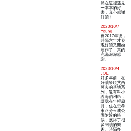
然在這裡遇見
一本本的好
書，真心感謝
好讀！
2023/10/7
Young
自2017年後，
時隔六年才發
現好讀又開始
運作了，真的
充滿深深感
謝。
2023/10/4
JOE
好多年前，在
好讀發現艾西
莫夫的基地系
列，還有科小
說海伯利昂，
讓我在年輕歲
月，住在忠孝
東路旁玉成公
園附近的時
候，獲得了很
多閱讀的樂
趣。時隔多