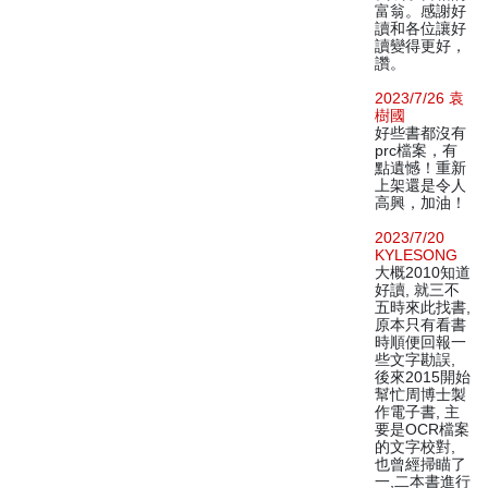
富翁。感謝好
讀和各位讓好
讀變得更好，
讚。
2023/7/26 袁
樹國
好些書都沒有
prc檔案，有
點遺憾！重新
上架還是令人
高興，加油！
2023/7/20
KYLESONG
大概2010知道
好讀, 就三不
五時來此找書,
原本只有看書
時順便回報一
些文字勘誤,
後來2015開始
幫忙周博士製
作電子書, 主
要是OCR檔案
的文字校對,
也曾經掃瞄了
一,二本書進行