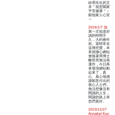
給周先生的文
末＂祝您闔家
平安健康＂～
願他家人心安
～
2024/1/7 強
第一次知道好
讀的時間不
久，大約兩年
前。當時常在
這裡挖寶，本
來很擔心網站
會隨著周博士
離世而無法再
運作，今日再
來發現網站動
起來了，真
心、真心地感
謝願意付出的
善心人士們。
無法想像沒有
閱讀的人生，
閱讀的路上有
您們真好。
2023/12/27
Annabel Kuo