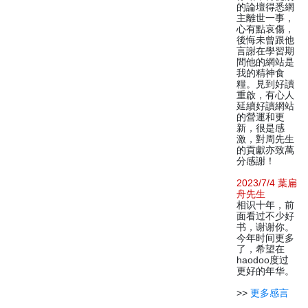
的論壇得悉網
主離世一事，
心有點哀傷，
後悔未曾跟他
言謝在學習期
間他的網站是
我的精神食
糧。見到好讀
重啟，有心人
延續好讀網站
的營運和更
新，很是感
激，對周先生
的貢獻亦致萬
分感謝！
2023/7/4 葉扁
舟先生
相识十年，前
面看过不少好
书，谢谢你。
今年时间更多
了，希望在
haodoo度过
更好的年华。
>>
更多感言