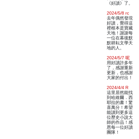
《好讀》了。
2024/5/8 rc
去年偶然發現
好讀，覺得這
裡根本是寶藏
天地！謝謝每
一位在幕後默
默耕耘文學天
地的人。
2024/5/7 呢
用好讀許多年
了，感謝重新
更新，也感謝
大家的付出！
2024/4/4 R
這里居然能找
到哈維爾．西
耶拉的書！驚
喜萬分！希望
能讀到更多這
位歷史小說大
師的作品！感
恩每一位好讀
團隊！