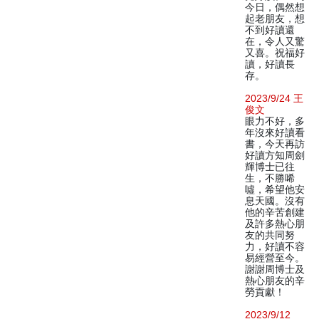
今日，偶然想
起老朋友，想
不到好讀還
在，令人又驚
又喜。祝福好
讀，好讀長
存。
2023/9/24 王
俊文
眼力不好，多
年沒來好讀看
書，今天再訪
好讀方知周劍
輝博士已往
生，不勝唏
噓，希望他安
息天國。沒有
他的辛苦創建
及許多熱心朋
友的共同努
力，好讀不容
易經營至今。
謝謝周博士及
熱心朋友的辛
勞貢獻！
2023/9/12