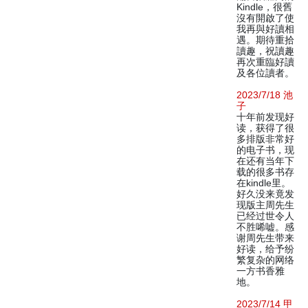
Kindle，很舊
沒有開啟了使
我再與好讀相
遇。期待重拾
讀趣，祝讀趣
再次重臨好讀
及各位讀者。
2023/7/18 池
子
十年前发现好
读，获得了很
多排版非常好
的电子书，现
在还有当年下
载的很多书存
在kindle里。
好久没来竟发
现版主周先生
已经过世令人
不胜唏嘘。感
谢周先生带来
好读，给予纷
繁复杂的网络
一方书香雅
地。
2023/7/14 甲