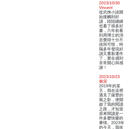
2023/10/30
Vincent
從武俠小說開
始接觸到好
讀，陸陸續續
也看了很多好
書，六年前看
到周博士的消
息覺得十分不
捨與可惜，時
隔多年發現好
讀又重新運作
了，實在感到
非常開心與感
謝！
2023/10/23
偷泥
2019年的某
天，我在這裡
遇見了薩豐的
風之影，便開
啟了我的閱讀
之路，才知道
原來閱讀是一
件多麼快樂的
事情。2023年
的今天，我依