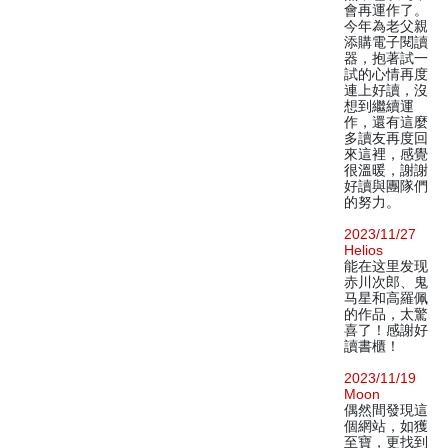
會再運作了。
今年為老父親
添購電子閱讀
器，抱著試一
試的心情再度
連上好讀，沒
想到繼續運
作，還有這麼
多讀友再度回
來這裡，感覺
很溫暖，謝謝
好讀與團隊們
的努力。
2023/11/27
Helios
能在这里发现
赤川次郎、鬼
马星和高羅佩
的作品，太驚
喜了！感謝好
讀書櫃！
2023/11/19
Moon
偶然間發現這
個網站，如獲
至寶，更找到