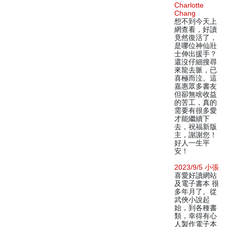
Charlotte
Chang
想不到今天上
網查看，好讀
竟然復活了，
是哪位神仙壯
士伸出援手？
還沒仔細搜尋
來龍去脈，已
喜極而泣。這
嘉惠眾多書友
但卻無啥收益
的苦工，真的
需要有很多愛
才能繼續下
去，祝福新版
主，謝謝您！
好人一生平
安！
2023/9/5 小張
喜愛好讀網站
及電子書本 很
多年月了。從
武俠小說起
始，到各種書
類，幸得有心
人製作電子本