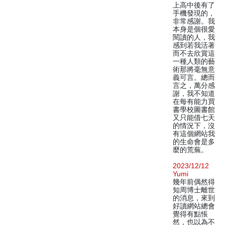
上高中後有了
手機發現的，
非常感謝。我
本身是個很愛
閱讀的人，我
感到若我活著
而不去欣賞這
一種人類的藝
術那將毫無意
義可言。總而
言之，萬分感
謝，我不知道
在每有能力買
書學校圖書館
又只能借七天
的情況下，沒
有這個網站我
的生命會是多
麼的荒蕪。
2023/12/12
Yumi
幾年前偶然得
知周博士離世
的消息，來到
好讀網站總會
覺得有點悵
然，也以為不