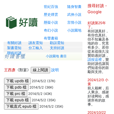
搜尋好讀 -
世紀百強
隨身智囊
Google
歷史煙雲
武俠小說
懸疑小說
言情小說
好讀第25年
了
。
奇幻小說
小說園地
有好讀真好，
有你也真好。
有聲書籍
但不知遍及各
有關好讀
讀友需知
勘誤需知
地的你，究竟
有多少。若你
製書需知
分工輸入
支持好讀
從未或很久沒
聯絡好讀
贊助過好讀，
小說園地 書目
請按這裡
，贊
助好讀也讓我
們知道你的鼓
王西彥
《獸宴》
說明
勵與支持。
2024/12/3 小
2014/5/2 (37K)
黄
2014/5/2 (36K)
前人栽树，后
人乘凉。感谢
2014/5/2 (43K)
好读网站，感
2014/5/2 (35K)
谢所有的故
事。
2014/5/2 (35K)
2024/10/22