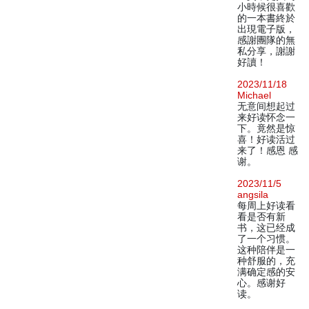
小時候很喜歡
的一本書終於
出現電子版，
感謝團隊的無
私分享，謝謝
好讀！
2023/11/18
Michael
无意间想起过
来好读怀念一
下。竟然是惊
喜！好读活过
来了！感恩 感
谢。
2023/11/5
angsila
每周上好读看
看是否有新
书，这已经成
了一个习惯。
这种陪伴是一
种舒服的，充
满确定感的安
心。感谢好
读。