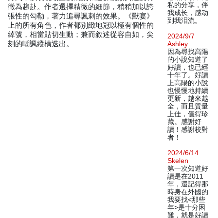
私的分享，伴
徵為趨赴。作者選擇精微的細節，稍稍加以誇
我成长，感动
張性的勾勒，著力追尋諷刺的效果。《獸宴》
到我泪流。
上的所有角色，作者都別緻地冠以極有個性的
綽號，相當貼切生動；兼而敘述從容自如，尖
2024/9/7
刻的嘲諷縱橫迭出。
Ashley
因為尋找高陽
的小說知道了
好讀，也已經
十年了。好讀
上高陽的小說
也慢慢地持續
更新，越來越
全，而且質量
上佳，值得珍
藏。感謝好
讀！感謝校對
者！
2024/6/14
Skelen
第一次知道好
讀是在2011
年，還記得那
時身在外國的
我要找<那些
年>是十分困
難，就是好讀