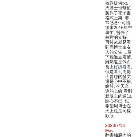
校對提供txt,
周博士也幫忙
製作了電子書
格式上架, 非
常感念~ 可惜
後來2016年中
事忙, 暫停了
校對的支持,
再後來就是看
到周博士由友
人的公告....當
下難過且震驚,
雖然還是偶而
會上好讀看看,
但是看到周博
士曾經的發文
還是心中不捨,
終於, 今天久
違的上線,看到
新版主的通知,
開心不已, 也
希望周博士在
天上也是同樣
歡欣.
2023/7/18
Mac
翻書抽屜內的