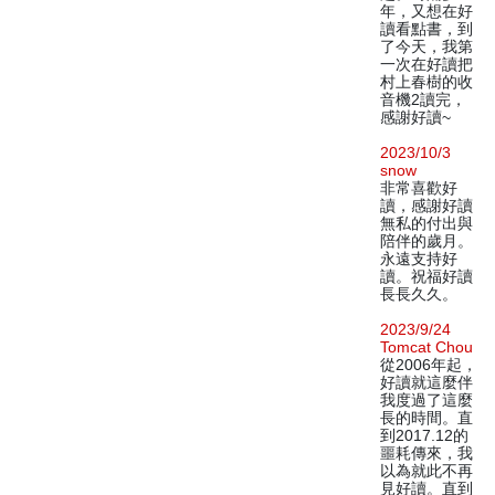
年，又想在好
讀看點書，到
了今天，我第
一次在好讀把
村上春樹的收
音機2讀完，
感謝好讀~
2023/10/3
snow
非常喜歡好
讀，感謝好讀
無私的付出與
陪伴的歲月。
永遠支持好
讀。祝福好讀
長長久久。
2023/9/24
Tomcat Chou
從2006年起，
好讀就這麼伴
我度過了這麼
長的時間。直
到2017.12的
噩耗傳來，我
以為就此不再
見好讀。直到