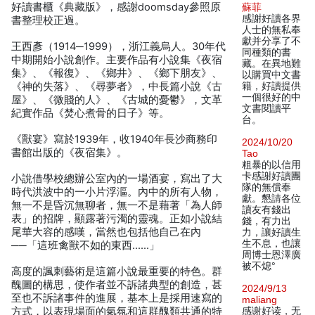
好讀書櫃《典藏版》，感謝doomsday參照原
蘇菲
感謝好讀各界
書整理校正過。
人士的無私奉
獻并分享了不
王西彥（1914─1999），浙江義烏人。30年代
同種類的書
中期開始小說創作。主要作品有小說集《夜宿
藏。在異地難
集》、《報復》、《鄉井》、《鄉下朋友》、
以購買中文書
《神的失落》、《尋夢者》，中長篇小說《古
籍，好讀提供
一個很好的中
屋》、《微賤的人》、《古城的憂鬱》，文革
文書閱讀平
紀實作品《焚心煮骨的日子》等。
台。
《獸宴》寫於1939年，收1940年長沙商務印
2024/10/20
書館出版的《夜宿集》​​。
Tao
粗暴的以信用
卡感謝好讀團
小說借學校總辦公室內的一場酒宴，寫出了大
隊的無償奉
時代洪波中的一小片浮漚。內中的所有人物，
獻。懇請各位
無一不是昏沉無聊者，無一不是藉著「為人師
讀友有錢出
表」的招牌，顯露著污濁的靈魂。正如小說結
錢，有力出
尾華大容的感嘆，當然也包括他自己在內
力，讓好讀生
生不息，也讓
──「這班禽獸不如的東西……」
周博士恩澤廣
被不熄°
高度的諷刺藝術是這篇小說最重要的特色。群
醜圖的構思，使作者並不訴諸典型的創造，甚
2024/9/13
至也不訴諸事件的進展，基本上是採用速寫的
maliang
方式，以表現場面的氣氛和這群醜類共通的特
感谢好读，无