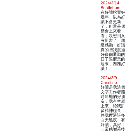
2024/3/14
Beatlebum
在好讀挖寶好
幾年，以為好
讀不會更新
了，但還是偶
爾會上來看
看，沒想到又
有新書了，超
級感動！好讀
真的陪我渡過
好多個通勤的
日子跟愜意的
週末，謝謝好
讀！
2024/3/9
Christine
好讀是我這個
文字工作者隨
時隨地的好朋
友，我有空就
上來，給我許
多精神糧食，
伴我度過許多
白天黑夜，有
好讀，真好！
非常感謝幕後