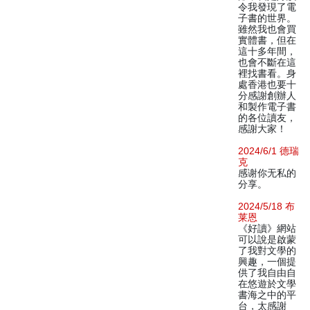
令我發現了電
子書的世界。
雖然我也會買
實體書，但在
這十多年間，
也會不斷在這
裡找書看。身
處香港也要十
分感謝創辦人
和製作電子書
的各位讀友，
感謝大家！
2024/6/1 德瑞
克
感谢你无私的
分享。
2024/5/18 布
莱恩
《好讀》網站
可以說是啟蒙
了我對文學的
興趣，一個提
供了我自由自
在悠遊於文學
書海之中的平
台，太感謝