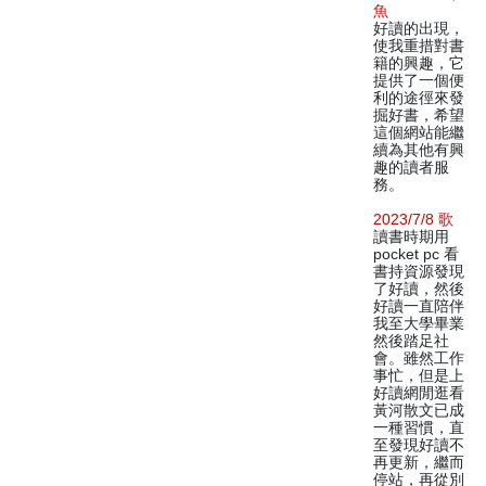
魚
好讀的出現，
使我重措對書
籍的興趣，它
提供了一個便
利的途徑來發
掘好書，希望
這個網站能繼
續為其他有興
趣的讀者服
務。
2023/7/8 歌
讀書時期用
pocket pc 看
書持資源發現
了好讀，然後
好讀一直陪伴
我至大學畢業
然後踏足社
會。雖然工作
事忙，但是上
好讀網閒逛看
黃河散文已成
一種習慣，直
至發現好讀不
再更新，繼而
停站，再從別