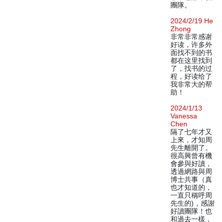
團隊。
2024/2/19 He
Zhong
非常非常感谢
好读，许多外
面找不到的书
都在这里找到
了，找书的过
程，好读给了
我非常大的帮
助！
2024/1/13
Vanessa
Chen
隔了七年才又
上來，才知周
先生離開了。
很高興曾有機
會參與好讀，
透過網路與周
博士共事（真
也才知道的，
一直只稱呼周
先生的)，感謝
好讀團隊！也
和過去一樣，