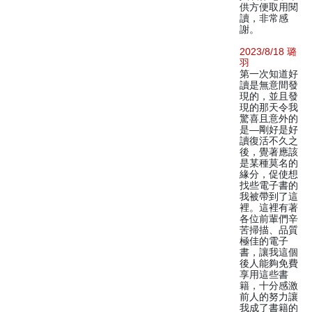
供方便取用閱
讀，非常感
謝。
2023/8/18 璐
羽
第一次知道好
讀是無意間發
現的，並且發
現的那天令我
驚喜且意外的
是—剛好是好
讀復活不久之
後，覺著應該
是某種莫名的
緣分，促使想
找些電子書的
我被帶到了這
裡。這裡有著
各位前輩們辛
苦掃描、品質
極佳的電子
書，讓我這個
後人能夠免費
享用這些書
籍，十分感激
前人的努力讓
我成了書籍的