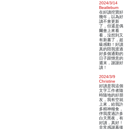
2024/3/14
Beatlebum
在好讀挖寶好
幾年，以為好
讀不會更新
了，但還是偶
爾會上來看
看，沒想到又
有新書了，超
級感動！好讀
真的陪我渡過
好多個通勤的
日子跟愜意的
週末，謝謝好
讀！
2024/3/9
Christine
好讀是我這個
文字工作者隨
時隨地的好朋
友，我有空就
上來，給我許
多精神糧食，
伴我度過許多
白天黑夜，有
好讀，真好！
非常感謝幕後