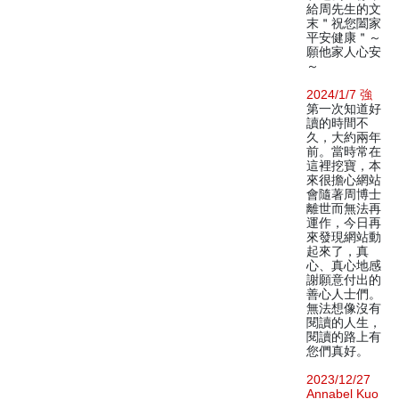
給周先生的文
末＂祝您闔家
平安健康＂～
願他家人心安
～
2024/1/7 強
第一次知道好
讀的時間不
久，大約兩年
前。當時常在
這裡挖寶，本
來很擔心網站
會隨著周博士
離世而無法再
運作，今日再
來發現網站動
起來了，真
心、真心地感
謝願意付出的
善心人士們。
無法想像沒有
閱讀的人生，
閱讀的路上有
您們真好。
2023/12/27
Annabel Kuo