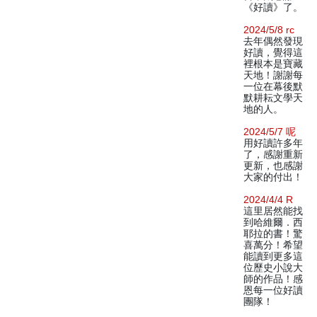
《好讀》了。
2024/5/8 rc
去年偶然發現
好讀，覺得這
裡根本是寶藏
天地！謝謝每
一位在幕後默
默耕耘文學天
地的人。
2024/5/7 呢
用好讀許多年
了，感謝重新
更新，也感謝
大家的付出！
2024/4/4 R
這里居然能找
到哈維爾．西
耶拉的書！驚
喜萬分！希望
能讀到更多這
位歷史小說大
師的作品！感
恩每一位好讀
團隊！