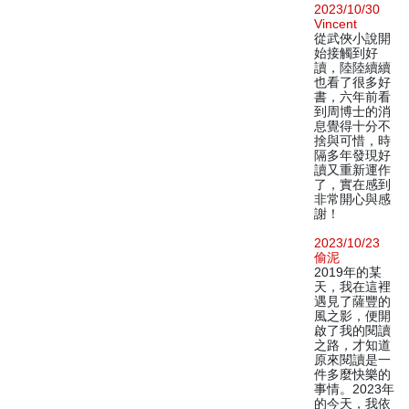
2023/10/30
Vincent
從武俠小說開
始接觸到好
讀，陸陸續續
也看了很多好
書，六年前看
到周博士的消
息覺得十分不
捨與可惜，時
隔多年發現好
讀又重新運作
了，實在感到
非常開心與感
謝！
2023/10/23
偷泥
2019年的某
天，我在這裡
遇見了薩豐的
風之影，便開
啟了我的閱讀
之路，才知道
原來閱讀是一
件多麼快樂的
事情。2023年
的今天，我依