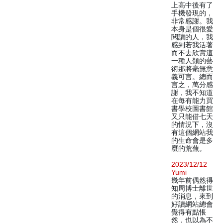
上高中後有了
手機發現的，
非常感謝。我
本身是個很愛
閱讀的人，我
感到若我活著
而不去欣賞這
一種人類的藝
術那將毫無意
義可言。總而
言之，萬分感
謝，我不知道
在每有能力買
書學校圖書館
又只能借七天
的情況下，沒
有這個網站我
的生命會是多
麼的荒蕪。
2023/12/12
Yumi
幾年前偶然得
知周博士離世
的消息，來到
好讀網站總會
覺得有點悵
然，也以為不