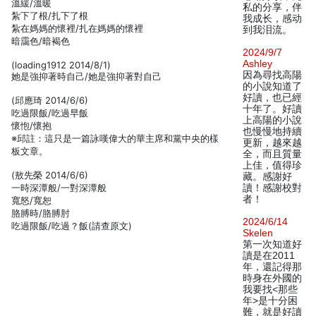
溫緩/溫暖
私的分享，伴
紮下了根/扎下了根
我成长，感动
紮在媽媽的懷裡/扎在媽媽的懷裡
到我泪流。
暗靄色/暗褐色
2024/9/7
Ashley
(loading1912 2014/8/1)
因為尋找高陽
她是強抑著時自己/她是強抑著對自己
的小說知道了
好讀，也已經
(邱應琦 2014/6/6)
十年了。好讀
吃過限飯/吃過早飯
上高陽的小說
懷怉/懷抱
也慢慢地持續
※邱註：這只是一篇詠嘆偉大的華主席和黨中央的樣
更新，越來越
板文章。
全，而且質量
上佳，值得珍
(敖先榮 2014/6/6)
藏。感謝好
一時深潭般/一對深潭般
讀！感謝校對
者！
寬怒/寬恕
胳膊時/胳膊肘
2024/6/14
吃過限飯/吃過？飯(請查原文)
Skelen
第一次知道好
讀是在2011
年，還記得那
時身在外國的
我要找<那些
年>是十分困
難，就是好讀