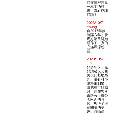
然在這裡遇見
一本本的好
書，真心感謝
好讀！
2023/10/7
Young
自2017年後，
時隔六年才發
現好讀又開始
運作了，真的
充滿深深感
謝。
2023/10/4
JOE
好多年前，在
好讀發現艾西
莫夫的基地系
列，還有科小
說海伯利昂，
讓我在年輕歲
月，住在忠孝
東路旁玉成公
園附近的時
候，獲得了很
多閱讀的樂
趣。時隔多