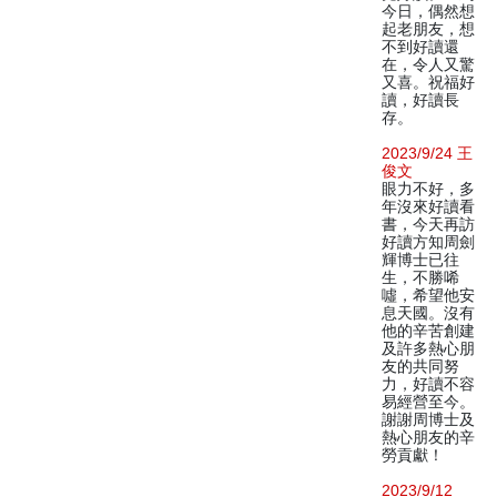
今日，偶然想
起老朋友，想
不到好讀還
在，令人又驚
又喜。祝福好
讀，好讀長
存。
2023/9/24 王
俊文
眼力不好，多
年沒來好讀看
書，今天再訪
好讀方知周劍
輝博士已往
生，不勝唏
噓，希望他安
息天國。沒有
他的辛苦創建
及許多熱心朋
友的共同努
力，好讀不容
易經營至今。
謝謝周博士及
熱心朋友的辛
勞貢獻！
2023/9/12