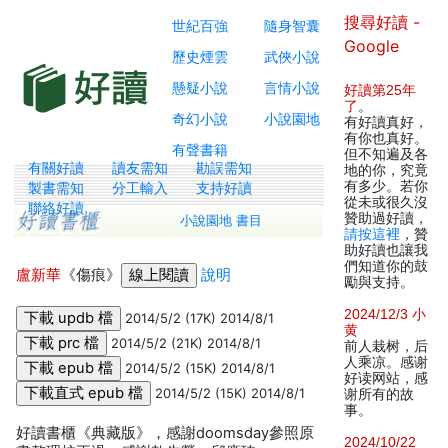
搜尋好讀 -
世紀百強
隨身智囊
Google
歷史煙雲
武俠小說
懸疑小說
言情小說
好讀第25年
了
。
奇幻小說
小說園地
有好讀真好，
有你也真好。
有聲書籍
但不知遍及各
有關好讀
讀友需知
勘誤需知
地的你，究竟
有多少。若你
製書需知
分工輸入
支持好讀
從未或很久沒
聯絡好讀
贊助過好讀，
小說園地 書目
請按這裡
，贊
助好讀也讓我
們知道你的鼓
盧新華
《傷痕》
說明
勵與支持。
2024/12/3 小
2014/5/2 (17K) 2014/8/1
黄
2014/5/2 (21K) 2014/8/1
前人栽树，后
人乘凉。感谢
2014/5/2 (15K) 2014/8/1
好读网站，感
2014/5/2 (15K) 2014/8/1
谢所有的故
事。
好讀書櫃《典藏版》，感謝doomsday參照原
2024/10/22