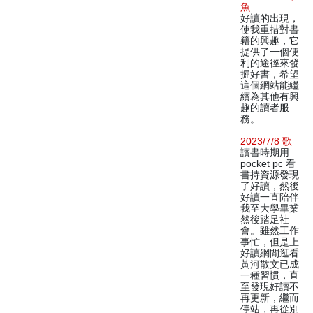
魚
好讀的出現，
使我重措對書
籍的興趣，它
提供了一個便
利的途徑來發
掘好書，希望
這個網站能繼
續為其他有興
趣的讀者服
務。
2023/7/8 歌
讀書時期用
pocket pc 看
書持資源發現
了好讀，然後
好讀一直陪伴
我至大學畢業
然後踏足社
會。雖然工作
事忙，但是上
好讀網閒逛看
黃河散文已成
一種習慣，直
至發現好讀不
再更新，繼而
停站，再從別