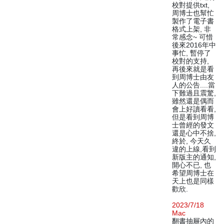
校對提供txt,
周博士也幫忙
製作了電子書
格式上架, 非
常感念~ 可惜
後來2016年中
事忙, 暫停了
校對的支持,
再後來就是看
到周博士由友
人的公告....當
下難過且震驚,
雖然還是偶而
會上好讀看看,
但是看到周博
士曾經的發文
還是心中不捨,
終於, 今天久
違的上線,看到
新版主的通知,
開心不已, 也
希望周博士在
天上也是同樣
歡欣.
2023/7/18
Mac
翻書抽屜內的