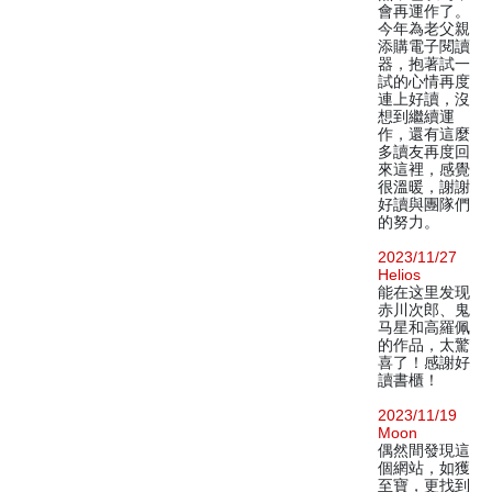
會再運作了。
今年為老父親
添購電子閱讀
器，抱著試一
試的心情再度
連上好讀，沒
想到繼續運
作，還有這麼
多讀友再度回
來這裡，感覺
很溫暖，謝謝
好讀與團隊們
的努力。
2023/11/27
Helios
能在这里发现
赤川次郎、鬼
马星和高羅佩
的作品，太驚
喜了！感謝好
讀書櫃！
2023/11/19
Moon
偶然間發現這
個網站，如獲
至寶，更找到