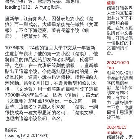
書整理校正過。感謝敖先榮、邱應琦、
蘇菲
loading1912、A Yung勘誤。
感謝好讀各界
人士的無私奉
獻并分享了不
盧新華，江蘇如皋人，因發表短篇小說《傷
同種類的書
痕》而一舉成名。大學畢業後先任職於《文匯
藏。在異地難
報》，不久下海經商。著有長篇小說《細
以購買中文書
節》、《紫禁女》等。
籍，好讀提供
一個很好的中
1978年初，24歲的復旦大學中文系一年級新
文書閱讀平
台。
生盧新華寫出了他的第一篇小說《傷痕》。他
將自己的作品交給朋友和老師閱讀，反響平
2024/10/20
平。之後，在一次班級策劃的牆報上，盧新華
Tao
貼出了這篇小說。令他毫無思想準備的是，在
粗暴的以信用
復旦校園，這篇小說被迅速傳抄。牆報欄前人
卡感謝好讀團
隊的無償奉
潮湧動。當年8月11日，在反覆醞釀和修改以
獻。懇請各位
後，《文匯報》用一個整版的篇幅刊登了這篇
讀友有錢出
7000餘字的學生作品。因為《傷痕》，當天的
錢，有力出
《文匯報》加印至150萬份。一夜之間，「盧
力，讓好讀生
新華」這個名字為國人所熟知，「傷痕」一詞
生不息，也讓
很快成為一種文學思潮的名稱，「傷痕文學」
周博士恩澤廣
被不熄°
也經由這篇小說發軔、命名。
2024/9/13
勘誤表：
maliang
(loading1912 2014/8/1)
感谢好读，无