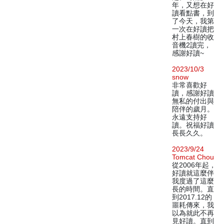
年，又想在好
讀看點書，到
了今天，我第
一次在好讀把
村上春樹的收
音機2讀完，
感謝好讀~
2023/10/3
snow
非常喜歡好
讀，感謝好讀
無私的付出與
陪伴的歲月。
永遠支持好
讀。祝福好讀
長長久久。
2023/9/24
Tomcat Chou
從2006年起，
好讀就這麼伴
我度過了這麼
長的時間。直
到2017.12的
噩耗傳來，我
以為就此不再
見好讀。直到