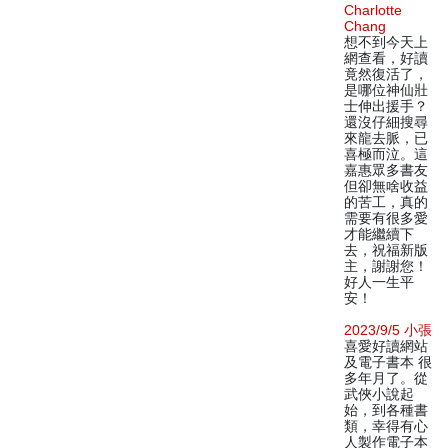
Charlotte
Chang
想不到今天上
網查看，好讀
竟然復活了，
是哪位神仙壯
士伸出援手？
還沒仔細搜尋
來龍去脈，已
喜極而泣。這
嘉惠眾多書友
但卻無啥收益
的苦工，真的
需要有很多愛
才能繼續下
去，祝福新版
主，謝謝您！
好人一生平
安！
2023/9/5 小張
喜愛好讀網站
及電子書本 很
多年月了。從
武俠小說起
始，到各種書
類，幸得有心
人製作電子本