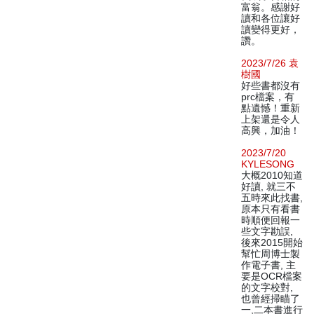
富翁。感謝好
讀和各位讓好
讀變得更好，
讚。
2023/7/26 袁
樹國
好些書都沒有
prc檔案，有
點遺憾！重新
上架還是令人
高興，加油！
2023/7/20
KYLESONG
大概2010知道
好讀, 就三不
五時來此找書,
原本只有看書
時順便回報一
些文字勘誤,
後來2015開始
幫忙周博士製
作電子書, 主
要是OCR檔案
的文字校對,
也曾經掃瞄了
一,二本書進行