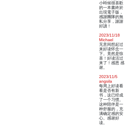
小時候很喜歡
的一本書終於
出現電子版，
感謝團隊的無
私分享，謝謝
好讀！
2023/11/18
Michael
无意间想起过
来好读怀念一
下。竟然是惊
喜！好读活过
来了！感恩 感
谢。
2023/11/5
angsila
每周上好读看
看是否有新
书，这已经成
了一个习惯。
这种陪伴是一
种舒服的，充
满确定感的安
心。感谢好
读。