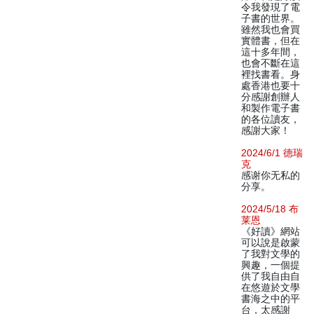
令我發現了電
子書的世界。
雖然我也會買
實體書，但在
這十多年間，
也會不斷在這
裡找書看。身
處香港也要十
分感謝創辦人
和製作電子書
的各位讀友，
感謝大家！
2024/6/1 德瑞
克
感谢你无私的
分享。
2024/5/18 布
莱恩
《好讀》網站
可以說是啟蒙
了我對文學的
興趣，一個提
供了我自由自
在悠遊於文學
書海之中的平
台，太感謝