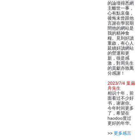
的論壇得悉網
主離世一事，
心有點哀傷，
後悔未曾跟他
言謝在學習期
間他的網站是
我的精神食
糧。見到好讀
重啟，有心人
延續好讀網站
的營運和更
新，很是感
激，對周先生
的貢獻亦致萬
分感謝！
2023/7/4 葉扁
舟先生
相识十年，前
面看过不少好
书，谢谢你。
今年时间更多
了，希望在
haodoo度过
更好的年华。
>>
更多感言