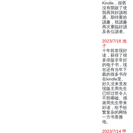
Kindle，很舊
沒有開啟了使
我再與好讀相
遇。期待重拾
讀趣，祝讀趣
再次重臨好讀
及各位讀者。
2023/7/18 池
子
十年前发现好
读，获得了很
多排版非常好
的电子书，现
在还有当年下
载的很多书存
在kindle里。
好久没来竟发
现版主周先生
已经过世令人
不胜唏嘘。感
谢周先生带来
好读，给予纷
繁复杂的网络
一方书香雅
地。
2023/7/14 甲