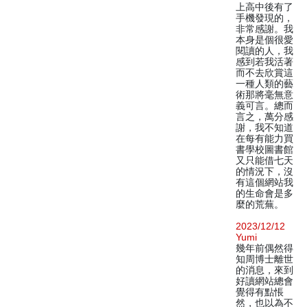
上高中後有了
手機發現的，
非常感謝。我
本身是個很愛
閱讀的人，我
感到若我活著
而不去欣賞這
一種人類的藝
術那將毫無意
義可言。總而
言之，萬分感
謝，我不知道
在每有能力買
書學校圖書館
又只能借七天
的情況下，沒
有這個網站我
的生命會是多
麼的荒蕪。
2023/12/12
Yumi
幾年前偶然得
知周博士離世
的消息，來到
好讀網站總會
覺得有點悵
然，也以為不