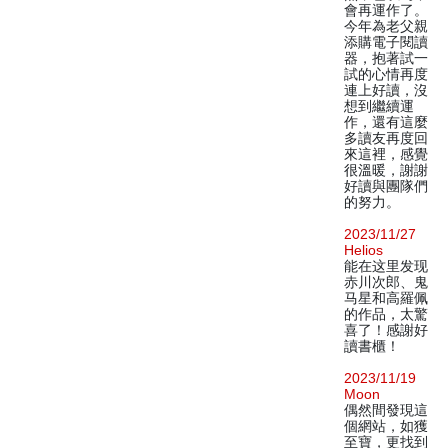
會再運作了。
今年為老父親
添購電子閱讀
器，抱著試一
試的心情再度
連上好讀，沒
想到繼續運
作，還有這麼
多讀友再度回
來這裡，感覺
很溫暖，謝謝
好讀與團隊們
的努力。
2023/11/27
Helios
能在这里发现
赤川次郎、鬼
马星和高羅佩
的作品，太驚
喜了！感謝好
讀書櫃！
2023/11/19
Moon
偶然間發現這
個網站，如獲
至寶，更找到