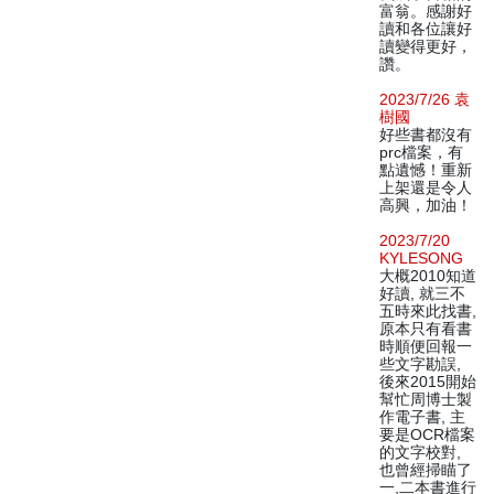
富翁。感謝好
讀和各位讓好
讀變得更好，
讚。
2023/7/26 袁
樹國
好些書都沒有
prc檔案，有
點遺憾！重新
上架還是令人
高興，加油！
2023/7/20
KYLESONG
大概2010知道
好讀, 就三不
五時來此找書,
原本只有看書
時順便回報一
些文字勘誤,
後來2015開始
幫忙周博士製
作電子書, 主
要是OCR檔案
的文字校對,
也曾經掃瞄了
一,二本書進行