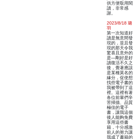
供方便取用閱
讀，非常感
謝。
2023/8/18 璐
羽
第一次知道好
讀是無意間發
現的，並且發
現的那天令我
驚喜且意外的
是—剛好是好
讀復活不久之
後，覺著應該
是某種莫名的
緣分，促使想
找些電子書的
我被帶到了這
裡。這裡有著
各位前輩們辛
苦掃描、品質
極佳的電子
書，讓我這個
後人能夠免費
享用這些書
籍，十分感激
前人的努力讓
我成了書籍的