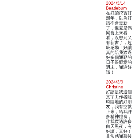
2024/3/14
Beatlebum
在好讀挖寶好
幾年，以為好
讀不會更新
了，但還是偶
爾會上來看
看，沒想到又
有新書了，超
級感動！好讀
真的陪我渡過
好多個通勤的
日子跟愜意的
週末，謝謝好
讀！
2024/3/9
Christine
好讀是我這個
文字工作者隨
時隨地的好朋
友，我有空就
上來，給我許
多精神糧食，
伴我度過許多
白天黑夜，有
好讀，真好！
非常感謝幕後