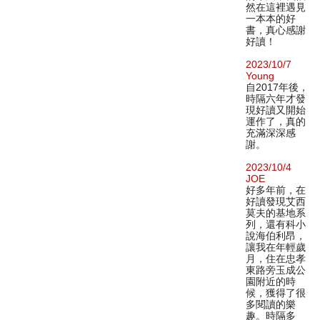
然在這裡遇見
一本本的好
書，真心感謝
好讀！
2023/10/7
Young
自2017年後，
時隔六年才發
現好讀又開始
運作了，真的
充滿深深感
謝。
2023/10/4
JOE
好多年前，在
好讀發現艾西
莫夫的基地系
列，還有科小
說海伯利昂，
讓我在年輕歲
月，住在忠孝
東路旁玉成公
園附近的時
候，獲得了很
多閱讀的樂
趣。時隔多