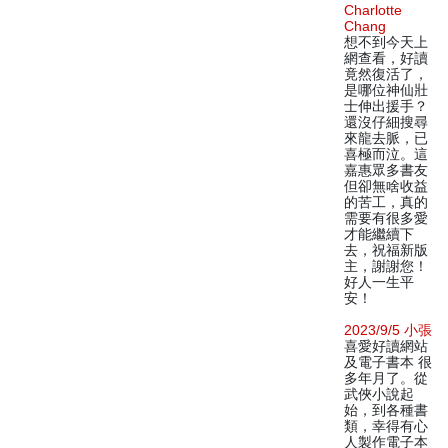
Charlotte
Chang
想不到今天上
網查看，好讀
竟然復活了，
是哪位神仙壯
士伸出援手？
還沒仔細搜尋
來龍去脈，已
喜極而泣。這
嘉惠眾多書友
但卻無啥收益
的苦工，真的
需要有很多愛
才能繼續下
去，祝福新版
主，謝謝您！
好人一生平
安！
2023/9/5 小張
喜愛好讀網站
及電子書本 很
多年月了。從
武俠小說起
始，到各種書
類，幸得有心
人製作電子本