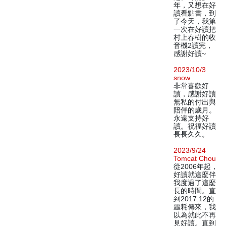
年，又想在好
讀看點書，到
了今天，我第
一次在好讀把
村上春樹的收
音機2讀完，
感謝好讀~
2023/10/3
snow
非常喜歡好
讀，感謝好讀
無私的付出與
陪伴的歲月。
永遠支持好
讀。祝福好讀
長長久久。
2023/9/24
Tomcat Chou
從2006年起，
好讀就這麼伴
我度過了這麼
長的時間。直
到2017.12的
噩耗傳來，我
以為就此不再
見好讀。直到