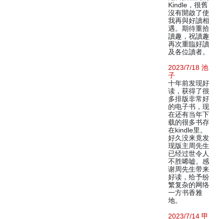
Kindle，很舊
沒有開啟了使
我再與好讀相
遇。期待重拾
讀趣，祝讀趣
再次重臨好讀
及各位讀者。
2023/7/18 池
子
十年前发现好
读，获得了很
多排版非常好
的电子书，现
在还有当年下
载的很多书存
在kindle里。
好久没来竟发
现版主周先生
已经过世令人
不胜唏嘘。感
谢周先生带来
好读，给予纷
繁复杂的网络
一方书香雅
地。
2023/7/14 甲