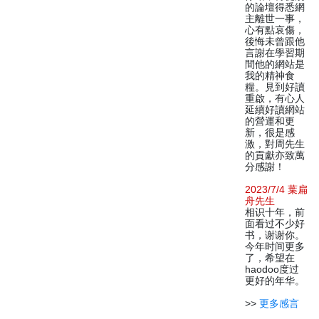
的論壇得悉網
主離世一事，
心有點哀傷，
後悔未曾跟他
言謝在學習期
間他的網站是
我的精神食
糧。見到好讀
重啟，有心人
延續好讀網站
的營運和更
新，很是感
激，對周先生
的貢獻亦致萬
分感謝！
2023/7/4 葉扁
舟先生
相识十年，前
面看过不少好
书，谢谢你。
今年时间更多
了，希望在
haodoo度过
更好的年华。
>>
更多感言