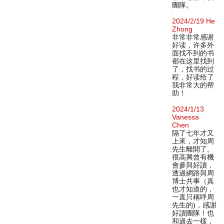
團隊。
2024/2/19 He
Zhong
非常非常感谢
好读，许多外
面找不到的书
都在这里找到
了，找书的过
程，好读给了
我非常大的帮
助！
2024/1/13
Vanessa
Chen
隔了七年才又
上來，才知周
先生離開了。
很高興曾有機
會參與好讀，
透過網路與周
博士共事（真
也才知道的，
一直只稱呼周
先生的)，感謝
好讀團隊！也
和過去一樣，