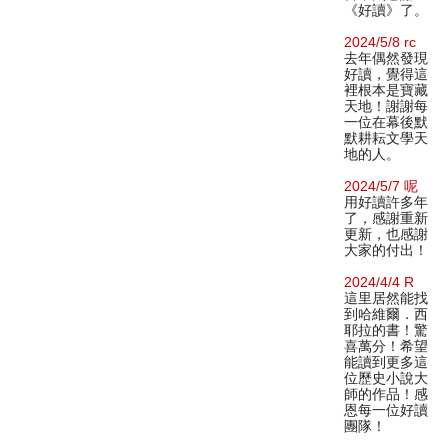
《好讀》了。
2024/5/8 rc
去年偶然發現
好讀，覺得這
裡根本是寶藏
天地！謝謝每
一位在幕後默
默耕耘文學天
地的人。
2024/5/7 呢
用好讀許多年
了，感謝重新
更新，也感謝
大家的付出！
2024/4/4 R
這里居然能找
到哈維爾．西
耶拉的書！驚
喜萬分！希望
能讀到更多這
位歷史小說大
師的作品！感
恩每一位好讀
團隊！