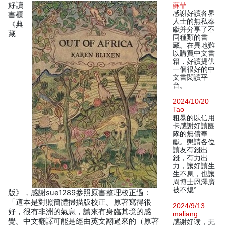
好讀
蘇菲
感謝好讀各界
書櫃
人士的無私奉
《典
獻并分享了不
藏
同種類的書
藏。在異地難
以購買中文書
籍，好讀提供
一個很好的中
文書閱讀平
台。
2024/10/20
Tao
粗暴的以信用
卡感謝好讀團
隊的無償奉
獻。懇請各位
讀友有錢出
錢，有力出
力，讓好讀生
生不息，也讓
周博士恩澤廣
被不熄°
版》，感謝sue1289參照原書整理校正過：
「這本是對照簡體掃描版校正。原著寫得很
2024/9/13
好，很有非洲的氣息，讀來有身臨其境的感
maliang
覺。中文翻譯可能是經由英文翻過來的（原著
感谢好读，无