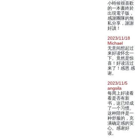
小時候很喜歡
的一本書終於
出現電子版，
感謝團隊的無
私分享，謝謝
好讀！
2023/11/18
Michael
无意间想起过
来好读怀念一
下。竟然是惊
喜！好读活过
来了！感恩 感
谢。
2023/11/5
angsila
每周上好读看
看是否有新
书，这已经成
了一个习惯。
这种陪伴是一
种舒服的，充
满确定感的安
心。感谢好
读。