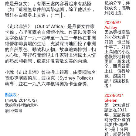
私的分享，伴
應是丹麥文），有兩三處內容看起來有點怪
我成长，感动
（如「這種無條件的真摯忠誠，除了他以外，
到我泪流。
我只在白癡身上見過」）^^|||。」
2024/9/7
《走出非洲》（Out of Africa）是丹麥女作家
Ashley
卡倫．布里克森的自傳體小說。作家以優美的
因為尋找高陽
的小說知道了
文字敘述了一九一四年至一九三一年她在非洲
好讀，也已經
經營咖啡農場的生活，充滿深情地回憶了非洲
十年了。好讀
的自然景色、動物和人物。故事纏綿悱惻，扣
上高陽的小說
人心弦。字裡行間體現出作家對非洲風土人情
也慢慢地持續
的熟悉和眷戀，處處洋溢著散文美的內涵。
更新，越來越
全，而且質量
上佳，值得珍
小說《走出非洲》曾被搬上銀幕，由美國知名
藏。感謝好
電影導演西德尼．波拉克（Sydney Pollack）
讀！感謝校對
執導，並在一九八六年獲得奧斯卡金像獎。
者！
勘誤表
：
2024/6/14
(mPDB 2014/5/2)
Skelen
我的意科/我的意料
第一次知道好
讀是在2011
縈回/縈迴
年，還記得那
時身在外國的
我要找<那些
年>是十分困
難，就是好讀