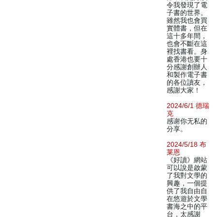
令我發現了電
子書的世界。
雖然我也會買
實體書，但在
這十多年間，
也會不斷在這
裡找書看。身
處香港也要十
分感謝創辦人
和製作電子書
的各位讀友，
感謝大家！
2024/6/1 德瑞
克
感谢你无私的
分享。
2024/5/18 布
莱恩
《好讀》網站
可以說是啟蒙
了我對文學的
興趣，一個提
供了我自由自
在悠遊於文學
書海之中的平
台，太感謝