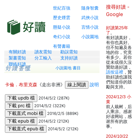
搜尋好讀 -
世紀百強
隨身智囊
Google
歷史煙雲
武俠小說
懸疑小說
言情小說
好讀第25年
了
。
奇幻小說
小說園地
有好讀真好，
有你也真好。
有聲書籍
但不知遍及各
有關好讀
讀友需知
勘誤需知
地的你，究竟
有多少。若你
製書需知
分工輸入
支持好讀
從未或很久沒
聯絡好讀
贊助過好讀，
小說園地 書目
請按這裡
，贊
助好讀也讓我
們知道你的鼓
卡倫．布里克森
《走出非洲》
說明
勵與支持。
2024/12/3 小
2014/5/2 (287K)
黄
2014/5/2 (322K)
前人栽树，后
人乘凉。感谢
2016/2/5 (889K)
好读网站，感
2014/5/2 (212K)
谢所有的故
事。
2014/5/2 (212K)
2024/10/22