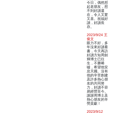
今日，偶然想
起老朋友，想
不到好讀還
在，令人又驚
又喜。祝福好
讀，好讀長
存。
2023/9/24 王
俊文
眼力不好，多
年沒來好讀看
書，今天再訪
好讀方知周劍
輝博士已往
生，不勝唏
噓，希望他安
息天國。沒有
他的辛苦創建
及許多熱心朋
友的共同努
力，好讀不容
易經營至今。
謝謝周博士及
熱心朋友的辛
勞貢獻！
2023/9/12