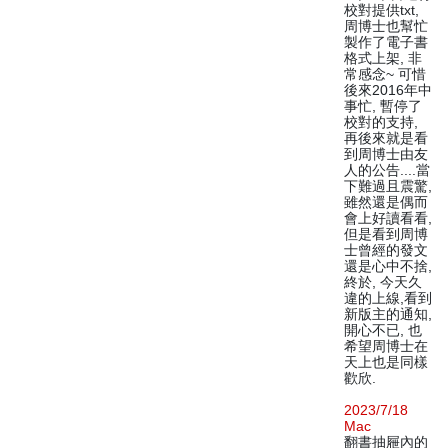
校對提供txt,
周博士也幫忙
製作了電子書
格式上架, 非
常感念~ 可惜
後來2016年中
事忙, 暫停了
校對的支持,
再後來就是看
到周博士由友
人的公告....當
下難過且震驚,
雖然還是偶而
會上好讀看看,
但是看到周博
士曾經的發文
還是心中不捨,
終於, 今天久
違的上線,看到
新版主的通知,
開心不已, 也
希望周博士在
天上也是同樣
歡欣.
2023/7/18
Mac
翻書抽屜內的