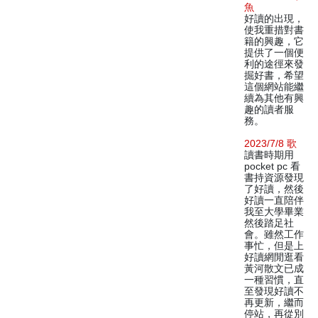
魚
好讀的出現，
使我重措對書
籍的興趣，它
提供了一個便
利的途徑來發
掘好書，希望
這個網站能繼
續為其他有興
趣的讀者服
務。
2023/7/8 歌
讀書時期用
pocket pc 看
書持資源發現
了好讀，然後
好讀一直陪伴
我至大學畢業
然後踏足社
會。雖然工作
事忙，但是上
好讀網閒逛看
黃河散文已成
一種習慣，直
至發現好讀不
再更新，繼而
停站，再從別