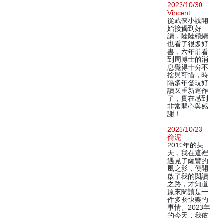
2023/10/30
Vincent
從武俠小說開
始接觸到好
讀，陸陸續續
也看了很多好
書，六年前看
到周博士的消
息覺得十分不
捨與可惜，時
隔多年發現好
讀又重新運作
了，實在感到
非常開心與感
謝！
2023/10/23
偷泥
2019年的某
天，我在這裡
遇見了薩豐的
風之影，便開
啟了我的閱讀
之路，才知道
原來閱讀是一
件多麼快樂的
事情。2023年
的今天，我依