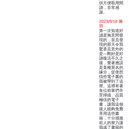
供方便取用閱
讀，非常感
謝。
2023/8/18 璐
羽
第一次知道好
讀是無意間發
現的，並且發
現的那天令我
驚喜且意外的
是—剛好是好
讀復活不久之
後，覺著應該
是某種莫名的
緣分，促使想
找些電子書的
我被帶到了這
裡。這裡有著
各位前輩們辛
苦掃描、品質
極佳的電子
書，讓我這個
後人能夠免費
享用這些書
籍，十分感激
前人的努力讓
我成了書籍的