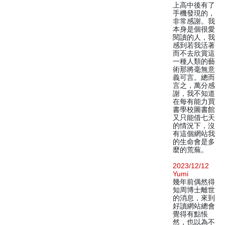
上高中後有了
手機發現的，
非常感謝。我
本身是個很愛
閱讀的人，我
感到若我活著
而不去欣賞這
一種人類的藝
術那將毫無意
義可言。總而
言之，萬分感
謝，我不知道
在每有能力買
書學校圖書館
又只能借七天
的情況下，沒
有這個網站我
的生命會是多
麼的荒蕪。
2023/12/12
Yumi
幾年前偶然得
知周博士離世
的消息，來到
好讀網站總會
覺得有點悵
然，也以為不