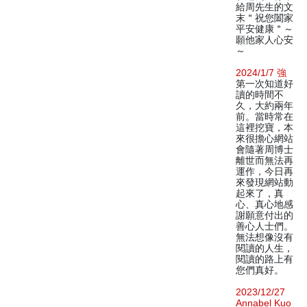
給周先生的文
末＂祝您闔家
平安健康＂～
願他家人心安
～
2024/1/7 強
第一次知道好
讀的時間不
久，大約兩年
前。當時常在
這裡挖寶，本
來很擔心網站
會隨著周博士
離世而無法再
運作，今日再
來發現網站動
起來了，真
心、真心地感
謝願意付出的
善心人士們。
無法想像沒有
閱讀的人生，
閱讀的路上有
您們真好。
2023/12/27
Annabel Kuo