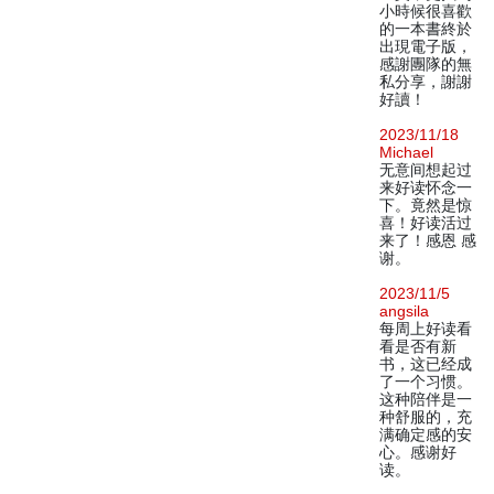
小時候很喜歡
的一本書終於
出現電子版，
感謝團隊的無
私分享，謝謝
好讀！
2023/11/18
Michael
无意间想起过
来好读怀念一
下。竟然是惊
喜！好读活过
来了！感恩 感
谢。
2023/11/5
angsila
每周上好读看
看是否有新
书，这已经成
了一个习惯。
这种陪伴是一
种舒服的，充
满确定感的安
心。感谢好
读。