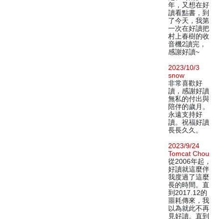
年，又想在好
讀看點書，到
了今天，我第
一次在好讀把
村上春樹的收
音機2讀完，
感謝好讀~
2023/10/3
snow
非常喜歡好
讀，感謝好讀
無私的付出與
陪伴的歲月。
永遠支持好
讀。祝福好讀
長長久久。
2023/9/24
Tomcat Chou
從2006年起，
好讀就這麼伴
我度過了這麼
長的時間。直
到2017.12的
噩耗傳來，我
以為就此不再
見好讀。直到