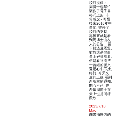
校對提供txt,
周博士也幫忙
製作了電子書
格式上架, 非
常感念~ 可惜
後來2016年中
事忙, 暫停了
校對的支持,
再後來就是看
到周博士由友
人的公告....當
下難過且震驚,
雖然還是偶而
會上好讀看看,
但是看到周博
士曾經的發文
還是心中不捨,
終於, 今天久
違的上線,看到
新版主的通知,
開心不已, 也
希望周博士在
天上也是同樣
歡欣.
2023/7/18
Mac
翻書抽屜內的