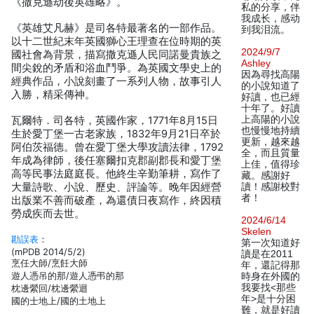
《撒克遜劫後英雄略》。
私的分享，伴
我成长，感动
《英雄艾凡赫》是司各特最著名的一部作品。
到我泪流。
以十二世紀末年英國獅心王理查在位時期的英
2024/9/7
國社會為背景，描寫撒克遜人民同諾曼貴族之
Ashley
間尖銳的矛盾和浴血鬥爭。為英國文學史上的
因為尋找高陽
經典作品，小說刻畫了一系列人物，故事引人
的小說知道了
入勝，精采傳神。
好讀，也已經
十年了。好讀
上高陽的小說
瓦爾特．司各特，英國作家，1771年8月15日
也慢慢地持續
生於愛丁堡一古老家族，1832年9月21日卒於
更新，越來越
阿伯茨福德。曾在愛丁堡大學攻讀法律，1792
全，而且質量
年成為律師，後任塞爾扣克郡副郡長和愛丁堡
上佳，值得珍
高等民事法庭庭長。他終生辛勤筆耕，寫作了
藏。感謝好
大量詩歌、小說、歷史、評論等。晚年因經營
讀！感謝校對
者！
出版業不善而破產，為還債日夜寫作，終因積
勞成疾而去世。
2024/6/14
Skelen
勘誤表
：
第一次知道好
(mPDB 2014/5/2)
讀是在2011
烹任大師/烹飪大師
年，還記得那
遊人憑吊的那/遊人憑弔的那
時身在外國的
我要找<那些
枕邊縈回/枕邊縈迴
年>是十分困
國的士地上/國的土地上
難，就是好讀