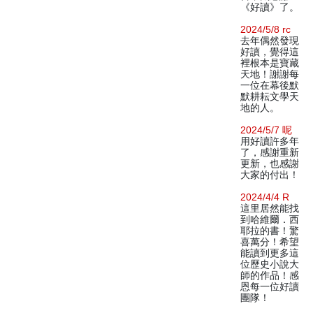
《好讀》了。
2024/5/8 rc
去年偶然發現
好讀，覺得這
裡根本是寶藏
天地！謝謝每
一位在幕後默
默耕耘文學天
地的人。
2024/5/7 呢
用好讀許多年
了，感謝重新
更新，也感謝
大家的付出！
2024/4/4 R
這里居然能找
到哈維爾．西
耶拉的書！驚
喜萬分！希望
能讀到更多這
位歷史小說大
師的作品！感
恩每一位好讀
團隊！