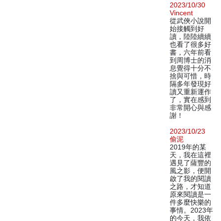
2023/10/30
Vincent
從武俠小說開
始接觸到好
讀，陸陸續續
也看了很多好
書，六年前看
到周博士的消
息覺得十分不
捨與可惜，時
隔多年發現好
讀又重新運作
了，實在感到
非常開心與感
謝！
2023/10/23
偷泥
2019年的某
天，我在這裡
遇見了薩豐的
風之影，便開
啟了我的閱讀
之路，才知道
原來閱讀是一
件多麼快樂的
事情。2023年
的今天，我依