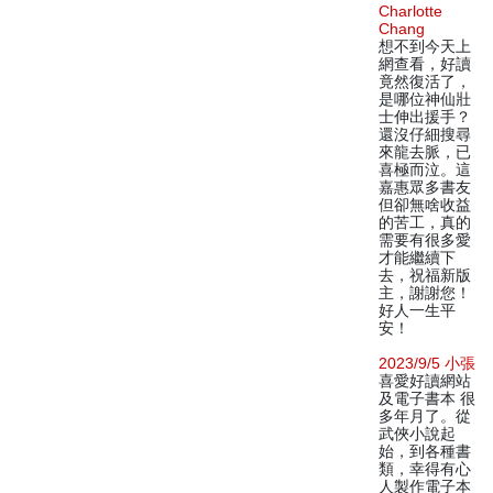
Charlotte
Chang
想不到今天上
網查看，好讀
竟然復活了，
是哪位神仙壯
士伸出援手？
還沒仔細搜尋
來龍去脈，已
喜極而泣。這
嘉惠眾多書友
但卻無啥收益
的苦工，真的
需要有很多愛
才能繼續下
去，祝福新版
主，謝謝您！
好人一生平
安！
2023/9/5 小張
喜愛好讀網站
及電子書本 很
多年月了。從
武俠小說起
始，到各種書
類，幸得有心
人製作電子本