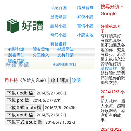
搜尋好讀 -
世紀百強
隨身智囊
Google
歷史煙雲
武俠小說
懸疑小說
言情小說
好讀第25年
了
。
奇幻小說
小說園地
有好讀真好，
有你也真好。
有聲書籍
但不知遍及各
有關好讀
讀友需知
勘誤需知
地的你，究竟
有多少。若你
製書需知
分工輸入
支持好讀
從未或很久沒
聯絡好讀
贊助過好讀，
小說園地 書目
請按這裡
，贊
助好讀也讓我
們知道你的鼓
司各特
《英雄艾凡赫》
說明
勵與支持。
2024/12/3 小
2014/5/2 (686K)
黄
2014/5/2 (737K)
前人栽树，后
人乘凉。感谢
2016/2/5 (2043K)
好读网站，感
2014/5/2 (502K)
谢所有的故
事。
2014/5/2 (502K)
2024/10/22