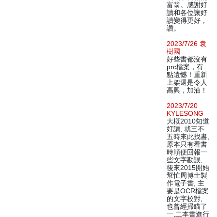
富翁。感謝好
讀和各位讓好
讀變得更好，
讚。
2023/7/26 袁
樹國
好些書都沒有
prc檔案，有
點遺憾！重新
上架還是令人
高興，加油！
2023/7/20
KYLESONG
大概2010知道
好讀, 就三不
五時來此找書,
原本只有看書
時順便回報一
些文字勘誤,
後來2015開始
幫忙周博士製
作電子書, 主
要是OCR檔案
的文字校對,
也曾經掃瞄了
一,二本書進行