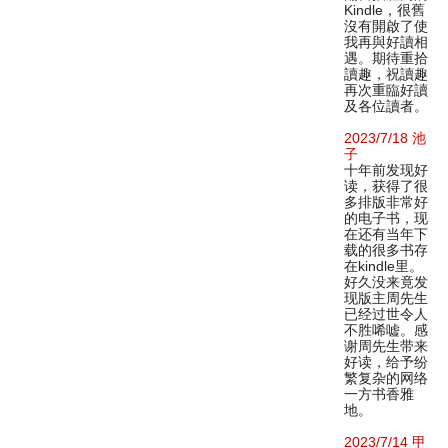
Kindle，很舊
沒有開啟了使
我再與好讀相
遇。期待重拾
讀趣，祝讀趣
再次重臨好讀
及各位讀者。
2023/7/18 池
子
十年前发现好
读，获得了很
多排版非常好
的电子书，现
在还有当年下
载的很多书存
在kindle里。
好久没来竟发
现版主周先生
已经过世令人
不胜唏嘘。感
谢周先生带来
好读，给予纷
繁复杂的网络
一方书香雅
地。
2023/7/14 甲