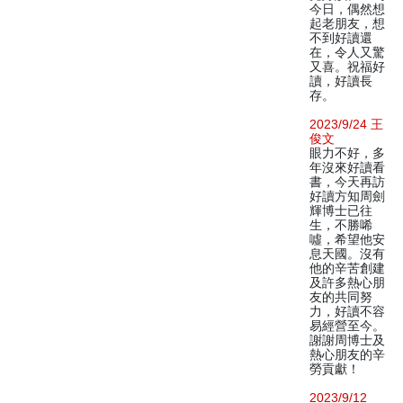
今日，偶然想
起老朋友，想
不到好讀還
在，令人又驚
又喜。祝福好
讀，好讀長
存。
2023/9/24 王
俊文
眼力不好，多
年沒來好讀看
書，今天再訪
好讀方知周劍
輝博士已往
生，不勝唏
噓，希望他安
息天國。沒有
他的辛苦創建
及許多熱心朋
友的共同努
力，好讀不容
易經營至今。
謝謝周博士及
熱心朋友的辛
勞貢獻！
2023/9/12