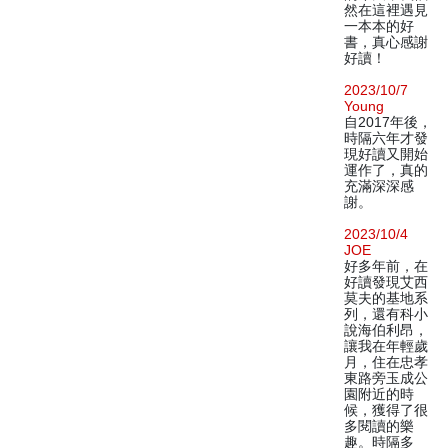
然在這裡遇見
一本本的好
書，真心感謝
好讀！
2023/10/7
Young
自2017年後，
時隔六年才發
現好讀又開始
運作了，真的
充滿深深感
謝。
2023/10/4
JOE
好多年前，在
好讀發現艾西
莫夫的基地系
列，還有科小
說海伯利昂，
讓我在年輕歲
月，住在忠孝
東路旁玉成公
園附近的時
候，獲得了很
多閱讀的樂
趣。時隔多