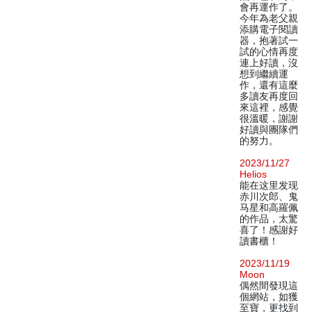
會再運作了。
今年為老父親
添購電子閱讀
器，抱著試一
試的心情再度
連上好讀，沒
想到繼續運
作，還有這麼
多讀友再度回
來這裡，感覺
很溫暖，謝謝
好讀與團隊們
的努力。
2023/11/27
Helios
能在这里发现
赤川次郎、鬼
马星和高羅佩
的作品，太驚
喜了！感謝好
讀書櫃！
2023/11/19
Moon
偶然間發現這
個網站，如獲
至寶，更找到