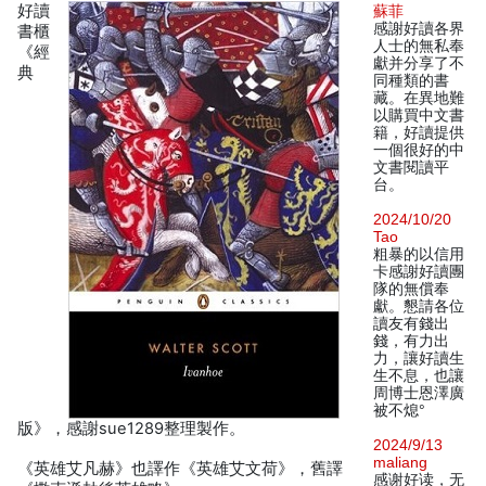
好讀
蘇菲
感謝好讀各界
書櫃
人士的無私奉
《經
獻并分享了不
典
同種類的書
藏。在異地難
以購買中文書
籍，好讀提供
一個很好的中
文書閱讀平
台。
2024/10/20
Tao
粗暴的以信用
卡感謝好讀團
隊的無償奉
獻。懇請各位
讀友有錢出
錢，有力出
力，讓好讀生
生不息，也讓
周博士恩澤廣
被不熄°
版》，感謝sue1289整理製作。
2024/9/13
maliang
《英雄艾凡赫》也譯作《英雄艾文荷》，舊譯
感谢好读，无