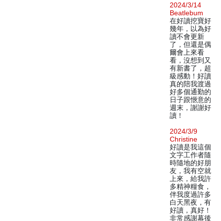
2024/3/14
Beatlebum
在好讀挖寶好
幾年，以為好
讀不會更新
了，但還是偶
爾會上來看
看，沒想到又
有新書了，超
級感動！好讀
真的陪我渡過
好多個通勤的
日子跟愜意的
週末，謝謝好
讀！
2024/3/9
Christine
好讀是我這個
文字工作者隨
時隨地的好朋
友，我有空就
上來，給我許
多精神糧食，
伴我度過許多
白天黑夜，有
好讀，真好！
非常感謝幕後