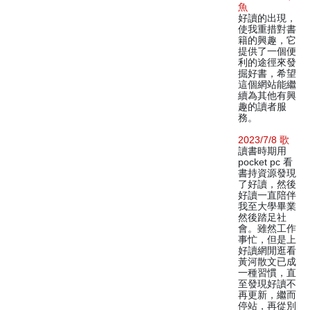
魚
好讀的出現，
使我重措對書
籍的興趣，它
提供了一個便
利的途徑來發
掘好書，希望
這個網站能繼
續為其他有興
趣的讀者服
務。
2023/7/8 歌
讀書時期用
pocket pc 看
書持資源發現
了好讀，然後
好讀一直陪伴
我至大學畢業
然後踏足社
會。雖然工作
事忙，但是上
好讀網閒逛看
黃河散文已成
一種習慣，直
至發現好讀不
再更新，繼而
停站，再從別