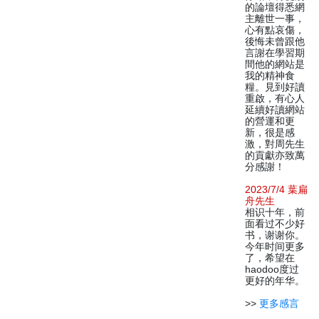
的論壇得悉網
主離世一事，
心有點哀傷，
後悔未曾跟他
言謝在學習期
間他的網站是
我的精神食
糧。見到好讀
重啟，有心人
延續好讀網站
的營運和更
新，很是感
激，對周先生
的貢獻亦致萬
分感謝！
2023/7/4 葉扁
舟先生
相识十年，前
面看过不少好
书，谢谢你。
今年时间更多
了，希望在
haodoo度过
更好的年华。
>>
更多感言