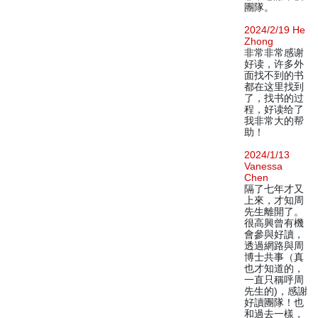
團隊。
2024/2/19 He
Zhong
非常非常感谢
好读，许多外
面找不到的书
都在这里找到
了，找书的过
程，好读给了
我非常大的帮
助！
2024/1/13
Vanessa
Chen
隔了七年才又
上來，才知周
先生離開了。
很高興曾有機
會參與好讀，
透過網路與周
博士共事（真
也才知道的，
一直只稱呼周
先生的)，感謝
好讀團隊！也
和過去一樣，