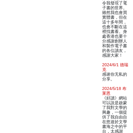
令我發現了電
子書的世界。
雖然我也會買
實體書，但在
這十多年間，
也會不斷在這
裡找書看。身
處香港也要十
分感謝創辦人
和製作電子書
的各位讀友，
感謝大家！
2024/6/1 德瑞
克
感谢你无私的
分享。
2024/5/18 布
莱恩
《好讀》網站
可以說是啟蒙
了我對文學的
興趣，一個提
供了我自由自
在悠遊於文學
書海之中的平
台，太感謝