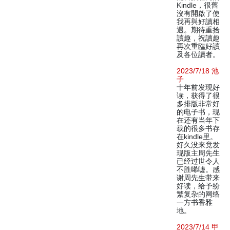
Kindle，很舊
沒有開啟了使
我再與好讀相
遇。期待重拾
讀趣，祝讀趣
再次重臨好讀
及各位讀者。
2023/7/18 池
子
十年前发现好
读，获得了很
多排版非常好
的电子书，现
在还有当年下
载的很多书存
在kindle里。
好久没来竟发
现版主周先生
已经过世令人
不胜唏嘘。感
谢周先生带来
好读，给予纷
繁复杂的网络
一方书香雅
地。
2023/7/14 甲