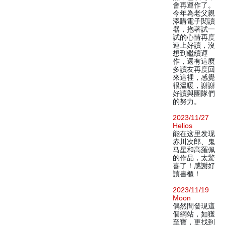
會再運作了。
今年為老父親
添購電子閱讀
器，抱著試一
試的心情再度
連上好讀，沒
想到繼續運
作，還有這麼
多讀友再度回
來這裡，感覺
很溫暖，謝謝
好讀與團隊們
的努力。
2023/11/27
Helios
能在这里发现
赤川次郎、鬼
马星和高羅佩
的作品，太驚
喜了！感謝好
讀書櫃！
2023/11/19
Moon
偶然間發現這
個網站，如獲
至寶，更找到