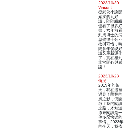
2023/10/30
Vincent
從武俠小說開
始接觸到好
讀，陸陸續續
也看了很多好
書，六年前看
到周博士的消
息覺得十分不
捨與可惜，時
隔多年發現好
讀又重新運作
了，實在感到
非常開心與感
謝！
2023/10/23
偷泥
2019年的某
天，我在這裡
遇見了薩豐的
風之影，便開
啟了我的閱讀
之路，才知道
原來閱讀是一
件多麼快樂的
事情。2023年
的今天，我依