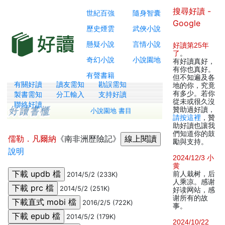
搜尋好讀 -
世紀百強
隨身智囊
Google
歷史煙雲
武俠小說
懸疑小說
言情小說
好讀第25年
了
。
奇幻小說
小說園地
有好讀真好，
有你也真好。
有聲書籍
但不知遍及各
有關好讀
讀友需知
勘誤需知
地的你，究竟
有多少。若你
製書需知
分工輸入
支持好讀
從未或很久沒
聯絡好讀
贊助過好讀，
小說園地 書目
請按這裡
，贊
助好讀也讓我
們知道你的鼓
儒勒．凡爾納
《南非洲歷險記》
勵與支持。
說明
2024/12/3 小
黄
前人栽树，后
2014/5/2 (233K)
人乘凉。感谢
2014/5/2 (251K)
好读网站，感
谢所有的故
2016/2/5 (722K)
事。
2014/5/2 (179K)
2024/10/22