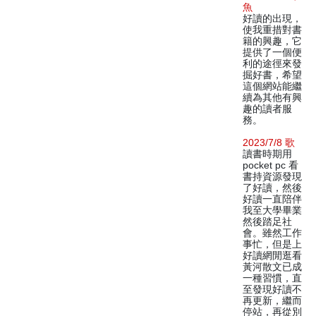
魚
好讀的出現，
使我重措對書
籍的興趣，它
提供了一個便
利的途徑來發
掘好書，希望
這個網站能繼
續為其他有興
趣的讀者服
務。
2023/7/8 歌
讀書時期用
pocket pc 看
書持資源發現
了好讀，然後
好讀一直陪伴
我至大學畢業
然後踏足社
會。雖然工作
事忙，但是上
好讀網閒逛看
黃河散文已成
一種習慣，直
至發現好讀不
再更新，繼而
停站，再從別