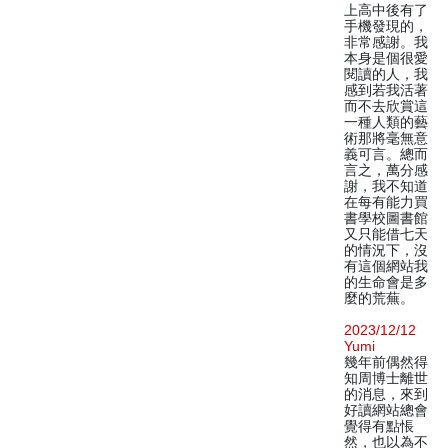
上高中後有了
手機發現的，
非常感謝。我
本身是個很愛
閱讀的人，我
感到若我活著
而不去欣賞這
一種人類的藝
術那將毫無意
義可言。總而
言之，萬分感
謝，我不知道
在每有能力買
書學校圖書館
又只能借七天
的情況下，沒
有這個網站我
的生命會是多
麼的荒蕪。
2023/12/12
Yumi
幾年前偶然得
知周博士離世
的消息，來到
好讀網站總會
覺得有點悵
然，也以為不