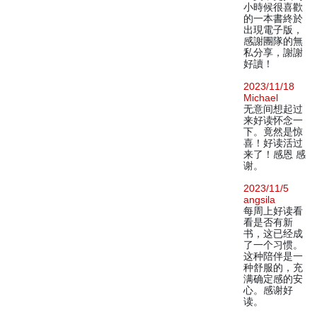
小時候很喜歡
的一本書終於
出現電子版，
感謝團隊的無
私分享，謝謝
好讀！
2023/11/18
Michael
无意间想起过
来好读怀念一
下。竟然是惊
喜！好读活过
来了！感恩 感
谢。
2023/11/5
angsila
每周上好读看
看是否有新
书，这已经成
了一个习惯。
这种陪伴是一
种舒服的，充
满确定感的安
心。感谢好
读。