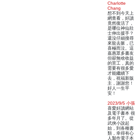
Charlotte
Chang
想不到今天上
網查看，好讀
竟然復活了，
是哪位神仙壯
士伸出援手？
還沒仔細搜尋
來龍去脈，已
喜極而泣。這
嘉惠眾多書友
但卻無啥收益
的苦工，真的
需要有很多愛
才能繼續下
去，祝福新版
主，謝謝您！
好人一生平
安！
2023/9/5 小張
喜愛好讀網站
及電子書本 很
多年月了。從
武俠小說起
始，到各種書
類，幸得有心
人製作電子本