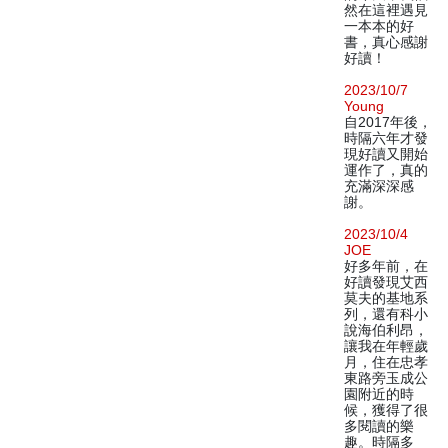
然在這裡遇見
一本本的好
書，真心感謝
好讀！
2023/10/7
Young
自2017年後，
時隔六年才發
現好讀又開始
運作了，真的
充滿深深感
謝。
2023/10/4
JOE
好多年前，在
好讀發現艾西
莫夫的基地系
列，還有科小
說海伯利昂，
讓我在年輕歲
月，住在忠孝
東路旁玉成公
園附近的時
候，獲得了很
多閱讀的樂
趣。時隔多