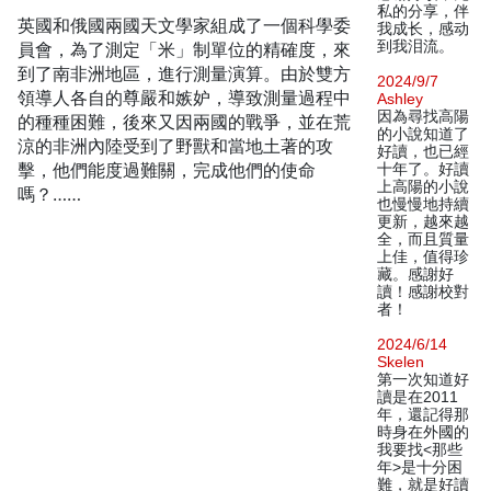
私的分享，伴
英國和俄國兩國天文學家組成了一個科學委
我成长，感动
到我泪流。
員會，為了測定「米」制單位的精確度，來
到了南非洲地區，進行測量演算。由於雙方
2024/9/7
領導人各自的尊嚴和嫉妒，導致測量過程中
Ashley
因為尋找高陽
的種種困難，後來又因兩國的戰爭，並在荒
的小說知道了
涼的非洲內陸受到了野獸和當地土著的攻
好讀，也已經
擊，他們能度過難關，完成他們的使命
十年了。好讀
上高陽的小說
嗎？……
也慢慢地持續
更新，越來越
全，而且質量
上佳，值得珍
藏。感謝好
讀！感謝校對
者！
2024/6/14
Skelen
第一次知道好
讀是在2011
年，還記得那
時身在外國的
我要找<那些
年>是十分困
難，就是好讀