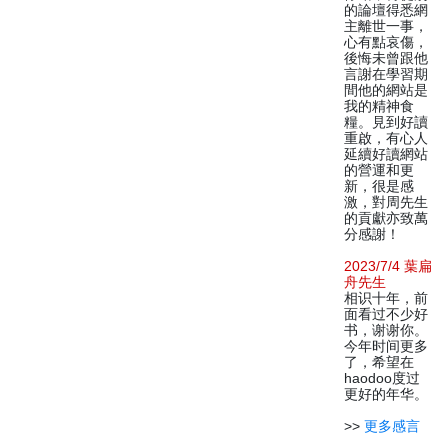
的論壇得悉網
主離世一事，
心有點哀傷，
後悔未曾跟他
言謝在學習期
間他的網站是
我的精神食
糧。見到好讀
重啟，有心人
延續好讀網站
的營運和更
新，很是感
激，對周先生
的貢獻亦致萬
分感謝！
2023/7/4 葉扁
舟先生
相识十年，前
面看过不少好
书，谢谢你。
今年时间更多
了，希望在
haodoo度过
更好的年华。
>>
更多感言