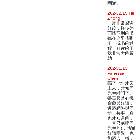
團隊。
2024/2/19 He
Zhong
非常非常感谢
好读，许多外
面找不到的书
都在这里找到
了，找书的过
程，好读给了
我非常大的帮
助！
2024/1/13
Vanessa
Chen
隔了七年才又
上來，才知周
先生離開了。
很高興曾有機
會參與好讀，
透過網路與周
博士共事（真
也才知道的，
一直只稱呼周
先生的)，感謝
好讀團隊！也
和過去一樣，