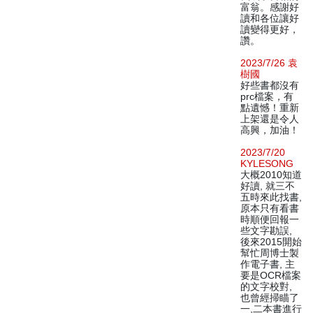
富翁。感謝好
讀和各位讓好
讀變得更好，
讚。
2023/7/26 袁
樹國
好些書都沒有
prc檔案，有
點遺憾！重新
上架還是令人
高興，加油！
2023/7/20
KYLESONG
大概2010知道
好讀, 就三不
五時來此找書,
原本只有看書
時順便回報一
些文字勘誤,
後來2015開始
幫忙周博士製
作電子書, 主
要是OCR檔案
的文字校對,
也曾經掃瞄了
一,二本書進行