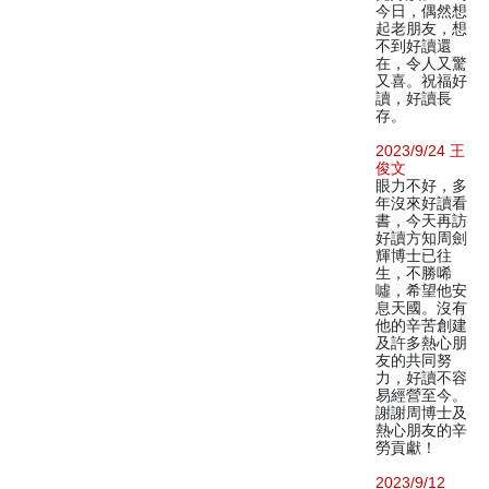
今日，偶然想
起老朋友，想
不到好讀還
在，令人又驚
又喜。祝福好
讀，好讀長
存。
2023/9/24 王
俊文
眼力不好，多
年沒來好讀看
書，今天再訪
好讀方知周劍
輝博士已往
生，不勝唏
噓，希望他安
息天國。沒有
他的辛苦創建
及許多熱心朋
友的共同努
力，好讀不容
易經營至今。
謝謝周博士及
熱心朋友的辛
勞貢獻！
2023/9/12