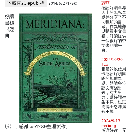
蘇菲
2014/5/2 (179K)
感謝好讀各界
人士的無私奉
好讀
獻并分享了不
同種類的書
書櫃
藏。在異地難
《經
以購買中文書
典
籍，好讀提供
一個很好的中
文書閱讀平
台。
2024/10/20
Tao
粗暴的以信用
卡感謝好讀團
隊的無償奉
獻。懇請各位
讀友有錢出
錢，有力出
力，讓好讀生
生不息，也讓
周博士恩澤廣
被不熄°
2024/9/13
maliang
版》，感謝sue1289整理製作。
感谢好读，无