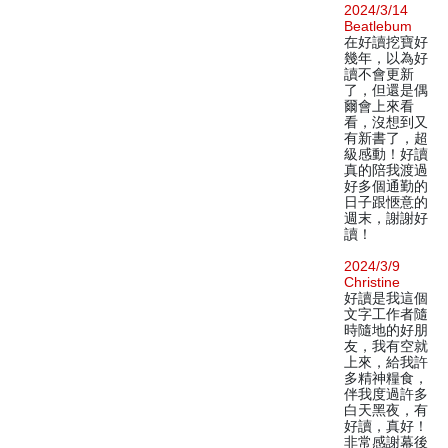
2024/3/14
Beatlebum
在好讀挖寶好
幾年，以為好
讀不會更新
了，但還是偶
爾會上來看
看，沒想到又
有新書了，超
級感動！好讀
真的陪我渡過
好多個通勤的
日子跟愜意的
週末，謝謝好
讀！
2024/3/9
Christine
好讀是我這個
文字工作者隨
時隨地的好朋
友，我有空就
上來，給我許
多精神糧食，
伴我度過許多
白天黑夜，有
好讀，真好！
非常感謝幕後