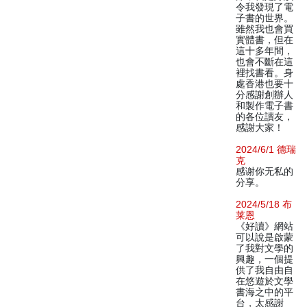
令我發現了電
子書的世界。
雖然我也會買
實體書，但在
這十多年間，
也會不斷在這
裡找書看。身
處香港也要十
分感謝創辦人
和製作電子書
的各位讀友，
感謝大家！
2024/6/1 德瑞
克
感谢你无私的
分享。
2024/5/18 布
莱恩
《好讀》網站
可以說是啟蒙
了我對文學的
興趣，一個提
供了我自由自
在悠遊於文學
書海之中的平
台，太感謝