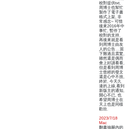
校對提供txt,
周博士也幫忙
製作了電子書
格式上架, 非
常感念~ 可惜
後來2016年中
事忙, 暫停了
校對的支持,
再後來就是看
到周博士由友
人的公告....當
下難過且震驚,
雖然還是偶而
會上好讀看看,
但是看到周博
士曾經的發文
還是心中不捨,
終於, 今天久
違的上線,看到
新版主的通知,
開心不已, 也
希望周博士在
天上也是同樣
歡欣.
2023/7/18
Mac
翻書抽屜內的