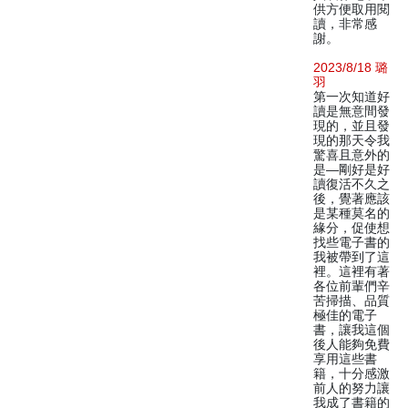
供方便取用閱
讀，非常感
謝。
2023/8/18 璐
羽
第一次知道好
讀是無意間發
現的，並且發
現的那天令我
驚喜且意外的
是—剛好是好
讀復活不久之
後，覺著應該
是某種莫名的
緣分，促使想
找些電子書的
我被帶到了這
裡。這裡有著
各位前輩們辛
苦掃描、品質
極佳的電子
書，讓我這個
後人能夠免費
享用這些書
籍，十分感激
前人的努力讓
我成了書籍的