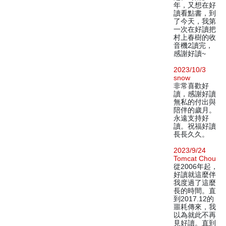
年，又想在好
讀看點書，到
了今天，我第
一次在好讀把
村上春樹的收
音機2讀完，
感謝好讀~
2023/10/3
snow
非常喜歡好
讀，感謝好讀
無私的付出與
陪伴的歲月。
永遠支持好
讀。祝福好讀
長長久久。
2023/9/24
Tomcat Chou
從2006年起，
好讀就這麼伴
我度過了這麼
長的時間。直
到2017.12的
噩耗傳來，我
以為就此不再
見好讀。直到