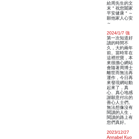
給周先生的文
末＂祝您闔家
平安健康＂～
願他家人心安
～
2024/1/7 強
第一次知道好
讀的時間不
久，大約兩年
前。當時常在
這裡挖寶，本
來很擔心網站
會隨著周博士
離世而無法再
運作，今日再
來發現網站動
起來了，真
心、真心地感
謝願意付出的
善心人士們。
無法想像沒有
閱讀的人生，
閱讀的路上有
您們真好。
2023/12/27
Annabel Kuo