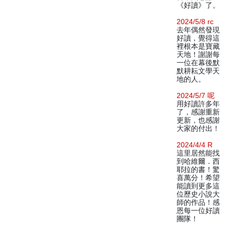
《好讀》了。
2024/5/8 rc
去年偶然發現
好讀，覺得這
裡根本是寶藏
天地！謝謝每
一位在幕後默
默耕耘文學天
地的人。
2024/5/7 呢
用好讀許多年
了，感謝重新
更新，也感謝
大家的付出！
2024/4/4 R
這里居然能找
到哈維爾．西
耶拉的書！驚
喜萬分！希望
能讀到更多這
位歷史小說大
師的作品！感
恩每一位好讀
團隊！