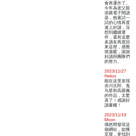
會再運作了。
今年為老父親
添購電子閱讀
器，抱著試一
試的心情再度
連上好讀，沒
想到繼續運
作，還有這麼
多讀友再度回
來這裡，感覺
很溫暖，謝謝
好讀與團隊們
的努力。
2023/11/27
Helios
能在这里发现
赤川次郎、鬼
马星和高羅佩
的作品，太驚
喜了！感謝好
讀書櫃！
2023/11/19
Moon
偶然間發現這
個網站，如獲
至寶，更找到