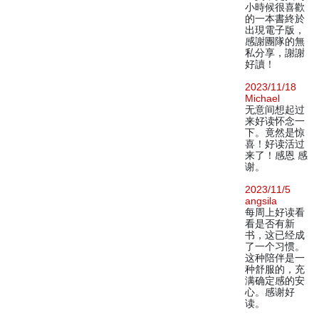
小時候很喜歡
的一本書終於
出現電子版，
感謝團隊的無
私分享，謝謝
好讀！
2023/11/18
Michael
无意间想起过
来好读怀念一
下。竟然是惊
喜！好读活过
来了！感恩 感
谢。
2023/11/5
angsila
每周上好读看
看是否有新
书，这已经成
了一个习惯。
这种陪伴是一
种舒服的，充
满确定感的安
心。感谢好
读。