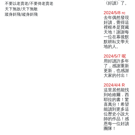
《好讀》了。
不要以老賣老/不要倚老賣老
天下無故/天下無敵
2024/5/8 rc
蹤身斜飛/縱身斜飛
去年偶然發現
好讀，覺得這
裡根本是寶藏
天地！謝謝每
一位在幕後默
默耕耘文學天
地的人。
2024/5/7 呢
用好讀許多年
了，感謝重新
更新，也感謝
大家的付出！
2024/4/4 R
這里居然能找
到哈維爾．西
耶拉的書！驚
喜萬分！希望
能讀到更多這
位歷史小說大
師的作品！感
恩每一位好讀
團隊！