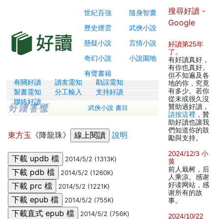
搜尋好讀 -
世紀百強
隨身智囊
Google
歷史煙雲
武俠小說
懸疑小說
言情小說
好讀第25年
了
。
奇幻小說
小說園地
有好讀真好，
有你也真好。
有聲書籍
但不知遍及各
有關好讀
讀友需知
勘誤需知
地的你，究竟
有多少。若你
製書需知
分工輸入
支持好讀
從未或很久沒
聯絡好讀
贊助過好讀，
武俠小說 書目
請按這裡
，贊
助好讀也讓我
們知道你的鼓
東方玉
《降龍珠》
說明
勵與支持。
2024/12/3 小
2014/5/2 (1313K)
黄
前人栽树，后
2014/5/2 (1260K)
人乘凉。感谢
好读网站，感
2014/5/2 (1221K)
谢所有的故
2014/5/2 (755K)
事。
2014/5/2 (756K)
2024/10/22