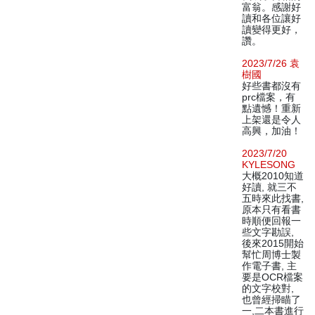
富翁。感謝好
讀和各位讓好
讀變得更好，
讚。
2023/7/26 袁
樹國
好些書都沒有
prc檔案，有
點遺憾！重新
上架還是令人
高興，加油！
2023/7/20
KYLESONG
大概2010知道
好讀, 就三不
五時來此找書,
原本只有看書
時順便回報一
些文字勘誤,
後來2015開始
幫忙周博士製
作電子書, 主
要是OCR檔案
的文字校對,
也曾經掃瞄了
一,二本書進行