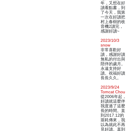
年，又想在好
讀看點書，到
了今天，我第
一次在好讀把
村上春樹的收
音機2讀完，
感謝好讀~
2023/10/3
snow
非常喜歡好
讀，感謝好讀
無私的付出與
陪伴的歲月。
永遠支持好
讀。祝福好讀
長長久久。
2023/9/24
Tomcat Chou
從2006年起，
好讀就這麼伴
我度過了這麼
長的時間。直
到2017.12的
噩耗傳來，我
以為就此不再
見好讀。直到