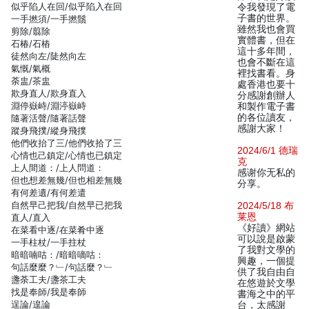
似乎陷人在回/似乎陷入在回
令我發現了電
子書的世界。
一手撚須/一手撚鬚
雖然我也會買
剪除/翦除
實體書，但在
石椿/石樁
這十多年間，
徒然向左/陡然向左
也會不斷在這
氣慨/氣概
裡找書看。身
荼盅/茶盅
處香港也要十
欺身直人/欺身直入
分感謝創辦人
淵停嶽峙/淵渟嶽峙
和製作電子書
的各位讀友，
隨著活聲/隨著話聲
感謝大家！
蹤身飛撲/縱身飛撲
他們收抬了三/他們收拾了三
2024/6/1 德瑞
心情也己鎮定/心情也已鎮定
克
上人間道：/上人問道：
感谢你无私的
但也想差無幾/但也相差無幾
分享。
有何差遺/有何差遣
自然早己把我/自然早已把我
2024/5/18 布
莱恩
直人/直入
《好讀》網站
在菜看中逐/在菜肴中逐
可以說是啟蒙
一手柱杖/一手拄杖
了我對文學的
暗暗喃咕：/暗暗嘀咕：
興趣，一個提
句話麼麼？﹂/句話麼？﹂
供了我自由自
盞荼工夫/盞茶工夫
在悠遊於文學
找是奉師/我是奉師
書海之中的平
逞論/遑論
台，太感謝