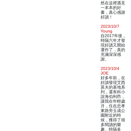
然在這裡遇見
一本本的好
書，真心感謝
好讀！
2023/10/7
Young
自2017年後，
時隔六年才發
現好讀又開始
運作了，真的
充滿深深感
謝。
2023/10/4
JOE
好多年前，在
好讀發現艾西
莫夫的基地系
列，還有科小
說海伯利昂，
讓我在年輕歲
月，住在忠孝
東路旁玉成公
園附近的時
候，獲得了很
多閱讀的樂
趣。時隔多