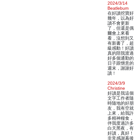
2024/3/14
Beatlebum
在好讀挖寶好
幾年，以為好
讀不會更新
了，但還是偶
爾會上來看
看，沒想到又
有新書了，超
級感動！好讀
真的陪我渡過
好多個通勤的
日子跟愜意的
週末，謝謝好
讀！
2024/3/9
Christine
好讀是我這個
文字工作者隨
時隨地的好朋
友，我有空就
上來，給我許
多精神糧食，
伴我度過許多
白天黑夜，有
好讀，真好！
非常感謝幕後