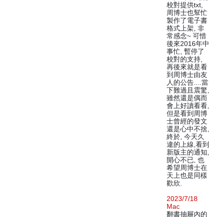
校對提供txt,
周博士也幫忙
製作了電子書
格式上架, 非
常感念~ 可惜
後來2016年中
事忙, 暫停了
校對的支持,
再後來就是看
到周博士由友
人的公告....當
下難過且震驚,
雖然還是偶而
會上好讀看看,
但是看到周博
士曾經的發文
還是心中不捨,
終於, 今天久
違的上線,看到
新版主的通知,
開心不已, 也
希望周博士在
天上也是同樣
歡欣.
2023/7/18
Mac
翻書抽屜內的