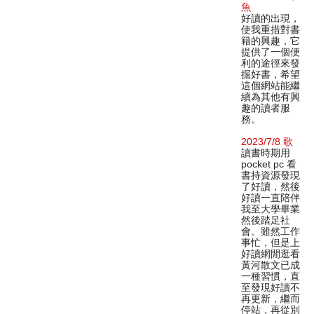
魚
好讀的出現，
使我重措對書
籍的興趣，它
提供了一個便
利的途徑來發
掘好書，希望
這個網站能繼
續為其他有興
趣的讀者服
務。
2023/7/8 歌
讀書時期用
pocket pc 看
書持資源發現
了好讀，然後
好讀一直陪伴
我至大學畢業
然後踏足社
會。雖然工作
事忙，但是上
好讀網閒逛看
黃河散文已成
一種習慣，直
至發現好讀不
再更新，繼而
停站，再從別