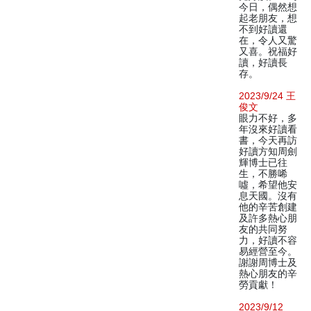
今日，偶然想
起老朋友，想
不到好讀還
在，令人又驚
又喜。祝福好
讀，好讀長
存。
2023/9/24 王
俊文
眼力不好，多
年沒來好讀看
書，今天再訪
好讀方知周劍
輝博士已往
生，不勝唏
噓，希望他安
息天國。沒有
他的辛苦創建
及許多熱心朋
友的共同努
力，好讀不容
易經營至今。
謝謝周博士及
熱心朋友的辛
勞貢獻！
2023/9/12