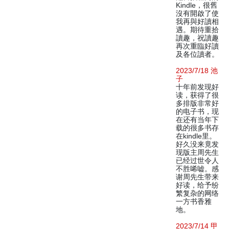
Kindle，很舊
沒有開啟了使
我再與好讀相
遇。期待重拾
讀趣，祝讀趣
再次重臨好讀
及各位讀者。
2023/7/18 池
子
十年前发现好
读，获得了很
多排版非常好
的电子书，现
在还有当年下
载的很多书存
在kindle里。
好久没来竟发
现版主周先生
已经过世令人
不胜唏嘘。感
谢周先生带来
好读，给予纷
繁复杂的网络
一方书香雅
地。
2023/7/14 甲