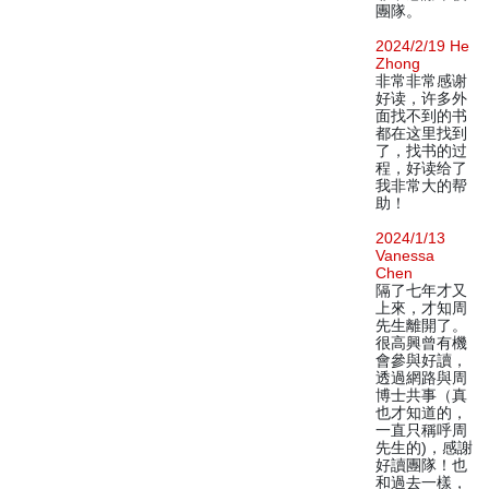
團隊。
2024/2/19 He
Zhong
非常非常感谢
好读，许多外
面找不到的书
都在这里找到
了，找书的过
程，好读给了
我非常大的帮
助！
2024/1/13
Vanessa
Chen
隔了七年才又
上來，才知周
先生離開了。
很高興曾有機
會參與好讀，
透過網路與周
博士共事（真
也才知道的，
一直只稱呼周
先生的)，感謝
好讀團隊！也
和過去一樣，