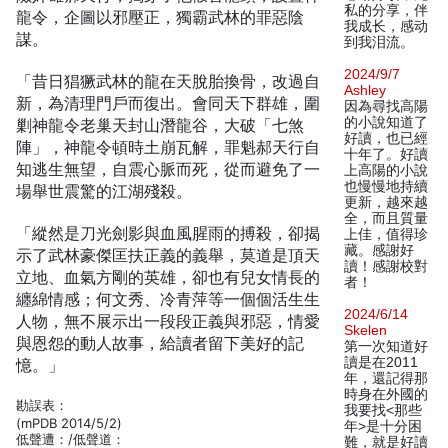
私的分享，伴
龍令，企圖以邪壓正，獨霸武林的罪惡陰
我成长，感动
謀。
到我泪流。
2024/9/7
「昔日猖獗武林的龍在天脫胎換骨，改過自
Ashley
新，為清理門戶而復出。會同天下群雄，圍
因為尋找高陽
的小說知道了
剿神龍令老巢天封山潛龍谷，大破「七煞
好讀，也已經
陣」，神龍令頓時土崩瓦解，罪魁郝天行自
十年了。好讀
知逃生無望，自震心脈而死，從而避免了一
上高陽的小說
也慢慢地持續
場舉世震驚的江湖殘殺。
更新，越來越
全，而且質量
「縱然是刀光劍影與血風腥雨的搏殺，卻揭
上佳，值得珍
藏。感謝好
示了武林豪傑匡扶正義的義舉，莫道是頂天
讀！感謝校對
立地、血氣方剛的英雄，卻也有兒女情長的
者！
纏綿情感；何文秀、冷青萍等一個個活生生
2024/6/14
人物，無不展示出一段段正義與邪惡，情愛
Skelen
與恩怨的動人故事，給讀者留下美好的記
第一次知道好
讀是在2011
憶。」
年，還記得那
時身在外國的
勘誤表：
我要找<那些
(mPDB 2014/5/2)
年>是十分困
低聲遭：/低聲道：
難，就是好讀