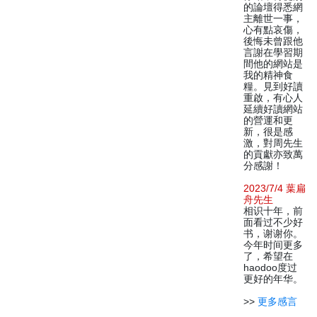
的論壇得悉網
主離世一事，
心有點哀傷，
後悔未曾跟他
言謝在學習期
間他的網站是
我的精神食
糧。見到好讀
重啟，有心人
延續好讀網站
的營運和更
新，很是感
激，對周先生
的貢獻亦致萬
分感謝！
2023/7/4 葉扁
舟先生
相识十年，前
面看过不少好
书，谢谢你。
今年时间更多
了，希望在
haodoo度过
更好的年华。
>>
更多感言