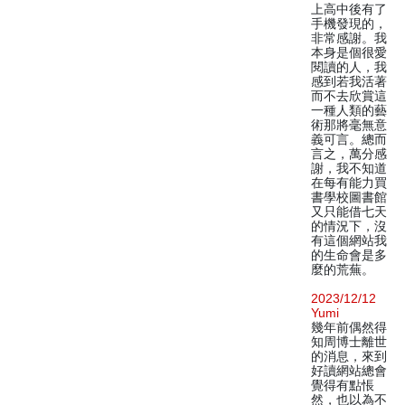
上高中後有了
手機發現的，
非常感謝。我
本身是個很愛
閱讀的人，我
感到若我活著
而不去欣賞這
一種人類的藝
術那將毫無意
義可言。總而
言之，萬分感
謝，我不知道
在每有能力買
書學校圖書館
又只能借七天
的情況下，沒
有這個網站我
的生命會是多
麼的荒蕪。
2023/12/12
Yumi
幾年前偶然得
知周博士離世
的消息，來到
好讀網站總會
覺得有點悵
然，也以為不