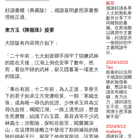
蘇菲
感謝好讀各界
好讀書櫃《典藏版》，感謝嘉明參照原書整
人士的無私奉
理校正過。
獻并分享了不
同種類的書
藏。在異地難
東方玉《降龍珠》提要
以購買中文書
籍，好讀提供
大陸版有內容簡介如下：
一個很好的中
文書閱讀平
台。
「二十年前，七大劍派聯手掃平了猖獗武林
的龍在天後，江湖上倒也安寧了數年。然
2024/10/20
Tao
而，看似平靜的武林，卻又隱蓄著一場更大
粗暴的以信用
的陰謀。
卡感謝好讀團
隊的無償奉
獻。懇請各位
「事出有因，十二年前，為人正派，享譽天
讀友有錢出
下的君子劍卓立方突遭暗算。一顆「寒鐵念
錢，有力出
力，讓好讀生
珠」成為唯一尋仇的佐證。少俠卓玉祥為父
生不息，也讓
尋仇血恨，獨闖江湖。一路上遇兇頑，歷盡
周博士恩澤廣
生死磨難，結識了白玉霜、慕容貞等不少武
被不熄°
林義士；涉艱險，探蛇谷龍宮，闖竇圖深
2024/9/13
山，在這撲朔迷離之中發現了欺師滅祖的陰
maliang
險奸雄郝天行，揭穿了他假冒龍頭，設置神
感谢好读，无