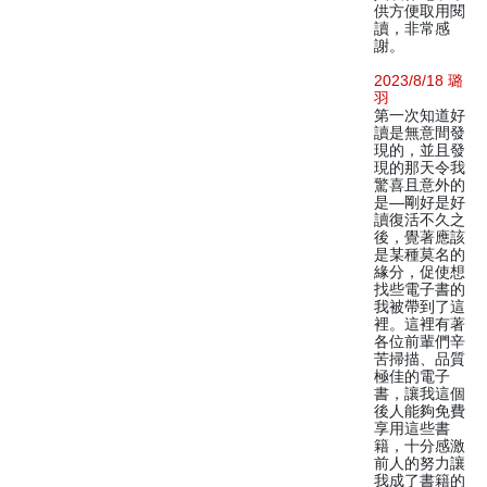
供方便取用閱
讀，非常感
謝。
2023/8/18 璐
羽
第一次知道好
讀是無意間發
現的，並且發
現的那天令我
驚喜且意外的
是—剛好是好
讀復活不久之
後，覺著應該
是某種莫名的
緣分，促使想
找些電子書的
我被帶到了這
裡。這裡有著
各位前輩們辛
苦掃描、品質
極佳的電子
書，讓我這個
後人能夠免費
享用這些書
籍，十分感激
前人的努力讓
我成了書籍的