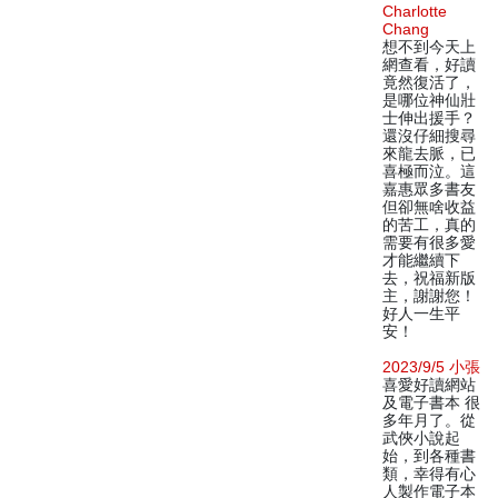
Charlotte
Chang
想不到今天上
網查看，好讀
竟然復活了，
是哪位神仙壯
士伸出援手？
還沒仔細搜尋
來龍去脈，已
喜極而泣。這
嘉惠眾多書友
但卻無啥收益
的苦工，真的
需要有很多愛
才能繼續下
去，祝福新版
主，謝謝您！
好人一生平
安！
2023/9/5 小張
喜愛好讀網站
及電子書本 很
多年月了。從
武俠小說起
始，到各種書
類，幸得有心
人製作電子本