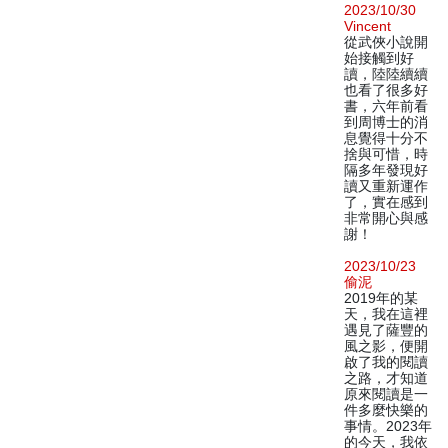
2023/10/30
Vincent
從武俠小說開
始接觸到好
讀，陸陸續續
也看了很多好
書，六年前看
到周博士的消
息覺得十分不
捨與可惜，時
隔多年發現好
讀又重新運作
了，實在感到
非常開心與感
謝！
2023/10/23
偷泥
2019年的某
天，我在這裡
遇見了薩豐的
風之影，便開
啟了我的閱讀
之路，才知道
原來閱讀是一
件多麼快樂的
事情。2023年
的今天，我依