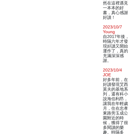
然在這裡遇見
一本本的好
書，真心感謝
好讀！
2023/10/7
Young
自2017年後，
時隔六年才發
現好讀又開始
運作了，真的
充滿深深感
謝。
2023/10/4
JOE
好多年前，在
好讀發現艾西
莫夫的基地系
列，還有科小
說海伯利昂，
讓我在年輕歲
月，住在忠孝
東路旁玉成公
園附近的時
候，獲得了很
多閱讀的樂
趣。時隔多