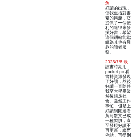
魚
好讀的出現，
使我重措對書
籍的興趣，它
提供了一個便
利的途徑來發
掘好書，希望
這個網站能繼
續為其他有興
趣的讀者服
務。
2023/7/8 歌
讀書時期用
pocket pc 看
書持資源發現
了好讀，然後
好讀一直陪伴
我至大學畢業
然後踏足社
會。雖然工作
事忙，但是上
好讀網閒逛看
黃河散文已成
一種習慣，直
至發現好讀不
再更新，繼而
停站，再從別