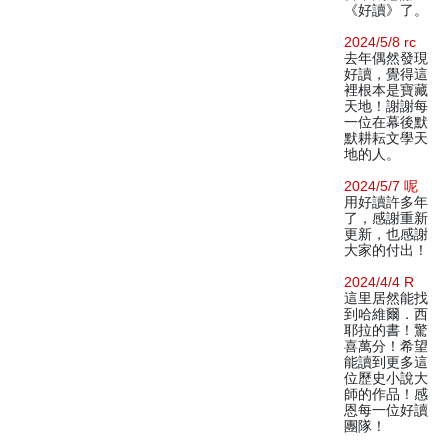
《好讀》了。
2024/5/8 rc
去年偶然發現
好讀，覺得這
裡根本是寶藏
天地！謝謝每
一位在幕後默
默耕耘文學天
地的人。
2024/5/7 呢
用好讀許多年
了，感謝重新
更新，也感謝
大家的付出！
2024/4/4 R
這里居然能找
到哈維爾．西
耶拉的書！驚
喜萬分！希望
能讀到更多這
位歷史小說大
師的作品！感
恩每一位好讀
團隊！