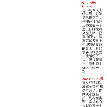
Charlotte
Chang
想不到今天上
網查看，好讀
竟然復活了，
是哪位神仙壯
士伸出援手？
還沒仔細搜尋
來龍去脈，已
喜極而泣。這
嘉惠眾多書友
但卻無啥收益
的苦工，真的
需要有很多愛
才能繼續下
去，祝福新版
主，謝謝您！
好人一生平
安！
2023/9/5 小張
喜愛好讀網站
及電子書本 很
多年月了。從
武俠小說起
始，到各種書
類，幸得有心
人製作電子本