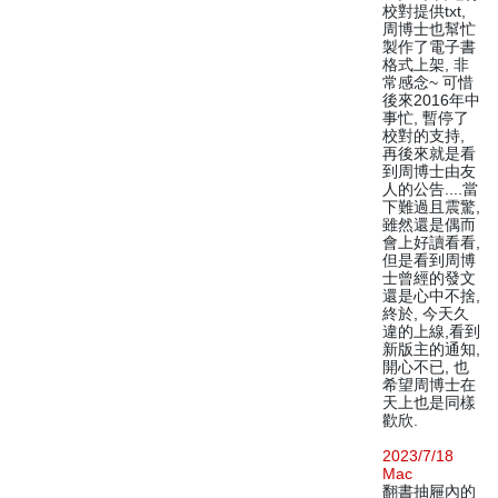
校對提供txt,
周博士也幫忙
製作了電子書
格式上架, 非
常感念~ 可惜
後來2016年中
事忙, 暫停了
校對的支持,
再後來就是看
到周博士由友
人的公告....當
下難過且震驚,
雖然還是偶而
會上好讀看看,
但是看到周博
士曾經的發文
還是心中不捨,
終於, 今天久
違的上線,看到
新版主的通知,
開心不已, 也
希望周博士在
天上也是同樣
歡欣.
2023/7/18
Mac
翻書抽屜內的