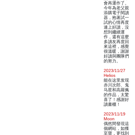
會再運作了。
今年為老父親
添購電子閱讀
器，抱著試一
試的心情再度
連上好讀，沒
想到繼續運
作，還有這麼
多讀友再度回
來這裡，感覺
很溫暖，謝謝
好讀與團隊們
的努力。
2023/11/27
Helios
能在这里发现
赤川次郎、鬼
马星和高羅佩
的作品，太驚
喜了！感謝好
讀書櫃！
2023/11/19
Moon
偶然間發現這
個網站，如獲
至寶，更找到