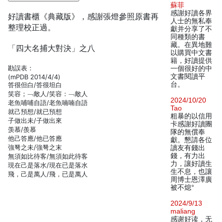
蘇菲
感謝好讀各界
好讀書櫃《典藏版》，感謝張燈參照原書再
人士的無私奉
整理校正過。
獻并分享了不
同種類的書
藏。在異地難
「四大名捕大對決」之八
以購買中文書
籍，好讀提供
勘誤表：
一個很好的中
文書閱讀平
(mPDB 2014/4/4)
台。
答很但白/答很坦白
笑容；﹁敵人/笑容：﹁敵人
2024/10/20
老魚哺哺自語/老魚喃喃自語
Tao
就己預想/就已預想
粗暴的以信用
子做出未/子做出來
卡感謝好讀團
羡慕/羨慕
隊的無償奉
他己答應/他已答應
獻。懇請各位
強弩之未/強弩之末
讀友有錢出
錢，有力出
無須如比待客/無須如此待客
力，讓好讀生
現在己是落水/現在已是落水
生不息，也讓
飛，己是萬人/飛，已是萬人
周博士恩澤廣
被不熄°
2024/9/13
maliang
感谢好读，无