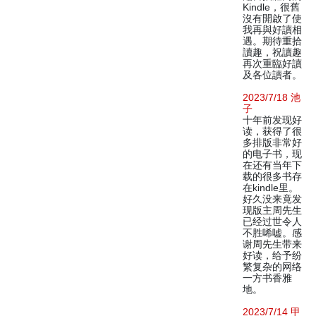
Kindle，很舊
沒有開啟了使
我再與好讀相
遇。期待重拾
讀趣，祝讀趣
再次重臨好讀
及各位讀者。
2023/7/18 池
子
十年前发现好
读，获得了很
多排版非常好
的电子书，现
在还有当年下
载的很多书存
在kindle里。
好久没来竟发
现版主周先生
已经过世令人
不胜唏嘘。感
谢周先生带来
好读，给予纷
繁复杂的网络
一方书香雅
地。
2023/7/14 甲