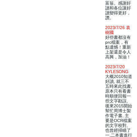
富翁。感謝好
讀和各位讓好
讀變得更好，
讚。
2023/7/26 袁
樹國
好些書都沒有
prc檔案，有
點遺憾！重新
上架還是令人
高興，加油！
2023/7/20
KYLESONG
大概2010知道
好讀, 就三不
五時來此找書,
原本只有看書
時順便回報一
些文字勘誤,
後來2015開始
幫忙周博士製
作電子書, 主
要是OCR檔案
的文字校對,
也曾經掃瞄了
一,二本書進行