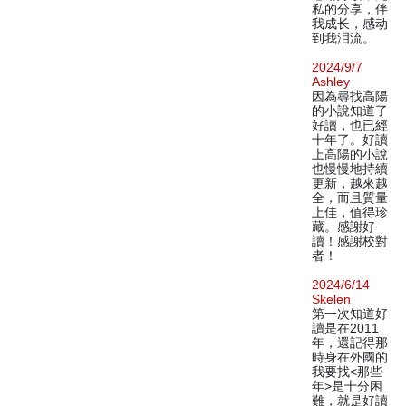
私的分享，伴
我成长，感动
到我泪流。
2024/9/7
Ashley
因為尋找高陽
的小說知道了
好讀，也已經
十年了。好讀
上高陽的小說
也慢慢地持續
更新，越來越
全，而且質量
上佳，值得珍
藏。感謝好
讀！感謝校對
者！
2024/6/14
Skelen
第一次知道好
讀是在2011
年，還記得那
時身在外國的
我要找<那些
年>是十分困
難，就是好讀