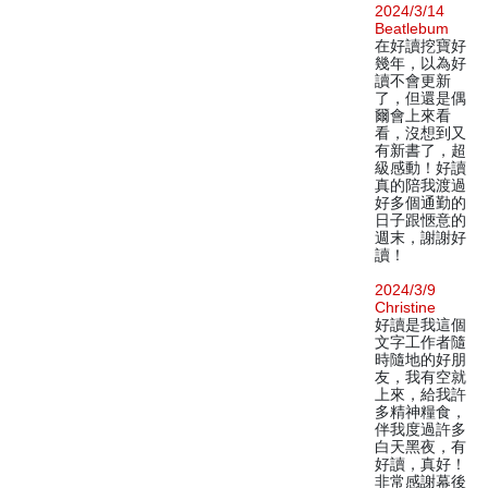
2024/3/14
Beatlebum
在好讀挖寶好
幾年，以為好
讀不會更新
了，但還是偶
爾會上來看
看，沒想到又
有新書了，超
級感動！好讀
真的陪我渡過
好多個通勤的
日子跟愜意的
週末，謝謝好
讀！
2024/3/9
Christine
好讀是我這個
文字工作者隨
時隨地的好朋
友，我有空就
上來，給我許
多精神糧食，
伴我度過許多
白天黑夜，有
好讀，真好！
非常感謝幕後