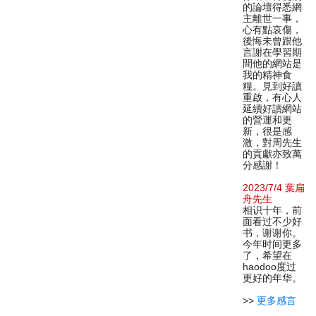
的論壇得悉網
主離世一事，
心有點哀傷，
後悔未曾跟他
言謝在學習期
間他的網站是
我的精神食
糧。見到好讀
重啟，有心人
延續好讀網站
的營運和更
新，很是感
激，對周先生
的貢獻亦致萬
分感謝！
2023/7/4 葉扁
舟先生
相识十年，前
面看过不少好
书，谢谢你。
今年时间更多
了，希望在
haodoo度过
更好的年华。
>>
更多感言