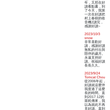
年，又想在好
讀看點書，到
了今天，我第
一次在好讀把
村上春樹的收
音機2讀完，
感謝好讀~
2023/10/3
snow
非常喜歡好
讀，感謝好讀
無私的付出與
陪伴的歲月。
永遠支持好
讀。祝福好讀
長長久久。
2023/9/24
Tomcat Chou
從2006年起，
好讀就這麼伴
我度過了這麼
長的時間。直
到2017.12的
噩耗傳來，我
以為就此不再
見好讀。直到