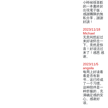
小時候很喜歡
的一本書終於
出現電子版，
感謝團隊的無
私分享，謝謝
好讀！
2023/11/18
Michael
无意间想起过
来好读怀念一
下。竟然是惊
喜！好读活过
来了！感恩 感
谢。
2023/11/5
angsila
每周上好读看
看是否有新
书，这已经成
了一个习惯。
这种陪伴是一
种舒服的，充
满确定感的安
心。感谢好
读。