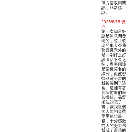
供方便取用閱
讀，非常感
謝。
2023/8/18 璐
羽
第一次知道好
讀是無意間發
現的，並且發
現的那天令我
驚喜且意外的
是—剛好是好
讀復活不久之
後，覺著應該
是某種莫名的
緣分，促使想
找些電子書的
我被帶到了這
裡。這裡有著
各位前輩們辛
苦掃描、品質
極佳的電子
書，讓我這個
後人能夠免費
享用這些書
籍，十分感激
前人的努力讓
我成了書籍的