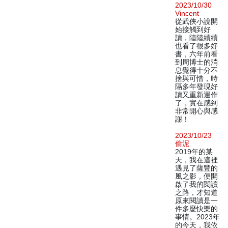
2023/10/30
Vincent
從武俠小說開
始接觸到好
讀，陸陸續續
也看了很多好
書，六年前看
到周博士的消
息覺得十分不
捨與可惜，時
隔多年發現好
讀又重新運作
了，實在感到
非常開心與感
謝！
2023/10/23
偷泥
2019年的某
天，我在這裡
遇見了薩豐的
風之影，便開
啟了我的閱讀
之路，才知道
原來閱讀是一
件多麼快樂的
事情。2023年
的今天，我依