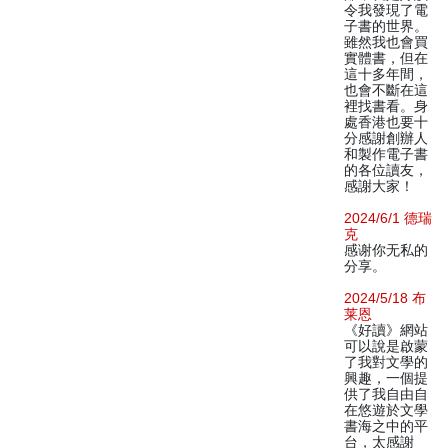
令我發現了電
子書的世界。
雖然我也會買
實體書，但在
這十多年間，
也會不斷在這
裡找書看。身
處香港也要十
分感謝創辦人
和製作電子書
的各位讀友，
感謝大家！
2024/6/1 德瑞
克
感谢你无私的
分享。
2024/5/18 布
莱恩
《好讀》網站
可以說是啟蒙
了我對文學的
興趣，一個提
供了我自由自
在悠遊於文學
書海之中的平
台，太感謝