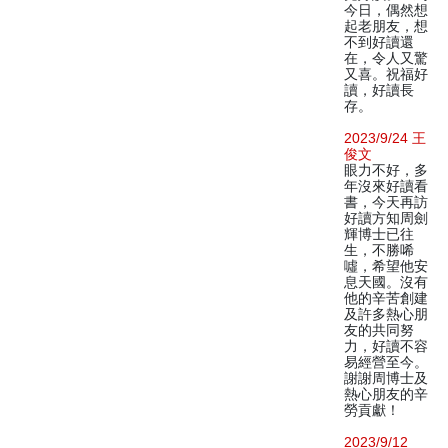
今日，偶然想
起老朋友，想
不到好讀還
在，令人又驚
又喜。祝福好
讀，好讀長
存。
2023/9/24 王
俊文
眼力不好，多
年沒來好讀看
書，今天再訪
好讀方知周劍
輝博士已往
生，不勝唏
噓，希望他安
息天國。沒有
他的辛苦創建
及許多熱心朋
友的共同努
力，好讀不容
易經營至今。
謝謝周博士及
熱心朋友的辛
勞貢獻！
2023/9/12