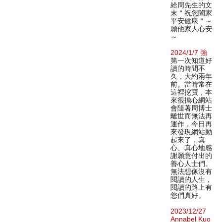
給周先生的文
末＂祝您闔家
平安健康＂～
願他家人心安
～
2024/1/7 強
第一次知道好
讀的時間不
久，大約兩年
前。當時常在
這裡挖寶，本
來很擔心網站
會隨著周博士
離世而無法再
運作，今日再
來發現網站動
起來了，真
心、真心地感
謝願意付出的
善心人士們。
無法想像沒有
閱讀的人生，
閱讀的路上有
您們真好。
2023/12/27
Annabel Kuo