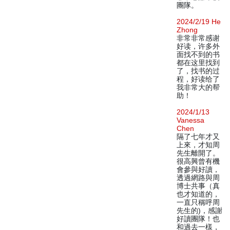
團隊。
2024/2/19 He
Zhong
非常非常感谢
好读，许多外
面找不到的书
都在这里找到
了，找书的过
程，好读给了
我非常大的帮
助！
2024/1/13
Vanessa
Chen
隔了七年才又
上來，才知周
先生離開了。
很高興曾有機
會參與好讀，
透過網路與周
博士共事（真
也才知道的，
一直只稱呼周
先生的)，感謝
好讀團隊！也
和過去一樣，