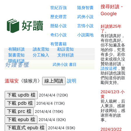
搜尋好讀 -
世紀百強
隨身智囊
Google
歷史煙雲
武俠小說
懸疑小說
言情小說
好讀第25年
了
。
奇幻小說
小說園地
有好讀真好，
有你也真好。
有聲書籍
但不知遍及各
有關好讀
讀友需知
勘誤需知
地的你，究竟
有多少。若你
製書需知
分工輸入
支持好讀
從未或很久沒
聯絡好讀
贊助過好讀，
武俠小說 書目
請按這裡
，贊
助好讀也讓我
們知道你的鼓
溫瑞安
《猿猴月》
說明
勵與支持。
2024/12/3 小
2014/4/4 (120K)
黄
前人栽树，后
2014/4/4 (113K)
人乘凉。感谢
好读网站，感
2014/4/4 (116K)
谢所有的故
2014/4/4 (92K)
事。
2014/4/4 (93K)
2024/10/22