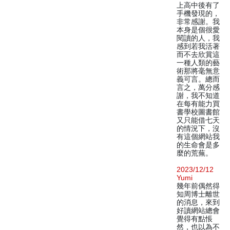
上高中後有了
手機發現的，
非常感謝。我
本身是個很愛
閱讀的人，我
感到若我活著
而不去欣賞這
一種人類的藝
術那將毫無意
義可言。總而
言之，萬分感
謝，我不知道
在每有能力買
書學校圖書館
又只能借七天
的情況下，沒
有這個網站我
的生命會是多
麼的荒蕪。
2023/12/12
Yumi
幾年前偶然得
知周博士離世
的消息，來到
好讀網站總會
覺得有點悵
然，也以為不