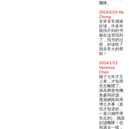
團隊。
2024/2/19 He
Zhong
非常非常感谢
好读，许多外
面找不到的书
都在这里找到
了，找书的过
程，好读给了
我非常大的帮
助！
2024/1/13
Vanessa
Chen
隔了七年才又
上來，才知周
先生離開了。
很高興曾有機
會參與好讀，
透過網路與周
博士共事（真
也才知道的，
一直只稱呼周
先生的)，感謝
好讀團隊！也
和過去一樣，