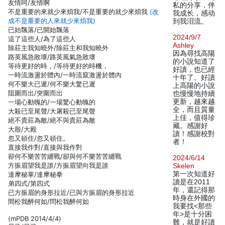
友情呵/友情啊
私的分享，伴
不是重要的來就少來煩我/不是重要的就少來煩我
(改
我成长，感动
成不是重要的人來就少來煩我)
到我泪流。
已始飄落/已開始飄落
2024/9/7
這了這些人/為了這些人
Ashley
除莊主我知曉外/除莊主和我知曉外
因為尋找高陽
路英風急敗壞/路英風氣急敗壞
的小說知道了
等待更好的時，/等待更好的時機，
好讀，也已經
一時流激盪於體內/一時流竄激盪於體內
十年了。好讀
何不樂大已遲/何不樂大驚已遲
上高陽的小說
阻圍而出/突圍而出
也慢慢地持續
更新，越來越
一場心動魄的/一場驚心動魄的
全，而且質量
大殺已至尾聲/大屠殺已至尾聲
上佳，值得珍
絕不貴莊為敵/絕不與貴莊為敵
藏。感謝好
大殷/大殿
讀！感謝校對
忽又頓住/忽又頓住。
者！
直接我作對/直接與我作對
卻何不樂苦苦纏戰/卻與何不樂苦苦纏戰
2024/6/14
方振眉望我是誰/方振眉望向我是誰
Skelen
第一次知道好
達摩秘掌/達摩秘拳
讀是在2011
弟四式/第四式
年，還記得那
已方振眉的身形拉近/已與方振眉的身形拉近
時身在外國的
間松我醉何如/問松我醉何如
我要找<那些
年>是十分困
(mPDB 2014/4/4)
難，就是好讀