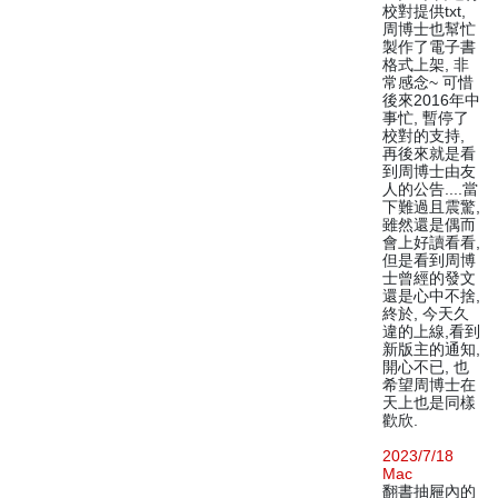
校對提供txt,
周博士也幫忙
製作了電子書
格式上架, 非
常感念~ 可惜
後來2016年中
事忙, 暫停了
校對的支持,
再後來就是看
到周博士由友
人的公告....當
下難過且震驚,
雖然還是偶而
會上好讀看看,
但是看到周博
士曾經的發文
還是心中不捨,
終於, 今天久
違的上線,看到
新版主的通知,
開心不已, 也
希望周博士在
天上也是同樣
歡欣.
2023/7/18
Mac
翻書抽屜內的