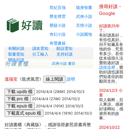
搜尋好讀 -
世紀百強
隨身智囊
Google
歷史煙雲
武俠小說
懸疑小說
言情小說
好讀第25年
了
。
奇幻小說
小說園地
有好讀真好，
有你也真好。
有聲書籍
但不知遍及各
有關好讀
讀友需知
勘誤需知
地的你，究竟
有多少。若你
製書需知
分工輸入
支持好讀
從未或很久沒
聯絡好讀
贊助過好讀，
武俠小說 書目
請按這裡
，贊
助好讀也讓我
們知道你的鼓
溫瑞安
《龍虎風雲》
說明
勵與支持。
2024/12/3 小
2014/4/4 (286K) 2014/10/3
黄
2014/4/4 (274K) 2014/10/3
前人栽树，后
人乘凉。感谢
2014/4/4 (191K) 2014/10/3
好读网站，感
2014/4/4 (191K) 2014/10/3
谢所有的故
事。
好讀書櫃《典藏版》，感謝張燈參照原書再整
2024/10/22