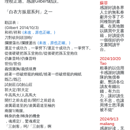
理校正過。感謝Gilbert勘誤。
蘇菲
感謝好讀各界
「白衣方振眉系列」之一
人士的無私奉
獻并分享了不
同種類的書
勘誤表：
藏。在異地難
(Gilbert 2014/10/3)
以購買中文書
和祥/祥和
(未改，原也正確。)
籍，好讀提供
刀對砍到頭頂時/
一個很好的中
攔腰蕩出/攔腰盪出
(未改，原也正確。)
文書閱讀平
運足十成功力，一掌劈下/運足十成功力，一掌劈下。
台。
從後硬硬把孫玉堂抱住/從後硬把孫玉堂抱住
仍象昔時/仍像昔時
2024/10/20
Tao
世怕/世伯
粗暴的以信用
義憤騰胸/義憤填膺
卡感謝好讀團
繞著一些破燈籠的糊紙/燒著一些破燈籠的糊紙
隊的無償奉
既己/既已
獻。懇請各位
試劍莊/試劍山莊
讀友有錢出
郭大定/郭天定
錢，有力出
牛高馬大/人高馬大
力，讓好讀生
開打之前去趕去/開打之前趕去
生不息，也讓
周博士恩澤廣
凌厲霸道至的/凌厲霸道至極的
被不熄°
兩腿1/兩腿。
轉身的會/轉身的機會
2024/9/13
，魂甫定/，驚魂甫定
maliang
「三劍客」呵/「三劍客」啊
感谢好读，无