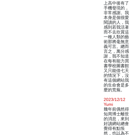
上高中後有了
手機發現的，
非常感謝。我
本身是個很愛
閱讀的人，我
感到若我活著
而不去欣賞這
一種人類的藝
術那將毫無意
義可言。總而
言之，萬分感
謝，我不知道
在每有能力買
書學校圖書館
又只能借七天
的情況下，沒
有這個網站我
的生命會是多
麼的荒蕪。
2023/12/12
Yumi
幾年前偶然得
知周博士離世
的消息，來到
好讀網站總會
覺得有點悵
然，也以為不