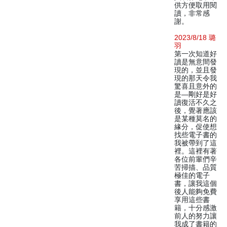
供方便取用閱
讀，非常感
謝。
2023/8/18 璐
羽
第一次知道好
讀是無意間發
現的，並且發
現的那天令我
驚喜且意外的
是—剛好是好
讀復活不久之
後，覺著應該
是某種莫名的
緣分，促使想
找些電子書的
我被帶到了這
裡。這裡有著
各位前輩們辛
苦掃描、品質
極佳的電子
書，讓我這個
後人能夠免費
享用這些書
籍，十分感激
前人的努力讓
我成了書籍的