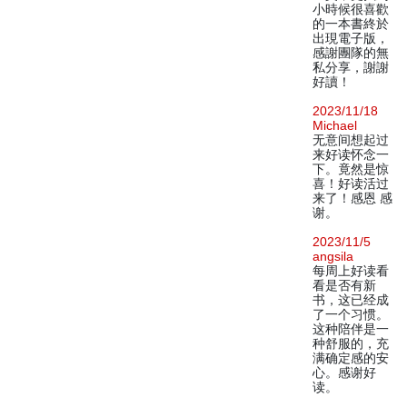
小時候很喜歡
的一本書終於
出現電子版，
感謝團隊的無
私分享，謝謝
好讀！
2023/11/18
Michael
无意间想起过
来好读怀念一
下。竟然是惊
喜！好读活过
来了！感恩 感
谢。
2023/11/5
angsila
每周上好读看
看是否有新
书，这已经成
了一个习惯。
这种陪伴是一
种舒服的，充
满确定感的安
心。感谢好
读。