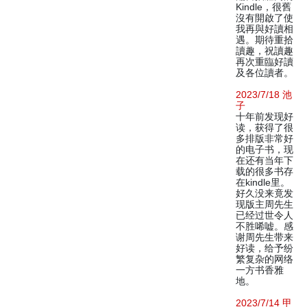
Kindle，很舊
沒有開啟了使
我再與好讀相
遇。期待重拾
讀趣，祝讀趣
再次重臨好讀
及各位讀者。
2023/7/18 池
子
十年前发现好
读，获得了很
多排版非常好
的电子书，现
在还有当年下
载的很多书存
在kindle里。
好久没来竟发
现版主周先生
已经过世令人
不胜唏嘘。感
谢周先生带来
好读，给予纷
繁复杂的网络
一方书香雅
地。
2023/7/14 甲