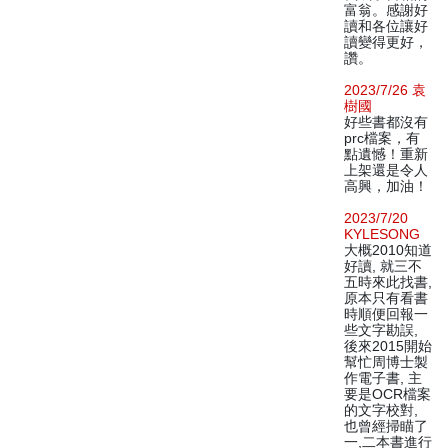
富翁。感謝好
讀和各位讓好
讀變得更好，
讚。
2023/7/26 袁
樹國
好些書都沒有
prc檔案，有
點遺憾！重新
上架還是令人
高興，加油！
2023/7/20
KYLESONG
大概2010知道
好讀, 就三不
五時來此找書,
原本只有看書
時順便回報一
些文字勘誤,
後來2015開始
幫忙周博士製
作電子書, 主
要是OCR檔案
的文字校對,
也曾經掃瞄了
一,二本書進行