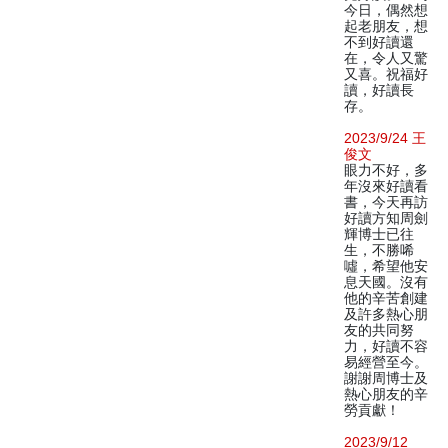
今日，偶然想
起老朋友，想
不到好讀還
在，令人又驚
又喜。祝福好
讀，好讀長
存。
2023/9/24 王
俊文
眼力不好，多
年沒來好讀看
書，今天再訪
好讀方知周劍
輝博士已往
生，不勝唏
噓，希望他安
息天國。沒有
他的辛苦創建
及許多熱心朋
友的共同努
力，好讀不容
易經營至今。
謝謝周博士及
熱心朋友的辛
勞貢獻！
2023/9/12