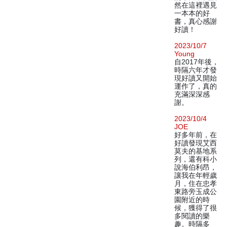
然在這裡遇見
一本本的好
書，真心感謝
好讀！
2023/10/7
Young
自2017年後，
時隔六年才發
現好讀又開始
運作了，真的
充滿深深感
謝。
2023/10/4
JOE
好多年前，在
好讀發現艾西
莫夫的基地系
列，還有科小
說海伯利昂，
讓我在年輕歲
月，住在忠孝
東路旁玉成公
園附近的時
候，獲得了很
多閱讀的樂
趣。時隔多