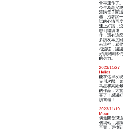
會再運作了。
今年為老父親
添購電子閱讀
器，抱著試一
試的心情再度
連上好讀，沒
想到繼續運
作，還有這麼
多讀友再度回
來這裡，感覺
很溫暖，謝謝
好讀與團隊們
的努力。
2023/11/27
Helios
能在这里发现
赤川次郎、鬼
马星和高羅佩
的作品，太驚
喜了！感謝好
讀書櫃！
2023/11/19
Moon
偶然間發現這
個網站，如獲
至寶，更找到