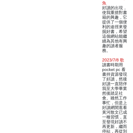
魚
好讀的出現，
使我重措對書
籍的興趣，它
提供了一個便
利的途徑來發
掘好書，希望
這個網站能繼
續為其他有興
趣的讀者服
務。
2023/7/8 歌
讀書時期用
pocket pc 看
書持資源發現
了好讀，然後
好讀一直陪伴
我至大學畢業
然後踏足社
會。雖然工作
事忙，但是上
好讀網閒逛看
黃河散文已成
一種習慣，直
至發現好讀不
再更新，繼而
停站，再從別