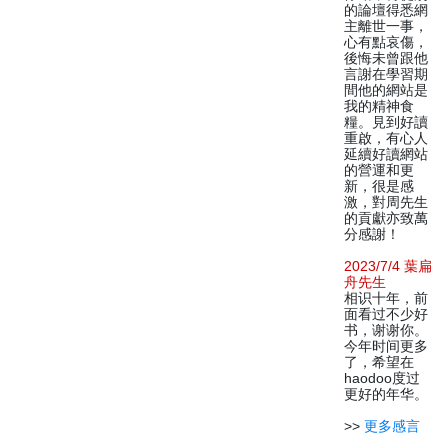
的論壇得悉網
主離世一事，
心有點哀傷，
後悔未曾跟他
言謝在學習期
間他的網站是
我的精神食
糧。見到好讀
重啟，有心人
延續好讀網站
的營運和更
新，很是感
激，對周先生
的貢獻亦致萬
分感謝！
2023/7/4 葉扁
舟先生
相识十年，前
面看过不少好
书，谢谢你。
今年时间更多
了，希望在
haodoo度过
更好的年华。
>>
更多感言