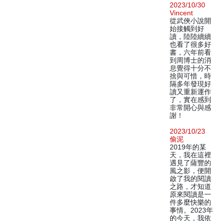
2023/10/30
Vincent
從武俠小說開
始接觸到好
讀，陸陸續續
也看了很多好
書，六年前看
到周博士的消
息覺得十分不
捨與可惜，時
隔多年發現好
讀又重新運作
了，實在感到
非常開心與感
謝！
2023/10/23
偷泥
2019年的某
天，我在這裡
遇見了薩豐的
風之影，便開
啟了我的閱讀
之路，才知道
原來閱讀是一
件多麼快樂的
事情。2023年
的今天，我依