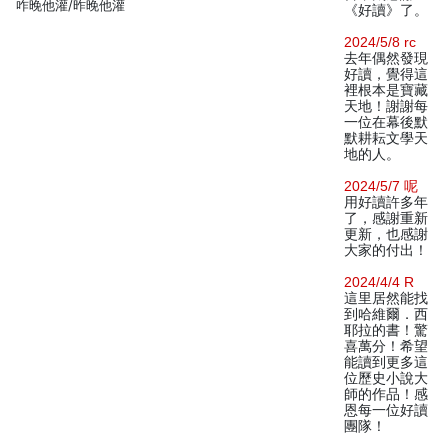
咋晚他灌/昨晚他灌
《好讀》了。
2024/5/8 rc
去年偶然發現
好讀，覺得這
裡根本是寶藏
天地！謝謝每
一位在幕後默
默耕耘文學天
地的人。
2024/5/7 呢
用好讀許多年
了，感謝重新
更新，也感謝
大家的付出！
2024/4/4 R
這里居然能找
到哈維爾．西
耶拉的書！驚
喜萬分！希望
能讀到更多這
位歷史小說大
師的作品！感
恩每一位好讀
團隊！