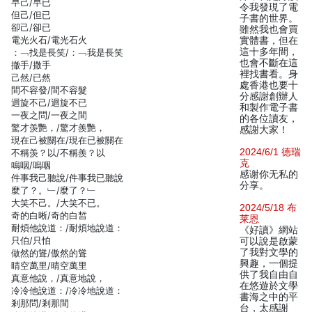
早己/早已
令我發現了電
但己/但已
子書的世界。
卻己/卻已
雖然我也會買
電光火石/電光石火
實體書，但在
這十多年間，
：﹁找是長笑/：﹁我是長笑
也會不斷在這
撤手/撒手
裡找書看。身
己然/已然
處香港也要十
間不容發/間不容髮
分感謝創辦人
迴旋不己/迴旋不已
和製作電子書
一夜之問/一夜之間
的各位讀友，
驚才羡艷，/驚才羨艷，
感謝大家！
現在己被關在/現在已被關在
2024/6/1 德瑞
不稱羡？以/不稱羨？以
克
鳴咽/嗚咽
感谢你无私的
件事我己聽說/件事我已聽說
分享。
麼了？。﹂/麼了？﹂
大笑不己。/大笑不已。
2024/5/18 布
奇的白晰/奇的白皙
莱恩
耐煩他說道：/耐煩地說道：
《好讀》網站
只伯/只怕
可以說是啟蒙
了我對文學的
做然的聳/傲然的聳
興趣，一個提
睛空萬里/晴空萬里
供了我自由自
真意他說，/真意地說，
在悠遊於文學
冷冷他說道：/冷冷地說道：
書海之中的平
剎那問/剎那間
台，太感謝