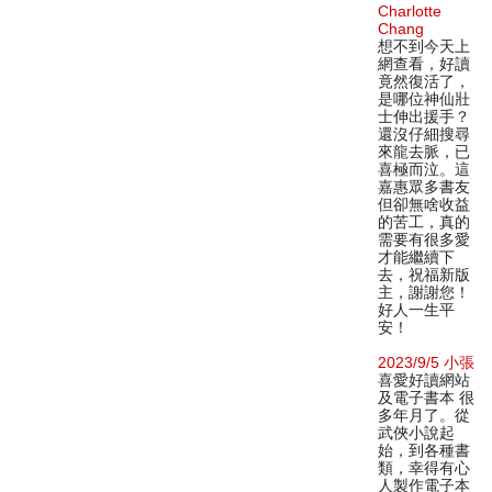
Charlotte
Chang
想不到今天上
網查看，好讀
竟然復活了，
是哪位神仙壯
士伸出援手？
還沒仔細搜尋
來龍去脈，已
喜極而泣。這
嘉惠眾多書友
但卻無啥收益
的苦工，真的
需要有很多愛
才能繼續下
去，祝福新版
主，謝謝您！
好人一生平
安！
2023/9/5 小張
喜愛好讀網站
及電子書本 很
多年月了。從
武俠小說起
始，到各種書
類，幸得有心
人製作電子本