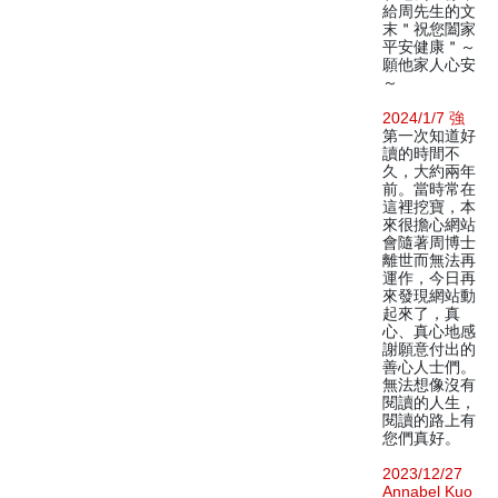
給周先生的文
末＂祝您闔家
平安健康＂～
願他家人心安
～
2024/1/7 強
第一次知道好
讀的時間不
久，大約兩年
前。當時常在
這裡挖寶，本
來很擔心網站
會隨著周博士
離世而無法再
運作，今日再
來發現網站動
起來了，真
心、真心地感
謝願意付出的
善心人士們。
無法想像沒有
閱讀的人生，
閱讀的路上有
您們真好。
2023/12/27
Annabel Kuo