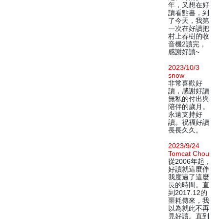
年，又想在好
讀看點書，到
了今天，我第
一次在好讀把
村上春樹的收
音機2讀完，
感謝好讀~
2023/10/3
snow
非常喜歡好
讀，感謝好讀
無私的付出與
陪伴的歲月。
永遠支持好
讀。祝福好讀
長長久久。
2023/9/24
Tomcat Chou
從2006年起，
好讀就這麼伴
我度過了這麼
長的時間。直
到2017.12的
噩耗傳來，我
以為就此不再
見好讀。直到