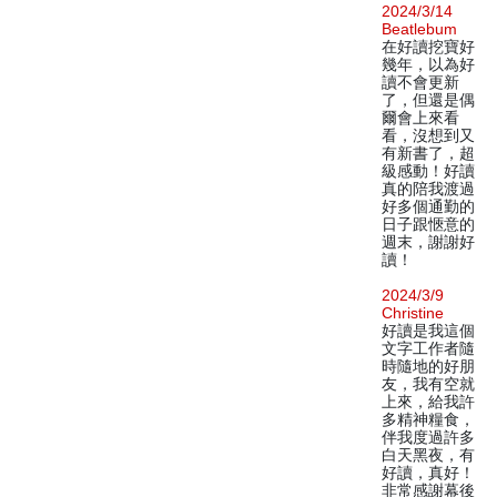
2024/3/14
Beatlebum
在好讀挖寶好
幾年，以為好
讀不會更新
了，但還是偶
爾會上來看
看，沒想到又
有新書了，超
級感動！好讀
真的陪我渡過
好多個通勤的
日子跟愜意的
週末，謝謝好
讀！
2024/3/9
Christine
好讀是我這個
文字工作者隨
時隨地的好朋
友，我有空就
上來，給我許
多精神糧食，
伴我度過許多
白天黑夜，有
好讀，真好！
非常感謝幕後