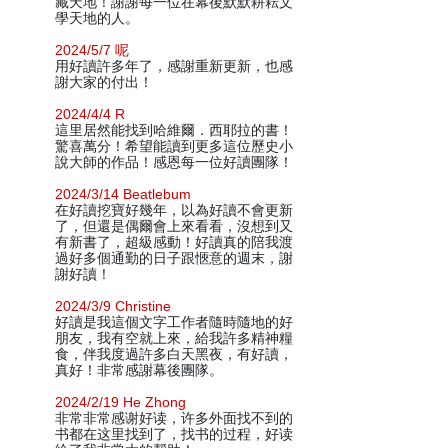
藏天地！謝謝每一位在幕後默默耕耘文
學天地的人。
2024/5/7 呢
用好讀許多年了，感謝重新更新，也感
謝大家的付出！
2024/4/4 R
這里居然能找到哈維爾．西耶拉的書！
驚喜萬分！希望能讀到更多這位歷史小
說大師的作品！感恩每一位好讀團隊！
2024/3/14 Beatlebum
在好讀挖寶好幾年，以為好讀不會更新
了，但還是偶爾會上來看看，沒想到又
有新書了，超級感動！好讀真的陪我渡
過好多個通勤的日子跟愜意的週末，謝
謝好讀！
2024/3/9 Christine
好讀是我這個文字工作者隨時隨地的好
朋友，我有空就上來，給我許多精神糧
食，伴我度過許多白天黑夜，有好讀，
真好！非常感謝幕後團隊。
2024/2/19 He Zhong
非常非常感谢好读，许多外面找不到的
书都在这里找到了，找书的过程，好读