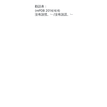
勘誤表：
(mPDB 2014/4/4)
沒有說慌。﹂/沒有說謊。﹂