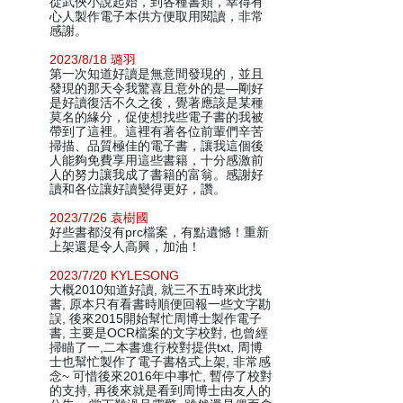
從武俠小說起始，到各種書類，幸得有
心人製作電子本供方便取用閱讀，非常
感謝。
2023/8/18 璐羽
第一次知道好讀是無意間發現的，並且
發現的那天令我驚喜且意外的是—剛好
是好讀復活不久之後，覺著應該是某種
莫名的緣分，促使想找些電子書的我被
帶到了這裡。這裡有著各位前輩們辛苦
掃描、品質極佳的電子書，讓我這個後
人能夠免費享用這些書籍，十分感激前
人的努力讓我成了書籍的富翁。感謝好
讀和各位讓好讀變得更好，讚。
2023/7/26 袁樹國
好些書都沒有prc檔案，有點遺憾！重新
上架還是令人高興，加油！
2023/7/20 KYLESONG
大概2010知道好讀, 就三不五時來此找
書, 原本只有看書時順便回報一些文字勘
誤, 後來2015開始幫忙周博士製作電子
書, 主要是OCR檔案的文字校對, 也曾經
掃瞄了一,二本書進行校對提供txt, 周博
士也幫忙製作了電子書格式上架, 非常感
念~ 可惜後來2016年中事忙, 暫停了校對
的支持, 再後來就是看到周博士由友人的