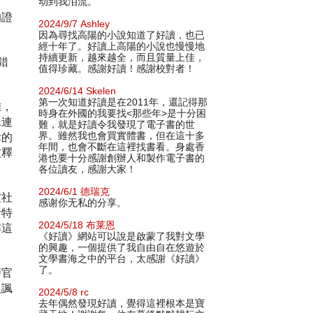
动到我泪流。
的證
2024/9/7 Ashley
因為尋找高陽的小說知道了好讀，也已
經十年了。好讀上高陽的小說也慢慢地
持續更新，越來越全，而且質量上佳，
錯
值得珍藏。感謝好讀！感謝校對者！
2024/6/14 Skelen
第一次知道好讀是在2011年，還記得那
難，
時身在外國的我要找<那些年>是十分困
二連
難，就是好讀令我發現了電子書的世
律的
界。雖然我也會買實體書，但在這十多
年間，也會不斷在這裡找書看。身處香
被釋
港也要十分感謝創辦人和製作電子書的
各位讀友，感謝大家！
2024/6/1 德瑞克
被社
感谢你无私的分享。
者特
2024/5/18 布莱恩
解這
《好讀》網站可以說是啟蒙了我對文學
的興趣，一個提供了我自由自在悠遊於
文學書海之中的平台，太感謝《好讀》
了。
警官
反諷
2024/5/8 rc
去年偶然發現好讀，覺得這裡根本是寶