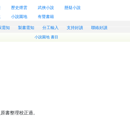
囊
歷史煙雲
武俠小說
懸疑小說
說
小說園地
有聲書籍
誤需知
製書需知
分工輸入
支持好讀
聯絡好讀
小說園地 書目
參照原書整理校正過。