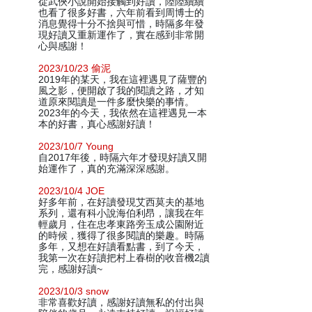
從武俠小說開始接觸到好讀，陸陸續續
也看了很多好書，六年前看到周博士的
消息覺得十分不捨與可惜，時隔多年發
現好讀又重新運作了，實在感到非常開
心與感謝！
2023/10/23 偷泥
2019年的某天，我在這裡遇見了薩豐的
風之影，便開啟了我的閱讀之路，才知
道原來閱讀是一件多麼快樂的事情。
2023年的今天，我依然在這裡遇見一本
本的好書，真心感謝好讀！
2023/10/7 Young
自2017年後，時隔六年才發現好讀又開
始運作了，真的充滿深深感謝。
2023/10/4 JOE
好多年前，在好讀發現艾西莫夫的基地
系列，還有科小說海伯利昂，讓我在年
輕歲月，住在忠孝東路旁玉成公園附近
的時候，獲得了很多閱讀的樂趣。時隔
多年，又想在好讀看點書，到了今天，
我第一次在好讀把村上春樹的收音機2讀
完，感謝好讀~
2023/10/3 snow
非常喜歡好讀，感謝好讀無私的付出與