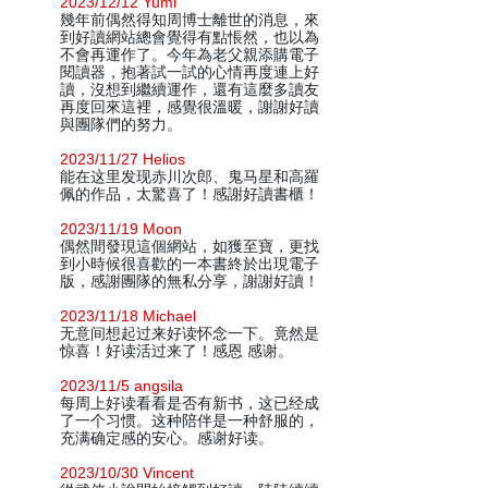
2023/12/12 Yumi
幾年前偶然得知周博士離世的消息，來
到好讀網站總會覺得有點悵然，也以為
不會再運作了。今年為老父親添購電子
閱讀器，抱著試一試的心情再度連上好
讀，沒想到繼續運作，還有這麼多讀友
再度回來這裡，感覺很溫暖，謝謝好讀
與團隊們的努力。
2023/11/27 Helios
能在这里发现赤川次郎、鬼马星和高羅
佩的作品，太驚喜了！感謝好讀書櫃！
2023/11/19 Moon
偶然間發現這個網站，如獲至寶，更找
到小時候很喜歡的一本書終於出現電子
版，感謝團隊的無私分享，謝謝好讀！
2023/11/18 Michael
无意间想起过来好读怀念一下。竟然是
惊喜！好读活过来了！感恩 感谢。
2023/11/5 angsila
每周上好读看看是否有新书，这已经成
了一个习惯。这种陪伴是一种舒服的，
充满确定感的安心。感谢好读。
2023/10/30 Vincent