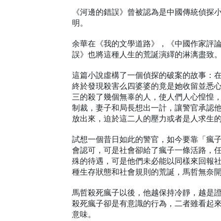
《河邊的錯誤》曾被認為是中國傳統偵探
明。
余華在《我的文學道路》，《中國作家評
誤》也將這種人生的荒誕演繹的淋漓盡致
這篇小說虛構了一個偵探的破案的故事：
終於發現殺害么四婆婆的竟是她收留並悉
三的殺了幾個無辜的人，使人們人心惶惶
制裁，妻子和局長想出一計，讓警官承認
放出來，迫於這二人的壓力或者是人求生
試想一個昔日如此的警官，如今要靠「瘋
會認可，可是社會卻給了瘋子一條活路，
殊的待遇，可是他們未必能以同樣來回報
種生存狀態和社會規則的荒誕，馬哲無奈
馬哲殺死瘋子以後，他越保持冷靜，越是
殺死瘋子卻是有意識的行為，二者雖看起
意味。