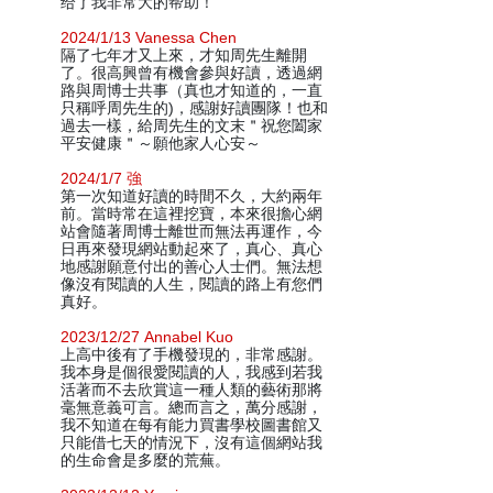
给了我非常大的帮助！
2024/1/13 Vanessa Chen
隔了七年才又上來，才知周先生離開
了。很高興曾有機會參與好讀，透過網
路與周博士共事（真也才知道的，一直
只稱呼周先生的)，感謝好讀團隊！也和
過去一樣，給周先生的文末＂祝您闔家
平安健康＂～願他家人心安～
2024/1/7 強
第一次知道好讀的時間不久，大約兩年
前。當時常在這裡挖寶，本來很擔心網
站會隨著周博士離世而無法再運作，今
日再來發現網站動起來了，真心、真心
地感謝願意付出的善心人士們。無法想
像沒有閱讀的人生，閱讀的路上有您們
真好。
2023/12/27 Annabel Kuo
上高中後有了手機發現的，非常感謝。
我本身是個很愛閱讀的人，我感到若我
活著而不去欣賞這一種人類的藝術那將
毫無意義可言。總而言之，萬分感謝，
我不知道在每有能力買書學校圖書館又
只能借七天的情況下，沒有這個網站我
的生命會是多麼的荒蕪。