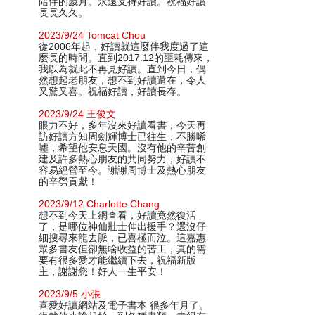
陪伴的歲月。永遠支持好讀。祝福好讀
長長久久。
2023/9/24 Tomcat Chou
從2006年起，好讀就這麼伴我度過了這
麼長的時間。直到2017.12的噩耗傳來，
我以為就此不再見好讀。直到今日，偶
然想起老朋友，想不到好讀還在，令人
又驚又喜。祝福好讀，好讀長存。
2023/9/24 王俊文
眼力不好，多年沒來好讀看書，今天再
訪好讀方知周劍輝博士已往生，不勝唏
噓，希望他安息天國。沒有他的辛苦創
建及許多熱心朋友的共同努力，好讀不
容易經營至今。謝謝周博士及熱心朋友
的辛勞貢獻！
2023/9/12 Charlotte Chang
想不到今天上網查看，好讀竟然復活
了，是哪位神仙壯士伸出援手？還沒仔
細搜尋來龍去脈，已喜極而泣。這嘉惠
眾多書友但卻無啥收益的苦工，真的需
要有很多愛才能繼續下去，祝福新版
主，謝謝您！好人一生平安！
2023/9/5 小張
喜愛好讀網站及電子書本 很多年月了。