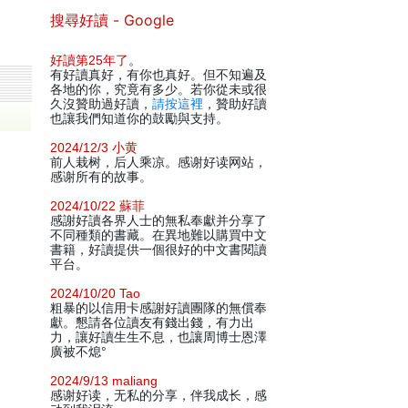
搜尋好讀 - Google
好讀第25年了
。
有好讀真好，有你也真好。但不知遍及
各地的你，究竟有多少。若你從未或很
久沒贊助過好讀，
請按這裡
，贊助好讀
也讓我們知道你的鼓勵與支持。
2024/12/3 小黄
前人栽树，后人乘凉。感谢好读网站，
感谢所有的故事。
2024/10/22 蘇菲
感謝好讀各界人士的無私奉獻并分享了
不同種類的書藏。在異地難以購買中文
書籍，好讀提供一個很好的中文書閱讀
平台。
2024/10/20 Tao
粗暴的以信用卡感謝好讀團隊的無償奉
獻。懇請各位讀友有錢出錢，有力出
力，讓好讀生生不息，也讓周博士恩澤
廣被不熄°
2024/9/13 maliang
感谢好读，无私的分享，伴我成长，感