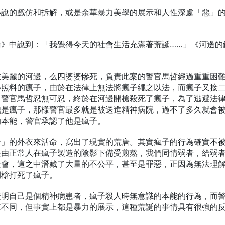
小說的戲仿和拆解，或是余華暴力美學的展示和人性深處「惡」
論》中說到：「我覺得今天的社會生活充滿著荒誕……」《河邊的
。
在美麗的河邊，么四婆婆慘死，負責此案的警官馬哲經過重重困
心照料的瘋子，由於在法律上無法將瘋子繩之以法，而瘋子又接
，警官馬哲忍無可忍，終於在河邊開槍殺死了瘋子，為了逃避法
他是瘋子，那樣警官最多就是被送進精神病院，過不了多久就會
的本能，警官承認了他是瘋子。
子」的外衣來活命，寫出了現實的荒唐。其實瘋子的行為確實不
任由正常人在瘋子製造的陰影下備受煎熬，我們同情弱者，給弱
社會，這之中潛藏了大量的不公平，甚至是罪惡，正因為無法理
開槍打死了瘋子。
證明自己是個精神病患者，瘋子殺人時無意識的本能的行為，而
來不同，但事實上都是暴力的展示，這種荒誕的事情具有很強的