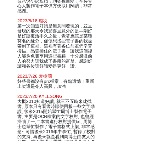
從武俠小說起始，到各種書類，幸得有
心人製作電子本供方便取用閱讀，非常
感謝。
2023/8/18 璐羽
第一次知道好讀是無意間發現的，並且
發現的那天令我驚喜且意外的是—剛好
是好讀復活不久之後，覺著應該是某種
莫名的緣分，促使想找些電子書的我被
帶到了這裡。這裡有著各位前輩們辛苦
掃描、品質極佳的電子書，讓我這個後
人能夠免費享用這些書籍，十分感激前
人的努力讓我成了書籍的富翁。感謝好
讀和各位讓好讀變得更好，讚。
2023/7/26 袁樹國
好些書都沒有prc檔案，有點遺憾！重新
上架還是令人高興，加油！
2023/7/20 KYLESONG
大概2010知道好讀, 就三不五時來此找
書, 原本只有看書時順便回報一些文字勘
誤, 後來2015開始幫忙周博士製作電子
書, 主要是OCR檔案的文字校對, 也曾經
掃瞄了一,二本書進行校對提供txt, 周博
士也幫忙製作了電子書格式上架, 非常感
念~ 可惜後來2016年中事忙, 暫停了校對
的支持, 再後來就是看到周博士由友人的