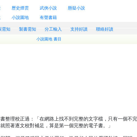
囊
歷史煙雲
武俠小說
懸疑小說
說
小說園地
有聲書籍
誤需知
製書需知
分工輸入
支持好讀
聯絡好讀
小說園地 書目
照原書整理校正過：「在網路上找不到完整的文字檔，只有一個不
，就照著逐文校對補足，算是第一個完整的電子書。」