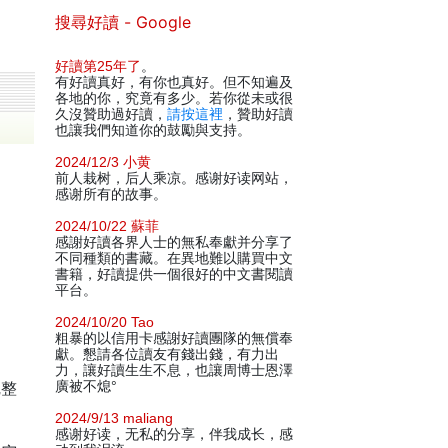
搜尋好讀 - Google
好讀第25年了
。
有好讀真好，有你也真好。但不知遍及
各地的你，究竟有多少。若你從未或很
久沒贊助過好讀，
請按這裡
，贊助好讀
也讓我們知道你的鼓勵與支持。
2024/12/3 小黄
前人栽树，后人乘凉。感谢好读网站，
感谢所有的故事。
2024/10/22 蘇菲
感謝好讀各界人士的無私奉獻并分享了
不同種類的書藏。在異地難以購買中文
書籍，好讀提供一個很好的中文書閱讀
平台。
2024/10/20 Tao
粗暴的以信用卡感謝好讀團隊的無償奉
獻。懇請各位讀友有錢出錢，有力出
力，讓好讀生生不息，也讓周博士恩澤
完整
廣被不熄°
2024/9/13 maliang
感谢好读，无私的分享，伴我成长，感