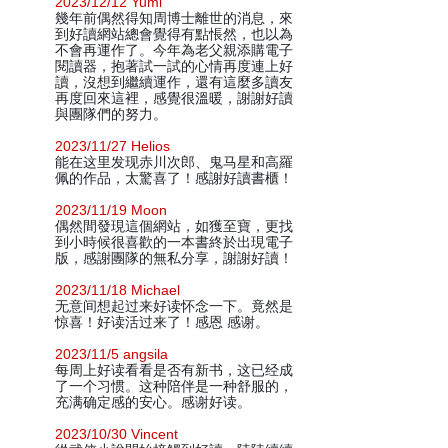
2023/12/12 Yumi
幾年前偶然得知周博士離世的消息，來
到好讀網站總會覺得有點悵然，也以為
不會再運作了。今年為老父親添購電子
閱讀器，抱著試一試的心情再度連上好
讀，沒想到繼續運作，還有這麼多讀友
再度回來這裡，感覺很溫暖，謝謝好讀
與團隊們的努力。
2023/11/27 Helios
能在这里发现赤川次郎、鬼马星和高羅
佩的作品，太驚喜了！感謝好讀書櫃！
2023/11/19 Moon
偶然間發現這個網站，如獲至寶，更找
到小時候很喜歡的一本書終於出現電子
版，感謝團隊的無私分享，謝謝好讀！
2023/11/18 Michael
无意间想起过来好读怀念一下。竟然是
惊喜！好读活过来了！感恩 感谢。
2023/11/5 angsila
每周上好读看看是否有新书，这已经成
了一个习惯。这种陪伴是一种舒服的，
充满确定感的安心。感谢好读。
2023/10/30 Vincent