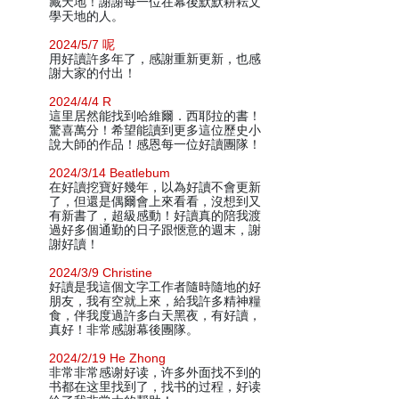
藏天地！謝謝每一位在幕後默默耕耘文
學天地的人。
2024/5/7 呢
用好讀許多年了，感謝重新更新，也感
謝大家的付出！
2024/4/4 R
這里居然能找到哈維爾．西耶拉的書！
驚喜萬分！希望能讀到更多這位歷史小
說大師的作品！感恩每一位好讀團隊！
2024/3/14 Beatlebum
在好讀挖寶好幾年，以為好讀不會更新
了，但還是偶爾會上來看看，沒想到又
有新書了，超級感動！好讀真的陪我渡
過好多個通勤的日子跟愜意的週末，謝
謝好讀！
2024/3/9 Christine
好讀是我這個文字工作者隨時隨地的好
朋友，我有空就上來，給我許多精神糧
食，伴我度過許多白天黑夜，有好讀，
真好！非常感謝幕後團隊。
2024/2/19 He Zhong
非常非常感谢好读，许多外面找不到的
书都在这里找到了，找书的过程，好读