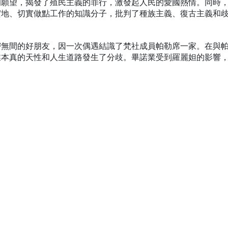
的願望，揭發了殖民主義的罪行，激發起人民的愛國熱情。同時
實地、切實做點工作的知識分子，批判了種族主義、復古主義和
密無間的好朋友，因一次偶遇結識了梵社成員帕勒席一家。在與
業本真的天性和人生道路發生了分歧。畢諾業受到羅麗妲的影響