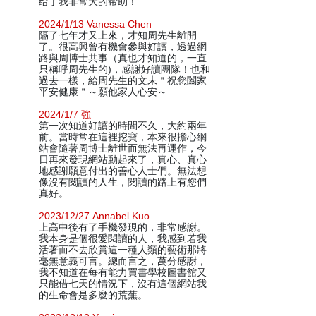
给了我非常大的帮助！
2024/1/13 Vanessa Chen
隔了七年才又上來，才知周先生離開
了。很高興曾有機會參與好讀，透過網
路與周博士共事（真也才知道的，一直
只稱呼周先生的)，感謝好讀團隊！也和
過去一樣，給周先生的文末＂祝您闔家
平安健康＂～願他家人心安～
2024/1/7 強
第一次知道好讀的時間不久，大約兩年
前。當時常在這裡挖寶，本來很擔心網
站會隨著周博士離世而無法再運作，今
日再來發現網站動起來了，真心、真心
地感謝願意付出的善心人士們。無法想
像沒有閱讀的人生，閱讀的路上有您們
真好。
2023/12/27 Annabel Kuo
上高中後有了手機發現的，非常感謝。
我本身是個很愛閱讀的人，我感到若我
活著而不去欣賞這一種人類的藝術那將
毫無意義可言。總而言之，萬分感謝，
我不知道在每有能力買書學校圖書館又
只能借七天的情況下，沒有這個網站我
的生命會是多麼的荒蕪。