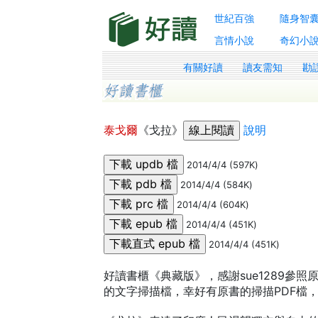
世紀百強
隨身智
言情小說
奇幻小
有關好讀
讀友需知
勘
泰戈爾
《戈拉》
說明
2014/4/4 (597K)
2014/4/4 (584K)
2014/4/4 (604K)
2014/4/4 (451K)
2014/4/4 (451K)
好讀書櫃《典藏版》，感謝sue1289參
的文字掃描檔，幸好有原書的掃描PDF檔