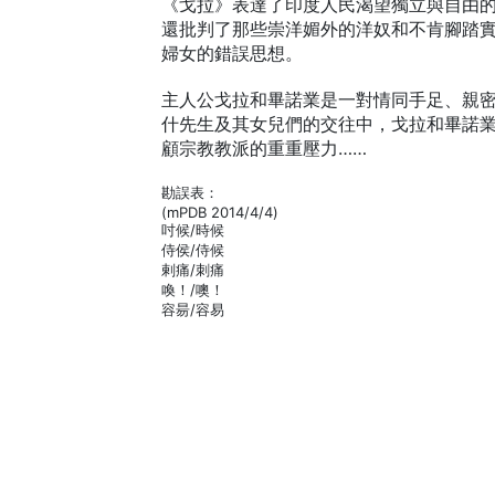
《戈拉》表達了印度人民渴望獨立與自由
還批判了那些崇洋媚外的洋奴和不肯腳踏
婦女的錯誤思想。
主人公戈拉和畢諾業是一對情同手足、親
什先生及其女兒們的交往中，戈拉和畢諾
顧宗教教派的重重壓力……
勘誤表：
(mPDB 2014/4/4)
吋候/時候
侍侯/侍候
剌痛/刺痛
喚！/噢！
容昜/容易