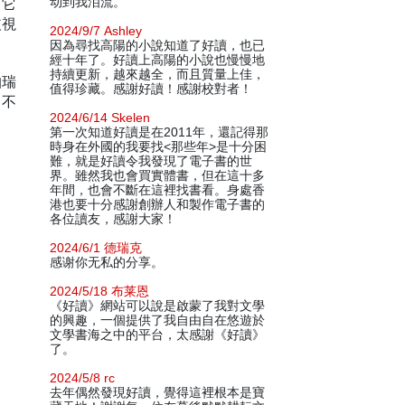
，它
动到我泪流。
歧視
2024/9/7 Ashley
因為尋找高陽的小說知道了好讀，也已
經十年了。好讀上高陽的小說也慢慢地
持續更新，越來越全，而且質量上佳，
帕瑞
值得珍藏。感謝好讀！感謝校對者！
，不
2024/6/14 Skelen
第一次知道好讀是在2011年，還記得那
時身在外國的我要找<那些年>是十分困
難，就是好讀令我發現了電子書的世
界。雖然我也會買實體書，但在這十多
年間，也會不斷在這裡找書看。身處香
港也要十分感謝創辦人和製作電子書的
各位讀友，感謝大家！
2024/6/1 德瑞克
感谢你无私的分享。
2024/5/18 布莱恩
《好讀》網站可以說是啟蒙了我對文學
的興趣，一個提供了我自由自在悠遊於
文學書海之中的平台，太感謝《好讀》
了。
2024/5/8 rc
去年偶然發現好讀，覺得這裡根本是寶