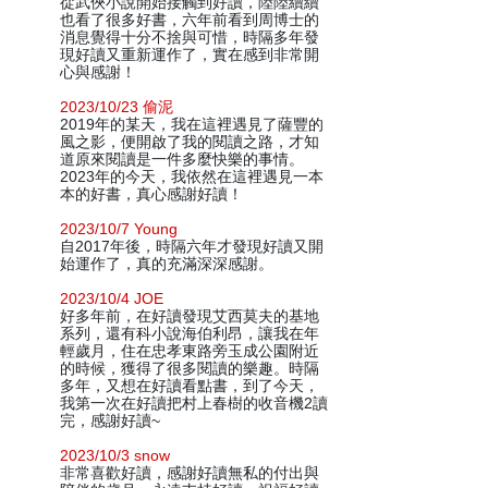
從武俠小說開始接觸到好讀，陸陸續續
也看了很多好書，六年前看到周博士的
消息覺得十分不捨與可惜，時隔多年發
現好讀又重新運作了，實在感到非常開
心與感謝！
2023/10/23 偷泥
2019年的某天，我在這裡遇見了薩豐的
風之影，便開啟了我的閱讀之路，才知
道原來閱讀是一件多麼快樂的事情。
2023年的今天，我依然在這裡遇見一本
本的好書，真心感謝好讀！
2023/10/7 Young
自2017年後，時隔六年才發現好讀又開
始運作了，真的充滿深深感謝。
2023/10/4 JOE
好多年前，在好讀發現艾西莫夫的基地
系列，還有科小說海伯利昂，讓我在年
輕歲月，住在忠孝東路旁玉成公園附近
的時候，獲得了很多閱讀的樂趣。時隔
多年，又想在好讀看點書，到了今天，
我第一次在好讀把村上春樹的收音機2讀
完，感謝好讀~
2023/10/3 snow
非常喜歡好讀，感謝好讀無私的付出與