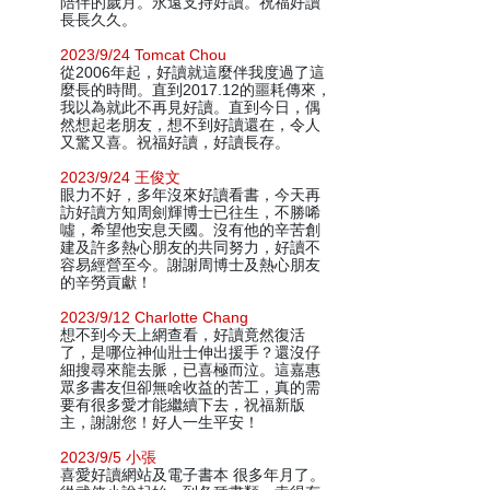
陪伴的歲月。永遠支持好讀。祝福好讀
長長久久。
2023/9/24 Tomcat Chou
從2006年起，好讀就這麼伴我度過了這
麼長的時間。直到2017.12的噩耗傳來，
我以為就此不再見好讀。直到今日，偶
然想起老朋友，想不到好讀還在，令人
又驚又喜。祝福好讀，好讀長存。
2023/9/24 王俊文
眼力不好，多年沒來好讀看書，今天再
訪好讀方知周劍輝博士已往生，不勝唏
噓，希望他安息天國。沒有他的辛苦創
建及許多熱心朋友的共同努力，好讀不
容易經營至今。謝謝周博士及熱心朋友
的辛勞貢獻！
2023/9/12 Charlotte Chang
想不到今天上網查看，好讀竟然復活
了，是哪位神仙壯士伸出援手？還沒仔
細搜尋來龍去脈，已喜極而泣。這嘉惠
眾多書友但卻無啥收益的苦工，真的需
要有很多愛才能繼續下去，祝福新版
主，謝謝您！好人一生平安！
2023/9/5 小張
喜愛好讀網站及電子書本 很多年月了。