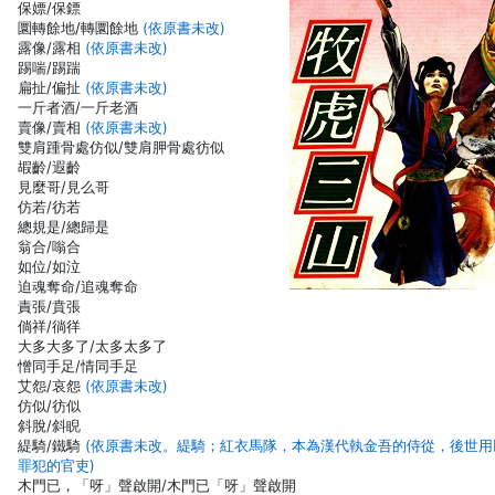
保嫖/保鏢
圜轉餘地/轉圜餘地
(依原書未改)
露像/露相
(依原書未改)
踢喘/踢踹
扁扯/偏扯
(依原書未改)
一斤者酒/一斤老酒
賣像/賣相
(依原書未改)
雙肩踵骨處仿似/雙肩胛骨處彷似
嘏齡/遐齡
見麼哥/見么哥
仿若/彷若
總規是/總歸是
翁合/嗡合
如位/如泣
迫魂奪命/追魂奪命
責張/賁張
倘祥/徜徉
大多大多了/太多太多了
憎同手足/情同手足
艾怨/哀怨
(依原書未改)
仿似/彷似
斜脫/斜睨
緹騎/鐵騎
(依原書未改。緹騎；紅衣馬隊，本為漢代執金吾的侍從，後世用
罪犯的官吏)
木門已，「呀」聲啟開/木門已「呀」聲啟開