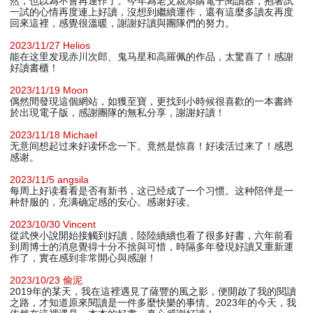
然，也以為不會再運作了。今年為老父親添購電子閱讀器，抱著試
一試的心情再度連上好讀，沒想到繼續運作，還有這麼多讀友再度
回來這裡，感覺很溫暖，謝謝好讀與團隊們的努力。
2023/11/27 Helios
能在这里发现赤川次郎、鬼马星和高羅佩的作品，太驚喜了！感謝
好讀書櫃！
2023/11/19 Moon
偶然間發現這個網站，如獲至寶，更找到小時候很喜歡的一本書終
於出現電子版，感謝團隊的無私分享，謝謝好讀！
2023/11/18 Michael
无意间想起过来好读怀念一下。竟然是惊喜！好读活过来了！感恩
感谢。
2023/11/5 angsila
每周上好读看看是否有新书，这已经成了一个习惯。这种陪伴是一
种舒服的，充满确定感的安心。感谢好读。
2023/10/30 Vincent
從武俠小說開始接觸到好讀，陸陸續續也看了很多好書，六年前看
到周博士的消息覺得十分不捨與可惜，時隔多年發現好讀又重新運
作了，實在感到非常開心與感謝！
2023/10/23 偷泥
2019年的某天，我在這裡遇見了薩豐的風之影，便開啟了我的閱讀
之路，才知道原來閱讀是一件多麼快樂的事情。2023年的今天，我