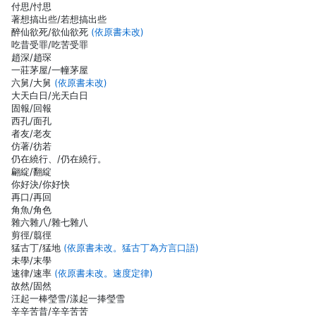
付思/忖思
著想搞出些/若想搞出些
醉仙欲死/欲仙欲死
(依原書未改)
吃昔受罪/吃苦受罪
趙深/趙琛
一莊茅屋/一幢茅屋
六舅/大舅
(依原書未改)
大天白日/光天白日
固報/回報
西孔/面孔
者友/老友
仿著/彷若
仍在繞行、/仍在繞行。
翩綻/翻綻
你好決/你好快
再口/再回
角魚/角色
雜六雜八/雜七雜八
剪徑/翦徑
猛古丁/猛地
(依原書未改。猛古丁為方言口語)
未學/末學
速律/速率
(依原書未改。速度定律)
故然/固然
汪起一棒瑩雪/漾起一捧瑩雪
辛辛苦昔/辛辛苦苦