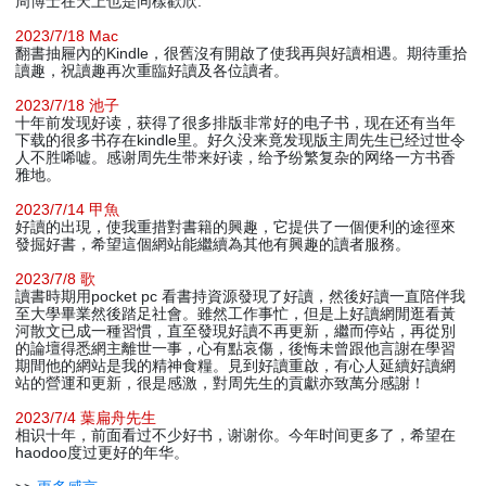
周博士在天上也是同樣歡欣.
2023/7/18 Mac
翻書抽屜內的Kindle，很舊沒有開啟了使我再與好讀相遇。期待重拾
讀趣，祝讀趣再次重臨好讀及各位讀者。
2023/7/18 池子
十年前发现好读，获得了很多排版非常好的电子书，现在还有当年
下载的很多书存在kindle里。好久没来竟发现版主周先生已经过世令
人不胜唏嘘。感谢周先生带来好读，给予纷繁复杂的网络一方书香
雅地。
2023/7/14 甲魚
好讀的出現，使我重措對書籍的興趣，它提供了一個便利的途徑來
發掘好書，希望這個網站能繼續為其他有興趣的讀者服務。
2023/7/8 歌
讀書時期用pocket pc 看書持資源發現了好讀，然後好讀一直陪伴我
至大學畢業然後踏足社會。雖然工作事忙，但是上好讀網閒逛看黃
河散文已成一種習慣，直至發現好讀不再更新，繼而停站，再從別
的論壇得悉網主離世一事，心有點哀傷，後悔未曾跟他言謝在學習
期間他的網站是我的精神食糧。見到好讀重啟，有心人延續好讀網
站的營運和更新，很是感激，對周先生的貢獻亦致萬分感謝！
2023/7/4 葉扁舟先生
相识十年，前面看过不少好书，谢谢你。今年时间更多了，希望在
haodoo度过更好的年华。