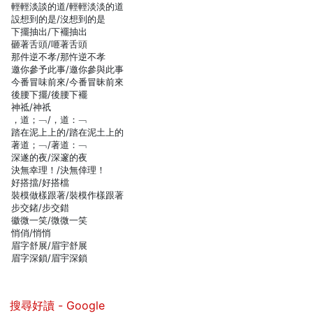
輕輕淡談的道/輕輕淡淡的道
設想到的是/沒想到的是
下擺抽出/下襬抽出
砸著舌頭/咂著舌頭
那件逆不孝/那忤逆不孝
邀你參予此事/邀你參與此事
今番冒味前來/今番冒昧前來
後腰下擺/後腰下襬
神祗/神祇
，道；﹁/，道：﹁
踏在泥上上的/踏在泥土上的
著道；﹁/著道：﹁
深遂的夜/深邃的夜
決無幸理！/決無倖理！
好搭擋/好搭檔
裝模做樣跟著/裝模作樣跟著
步交鍺/步交錯
徽微一笑/微微一笑
悄俏/悄悄
眉字舒展/眉宇舒展
眉字深鎖/眉宇深鎖
搜尋好讀 - Google