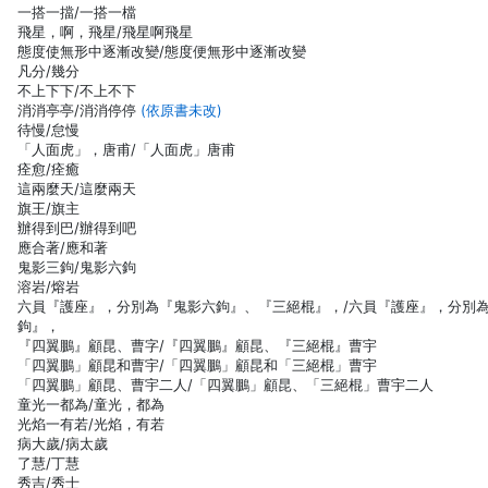
一搭一擋/一搭一檔
飛星，啊，飛星/飛星啊飛星
態度使無形中逐漸改變/態度便無形中逐漸改變
凡分/幾分
不上下下/不上不下
消消亭亭/消消停停
(依原書未改)
待慢/怠慢
「人面虎」，唐甫/「人面虎」唐甫
痊愈/痊癒
這兩麼天/這麼兩天
旗王/旗主
辦得到巴/辦得到吧
應合著/應和著
鬼影三鉤/鬼影六鉤
溶岩/熔岩
六員『護座』，分別為『鬼影六鉤』、『三絕棍』，/六員『護座』，分別
鉤』，
『四翼鵬』顧昆、曹字/『四翼鵬』顧昆、『三絕棍』曹宇
「四翼鵬」顧昆和曹宇/「四翼鵬」顧昆和「三絕棍」曹宇
「四翼鵬」顧昆、曹宇二人/「四翼鵬」顧昆、「三絕棍」曹宇二人
童光一都為/童光，都為
光焰一有若/光焰，有若
病大歲/病太歲
了慧/丁慧
秀吉/秀士