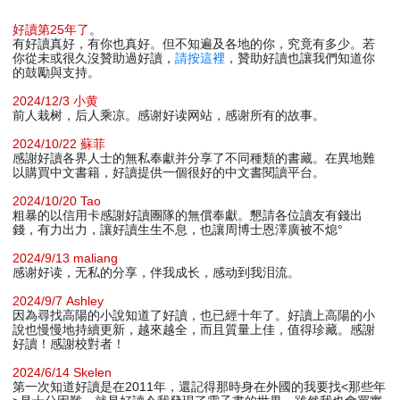
好讀第25年了
。
有好讀真好，有你也真好。但不知遍及各地的你，究竟有多少。若
你從未或很久沒贊助過好讀，
請按這裡
，贊助好讀也讓我們知道你
的鼓勵與支持。
2024/12/3 小黄
前人栽树，后人乘凉。感谢好读网站，感谢所有的故事。
2024/10/22 蘇菲
感謝好讀各界人士的無私奉獻并分享了不同種類的書藏。在異地難
以購買中文書籍，好讀提供一個很好的中文書閱讀平台。
2024/10/20 Tao
粗暴的以信用卡感謝好讀團隊的無償奉獻。懇請各位讀友有錢出
錢，有力出力，讓好讀生生不息，也讓周博士恩澤廣被不熄°
2024/9/13 maliang
感谢好读，无私的分享，伴我成长，感动到我泪流。
2024/9/7 Ashley
因為尋找高陽的小說知道了好讀，也已經十年了。好讀上高陽的小
說也慢慢地持續更新，越來越全，而且質量上佳，值得珍藏。感謝
好讀！感謝校對者！
2024/6/14 Skelen
第一次知道好讀是在2011年，還記得那時身在外國的我要找<那些年