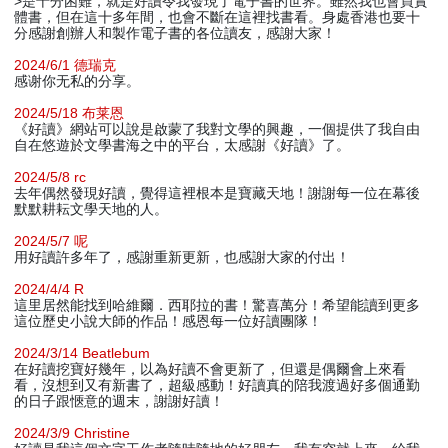
>是十分困難，就是好讀令我發現了電子書的世界。雖然我也會買實
體書，但在這十多年間，也會不斷在這裡找書看。身處香港也要十
分感謝創辦人和製作電子書的各位讀友，感謝大家！
2024/6/1 德瑞克
感谢你无私的分享。
2024/5/18 布莱恩
《好讀》網站可以說是啟蒙了我對文學的興趣，一個提供了我自由
自在悠遊於文學書海之中的平台，太感謝《好讀》了。
2024/5/8 rc
去年偶然發現好讀，覺得這裡根本是寶藏天地！謝謝每一位在幕後
默默耕耘文學天地的人。
2024/5/7 呢
用好讀許多年了，感謝重新更新，也感謝大家的付出！
2024/4/4 R
這里居然能找到哈維爾．西耶拉的書！驚喜萬分！希望能讀到更多
這位歷史小說大師的作品！感恩每一位好讀團隊！
2024/3/14 Beatlebum
在好讀挖寶好幾年，以為好讀不會更新了，但還是偶爾會上來看
看，沒想到又有新書了，超級感動！好讀真的陪我渡過好多個通勤
的日子跟愜意的週末，謝謝好讀！
2024/3/9 Christine