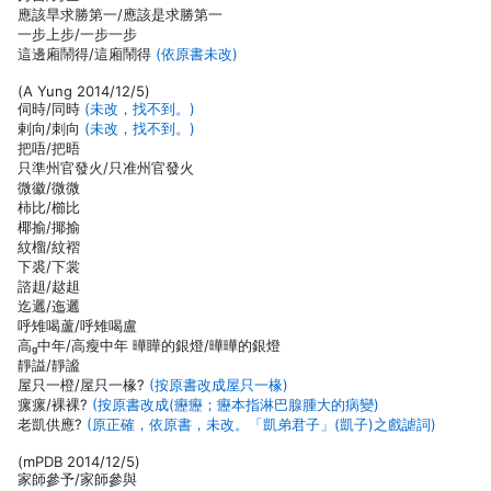
應該旱求勝第一/應該是求勝第一
一步上步/一步一步
這邊廂鬧得/這廂鬧得
(依原書未改)
(A Yung 2014/12/5)
伺時/同時
(未改，找不到。)
剌向/刺向
(未改，找不到。)
把唔/把晤
只準州官發火/只准州官發火
微徽/微微
柿比/櫛比
椰揄/揶揄
紋榴/紋褶
下裘/下裳
諮趄/趑趄
迄邐/迤邐
呼雉喝蘆/呼雉喝盧
高中年/高瘦中年 曄瞱的銀燈/曄曄的銀燈
靜謚/靜謐
屋只一橙/屋只一椽?
(按原書改成屋只一椽)
瘰瘰/裸裸?
(按原書改成(癧癧；癧本指淋巴腺腫大的病變)
老凱供應?
(原正確，依原書，未改。「凱弟君子」(凱子)之戲謔詞)
(mPDB 2014/12/5)
家師參予/家師參與