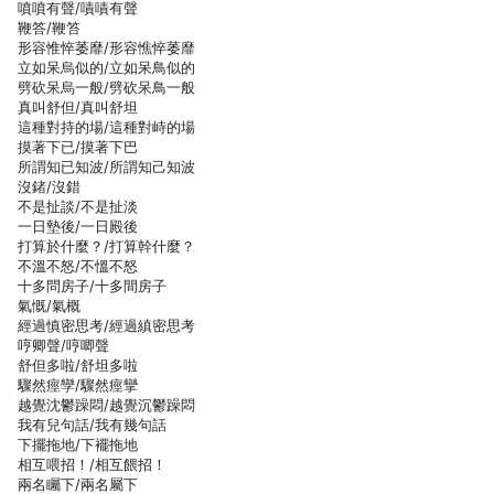
噴噴有聲/嘖嘖有聲
鞭答/鞭笞
形容惟悴萎靡/形容憔悴萎靡
立如呆烏似的/立如呆鳥似的
劈砍呆烏一般/劈砍呆鳥一般
真叫舒但/真叫舒坦
這種對持的場/這種對峙的場
摸著下已/摸著下巴
所謂知已知波/所謂知己知波
沒鍺/沒錯
不是扯談/不是扯淡
一日墊後/一日殿後
打算於什麼？/打算幹什麼？
不溫不怒/不慍不怒
十多問房子/十多間房子
氣慨/氣概
經過慎密思考/經過縝密思考
哼卿聲/哼唧聲
舒但多啦/舒坦多啦
驟然痙孿/驟然痙攣
越覺沈鬱躁悶/越覺沉鬱躁悶
我有兒句話/我有幾句話
下擺拖地/下襬拖地
相互喂招！/相互餵招！
兩名矚下/兩名屬下