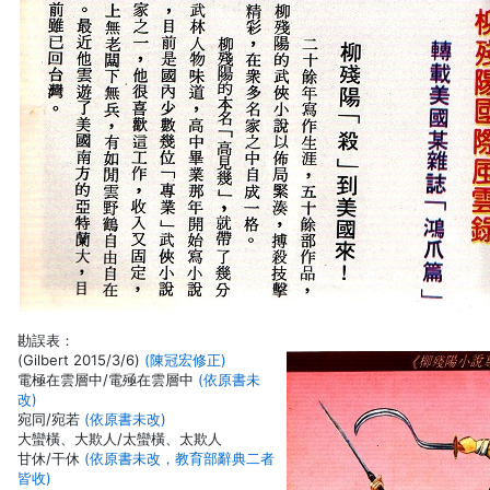
勘誤表：
(Gilbert 2015/3/6)
(陳冠宏修正)
電極在雲層中/電殛在雲層中
(依原書未
改)
宛同/宛若
(依原書未改)
大蠻橫、大欺人/太蠻橫、太欺人
甘休/干休
(依原書未改，教育部辭典二者
皆收)