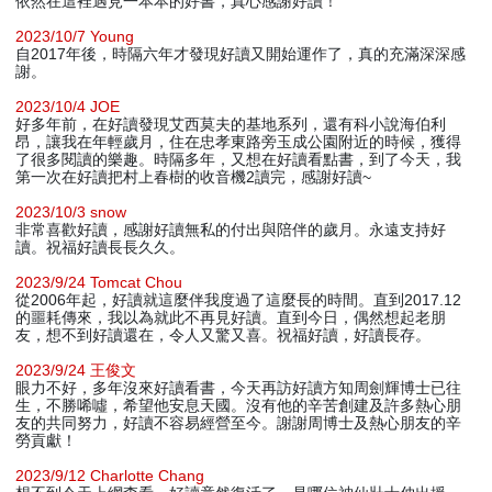
依然在這裡遇見一本本的好書，真心感謝好讀！
2023/10/7 Young
自2017年後，時隔六年才發現好讀又開始運作了，真的充滿深深感
謝。
2023/10/4 JOE
好多年前，在好讀發現艾西莫夫的基地系列，還有科小說海伯利
昂，讓我在年輕歲月，住在忠孝東路旁玉成公園附近的時候，獲得
了很多閱讀的樂趣。時隔多年，又想在好讀看點書，到了今天，我
第一次在好讀把村上春樹的收音機2讀完，感謝好讀~
2023/10/3 snow
非常喜歡好讀，感謝好讀無私的付出與陪伴的歲月。永遠支持好
讀。祝福好讀長長久久。
2023/9/24 Tomcat Chou
從2006年起，好讀就這麼伴我度過了這麼長的時間。直到2017.12
的噩耗傳來，我以為就此不再見好讀。直到今日，偶然想起老朋
友，想不到好讀還在，令人又驚又喜。祝福好讀，好讀長存。
2023/9/24 王俊文
眼力不好，多年沒來好讀看書，今天再訪好讀方知周劍輝博士已往
生，不勝唏噓，希望他安息天國。沒有他的辛苦創建及許多熱心朋
友的共同努力，好讀不容易經營至今。謝謝周博士及熱心朋友的辛
勞貢獻！
2023/9/12 Charlotte Chang