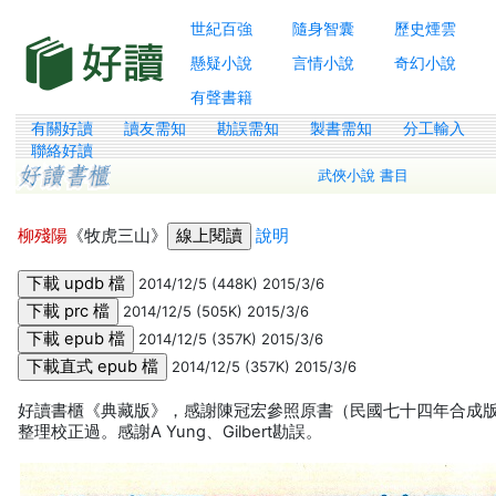
世紀百強
隨身智囊
歷史煙雲
懸疑小說
言情小說
奇幻小說
有聲書籍
有關好讀
讀友需知
勘誤需知
製書需知
分工輸入
聯絡好讀
武俠小說 書目
柳殘陽
《牧虎三山》
說明
2014/12/5 (448K) 2015/3/6
2014/12/5 (505K) 2015/3/6
2014/12/5 (357K) 2015/3/6
2014/12/5 (357K) 2015/3/6
好讀書櫃《典藏版》，感謝陳冠宏參照原書（民國七十四年合成版
整理校正過。感謝A Yung、Gilbert勘誤。