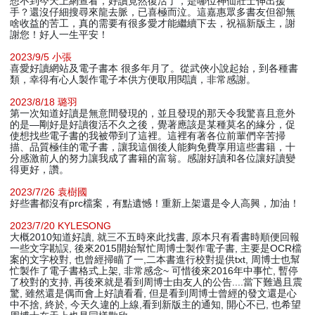
想不到今天上網查看，好讀竟然復活了，是哪位神仙壯士伸出援
手？還沒仔細搜尋來龍去脈，已喜極而泣。這嘉惠眾多書友但卻無
啥收益的苦工，真的需要有很多愛才能繼續下去，祝福新版主，謝
謝您！好人一生平安！
2023/9/5 小張
喜愛好讀網站及電子書本 很多年月了。從武俠小說起始，到各種書
類，幸得有心人製作電子本供方便取用閱讀，非常感謝。
2023/8/18 璐羽
第一次知道好讀是無意間發現的，並且發現的那天令我驚喜且意外
的是—剛好是好讀復活不久之後，覺著應該是某種莫名的緣分，促
使想找些電子書的我被帶到了這裡。這裡有著各位前輩們辛苦掃
描、品質極佳的電子書，讓我這個後人能夠免費享用這些書籍，十
分感激前人的努力讓我成了書籍的富翁。感謝好讀和各位讓好讀變
得更好，讚。
2023/7/26 袁樹國
好些書都沒有prc檔案，有點遺憾！重新上架還是令人高興，加油！
2023/7/20 KYLESONG
大概2010知道好讀, 就三不五時來此找書, 原本只有看書時順便回報
一些文字勘誤, 後來2015開始幫忙周博士製作電子書, 主要是OCR檔
案的文字校對, 也曾經掃瞄了一,二本書進行校對提供txt, 周博士也幫
忙製作了電子書格式上架, 非常感念~ 可惜後來2016年中事忙, 暫停
了校對的支持, 再後來就是看到周博士由友人的公告....當下難過且震
驚, 雖然還是偶而會上好讀看看, 但是看到周博士曾經的發文還是心
中不捨, 終於, 今天久違的上線,看到新版主的通知, 開心不已, 也希望