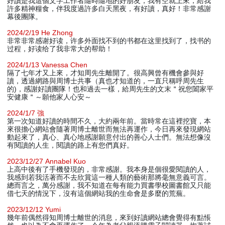
好讀是我這個文字工作者隨時隨地的好朋友，我有空就上來，給我
許多精神糧食，伴我度過許多白天黑夜，有好讀，真好！非常感謝
幕後團隊。
2024/2/19 He Zhong
非常非常感谢好读，许多外面找不到的书都在这里找到了，找书的
过程，好读给了我非常大的帮助！
2024/1/13 Vanessa Chen
隔了七年才又上來，才知周先生離開了。很高興曾有機會參與好
讀，透過網路與周博士共事（真也才知道的，一直只稱呼周先生
的)，感謝好讀團隊！也和過去一樣，給周先生的文末＂祝您闔家平
安健康＂～願他家人心安～
2024/1/7 強
第一次知道好讀的時間不久，大約兩年前。當時常在這裡挖寶，本
來很擔心網站會隨著周博士離世而無法再運作，今日再來發現網站
動起來了，真心、真心地感謝願意付出的善心人士們。無法想像沒
有閱讀的人生，閱讀的路上有您們真好。
2023/12/27 Annabel Kuo
上高中後有了手機發現的，非常感謝。我本身是個很愛閱讀的人，
我感到若我活著而不去欣賞這一種人類的藝術那將毫無意義可言。
總而言之，萬分感謝，我不知道在每有能力買書學校圖書館又只能
借七天的情況下，沒有這個網站我的生命會是多麼的荒蕪。
2023/12/12 Yumi
幾年前偶然得知周博士離世的消息，來到好讀網站總會覺得有點悵