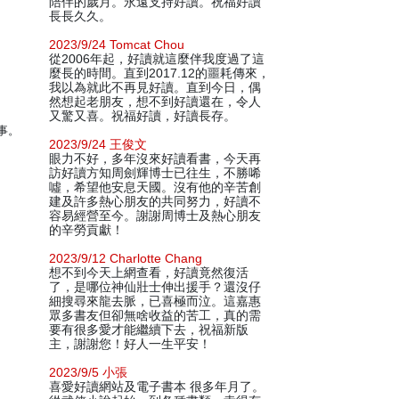
陪伴的歲月。永遠支持好讀。祝福好讀
長長久久。
2023/9/24 Tomcat Chou
從2006年起，好讀就這麼伴我度過了這
麼長的時間。直到2017.12的噩耗傳來，
我以為就此不再見好讀。直到今日，偶
然想起老朋友，想不到好讀還在，令人
又驚又喜。祝福好讀，好讀長存。
事。
2023/9/24 王俊文
眼力不好，多年沒來好讀看書，今天再
訪好讀方知周劍輝博士已往生，不勝唏
噓，希望他安息天國。沒有他的辛苦創
建及許多熱心朋友的共同努力，好讀不
容易經營至今。謝謝周博士及熱心朋友
的辛勞貢獻！
2023/9/12 Charlotte Chang
想不到今天上網查看，好讀竟然復活
了，是哪位神仙壯士伸出援手？還沒仔
細搜尋來龍去脈，已喜極而泣。這嘉惠
眾多書友但卻無啥收益的苦工，真的需
要有很多愛才能繼續下去，祝福新版
主，謝謝您！好人一生平安！
2023/9/5 小張
喜愛好讀網站及電子書本 很多年月了。