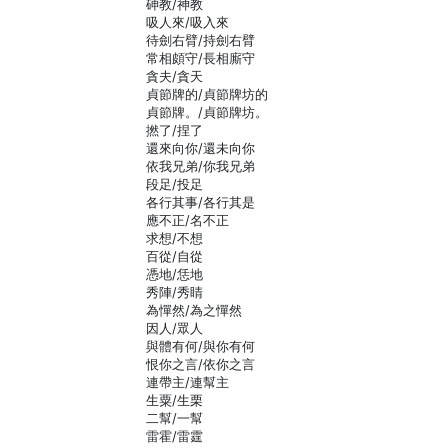
砷教/神教
吸人來/吸入來
待劍右臂/持劍右臂
常相頗守/長相廝守
貪夫/貪天
貞節牌的/貞節牌坊的
貞節牌。/貞節牌坊。
撚了/捏了
還來向你/還未向你
依我兄弟/你我兄弟
段足/投足
各行其事/各行其是
應不正/名不正
求想/不想
百從/自從
憑地/恁地
秀陣/秀睛
為憚然/為之憚然
因人/眾人
與體有何/與你有何
恨你之言/依你之言
連帶主/連幫主
生粟/生栗
二幫/一幫
雷霍/雷霆