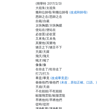
(簡華特 2017/2/3)
大祖朱/太祖朱
幾和位師母/和幾位師母
(改成和師母)
恩師之念/思師之念
自栽/自裁
太快胸臆/大快胸臆
使站在/便站在
必放置/必欲置
又來免/又未免
其樂他/其樂地
矯舌之下/矯舌不下
夭羅/天羅
飛夭/飛天
喝才/喝了
像像/像
在你走了/枉你走了
打刀/打力
畢是/畢竟
(改成畢竟是)
偷偷他們/偷他們
(未改，原似正確。口語。)
夭崩/天崩
不在姐姐/不枉姐姐
歐陽飛雲龍/歐陽雲龍
早將他何/早將他們
從時/從肘
渾身亂戰/渾身亂顫