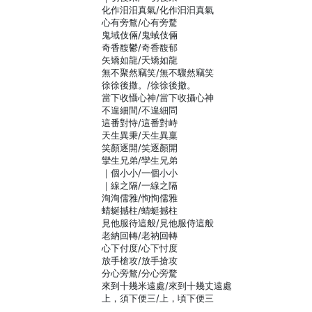
化作汨汨真氣/化作汩汩真氣
心有旁鶩/心有旁騖
鬼域伎倆/鬼蜮伎倆
奇香馥鬱/奇香馥郁
矢矯如龍/夭矯如龍
無不聚然竊笑/無不驟然竊笑
徐徐後撒。/徐徐後撤。
當下收懾心神/當下收攝心神
不遑細間/不遑細問
這番對恃/這番對峙
天生異秉/天生異稟
笑顏逐開/笑逐顏開
攣生兄弟/孿生兄弟
｜個小小/一個小小
｜線之隔/一線之隔
洵洵儒雅/恂恂儒雅
蜻蜒撼柱/蜻蜓撼柱
見他服待這般/見他服侍這般
老納回轉/老衲回轉
心下付度/心下忖度
放手槍攻/放手搶攻
分心旁鶩/分心旁騖
來到十幾米遠處/來到十幾丈遠處
上，須下便三/上，頃下便三