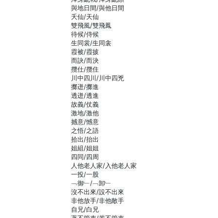
與地日間/與他日間
夭仙/天仙
雙飛風/雙飛鳳
待候/侍候
生同裳/生同衾
霞被/霞披
而訣/而決
攬仕/攬住
川中四川/川中四兇
擲迸/擲進
透迸/透進
故義/仗義
激地/激他
撼意/憾意
之悟/之語
拾出/抬出
姐組/姐姐
四同/四周
人他老人家/入他老人家
一投/一股
﹁御﹂/﹁卸﹂
沒不出來/設不出來
非他放手/非他敵手
自兄/白兄