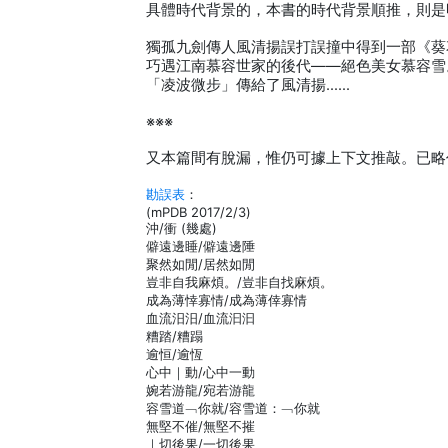
具體時代背景的，本書的時代背景順推，則是
獨孤九劍傳人風清揚誤打誤撞中得到一部《葵
巧遇江南慕容世家的後代——絕色美女慕容雪
「凌波微步」傳給了風清揚……
※※※
又本篇間有脫漏，惟仍可據上下文推敲。已略
勘誤表
：
(mPDB 2017/2/3)
沖/衝 (幾處)
僻遠邊睡/僻遠邊陲
聚然如閒/居然如閒
豈非自我麻煩。/豈非自找麻煩。
成為薄悻寡情/成為薄倖寡情
血流汨汨/血流汩汩
糟踏/糟蹋
逾恒/逾恆
心中｜動/心中一動
婉若游龍/宛若游龍
容雪道﹁你就/容雪道：﹁你就
無堅不催/無堅不摧
｜切後果/一切後果