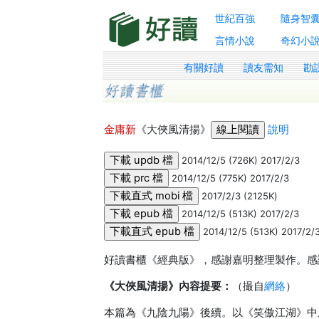
世紀百強
隨身智
言情小說
奇幻小
有關好讀
讀友需知
勘
金庸新
《大俠風清揚》
說明
2014/12/5 (726K) 2017/2/3
2014/12/5 (775K) 2017/2/3
2017/2/3 (2125K)
2014/12/5 (513K) 2017/2/3
2014/12/5 (513K) 2017/2/
好讀書櫃《經典版》，感謝嘉明整理製作。感謝
《大俠風清揚》內容提要：
（撮自
網絡
）
本篇為《九陰九陽》後續。以《笑傲江湖》中