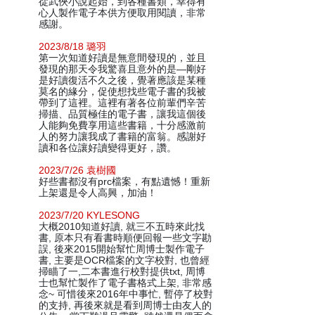
從武俠小說起始，到各種書類，幸得有
心人製作電子本供方便取用閱讀，非常
感謝。
2023/8/18 璐羽
第一次知道好讀是無意間發現的，並且
發現的那天令我驚喜且意外的是—剛好
是好讀復活不久之後，覺著應該是某種
莫名的緣分，促使想找些電子書的我被
帶到了這裡。這裡有著各位前輩們辛苦
掃描、品質極佳的電子書，讓我這個後
人能夠免費享用這些書籍，十分感激前
人的努力讓我成了書籍的富翁。感謝好
讀和各位讓好讀變得更好，讚。
2023/7/26 袁樹國
好些書都沒有prc檔案，有點遺憾！重新
上架還是令人高興，加油！
2023/7/20 KYLESONG
大概2010知道好讀, 就三不五時來此找
書, 原本只有看書時順便回報一些文字勘
誤, 後來2015開始幫忙周博士製作電子
書, 主要是OCR檔案的文字校對, 也曾經
掃瞄了一,二本書進行校對提供txt, 周博
士也幫忙製作了電子書格式上架, 非常感
念~ 可惜後來2016年中事忙, 暫停了校對
的支持, 再後來就是看到周博士由友人的