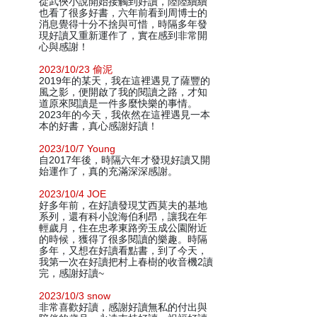
從武俠小說開始接觸到好讀，陸陸續續
也看了很多好書，六年前看到周博士的
消息覺得十分不捨與可惜，時隔多年發
現好讀又重新運作了，實在感到非常開
心與感謝！
2023/10/23 偷泥
2019年的某天，我在這裡遇見了薩豐的
風之影，便開啟了我的閱讀之路，才知
道原來閱讀是一件多麼快樂的事情。
2023年的今天，我依然在這裡遇見一本
本的好書，真心感謝好讀！
2023/10/7 Young
自2017年後，時隔六年才發現好讀又開
始運作了，真的充滿深深感謝。
2023/10/4 JOE
好多年前，在好讀發現艾西莫夫的基地
系列，還有科小說海伯利昂，讓我在年
輕歲月，住在忠孝東路旁玉成公園附近
的時候，獲得了很多閱讀的樂趣。時隔
多年，又想在好讀看點書，到了今天，
我第一次在好讀把村上春樹的收音機2讀
完，感謝好讀~
2023/10/3 snow
非常喜歡好讀，感謝好讀無私的付出與