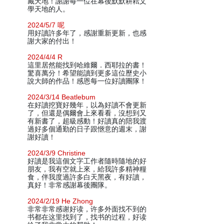
藏天地！謝謝每一位在幕後默默耕耘文
學天地的人。
2024/5/7 呢
用好讀許多年了，感謝重新更新，也感
謝大家的付出！
2024/4/4 R
這里居然能找到哈維爾．西耶拉的書！
驚喜萬分！希望能讀到更多這位歷史小
說大師的作品！感恩每一位好讀團隊！
2024/3/14 Beatlebum
在好讀挖寶好幾年，以為好讀不會更新
了，但還是偶爾會上來看看，沒想到又
有新書了，超級感動！好讀真的陪我渡
過好多個通勤的日子跟愜意的週末，謝
謝好讀！
2024/3/9 Christine
好讀是我這個文字工作者隨時隨地的好
朋友，我有空就上來，給我許多精神糧
食，伴我度過許多白天黑夜，有好讀，
真好！非常感謝幕後團隊。
2024/2/19 He Zhong
非常非常感谢好读，许多外面找不到的
书都在这里找到了，找书的过程，好读