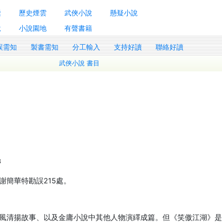
囊
歷史煙雲
武俠小說
懸疑小說
說
小說園地
有聲書籍
誤需知
製書需知
分工輸入
支持好讀
聯絡好讀
武俠小說 書目
3
簡華特勘誤215處。
風清揚故事、以及金庸小說中其他人物演繹成篇。但《笑傲江湖》