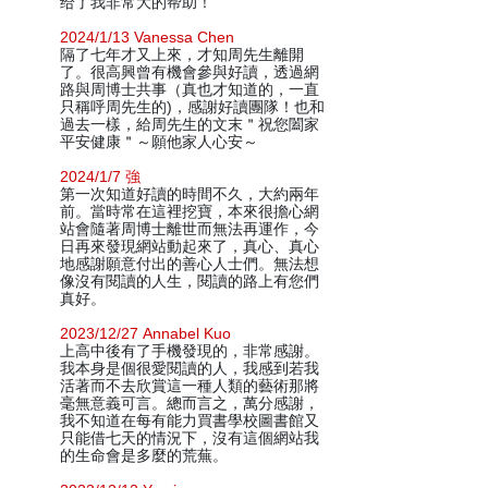
给了我非常大的帮助！
2024/1/13 Vanessa Chen
隔了七年才又上來，才知周先生離開
了。很高興曾有機會參與好讀，透過網
路與周博士共事（真也才知道的，一直
只稱呼周先生的)，感謝好讀團隊！也和
過去一樣，給周先生的文末＂祝您闔家
平安健康＂～願他家人心安～
2024/1/7 強
第一次知道好讀的時間不久，大約兩年
前。當時常在這裡挖寶，本來很擔心網
站會隨著周博士離世而無法再運作，今
日再來發現網站動起來了，真心、真心
地感謝願意付出的善心人士們。無法想
像沒有閱讀的人生，閱讀的路上有您們
真好。
2023/12/27 Annabel Kuo
上高中後有了手機發現的，非常感謝。
我本身是個很愛閱讀的人，我感到若我
活著而不去欣賞這一種人類的藝術那將
毫無意義可言。總而言之，萬分感謝，
我不知道在每有能力買書學校圖書館又
只能借七天的情況下，沒有這個網站我
的生命會是多麼的荒蕪。