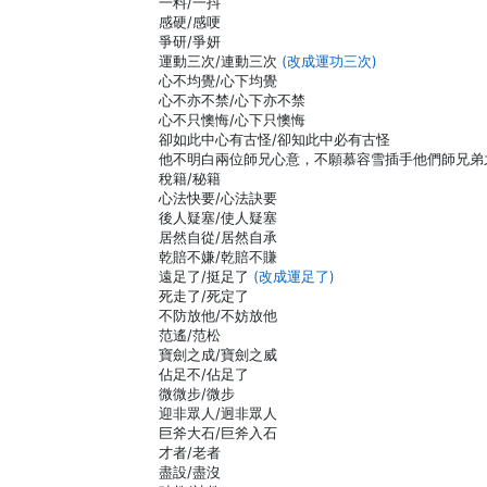
一料/一抖
感硬/感哽
爭研/爭妍
運動三次/連動三次
(改成運功三次)
心不均覺/心下均覺
心不亦不禁/心下亦不禁
心不只懊悔/心下只懊悔
卻如此中心有古怪/卻知此中必有古怪
他不明白兩位師兄心意，不願慕容雪插手他們師兄弟
稅籍/秘籍
心法快要/心法訣要
後人疑塞/使人疑塞
居然自從/居然自承
乾賠不嫌/乾賠不賺
遠足了/挺足了
(改成運足了)
死走了/死定了
不防放他/不妨放他
范遙/范松
寶劍之成/寶劍之威
佔足不/佔足了
微微步/微步
迎非眾人/迥非眾人
巨斧大石/巨斧入石
才者/老者
盡設/盡沒