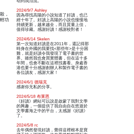
动到我泪流。
2024/9/7 Ashley
狙殺，
因為尋找高陽的小說知道了好讀，也已
派輕功
經十年了。好讀上高陽的小說也慢慢地
持續更新，越來越全，而且質量上佳，
值得珍藏。感謝好讀！感謝校對者！
2024/6/14 Skelen
第一次知道好讀是在2011年，還記得那
時身在外國的我要找<那些年>是十分困
難，就是好讀令我發現了電子書的世
界。雖然我也會買實體書，但在這十多
年間，也會不斷在這裡找書看。身處香
港也要十分感謝創辦人和製作電子書的
各位讀友，感謝大家！
2024/6/1 德瑞克
感谢你无私的分享。
2024/5/18 布莱恩
《好讀》網站可以說是啟蒙了我對文學
的興趣，一個提供了我自由自在悠遊於
文學書海之中的平台，太感謝《好讀》
了。
2024/5/8 rc
去年偶然發現好讀，覺得這裡根本是寶