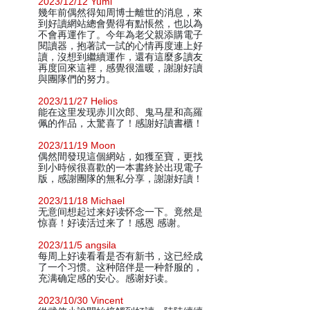
2023/12/12 Yumi
幾年前偶然得知周博士離世的消息，來
到好讀網站總會覺得有點悵然，也以為
不會再運作了。今年為老父親添購電子
閱讀器，抱著試一試的心情再度連上好
讀，沒想到繼續運作，還有這麼多讀友
再度回來這裡，感覺很溫暖，謝謝好讀
與團隊們的努力。
2023/11/27 Helios
能在这里发现赤川次郎、鬼马星和高羅
佩的作品，太驚喜了！感謝好讀書櫃！
2023/11/19 Moon
偶然間發現這個網站，如獲至寶，更找
到小時候很喜歡的一本書終於出現電子
版，感謝團隊的無私分享，謝謝好讀！
2023/11/18 Michael
无意间想起过来好读怀念一下。竟然是
惊喜！好读活过来了！感恩 感谢。
2023/11/5 angsila
每周上好读看看是否有新书，这已经成
了一个习惯。这种陪伴是一种舒服的，
充满确定感的安心。感谢好读。
2023/10/30 Vincent