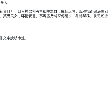
明代。
花寶典》，日月神教和丐幫如蠅逐血，瘋狂追奪。風清揚衝破層層
。英男美女，郎情妾意。慕容雪乃將家傳絕學「斗轉星移」及逍遙
作文字說明串連。