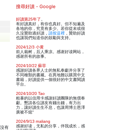
搜尋好讀 - Google
好讀第25年了
。
有好讀真好，有你也真好。但不知遍及
各地的你，究竟有多少。若你從未或很
久沒贊助過好讀，
請按這裡
，贊助好讀
也讓我們知道你的鼓勵與支持。
2024/12/3 小黄
前人栽树，后人乘凉。感谢好读网站，
感谢所有的故事。
2024/10/22 蘇菲
感謝好讀各界人士的無私奉獻并分享了
不同種類的書藏。在異地難以購買中文
書籍，好讀提供一個很好的中文書閱讀
平台。
2024/10/20 Tao
粗暴的以信用卡感謝好讀團隊的無償奉
獻。懇請各位讀友有錢出錢，有力出
力，讓好讀生生不息，也讓周博士恩澤
廣被不熄°
2024/9/13 maliang
感谢好读，无私的分享，伴我成长，感
是沒有