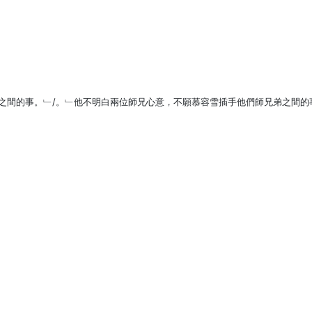
之間的事。﹂/。﹂他不明白兩位師兄心意，不願慕容雪插手他們師兄弟之間的