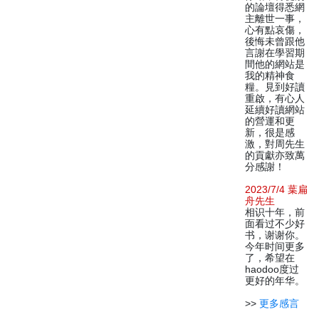
的論壇得悉網
主離世一事，
心有點哀傷，
後悔未曾跟他
言謝在學習期
間他的網站是
我的精神食
糧。見到好讀
重啟，有心人
延續好讀網站
的營運和更
新，很是感
激，對周先生
的貢獻亦致萬
分感謝！
2023/7/4 葉扁
舟先生
相识十年，前
面看过不少好
书，谢谢你。
今年时间更多
了，希望在
haodoo度过
更好的年华。
>>
更多感言