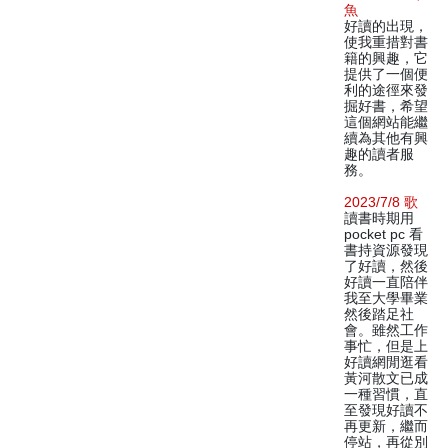
魚
好讀的出現，
使我重措對書
籍的興趣，它
提供了一個便
利的途徑來發
掘好書，希望
這個網站能繼
續為其他有興
趣的讀者服
務。
2023/7/8 歌
讀書時期用
pocket pc 看
書持資源發現
了好讀，然後
好讀一直陪伴
我至大學畢業
然後踏足社
會。雖然工作
事忙，但是上
好讀網閒逛看
黃河散文已成
一種習慣，直
至發現好讀不
再更新，繼而
停站，再從別