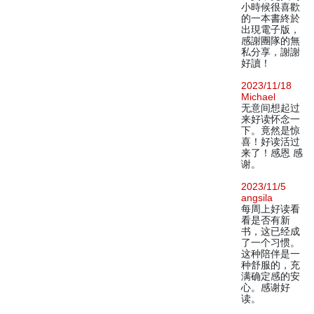
小時候很喜歡
的一本書終於
出現電子版，
感謝團隊的無
私分享，謝謝
好讀！
2023/11/18
Michael
无意间想起过
来好读怀念一
下。竟然是惊
喜！好读活过
来了！感恩 感
谢。
2023/11/5
angsila
每周上好读看
看是否有新
书，这已经成
了一个习惯。
这种陪伴是一
种舒服的，充
满确定感的安
心。感谢好
读。