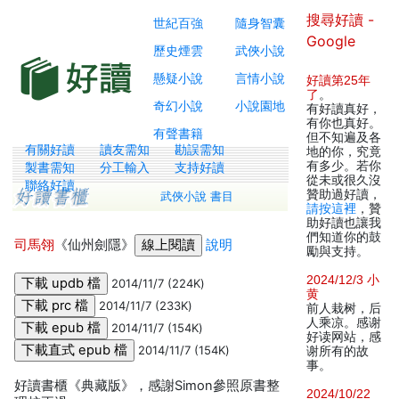
搜尋好讀 -
世紀百強
隨身智囊
Google
歷史煙雲
武俠小說
懸疑小說
言情小說
好讀第25年
了
。
奇幻小說
小說園地
有好讀真好，
有你也真好。
有聲書籍
但不知遍及各
有關好讀
讀友需知
勘誤需知
地的你，究竟
有多少。若你
製書需知
分工輸入
支持好讀
從未或很久沒
聯絡好讀
贊助過好讀，
武俠小說 書目
請按這裡
，贊
助好讀也讓我
們知道你的鼓
司馬翎
《仙州劍隱》
說明
勵與支持。
2024/12/3 小
2014/11/7 (224K)
黄
2014/11/7 (233K)
前人栽树，后
人乘凉。感谢
2014/11/7 (154K)
好读网站，感
2014/11/7 (154K)
谢所有的故
事。
好讀書櫃《典藏版》，感謝Simon參照原書整
2024/10/22