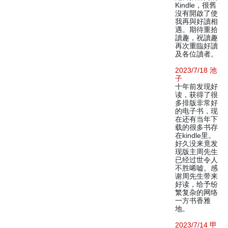
Kindle，很舊
沒有開啟了使
我再與好讀相
遇。期待重拾
讀趣，祝讀趣
再次重臨好讀
及各位讀者。
2023/7/18 池
子
十年前发现好
读，获得了很
多排版非常好
的电子书，现
在还有当年下
载的很多书存
在kindle里。
好久没来竟发
现版主周先生
已经过世令人
不胜唏嘘。感
谢周先生带来
好读，给予纷
繁复杂的网络
一方书香雅
地。
2023/7/14 甲