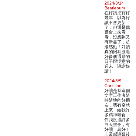
2024/3/14
Beatlebum
在好讀挖寶好
幾年，以為好
讀不會更新
了，但還是偶
爾會上來看
看，沒想到又
有新書了，超
級感動！好讀
真的陪我渡過
好多個通勤的
日子跟愜意的
週末，謝謝好
讀！
2024/3/9
Christine
好讀是我這個
文字工作者隨
時隨地的好朋
友，我有空就
上來，給我許
多精神糧食，
伴我度過許多
白天黑夜，有
好讀，真好！
非常感謝幕後