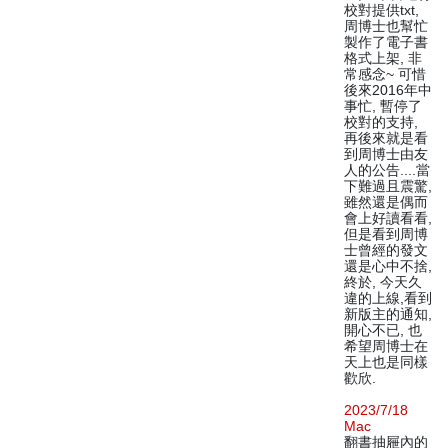
校對提供txt,
周博士也幫忙
製作了電子書
格式上架, 非
常感念~ 可惜
後來2016年中
事忙, 暫停了
校對的支持,
再後來就是看
到周博士由友
人的公告....當
下難過且震驚,
雖然還是偶而
會上好讀看看,
但是看到周博
士曾經的發文
還是心中不捨,
終於, 今天久
違的上線,看到
新版主的通知,
開心不已, 也
希望周博士在
天上也是同樣
歡欣.
2023/7/18
Mac
翻書抽屜內的