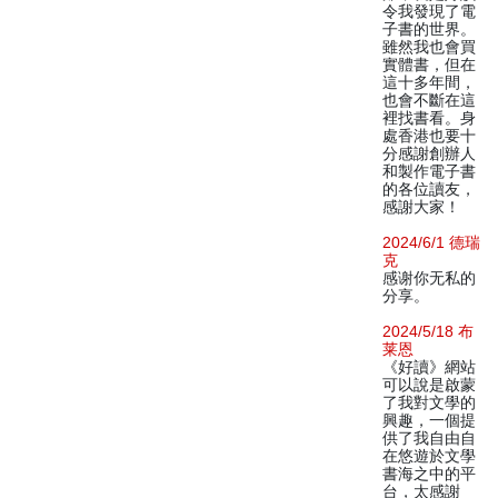
令我發現了電
子書的世界。
雖然我也會買
實體書，但在
這十多年間，
也會不斷在這
裡找書看。身
處香港也要十
分感謝創辦人
和製作電子書
的各位讀友，
感謝大家！
2024/6/1 德瑞
克
感谢你无私的
分享。
2024/5/18 布
莱恩
《好讀》網站
可以說是啟蒙
了我對文學的
興趣，一個提
供了我自由自
在悠遊於文學
書海之中的平
台，太感謝