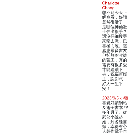
Charlotte
Chang
想不到今天上
網查看，好讀
竟然復活了，
是哪位神仙壯
士伸出援手？
還沒仔細搜尋
來龍去脈，已
喜極而泣。這
嘉惠眾多書友
但卻無啥收益
的苦工，真的
需要有很多愛
才能繼續下
去，祝福新版
主，謝謝您！
好人一生平
安！
2023/9/5 小張
喜愛好讀網站
及電子書本 很
多年月了。從
武俠小說起
始，到各種書
類，幸得有心
人製作電子本