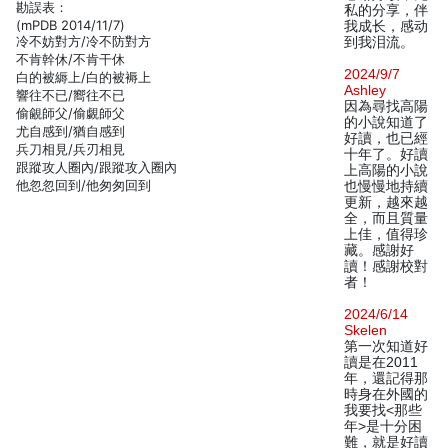
勘誤表：
私的分享，伴
(mPDB 2014/11/7)
我成长，感动
冷不妨對方/冷不防對方
到我泪流。
不肯幹休/不肯干休
2024/9/7
白的被縟上/白的被褥上
Ashley
響往不已/嚮往不已
因為尋找高陽
偷覦師父/偷覷師父
的小說知道了
尤自感到/猶自感到
好讀，也已經
兵刀相見/兵刃相見
十年了。好讀
跟蹤攻人圈內/跟蹤攻入圈內
上高陽的小說
他忽忽回到/他匆匆回到
也慢慢地持續
更新，越來越
全，而且質量
上佳，值得珍
藏。感謝好
讀！感謝校對
者！
2024/6/14
Skelen
第一次知道好
讀是在2011
年，還記得那
時身在外國的
我要找<那些
年>是十分困
難，就是好讀