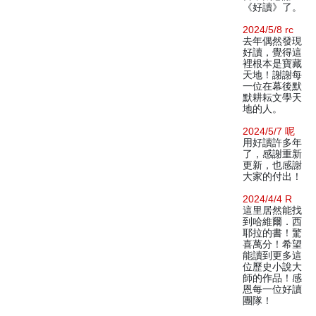
《好讀》了。
2024/5/8 rc
去年偶然發現
好讀，覺得這
裡根本是寶藏
天地！謝謝每
一位在幕後默
默耕耘文學天
地的人。
2024/5/7 呢
用好讀許多年
了，感謝重新
更新，也感謝
大家的付出！
2024/4/4 R
這里居然能找
到哈維爾．西
耶拉的書！驚
喜萬分！希望
能讀到更多這
位歷史小說大
師的作品！感
恩每一位好讀
團隊！