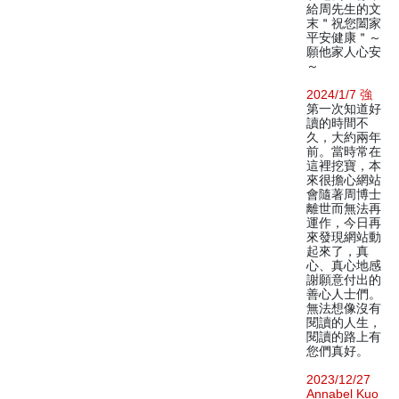
給周先生的文
末＂祝您闔家
平安健康＂～
願他家人心安
～
2024/1/7 強
第一次知道好
讀的時間不
久，大約兩年
前。當時常在
這裡挖寶，本
來很擔心網站
會隨著周博士
離世而無法再
運作，今日再
來發現網站動
起來了，真
心、真心地感
謝願意付出的
善心人士們。
無法想像沒有
閱讀的人生，
閱讀的路上有
您們真好。
2023/12/27
Annabel Kuo