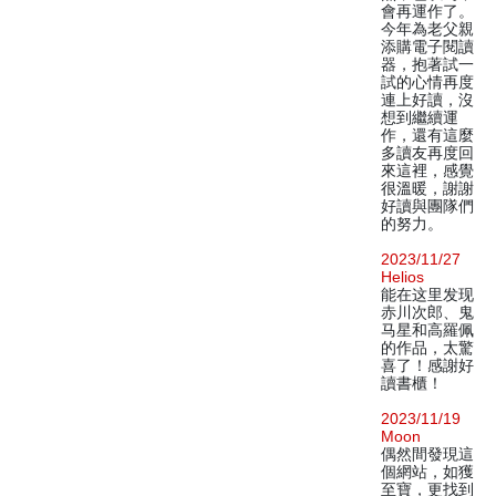
會再運作了。
今年為老父親
添購電子閱讀
器，抱著試一
試的心情再度
連上好讀，沒
想到繼續運
作，還有這麼
多讀友再度回
來這裡，感覺
很溫暖，謝謝
好讀與團隊們
的努力。
2023/11/27
Helios
能在这里发现
赤川次郎、鬼
马星和高羅佩
的作品，太驚
喜了！感謝好
讀書櫃！
2023/11/19
Moon
偶然間發現這
個網站，如獲
至寶，更找到