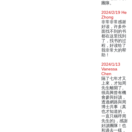
團隊。
2024/2/19 He
Zhong
非常非常感谢
好读，许多外
面找不到的书
都在这里找到
了，找书的过
程，好读给了
我非常大的帮
助！
2024/1/13
Vanessa
Chen
隔了七年才又
上來，才知周
先生離開了。
很高興曾有機
會參與好讀，
透過網路與周
博士共事（真
也才知道的，
一直只稱呼周
先生的)，感謝
好讀團隊！也
和過去一樣，