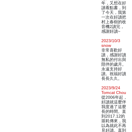
年，又想在好
讀看點書，到
了今天，我第
一次在好讀把
村上春樹的收
音機2讀完，
感謝好讀~
2023/10/3
snow
非常喜歡好
讀，感謝好讀
無私的付出與
陪伴的歲月。
永遠支持好
讀。祝福好讀
長長久久。
2023/9/24
Tomcat Chou
從2006年起，
好讀就這麼伴
我度過了這麼
長的時間。直
到2017.12的
噩耗傳來，我
以為就此不再
見好讀。直到