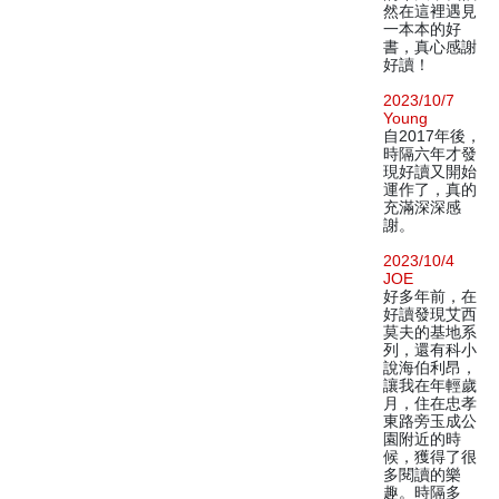
然在這裡遇見
一本本的好
書，真心感謝
好讀！
2023/10/7
Young
自2017年後，
時隔六年才發
現好讀又開始
運作了，真的
充滿深深感
謝。
2023/10/4
JOE
好多年前，在
好讀發現艾西
莫夫的基地系
列，還有科小
說海伯利昂，
讓我在年輕歲
月，住在忠孝
東路旁玉成公
園附近的時
候，獲得了很
多閱讀的樂
趣。時隔多