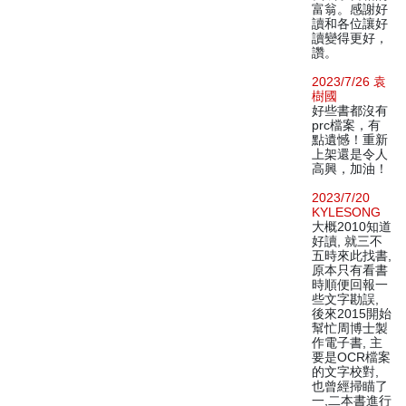
富翁。感謝好
讀和各位讓好
讀變得更好，
讚。
2023/7/26 袁
樹國
好些書都沒有
prc檔案，有
點遺憾！重新
上架還是令人
高興，加油！
2023/7/20
KYLESONG
大概2010知道
好讀, 就三不
五時來此找書,
原本只有看書
時順便回報一
些文字勘誤,
後來2015開始
幫忙周博士製
作電子書, 主
要是OCR檔案
的文字校對,
也曾經掃瞄了
一,二本書進行