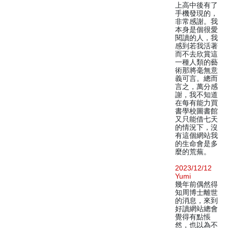
上高中後有了
手機發現的，
非常感謝。我
本身是個很愛
閱讀的人，我
感到若我活著
而不去欣賞這
一種人類的藝
術那將毫無意
義可言。總而
言之，萬分感
謝，我不知道
在每有能力買
書學校圖書館
又只能借七天
的情況下，沒
有這個網站我
的生命會是多
麼的荒蕪。
2023/12/12
Yumi
幾年前偶然得
知周博士離世
的消息，來到
好讀網站總會
覺得有點悵
然，也以為不