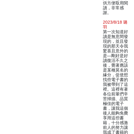
供方便取用閱
讀，非常感
謝。
2023/8/18 璐
羽
第一次知道好
讀是無意間發
現的，並且發
現的那天令我
驚喜且意外的
是—剛好是好
讀復活不久之
後，覺著應該
是某種莫名的
緣分，促使想
找些電子書的
我被帶到了這
裡。這裡有著
各位前輩們辛
苦掃描、品質
極佳的電子
書，讓我這個
後人能夠免費
享用這些書
籍，十分感激
前人的努力讓
我成了書籍的