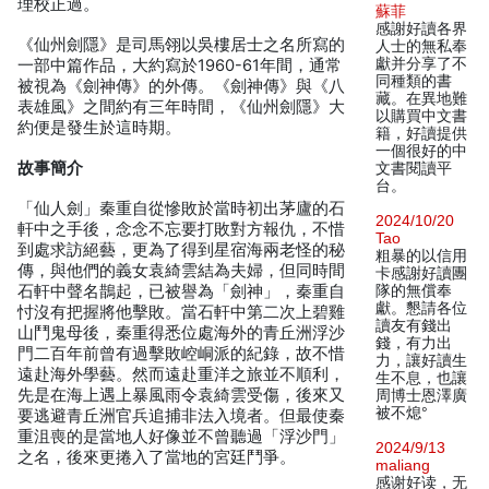
理校正過。
蘇菲
感謝好讀各界
《仙州劍隱》是司馬翎以吳樓居士之名所寫的
人士的無私奉
獻并分享了不
一部中篇作品，大約寫於1960-61年間，通常
同種類的書
被視為《劍神傳》的外傳。《劍神傳》與《八
藏。在異地難
表雄風》之間約有三年時間，《仙州劍隱》大
以購買中文書
約便是發生於這時期。
籍，好讀提供
一個很好的中
故事簡介
文書閱讀平
台。
「仙人劍」秦重自從慘敗於當時初出茅廬的石
2024/10/20
軒中之手後，念念不忘要打敗對方報仇，不惜
Tao
到處求訪絕藝，更為了得到星宿海兩老怪的秘
粗暴的以信用
傳，與他們的義女袁綺雲結為夫婦，但同時間
卡感謝好讀團
石軒中聲名鵲起，已被譽為「劍神」，秦重自
隊的無償奉
獻。懇請各位
忖沒有把握將他擊敗。當石軒中第二次上碧雞
讀友有錢出
山鬥鬼母後，秦重得悉位處海外的青丘洲浮沙
錢，有力出
門二百年前曾有過擊敗崆峒派的紀錄，故不惜
力，讓好讀生
遠赴海外學藝。然而遠赴重洋之旅並不順利，
生不息，也讓
先是在海上遇上暴風雨令袁綺雲受傷，後來又
周博士恩澤廣
被不熄°
要逃避青丘洲官兵追捕非法入境者。但最使秦
重沮喪的是當地人好像並不曾聽過「浮沙門」
2024/9/13
之名，後來更捲入了當地的宮廷鬥爭。
maliang
感谢好读，无