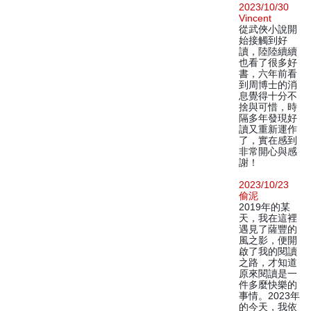
2023/10/30
Vincent
從武俠小說開
始接觸到好
讀，陸陸續續
也看了很多好
書，六年前看
到周博士的消
息覺得十分不
捨與可惜，時
隔多年發現好
讀又重新運作
了，實在感到
非常開心與感
謝！
2023/10/23
偷泥
2019年的某
天，我在這裡
遇見了薩豐的
風之影，便開
啟了我的閱讀
之路，才知道
原來閱讀是一
件多麼快樂的
事情。2023年
的今天，我依