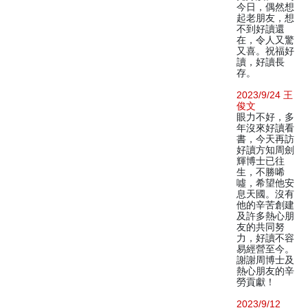
今日，偶然想
起老朋友，想
不到好讀還
在，令人又驚
又喜。祝福好
讀，好讀長
存。
2023/9/24 王
俊文
眼力不好，多
年沒來好讀看
書，今天再訪
好讀方知周劍
輝博士已往
生，不勝唏
噓，希望他安
息天國。沒有
他的辛苦創建
及許多熱心朋
友的共同努
力，好讀不容
易經營至今。
謝謝周博士及
熱心朋友的辛
勞貢獻！
2023/9/12