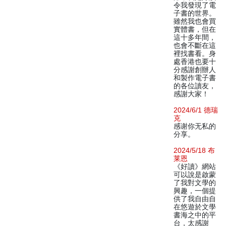
令我發現了電
子書的世界。
雖然我也會買
實體書，但在
這十多年間，
也會不斷在這
裡找書看。身
處香港也要十
分感謝創辦人
和製作電子書
的各位讀友，
感謝大家！
2024/6/1 德瑞
克
感谢你无私的
分享。
2024/5/18 布
莱恩
《好讀》網站
可以說是啟蒙
了我對文學的
興趣，一個提
供了我自由自
在悠遊於文學
書海之中的平
台，太感謝