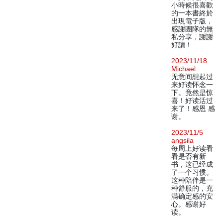
小時候很喜歡
的一本書終於
出現電子版，
感謝團隊的無
私分享，謝謝
好讀！
2023/11/18
Michael
无意间想起过
来好读怀念一
下。竟然是惊
喜！好读活过
来了！感恩 感
谢。
2023/11/5
angsila
每周上好读看
看是否有新
书，这已经成
了一个习惯。
这种陪伴是一
种舒服的，充
满确定感的安
心。感谢好
读。