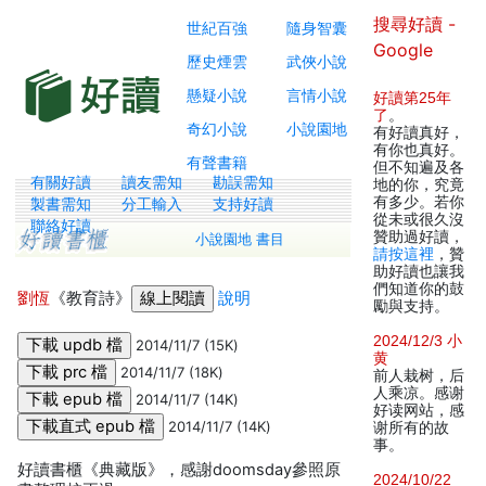
搜尋好讀 -
世紀百強
隨身智囊
Google
歷史煙雲
武俠小說
懸疑小說
言情小說
好讀第25年
了
。
奇幻小說
小說園地
有好讀真好，
有你也真好。
有聲書籍
但不知遍及各
有關好讀
讀友需知
勘誤需知
地的你，究竟
有多少。若你
製書需知
分工輸入
支持好讀
從未或很久沒
聯絡好讀
贊助過好讀，
小說園地 書目
請按這裡
，贊
助好讀也讓我
們知道你的鼓
劉恆
《教育詩》
說明
勵與支持。
2024/12/3 小
2014/11/7 (15K)
黄
2014/11/7 (18K)
前人栽树，后
人乘凉。感谢
2014/11/7 (14K)
好读网站，感
2014/11/7 (14K)
谢所有的故
事。
好讀書櫃《典藏版》，感謝doomsday參照原
2024/10/22