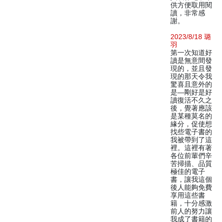
供方便取用閱
讀，非常感
謝。
2023/8/18 璐
羽
第一次知道好
讀是無意間發
現的，並且發
現的那天令我
驚喜且意外的
是—剛好是好
讀復活不久之
後，覺著應該
是某種莫名的
緣分，促使想
找些電子書的
我被帶到了這
裡。這裡有著
各位前輩們辛
苦掃描、品質
極佳的電子
書，讓我這個
後人能夠免費
享用這些書
籍，十分感激
前人的努力讓
我成了書籍的