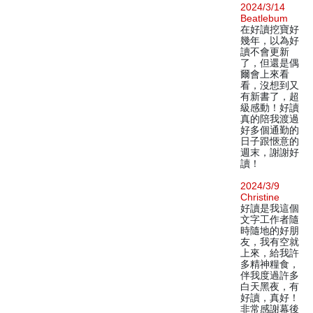
2024/3/14
Beatlebum
在好讀挖寶好
幾年，以為好
讀不會更新
了，但還是偶
爾會上來看
看，沒想到又
有新書了，超
級感動！好讀
真的陪我渡過
好多個通勤的
日子跟愜意的
週末，謝謝好
讀！
2024/3/9
Christine
好讀是我這個
文字工作者隨
時隨地的好朋
友，我有空就
上來，給我許
多精神糧食，
伴我度過許多
白天黑夜，有
好讀，真好！
非常感謝幕後