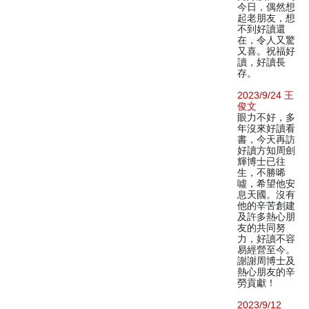
今日，偶然想
起老朋友，想
不到好讀還
在，令人又驚
又喜。祝福好
讀，好讀長
存。
2023/9/24 王
俊文
眼力不好，多
年沒來好讀看
書，今天再訪
好讀方知周劍
輝博士已往
生，不勝唏
噓，希望他安
息天國。沒有
他的辛苦創建
及許多熱心朋
友的共同努
力，好讀不容
易經營至今。
謝謝周博士及
熱心朋友的辛
勞貢獻！
2023/9/12