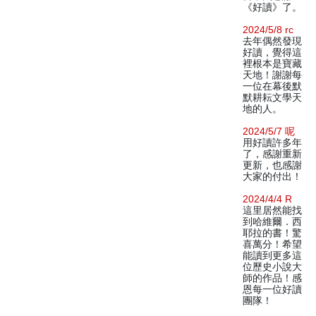
《好讀》了。
2024/5/8 rc
去年偶然發現
好讀，覺得這
裡根本是寶藏
天地！謝謝每
一位在幕後默
默耕耘文學天
地的人。
2024/5/7 呢
用好讀許多年
了，感謝重新
更新，也感謝
大家的付出！
2024/4/4 R
這里居然能找
到哈維爾．西
耶拉的書！驚
喜萬分！希望
能讀到更多這
位歷史小說大
師的作品！感
恩每一位好讀
團隊！