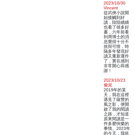
2023/10/30
Vincent
從武俠小說開
始接觸到好
讀，陸陸續續
也看了很多好
書，六年前看
到周博士的消
息覺得十分不
捨與可惜，時
隔多年發現好
讀又重新運作
了，實在感到
非常開心與感
謝！
2023/10/23
偷泥
2019年的某
天，我在這裡
遇見了薩豐的
風之影，便開
啟了我的閱讀
之路，才知道
原來閱讀是一
件多麼快樂的
事情。2023年
的今天，我依