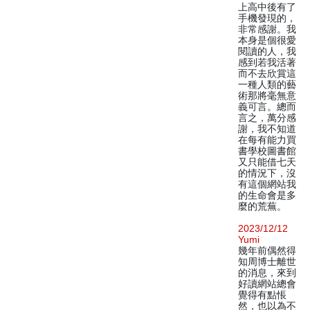
上高中後有了
手機發現的，
非常感謝。我
本身是個很愛
閱讀的人，我
感到若我活著
而不去欣賞這
一種人類的藝
術那將毫無意
義可言。總而
言之，萬分感
謝，我不知道
在每有能力買
書學校圖書館
又只能借七天
的情況下，沒
有這個網站我
的生命會是多
麼的荒蕪。
2023/12/12
Yumi
幾年前偶然得
知周博士離世
的消息，來到
好讀網站總會
覺得有點悵
然，也以為不