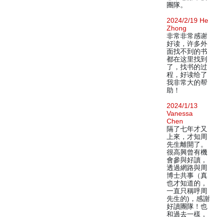
團隊。
2024/2/19 He
Zhong
非常非常感谢
好读，许多外
面找不到的书
都在这里找到
了，找书的过
程，好读给了
我非常大的帮
助！
2024/1/13
Vanessa
Chen
隔了七年才又
上來，才知周
先生離開了。
很高興曾有機
會參與好讀，
透過網路與周
博士共事（真
也才知道的，
一直只稱呼周
先生的)，感謝
好讀團隊！也
和過去一樣，