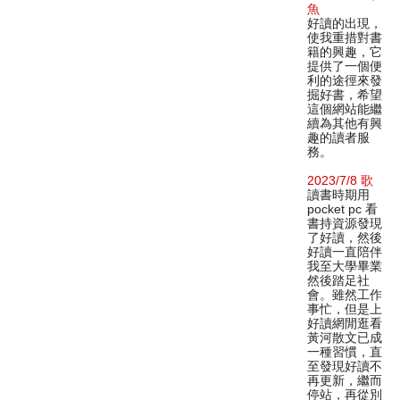
魚
好讀的出現，
使我重措對書
籍的興趣，它
提供了一個便
利的途徑來發
掘好書，希望
這個網站能繼
續為其他有興
趣的讀者服
務。
2023/7/8 歌
讀書時期用
pocket pc 看
書持資源發現
了好讀，然後
好讀一直陪伴
我至大學畢業
然後踏足社
會。雖然工作
事忙，但是上
好讀網閒逛看
黃河散文已成
一種習慣，直
至發現好讀不
再更新，繼而
停站，再從別