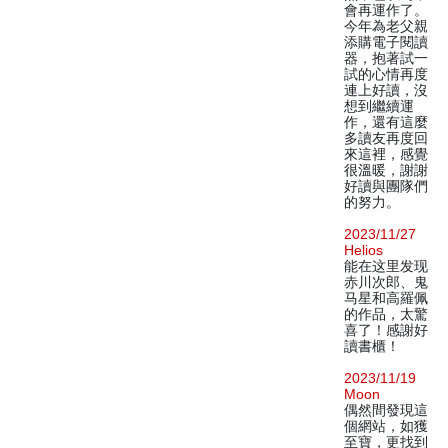
會再運作了。
今年為老父親
添購電子閱讀
器，抱著試一
試的心情再度
連上好讀，沒
想到繼續運
作，還有這麼
多讀友再度回
來這裡，感覺
很溫暖，謝謝
好讀與團隊們
的努力。
2023/11/27
Helios
能在这里发现
赤川次郎、鬼
马星和高羅佩
的作品，太驚
喜了！感謝好
讀書櫃！
2023/11/19
Moon
偶然間發現這
個網站，如獲
至寶，更找到