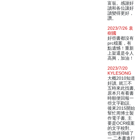
富翁。感謝好
讀和各位讓好
讀變得更好，
讚。
2023/7/26 袁
樹國
好些書都沒有
prc檔案，有
點遺憾！重新
上架還是令人
高興，加油！
2023/7/20
KYLESONG
大概2010知道
好讀, 就三不
五時來此找書,
原本只有看書
時順便回報一
些文字勘誤,
後來2015開始
幫忙周博士製
作電子書, 主
要是OCR檔案
的文字校對,
也曾經掃瞄了
一,二本書進行