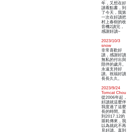
年，又想在好
讀看點書，到
了今天，我第
一次在好讀把
村上春樹的收
音機2讀完，
感謝好讀~
2023/10/3
snow
非常喜歡好
讀，感謝好讀
無私的付出與
陪伴的歲月。
永遠支持好
讀。祝福好讀
長長久久。
2023/9/24
Tomcat Chou
從2006年起，
好讀就這麼伴
我度過了這麼
長的時間。直
到2017.12的
噩耗傳來，我
以為就此不再
見好讀。直到