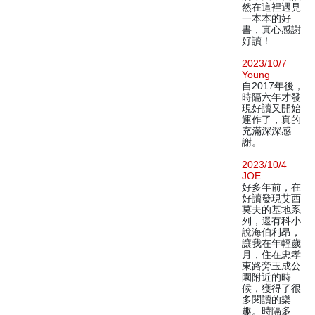
然在這裡遇見
一本本的好
書，真心感謝
好讀！
2023/10/7
Young
自2017年後，
時隔六年才發
現好讀又開始
運作了，真的
充滿深深感
謝。
2023/10/4
JOE
好多年前，在
好讀發現艾西
莫夫的基地系
列，還有科小
說海伯利昂，
讓我在年輕歲
月，住在忠孝
東路旁玉成公
園附近的時
候，獲得了很
多閱讀的樂
趣。時隔多