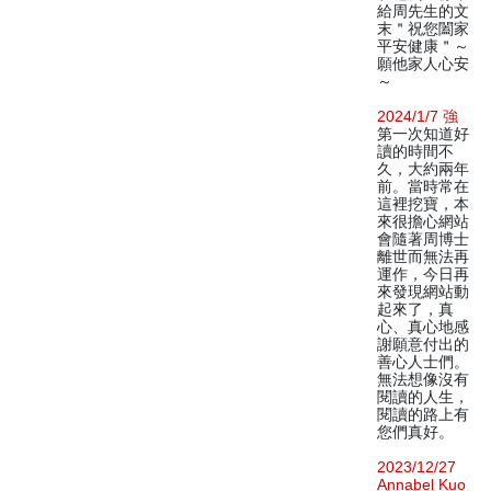
給周先生的文
末＂祝您闔家
平安健康＂～
願他家人心安
～
2024/1/7 強
第一次知道好
讀的時間不
久，大約兩年
前。當時常在
這裡挖寶，本
來很擔心網站
會隨著周博士
離世而無法再
運作，今日再
來發現網站動
起來了，真
心、真心地感
謝願意付出的
善心人士們。
無法想像沒有
閱讀的人生，
閱讀的路上有
您們真好。
2023/12/27
Annabel Kuo