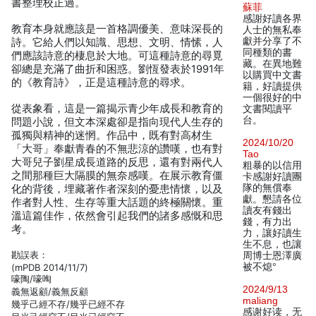
書整理校正過。
蘇菲
感謝好讀各界
教育本身就應該是一首格調優美、意味深長的
人士的無私奉
獻并分享了不
詩。它給人們以知識、思想、文明、情愫，人
同種類的書
們應該詩意的棲息於大地。可這種詩意的尋覓
藏。在異地難
卻總是充滿了曲折和困惑。劉恆發表於1991年
以購買中文書
的《教育詩》，正是這種詩意的尋求。
籍，好讀提供
一個很好的中
從表象看，這是一篇揭示青少年成長和教育的
文書閱讀平
台。
問題小說，但文本深處卻是指向現代人生存的
孤獨與精神的迷惘。作品中，既有對高材生
2024/10/20
「大哥」奉獻青春的不無悲涼的讚嘆，也有對
Tao
大哥兒子劉星成長道路的反思，還有對兩代人
粗暴的以信用
之間那種巨大隔膜的無奈感嘆。在展示教育僵
卡感謝好讀團
隊的無償奉
化的背後，埋藏著作者深刻的憂患情懷，以及
獻。懇請各位
作者對人性、生存等重大話題的終極關懷。重
讀友有錢出
溫這篇佳作，依然會引起我們的諸多感慨和思
錢，有力出
考。
力，讓好讀生
生不息，也讓
勘誤表：
周博士恩澤廣
被不熄°
(mPDB 2014/11/7)
嚎陶/嚎啕
2024/9/13
義無返顧/義無反顧
maliang
幾乎己經不存/幾乎已經不存
感谢好读，无