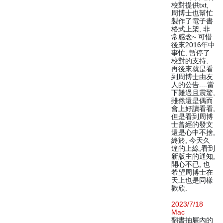
校對提供txt,
周博士也幫忙
製作了電子書
格式上架, 非
常感念~ 可惜
後來2016年中
事忙, 暫停了
校對的支持,
再後來就是看
到周博士由友
人的公告....當
下難過且震驚,
雖然還是偶而
會上好讀看看,
但是看到周博
士曾經的發文
還是心中不捨,
終於, 今天久
違的上線,看到
新版主的通知,
開心不已, 也
希望周博士在
天上也是同樣
歡欣.
2023/7/18
Mac
翻書抽屜內的