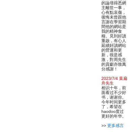
的論壇得悉網
主離世一事，
心有點哀傷，
後悔未曾跟他
言謝在學習期
間他的網站是
我的精神食
糧。見到好讀
重啟，有心人
延續好讀網站
的營運和更
新，很是感
激，對周先生
的貢獻亦致萬
分感謝！
2023/7/4 葉扁
舟先生
相识十年，前
面看过不少好
书，谢谢你。
今年时间更多
了，希望在
haodoo度过
更好的年华。
>>
更多感言