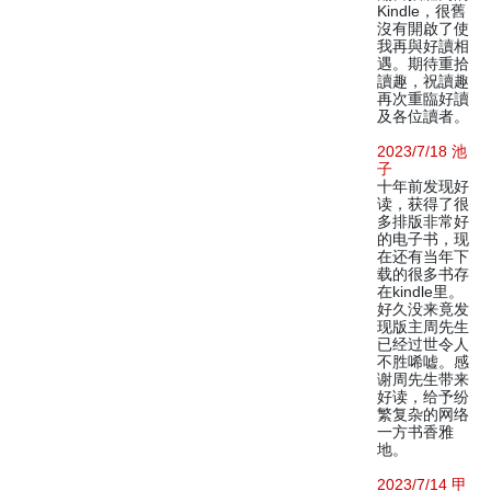
Kindle，很舊
沒有開啟了使
我再與好讀相
遇。期待重拾
讀趣，祝讀趣
再次重臨好讀
及各位讀者。
2023/7/18 池
子
十年前发现好
读，获得了很
多排版非常好
的电子书，现
在还有当年下
载的很多书存
在kindle里。
好久没来竟发
现版主周先生
已经过世令人
不胜唏嘘。感
谢周先生带来
好读，给予纷
繁复杂的网络
一方书香雅
地。
2023/7/14 甲