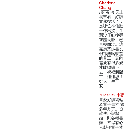
Charlotte
Chang
想不到今天上
網查看，好讀
竟然復活了，
是哪位神仙壯
士伸出援手？
還沒仔細搜尋
來龍去脈，已
喜極而泣。這
嘉惠眾多書友
但卻無啥收益
的苦工，真的
需要有很多愛
才能繼續下
去，祝福新版
主，謝謝您！
好人一生平
安！
2023/9/5 小張
喜愛好讀網站
及電子書本 很
多年月了。從
武俠小說起
始，到各種書
類，幸得有心
人製作電子本