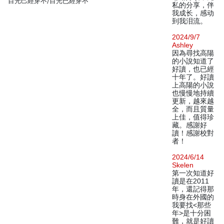
目光己經穿不/目光已經穿不
私的分享，伴
我成长，感动
到我泪流。
2024/9/7
Ashley
因為尋找高陽
的小說知道了
好讀，也已經
十年了。好讀
上高陽的小說
也慢慢地持續
更新，越來越
全，而且質量
上佳，值得珍
藏。感謝好
讀！感謝校對
者！
2024/6/14
Skelen
第一次知道好
讀是在2011
年，還記得那
時身在外國的
我要找<那些
年>是十分困
難，就是好讀