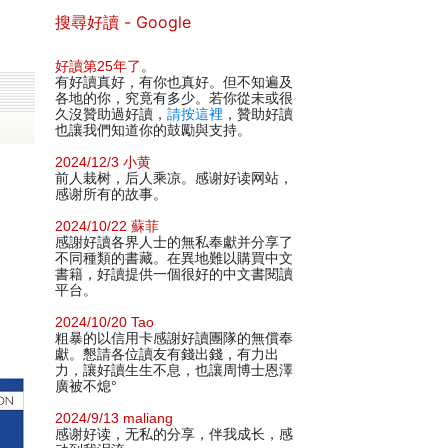
搜尋好讀 - Google
好讀第25年了
。
有好讀真好，有你也真好。但不知遍及
各地的你，究竟有多少。若你從未或很
久沒贊助過好讀，
請按這裡
，贊助好讀
也讓我們知道你的鼓勵與支持。
2024/12/3 小黄
前人栽树，后人乘凉。感谢好读网站，
感谢所有的故事。
2024/10/22 蘇菲
感謝好讀各界人士的無私奉獻并分享了
不同種類的書藏。在異地難以購買中文
書籍，好讀提供一個很好的中文書閱讀
平台。
2024/10/20 Tao
粗暴的以信用卡感謝好讀團隊的無償奉
獻。懇請各位讀友有錢出錢，有力出
力，讓好讀生生不息，也讓周博士恩澤
廣被不熄°
2024/9/13 maliang
感谢好读，无私的分享，伴我成长，感