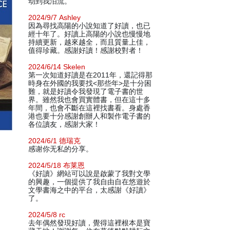
动到我泪流。
2024/9/7 Ashley
因為尋找高陽的小說知道了好讀，也已
經十年了。好讀上高陽的小說也慢慢地
持續更新，越來越全，而且質量上佳，
值得珍藏。感謝好讀！感謝校對者！
2024/6/14 Skelen
第一次知道好讀是在2011年，還記得那
時身在外國的我要找<那些年>是十分困
難，就是好讀令我發現了電子書的世
界。雖然我也會買實體書，但在這十多
年間，也會不斷在這裡找書看。身處香
港也要十分感謝創辦人和製作電子書的
各位讀友，感謝大家！
2024/6/1 德瑞克
感谢你无私的分享。
2024/5/18 布莱恩
《好讀》網站可以說是啟蒙了我對文學
的興趣，一個提供了我自由自在悠遊於
文學書海之中的平台，太感謝《好讀》
了。
2024/5/8 rc
去年偶然發現好讀，覺得這裡根本是寶