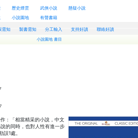
囊
歷史煙雲
武俠小說
懸疑小說
說
小說園地
有聲書籍
誤需知
製書需知
分工輸入
支持好讀
聯絡好讀
小說園地 書目
7
7
理製作：「相當精采的小說，中文
小說的同時，也對人性有進一步
勘誤1處。