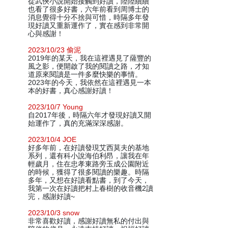
從武俠小說開始接觸到好讀，陸陸續續
也看了很多好書，六年前看到周博士的
消息覺得十分不捨與可惜，時隔多年發
現好讀又重新運作了，實在感到非常開
心與感謝！
2023/10/23 偷泥
2019年的某天，我在這裡遇見了薩豐的
風之影，便開啟了我的閱讀之路，才知
道原來閱讀是一件多麼快樂的事情。
2023年的今天，我依然在這裡遇見一本
本的好書，真心感謝好讀！
2023/10/7 Young
自2017年後，時隔六年才發現好讀又開
始運作了，真的充滿深深感謝。
2023/10/4 JOE
好多年前，在好讀發現艾西莫夫的基地
系列，還有科小說海伯利昂，讓我在年
輕歲月，住在忠孝東路旁玉成公園附近
的時候，獲得了很多閱讀的樂趣。時隔
多年，又想在好讀看點書，到了今天，
我第一次在好讀把村上春樹的收音機2讀
完，感謝好讀~
2023/10/3 snow
非常喜歡好讀，感謝好讀無私的付出與