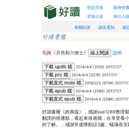
世紀百強
隨身智
言情小說
奇幻小
有關好讀
讀友需知
勘
毛姆
《月亮和六便士》
說明
2014/4/4 (312K) 2017/7/7
2014/4/4 (327K) 2017/7/7
2016/2/5 (970K) 2017/7/
2014/4/4 (258K) 2017/7/7
2014/4/4 (258K) 2017/7/
好讀書櫃《經典版》，感謝sue1289整
翻譯的很通順，看起來很過癮；在享受看
的了解。」感謝常虛懷勘誤3處、蟻滿長安