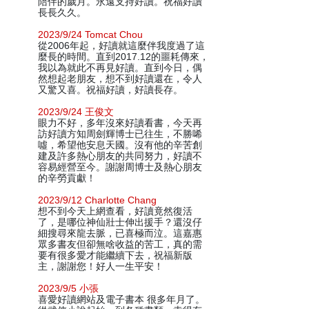
陪伴的歲月。永遠支持好讀。祝福好讀
長長久久。
2023/9/24 Tomcat Chou
從2006年起，好讀就這麼伴我度過了這
麼長的時間。直到2017.12的噩耗傳來，
我以為就此不再見好讀。直到今日，偶
然想起老朋友，想不到好讀還在，令人
又驚又喜。祝福好讀，好讀長存。
2023/9/24 王俊文
眼力不好，多年沒來好讀看書，今天再
訪好讀方知周劍輝博士已往生，不勝唏
噓，希望他安息天國。沒有他的辛苦創
建及許多熱心朋友的共同努力，好讀不
容易經營至今。謝謝周博士及熱心朋友
的辛勞貢獻！
2023/9/12 Charlotte Chang
想不到今天上網查看，好讀竟然復活
了，是哪位神仙壯士伸出援手？還沒仔
細搜尋來龍去脈，已喜極而泣。這嘉惠
眾多書友但卻無啥收益的苦工，真的需
要有很多愛才能繼續下去，祝福新版
主，謝謝您！好人一生平安！
2023/9/5 小張
喜愛好讀網站及電子書本 很多年月了。