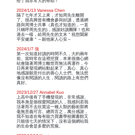
给了我非常大的帮助！
2024/1/13 Vanessa Chen
隔了七年才又上來，才知周先生離開
了。很高興曾有機會參與好讀，透過網
路與周博士共事（真也才知道的，一直
只稱呼周先生的)，感謝好讀團隊！也和
過去一樣，給周先生的文末＂祝您闔家
平安健康＂～願他家人心安～
2024/1/7 強
第一次知道好讀的時間不久，大約兩年
前。當時常在這裡挖寶，本來很擔心網
站會隨著周博士離世而無法再運作，今
日再來發現網站動起來了，真心、真心
地感謝願意付出的善心人士們。無法想
像沒有閱讀的人生，閱讀的路上有您們
真好。
2023/12/27 Annabel Kuo
上高中後有了手機發現的，非常感謝。
我本身是個很愛閱讀的人，我感到若我
活著而不去欣賞這一種人類的藝術那將
毫無意義可言。總而言之，萬分感謝，
我不知道在每有能力買書學校圖書館又
只能借七天的情況下，沒有這個網站我
的生命會是多麼的荒蕪。