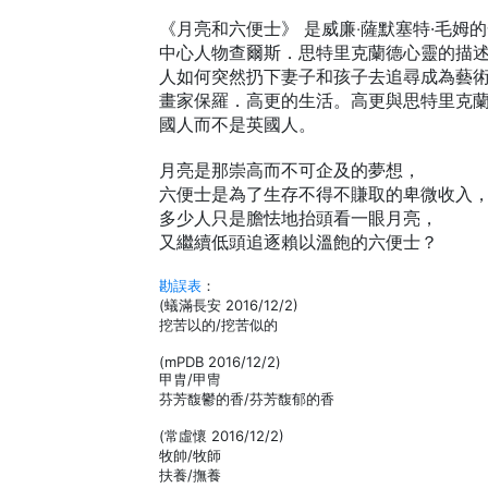
《月亮和六便士》 是威廉‧薩默塞特·毛姆
中心人物查爾斯．思特里克蘭德心靈的描
人如何突然扔下妻子和孩子去追尋成為藝
畫家保羅．高更的生活。高更與思特里克
國人而不是英國人。
月亮是那崇高而不可企及的夢想，
六便士是為了生存不得不賺取的卑微收入
多少人只是膽怯地抬頭看一眼月亮，
又繼續低頭追逐賴以溫飽的六便士？
勘誤表
：
(蟻滿長安 2016/12/2)
挖苦以的/挖苦似的
(mPDB 2016/12/2)
甲胄/甲冑
芬芳馥鬱的香/芬芳馥郁的香
(常虛懷 2016/12/2)
牧帥/牧師
扶養/撫養