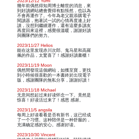
2023/12/12 Yumi
幾年前偶然得知周博士離世的消息，來
到好讀網站總會覺得有點悵然，也以為
不會再運作了。今年為老父親添購電子
閱讀器，抱著試一試的心情再度連上好
讀，沒想到繼續運作，還有這麼多讀友
再度回來這裡，感覺很溫暖，謝謝好讀
與團隊們的努力。
2023/11/27 Helios
能在这里发现赤川次郎、鬼马星和高羅
佩的作品，太驚喜了！感謝好讀書櫃！
2023/11/19 Moon
偶然間發現這個網站，如獲至寶，更找
到小時候很喜歡的一本書終於出現電子
版，感謝團隊的無私分享，謝謝好讀！
2023/11/18 Michael
无意间想起过来好读怀念一下。竟然是
惊喜！好读活过来了！感恩 感谢。
2023/11/5 angsila
每周上好读看看是否有新书，这已经成
了一个习惯。这种陪伴是一种舒服的，
充满确定感的安心。感谢好读。
2023/10/30 Vincent