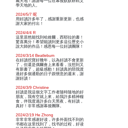
藏天地！謝謝每一位在幕後默默耕耘文
學天地的人。
2024/5/7 呢
用好讀許多年了，感謝重新更新，也感
謝大家的付出！
2024/4/4 R
這里居然能找到哈維爾．西耶拉的書！
驚喜萬分！希望能讀到更多這位歷史小
說大師的作品！感恩每一位好讀團隊！
2024/3/14 Beatlebum
在好讀挖寶好幾年，以為好讀不會更新
了，但還是偶爾會上來看看，沒想到又
有新書了，超級感動！好讀真的陪我渡
過好多個通勤的日子跟愜意的週末，謝
謝好讀！
2024/3/9 Christine
好讀是我這個文字工作者隨時隨地的好
朋友，我有空就上來，給我許多精神糧
食，伴我度過許多白天黑夜，有好讀，
真好！非常感謝幕後團隊。
2024/2/19 He Zhong
非常非常感谢好读，许多外面找不到的
书都在这里找到了，找书的过程，好读