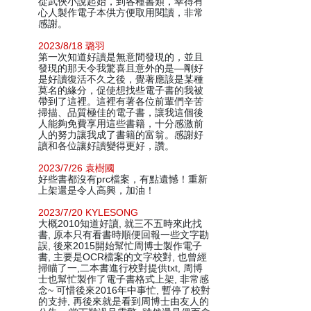
從武俠小說起始，到各種書類，幸得有
心人製作電子本供方便取用閱讀，非常
感謝。
2023/8/18 璐羽
第一次知道好讀是無意間發現的，並且
發現的那天令我驚喜且意外的是—剛好
是好讀復活不久之後，覺著應該是某種
莫名的緣分，促使想找些電子書的我被
帶到了這裡。這裡有著各位前輩們辛苦
掃描、品質極佳的電子書，讓我這個後
人能夠免費享用這些書籍，十分感激前
人的努力讓我成了書籍的富翁。感謝好
讀和各位讓好讀變得更好，讚。
2023/7/26 袁樹國
好些書都沒有prc檔案，有點遺憾！重新
上架還是令人高興，加油！
2023/7/20 KYLESONG
大概2010知道好讀, 就三不五時來此找
書, 原本只有看書時順便回報一些文字勘
誤, 後來2015開始幫忙周博士製作電子
書, 主要是OCR檔案的文字校對, 也曾經
掃瞄了一,二本書進行校對提供txt, 周博
士也幫忙製作了電子書格式上架, 非常感
念~ 可惜後來2016年中事忙, 暫停了校對
的支持, 再後來就是看到周博士由友人的